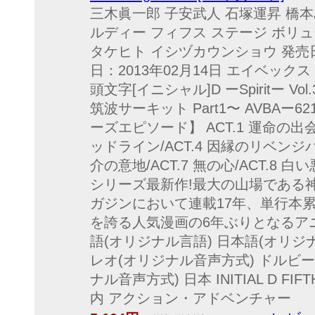
三木眞一郎 子安武人 石塚運昇 橋本み
ルディー フィフス ステージ ボリュ
タケヒト イシヅカウンショウ 発売日：
日：2013年02月14日 エイベック
頭文字[イニシャル]D ーSpiritー Vol
筑波サーキット Part1〜 AVBAー6217
ーズエピソード】 ACT.1 運命の出会い
ッドライン/ACT.4 因縁のリベンジバト
介の意地/ACT.7 無の心/ACT.8
シリーズ最新作!最大の山場である神
ガジンにおいて連載17年、単行本累計
を誇る人気漫画の6年ぶりとなるアニメ
語(オリジナル言語) 日本語(オリジ
レオ(オリジナル音声方式) ドルビー
ナル音声方式) 日本 INITIAL D FIFT
内 アクション・アドベンチャー