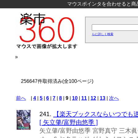
マウスポインタを合わせると商
らに詳しく検索
»
256647件取得済み(全100ページ)
前へ
|
4
|
5
|
6
|
7
|
8
|
9
|
10
|
11
|
12
|
13
|
次へ
241.
【楽天ブックスならいつでも送料
[ 矢立肇/富野由悠季 ]
矢立肇/富野由悠季 宮野真守 三木