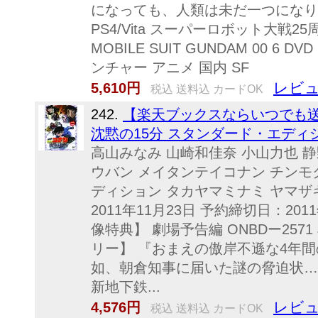
になっても、人類は未だ一つになり
PS4/Vita スーパーロボット大戦
MOBILE SUIT GUNDAM 00 6
ンチャー アニメ 国内 SF
レビュ
5,610円
税込 送料込 カードOK
242.
【楽天ブックスならいつでも送
沈黙の15分 スタンダード・エディショ
高山みなみ 山崎和佳奈 小山力也 静野
ウバン メイタンテイコナン チンモ
ディション タカヤマミナミ ヤマザ
2011年11月23日 予約締切日：201
像特典】 劇場予告編 ONBDー2571 J
リー】 『おまえの傲岸不遜な4年間
如、朝倉知事に届いた謎の脅迫状…
新地下鉄...
レビュ
4,576円
税込 送料込 カードOK