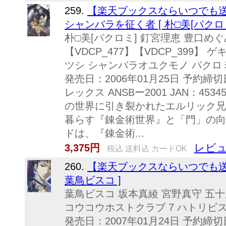
259.
【楽天ブックスならいつでも送
シャンバラを征く者 [ 朴□美[パクロミ
朴□美[パクロミ] 釘宮理恵 豊口めぐみ
【VDCP_477】【VDCP_399】
ツシ シャンバラオユクモノ パクロ
発売日：2006年01月25日 予約締切日
レックス ANSBー2001 JAN：453
の世界に引き裂かれたエルリック兄
暮らす『錬金術世界』と「門」の向
ドは、『錬金術...
レビュ
3,375円
税込 送料込 カードOK
260.
【楽天ブックスならいつでも送料
葉鳥ビスコ ]
葉鳥ビスコ 坂本真綾 宮野真守 五十嵐
コウコウホストクラブ 7 ハトリビ
発売日：2007年01月24日 予約締切日