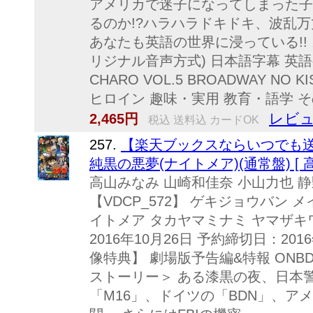
アメリカで迷子になってしまった子
るのか!?ハラハラドキドキ、波乱
あなたも英語の世界に浸っている!! 
リジナル音声方式) 日本語字幕 英語字幕 
CHARO VOL.5 BROADWAY NO 
ヒロイン 趣味・実用 教育・語学 
レビュ
2,465円
税込 送料込 カードOK
257.
【楽天ブックスならいつでも送
純黒の悪夢(ナイトメア)(通常盤) [ 
高山みなみ 山崎和佳奈 小山力也 静野
【VDCP_572】 ゲキジョウバン
イトメア タカヤマミナミ ヤマザキ
2016年10月26日 予約締切日：201
像特典】 劇場版予告編&特報 ONBDー26
ストーリー＞ ある漆黒の夜、日本
「M16」、ドイツの「BDN」、ア