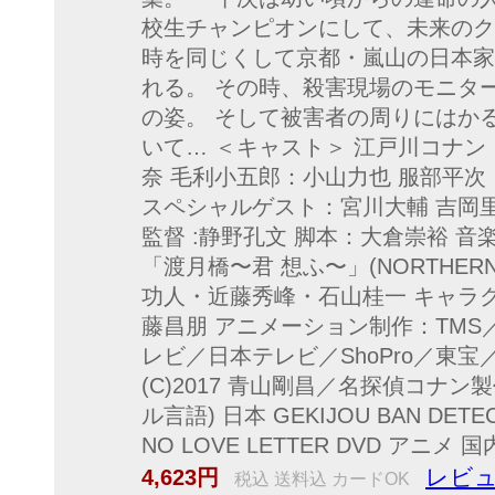
校生チャンピオンにして、未来のク
時を同じくして京都・嵐山の日本家
れる。 その時、殺害現場のモニタ
の姿。 そして被害者の周りにはか
いて… ＜キャスト＞ 江戸川コナン
奈 毛利小五郎：小山力也 服部平次
スペシャルゲスト：宮川大輔 吉岡里
監督 :静野孔文 脚本：大倉崇裕 
「渡月橋〜君 想ふ〜」(NORTHERN
功人・近藤秀峰・石山桂一 キャラ
藤昌朋 アニメーション制作：TMS／V
レビ／日本テレビ／ShoPro／東
(C)2017 青山剛昌／名探偵コナン
ル言語) 日本 GEKIJOU BAN DETEC
NO LOVE LETTER DVD アニ
レビュ
4,623円
税込 送料込 カードOK