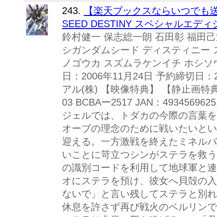
243.
【楽天ブックスならいつでも送
SEED DESTINY スペシャルエディ
鈴村健一 保志総一朗 石田彰 福田己津
シガンダムシード ディスティニー 
ノゴウカ スズムラケンイチ ホシソ
日：2006年11月24日 予約締切日：
アル(株) 【映像特典】 【静止画特典】DES
03 BCBAー2517 JAN：493456
ジェルでは、トダカの今際の言葉を
オーブの理念のために戦いたいとい
迎える。一方激戦を終えたミネルバ
いことに苛立つシンがステラを救う
の識別コードを利用して地球軍と連
オにステラを預け、彼女へ貝殻の入
ないで」と言い残してステラと別れ
休息を許さず再び戦火のベルリンで