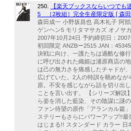
250.
【楽天ブックスならいつでも送料
5 ［2枚組］完全生産限定版 [ 森田
森田成一 小野坂昌也 高木礼子 阿
ゲンヘン5 モリタマサカズ オノサ
2007年10月24日 予約締切日：200
初回限定 ANZBー2515 JAN：453
決戦に向け、一護たちは過酷な修行
に呼び出された織姫は浦原商店の地
は己の無力さを痛感したチャドが、
広げていた。2人の特訓を眺めなが
原。不安を感じながら話を切り出し
ことを言い出す。 【シリーズ解説】
ら姿を消した藍染、その陰謀に謎の破
ファン待望の原作「アランカル篇」
ステリーもさらにパワーアップ!!
はじまる!! スタンダード カラー 日