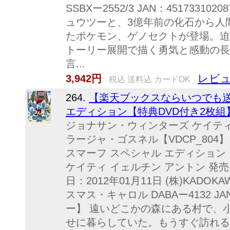
SSBXー2552/3 JAN：4517331
ュウツーと、3億年前の化石から人
たポケモン、ゲノセクトが登場。迫
トーリー展開で描く勇気と感動の長編
言...
レビュ
3,942円
税込 送料込 カードOK
264.
【楽天ブックスならいつでも送
エディション【特典DVD付き2枚組】
ジョナサン・ウィンターズ ケイテ
ラージャ・ゴスネル【VDCP_804】【V
スマーフ スペシャル エディション
ケイティ イェルチン アントン 発売日
日：2012年01月11日 (株)KAD
スマス・キャロル DABAー4132 JAN
ー】 遠いどこかの森にある村で、
せに暮らしていた。もうすぐ訪れる