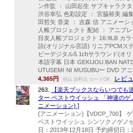
ン作監 ： 山田起生 サブキャラクタ
渋谷幸弘 色彩設定 ： 宮脇裕美 編集 
田哲矢 音楽 ： 吉森 信 アニメーシ
人帳プロジェクト 配給 ： アニプ
目友人帳プロジェクト 16:9LB カ
語(オリジナル言語) リニアPCMス
ビーデジタル5.1chサラウンド(オ
本語字幕 日本 GEKIJOU BAN NATS
UTUSEMI NI MUSUBUー DVD
レビュ
4,365円
税込 送料込 カードOK
263.
【楽天ブックスならいつでも送
ター ベストウイッシュ 「神速のゲノ
ニメーション) ]
(アニメーション)【VDCP_700
ベストウイッシュ シンソクノゲノセ
日：2013年12月18日 予約締切日：2