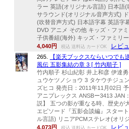
ラー 英語(オリジナル言語) 日本語(
サラウンド(オリジナル音声方式) ド
(吹替音声方式) 日本語字幕 英語字幕 ア
DVD アニメ その他 キッズ・ファ
子供番組(海外) キッズ・ファミリ
レビュ
4,040円
税込 送料込 カードOK
265.
【楽天ブックスならいつでも送料
風伝 五影集結の章 3 [ 竹内順子 ]
竹内順子 杉山紀彰 井上和彦 伊達
ュウケツノショウ 3 タケウチジュ
ズヒコ 発売日：2011年11月02日 予
アニプレックス ANSBー3413 JAN：
説】 五つの影が重なる時、歴史が
エピソード『五影会談編』スタート! 1
ル言語) リニアPCMステレオ(オリジ
レビュ
4,073円
税込 送料込 カードOK