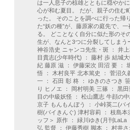
は一人息子の椋雄とともに穏やかに
心が和む夏目。 だが、親子の住む
った。 そのことを調べに行った帰
た“妖の種”が、藤原家の庭先で、
る。 どことなく自分に似た形のそ
生が、なんと3つに分裂してしまうー
神谷浩史 ニャンコ先生・斑 ： 井上
目貴志(少年時代) ： 藤村 歩 結城大
紀 藤原 滋 ： 伊藤栄次 田沼 要 ：
悟 ： 木村良平 北本篤史 ： 菅沼久
一 ： 石田 彰 柊 ： ゆきのさつき 
り ヒノエ ： 岡村明美 三篠 ： 黒
目の中級妖怪 ： 松山鷹志 牛顔の中
京子 もんもんぼう ： 小峠英二(バ
樹(バイきんぐ) 津村容莉 ： 枝島本
ッフ＞ 原作 ： 緑川ゆき(月刊LaL
弘 監督 ： 伊藤秀樹 脚本 ： 村