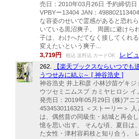
売日：2010年03月26日 予約締切日：
VPBYー13404 JAN：4988021
な容姿のせいで霊感があると恐れら
いている黒沼爽子。 周囲に避けら
子は、わけへだてなく接してくれる
変えたいという爽子...
レビュ
3,719円
税込 送料込 カードOK
262.
【楽天ブックスならいつでも送
うつせみに結ぶ～ [ 神谷浩史 ]
神谷浩史 井上和彦 小林沙苗ゲキジ
ウツセミニムスブ カミヤヒロシ イ
発売日：2019年05月29日 (株)アニプ
4534530116321 ＜ストーリ
は、偶然昔の同級生・結城と再会し
憶を思い出す。 そんな頃、夏目は
た女性・津村容莉枝と知り合う。 