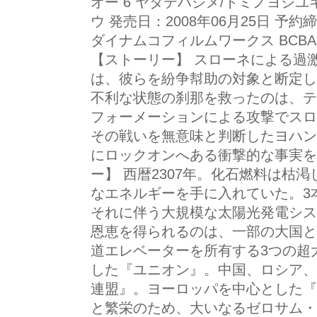
オー 6 ヤタテハジメ/トミノヨシユ
ウ 発売日：2008年06月25日 予約締
ダイナムコフィルムワークス BCBAー321
【ストーリー】 スローネによる過
は、彼らを紛争幇助の対象と断定し
不利な状態の刹那を救ったのは、テ
フォーメーションによる攻撃でスロ
その戦いを無意味と判断したヨハン
にロックオンへある衝撃的な事実を
ー】 西暦2307年。化石燃料は枯
なエネルギーを手に入れていた。3
それに伴う大規模な太陽光発電シス
恩恵を得られるのは、一部の大国と
道エレベーターを所有する3つの超
した『ユニオン』。中国、ロシア、
連盟』。ヨーロッパを中心とした『
と繁栄のため、大いなるゼロサム・