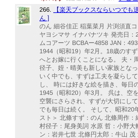
266.
【楽天ブックスならいつでも送料
ん ]
のん 細谷佳正 稲葉菜月 片渕須直
ヤヨシマサ イナバナツキ 発売日：20
ムコアーツ BCBAー4858 JAN：49
1944（昭和19）年2月。18歳の
へとお嫁に行くことになる。 夫・
径子、姪・晴美も新しい家族となっ
いく中でも、すずは工夫を凝らして
し、 時には好きな絵を描き、毎日
1945（昭和20）年3月。 呉は、
空襲にさらされ、すずが大切にして
でも毎日は続く。 そして、昭和20
スト＞ 北條すず：のん 北條周作：
村径子：尾身美詞 水原 哲：小野大
ン：岩井七世 北條円太郎：牛山 茂