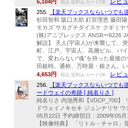
レビュ
5,104円
税込 送料込 カードOK
255.
【楽天ブックスならいつでも送料無料
杉田智和 阪口大助 釘宮理恵 藤田陽
モカズ サカグチダイスケ クギミヤリエ
(株)アニプレックス ANSBー6226 JA
解説】 天人(宇宙人)が来襲して、
町、江戸。宇宙人、高層ビル、バイ
で、変わらない“魂"を持った最後
田銀時。通称、万時屋・銀さん。いい
レビュ
4,653円
税込 送料込 カードOK
256.
【楽天ブックスならいつでも送
ードウェイの奇跡 [ 純名りさ ]
純名りさ 内池秀和【VDCP_700】
ドウェイノキセキ ジュンナリサ ウチ
05月22日 予約締切日：2009年05
【映像特典】 「リトル・チャロ」登