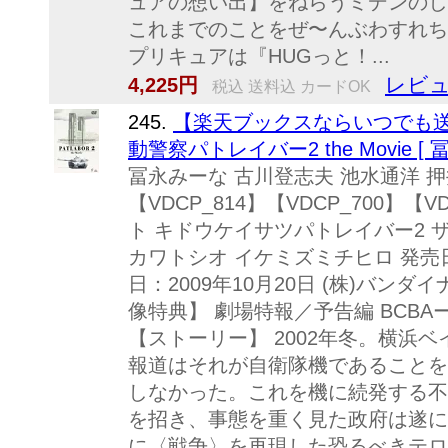
ュアの想い出】をねらうミデンのし
これまでのことをぜ〜んぶわすれ
プリキュアは『HUGっと！...
レビュ
4,225円
税込 送料込 カードOK
245.
【楽天ブックスならいつでも送料無料
動警察パトレイバー2 the Movie [ 
冨永みーな 古川登志夫 池水通洋 押井
【VDCP_814】【VDCP_700】【
ト キドウケイサツパトレイバー2 ザ
カワトシオ イケミズミチヒロ 発売日：
日：2009年10月20日 (株)バンダ
像特典】 劇場特報／予告編 BCBAー370
【ストーリー】 2002年冬。横浜
報道はそれが自衛隊機であることを
しなかった。これを機に続発する不
を招き、事態を重く見た政府は遂に実
に〈戦争〉を再現した恐るべきテロ