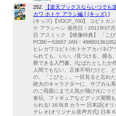
252.
【楽天ブックスならいつでも送
カワ ホトケ アラシ編 [ (キッズ) ]
(キッズ)【VDCP_700】 コビト
ケ アラシヘン 発売日：2011年07月
日 アスミック 【映像特典】 「こび
PCBEー53657 JAN：49880136
ヒレカワコビト/ホトケアカバネ/ア
られても、いい。/見つける、捕る
察できる入門書。/なばたとしたか
人間でもない、正体不明だけど、ど
の、「こびと」。一目見ると忘れた
絶大のキャラクターに、サブカル系
のご両親にまで人気が飛び火につぐ
食玩、フィギュアなどグッズ展開も
られる! 16:9LB カラー 日本語(
テレオ(オリジナル音声方式) 日本 KOB