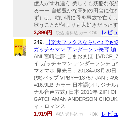
億人がすれ違う 美しくも残酷な仮
るーー 自然豊かな高知の田舎に住
ず）は、幼い頃に母を事故で亡くし
歌うことが何よりも大好きだったすず
レビュ
3,396円
税込 送料込 カードOK
249.
【楽天ブックスならいつでも送料
ガッチャマン アンダーソン長官 編 [ A
ANI 宮崎吐夢 しまおまほ【VDCP
イ ガッチャマン アンダーソンチョウ
マオマホ 発売日：2013年03月20日
(株)バップ VPBYー13757 JAN：49
=16:9LB カラー 日本語(オリジナ
ナル音声方式) 日本 2011年 ZIP! OH
GATCHAMAN ANDERSON CHOU
ィ・ロマンス
レビュ
1,919円
税込 送料込 カードOK