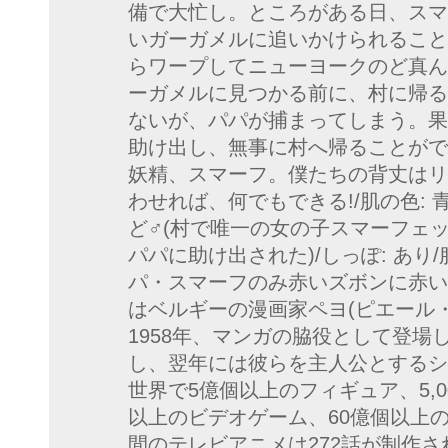
備で大忙し。ところがある日、スマ
いガーガメルに追いかけられること
らワープしてニューヨークのど真ん
ーガメルに見つかる前に、村に帰る
ないが、パパが捕まってしまう。果
助け出し、無事に村へ帰ることがで
妖精、スマーフ。僕たちの背丈はリ
わせれば、何でもできる!/肌の色: 青
ど♂(村で唯一の女の子スマーフェ
パパに助け出された)/しっぽ: あり
パ・スマーフのみ赤いズボンに赤い帽
はベルギーの漫画家ペヨ(ピエール・クリ
1958年、マンガの脇役として登
し、翌年には彼らを主人公とするシ
世界で5億個以上のフィギュア、5,0
以上のビデオゲーム、60億個以上
間のテレビアニメは272話が制作された