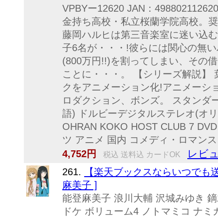
VPBYー12620 JAN：4988021
金持ち高校・私立桜蘭学院高校。奨
藤岡ハルヒは第三音楽室に迷い込む
子6名が・・・!彼らには関心の無
(800万円!!)を割ってしまい、そ
ことに・・・。 【シリーズ解説】
クをアニメーション化!アニメーシ
ロダクション、ボンズ。 スタンダー
語) ドルビーデジタルステレオ(オリジ
OHRAN KOKO HOST CLUB 7
ツ アニメ 国内 コメディ・ロマンス
レビュ
4,752円
税込 送料込 カードOK
261.
【楽天ブックスならいつでも送料無
麻美子 ]
能登麻美子 浪川大輔 沢城みゆき 鏑木
ドケ ボリューム4 ノトマミコ ナミ