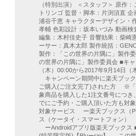
（特別出演） ＜スタッフ＞ 原作：
トリンゴ 監督・脚本：片渕須直 企
浦谷千恵 キャラクターデザイン・
孝輔 色彩設計：坂本いづみ 動画検
編集：木村佳史子 音響効果：柴崎憲
ーサー：真木太郎 製作統括：GENC
製作：「この世界の片隅に」製作委員
の世界の片隅に」製作委員会 ■キャン
（木）00:00から2017年9月14日
キャンペーン期間中に楽天ブック
ご購入(ご注文完了)された方 ※
象商品を購入した1注文番号につき
でにご予約・ご購入頂いた方も対
対象サービス ー楽天ブックス（P
ス（ケータイ・スマートフォン） ー
ーAndroidアプリ版楽天ブック
(特装限定版)【Bluーray】 