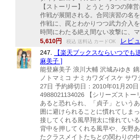
【ストーリー】 とうとう3つの陣
作戦が展開される。合同演習の名を
作戦に、罠とわかりつつ武力介入を
時間にわたる絶え間ない攻撃に、マイ
レビュ
5,610円
税込 送料込 カードOK
247.
【楽天ブックスならいつでも送料無
麻美子 ]
能登麻美子 浪川大輔 沢城みゆき 
ノトマミコ ナミカワダイスケ サワシ
27日 予約締切日：2010年01月20日 (
4988021134026 【シリーズ
あると恐れられ、「貞子」というあ
囲に避けられることに慣れてしまっ
接してくれる風早翔太に憧れている
背中を押してくれる風早や、矢野あ
たクラスメイトたちとの関わりの中