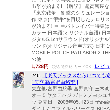
出撃が始まる! 【解説】 超高密度
「東京戦争」衝撃のシミュレーショ
作!東京に“戦争"を再現したテロリ
が始まる! ⇒ ⇒パトレイバー特集はこ
カラー 日本語(オリジナル言語) 日
ジタル5.1chサラウンド(オリジナ
ウンド(オリジナル音声方式) 日本 1993
MOBILE POLICE PATLABOR 2 T
の他
レビュ
1,728円
税込 送料込 カードOK
246.
【楽天ブックスならいつでも送料
[ 矢立肇/富野由悠季 ]
矢立肇/富野由悠季 宮野真守 三木
オー 5 ヤタテハジメ/トミノヨシユ
ウ 発売日：2008年05月23日 予約締
ダイナムコフィルムワークス BCBAー321