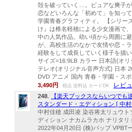
殻を破っていく…。ピュアな爽子が
恋などいろんな「初めて」を知って
学園青春グラフィティ。 【シリー
け』は椎名軽穂による少女漫画で、
中の人気作品。幼い頃から周囲に避
が、高校生活のなかで友情や恋・ラ
経験をして成長していく様子を描い
サイズ=16:9LB カラー 日本語(
テレオ(オリジナル音声方式) 日本 2009年
DVD アニメ 国内 青春・学園・ス
レビュ
3,490円
税込 送料込 カードOK
248.
【楽天ブックスならいつでも送
スタンダード・エディション [ 中村佳
中村佳穂 成田凌 染谷将太リュウト
ディション ナカムラカホ ナリタリ
2022年04月20日 (株)バップ VPBTー14