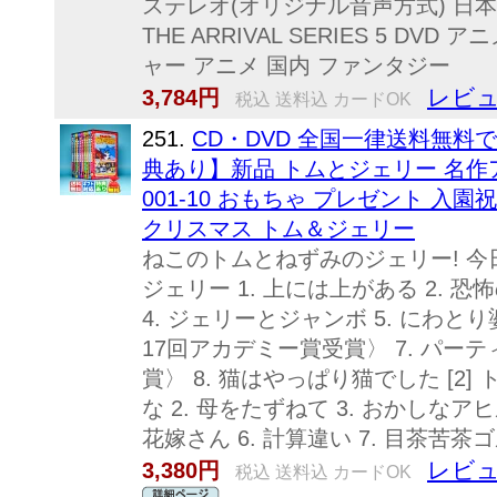
ステレオ(オリジナル音声方式) 日本 200
THE ARRIVAL SERIES 5 D
ャー アニメ 国内 ファンタジー
レビュ
3,784円
税込 送料込 カードOK
251.
CD・DVD 全国一律送料無料で
典あり】新品 トムとジェリー 名作アニメ 
001-10 おもちゃ プレゼント 入
クリスマス トム＆ジェリー
ねこのトムとねずみのジェリー! 今日も
ジェリー 1. 上には上がある 2. 恐
4. ジェリーとジャンボ 5. にわと
17回アカデミー賞受賞〉 7. パー
賞〉 8. 猫はやっぱり猫でした [2]
な 2. 母をたずねて 3. おかしなアヒ
花嫁さん 6. 計算違い 7. 目茶苦茶ゴルフ 
レビュ
3,380円
税込 送料込 カードOK