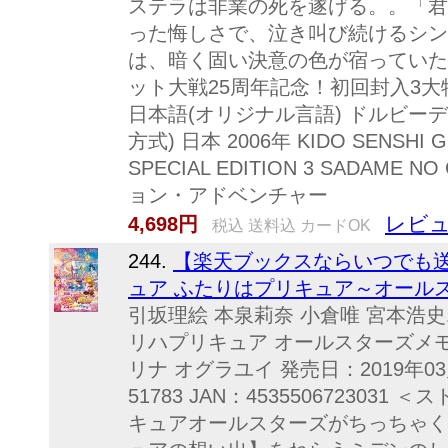
ステラは非業の死を遂げる。。「君
った悔しさで、泣き叫び続けるシン
は、暗く固い決意の色が宿っていた・・
ット大戦25周年記念！初回封入3大
日本語(オリジナル言語) ドルビー
方式) 日本 2006年 KIDO SENSHI G
SPECIAL EDITION 3 SADAME 
ョン・アドベンチャー
レビュ
4,698円
税込 送料込 カードOK
244.
【楽天ブックスならいつでも送
ュア ふたりはプリキュア～オールスタ
引坂理絵 本泉莉奈 小倉唯 宮本浩
リハプリキュア オールスターズメモ
リナ オグラユイ 発売日：2019年03
51783 JAN：45355067230
キュアオールスターズがちっちゃく