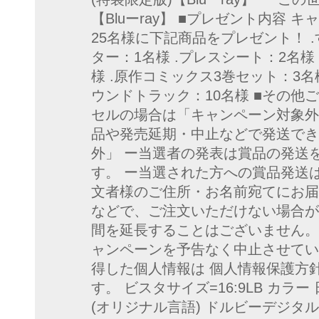
【Bluーray】 ■プレゼント内容
25名様に下記商品をプレゼント！ 
ター：1名様 .プレスシート：2名様
様 .原作コミックス3巻セット：3名
ウンドトラック：10名様 ■その他
セルの場合は「キャンペーン対象外
品や発売延期・中止などで発送でき
外」 ー当選者の発表は賞品の発送
す。 ー当選された方への賞品発送は
文者様のご住所・お名前宛てにお届
などで、ご注文いただけない場合が
間を延長することはございません。
ャンペーンを予告なく中止させてい
得した個人情報は 個人情報保護方
す。 ビスタサイズ=16:9LB カラ
(オリジナル言語) ドルビーデジタル