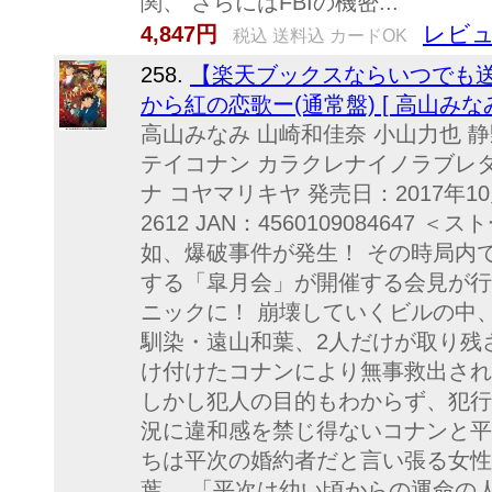
関、 さらにはFBIの機密...
レビュ
4,847円
税込 送料込 カードOK
258.
【楽天ブックスならいつでも送
から紅の恋歌ー(通常盤) [ 高山みなみ
高山みなみ 山崎和佳奈 小山力也 
テイコナン カラクレナイノラブレタ
ナ コヤマリキヤ 発売日：2017年10
2612 JAN：456010908464
如、爆破事件が発生！ その時局内
する「皐月会」が開催する会見が行
ニックに！ 崩壊していくビルの中
馴染・遠山和葉、2人だけが取り残
け付けたコナンにより無事救出され
しかし犯人の目的もわからず、犯行
況に違和感を禁じ得ないコナンと平
ちは平次の婚約者だと言い張る女性
葉。 「平次は幼い頃からの運命の