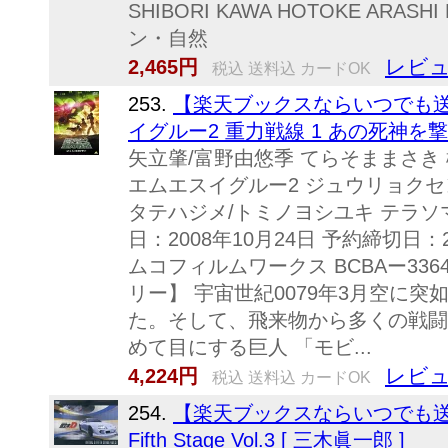
SHIBORI KAWA HOTOKE ARAS
ン・自然
レビュ
2,465円
税込 送料込 カードOK
253.
【楽天ブックスならいつでも送
イグルー2 重力戦線 1 あの死神を撃て
矢立肇/富野由悠季 てらそままさき
エムエスイグルー2 ジュウリョクセ
タテハジメ/トミノヨシユキ テラソ
日：2008年10月24日 予約締切日：2
ムコフィルムワークス BCBAー3364 J
リー】 宇宙世紀0079年3月空に
た。そして、飛来物から多くの戦闘
めて目にする巨人 「モビ...
レビュ
4,224円
税込 送料込 カードOK
254.
【楽天ブックスならいつでも送
Fifth Stage Vol.3 [ 三木眞一郎 ]