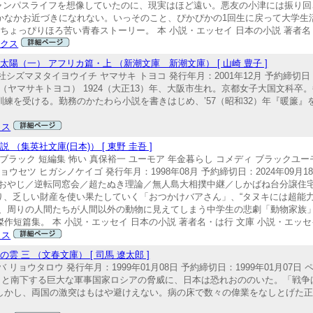
キャンパスライフを想像していたのに、現実はほど遠い。悪友の小津には振り
かなかお近づきになれない。いっそのこと、ぴかぴかの1回生に戻って大学生
ょっぴりほろ苦い青春ストーリー。 本 小説・エッセイ 日本の小説 著者名
ックス
陽（一） アフリカ篇・上 （新潮文庫 新潮文庫） [ 山崎 豊子 ]
シズマヌタイヨウイチ ヤマサキ トヨコ 発行年月：2001年12月 予約締切日：2
63 山崎豊子（ヤマサキトヨコ） 1924（大正13）年、大阪市生れ。京都女子大国
練を受ける。勤務のかたわら小説を書きはじめ、’57（昭和32）年『暖簾』
クス
集英社文庫(日本)） [ 東野 圭吾 ]
語 ブラック 短編集 怖い 真保裕一 ユーモア 年金暮らし コメディ ブラックユー
セツ ヒガシノケイゴ 発行年月：1998年08月 予約締切日：2024年09月18日
さん／一徹おやじ／逆転同窓会／超たぬき理論／無人島大相撲中継／しかばね台分譲
マり、乏しい財産を使い果たしていく「おつかけバアさん」、“タヌキには超能
、周りの人間たちが人間以外の動物に見えてしまう中学生の悲劇「動物家族」
短篇集。 本 小説・エッセイ 日本の小説 著者名・は行 文庫 小説・エッセ
クス
 三 （文春文庫） [ 司馬 遼太郎 ]
リョウタロウ 発行年月：1999年01月08日 予約締切日：1999年01月07日 
年ーじりじりと南下する巨大な軍事国家ロシアの脅威に、日本は恐れおののいた。「
しかし、両国の激突はもはや避けえない。病の床で数々の偉業をなしとげた