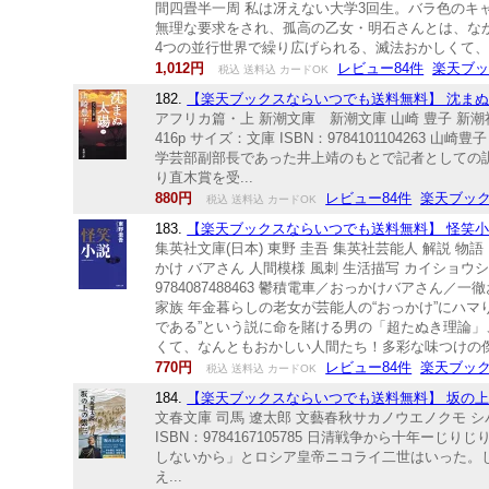
間四畳半一周 私は冴えない大学3回生。バラ色の
無理な要求をされ、孤高の乙女・明石さんとは、な
4つの並行世界で繰り広げられる、滅法おかしくて、ち
1,012円
レビュー84件
楽天ブ
税込 送料込 カードOK
182.
【楽天ブックスならいつでも送料無料】 沈まぬ太
アフリカ篇・上 新潮文庫 新潮文庫 山崎 豊子 新潮社
416p サイズ：文庫 ISBN：97841011042
学芸部副部長であった井上靖のもとで記者としての訓
り直木賞を受...
880円
レビュー84件
楽天ブッ
税込 送料込 カードOK
183.
【楽天ブックスならいつでも送料無料】 怪笑小説 （
集英社文庫(日本) 東野 圭吾 集英社芸能人 解説 物
かけ バアさん 人間模様 風刺 生活描写 カイショウショウ
9784087488463 鬱積電車／おっかけバア
家族 年金暮らしの老女が芸能人の“おっかけ”にハ
である”という説に命を賭ける男の「超たぬき理論」
くて、なんともおかしい人間たち！多彩な味つけの傑作
770円
レビュー84件
楽天ブッ
税込 送料込 カードOK
184.
【楽天ブックスならいつでも送料無料】 坂の上の雲
文春文庫 司馬 遼太郎 文藝春秋サカノウエノクモ シバ 
ISBN：9784167105785 日清戦争から十
しないから」とロシア皇帝ニコライ二世はいった。
え...