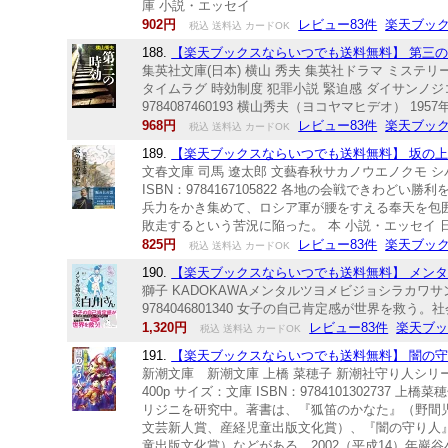
庫 小説・エッセイ
902円
レビュー83件
楽天ブッ
税込 送料込 カードOK
188.
【楽天ブックスならいつでも送料無料】 第三の時効 
集英社文庫(日本) 横山 秀夫 集英社ドラマ ミステリー
タイムラグ 時効制度 犯罪小説 緊迫感 ダイサンノジコウ 
9784087460193 横山秀夫（ヨコヤマヒデオ）
968円
レビュー83件
楽天ブッ
税込 送料込 カードOK
189.
【楽天ブックスならいつでも送料無料】 坂の上の雲
文春文庫 司馬 遼太郎 文藝春秋サカノウエノクモ シバ 
ISBN：9784167105822 各地の会戦でき
兵力をかき集めて、ロシア軍が腰をすえる奉天を包
敗走するという苦況に陥った。 本 小説・エッセイ 
825円
レビュー83件
楽天ブッ
税込 送料込 カードOK
190.
【楽天ブックスならいつでも送料無料】 メンタル
獅子 KADOKAWAメンタルツヨメビジョシラカワサン シ
9784046801340 女子の自己肯定感が世界を救
1,320円
レビュー83件
楽天ブ
税込 送料込 カードOK
191.
【楽天ブックスならいつでも送料無料】 闇の守り人
新潮文庫 新潮文庫 上橋 菜穂子 新潮社守り人シリーズ
400p サイズ：文庫 ISBN：97841013027
リジニを研究中。著書は、『狐笛のかなた』（野間
文芸新人賞、産経児童出版文化賞）、『闇の守り人
童出版文化賞）などがある。2002（平成14）年