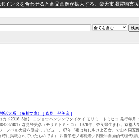
ポインタを合わせると商品画像が拡大する、楽天市場買物支援
話大系 （角川文庫） [ 森見 登美彦 ]
ニコカド2016_3倍】 ヨジョウハンシンワタイケイ モリミ トミヒコ 発行年月：2
：9784043878017 森見登美彦（モリミトミヒコ） 1979年、奈良県生まれ。
タジーノベル大賞を受賞しデビュー。07年『夜は短し歩けよ乙女』で山本周五
当時に掲載されていたものです） 四畳半恋ノ邪魔者／四畳半自虐的代理代理