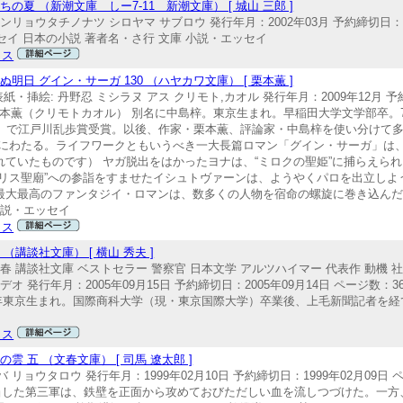
夏 （新潮文庫 しー7-11 新潮文庫） [ 城山 三郎 ]
リョウタチノナツ シロヤマ サブロウ 発行年月：2002年03月 予約締切日：202
説・エッセイ 日本の小説 著者名・さ行 文庫 小説・エッセイ
クス
日 グイン・サーガ 130 （ハヤカワ文庫） [ 栗本薫 ]
・挿絵: 丹野忍 ミシラヌ アス クリモト,カオル 発行年月：2009年12月 予約
309756 栗本薫（クリモトカオル） 別名に中島梓。東京生まれ。早稲田大学文学部
代』で江戸川乱歩賞受賞。以後、作家・栗本薫、評論家・中島梓を使い分けて
わたる。ライフワークともいうべき一大長篇ロマン「グイン・サーガ」は、200
ていたものです） ヤガ脱出をはかったヨナは、“ミロクの聖姫”に捕らえら
リス聖廟”への参詣をすませたイシュトヴァーンは、ようやくパロを出立しよう
最大最高のファンタジイ・ロマンは、数多くの人物を宿命の螺旋に巻き込ん
小説・エッセイ
クス
講談社文庫） [ 横山 秀夫 ]
春 講談社文庫 ベストセラー 警察官 日本文学 アルツハイマー 代表作 動機 
 発行年月：2005年09月15日 予約締切日：2005年09月14日 ページ数：36
） 1957年東京生まれ。国際商科大学（現・東京国際大学）卒業後、上毛新聞記者
クス
 五 （文春文庫） [ 司馬 遼太郎 ]
リョウタロウ 発行年月：1999年02月10日 予約締切日：1999年02月09日 
の攻撃を担当した第三軍は、鉄壁を正面から攻めておびただしい血を流しつづけた。