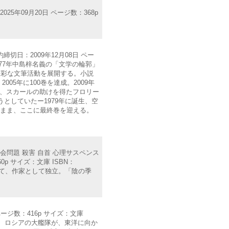
5年09月20日 ページ数：368p
締切日：2009年12月08日 ペー
卒。77年中島梓名義の「文学の輪郭」
多彩な文筆活動を展開する。小説
5年に100巻を達成。2009年
れ、スカールの助けを得たフロリー
としていたー1979年に誕生、空
だまま、ここに最終巻を迎える。
社会問題 殺害 自首 心理サスペンス
0p サイズ：文庫 ISBN：
を経て、作家として独立。「陰の季
ページ数：416p サイズ：文庫
一方、ロシアの大艦隊が、東洋に向か