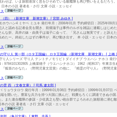
現わせば、いま旅順港深く息をひそめている敵艦隊も再び勢いをえるだろう
 日本の小説 著者名・さ行 文庫 小説・エッセイ
クス
四） （新潮文庫 新潮文庫） [ 宮部 みゆき ]
ウハン4 ミヤベ ミユキ 発行年月：2006年01月 予約締切日：2025年09月1
栗橋・高井を犯人と認める記者会見を開き、前畑滋子は事件のルポを雑誌に連載しはじ
そんな折、高井の妹・由美子は滋子に会って、「兄さんは無実です」と訴え
めたー。終結したはずの事件が、再び動き出す。 本 小説・エッセイ 日本の小
クス
守り人 第一部（ロタ王国編） ロタ王国編 （新潮文庫 新潮文庫） [ 上橋 菜
守り人シリーズ 守り人 テントチノモリビトダイイチブ ウエハシ ナホコ 発行年
ISBN：9784101302805 上橋菜穂子（ウエハシナホコ） 1962（昭和37）
、『狐笛のかなた』（野間児童文芸賞）の他に、『精霊の守り人』（野間児
クス
 四 （文春文庫） [ 司馬 遼太郎 ]
リョウタロウ 発行年月：1999年01月08日 予約締切日：1999年01月07日 
月、日露は戦端を開いた。豊富な兵力を持つ大国に挑んだ、戦費もろくに調達できぬ
た。また連合艦隊の参謀・少佐真之も堅い砲台群でよろわれた旅順港に潜む
日本の小説 著者名・さ行 文庫 小説・エッセイ
クス
 （角川文庫） [ 東野 圭吾 ]