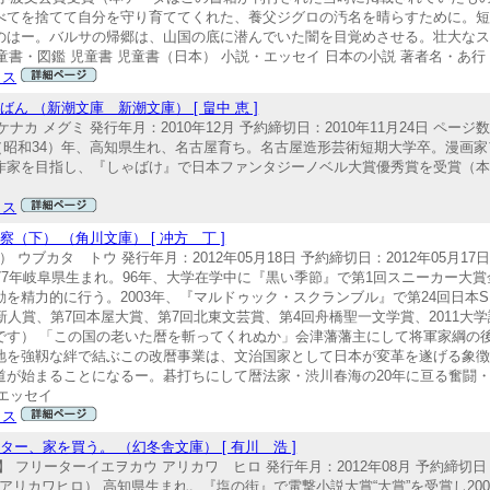
べてを捨てて自分を守り育ててくれた、養父ジグロの汚名を晴らすために。
のはー。バルサの帰郷は、山国の底に潜んでいた闇を目覚めさせる。壮大な
童書・図鑑 児童書 児童書（日本） 小説・エッセイ 日本の小説 著者名・あ行
クス
 （新潮文庫 新潮文庫） [ 畠中 恵 ]
 メグミ 発行年月：2010年12月 予約締切日：2010年11月24日 ページ数：
） 1959（昭和34）年、高知県生れ、名古屋育ち。名古屋造形芸術短期大学卒。漫
作家を目指し、『しゃばけ』で日本ファンタジーノベル大賞優秀賞を受賞（
クス
下） （角川文庫） [ 冲方 丁 ]
 ウブカタ トウ 発行年月：2012年05月18日 予約締切日：2012年05月17日
トウ） 1977年岐阜県生まれ。96年、大学在学中に『黒い季節』で第1回スニーカ
を精力的に行う。2003年、『マルドゥック・スクランブル』で第24回日本S
新人賞、第7回本屋大賞、第7回北東文芸賞、第4回舟橋聖一文学賞、2011大
です） 「この国の老いた暦を斬ってくれぬか」会津藩藩主にして将軍家綱の
地を強靱な絆で結ぶこの改暦事業は、文治国家として日本が変革を遂げる象
が始まることになるー。碁打ちにして暦法家・渋川春海の20年に亘る奮闘・
・エッセイ
クス
ー、家を買う。 （幻冬舎文庫） [ 有川 浩 ]
 フリーターイエヲカウ アリカワ ヒロ 発行年月：2012年08月 予約締切日：2
74 有川浩（アリカワヒロ） 高知県生まれ。『塩の街』で電撃小説大賞“大賞”を受賞し