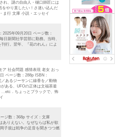
回され、謎の自由人・樋口師匠には
活をやり直したい！さ迷い込んだ
・ま行 文庫 小説・エッセイ
025年09月20日 ページ数：
文科卒。毎日新聞社学芸部に勤務。当時、
を刊行。翌年、『花のれん』によ
モア 社会問題 感情表現 老女 おっ
 ページ数：288p ISBN：
住宅／あるジーサンに線香を／動物
力がある、UFOの正体は文福茶釜
…etc．ちょっとブラックで、怖
イ
ページ数：368p サイズ：文庫
戦争はありえない。なぜならば私が欲
正岡子規は戦争の足音を聞きつつ燃