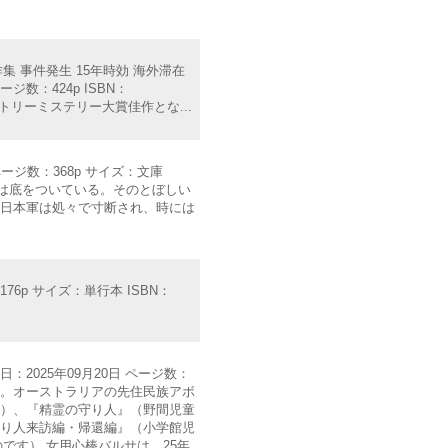
作集 事件発生 15年時効 海外滞在
ジ数：424p ISBN：
ントリーミステリー大賞佳作とな...
ページ数：368p サイズ：文庫
き兵は底をついている。そのとぼしい
て日本軍は処々で寸断され、時には
76p サイズ：単行本 ISBN：
：2025年09月20日 ページ数：
学准教授。オーストラリアの先住民族アボ
賞）、『精霊の守り人』（野間児童
守り人来訪編・帰還編』（小学館児
です） 女用心棒バルサは、25年