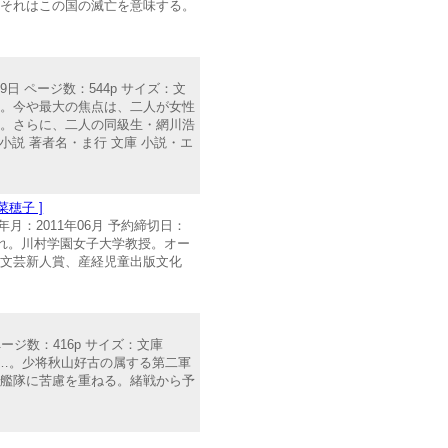
。それはこの国の滅亡を意味する。
9日 ページ数：544p サイズ：文
めた。今や最大の焦点は、二人が女性
た。さらに、二人の同級生・網川浩
説 著者名・ま行 文庫 小説・エ
穂子 ]
月：2011年06月 予約締切日：
年東京生れ。川村学園女子大学教授。オー
童文芸新人賞、産経児童出版文化
ページ数：416p サイズ：文庫
小国…。少将秋山好古の属する第二軍
敵艦隊に苦慮を重ねる。緒戦から予