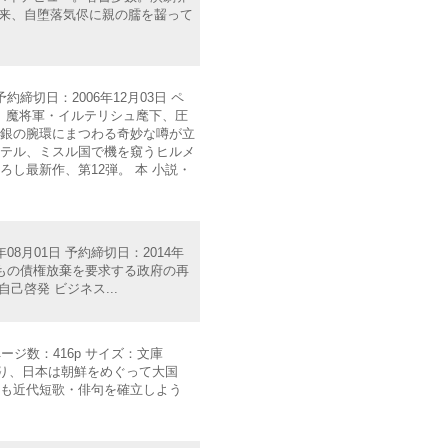
以来、自堕落気侭に親の臑を齧って
約締切日：2006年12月03日 ペ
のの、魔将軍・イルテリシュ麾下、圧
と銀の腕環にまつわる奇妙な噂が立
ステル、ミスル国で機を窺うヒルメ
し最新作、第12弾。 本 小説・
8月01日 予約締切日：2014年
0億円もの債権放棄を要求する政府の再
己啓発 ビジネス...
ページ数：416p サイズ：文庫
さぶり、日本は朝鮮をめぐって大国
らも近代短歌・俳句を確立しよう