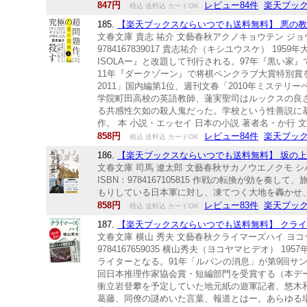
847円
レビュー84件
楽天ブッ
税込 送料込 カードOK
185.
【楽天ブックスならいつでも送料無料】 悪の教典 上
文春文庫 貴志 祐介 文藝春秋アクノキョウテン ジョウ キ
9784167839017 貴志祐介（キシユウスケ） 
ISOLAー』と改題して刊行される。97年『黒い家
11年『ダークゾーン』で将棋ペンクラブ大賞特別賞
2011」国内編第1位、週刊文春「2010年ミステ
学院町田高校の英語教師、蓮実聖司はルックスの良
る共感性欠如の殺人鬼だった。学校という性善説に
作。 本 小説・エッセイ 日本の小説 著者名・か行 
858円
レビュー84件
楽天ブッ
税込 送料込 カードOK
186.
【楽天ブックスならいつでも送料無料】 坂の上の雲
文春文庫 司馬 遼太郎 文藝春秋サカノウエノクモ シバ 
ISBN：9784167105815 作戦の転換が効
もりしている日本軍に対し、凍てつく大地を轟かせ、
858円
レビュー83件
楽天ブッ
税込 送料込 カードOK
187.
【楽天ブックスならいつでも送料無料】 クライマー
文春文庫 横山 秀夫 文藝春秋クライマーズハイ ヨコヤマ 
9784167659035 横山秀夫（ヨコヤマヒデオ
ライターとなる。91年「ルパンの消息」が第9回サン
回日本推理作家協会賞・短編部門を受賞する（本デー
衝立岩登攀を予定していた地元紙の遊軍記者、悠木
葛藤、同僚の謎めいた言葉、報道とはー。あらゆる場