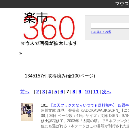
マウス
らに詳しく検索
»
1345157件取得済み(全100ページ)
前へ
|
2
|
3
|
4
|
5
|
6
|
7
|
8
|
9
|
10
|
11
|
次へ
181.
【楽天ブックスならいつでも送料無料】 四畳半神
角川文庫 森見 登美彦 KADOKAWABKSCPN_【
08月08日 ページ数：416p サイズ：文庫 ISBN
修士課程修了。2003年『太陽の塔』で日本ファン
位にも選ばれる（本データはこの書籍が刊行された