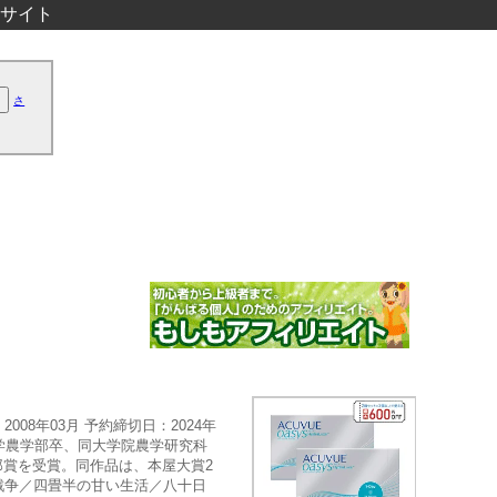
サイト
さ
008年03月 予約締切日：2024年
京都大学農学部卒、同大学院農学研究科
郎賞を受賞。同作品は、本屋大賞2
戦争／四畳半の甘い生活／八十日