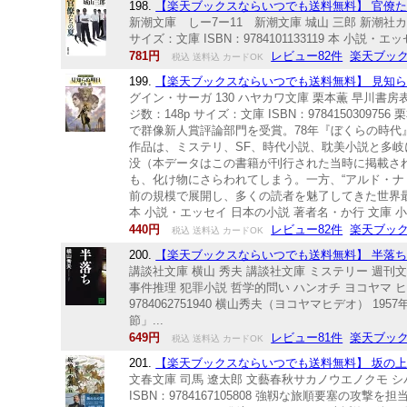
198.
【楽天ブックスならいつでも送料無料】 官僚たちの
新潮文庫 しー7ー11 新潮文庫 城山 三郎 新潮社カン
サイズ：文庫 ISBN：9784101133119 本 小
781円
レビュー82件
楽天ブッ
税込 送料込 カードOK
199.
【楽天ブックスならいつでも送料無料】 見知らぬ明
グイン・サーガ 130 ハヤカワ文庫 栗本薫 早川書房表紙
ジ数：148p サイズ：文庫 ISBN：9784150
で群像新人賞評論部門を受賞。78年『ぼくらの時
作品は、ミステリ、SF、時代小説、耽美小説と多岐に
没（本データはこの書籍が刊行された当時に掲載され
も、化け物にさらわれてしまう。一方、“アルド・ナ
前の規模で展開し、多くの読者を魅了してきた世界
本 小説・エッセイ 日本の小説 著者名・か行 文庫 
440円
レビュー82件
楽天ブッ
税込 送料込 カードOK
200.
【楽天ブックスならいつでも送料無料】 半落ち （
講談社文庫 横山 秀夫 講談社文庫 ミステリー 週刊文
事件推理 犯罪小説 哲学的問い ハンオチ ヨコヤマ ヒデオ
9784062751940 横山秀夫（ヨコヤマヒデオ
節」...
649円
レビュー81件
楽天ブッ
税込 送料込 カードOK
201.
【楽天ブックスならいつでも送料無料】 坂の上の雲
文春文庫 司馬 遼太郎 文藝春秋サカノウエノクモ シバ 
ISBN：9784167105808 強靱な旅順要塞