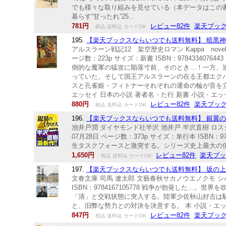
でも様々な取り組みを見せている（本データはこの
暮らす“甘ったれ”25...
781円
レビュー82件
楽天ブッ
税込 送料込 カードOK
195.
【楽天ブックスならいつでも送料無料】 暗黒神殿 ア
アルスラーン戦記12 架空歴史ロマン Kappa nove
ージ数：223p サイズ：新書 ISBN：978433
倒的な魔軍の猛攻に陥落寸前、そのとき…！一方、
っていた。そして国王アルスラーンの在る王都エク
スと孔雀姫・フィトナーそれぞれの運命の輪が音を立
エッセイ 日本の小説 著者名・た行 新書 小説・エッ
880円
レビュー82件
楽天ブッ
税込 送料込 カードOK
196.
【楽天ブックスならいつでも送料無料】 銀翼のイカ
池井戸潤 ダイヤモンド社半沢 池井戸 半沢直樹 ロスジェ
07月28日 ページ数：373p サイズ：単行本 ISB
生タスクフォースと激突する。シリーズ史上最大の倍返
1,650円
レビュー82件
楽天ブ
税込 送料込 カードOK
197.
【楽天ブックスならいつでも送料無料】 坂の上の雲
文春文庫 司馬 遼太郎 文藝春秋サカノウエノクモ シバ 
ISBN：9784167105778 戦争が勃発した
「清」と交戦状態に突入する。陸軍少佐秋山好古は
と、旧弊な勢力との対決を決意する。 本 小説・エッ
847円
レビュー82件
楽天ブッ
税込 送料込 カードOK