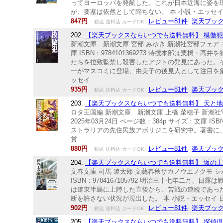
ってヨーロッパを発航した。これが日本近海に姿を
が、要塞は依然として陥ちない。 本 小説・エッセイ
847円
レビュー81件
楽天ブッ
税込 送料込 カードOK
202.
【楽天ブックスならいつでも送料無料】 模倣犯 （
新潮文庫 新潮文庫 宮部 みゆき 新潮社宮部フェア モホ
庫 ISBN：9784101369273 特捜本部は
たちを拉致監禁し殺害したアジトの発見にあった。
一がマスコミに登場、由美子の後見人として注目を集
ッセイ
935円
レビュー81件
楽天ブッ
税込 送料込 カードOK
203.
【楽天ブックスならいつでも送料無料】 天と地の
ロタ王国編 新潮文庫 新潮文庫 上橋 菜穂子 新潮社
2025年03月24日 ページ数：384p サイズ：文庫 
ストラリアの先住民族アボリジニを研究中。著書に
賞...
880円
レビュー81件
楽天ブッ
税込 送料込 カードOK
204.
【楽天ブックスならいつでも送料無料】 坂の上の雲
文春文庫 司馬 遼太郎 文藝春秋サカノウエノクモ シバ 
ISBN：9784167105792 明治三十七年二
は遼東半島に上陸した直後から、苦戦の連続であっ
断を許さない状況が現出した。 本 小説・エッセイ 
902円
レビュー81件
楽天ブッ
税込 送料込 カードOK
205.
【楽天ブックスならいつでも送料無料】 探偵倶楽部