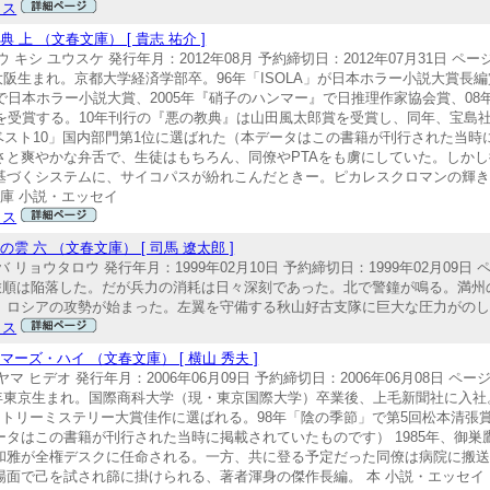
クス
 （文春文庫） [ 貴志 祐介 ]
シ ユウスケ 発行年月：2012年08月 予約締切日：2012年07月31日 ページ数
1959年大阪生まれ。京都大学経済学部卒。96年「ISOLA」が日本ホラー小説大
』で日本ホラー小説大賞、2005年『硝子のハンマー』で日推理作家協会賞、08
を受賞する。10年刊行の『悪の教典』は山田風太郎賞を受賞し、同年、宝島
リーベスト10」国内部門第1位に選ばれた（本データはこの書籍が刊行された当
さと爽やかな弁舌で、生徒はもちろん、同僚やPTAをも虜にしていた。しか
基づくシステムに、サイコパスが紛れこんだときー。ピカレスクロマンの輝
文庫 小説・エッセイ
クス
 六 （文春文庫） [ 司馬 遼太郎 ]
リョウタロウ 発行年月：1999年02月10日 予約締切日：1999年02月09日 
を奏して、旅順は陥落した。だが兵力の消耗は日々深刻であった。北で警鐘が鳴る。
ロシアの攻勢が始まった。左翼を守備する秋山好古支隊に巨大な圧力がのしか
クス
ズ・ハイ （文春文庫） [ 横山 秀夫 ]
ヒデオ 発行年月：2006年06月09日 予約締切日：2006年06月08日 ページ数
） 1957年東京生まれ。国際商科大学（現・東京国際大学）卒業後、上毛新聞社に入
トリーミステリー大賞佳作に選ばれる。98年「陰の季節」で第5回松本清張賞を
タはこの書籍が刊行された当時に掲載されていたものです） 1985年、御巣
和雅が全権デスクに任命される。一方、共に登る予定だった同僚は病院に搬
面で己を試され篩に掛けられる、著者渾身の傑作長編。 本 小説・エッセイ 