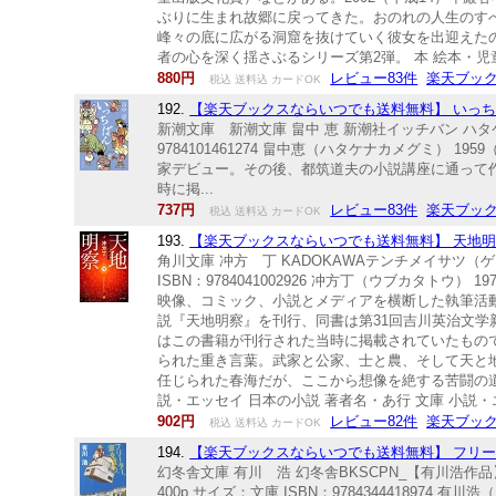
ぶりに生まれ故郷に戻ってきた。おのれの人生のす
峰々の底に広がる洞窟を抜けていく彼女を出迎えた
者の心を深く揺さぶるシリーズ第2弾。 本 絵本・児
880円
レビュー83件
楽天ブッ
税込 送料込 カードOK
192.
【楽天ブックスならいつでも送料無料】 いっちばん
新潮文庫 新潮文庫 畠中 恵 新潮社イッチバン ハタケナカ
9784101461274 畠中恵（ハタケナカメグミ
家デビュー。その後、都筑道夫の小説講座に通って
時に掲...
737円
レビュー83件
楽天ブッ
税込 送料込 カードOK
193.
【楽天ブックスならいつでも送料無料】 天地明察（
角川文庫 冲方 丁 KADOKAWAテンチメイサツ（ゲ）
ISBN：9784041002926 冲方丁（ウブカタ
映像、コミック、小説とメディアを横断した執筆活動
説『天地明察』を刊行、同書は第31回吉川英治文学
はこの書籍が刊行された当時に掲載されていたもの
られた重き言葉。武家と公家、士と農、そして天と
任じられた春海だが、ここから想像を絶する苦闘の道
説・エッセイ 日本の小説 著者名・あ行 文庫 小説
902円
レビュー82件
楽天ブッ
税込 送料込 カードOK
194.
【楽天ブックスならいつでも送料無料】 フリータ
幻冬舎文庫 有川 浩 幻冬舎BKSCPN_【有川浩作品】
400p サイズ：文庫 ISBN：97843444189