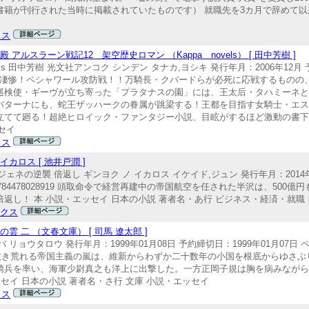
書籍が刊行された当時に掲載されていたものです） 就職先を3カ月で辞めて
クス
ルスラーン戦記12 架空歴史ロマン （Kappa novels） [ 田中芳樹 ]
ls 田中芳樹 光文社アンコク シンデン タナカ,ヨシキ 発行年月：2006年12月 予
4076443 凄惨！ペシャワール攻防戦！！万騎長・クバードらが必死に応戦するも
巡検使・ギーヴが立ち寄った「プラタナスの園」には、王太后・タハミーネ
バターナにも、蛇王ザッハークの眷属が跳梁する！王都を目指す女騎士・エ
てて廻る！超絶ヒロイック・ファンタジー小説、目眩がするほど激動の書下ろ
セイ
クス
ロス [ 池井戸潤 ]
ネの逆襲 倍返し ギンヨク ノ イカロス イケイド,ジュン 発行年月：2014年0
N：9784478028919 頭取命令で経営再建中の帝国航空を任された半沢は、50
し！ 本 小説・エッセイ 日本の小説 著者名・あ行 ビジネス・経済・就職 自
ックス
 二 （文春文庫） [ 司馬 遼太郎 ]
リョウタロウ 発行年月：1999年01月08日 予約締切日：1999年01月07日 
…。世界を吹き荒れる帝国主義の嵐は、維新からわずか二十数年の小国を根底からゆ
騎兵を率い、海軍少尉真之も洋上に出撃した。一方正岡子規は胸を病みなが
セイ 日本の小説 著者名・さ行 文庫 小説・エッセイ
クス