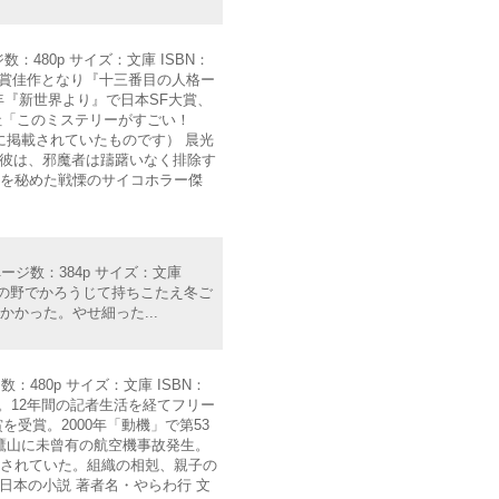
：480p サイズ：文庫 ISBN：
賞長編賞佳作となり『十三番目の人格ー
年『新世界より』で日本SF大賞、
社「このミステリーがすごい！
時に掲載されていたものです） 晨光
し彼は、邪魔者は躊躇いなく排除す
きを秘めた戦慄のサイコホラー傑
ページ数：384p サイズ：文庫
満州の野でかろうじて持ちこたえ冬ご
かった。やせ細った...
：480p サイズ：文庫 ISBN：
社。12年間の記者生活を経てフリー
受賞。2000年「動機」で第53
鷹山に未曾有の航空機事故発生。
送されていた。組織の相剋、親子の
日本の小説 著者名・やらわ行 文