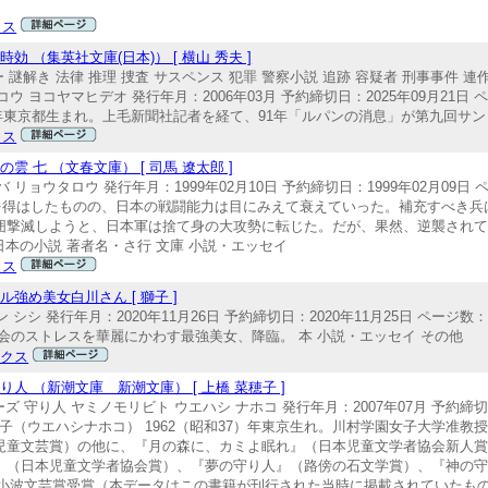
クス
（集英社文庫(日本)） [ 横山 秀夫 ]
 謎解き 法律 推理 捜査 サスペンス 犯罪 警察小説 追跡 容疑者 刑事事件 連
ヨコヤマヒデオ 発行年月：2006年03月 予約締切日：2025年09月21日 ペー
 1957年東京都生まれ。上毛新聞社記者を経て、91年「ルパンの消息」が第九回サ
クス
 七 （文春文庫） [ 司馬 遼太郎 ]
リョウタロウ 発行年月：1999年02月10日 予約締切日：1999年02月09日 
わどい勝利を得はしたものの、日本の戦闘能力は目にみえて衰えていった。補充すべ
囲撃滅しようと、日本軍は捨て身の大攻勢に転じた。だが、果然、逆襲され
日本の小説 著者名・さ行 文庫 小説・エッセイ
クス
強め美女白川さん [ 獅子 ]
シ 発行年月：2020年11月26日 予約締切日：2020年11月25日 ページ数：1
う。社会のストレスを華麗にかわす最強美女、降臨。 本 小説・エッセイ その他
ックス
 （新潮文庫 新潮文庫） [ 上橋 菜穂子 ]
 守り人 ヤミノモリビト ウエハシ ナホコ 発行年月：2007年07月 予約締切日
37 上橋菜穂子（ウエハシナホコ） 1962（昭和37）年東京生れ。川村学園女子大
児童文芸賞）の他に、『月の森に、カミよ眠れ』（日本児童文学者協会新人
』（日本児童文学者協会賞）、『夢の守り人』（路傍の石文学賞）、『神の
巖谷小波文芸賞受賞（本データはこの書籍が刊行された当時に掲載されていたもの