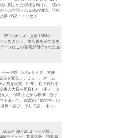
短槍に刻まれた模様を頼りに、雪の
スケールで語られる魂の物語。読む
 文庫 小説・エッセイ
352p サイズ：文庫 ISBN：
画家アシスタント、書店員を経て漫画
本データはこの書籍が刊行された当
 ページ数：304p サイズ：文庫
ー大賞金賞を受賞しデビュー。ゲーム、
F大賞を受賞。09年、初の時代小
学読書人大賞を受賞した（本データ
後見人、保科正之から春海に告げ
徴でもあった。改暦の「総大将」に
挫折・喜び、そして恋。 本 小
025年09月20日 ページ数：
2004年デビュー。著書多数。演劇界