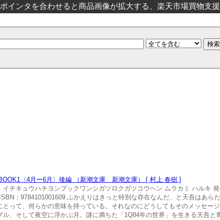
ポインタを合わせると商品画像が拡大する、楽天市場買物支援
OOK1〈4月ー6月〉後編 （新潮文庫 新潮文庫） [ 村上 春樹 ]
る イチキュウハチヨンブックワンシガツロクガツコウヘン ムラカミ ハルキ 発行
文庫 ISBN：9784101001609 ふかえりはきっと特別な存在なんだ、と天吾
にとって、何らかの意味を持っている。それなのにどうしてもそのメッセー
ル、そして夜空に浮かぶ月。謎に満ちた「1Q84年の世界」を生きる天吾と青