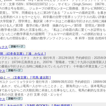
イズ：文庫 ISBN：9784102159712 シン，サイモン（Singh,Simon） 
の博士号を取得し、ジュネーブの研究センターに勤務後、英テレビ局BBCに
数受賞し、’97年、同番組をもとに第1作である『フェルマーの最終定理』を書
れも世界的ベストセラーとなり、科学書の分野で世界トップクラスの高い評価
、同大学院修了。理学博士。翻訳家（本データはこの書籍が刊行された当時に掲
かける人／第3章 数学の恥／第4章 抽象のなかへ／第5章 背理法／第6章
りの数学者が謎に満ちた言葉を残した。「私はこの命題の真に驚くべき証明を
になったこの数学界最大の超難問「フェルマーの最終定理」への挑戦が始ま
たちの苦闘を描く、感動の数学ノンフィクション。 本 科学・技術 自然科学全
ックス
（幻冬舎文庫） [ 湊 かなえ ]
ショカン ミナト カナエ 発行年月：2012年08月 予約締切日：2025年09月
え（ミナトカナエ） 1973年広島県生まれ。2007年「聖職者」で第二十九回小説推
書籍が刊行された当時に掲載されていたものです） 十年後の卒業文集／二十年
クス
 一 （文春文庫） [ 司馬 遼太郎 ]
ク シバ リョウタロウ 発行年月：1998年09月10日 予約締切日：1998年09
合、大政奉還、あれァ、ぜんぶ竜馬一人がやったことさ」と、勝海舟はいった。坂本竜
身でありながらこの大動乱期に卓抜した仕事をなしえた。竜馬の劇的な生涯
日本の小説 著者名・さ行 文庫 小説・エッセイ
クス
わせの花 （JUMP jBOOKS） [ 吾峠 呼世晴 ]