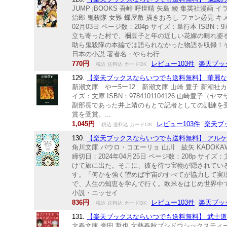
JUMP jBOOKS 吾峠 呼世晴 矢島 綾 集英社漫
治郎 鬼殺隊 女難 蝶屋敷 描きおろし ファン必見 キメ
02月03日 ページ数：204p サイズ：単行本 ISB
立ち寄った村で、禰豆子と年の近しい花嫁の晴れ姿
助ら鬼殺隊の本編では語られなかった物語を収録！そ
日本の小説 著者名・やらわ行
770円
レビュー103件
楽天ブッ
税込 送料込 カードOK
129.
【楽天ブックスならいつでも送料無料】 華麗なる一族
新潮文庫 やー5ー12 新潮文庫 山崎 豊子 新潮社カレ
イズ：文庫 ISBN：9784101104126 山崎
副部長であった井上靖のもとで記者としての訓練を受
賞を受賞。...
1,045円
レビュー103件
楽天ブ
税込 送料込 カードOK
130.
【楽天ブックスならいつでも送料無料】 アルケミ
角川文庫 パウロ・コエーリョ 山川 紘矢 KADOK
締切日：2024年04月25日 ページ数：208p サイ
けて旅に出た。そこに、彼を待つ宝物が隠されてい
す。「何かを強く望めば宇宙のすべてが協力して実
で、人生の知恵を学んで行く。欧米をはじめ世界中でベ
小説・エッセイ
836円
レビュー103件
楽天ブッ
税込 送料込 カードOK
131.
【楽天ブックスならいつでも送料無料】 武士道シッ
文春文庫 誉田 哲也 文藝春秋ブシドウシックスティーン 