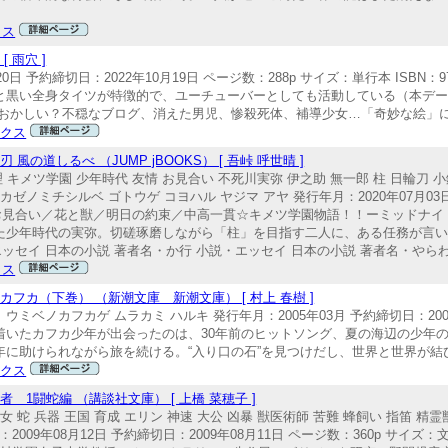
クス
 雨穴 ]
日 予約締切日：2022年10月19日 ページ数：288p サイズ：単行本 ISBN：978
と黒い全身タイツが特徴的で、ユーチューバーとしても活動している（本デ
おかしい？不穏なブログ、消えた男児、惨殺死体、補導少女…「奇妙な絵」に秘
ックス
道しるべ （JUMP jBOOKS） [ 吾峠 呼世晴 ]
 修理 キメツ学園 少年時代 友情 お見合い 不死川実弥 伊之助 無一郎 柱 日輪刀 
ゼノミチシルベ ゴトウゲ コヨハル ヤジマ アヤ 発行年月：2020年07月03日
鋼鐵塚蛍のお見合い／花と獣／明日の約束／中高一貫☆キメツ学園物語！！ーミッドナ
た少年時代の実弥。切磋琢磨しながら「柱」を目指す二人に、ある任務が言
エッセイ 日本の小説 著者名・か行 小説・エッセイ 日本の小説 著者名・やらわ
クス
フカ（下巻） （新潮文庫 新潮文庫） [ 村上 春樹 ]
ウミベノカフカゲ ムラカミ ハルキ 発行年月：2005年03月 予約締切日：2005年
の図書館に着いたカフカ少年が出会ったのは、30年前のヒットソング、夏の海辺の少
に助けられながら旅を続ける。“入り口の石”を見つけだし、世界と世界が結び
ックス
1闘蛇編 （講談社文庫） [ 上橋 菜穂子 ]
 蛇 兵器 王国 育成 エリン 神速 大公 凶暴 獣医術師 苦難 蜂飼い 指笛 精
9年08月12日 予約締切日：2009年08月11日 ページ数：360p サイズ：文庫 IS