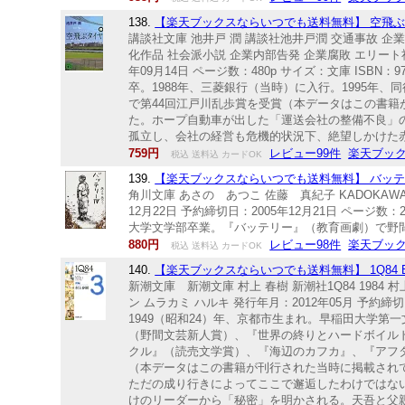
138.
【楽天ブックスならいつでも送料無料】 空飛ぶタイ
講談社文庫 池井戸 潤 講談社池井戸潤 交通事故 企
化作品 社会派小説 企業内部告発 企業腐敗 エリート社
年09月14日 ページ数：480p サイズ：文庫 ISB
卒。1988年、三菱銀行（当時）に入行。1995年
で第44回江戸川乱歩賞を受賞（本データはこの書籍
た。ホープ自動車が出した「運送会社の整備不良」
孤立し、会社の経営も危機的状況下、絶望しかけた赤
759円
レビュー99件
楽天ブッ
税込 送料込 カードOK
139.
【楽天ブックスならいつでも送料無料】 バッテリー
角川文庫 あさの あつこ 佐藤 真紀子 KADOKAWA
12月22日 予約締切日：2005年12月21日 ページ数：
大学文学部卒業。『バッテリー』（教育画劇）で野間
880円
レビュー98件
楽天ブッ
税込 送料込 カードOK
140.
【楽天ブックスならいつでも送料無料】 1Q84 B
新潮文庫 新潮文庫 村上 春樹 新潮社1Q84 1984
ン ムラカミ ハルキ 発行年月：2012年05月 予約締切日
1949（昭和24）年、京都市生まれ。早稲田大学
（野間文芸新人賞）、『世界の終りとハードボイル
クル』（読売文学賞）、『海辺のカフカ』、『アフタ
（本データはこの書籍が刊行された当時に掲載され
ただの成り行きによってここで邂逅したわけではない
けのリーダーから「秘密」を明かされる。天吾と父親