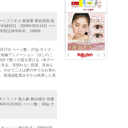
ーンフジオカ 家族愛 事故原因 組
約締切日：2009年09月14日 ペー
学部法律学科卒。1988年...
月17日 ページ数：272p サイズ：
作した短編アニメーション『ほしのこ
内外で数々の賞を受ける（本デー
を見る。見慣れない部屋、見知ら
る。やがて二人は夢の中で入れ替わ
の、新海誠監督みずから執筆した原
 大トリック 殺人劇 舞台稽古 俳優
01月08日 ページ数：306p サ
モン シン 発行年月：2006年06