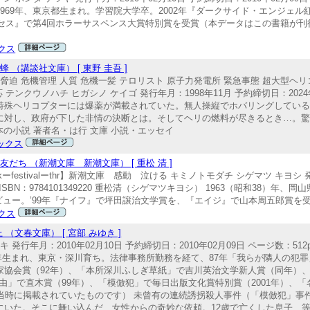
テツヤ） 1969年、東京都生まれ。学習院大学卒。2002年『ダークサイド・エンジ
クセス』で第4回ホラーサスペンス大賞特別賞を受賞（本データはこの書籍が
クス
（講談社文庫） [ 東野 圭吾 ]
 脅迫 危機管理 人質 危機一髪 テロリスト 原子力発電所 緊急事態 超大型ヘリ
テンクウノハチ ヒガシノ ケイゴ 発行年月：1998年11月 予約締切日：2024年
された超大型特殊ヘリコプターには爆薬が満載されていた。無人操縦でホバリングして
に対し、政府が下した非情の決断とは。そしてヘリの燃料が尽きるとき…。
本の小説 著者名・は行 文庫 小説・エッセイ
ックス
ち （新潮文庫 新潮文庫） [ 重松 清 ]
kーfestivalーthr】新潮文庫 感動 泣ける キミノトモダチ シゲマツ キヨシ 
庫 ISBN：9784101349220 重松清（シゲマツキヨシ） 1963（昭和38）
ビュー。’99年『ナイフ』で坪田譲治文学賞を、『エイジ』で山本周五郎賞を受賞
クス
文春文庫） [ 宮部 みゆき ]
発行年月：2010年02月10日 予約締切日：2010年02月09日 ページ数：512p
） 1960年生まれ、東京・深川育ち。法律事務所勤務を経て、87年「我らが隣人の
協会賞（92年）、「本所深川ふしぎ草紙」で吉川英治文学新人賞（同年）、
理由」で直木賞（99年）、「模倣犯」で毎日出版文化賞特別賞（2001年）、
当時に掲載されていたものです） 未曾有の連続誘拐殺人事件（「模倣犯」事
いた。そこに舞い込んだ、女性からの奇妙な依頼。12歳で亡くした息子、等