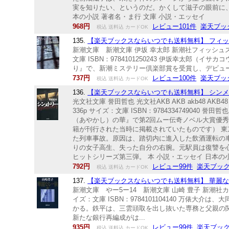
実を知りたい、というのだ。かくして滋子の眼前に、
本の小説 著者名・ま行 文庫 小説・エッセイ
968円
レビュー101件
楽天ブッ
税込 送料込 カードOK
135.
【楽天ブックスならいつでも送料無料】 フィッシ
新潮文庫 新潮文庫 伊坂 幸太郎 新潮社フィッシュストー
文庫 ISBN：9784101250243 伊坂幸太郎（
り』で、新潮ミステリー倶楽部賞を受賞し、デビュー。
737円
レビュー100件
楽天ブッ
税込 送料込 カードOK
136.
【楽天ブックスならいつでも送料無料】 シンメトリ
光文社文庫 誉田哲也 光文社AKB AKB akb48 AKB
336p サイズ：文庫 ISBN：97843347490
（あやかし）の華』で第2回ムー伝奇ノベル大賞優秀
籍が刊行された当時に掲載されていたものです） 
た列車事故。原因は、踏切内に進入した飲酒運転の
りの女子高生、失った自分の右腕。元駅員は復讐を
ヒットシリーズ第三弾。 本 小説・エッセイ 日本の
792円
レビュー99件
楽天ブッ
税込 送料込 カードOK
137.
【楽天ブックスならいつでも送料無料】 華麗なる一族
新潮文庫 やー5ー14 新潮文庫 山崎 豊子 新潮社カレ
イズ：文庫 ISBN：9784101104140 万
かる。鉄平は、三雲頭取を出し抜いた専務と父親の
新たな銀行再編成がは...
935円
レビュー99件
楽天ブッ
税込 送料込 カードOK