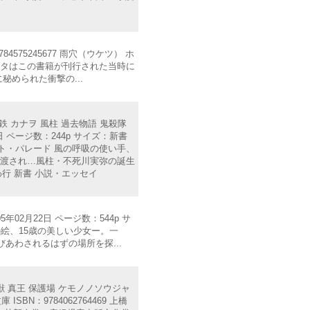
4575245677 雨穴（ウケツ） ホ
ータはこの書籍が刊行された当時に
められた衝撃の...
小鉄 カナヲ 風柱 過去物語 鬼殺隊
 ページ数：244p サイズ：新書
イト・パレード 風の呼吸の使い手、
い渡され…風柱・不死川実弥の誕生
行 新書 小説・エッセイ
02月22日 ページ数：544p サ
年の絵、15歳の美しい少女ー。一
あわされるはずの場所を探...
霊獣 真王 保護場 ケモノノソウジャ
BN：9784062764469 上橋