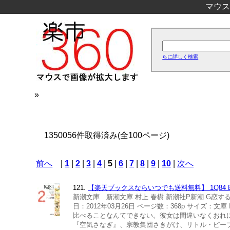
マウス
らに詳しく検索
»
1350056件取得済み(全100ページ)
前へ
|
1
|
2
|
3
|
4
|
5
|
6
|
7
|
8
|
9
|
10
|
次へ
121.
【楽天ブックスならいつでも送料無料】 1Q84 B
新潮文庫 新潮文庫 村上 春樹 新潮社P新潮 G恋す
日：2012年03月26日 ページ数：368p サイズ：
比べることなんてできない。彼女は間違いなくおれ
『空気さなぎ』、宗教集団さきがけ、リトル・ピープ