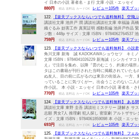
イ 日本の小説 著者名・ま行 文庫 小説・エッセイ
880円
レビュー105件
楽天ブッ
税込 送料込 カードOK
122.
【楽天ブックスならいつでも送料無料】 空飛ぶタイ
講談社文庫 池井戸 潤 講談社講談社文庫 幸福論 高
織ぐるみ 妨害工作 真実証明 感動長編 池井戸作品 緊急
ジ数：448p サイズ：文庫 ISBN：978406276
759円
レビュー105件
楽天ブッ
税込 送料込 カードOK
123.
【楽天ブックスならいつでも送料無料】 小説君の名
角川文庫 新海 誠 KADOKAWAショウセツ キミノナ
文庫 ISBN：9784041026229 新海誠（シン
え』で注目を集め、以降『雲のむこう、約束の場所
タはこの書籍が刊行された当時に掲載されていたも
ぬ友人、目の前に広がるのは東京の街並み。一方、
っていることに気づくがー。出会うことのない二人
作小説。 本 小説・エッセイ 日本の小説 著者名・さ
770円
レビュー105件
楽天ブッ
税込 送料込 カードOK
124.
【楽天ブックスならいつでも送料無料】 ある閉ざさ
講談社文庫 東野 圭吾 講談社ミステリー 謎解き サス
志願 男女7人 推理劇 犯人探し 密室劇 アルトザサレタ
イズ：文庫 ISBN：9784061859098 本 小説・
693円
レビュー105件
楽天ブッ
税込 送料込 カードOK
125.
【楽天ブックスならいつでも送料無料】 フェルマ
新潮文庫 新潮文庫 サイモン・シン 新潮社BKSCPN_【