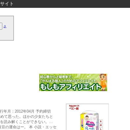
サイト
さ
年月：2012年04月 予約締切
はあらためて思った。ほかの少女たちと
ジを読み解くことができない。…
豆の運命はー。 本 小説・エッセ