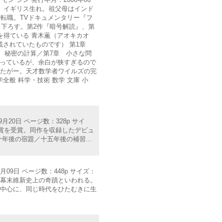
1967年、イギリス生れ。祖父母はインド
転職。TVドキュメンタリー『フ
き下ろす。第2作『暗号解読』、第
を得ている 青木薫（アオキカオ
載されていたものです） 第1章
 秘密の計算／第7章 小さな問
もっているが、余白が狭すぎるので
ったがー。天才数学者ワイルズの完
般 科学・技術 数学 文庫 小
20日 ページ数：328p サイ
理新人賞を受賞。同作を収録したデビュ
後の宿題／十五年後の補習...
月09日 ページ数：448p サイズ：
馬は幕末維新史上の奇蹟といわれる。
を中心に、同じ時代をひたむきに生