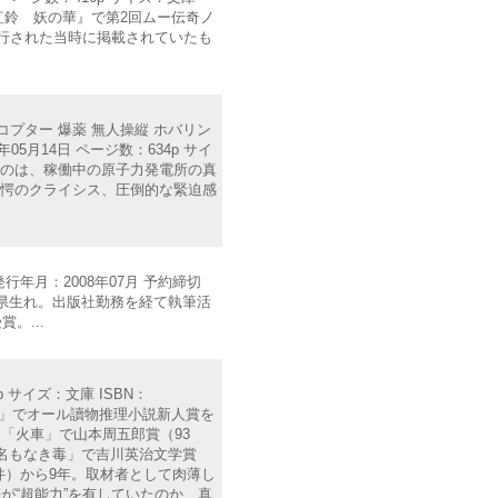
ェル紅鈴 妖の華』で第2回ムー伝奇ノ
刊行された当時に掲載されていたも
コプター 爆薬 無人操縦 ホバリン
05月14日 ページ数：634p サイ
いるのは、稼働中の原子力発電所の真
驚愕のクライシス、圧倒的な緊迫感
発行年月：2008年07月 予約締切
年、岡山県生れ。出版社勤務を経て執筆活
。...
 サイズ：文庫 ISBN：
犯罪」でオール讀物推理小説新人賞を
「火車」で山本周五郎賞（93
「名もなき毒」で吉川英治文学賞
件）から9年。取材者として肉薄し
が“超能力”を有していたのか、真