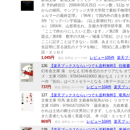
月 予約締切日：2006年05月25日 ページ数：512p サ
からの移民。ケンブリッジ大学大学院で素粒子物理学
ェルマーの最終定理』（’96年）で国内外の賞を多
3作『ビッグバン宇宙論』（以上新潮社刊）がいず
ル） 1956年、山形県生れ。京都大学理学部卒業
「ここで終わりにしたいと思います」／第2章 謎を
題点／第8章 数学の大統一／補遺 17世紀、ひと
ここに記すことはできない」以後、あまりにも有名
全証明に至る波乱のドラマを軸に、3世紀に及ぶ数学者
説・エッセイ
1,045円
レビュー105件
楽天ブ
税込 送料込 カードOK
126.
【楽天ブックスならいつでも送料無料】 往復書簡 
幻冬舎文庫 湊 かなえ 幻冬舎北のカナリアたち オウフク
ズ：文庫 ISBN：9784344419063 湊かな
ー作『告白』はベストセラーとなる（本データはこの
737円
レビュー104件
楽天ブッ
税込 送料込 カードOK
127.
【楽天ブックスならいつでも送料無料】 竜馬がゆく
文春文庫 司馬 遼太郎 文藝春秋龍馬がゆく リヨウマガユ
文庫 ISBN：9784167105679 「薩長連
かれは土佐の郷士の次男坊にすぎず、しかも浪人の
きた若者たちを描く長篇小説。 本 小説・エッセイ 
869円
レビュー104件
楽天ブッ
税込 送料込 カードOK
128.
【楽天ブックスならいつでも送料無料】 鬼滅の刃 しあ