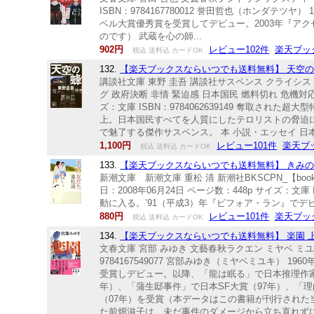
ISBN：9784167780012 誉田哲也（ホンダ
ベル大賞優秀賞を受賞してデビュー。2003年『ア
のです） 武蔵を心の師...
902円
レビュー102件
楽天ブッ
税込 送料込 カードOK
132.
【楽天ブックスならいつでも送料無料】 天空の蜂 
講談社文庫 東野 圭吾 講談社サスペンス クライシス
グ 政府決断 非情 緊迫感 日本国民 燃料切れ 危機対応 
ズ：文庫 ISBN：9784062639149 奪取
上。日本国民すべてを人質にしたテロリストの脅迫
で魅了する傑作サスペンス。 本 小説・エッセイ 日
1,100円
レビュー101件
楽天ブ
税込 送料込 カードOK
133.
【楽天ブックスならいつでも送料無料】 きみの友だ
新潮文庫 新潮文庫 重松 清 新潮社BKSCPN_【boo
日：2008年06月24日 ページ数：448p サイズ：文
動に入る。’91（平成3）年『ビフォア・ラン』でデ
880円
レビュー101件
楽天ブッ
税込 送料込 カードOK
134.
【楽天ブックスならいつでも送料無料】 楽園 上 （
文春文庫 宮部 みゆき 文藝春秋ラクエン ミヤベ ミユキ 
9784167549077 宮部みゆき（ミヤベミユキ
受賞しデビュー。以降、「龍は眠る」で日本推理作家
年）、「蒲生邸事件」で日本SF大賞（97年）、「
（07年）を受賞（本データはこの書籍が刊行された
た前畑滋子は、未だ事件のダメージから立ち直れずに