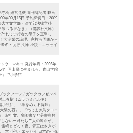
長赤松 経営危機 週刊誌記者 映画
年09月15日 予約締切日：2009
慶應義塾大学文学部・法学部法律学科
、『果つる底なき』（講談社文庫）
が外れて歩行者の母子を直撃し
塞ぐ大企業の論理。家族も周囲から
者名・あ行 文庫 小説・エッセイ
サトウ マキコ 発行年月：2005年
） 1954年岡山県に生まれる。青山学院
で小学館...
チヨンブックツーシチガツクガツゼンペ
616 村上春樹（ムラカミハルキ）
長編小説に、『羊をめぐる冒険』
、太陽の西』、『ねじまき鳥クロニ
集、紀行文、翻訳書など著書多数
在しないー君たち二人の運命が、
…雷鳴とどろく夜、青豆はさきが
 本 小説・エッセイ 日本の小説