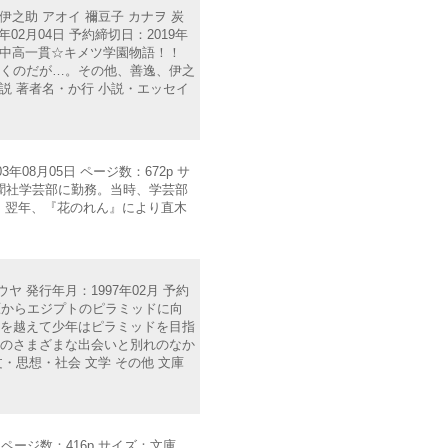
 伊之助 アオイ 禰豆子 カナヲ 炭
02月04日 予約締切日：2019年
ナヲ／中高一貫☆キメツ学園物語！！
いくのだが…。その他、善逸、伊之
説 著者名・か行 小説・エッセイ
08月05日 ページ数：672p サ
日新聞社学芸部に勤務。当時、学芸部
。翌年、『花のれん』により直木
 発行年月：1997年02月 予約
アの平原からエジプトのピラミッドに向
漠を越えて少年はピラミッドを目指
旅のさまざまな出会いと別れのなか
・思想・社会 文学 その他 文庫
 ページ数：416p サイズ：文庫