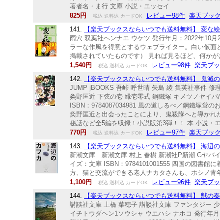
著者名・ま行 文庫 小説・エッセイ
825円
レビュー98件
楽天ブッ
税込 送料込 カードOK
141.
【楽天ブックスならいつでも送料無料】 変な絵 [
雨穴 双葉社ヘンナエ ウケツ 発行年月：2022年10月20
ラーな作風を得意とするウェブライター。白い仮面
掲載されていたものです） 見れば見るほど、何かが
1,540円
レビュー98件
楽天ブ
税込 送料込 カードOK
142.
【楽天ブックスならいつでも送料無料】 鬼滅の刃 風の
JUMP jBOOKS 吾峠 呼世晴 矢島 綾 集英社事件
粂野匡近 下弦の壱 縁壱零式 鋼鐵塚 キメツノヤイバ/カ
ISBN：9784087034981 風の道しるべ／
粂野匡近と出会ったことにより、鬼殺隊へと導かれ
秘話など全5編を収録！小説版第3弾！！ 本 小説・
770円
レビュー97件
楽天ブッ
税込 送料込 カードOK
143.
【楽天ブックスならいつでも送料無料】 海辺のカ
新潮文庫 新潮文庫 村上 春樹 新潮社P新潮 Gヤバイ 
イズ：文庫 ISBN：9784101001555 四国
方、猫と交流ができる老人ナカタさんも、ホシノ青年
1,100円
レビュー96件
楽天ブ
税込 送料込 カードOK
144.
【楽天ブックスならいつでも送料無料】 獣の奏者 
講談社文庫 上橋 菜穂子 講談社文庫 ファンタジー 少女
イチトウダヘン1ソウシャ ウエハシ ナホコ 発行年月：200