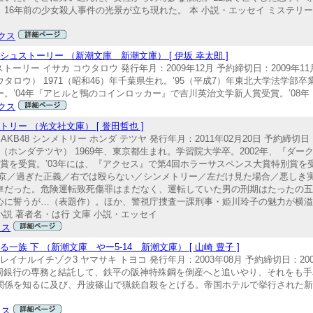
16年前の少女殺人事件の光景が立ち現れた。 本 小説・エッセイ ミステリー
クス
ュストーリー （新潮文庫 新潮文庫） [ 伊坂 幸太郎 ]
リー イサカ コウタロウ 発行年月：2009年12月 予約締切日：2009年11月
イサカコウタロウ） 1971（昭和46）年千葉県生れ。’95（平成7）年東北大学法学部
’04年『アヒルと鴨のコインロッカー』で吉川英治文学新人賞受賞。’08年『
クス
ー （光文社文庫） [ 誉田哲也 ]
48 AKB48 シンメトリー ホンダ テツヤ 発行年月：2011年02月20日 予約締切日
40 誉田哲也（ホンダテツヤ） 1969年、東京都生まれ。学習院大学卒。2002年、
賞を受賞。’03年には、『アクセス』で第4回ホラーサスペンス大賞特別賞を
東京／過ぎた正義／右では殴らない／シンメトリー／左だけ見た場合／悪しき実
車だった。危険運転致死傷罪はまだなく、運転していた男の刑期はたったの
心に誓うが…（表題作）。ほか、警視庁捜査一課刑事・姫川玲子の魅力が横溢
小説 著者名・は行 文庫 小説・エッセイ
クス
 下 （新潮文庫 やー5-14 新潮文庫） [ 山崎 豊子 ]
イナルイチゾク3 ヤマサキ トヨコ 発行年月：2003年08月 予約締切日：2003年
俵大介は、大同銀行の専務と結託して、鉄平の阪神特殊鋼を倒産へと追いやり、それを
関係を知るに及び、丹波篠山で猟銃自殺をとげる。帝国ホテルで挙行された
クス