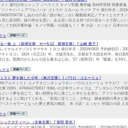
画 イラスト 週刊少年ジャンプ ノベライズ キメツ学園 番外編 吾峠呼世晴 我妻善逸
ツノヤイバ シアワセノハナ ゴトウゲ コヨハル ヤジマ アヤ 発行年月：2019年
N：9784087034738 しあわせの花／誰が為に／占い騒動顛末記／アオイとカ
を見た炭治郎。妹の倖せを思い、ある言い伝えを持つ幻の花を一人で探しに
して大好評番外編『キメツ学園』小説版も！！ 本 小説・エッセイ 日本の小
クス
 上 （新潮文庫 やー5-12 新潮文庫） [ 山崎 豊子 ]
イナルイチゾク1 ヤマサキ トヨコ 発行年月：2003年08月 予約締切日：2003年
豊子（ヤマサキトヨコ） 1924（大正13）年、大阪市生れ。京都女子大国文科卒。毎
ける。勤務のかたわら小説を書きはじめ、’57（昭和32）年『暖簾』を刊行
ックス
スト 夢を旅した少年 （角川文庫） [ パウロ・コエーリョ ]
AWAアルケミスト ユメヲタビシタショウネン パウロコエーリョ ヤマカワ コウヤ
ズ：文庫 ISBN：9784042750017 羊飼いの少年サンチャゴは、アンダルシ
るという夢を信じて。長い時間を共に過ごした羊たちを売り、アフリカの砂
現するように助けてくれる」「前兆に従うこと」少年は、錬金術師の導きと
ストセラーとなった夢と勇気の物語。 本 小説・エッセイ 外国の小説 人文
クス
クスティーン （文春文庫） [ 誉田 哲也 ]
ホンダ テツヤ 発行年月：2010年02月10日 予約締切日：2010年02月09日