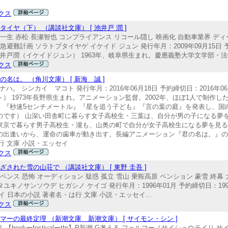
クス
ヤ（下） （講談社文庫） [ 池井戸 潤 ]
橋一生 赤松 長瀬智也 コンプライアンス リコール隠し 映画化 自動車業界 ディ
避難計画 ソラトブタイヤゲ イケイド ジュン 発行年月：2009年09月15日 予
4537 池井戸潤（イケイドジュン） 1963年、岐阜県生まれ。慶應義塾大学文学部・法
クス
は。 （角川文庫） [ 新海 誠 ]
ハ。 シンカイ マコト 発行年月：2016年06月18日 予約締切日：2016年06
カイマコト） 1973年長野県生まれ。アニメーション監督。2002年、ほぼ1人で制
』『秒速5センチメートル』『星を追う子ども』『言の葉の庭』を発表し、国
のです） 山深い田舎町に暮らす女子高校生・三葉は、自分が男の子になる夢
東京で暮らす男子高校生・瀧も、山奥の町で自分が女子高校生になる夢を見
の出逢いから、運命の歯車が動き出す。長編アニメーション『君の名は。』
行 文庫 小説・エッセイ
クス
れた雪の山荘で （講談社文庫） [ 東野 圭吾 ]
ペンス 恐怖 オーディション 疑惑 孤立 雪山 乗鞍高原 ペンション 豪雪 終幕
ユキノサンソウデ ヒガシノ ケイゴ 発行年月：1996年01月 予約締切日：1996年
エッセイ 日本の小説 著者名・は行 文庫 小説・エッセイ...
クス
ーの最終定理 （新潮文庫 新潮文庫） [ サイモン・シン ]
bookーfestivalーthr】P新潮 G考える フェルマーノサイシュウテイリ サイ