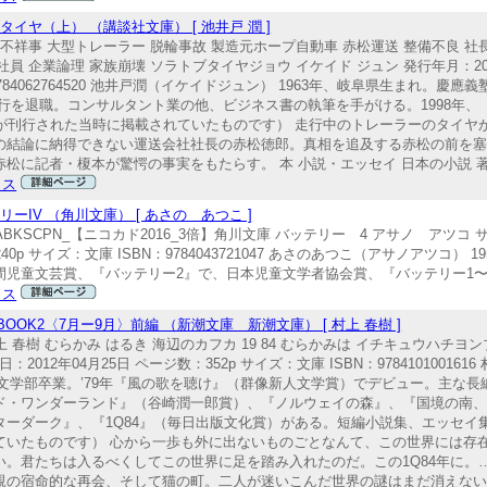
ヤ（上） （講談社文庫） [ 池井戸 潤 ]
業不祥事 大型トレーラー 脱輪事故 製造元ホープ自動車 赤松運送 整備不良 社
員 企業論理 家族崩壊 ソラトブタイヤジョウ イケイド ジュン 発行年月：2009
N：9784062764520 池井戸潤（イケイドジュン） 1963年、岐阜県生まれ。
、同行を退職。コンサルタント業の他、ビジネス書の執筆を手がける。1998年
が刊行された当時に掲載されていたものです） 走行中のトレーラーのタイヤ
の結論に納得できない運送会社社長の赤松徳郎。真相を追及する赤松の前を
松に記者・榎本が驚愕の事実をもたらす。 本 小説・エッセイ 日本の小説 著
クス
IV （角川文庫） [ あさの あつこ ]
BKSCPN_【ニコカド2016_3倍】角川文庫 バッテリー 4 アサノ アツコ 
240p サイズ：文庫 ISBN：9784043721047 あさのあつこ（アサノアツコ
児童文芸賞、『バッテリー2』で、日本児童文学者協会賞、『バッテリー1〜6』
クス
OOK2〈7月ー9月〉前編 （新潮文庫 新潮文庫） [ 村上 春樹 ]
 村上 春樹 むらかみ はるき 海辺のカフカ 19 84 むらかみは イチキュウハ
：2012年04月25日 ページ数：352p サイズ：文庫 ISBN：9784101001
第一文学部卒業。’79年『風の歌を聴け』（群像新人文学賞）でデビュー。主な
ド・ワンダーランド』（谷崎潤一郎賞）、『ノルウェイの森』、『国境の南
ーダーク』、『1Q84』（毎日出版文化賞）がある。短編小説集、エッセイ
ていたものです） 心から一歩も外に出ないものごとなんて、この世界には存
。君たちは入るべくしてこの世界に足を踏み入れたのだ。この1Q84年に。
の宿命的な再会、そして猫の町。二人が迷いこんだ世界の謎はまだ消えない。