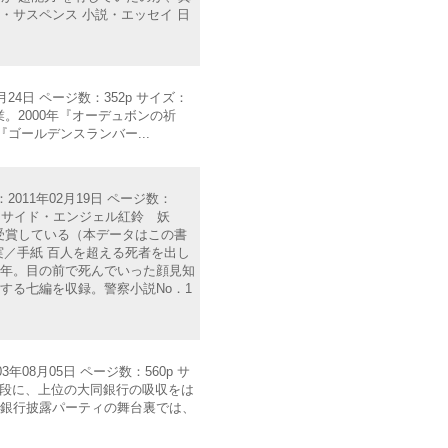
・サスペンス 小説・エッセイ 日
24日 ページ数：352p サイズ：
卒業。2000年『オーデュボンの祈
ゴールデンスランバー...
：2011年02月19日 ページ数：
『ダークサイド・エンジェル紅鈴 妖
受賞している（本データはこの書
／手紙 百人を超える死者を出し
五年。目の前で死んでいった顔見知
する七編を収録。警察小説No．1
08月05日 ページ数：560p サ
も手段に、上位の大同銀行の吸収をは
新銀行披露パーティの舞台裏では、