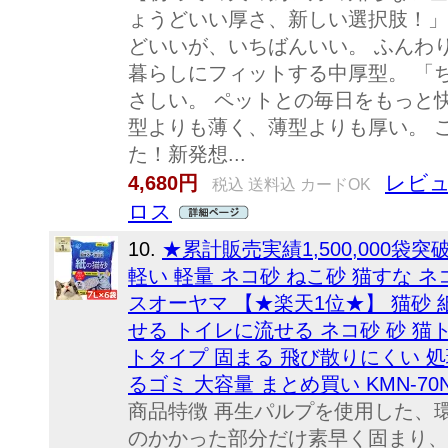
ょうどいい厚さ、新しい選択肢！」
どいいが、いちばんいい。 ふんわ
暮らしにフィットする中厚型。 「
さしい。 ペットとの毎日をもっと
型よりも薄く、薄型よりも厚い。 
た！新発想...
レビュ
4,680円
税込 送料込 カードOK
ロス
10.
★累計販売実績1,500,000袋突
軽い 軽量 ネコ砂 ねこ砂 猫すな 
スオーヤマ 【★楽天1位★】 猫砂 
せる トイレに流せる ネコ砂 砂 猫ト
トタイプ 固まる 飛び散りにくい 処
るゴミ 大容量 まとめ買い KMN-7
商品特徴 再生パルプを使用した、
のかかった部分だけ素早く固まり、