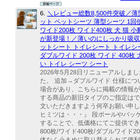
6.
＼レビュー総数8,500件突破／薄
ット ペットシーツ 薄型シーツ 1回
ワイド200枚 ワイド400枚 犬 猫
が新登場！／薄いのにしっかり吸収 
ットシート トイレシート トイレシー
ダブルワイド 200枚 ワイド 400枚
い トイレ シーツ シート
2026年5月28日リニューアルしま
た。 追加→ダブルワイド 仕様につ
場合があり、こちらに掲載の情報が
する商品の新旧タイプのご指定はで
文いただきますよう何卒お願い申し
ヒミツは・・・』 段ボールやパッ
することで、低価格にてご提供でき
800枚/ワイド400枚/ダブルワイ
体なく小まめに取り替えられて便利