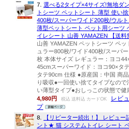
7.
選べる2タイプ×4サイズ!無地ダ
トシーツ ペットシート 薄型 使い捨
400枚/スーパーワイド200枚/ウル
薄型ペットシート ペット用シーツ 
イレシート 山善 YAMAZEN 【送
山善 YAMAZEN ペットシーツ ペ
ュラー800枚/ワイド400枚/スーパ
枚 本体サイズ レギュラー：ヨコ44
45cmスーパーワイド：ヨコ90×タテ
タテ90cm 仕様 ●原産国：中国 
り吸収●一回使い捨てタイプなので
い薄型タイプ●おしっこの状態で健康
レビュ
4,980円
税込 送料込 カードOK
プ
8.
【リピーター続出！】 レビュー
ント★ 猫 システムトイレ シート 