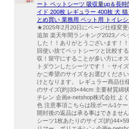
ート ペットシーツ 吸収量up＆長時
イド 200枚 レギュラー 400枚 犬 
とめ買い 業務用 ペット用 トイレ
★2025年2月20日にページ仕様変
追加 楽天年間ランキング2023／
した！！ありがとうございます！！ 
回使い捨てペットシーツと比較する
収！留守にすることが多い方にオス
トダウンしたシーツです！・サイズ
かご希望のサイズをお選びください
けとなります。 レギュラー商品仕様 
のサイズ(約)33×44cm 主要材
チレン 企画e-netshop株式会社 
色 注意事項こちらは段ボール1ケ
開封後の返品は承る事はできません。
シーツ1枚あたりのサイズ(約)44×
リマー、ポリエチレン 企画e-nets