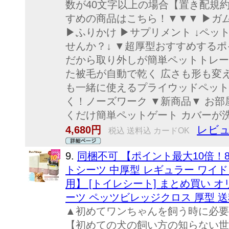
数が40文字以上の場合【置き配規
すめの商品はこちら！▼▼▼ ▶ガム
▶ふりかけ ▶サプリメント ↓ペッ
せんか？↓ ▼超厚型おすすめするポ
だから取り外しが簡単ペットトレー
た被毛が自動で乾く 広さも形も変
も一緒に使えるプライウッドペット
く！ノーズワーク ▼新商品▼ お部
くだけ簡単ペットゲート カバーが
レビュ
4,680円
税込 送料込 カードOK
9.
同梱不可 【ポイント最大10倍！8/4 2
トシーツ 中厚型 レギュラー ワイド
用】 [トイレシート] まとめ買い 
ーツ ペッツビレッジクロス 厚型 
▲初めてワンちゃんを飼う時に必要
【初めての犬の飼い方の知らない世