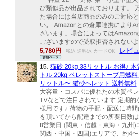
び類似品が出品されております。 
た場合には当店商品のみのご対応と
い。 Amazonとの倉庫連携により
ざいます。場合によってはAmazo
ございますので受取拒否されないよ
レビュ
5,780円
税込 送料込 カードOK
15.
猫砂 20kg 33リットル お得♪
トル 20kg ペレットストーブ用燃料
リットル〜 猫砂ペレット 送料無料
大容量・コスパに優れたの木質ペレ
TVなどで注目されています 定期
様用です♪ 荷物の手配・配送に
を頂いてから配達までの所要日数は 
8営業日 (関東・信越・東海・九州)
関西・中国・四国)エリアで、約4〜