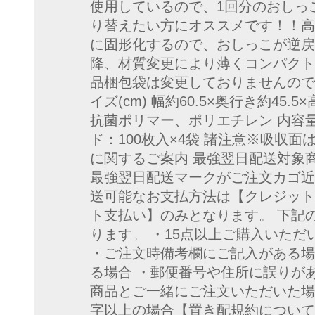
使用しているので、1回分のおしっ
り替えたい方にオススメです！！高
に固形化するので、おしっこが逆戻り
降、材質変更により薄くコンパクト
品梱包袋は変更しておりませんので
イズ(cm) 幅約60.5×奥行き約45.
抗菌ポリマー、ポリエチレン 内容量
ド：100枚入×4袋 諸注意※吸収
に関するご案内 最強翌日配送対象
最強翌日配送マークがご注文カゴ近
送可能なお支払方法は【クレジット
ト支払い】のみとなります。 下記
ります。 ・15点以上ご購入いただ
・ご注文時備考欄にご記入がある場
る場合 ・郵便番号や住所に誤りが
商品とご一緒にご注文いただいた場
字以上の場合【置き配規約につい