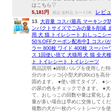
はこちら▽
レビュ
5,181円
税込 送料込 カードOK
13.
大容量 コスパ最高 マーキング防
ンパクトサイズでごみの量を削減 ま
用 犬 猫 トイレシート おしっこシ
50％OFFクーポン配布中】コスパが
ラー 800枚 ワイド 400枚 スーパ
ス 1回使い捨て 犬猫用 犬 猫 全犬
ト トイレシート トイレシーツ
商品説明 ●綿状パルプを使用した
分のオシッコ(小型犬約30cc)を
固めます。 ●使い捨てタイプ。 ●
の尿の色をチェックできます。 ●
て、おしっこの回数や量は変化しま
量が多い場合は早めに交換してくだ
複数の犬が一枚のペットシーツを使