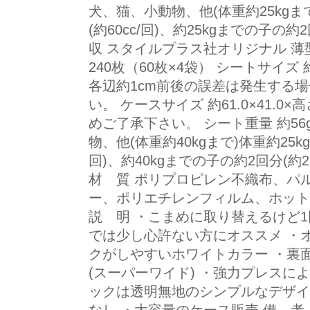
犬、猫、小動物、他(体重約25kgま
(約60cc/回)、約25kgまでの子の約
収 スタイルプラス社オリジナル 薄
240枚（60枚×4袋） シートサイズ 約
各辺約1cm前後の誤差は発生する
い。 ケースサイズ 約61.0×41.0
めご了承下さい。 シート重量 約56
物、他(体重約40kgまで)体重約25kg
回)、約40kgまでの子の約2回分(約
材 質 ポリプロピレン不織布、パ
ー、ポリエチレンフィルム、ホット
説 明 ・こまめに取り替えるけど
では少し心許ない方にオススメ ・
クがしやすいホワイトカラー ・裏
(スーパーワイド) ・強力プレスに
ックは透明無地のシンプルなデザイン