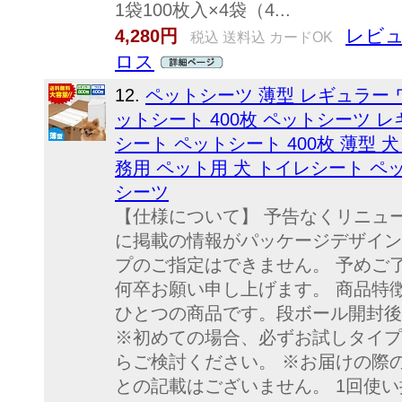
1袋100枚入×4袋（4...
レビュ
4,280円
税込 送料込 カードOK
ロス
12.
ペットシーツ 薄型 レギュラー ワ
ットシート 400枚 ペットシーツ レ
シート ペットシート 400枚 薄型 犬
務用 ペット用 犬 トイレシート ペ
シーツ
【仕様について】 予告なくリニュ
に掲載の情報がパッケージデザイン
プのご指定はできません。 予めご
何卒お願い申し上げます。 商品特
ひとつの商品です。段ボール開封後
※初めての場合、必ずお試しタイプ
らご検討ください。 ※お届けの際
との記載はございません。 1回使