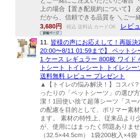
とご一緒にご注文いただいた場合 
上の場合【置き配規約について】 
だから、信頼できる品質を ＼ご一
レビュ
3,680円
税込 送料込 カードOK
11.
皆様の声にお応えして！再販決定
20:00〜8/11 01:59まで】 ペ
1 ケース レギュラー 800枚 ワイド 
トシート トイレシート トイレシーツ
送料無料 レビュー プレゼント
▲【トイレの悩み解決！】コスパ？
ったりの「ペットシーツ」の選び方
潔！1回使い捨て超薄シーツ「スー
の配慮を目的として、ポリマー素材
ます。 素材の特性上、従来品より
が、使用にはまったく問題ありません
（32.5×44.5cm） 1袋200枚入×4