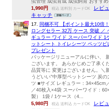
虫管理 成虫育成 成虫飼育 おすすめ 
レビュ
1,990円
税込 送料別 カードOK
キャッチ
17.
同梱不可 【ポイント最大10倍！8/4 
ロングセラー 32万 ケース 突破 ／
ギュラー ワイド スーパーワイド 1
ットシート トイレシーツ ペッツビ
プレゼント
パッケージリニューアルに伴い、 
ございます。 あらかじめご了承く
品質等に 変更はございません。＼
うどいい”中厚型ペットシーツ 炭
ツ ■サイズ レギュラー：34×45cm／
／40枚入×4袋 スーパーワイド：60×
製） 1袋 / 1ケース（4...
レビュ
5,980円
税込 送料込 カードOK