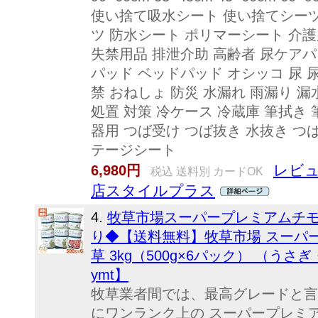
使い捨て吸水シート 使い捨てシーツ
ツ 防水シート ポリマーシート 介
失禁用品 排泄介助 高齢者 尿ケア
パッド ベッドパッド オシッコ 尿 
禁 おねしょ 防災 水漏れ 雨漏り 漏
処置 対策 冷ケース 冷蔵庫 筆拭き
器用 つば受け つば抜き 水抜き つ
テージシート
レビュ
6,980円
税込 送料別 カードOK
店スタイルプラス
4.
牧草市場スーパープレミアムチモ
り◆【送料無料】牧草市場 スーパー
草 3kg（500g×6パック） （うさ
ymt】
牧草業者間では、最高グレードと言
にワンランク上の スーパープレミア