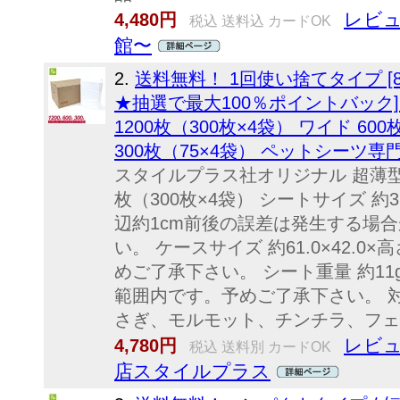
レビュ
4,480円
税込 送料込 カードOK
館〜
2.
送料無料！ 1回使い捨てタイプ [8/12
★抽選で最大100％ポイントバック]
1200枚（300枚×4袋） ワイド 60
300枚（75×4袋） ペットシーツ
スタイルプラス社オリジナル 超薄型ペ
枚（300枚×4袋） シートサイズ 約3
辺約1cm前後の誤差は発生する場
い。 ケースサイズ 約61.0×42.0
めご了承下さい。 シート重量 約11
範囲内です。予めご了承下さい。 
さぎ、モルモット、チンチラ、フェ.
レビュ
4,780円
税込 送料別 カードOK
店スタイルプラス