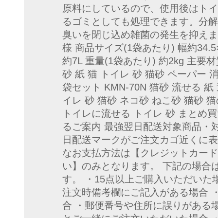
原料にしているので、使用後はトイ
るゴミとしても処理できます。分解
臭いを閉じ込め雑菌の発生を抑えま
様 商品サイズ(1袋あたり) 幅約34.5
約7L 重量(1袋あたり) 約2kg 主
砂 紙 猫 トイレ 砂 猫砂 ペーパー 
袋セット KMN-70N 猫砂 流せる 
イレ 砂 猫砂 ネコ砂 ねこ砂 猫砂 
トイレに流せる トイレ 砂 まとめ
るご案内 最強翌日配送対象商品・
日配送マークがご注文カゴ近くに表
なお支払方法は【クレジットカード
い】のみとなります。 下記の場合
す。 ・15点以上ご購入いただいた
注文時備考欄にご記入がある場合 
合 ・郵便番号や住所に誤りがある