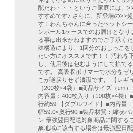
配だわ・・・というご家庭には、>
すすめです♪ さらに、新登場の>>
す！わんちゃんに合ったペットシーツ
ンボール1ケースでのお届けとなり
る事は出来かねますのでご了承くだ
殊構造により、1回分のおしっこを
たい方にオススメです！！ 汚れを
し、使用後は包むようにして捨てる
です。 高吸収ポリマーで水分をゼ
こが逆戻りせず清潔です。 【レギュ
（200枚×4袋）■商品サイズ（cm）
内容量：400枚入り（100枚×4袋）
行約59 【ダブルワイド】■内容量：
幅59.0×奥行90 ■製品材質：綿
ン 最強翌日配送対象商品に関する
象地域に該当する場合は最強翌日配