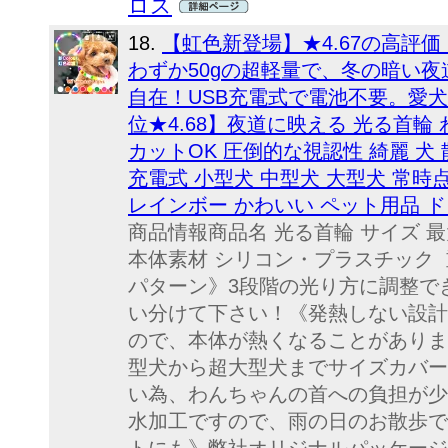
ロス
18.
【虹色新登場】★4.67の高評
わずか50gの超軽量で、冬の暗い
自在！USB充電式で電池不要。愛犬
位★4.68】夜道に映える 光る首輪 
カットOK 圧倒的な視認性 綺麗 犬 散
充電式 小型犬 中型犬 大型犬 常時
レインボー かわいい ペット用品 ド
商品情報商品名 光る首輪 サイズ 最
本体素材 シリコン・プラスチック 重
パターン》3段階の光り方に調整で
い分けて下さい！《発熱しない設計
ので、本体が熱くなることがありま
型犬から超大型犬までサイズカバー
い為、わんちゃんの首への負担が少
水加工ですので、雨の日のお散歩で