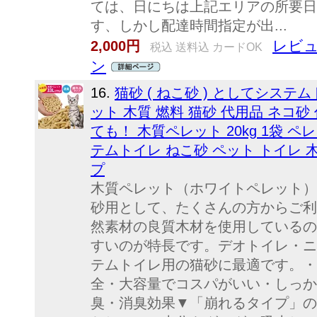
ては、日にちは上記エリアの所要日
す、しかし配達時間指定が出...
レビュ
2,000円
税込 送料込 カードOK
ン
16.
猫砂 ( ねこ砂 ) としてシステム
ット 木質 燃料 猫砂 代用品 ネコ砂 
ても！ 木質ペレット 20kg 1袋 ペ
テムトイレ ねこ砂 ペット トイレ 
プ
木質ペレット（ホワイトペレット）
砂用として、たくさんの方からご利
然素材の良質木材を使用しているの
すいのが特長です。デオトイレ・ニ
テムトイレ用の猫砂に最適です。・
全・大容量でコスパがいい・しっか
臭・消臭効果▼「崩れるタイプ」の