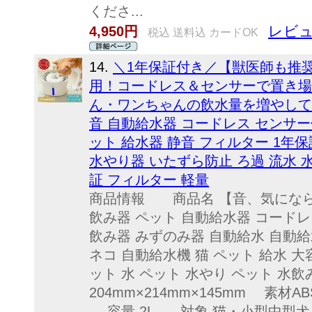
くださ...
レビュ
4,950円
税込 送料込 カードOK
14.
＼1年保証付き／【獣医師も推
用！コードレス＆センサーで置き場
ん・ワンちゃんの飲水量を増やして
音 自動給水器 コードレス センサー
ット 給水器 静音 フィルター 1年
水やり器 いたずら防止 ろ過 流水 
証 フィルター 軽量
商品情報 商品名 【音、気にならない
飲み器 ペット 自動給水器 コードレス
飲み器 みずのみ器 自動給水 自動給
ネコ 自動給水機 猫 ペット 給水 大
ット 水 ペット 水やり ペット 水
204mm×214mm×145mm 素材
容量 2L 対象 猫・小型中型