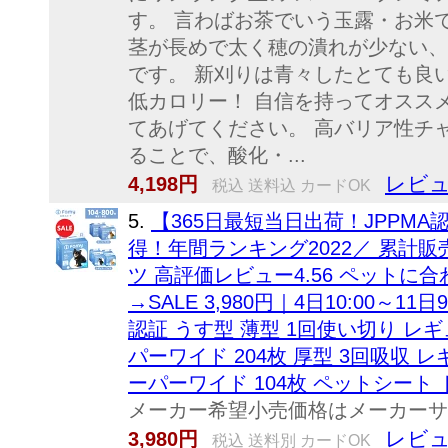
す。 言わばお茶でいう玉露・お米
茎が長めで太く穂の潰れが少ない、
です。 新刈りは青々したとても良
低カロリー！ 自信を持ってオスス
てあげてください。 高バリア性チ
ることで、酸化・...
レビュ
4,198円
税込 送料込 カードOK
5.
【365日最短当日出荷！JPPM
得！年間ランキング2022／ 累計
ツ 高評価レビュー4.56 ペットに合
→SALE 3,980円｜4日10:00～11
認証 うす型 薄型 1回使い切り レギュラ
パーワイド 204枚 厚型 3回吸収 レギュ
ーパーワイド 104枚 ペットシート 
メーカー希望小売価格はメーカーサ
レビュ
3,980円
税込 送料別 カードOK