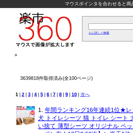
マウスポインタを合わせると商
らに詳しく検索
»
3639818件取得済み(全100ページ)
1
|
2
|
3
|
4
|
5
|
6
|
7
|
8
|
9
|
10
|
次へ
1.
年間ランキング16年連続1位★レ
犬 トイレシーツ 猫 トイレ シート
い捨て 薄型シーツ オリジナル ペッ