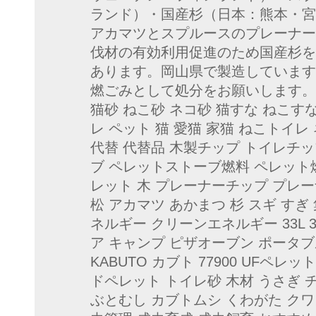
ランド）・国産杉（日本：熊本・宮
アカマツとスプルースのプレーナー
伐材の有効利用促進のため国産杉を
あります。岡山県で製造しています
燃ごみとして処分をお願いします。260
猫砂 ねこ砂 ネコ砂 猫すな ねこす
レ ペット 猫 愛猫 家猫 ねこトイレ
代替 代替品 木製チップ トイレチッ
ブ ペレットストーブ燃料 ペレット
レット 木 プレーナーチップ プレー
松 アカマツ あかまつ 杉 スギ す
ネルギー クリーンエネルギー 33L 3
ア キャンプ ピザオーブン ポータ
KABUTO カブト 77900 UFペレッ
ドペレット トイレ砂 木材 うさぎ 
ぶとむし カブトムシ くわがた クワガ