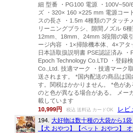
細 型番 ・PG100 電源 ・100V~50
ズ ・320× 160 ×225 mm 電源
スの長さ ・1.5m 4種類のアタ
リーニングブラシ、隙間ノズル 6種
12mm、18mm、24mm 3段階の吸引力
ージ内容 ・1×掃除機本体、4×ア
日本語取扱説明書 PSE認証済み ・P
Epoch Technology Co.LTD ・登録検
Co.,Ltd. 技適マーク ・技適マ
送されます。 *国内配送の商品は
す。関税はかかりません。 *色が
のと色が異なる場合がある。 メー
載しています
レビュ
10,999円
税込 送料込 カードOK
194.
大好物は数十種の大袋から1袋
【犬 おやつ】【ペット おやつ】 