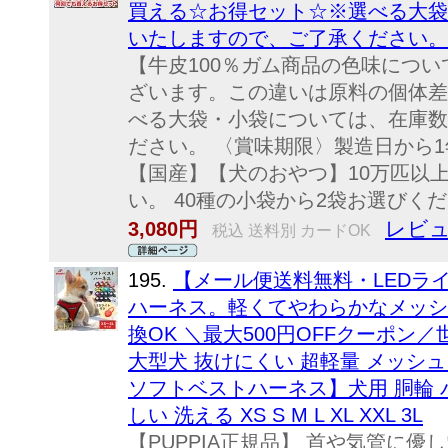
買える☆お得セット☆※選べる大袋
いたしますので、ご了承ください。
【牛皮100％ガム商品の色味につ
ざいます。この違いは原料の個体差
べる大袋・小袋については、在庫数
ださい。 〈賞味期限〉製造日から
【国産】【犬のおやつ】10万匹以上
い。 40種の小袋から2袋お選びくださ
レビュ
3,080円
税込 送料別 カードOK
195.
【メール便送料無料・LEDライ
ハーネス。軽くてやわらかなメッシ
換OK ＼最大500円OFFクーポン／
大型犬 抜けにくい 超軽量 メッシュ 
ソフトベストハーネス】犬用 胴輪 
しい 洗える XS S M L XL XXL 3L
【PUPPIA正規品】 首や気管に