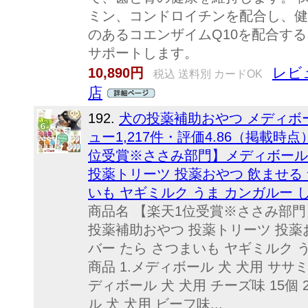
ミン、コンドロイチンを配合し、健
のあるコエンザイムQ10を配合す
サポートします。
レビュ
10,890円
税込 送料別 カードOK
店
192.
犬の投薬補助おやつ メディボ
ュー1,217件・評価4.86（掲載
位受賞※ささみ部門】メディボール 
投薬トリーツ 投薬おやつ 飲ませる 
いも ヤギミルク うま カンガルー しか 
商品名 【楽天1位受賞※ささみ部門
投薬補助おやつ 投薬トリーツ 投薬お
バー たら さつまいも ヤギミルク うま
商品 1.メディボール 犬 犬用 ササミ味 1
ディボール 犬 犬用 チーズ味 15個 20g
ル 犬 犬用 ビーフ味...