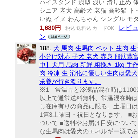
ハイスタンド 浅型 浅い 滑り止め 体
シニア 老犬 高齢犬 老猫 高齢猫 
いぬ イヌ わんちゃん シングル モ
レビュ
1,680円
税込 送料込 カードOK
ン
188.
犬 馬肉 生馬肉 ペット 生肉 
小分け対応 子犬 老犬 赤身 脂肪豊
中】犬用 馬肉 新鮮 粗挽き 1kg
肉 冷凍 生 消化に優しい生肉は
栄養が行き渡ります。
※1 常温品と冷凍品混在時は1100
以上で通常送料無料、常温混在時は2
し在庫有りの商品に限る。土曜日は
1第3土曜日・祝日となります。 ■
ついて ■送料やお届け目安について 
な生馬肉は愛犬のエネルギー源である