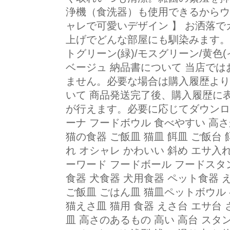
浄機（食洗器）も使用できるからウ
ャレで可愛いデザイン 】 お洒落
上げでどんな部屋にも馴染みます。 カ
トグリーン(緑)/モスグリーン/黄色(イ
ベージュ 納品書について 当店で
ません。必要な場合は購入履歴より
いて 商品発送完了後、購入履歴に
が行えます。必要に応じてダウンロード
ーナ フードボウル 食べやすい 高さが
猫の食器 ご飯皿 猫皿 餌皿 ご飯台
れ オシャレ かわいい 斜め エサ入
ーワード フードボール フードスタ
食器 犬食器 犬用食器 ペット食器 
ご飯皿 ごはん皿 猫皿ペットボウル
猫えさ皿 猫用 食器 えさ台 エサ台
皿 高さのあるもの 高い 高台 スタ