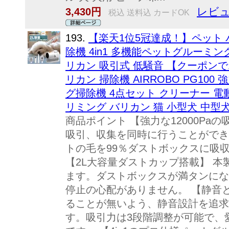
レビュ
3,430円
税込 送料込 カードOK
193.
【楽天1位5冠達成！】ペット 
除機 4in1 多機能ペットグルーミン
リカン 吸引式 低騒音 【クーポンで
リカン 掃除機 AIRROBO PG100
グ掃除機 4点セット クリーナー 電
リミング バリカン 猫 小型犬 中型
商品ポイント 【強力な12000P
吸引、収集を同時に行うことができま
トの毛を99％ダストボックスに吸
【2L大容量ダストカップ搭載】 本
ます。ダストボックスが満タンにな
停止の心配がありません。 【静音
ることが無いよう、静音設計を追求
す。吸引力は3段階調整が可能で、