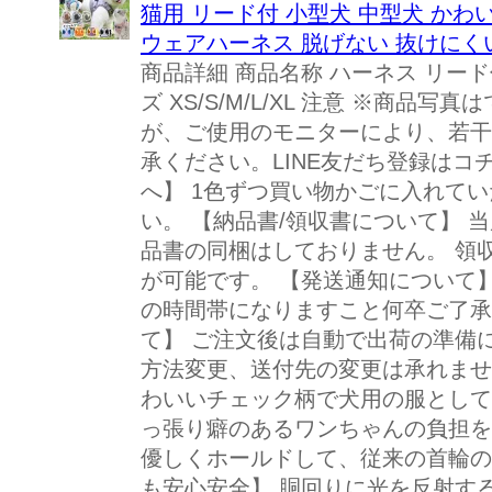
猫用 リード付 小型犬 中型犬 かわ
ウェアハーネス 脱げない 抜けにくい
商品詳細 商品名称 ハーネス リード
ズ XS/S/M/L/XL 注意 ※商
が、ご使用のモニターにより、若干
承ください。LINE友だち登録はコ
へ】 1色ずつ買い物かごに入れて
い。 【納品書/領収書について】
品書の同梱はしておりません。 領
が可能です。 【発送通知について
の時間帯になりますこと何卒ご了承
て】 ご注文後は自動で出荷の準備
方法変更、送付先の変更は承れませ
わいいチェック柄で犬用の服として
っ張り癖のあるワンちゃんの負担を
優しくホールドして、従来の首輪の
も安心安全】 胴回りに光を反射す