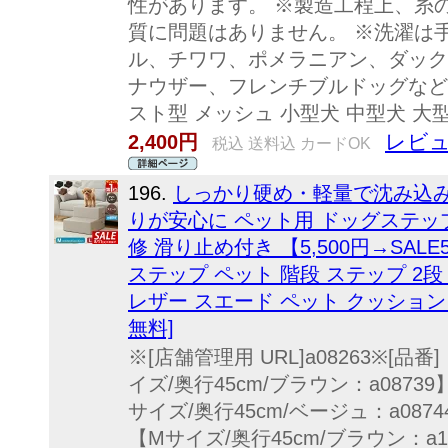
性があります。 ※製造工程上、糸
質に問題はありません。 ※洗濯は
ル、チワワ、ポメラニアン、ダック
ナウザー、フレンチブルドッグなど 
スト型 メッシュ 小型犬 中型犬 大型
レビュ
2,400円
税込 送料込 カードOK
196.
しっかり硬め・軽量で沈み込
りが安心に ペット用 ドッグステッ
修 滑り止め付き 【5,500円→SALE5
ステップ ペット 階段 ステップ 2段 硬
レザー スエード ペット クッション 
無料]
※[店舗管理用 URL]a08263※[品
イズ/奥行45cm/ブラウン：a0873
サイズ/奥行45cm/ベージュ：a0874
【Mサイズ/奥行45cm/ブラウン：a1