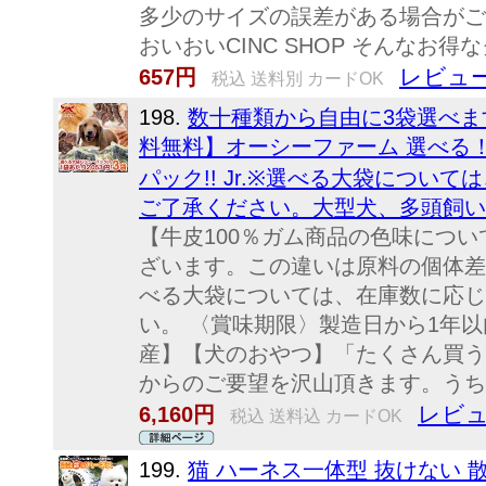
多少のサイズの誤差がある場合がご
おいおいCINC SHOP そんな
レビュー
657円
税込 送料別 カードOK
198.
数十種類から自由に3袋選べま
料無料】オーシーファーム 選べる！
パック!! Jr.※選べる大袋につ
ご了承ください。大型犬、多頭飼い
【牛皮100％ガム商品の色味につ
ざいます。この違いは原料の個体差
べる大袋については、在庫数に応じ
い。 〈賞味期限〉製造日から1年
産】【犬のおやつ】「たくさん買う
からのご要望を沢山頂きます。うち
レビュ
6,160円
税込 送料込 カードOK
199.
猫 ハーネス一体型 抜けない 