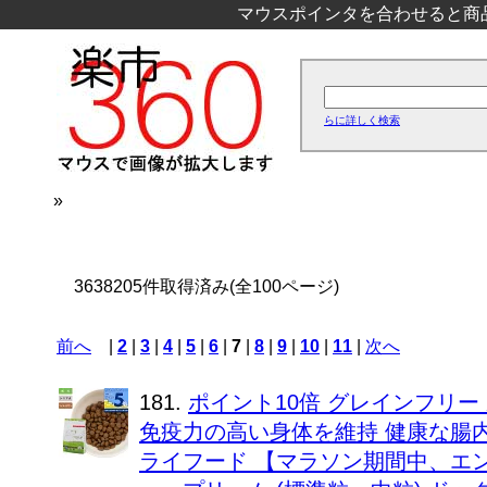
マウスポインタを合わせると商
らに詳しく検索
»
3638205件取得済み(全100ページ)
前へ
|
2
|
3
|
4
|
5
|
6
|
7
|
8
|
9
|
10
|
11
|
次へ
181.
ポイント10倍 グレインフリー
免疫力の高い身体を維持 健康な腸内
ライフード 【マラソン期間中、エ