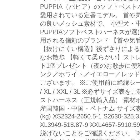
PUPPIA（パピア）のソフトベス
愛用されている定番モデル。 首や
の良いメッシュ素材で、 小型犬・
PUPPIAソフトベストハーネスが
用される信頼のブランド 【首や気
【抜けにくい構造】後ずさりによる
なお散歩 【軽くて柔らかい】ストレ
ト1個プレゼント（夜のお散歩に便
ンク／ホワイト／イエロー／レッド
ございます。 ※ご使用前に絶縁シートを外
/ XL / XXL / 3L ※必ずサイ
ストハーネス（正規輸入品） 素材ポ
産国韓国・中国・ベトナム サイズ表 サ
(kg) XS2324-2650.5-1 S2630-325.3
XL3949-518.87-9 XXL4657-591
脱げないことをご確認ください。 