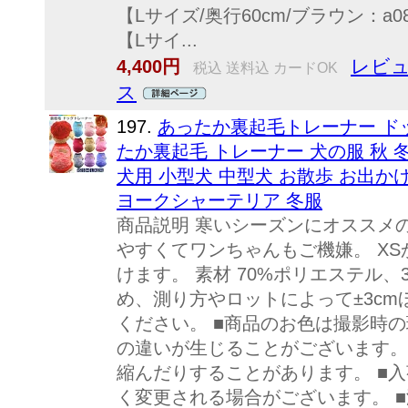
【Lサイズ/奥行60cm/ブラウン：a08
【Lサイ...
レビュ
4,400円
税込 送料込 カードOK
ス
197.
あったか裏起毛トレーナー ドッ
たか裏起毛 トレーナー 犬の服 秋 冬
犬用 小型犬 中型犬 お散歩 お出か
ヨークシャーテリア 冬服
商品説明 寒いシーズンにオススメ
やすくてワンちゃんもご機嫌。 XS
けます。 素材 70%ポリエステル、
め、測り方やロットによって±3c
ください。 ■商品のお色は撮影時
の違いが生じることがございます。
縮んだりすることがあります。 ■
く変更される場合がございます。 