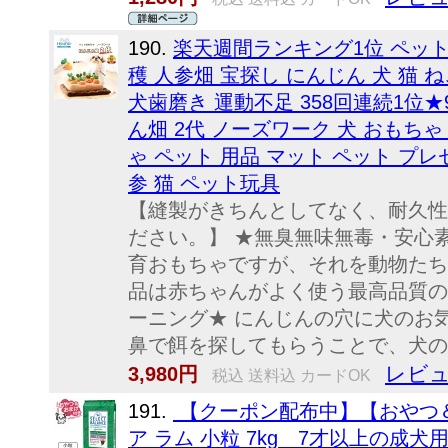
190.
楽天週間ランキング1位 ペット
穫 人参畑 宝探し にんじん 犬 猫 
犬歯磨き 運動不足 358回連続1位
ん畑 2代 ノーズワーク 犬 おもち
ゃ ペット 用品 マット ペット プ
参 猫 ペット玩具
【縫製がきちんとしてなく、耐久性
ださい。】 ★無臭無味無毒・安心
育おもちゃですが、それを動物たち
品は赤ちゃんがよく使う最高品質の
ーニング★ にんじんの穴に犬のお
鼻で餌を探してもらうことで、犬の運
レビュ
3,980円
税込 送料込 カードOK
191.
【クーポン配布中】【おやつ＆
ア ラム 小粒 7kg 7才以上の成犬用 