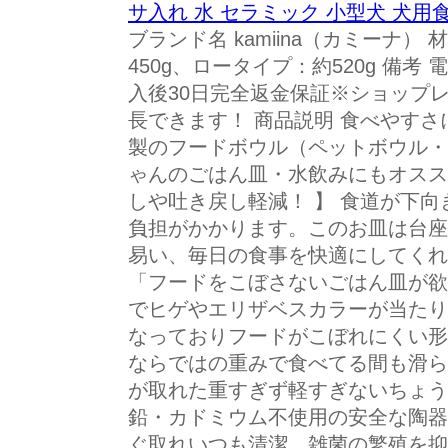
サ入れ 水 セラミック 小型犬 犬用
ブランド名 kamiina（カミーナ）
450g、ロータイプ：約520g 備
入後30日完全返金保証※ショップ
長できます！ 商品説明 食べやす
製のフードボウル（ペットボウル・
ゃんのごはん皿・水飲みにもオスス
しや吐き戻し軽減！ 】 食道が下
負担がかかります。このお皿は台座
易い、毎日の食事を快適にしてくれま
「フードをこぼさないごはん皿が欲
でヒゲやエリザベスカラーが当たり
なっておりフードがこぼれにくい形状
ならではの重みで食べてる間も滑ら
が取れた重すぎず軽すぎないちょう
鉛・カドミウム不使用の安全な陶器
ぐ取れいつも清潔。雑菌の繁殖を抑