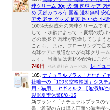
球クリーム 30g 犬 猫 肉球 ケア 
め 天然みつろう 国産 送料無料 安
ア犬 老犬 グッズ 足裏 足 いぬ 小
100%天然成分の肉球クリームです
して ・加齢によって ・夏場の焼
どの摩擦で 肉球が乾燥してしまう
ことも。 また、フローリングで足
肉球ケアに最適なのが肉球クリーム
ます。 当商品は素材や配合にこだっ
レビュー
748円
税込 送料込 カードOK
185.
ナチュラルプラス「とれたて
社唯一の「100％空輸輸送」シス
用・猫用。 ヤギミルク 【無添加/空
製※夏季休業8/8~15
新ブランド「ナチュラルプラスのヤ
書ご希望の方は購入画面の備考欄へ記入下