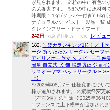
が見られます。 ※粒の中に有色の
の栄養素です。 ※粒の中に原材料
味期限 1.1kg (ジッパー付き): 6k
ナチュラルハーベスト 製品一覧 
グレインフリー・ドライフード
レビュー
242円
税込 送料別 カードOK
182.
＼楽天ランキング1位！／【セ
ージ 折りたたみ サークル セーフ
アイリスオーヤマ ＼レビュー千件
簡単 自立式 犬 猫 脱走防止 ジョ
リスオーヤマ ペットサークル P-SPF-66 P
上】
※2025年08月7日 仕様変更につい
棒が追加されます。 2.縦横径変更φ3.
（左右3個）の削除 ※2025年06
1.フェンスに上下横棒が追加されます。 