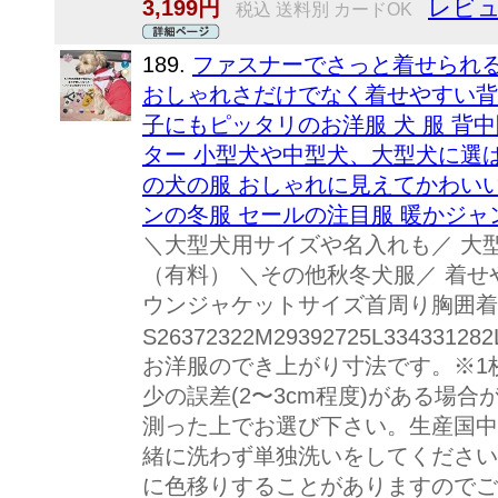
レビュ
3,199円
税込 送料別 カードOK
189.
ファスナーでさっと着せられ
おしゃれさだけでなく着せやすい背
子にもピッタリのお洋服 犬 服 背
ター 小型犬や中型犬、大型犬に選
の犬の服 おしゃれに見えてかわい
ンの冬服 セールの注目服 暖かジャ
＼大型犬用サイズや名入れも／ 大型
（有料） ＼その他秋冬犬服／ 着
ウンジャケットサイズ首周り胸囲着
S26372322M29392725L334331282
お洋服のでき上がり寸法です。※1
少の誤差(2〜3cm程度)がある場
測った上でお選び下さい。生産国中
緒に洗わず単独洗いをしてください
に色移りすることがありますのでご