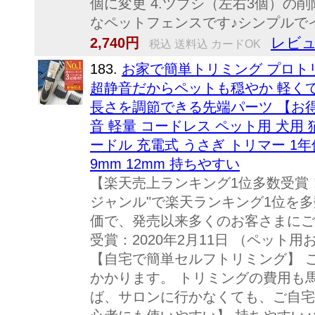
個に変更 4.ツブシ（左右3個）の
なペットフェンスです♪シンプルでイ
レビュ
2,740円
税込 送料込 カードOK
183.
お家で簡単トリミング プロトリ
超静音だからペットも穏やか 軽く
長さを調節できる先端パーツ 【お得な
音 軽量 コードレス ペット用 犬用
ードル 充電式 うさぎ トリマー 1年
9mm 12mm 持ちやすい
【楽天売上ランキング1位多数受賞
ジャンル"で楽天ランキング1位を多
価で、発売以来多くのお客さまにご
受賞：2020年2月11日 （ペット
【自宅で簡単セルフトリミング】 
かかります。 トリミングの費用も
ば、サロンに行かなくても、ご自宅