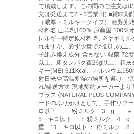
で頂戴します。この間のご注文は8/
文は発送まで2～3営業日) ■賞味期
（濃厚・ミルキータイプ） 種類別名称
材料名 山羊乳100％ 原産国 100％オ
レルギー特定原材料 乳 ※ヤギミ
れますが、必ず少量でお試しの上、
子組み換え成分 含まない 殺菌 72度
以上、粗タンパク質26g以上、粗灰分
ギー(ME) 511Kcal、カルシウム9
射日光や高温多湿の場所を避け、涼
れ/輸送方法 現地契約メーカーより
プラス (NATURAL PLUS COM
ードのふりかけとして、手作りフー
ロ以下 ： 粉ミルク 3 g ＋
5 キロ以下 ： 粉ミルク 4 g
重 11 キロ以下 ： 粉ミルク 