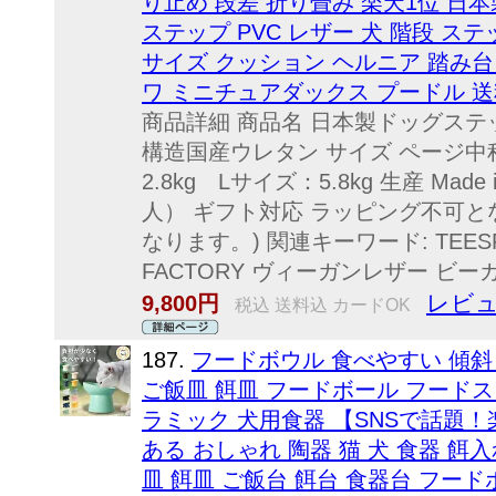
り止め 段差 折り畳み 楽天1位 日本
ステップ PVC レザー 犬 階段 ステ
サイズ クッション ヘルニア 踏み台
ワ ミニチュアダックス プードル 
商品詳細 商品名 日本製ドッグステップ
構造国産ウレタン サイズ ページ
2.8kg Lサイズ：5.8kg 生産 M
人） ギフト対応 ラッピング不可
なります。) 関連キーワード: TEES
FACTORY ヴィーガンレザー ビーガン
レビュ
9,800円
税込 送料込 カードOK
187.
フードボウル 食べやすい 傾斜
ご飯皿 餌皿 フードボール フードス
ラミック 犬用食器 【SNSで話題！
ある おしゃれ 陶器 猫 犬 食器 餌
皿 餌皿 ご飯台 餌台 食器台 フー