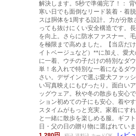
解決します。5秒で準備完了！： 
寒い日でも面倒なリード装着・着脱
スは胴体を1周する設計。力が分散
っても抜けにくい安全構造です。長く
を向上。さらに防水ファスナー、毛
を極限まで高めました。【当店だけ
イトベージュなど）**に加え、愛
に一着、ウチの子だけの特別なダウ
単！名入れで特別な一着になるダウ
さい。デザインで選ぶ愛犬ファッシ
い写真映えにもぴったり。面白いア
ッグウェア。秋や冬の散歩も安心で
ション初めての子にも安心、着やす
スタイムがもっと充実。家着にすれ
と一緒に散歩を楽しめる服。ギフト
日・父の日の贈り物に選ばれていま
レビュ
1,280円
税込 送料込 カードOK