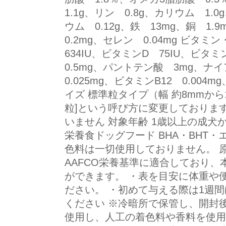
1.1g、リン 0.8g、カリウム 1.
ウム 0.12g、鉄 13mg、銅 1
0.2mg、セレン 0.04mg ビタ
634IU、ビタミンD 75IU、ビタ
0.5mg、パントテン酸 3mg、ナイ
0.025mg、ビタミンB12 0.004mg、
イズ 標準粒タイプ（幅 約8mmから1
粒]という呼び方に変更しておりま
いません 対象年齢 1歳以上の成犬か
栄養食ドッグフード BHA・BHT
色料は一切使用しておりません。 原
AAFCO栄養基準に適合しており
ができます。 ・表を目安に体重や
ださい。 ・初めて与える際は1週
ください ※冷暗所で保管し、開封
使用し、人工の着色料や香料を使用