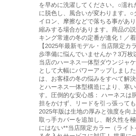
を早めに洗濯してください。○濡れ
に脱色し、風合いが変わります。○
イロン、摩擦などで落ちる事があり
縮みする場合があります。商品の説
キング常連の冬の定番が進化！／着
【2025年最新モデル・当店限定カ
歩準備に悩んでいませんか？3万枚以
当店のハーネス一体型ダウンジャケ
として大幅にパワーアップしました
は、お客様の冬の悩みをすべて解決
とハーネス一体型構造により、寒い
す。圧倒的な安心感： ハーネスは
担をかけず、リードを引っ張っても
2025年版は生地の厚みと強度を
取っ手カバーを追加し、耐久性を極
にはない**当店限定カラー（ライト