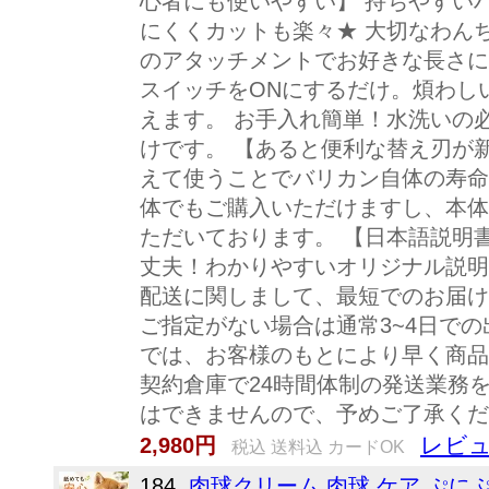
心者にも使いやすい】 持ちやすい
にくくカットも楽々★ 大切なわん
のアタッチメントでお好きな長さに
スイッチをONにするだけ。煩わし
えます。 お手入れ簡単！水洗いの
けです。 【あると便利な替え刃が
えて使うことでバリカン自体の寿命
体でもご購入いただけますし、本体
ただいております。 【日本語説明
丈夫！わかりやすいオリジナル説明
配送に関しまして、最短でのお届け
ご指定がない場合は通常3~4日で
では、お客様のもとにより早く商品
契約倉庫で24時間体制の発送業務
はできませんので、予めご了承くだ
レビュ
2,980円
税込 送料込 カードOK
184.
肉球クリーム 肉球 ケア ぷにぷ