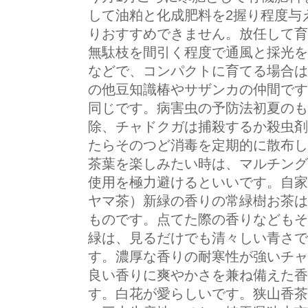
して油粕と化成肥料を2握り程度与
りおすすめできません。放任して育
無駄枝を間引く程度で通風と採光を
などで、コンパクトに育てる場合は
の他豆知識椿やサザンカの仲間です
同じです。病害虫の予防法初夏のも
除、チャドクガは捕殺するか殺虫剤
たらそのつど消毒を定期的に散布し
茶葉を楽しみたい時は、マルチング
使用を極力避けるといいです。自家
ヤマ茶）新緑の香りの常緑樹お茶は
ものです。点てた際の香りなどもそ
緑は、見るだけでも清々しい青さで
す。濃厚な香りの耐寒性が強いチャ
良い香りに爽やかさを兼ね備えた香
す。白花が愛らしいです。狭山香茶