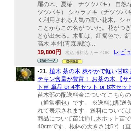
羅の木、夏椿、ナツツバキ） 自然
ツツバキ） シャラノキ（ナツツバ
く利用される人気の高い花木。シャ
ことからこの名がついた。花がつぎ
とが出来る。木肌は、紅褐色で、紅葉
高木 本州(青森県除)...
レビュ
19,800円
税込 送料込 カードOK
-21.
植木 茶の木 爽やかで軽い甘
テキン含量が豊富！ お茶の木 【サ
ト苗 単品 or 4本セット or 8本
苗木部の配送料金についてこちらの
（通常梱包）です。 ※送料は配送
れて表示されます。送料については
商品について苗は挿し木ポット苗で
40cmです。根鉢の大きさは5号（直