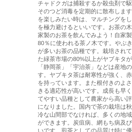
チャドクガは捕殺するか殺虫剤で駆
そのつど消毒を定期的に散布します
を楽しみたい時は、マルチングをし
を極力避けるといいです。お茶の木
家製のお茶を飲んでみよう！自家製
80％に使われる茶ノ木です。やぶ
が多いお茶の品種です。栽培されて
た緑茶市場の80%以上がヤブキタ
「静岡茶」「宇治茶」などは産地の
す。ヤブキタ茶は耐寒性が強く、赤
を持っています。また根付きのよさ
きる適応性が高いです。成長も早く
てやすい品種として農家から高い評
になりました。国内で茶の栽培は秋
冷な山間部でなければ、多くの地域
ができます。炭疽病、網もち病及び
いです。煎茶としての品質は特に優