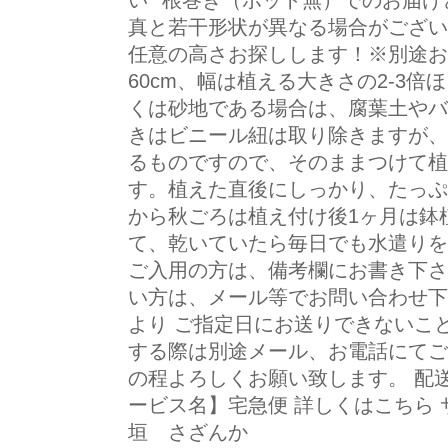
い *根巻き（ポット無）でのお届
真と若干形状が異なる場合がございま
任意の高さお探しします！※別途お見
60cm、幅は植える大きさの2-3
くは砂地である場合は、腐葉土やバ
きはビニール紐は取り除きますが、
るものですので、そのままつけて植
す。植えた直後にしっかり、たっぷ
から秋ごろは植え付け後1ヶ月は鉢
て、乾いていたら毎日でも水遣りを
ご入用の方は、備考欄にお書き下さ
い方は、メール等でお問い合わせ下
より ご指定日にお送りできないこ
する際は別途メール、お電話にてご
の程よろしくお願い致します。 配送
ービス名】宅急便 詳しくはこちら
垣 さざんか