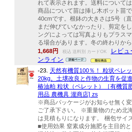
れて表示されます。送料については
商品について苗は挿し木ポット苗で
40cmです。根鉢の大きさは5号（直
まだ伸びていなかったり、剪定をし
ングによっては写真よりもプラスマ
る場合があります。冬の終わりから春
レビュ
1,668円
税込 送料別 カードOK
ンライン
-23.
天然有機質100％！ 粒状ペレ
20kg。土壌改良と作物の生育を促進。
椿油粕 粒状（ペレット）［有機質肥
用品 農機具 瀧商店] zs
※商品パッケージがお知らせ無く変
ご了承下さい。 ※重量物のため北
は見積もりになります。 梱包サイズ：約4
■使用効果 窒素成分施肥を主目的