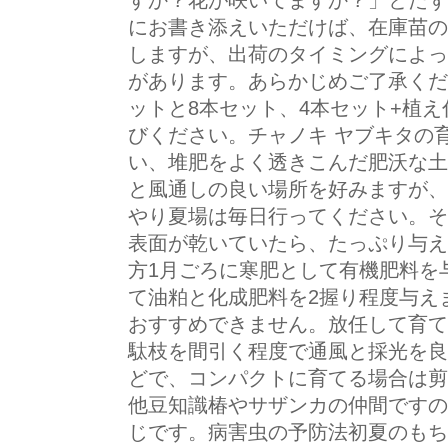
すか？花が咲いてますか？」とたず
にお書き添えいただけば、在庫苗の
しますが、出荷のタイミングによっ
があります。あらかじめご了承くだ
ットと8本セット、4本セット+植え
びください。チャノキ ヤブキタの
い、堆肥をよく透きこんだ肥沃な土
と風通しの良い場所を好みますが、
やり夏場は毎日行ってください。そ
表面が乾いていたら、たっぷり与え
方1月ごろに寒肥として有機肥料を
て油粕と化成肥料を2握り程度与え
おすすめできません。放任して育て
駄枝を間引く程度で通風と採光を良
どで、コンパクトに育てる場合は剪
他豆知識椿やサザンカの仲間ですの
じです。病害虫の予防法初夏のもち