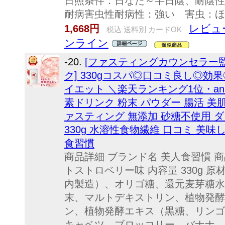
日照条件：日なた～半日陰、耐陰性
耐病害虫性耐病性：強い 害虫：ほ
レビュ
1,668円
税込 送料別 カードOK
ンライン
-20.
[ファスティングカウンセラー
ク] 330gコスパ◎口コミ良し◎効果
イエット ＼楽天ランキング1位・a
素ドリンク 粉末 パウダー 腸活 美肌
ァスティング 無添加 砂糖不使用 ダ
330g 水溶性食物繊維 口コミ 美味
食習慣
商品詳細 ブランド名 美人食習慣 
トストロベリー味 内容量 330g 
内製造）、オリゴ糖、還元麦芽糖水
末、マルトデキストリン、植物発酵
ン、植物発酵エキス（黒糖、リンゴ
キャベツ、ブロッコリー、バナナ、