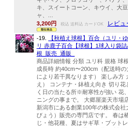
キ、スイートコーン、キウイ、大豆
ャ、...
レビュ
3,200円
税込 送料込 カードOK
-19.
【秋植え球根】百合（ユリ・ゆ
リ 赤鹿子百合【球根】1球入り袋詰め
根_販売_通販_
商品詳細情報 分類 ユリ科 規格 球根
成長時 約40cm〜200cm（配送
により若干異なります） 楽しみ方
え） コンテナ・鉢植え向き 切り花
く日の当たる所※耐寒性が強い 花
ニングの事まで。 大郷屋楽天市場
新潟市にある創業100年の株式会
びょう）販売の専門店です。 春は
じ・他花種、夏はサギ草・ブットレ