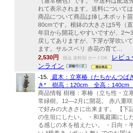
（通常梱包）です。 ※送料は配送
れて表示されます。送料については
商品について商品は挿し木ポット苗
80cmです。根鉢の大きさは5号（直
年目から開花しやすいですが、2〜
戻してありますが、下芽が芽吹いて
ます。サルスベリ 赤花の育て...
レビュ
2,530円
税込 送料別 カードOK
ンライン
-15.
庭木：立寒椿（たちかんつばき
き* 樹高：120cm 全高：140c
商品情報 樹種：寒椿（立ち性・立
常緑樹。12—2月に開花。 赤八重
で好みの大きさに出来ます。 【下
の生垣にしたい。 ・和風庭園にし
る感じの木を植えたい。 ・日向・