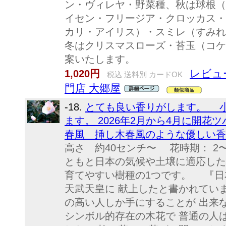
ン・ヴィレヤ・野菜種、秋は球根（
イセン・フリージア・クロッカス・
カリ・アイリス）・スミレ（すみれ
冬はクリスマスローズ・苔玉（コケ
案いたします。
レビュ
1,020円
税込 送料別 カードOK
門店 大郷屋
-18.
とても良い香りがします。 
ます。 2026年2月から4月に開
春風 挿し木春風のような優しい香
高さ 約40センチ〜 花時期： 2
ともと日本の気候や土壌に適応した
育てやすい樹種の1つです。 『日
天武天皇に 献上したと書かれてい
の高い人しか手にすることが 出来
シンボル的存在の木花で 普通の人