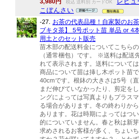
レビュ
3,980円
税込 送料別 カードOK
こぼんさい
-27.
お茶の代表品種！自家製のお茶
ブキタ茶】 5号ポット苗 単品 or 4本
用土とのセット販売
苗木部の配送料金についてこちらの
（通常梱包）です。 ※送料は配送
れて表示されます。送料については
商品について苗は挿し木ポット苗で
40cmです。根鉢の大きさは5号（直
まだ伸びていなかったり、剪定をし
ングによっては写真よりもプラスマ
る場合があります。冬の終わりから
あります。花は時期によってはつい
的についていません。春と秋は新芽
求めされるお客様が多く、ちょいち