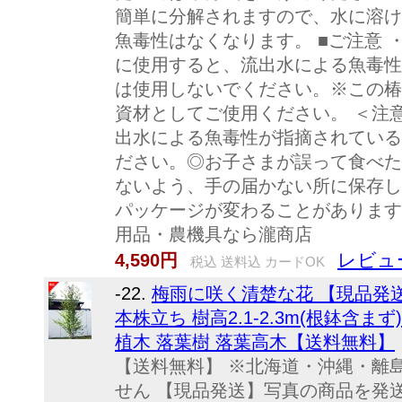
簡単に分解されますので、水に溶け
魚毒性はなくなります。 ■ご注意
に使用すると、流出水による魚毒性
は使用しないでください。※この椿
資材としてご使用ください。 ＜注
出水による魚毒性が指摘されている
ださい。◎お子さまが誤って食べた
ないよう、手の届かない所に保存し
パッケージが変わることがあります
用品・農機具なら瀧商店
レビュ
4,590円
税込 送料込 カードOK
-22.
梅雨に咲く清楚な花 【現品発送
本株立ち 樹高2.1-2.3m(根鉢含ま
植木 落葉樹 落葉高木【送料無料】
【送料無料】 ※北海道・沖縄・離
せん 【現品発送】写真の商品を発送