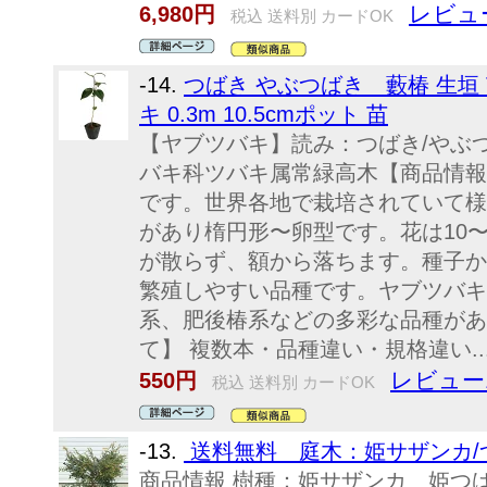
レビュ
6,980円
税込 送料別 カードOK
-14.
つばき やぶつばき 藪椿 生垣 
キ 0.3m 10.5cmポット 苗
【ヤブツバキ】読み：つばき/やぶつばき学名
バキ科ツバキ属常緑高木【商品情報
です。世界各地で栽培されていて様
があり楕円形〜卵型です。花は10
が散らず、額から落ちます。種子か
繁殖しやすい品種です。ヤブツバキ
系、肥後椿系などの多彩な品種があ
て】 複数本・品種違い・規格違い..
レビュー
550円
税込 送料別 カードOK
-13.
送料無料 庭木：姫サザンカ/
商品情報 樹種：姫サザンカ 姫つ