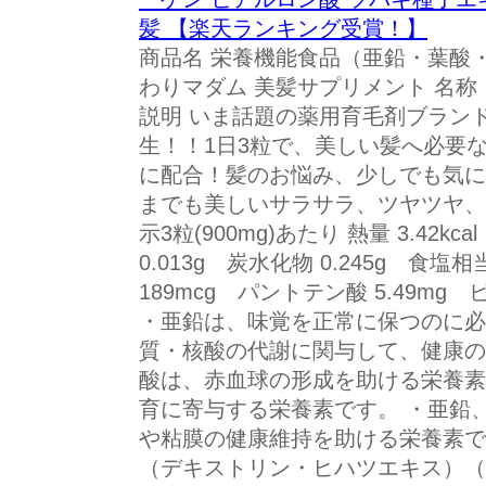
髪 【楽天ランキング受賞！】
商品名 栄養機能食品（亜鉛・葉酸
わりマダム 美髪サプリメント 名称
説明 いま話題の薬用育毛剤ブラン
生！！1日3粒で、美しい髪へ必要
に配合！髪のお悩み、少しでも気に
までも美しいサラサラ、ツヤツヤ、
示3粒(900mg)あたり 熱量 3.42kc
0.013g 炭水化物 0.245g 食塩相
189mcg パントテン酸 5.49mg 
・亜鉛は、味覚を正常に保つのに必
質・核酸の代謝に関与して、健康の
酸は、赤血球の形成を助ける栄養素
育に寄与する栄養素です。 ・亜鉛
や粘膜の健康維持を助ける栄養素で
（デキストリン・ヒハツエキス）（国