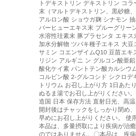
トデキストリン デキストリン コラ
末（マルトデキストリン、黒砂糖、
アルロン酸 ショウガ麹 シナモン 
バーヒューエキス末 ブルーグリー
水溶性珪素末 豚プラセンタ エキス
加水分解物 ツバキ種子エキス 大豆
サミン コエンザイムQ10 豆苗エ
リジン アルギニ ン グルコン酸亜鉛
酸化ケイ素 パントテン酸カルシウム 
コルビン酸 2-グルコシド シクロ
トリウム お召し上がり方 1日あた
ぬるま湯でお召し上がりください。 内容
造国 日本 保存方法 直射日光、高
開封後はチャックをしっかり閉め、
早めにお召し上がりください。 使
本品は、多量摂取により疾病が治癒
のではありません。〇本品は、疾病