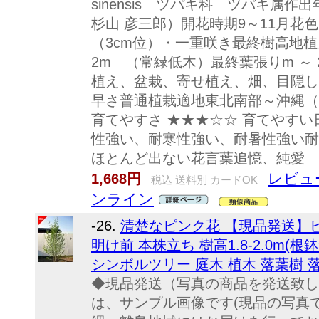
sinensis ツバキ科 ツバキ属作
杉山 彦三郎）開花時期9～11月花
（3cm位）・一重咲き最終樹高地植え
2m （常緑低木）最終葉張りm ～
植え、盆栽、寄せ植え、畑、目隠し
早さ普通植栽適地東北南部～沖縄（
育てやすさ ★★★☆☆ 育てやす
性強い、耐寒性強い、耐暑性強い耐
ほとんど出ない花言葉追憶、純愛
レビュ
1,668円
税込 送料別 カードOK
ンライン
-26.
清楚なピンク花 【現品発送】ピ
明け前 本株立ち 樹高1.8-2.0m(
シンボルツリー 庭木 植木 落葉樹
◆現品発送（写真の商品を発送致し
は、サンプル画像です(現品の写真で