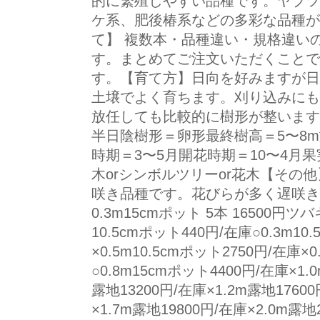
的に繁殖しやすい品種です。ヤブツ
ケ系、肥後椿系などの多彩な品種が
て】 複数本・品種違い・規格違い
す。まとめてご注文いただくことで
す。【育て方】日向を好みますが日
土壌でよく育ちます。刈り込みにも
放任しても比較的に樹形が整います
半日陰樹形＝卵形最終樹高＝5〜8m施
時期＝3〜5月開花時期＝10〜4月果
木orシンボルツリーor花木【その
咲き品種です。花びらが多く遅咲
0.3m15cmポット 5本 16500
10.5cmポット440円/在庫○0.3m10
×0.5m10.5cmポット2750円/在庫×
○0.8m15cmポット4400円/在庫×1.
露地13200円/在庫×1.2m露地17600
×1.7m露地19800円/在庫×2.0m露地