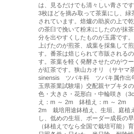
は、見るだけでも清々しい青さです
3枚ほどを摘み取って茶葉にし、緑
されています。焙爐の助炭の上で乾
の茶臼で挽いて粉末にしたのが抹茶
分を出やすくしたものが玉露です。
上げたのが煎茶、成葉を採集して煎
す。番茶は焙じられて市販されるの
す。茶葉を軽く発酵させたのがウー
が紅茶です。狭山カオリ （サヤマ茶）の
sinensis ツバキ科 ツバキ属作
玉県茶業試験場）交配親ヤブキタの
色・大きさ・花形白・中輪咲き（3
え：m ～ 2m 鉢植え：m ～ 2
2m 栽培用途鉢植え、生垣、庭植
し、低めの生垣、ボーダー成長の早
（鉢植えでなら全国で栽培可能）育