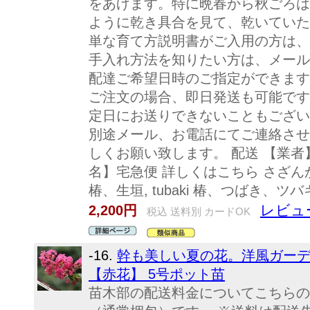
をあげます。特に晩春から秋ごろは
ように乾き具合を見て、乾いていた
単な育て方説明書がご入用の方は、
手入れ方法を知りたい方は、メール
配達ご希望日時のご指定ができます
ご注文の場合、即日発送も可能です
定日にお送りできないこともござい
別途メール、お電話にてご連絡させ
しくお願い致します。 配送 【業者
名】宅急便 詳しくはこちら さざ
椿、生垣, tubaki 椿、つばき、ツ
レビュ
2,200円
税込 送料別 カードOK
-16.
幹も美しい夏の花。洋風ガーデ
【赤花】 5号ポット苗
苗木部の配送料金についてこちらの