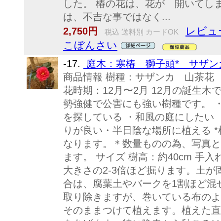
した。 椿の花は、花が 開いてし
は、不吉な事ではなく...
レビュ
2,750円
税込 送料別 カードOK
こぼんさい
-17.
庭木：寒椿 獅子頭* サザン
商品情報 樹種：サザンカ 山茶花 
花時期：12月〜2月 12月の誕生
勢強健で公害にも強い樹種です。 
を探している ・和風の庭にしたい 
りが良い・半日陰な場所に植える 
なります。＊数量ものの為、写真と
ます。 サイズ 樹高：約40cm 手入
大きさの2-3倍ほど掘ります。土
合は、腐葉土やバークを1割ほど混
取り除きますが、巻いている布のよ
そのままつけて植えます。植えた直