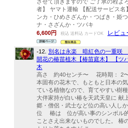
させて頂きますので ご了承の程よろ
者】 ヤマト運輸 【配送サービス名
ンカ・ひめさざんか・つばき・姫つ
ナ・さざんか・ツバキ
レビュ
6,600円
税込 送料込 カードOK
-12.
別名は永楽 暗紅色の一重咲 筒
開花の椿苗植木【椿苗庭木】 【ツ
木
高さ 約40センチ〜 花時期： 2
本固有の花木で、もともと日本の気
ている植物なので、育てやすい樹種
大伴家持が白い椿を天武天皇に 献
郷・僧侶・武士など位の高い人しか
位 椿は 位が高い事のシンボル的
ことさえ出来ないものでした。 椿