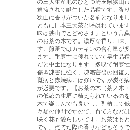
の三大生産地のひとつ埼玉県狭山市
選抜されて誕生した品種です。香り
狭山に香りがついた名前となりまし
ともに日本三大茶と呼ばれています
味は狭山でとどめさす」という言葉
のお茶の木です。濃厚な香り、味、
す。煎茶ではカテキンの含有量が多
ます。耐寒性に優れていて早生品種
だと中生になります。多収で耐寒性
傷型凍害に強く、凍霜害後の回復力
斑病と赤焼病には強いですが炭そ病
が必要です。【お茶の木（茶ノ木・
の低めの生垣に植えられているのを
木で楽しんでも良いし、列植して低
キ類の仲間ですので、育て方などは
咲く花も愛らしいです。お茶はもと
です。点てた際の香りなどもそうで