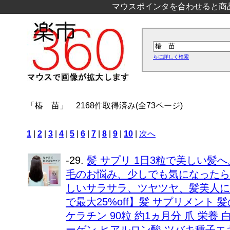
マウスポインタを合わせると商
らに詳しく検索
「椿 苗」
2168件取得済み(全73ページ)
1
|
2
|
3
|
4
|
5
|
6
|
7
|
8
|
9
|
10
|
次へ
-29.
髪 サプリ 1日3粒で美しい髪
毛のお悩み、少しでも気になったら
しいサラサラ、ツヤツヤ、髪美人に
で最大25%off】髪 サプリメント 
ケラチン 90粒 約1ヵ月分 爪 栄養 
ーゲン ヒアルロン酸 ツバキ種子エキ