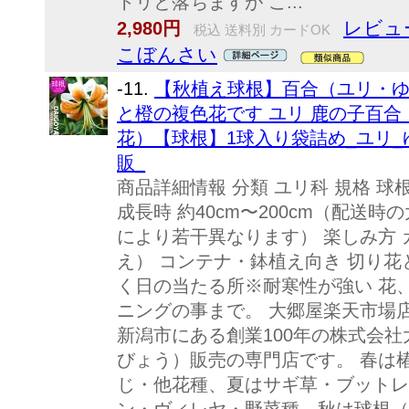
トリと落ちますが こ...
レビュ
2,980円
税込 送料別 カードOK
こぼんさい
-11.
【秋植え球根】百合（ユリ・
と橙の複色花です ユリ 鹿の子百
花）【球根】1球入り袋詰め_ユリ_
販_
商品詳細情報 分類 ユリ科 規格 球根
成長時 約40cm〜200cm（配送
により若干異なります） 楽しみ方
え） コンテナ・鉢植え向き 切り花
く日の当たる所※耐寒性が強い 花
ニングの事まで。 大郷屋楽天市場
新潟市にある創業100年の株式会
びょう）販売の専門店です。 春は
じ・他花種、夏はサギ草・ブットレ