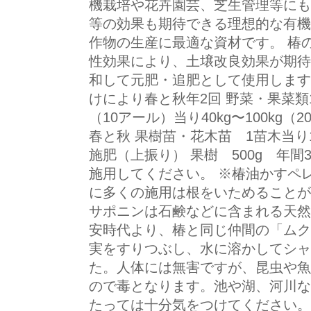
機栽培や花卉園芸、芝生管理等にも
等の効果も期待できる理想的な有機
作物の生産に最適な資材です。 椿
性効果により、土壌改良効果が期待
和して元肥・追肥として使用します 菜
けにより春と秋年2回 野菜・果菜類10
（10アール）当り40kg〜100kg（
春と秋 果樹苗・花木苗 1苗木当り1
施肥（上振り） 果樹 500g 年
施用してください。 ※椿油かすペ
に多くの施用は根をいためることが
サポニンは石鹸などに含まれる天然
安時代より、椿と同じ仲間の「ムク
実をすりつぶし、水に溶かしてシャ
た。人体には無害ですが、昆虫や魚
ので毒となります。池や湖、河川な
たっては十分気をつけてください。