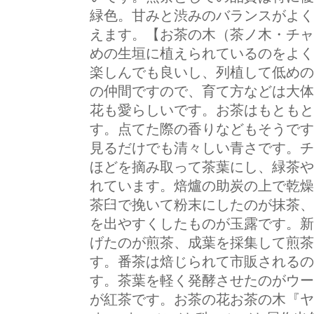
緑色。甘みと渋みのバランスがよく
えます。【お茶の木（茶ノ木・チャ
めの生垣に植えられているのをよく
楽しんでも良いし、列植して低めの
の仲間ですので、育て方などは大体
花も愛らしいです。お茶はもともと
す。点てた際の香りなどもそうです
見るだけでも清々しい青さです。チャ
ほどを摘み取って茶葉にし、緑茶や
れています。焙爐の助炭の上で乾燥
茶臼で挽いて粉末にしたのが抹茶、
を出やすくしたものが玉露です。新
げたのが煎茶、成葉を採集して煎茶
す。番茶は焙じられて市販されるの
す。茶葉を軽く発酵させたのがウー
が紅茶です。お茶の花お茶の木『ヤブキ