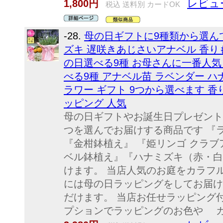
レビュー
1,800円
税込 送料別 カードOK
-28.
母の日ギフトに9種類から選ん
ズキ 遅咲きあじさいアナベル 香りも
の日選べる9種 お母さんに一番人気 
べる9種 アナベル苗 ラベンダー ハナ
ラワー ギフト 9つから選べます 香
ッピング 人気
母の日ギフトやお誕生日プレゼント
つを選んでお届けする商品です 『
『金柑鉢植え』 『姫リンゴ クラブ
ベル鉢植え』『ハナミズキ（赤・白
けます。 当店人気のお庭をカラフ
には母の日ラッピングをしてお届け
だけます。 当店お任せラッピング
プションでラッピングのお色や カー