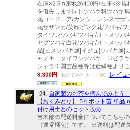
在庫×2.5m露地26400円/在庫
を優先します同じツバキ科ツバキ属
花ゴードニア/カンシエンシスサザン
花サザンカ/笑顔ピンク花ツバキ/ワ
タイワンツバキツバキ/オトメツバキ
ヤブツバキ白花ツバキ/オトメツバ
品[ヒメツバキ属]イジュ[ツバキ属
ャノキ タイワンツバキ ロビラキ
シャラ※園芸品種等は近縁種よりご
レビュ
3,300円
税込 送料別 カードOK
-24.
自家製のお茶を摘んでみよう。
【おくみどり】 5号ポット苗 単品 or 
付け用土とのセット販売
苗木部の配送料金についてこちらの
（通常梱包）です。 ※送料は配送