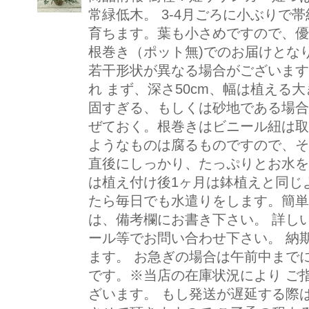
常緑低木。 3-4月ごろに小ぶりで
育ちます。葉も小さめですので、優
根巻き（ポット無)でのお届けとな
若干形状が異なる場合がございます。
れ まず、深さ50cm、幅は植える大
固すぎる、もしくは砂地である場合
ぜておく。根巻きはビニール紐は取
ようなものは腐るものですので、そ
直後にしっかり、たっぷりとお水を
は植え付け後1ヶ月は鉢植えと同じ
たら毎日でも水遣りをします。簡単
は、備考欄にお書き下さい。 詳し
ール等でお問い合わせ下さい。 納
ます。 お急ぎの場合は午前中まで
です。※当店の在庫状況により ご
ざいます。 もし発送が遅延する際