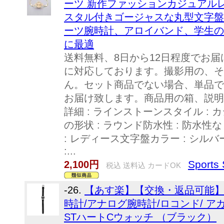
ーツ 新作ファッションカジュアル
スタル付きゴージャスな丸型文字盤
ーツ腕時計、アロイバンド、学生の
に最適
送料無料、8日から12日程度でお
に対応しております。撮影用の、そ
ん。セット商品でない場合、単品で
お届け致します。商品用の箱、説明書
詳細 : ラインストーンスタイル : 
の形状 : ラウンド防水性 : 防水性な
: レディース文字盤カラー : シルバ
:...
Sport
2,100円
税込 送料込 カードOK
-26.
【あす楽】【交換・返品可能】/アガ
時計/アナログ腕時計/ロコンド/ アガタ 
STハートCウォッチ （ブラック）