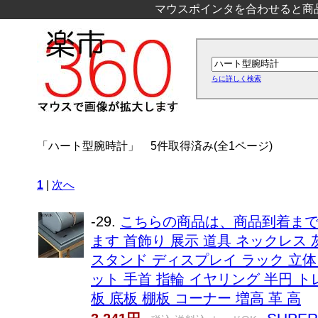
マウスポインタを合わせると商
らに詳しく検索
「ハート型腕時計」
5件取得済み(全1ページ)
1
|
次へ
-29.
こちらの商品は、商品到着まで
ます 首飾り 展示 道具 ネックレス
スタンド ディスプレイ ラック 立体
ット 手首 指輪 イヤリング 半円 トレ
板 底板 棚板 コーナー 増高 革 高