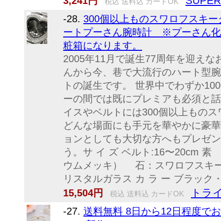
SUPE
3,241円
税込 送料込 カードOK
-28.
300個以上ものスワロフスキ
ートプーさん腕時計 ※プーさん化
粧箱になります。
2005年11月で誕生77周年を迎
んから今、巷で大流行のハート型腕
トの誕生です。 世界中でわずか10
ーの間では既にプレミアも必須と話
イスやベルトには300個以上もの
どんな場面にも手元を華やかに豪華
ョンとしても大切な方へもプレゼン
う。サ イ ズ ベルト:16〜20cm
ウムメッキ） 石：スワロフスキ
リスタルガラス カ ラ ー ブラック
トラ
15,504円
税込 送料込 カードOK
-27.
送料無料 8日から12日程度で