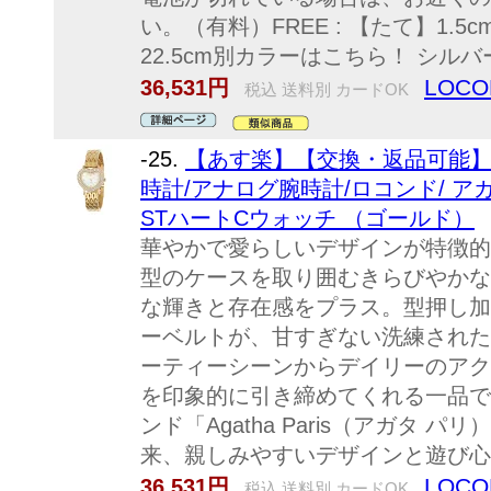
い。（有料）FREE : 【たて】1.5cm
22.5cm別カラーはこちら！ シル
LOC
36,531円
税込 送料別 カードOK
-25.
【あす楽】【交換・返品可能】/アガ
時計/アナログ腕時計/ロコンド/ アガタ 
STハートCウォッチ （ゴールド）
華やかで愛らしいデザインが特徴的
型のケースを取り囲むきらびやかな
な輝きと存在感をプラス。型押し加
ーベルトが、甘すぎない洗練された
ーティーシーンからデイリーのアク
を印象的に引き締めてくれる一品で
ンド「Agatha Paris（アガタ 
来、親しみやすいデザインと遊び心.
LOC
36,531円
税込 送料別 カードOK