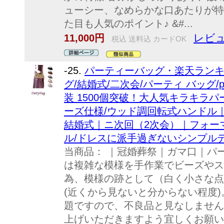
ューシー、なめらかな口あたりが特
た目も人気のポイント♪ &#...
レビュ
11,000円
税込 送料込 カードOK
-25.
パーティーバッグ・楽天ランキ
グ/結婚式/二次会/パーティ バッグ/pa
装 1500個突破！大人気キラキラ
ーズ仕様/ウッド調回転式ハンドル
結婚式｜ニ次回（2次会）｜フォー
ル/ドレスに派手過ぎないシンプル
当商品： ｜冠婚葬祭｜ガマ口｜パ
は複雑な模様を手作業でビーズやス
為、模様の跡として（白く小さな点
(近くから見ないと分からない程度
題ですので、不良品と見なしません
上げいただきますよう宜しくお願い