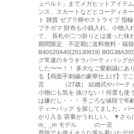
ュベルト」までメガヒットアイテム
ンス、スカートなどとコーディネー
ト 雑貨 ゼブラ柄やストライプ 指
プチガマ 財布も小銭入れ、小物入
て、 長札や二つ折りとは違った
期間限定、不定期に送料無料・福袋
B40S20A40(20130819) B0G38A
グ常連のキラキラパーティバッグが 
した〜〜！！ 多大なご愛顧誠にあ
る【両面手刺繍の豪華仕上げ】で
言 （27歳） 結婚式やパーテ
小物にも気を 抜けない！何度も使
は嫌だし・・・ 手ごろな値段で年
ティーバッグ を探してました。パ
かり入る 容量がうれしい。 ▼さ
m_ _m モデル の一言 （2
普段でも使えそうな落ち着いたデザ