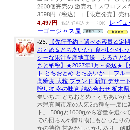
2600個完売の 激売れ！スワロフ
3598円（税込） ↓【限定発売】売
レビュー
4,497円
税込 送料込 カードOK
ーゴージャス屋
-26.
【先行予約・選べる容量＆定期
おとめ＆とちあいか」食べ比べセッ
シーな果汁を産地直送。ふるさと納税
さと納税】★2027年1月～発送★
ト とちおとめ とちあいか ｜ フルー
高糖度 大粒 ブランド 新鮮 デザー
贈り物 冬の味覚 詰め合わせ 栃木県
🍓いちご とちおとめ・とちあいか 500
木県真岡市産の人気2品種を一度に
ト。 500gと1000gから容量を
での団らんや贈り物にもぴったりの高
かの特徴 甘みがしっかりあり、酸