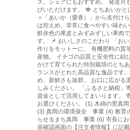
ズ。シェアにもおすすめ。 発送月も
びいただけます。 🍓 とちあいか
＋「あいか（愛香）」から名付けら
は控えめ、非常に食べやすい味わい
鮮赤色の果皮とみずみずしい果肉で
す。 📌 おいしさのこだわり 「
作りをモットーに、 有機肥料の質
産物。 イチゴの品質と安全性に結
かけて育てられた特別栽培のとちあ
ランスがとれた高品質な逸品です。
め、新鮮さも抜群。 お口に広がる
しみください。 「ふるさと納税」
資金として活用してまいります。 
お選びください。 (1) 木綿の里真岡
(3) 真岡の環境保全 事業 (4) 教
らせるまち真岡 事業 (6) 市長に
容確認画面の【注文者情報】に記載