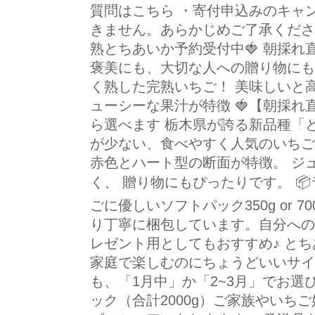
質問はこちら ・寄付申込みのキャ
きません。あらかじめご了承くださ
熟とちあいか予約受付中🍓 朝採れ
褒美にも、大切な人への贈り物にも
く熟した完熟いちご！ 美味しいと
ューシーな果汁が特徴 🍓【朝採れ
ら選べます 栃木県が誇る新品種「
が少ない、食べやすく人気のいちご
赤色とハート型の断面が特徴。 ジ
く、 贈り物にもぴったりです。 
ごに優しいソフトパック350g or 
り丁寧に梱包しています。自分への
レゼント用としてもおすすめ♪ とちあ
家庭で楽しむのにちょうどいいサイ
も、「1月中」か「2~3月」でお選
ック（合計2000g）ご家族やいち