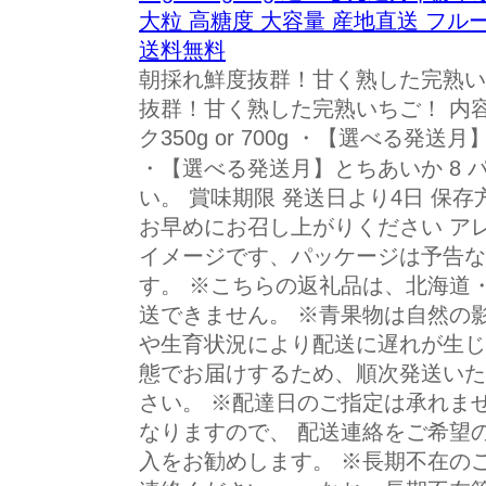
大粒 高糖度 大容量 産地直送 フルー
送料無料
朝採れ鮮度抜群！甘く熟した完熟いち
抜群！甘く熟した完熟いちご！ 内
ク350g or 700g ・【選べる発送
・【選べる発送月】とちあいか 8 パ
い。 賞味期限 発送日より4日 保
お早めにお召し上がりください アレ
イメージです、パッケージは予告な
す。 ※こちらの返礼品は、北海道
送できません。 ※青果物は自然の
や生育状況により配送に遅れが生じ
態でお届けするため、順次発送いた
さい。 ※配達日のご指定は承れま
なりますので、 配送連絡をご希望
入をお勧めします。 ※長期不在の