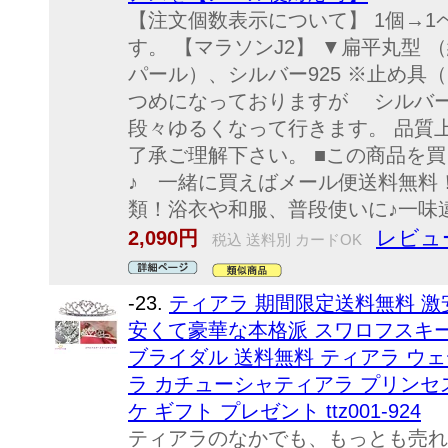
【注文個数表示について】 1個→1
す。 【マラソンJ2】 ▼扁平丸型 
パール）、シルバー925 ※止め具
つめになっておりますが シルバ
段々ゆるくなって行きます。 品質
了承ご理解下さい。 ■この商品を
♪ 一緒に買えばメール便送料無料！
類！浴衣や和服、普段使いに♪一味違っ
レビュー
2,090円
税込 送料別 カードOK
-23.
ティアラ 期間限定送料無料 激
安くて豪華な本格派 スワロフスキー
ブライダル 送料無料 ティアラ ウ
ラ カチューシャティアラ プリンセ
ケ ギフト プレゼント ttz001-924
ティアラのなかでも、もっとも売れ