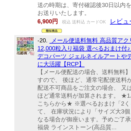
送の時期は、寄付確認後30日以内
お送りいたします。
レビュー
6,900円
税込 送料込 カードOK
-20.
メール便送料無料 高品質アク
12,000粒入り福袋 選べるおまけ
デコパーツ ジェルネイルアートや
に大活躍【RCP】
【メール便配送の場合、送料無料】
すので、 後ほど、通常宅配便送料
配送不可商品をご注文の場合、 又
ほど通常送料が加算されます。 ★1
こちらから★ ※選べるおまけ「2
て、 在庫状況により「サイズ大3個
なる場合が御座います。予めご了承下さ
福袋 ラインストーン(高品質...