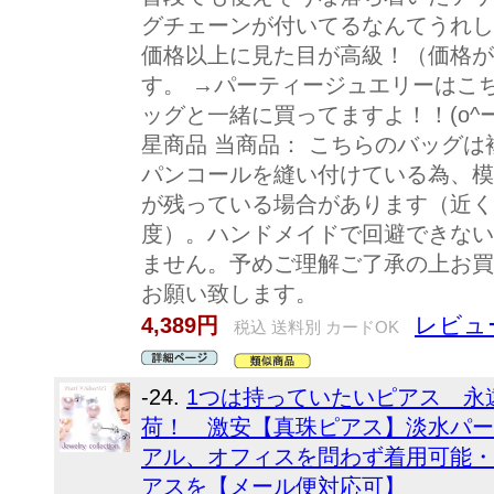
グチェーンが付いてるなんてうれし
価格以上に見た目が高級！（価格が
す。 →パーティージュエリーはこ
ッグと一緒に買ってますよ！！(o^
星商品 当商品： こちらのバッグ
パンコールを縫い付けている為、模
が残っている場合があります（近く
度）。ハンドメイドで回避できない
ません。予めご理解ご了承の上お買
お願い致します。
レビュー
4,389円
税込 送料別 カードOK
-24.
1つは持っていたいピアス 永
荷！ 激安【真珠ピアス】淡水パー
アル、オフィスを問わず着用可能・
アスを【メール便対応可】