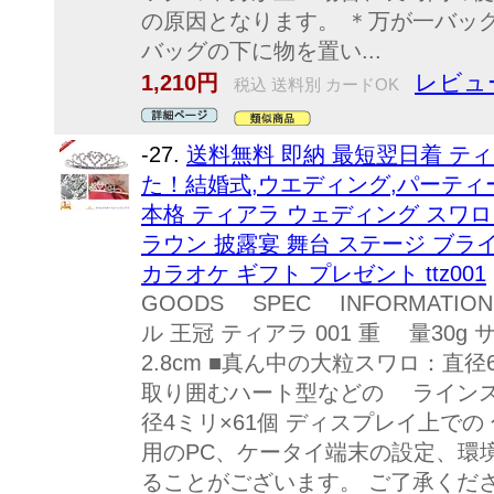
の原因となります。 ＊万が一バ
バッグの下に物を置い...
レビュー
1,210円
税込 送料別 カードOK
-27.
送料無料 即納 最短翌日着 テ
た！結婚式,ウエディング,パーティ
本格 ティアラ ウェディング スワロ
ラウン 披露宴 舞台 ステージ ブラ
カラオケ ギフト プレゼント ttz001
GOODS SPEC INFORMAT
ル 王冠 ティアラ 001 重 量30
2.8cm ■真ん中の大粒スワロ：直
取り囲むハート型などの ライン
径4ミリ×61個 ディスプレイ上での
用のPC、ケータイ端末の設定、環
ることがございます。 ご了承くだ