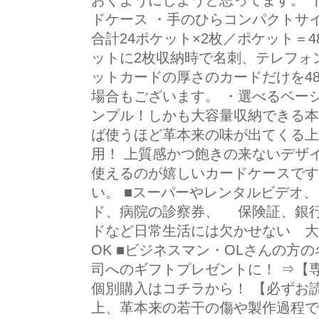
おくようにしようと思ってます。 ┃
ドケース ・手のひらコンパクトサイ
合計24ポケット×2枚／ポケット＝
ットに2枚収納時で名刺、テレフォ
ットカードの厚さのカードだけを4
場合もございます。 ・選べるベーシッ
ンプル！しかも大容量収納できる本
ば使うほど革本来の味が出てくる上
用！ 上質感かつ飽きの来ないデザ
使えるのが嬉しいカードケースです
い。 ■スーパーやレンタルビデオ
ド、病院の診察券、 保険証、銀
ドなど日常生活には欠かせない 大
OK ■ビジネスマン・OLさんの方
司へのギフトプレゼントに！ ⇒【専
個別購入はコチラから！ 【必ずお
上、革本来の若干の傷や製作過程で