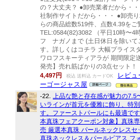
の？大丈夫？ ●卸売業者だから・・
社制作サイトだから・・・ ●卸売り
らの商品総数519件、点数4.39を
TEL:0584(82)3082 （平日1
フ ナガノまで (土日休日を除いて
す。詳しくはコチラ 大幅プライスダウ
ワロフスキーティアラが 期間限定送
発売】売れ筋ばかりの3点セット！
レビュー
4,497円
税込 送料込 カードOK
ーゴージャス屋
-22.
上品な艶と存在感が魅力の7.5
いラインが首元を優雅に飾り、特別
す。ファーストパールにも最適です。
本真珠フェアクーポン対象】真珠専
売 厳選本真珠 パールネックレスセット 
真珠ネックレス＆パールピアス フォ