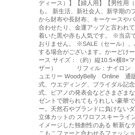
ディース）】【婦人用】【男性用（
も。 新生活、新社会人、新学期の
から財布や長財布、キーケースやバ
合わせたり、金運アップと言われて
着いた黒や赤も人気です。 ※当店
おりません。 ※SALE（セール）
する場合がございます。かーどけ
ース サイズ：（約）縦10.5×横8×
ザー） リフィル：ナイロン 
ュエリー WoodyBelly Onli
式、ウエディング、ブライダル記念
式、ピアノの発表会などさまざまな
ゼントで贈られてもうれしい豪華で
ー。天然石やブランドに負けないダ
立体カットの スワロフスキーライ
イメージした独創性のある 斬新な
こもこファーと合わせるファッショ