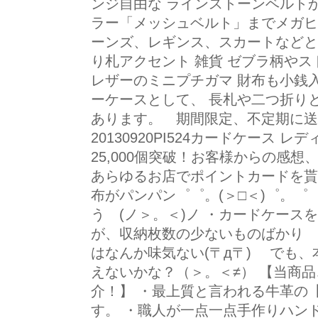
ンジ自由な ラインストーンベルト
ラー「メッシュベルト」までメガヒ
ーンズ、レギンス、スカートなどと
り札アクセント 雑貨 ゼブラ柄やス
レザーのミニプチガマ 財布も小銭
ーケースとして、 長札や二つ折り
あります。 期間限定、不定期に送
20130920PI524カードケース 
25,000個突破！お客様からの感想、ほ
あらゆるお店でポイントカードを
布がパンパン゜゜。(＞□＜)゜。゜
う (ノ＞。＜)ノ ・カードケース
が、収納枚数の少ないものばかり (
はなんか味気ない(〒д〒) でも
えないかな？（＞。＜≠） 【当商
介！】 ・最上質と言われる牛革の
す。 ・職人が一点一点手作りハン