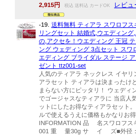
レビュー
2,915円
税込 送料込 カードOK
-19.
送料無料 ティアラ スワロフス
リングセット 結婚式,ウエディング
の,アクセを！ウエディング 王冠 テ
ング ウェディング 3点セット スワ
エディング ブライダル ステージ ア
ゼント ttz001-set
人気のティアラ ネックレス イヤリ
アラセット ティアラは決まったけ
まらない方にピッタリ！ ウェディ
でゴージャスなティアラに 当店人
ットにしたお得なティアラセット。
ルで使えるうえに価格もかなりお得！
INFORMATION 品 名スワロフ
001 重 量30g サ イ ズ■外径：