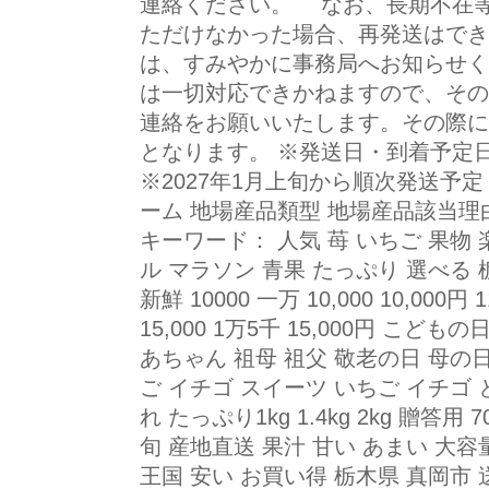
連絡ください。 なお、長期不在
ただけなかった場合、再発送はでき
は、すみやかに事務局へお知らせ
は一切対応できかねますので、その
連絡をお願いいたします。その際に
となります。 ※発送日・到着予定
※2027年1月上旬から順次発送予
ーム 地場産品類型 地場産品該当理
キーワード： 人気 苺 いちご 果物
ル マラソン 青果 たっぷり 選べる
新鮮 10000 一万 10,000 10,000円 1
15,000 1万5千 15,000円 こ
あちゃん 祖母 祖父 敬老の日 母の日
ご イチゴ スイーツ いちご イチゴ
れ たっぷり1kg 1.4kg 2kg 贈答用
旬 産地直送 果汁 甘い あまい 大容
王国 安い お買い得 栃木県 真岡市