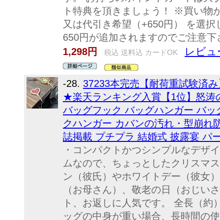
ト特典を頂きましょう！ ※買い物か
又は代引き希望（+650円） を選
650円が追加されますのでご注意下
レビュー
1,298円
税込 送料込 カードOK
-28.
37233本完売【耐荷重試験済み】
★楽天ランキング入賞【1位】怒涛
バッグフック バッグハンガー バッ
クハンガー カバンの汚れ・型崩れ防
誌掲載 プチプラ 結婚式 披露宴 パ
・コンパクトかつシンプルなデザイ
ムなので、ちょっとしたクリスマス(
ン（彼氏）やホワイトデー（彼女）
（お母さん）、敬老の日（おじいさ
ト、お返しに人気です。 全長（約）8
ッグの中身が重い場合、長時間の