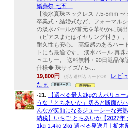
婚葬祭 七五三
【淡水真珠ネックレス 7.5-8mm
卒業式・結婚式など、フォーマルシ
の淡水パールが首元を華やかに演出し
（ピアスまたはイヤリング付き）。
耐久性も安心。 高級感のあるハー
トにも最適です。 淡水パール 真珠
ュエリー。 送料無料・90日返品保
仕様◆ 珠サイズ/7.5-...
レビュ
19,800円
税込 送料込 カードOK
たま
-21.
【選べる最大2kgの大ボリュ
うな「とちあいか」切ると断面がハ
んなが笑顔になるジューシーな完熟
納税】いちご とちあいか【2027年
1kg 1.4kg 2kg 選べる発送月 | 