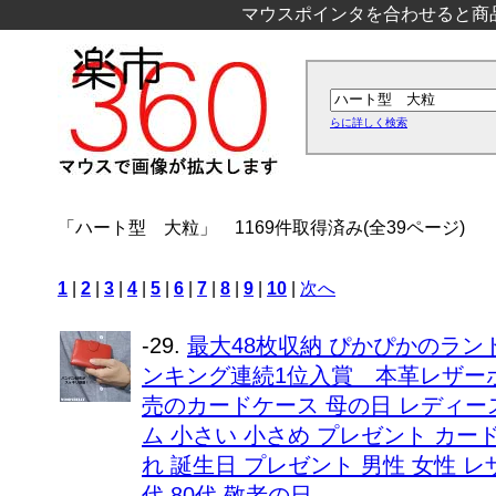
マウスポインタを合わせると商
らに詳しく検索
「ハート型 大粒」
1169件取得済み(全39ページ)
1
|
2
|
3
|
4
|
5
|
6
|
7
|
8
|
9
|
10
|
次へ
-29.
最大48枚収納 ぴかぴかのラ
ンキング連続1位入賞 本革レザーポイ
売のカードケース 母の日 レディー
ム 小さい 小さめ プレゼント カー
れ 誕生日 プレゼント 男性 女性 レザー 
代 80代 敬老の日