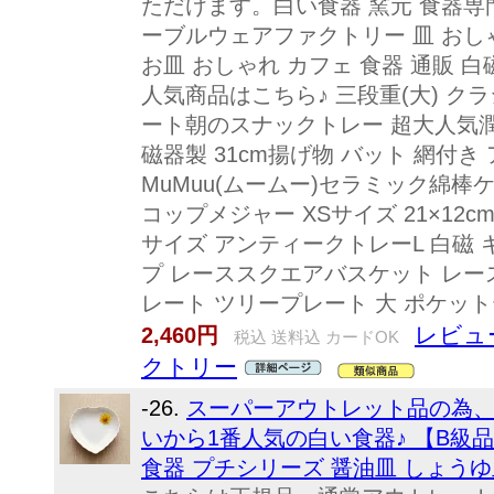
ただけます。白い食器 窯元 食器専門
ーブルウェアファクトリー 皿 おし
お皿 おしゃれ カフェ 食器 通販 白
人気商品はこちら♪ 三段重(大) ク
ート朝のスナックトレー 超大人気潤
磁器製 31cm揚げ物 バット 網付
MuMuu(ムームー)セラミック綿棒
コップメジャー XSサイズ 21×12
サイズ アンティークトレーL 白磁 
プ レーススクエアバスケット レース 
レート ツリープレート 大 ポケッ
レビュ
2,460円
税込 送料込 カードOK
クトリー
-26.
スーパーアウトレット品の為、
いから1番人気の白い食器♪ 【B級品
食器 プチシリーズ 醤油皿 しょうゆ