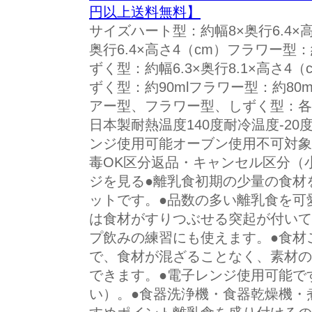
円以上送料無料】
サイズハート型：約幅8×奥行6.4×高
奥行6.4×高さ4（cm）フラワー型：約
ずく型：約幅6.3×奥行8.1×高さ
ずく型：約90mlフラワー型：約80
アー型、フラワー型、しずく型：各
日本製耐熱温度140度耐冷温度-2
ンジ使用可能オーブン使用不可対象
毒OK区分返品・キャンセル区分（
ジを見る●離乳食初期の少量の食材
ットです。●品数の多い離乳食を可
は食材がすりつぶせる突起が付いて
プ飲みの練習にも使えます。●食材
で、食材が混ざることなく、素材の
できます。●電子レンジ使用可能で
い）。●食器洗浄機・食器乾燥機・