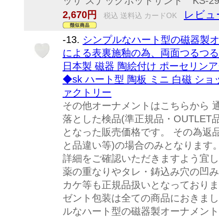
ッサ スナックホットサンド KS-293
レビュ
2,670円
税込 送料込 カードOK
-13.
シンプルなハート型の磁器製
による表裏施釉の為、両面つるつるで
日本製 磁器 陶絵付け ポーセリン
◆sk ハート型 陶板 ミニ 白磁 シ
ァクトリー
その他オーナメントはこちらから 
落とした検品(準正規品・OUTLE
となった販売価格です。 その為返
と品違い等)の場合のみとなります。
詳細をご確認いただきますよう宜し
薬の重なりやタレ・鋳込み穴の凹み
カケ等も正規品扱いとなっておりま
ゼント包装は全ての商品におきまし
ルなハート型の磁器製オーナメント