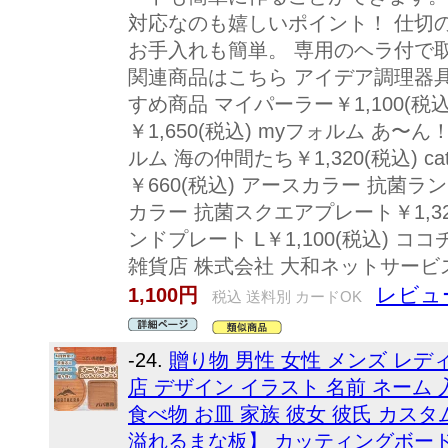
対応なのも嬉しいポイント！ 仕切
お手入れも簡単。 専用のヘラ付で
関連商品はこちら アイデア調理器具
すめ商品 マイパーラー￥1,100(
￥1,650(税込) myフォルム あ〜ん
ルム 海の仲間たち￥1,320(税込) c
￥660(税込) アースカラー 抗菌ラン
カラー 抗菌スクエアプレート￥1,32
ンドプレート L￥1,100(税込) 
雑貨店 株式会社 大和ネットサービ
レビュ
1,100円
税込 送料別 カードOK
-24.
贈り物 男性 女性 メンズ レデ
店 デザイン イラスト 名前 ネーム
食べ物 お皿 家族 彼女 彼氏 カス
溢れるまな板】 カッティングボード 