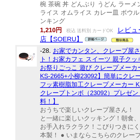
椀 茶碗 丼 どんぶり うどん ラーメ
ライス オムライス カレー皿 ボウル
ンキング
レビュ
1,210円
税込 送料別 カードOK
店【SOERU】
-28.
お家でカンタン、クレープ屋
ト！お家カフェ スイーツ 親子クッキ
お祭りごっこ 遊び クレープメーカ
KS-2665+小柳23092】簡単に
フッ素樹脂加工クレープメーカー KS
クレープトンボ（23092）プレゼ
料！】
おうちで楽しいクレープ屋さん！ 
と一緒に楽しいクッキング！朝食、
お手入れラクラク！こびりつきにく
本製！ ● いまならこちらのクレ