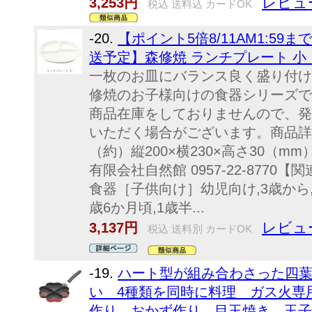
レビュ
3,253円
税込 送料込 カードOK
-20.
【ポイント5倍8/11AM1:59
送予定】森修焼 ランチプレート 小
一枚のお皿にバランス良く盛り付け
修焼のお子様向けの食器シリーズで
商品在庫をしておりませんので、発
いただく場合がございます。商品詳細
（約）縦200×横230×高さ30（
有限会社自然館 0957-22-8770
食器［子供向け］幼児向け,3歳から,1
歳6か月頃,1歳半...
レビュ
3,137円
税込 送料別 カードOK
-19.
ハート型が組み合わさった四
い 4種類を同時に料理 ガス火専
作り おかず作り 目玉焼き 玉子焼き