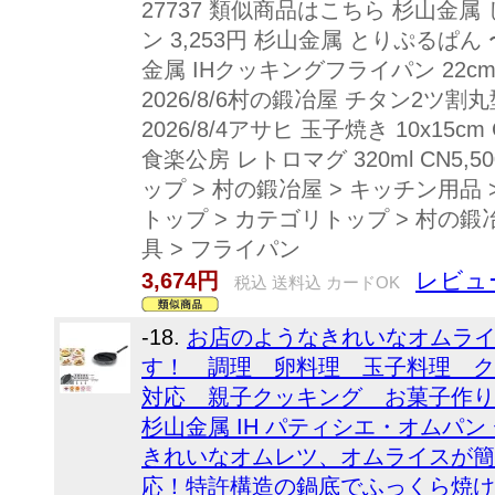
27737 類似商品はこちら 杉山金
ン 3,253円 杉山金属 とりぷるぱん
金属 IHクッキングフライパン 22c
2026/8/6村の鍛冶屋 チタン2ツ割
2026/8/4アサヒ 玉子焼き 10x15cm 
食楽公房 レトロマグ 320ml CN5
ップ > 村の鍛冶屋 > キッチン用品
トップ > カテゴリトップ > 村の鍛冶
具 > フライパン
レビュ
3,674円
税込 送料込 カードOK
-18.
お店のようなきれいなオムラ
す！ 調理 卵料理 玉子料理 ク
対応 親子クッキング お菓子作り 朝食
杉山金属 IH パティシエ・オムパン 
きれいなオムレツ、オムライスが簡単
応！特許構造の鍋底でふっくら焼け