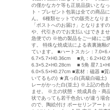
の僅かなカケ等も正規品扱いとなっ
ト・プレゼント包装は全ての商品に
ん。 6種類セットでの販売となり
「ポストへのお届け」となりますの
や、代引きのでお支払いはできませ
急便での ※他の製品をご一緒にご
す。 特殊な焼成法による表裏施釉
ています。 ■ハートスカシ：7.0×6.4
6.7×5.7×H0.36cm ■丸：6.2×H
6.3×5.2×H0.28cm ■ 5角 星7.1
6.0×5.5×H0.27cm ■素材：磁
いてるもの) ★真っ白(高級白磁土)
レーがかった白(並土) ※上記の色
ませ。 ※土の状態・焼成具合・商
状であっても若干色合いが違う場合
ので、陶絵付け ポーセリンアート 