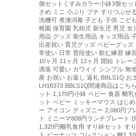
個セットくすみカラー小鉢3個セッ
さめ ミニ 小ぶり プチ すりつぶせ
洗機可 煮沸消毒 子ども 子供 こど
稚園 保育園 乳幼児 新生児 男児 
用品 グッズ 衛生用品 キッズ用品 
出産祝い 育児グッズ ベビーグッズ 
常使い 日常 普段使い 飲む練習 練習 
10ヶ月 11ヶ月 12ヶ月 開始 トレ
洒落 可愛い カワイイ シンプル 無
産 お祝い お返し 返礼 BBLS1Q お
LH16373 BBLS1Q関連商品は
ット 1,170円小鉢 ベビー 食器 離
ット ベビー ミッキーマウス はじめ
ー アイコン ディズニー 2,080円
ト ミニーマ808円ランチプレート
1,320円離乳食用 すり鉢セット す
ト ピーナッツ コレクション 離1,