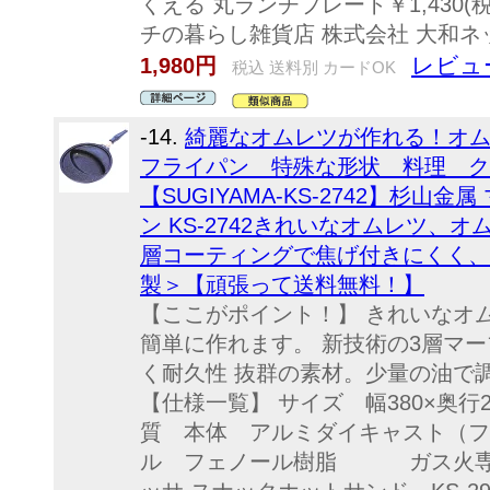
くえる 丸ランチプレート￥1,430(
チの暮らし雑貨店 株式会社 大和ネ
レビュ
1,980円
税込 送料別 カードOK
-14.
綺麗なオムレツが作れる！オ
フライパン 特殊な形状 料理 ク
【SUGIYAMA-KS-2742】杉山
ン KS-2742きれいなオムレツ、
層コーティングで焦げ付きにくく、
製＞【頑張って送料無料！】
【ここがポイント！】 きれいなオ
簡単に作れます。 新技術の3層マ
く耐久性 抜群の素材。少量の油で
【仕様一覧】 サイズ 幅380×奥行22
質 本体 アルミダイキャスト
ル フェノール樹脂 ガス火専用