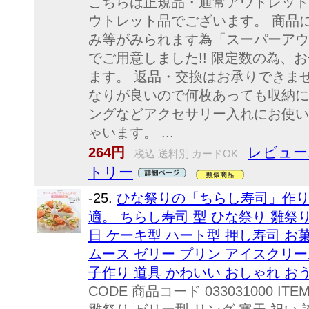
こちらは正規品・通常アウトレット
ウトレット品でございます。 商品
み等がみられます為「スーパーアウ
でご用意しました!! 限定数の為、
ます。 返品・交換はお承りできま
なりが良いので何枚あっても収納に
ングなどアクセサリー入れにお使い
ゃいます。 ...
レビュー
264円
税込 送料別 カードOK
トリー
-25.
ひな祭りの「ちらし寿司」作
適。 ちらし寿司 型 ひな祭り 雛祭り
日 ケーキ型 ハート型 押し寿司 お
ムース ゼリー プリン アイスクリー
子作り 道具 かわいい おしゃれ お
CODE 商品コード 033031000 I