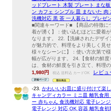
ッドプレート 木製 プレート まな板
ン カフェ シンプル 皿 まないた 肉 
洗機対応 黒 茶 一人暮らし プレゼ
■関連キーワード■ 【商品の特徴につ
着が湧く】：使い込むほどに愛着が
なります。 22.【洗練されたデザ
が魅力的で、料理をより美しく見せて
様々なシーンに】：使い方次第で様
幅が広がります。 24.【食材の鮮
は、食材の鮮度を引き立て、料理の美味
レビュ
1,980円
税込 送料込 カードOK
-23.
かわいいお皿に盛り付けて楽しく
キャンディカラー ミニ皿 離乳食用 
ー 赤ちゃん 食洗機対応 電子レンジ
電子レンジ 対応 OK 容器 離乳食初