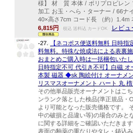
様】 材 質 本体 / ポリプロピレン
加工 お玉・へら・ターナー / 66ナ
40×高さ7cm コード長 （約）1.4m 
レビュ
6,815円
税込 送料込 カードOK
-27.
【ネコポス便送料無料 日時指
料無料。特殊な焼成法による表裏施
おまとめご購入時は一括梱包いたし
日時指定不可 代引き不可】白磁 オ
本製 磁器 ◆sk 陶絵付け オーナメ
リスマスオーナメント ハート 丸 楕円
その他単品販売オーナメントはこち
ンランク落とした検品(準正規品・O
より可能となった販売価格です。 
中の破損と品違い等)の場合のみとな
に関する詳細をご確認いただきます
表面の釉薬の重なりやタレ・鋳込み