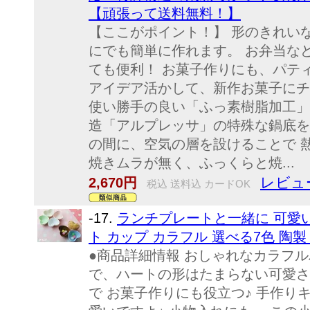
【頑張って送料無料！】
【ここがポイント！】 形のきれい
にでも簡単に作れます。 お弁当な
ても便利！ お菓子作りにも、パテ
アイデア活かして、新作お菓子にチ
使い勝手の良い「ふっ素樹脂加工」
造「アルプレッサ」の特殊な鍋底を
の間に、空気の層を設けることで 
焼きムラが無く、ふっくらと焼...
レビュ
2,670円
税込 送料込 カードOK
-17.
ランチプレートと一緒に 可愛いさ
ト カップ カラフル 選べる7色 陶製
●商品詳細情報 おしゃれなカラフル
で、ハートの形はたまらない可愛さ
で お菓子作りにも役立つ♪ 手作り