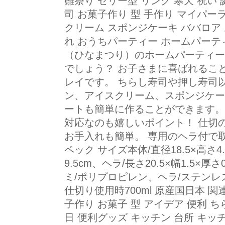
雛祭り ゼリー型 リング 寒天 祝い
司 お菓子作り 型 手作り マイパー
クリーム スポンジケーキ ババロア 
れ おうちパーティー ホームパーティ
（ひなまつり）のホームパーティー
でしょう？ お子さまに喜ばれるこ
レイです。 ちらし寿司や押し寿司
ン、アイスクリーム、スポンジケー
ートも簡単に作ることができます。
対応なのも嬉しいポイント！ 仕切
お手入れも簡単。 専用のヘラ付で取
ペック サイズ本体/直径18.5×高さ4.
9.5cm、ヘラ/長さ20.5×幅1.5×
ミ/ポリプロピレン、ヘラ/ステンレス
仕切り使用時700ml 原産国日本 関
子作り お菓子 型 アイデア 便利 
日 便利グッズ キッチン 台所 キッ