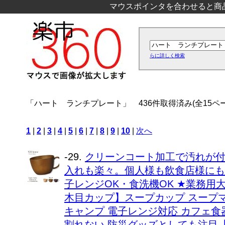
マウスポインタを合わせると商
らに詳しく検索
「ハート ランチプレート」
436件取得済み(全15ペ
1
|
2
|
3
|
4
|
5
|
6
|
7
|
8
|
9
|
10
|
次へ
-29.
クリーンコート加工で汚れが
入れも楽々。個人様も飲食店様にも大
子レンジOK・食洗機OK ★業務用大
木目カップ】スープカップ スープマ
キャンプ 電子レンジ対応 カフェ食
割れない 防災グッズとしても注目