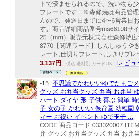
トで済ませられるので、洗い物も少
プレートです！※森修焼は商品管理
んので、発送日までに4〜6営業日
す。商品詳細商品番号ms66108サイ
25（mm）販売元株式会社森修焼広告文
8770【関連ワード】しんしゅうや
レート,仕切りプレート,しきりプレート
レビュ
3,137円
税込 送料別 カードOK
-15.
不思議でかわいいゆでたまごメ
グッズ お弁当グッズ 弁当 お弁当 ゆ
ハート ダイヤ 形 子供 喜ぶ 簡単 時
子 女の子 かわいい 保育園 幼稚園
ィー お祝い イベント ゆで玉子 ...
CODE 商品コード 033020007 
弁 グッズ お弁当グッズ 弁当 お弁当