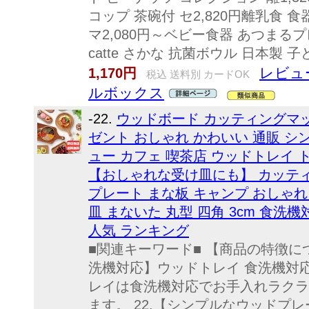
コップ 茶碗付 セ2,820円離乳食 
マ2,080円～ベビー食器 あつまるプ
catte さかな 抗菌ボウル 日本製 子
レビュ
1,170円
税込 送料別 カードOK
ルボックス
-22.
ウッドボード カッティングマッ
ゼント おしゃれ かわいい 通販 シン
ュー カフェ 喫茶店 ウッドトレイ
【おしゃれな受け皿にも】 カッティ
プレート まな板 キャンプ おしゃれ
皿 まないた 丸型 四角 3cm 食洗機
人気 ランキング
■関連キーワード■ 【商品の特徴につ
洗機対応】ウッドトレイ 食洗機対
レイは食洗機対応でお手入れラクラ
ます。 22.【シンプルなウッドプ