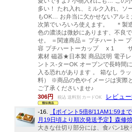
愛いですよ♪ 小物入れにも… この
多い！ たれ入れ、ミルク入れ、ソ
もOK… お弁当に欠かせないアルミ
次第でいろいろ使えます。 ＊製
色の濃淡は微妙にあります、不良で
せ。 ＝関連商品＝ プチハートー プ
容 プチハートーカップ x 1 サイズ φ
素材 磁器★日本製 商品説明 電子
ントス-ターOK オーブンで長時間
入る恐れがあります 。 箱なし ラ
料） ※商品の色やイメージは実際
ご了承くださいませ♪
レビュー
306円
税込 送料別 カードOK
-16.
【ポイント5倍8/11AM1:5
月19日頃より順次発送予定】森修
大きな仕切り部分には、食パン1枚