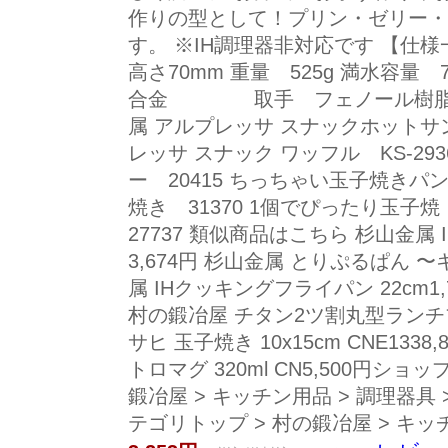
作りの型として！プリン・ゼリー・
す。 ※IH調理器非対応です 【仕様一
高さ70mm 重量 525g 満水容量
合金 取手 フェノール樹脂 生
属 アルプレッサ スナックホットサンド
レッサ スナック ワッフル KS-2
ー 20415 ちっちゃい玉子焼きパン
焼き 31370 1個でぴったり玉子
27737 類似商品はこちら 杉山金属
3,674円 杉山金属 とりぷるぱん 〜
属 IHクッキングフライパン 22cm1,
村の鍛冶屋 チタン2ツ割丸型ランチプレー
サヒ 玉子焼き 10x15cm CNE1338,
トロマグ 320ml CN5,500円ショ
鍛冶屋 > キッチン用品 > 調理器具
テゴリトップ > 村の鍛冶屋 > キッ