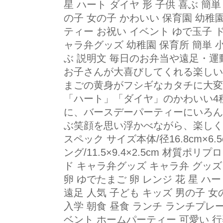
星 ハート ダイヤ 形 子供 喜ぶ 簡単
の子 女の子 かわいい 保育園 幼稚
ティー お祝い イベント ゆで玉子 
ャラ弁グッズ 幼稚園 保育所 簡単 
ぶ 説明文 毎日のお弁当や遠足・
お子さんが大喜びしてくれる楽しい
まごの黄身がフシギなカタチに大変
「ハート」「ダイヤ」のかわいい4
に、バースデーパーティーにいろん
ぶ笑顔を思い浮かべながら、楽しくア
スペック サイズ本体/径16.8cm×6.
ング/11.5×9.4×2.5cm 材質
ド キャラ弁グッズ キャラ弁 グッズ
卵 ゆでたまご 卵 レンジ 花 星 ハー
遠足 人気 子ども キッズ 男の子 女
入学 朝食 昼食 ランチ ランチプレ
ベント ホームパーティー 可愛い 行