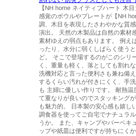
【NH home ネイティブハート 
感覚のボウルやプレートが【NH h
調、木目を表現したさわやかな質感
演出。 天然の木製品は自然の素材
素材ゆえの弱点もあります。 例え
ったり、水分に弱くしばらく使うと
ど。 そこで登場するのがこのシリ
く、重量も軽く、落としても割れな
洗機対応と言った便利さも兼ね備え
するくらい汚れが付きにくく、手洗
も 主婦に優しい作りです。 耐熱温度
て重なりが良いのでスタッキングが
も魅力的。 日本製の安心感も嬉しい
調食器を使ってご自宅でナチュラル
うか。 また、キャンプやバーベキ
ップや紙皿は便利ですが持ちにくか