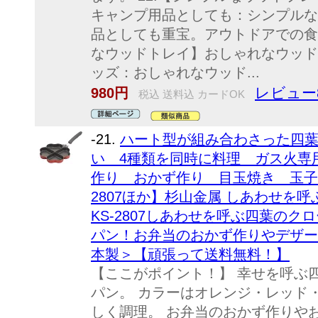
キャンプ用品としても：シンプルな
品としても重宝。アウトドアでの食事
なウッドトレイ】おしゃれなウッド
ッズ：おしゃれなウッド...
レビュー
980円
税込 送料込 カードOK
-21.
ハート型が組み合わさった四
い 4種類を同時に料理 ガス火専
作り おかず作り 目玉焼き 玉子焼き
2807ほか】杉山金属 しあわせを
KS-2807しあわせを呼ぶ四葉の
パン！お弁当のおかず作りやデザー
本製＞【頑張って送料無料！】
【ここがポイント！】 幸せを呼ぶ
パン。 カラーはオレンジ・レッド
しく調理。 お弁当のおかず作りや