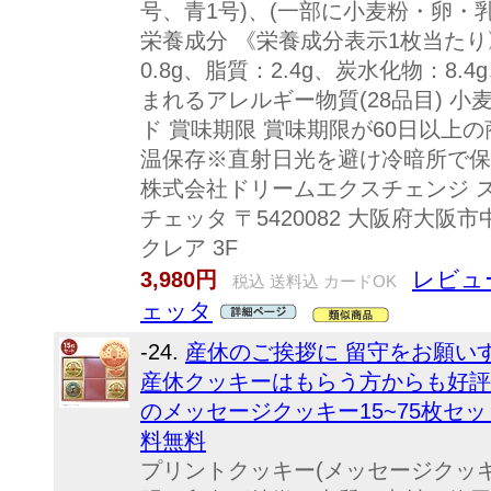
号、青1号)、(一部に小麦粉・卵・
栄養成分 《栄養成分表示1枚当たり》
0.8g、脂質：2.4g、炭水化物：8.
まれるアレルギー物質(28品目) 
ド 賞味期限 賞味期限が60日以上
温保存※直射日光を避け冷暗所で保存
株式会社ドリームエクスチェンジ 
チェッタ 〒5420082 大阪府大阪市
クレア 3F
レビュー
3,980円
税込 送料込 カードOK
ェッタ
-24.
産休のご挨拶に 留守をお願い
産休クッキーはもらう方からも好評で
のメッセージクッキー15~75枚セッ
料無料
プリントクッキー(メッセージクッ