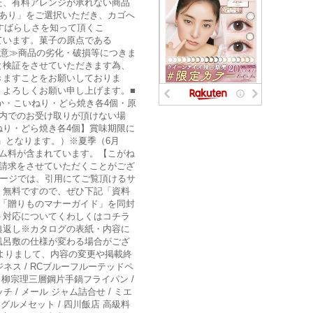
た、有料アレンジが承れない商品
あり」をご選択いただき、カゴへ
すばらしさを知って頂くこ
ています。菓子の原点である
注意≫商品の劣化・破損等につきま
と検証をさせていただきます為、
きますことをお願いしておりま
、よろしくお願い申し上げます。■
もなか・こいねり・どら焼き各4個・原
内でのお受け取りが頂けない場
り・どら焼き各4個】賞味期限に
」となります。）※夏季（6月
ム料が含まれています。【こがね
請求をさせていただくことがござ
ページでは、引用にてご覧頂けるサ
。無料ですので、ぜひ下記「資料
「贈りものマナーガイド」を同封
ト対応についてくわしくはコチラ
典返し※カタログの表紙・内容に
風呂敷の仕様が変わる場合がござ
よりまして、内容の変更や掲載終
ジネス / RCブルーフルーテッドペ
/ 柳宗理三層鋼片手鍋フライパン /
 / メール ジャム詰合せ / ミエ
 グルメセット / 四川飯店 高級料