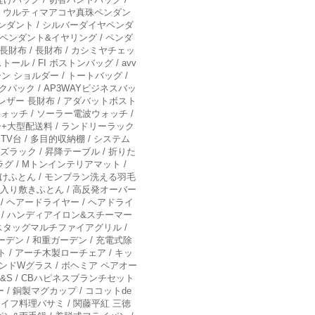
 / ウルティマアコヤ真珠ペンダン
ペンダント / シルバーダイヤペンダ
ニペンダント&イヤリング / ペンダ
 長財布 / 長財布 / カシミヤチェッ
 / FI ボストンバッグ / аvv
ン ショルダー / トートバッグ /
クパック / AP3WAYビジネスバッ
レザー 長財布 / アダバットボスト
ウォッチ / ソーラー電波ウォッチ /
ー+大型配送料 / ランドリーラック
TV台 / 多目的収納棚 / システム
ズラック / 昇降テーブル / 折りた
グ / Mトンインテリアマット /
掛けふとん / モンブラン洗える羽毛
た入り敷きふとん / 高反発オーバー
/ ヘアードライヤー / ヘアドライ
 / ハンディアイロン&スチーマー
 Cスタッグマルチファイアグリル /
デン / 和重ガーデン / 充電式除
 / アーチ木製ローチェア / キッ
ラウンドWグラス / ボヘミア ペアオー
&S / CBハピネスブランチセット
 / 銅製マグカップ / ココットde
スナイフ料理バサミ / 関藤平紅 三徳