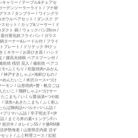
ンキャリー / テーブル&チェアセ
 ガーデンソーラーライト / ブナ材
グラス / タンブラー / ワイングラ
&ボウルペアセット / ダンスク デ
スセット / カップ&ソーサー / ド
クト 鍋 / ウォックパン28cm /
 / 蓋付窒化鉄フライパン / ガラス
焼き鍋ターナー&レードル付 / フライ
トプレート / ドリテック IHクッ
きミキサー / お茶ひき器 / ハンド
盆 / 腰高夫婦椀 ペアスプーン付 /
 備前焼 桟切 花入 / 備前焼 ペアコ
阪モモ+ふくちり / 松阪焼肉+みかん
 / 神戸すきしゃぶ+海鮮ひもの /
ス+めんたいこ / 米沢ロース+づけ
Sサーモン / 山形焼肉+蟹・帆立ごは
めんたいこ / 飛騨しゃぶ+づけサー
あきたこまち / いくら醤油漬+つや姫
 / 漬魚+あきたこまち / ふく刺ふ
 たらば脚肉詰+バルナバハム詰 /
+プリマハム詰 / 辛子明太子+伊
詰 / まぐろ丼の素+トンデンFハ
前沢牛 / オレイン55 / 十勝RM豚
 活伊勢海老 / 山形県庄内産 活ず
セット / ふぐ料理コース / 紅鮭