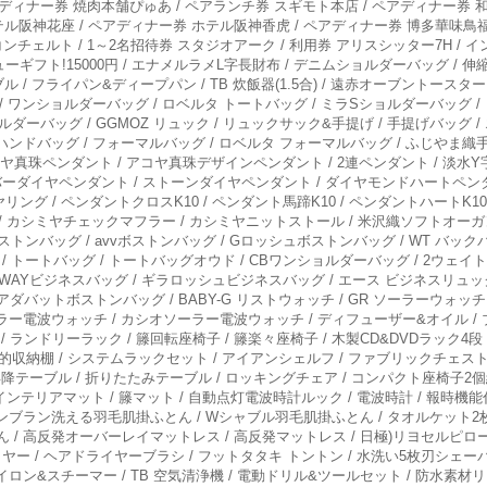
ペアディナー券 焼肉本舗ぴゅあ / ペアランチ券 スギモト本店 / ペアディナー券 和
テル阪神花座 / ペアディナー券 ホテル阪神香虎 / ペアディナー券 博多華味鳥福
コンチェルト / 1～2名招待券 スタジオアーク / 利用券 アリスシッター7H / 
ューギフト!15000円 / エナメルラメL字長財布 / デニムショルダーバッグ / 伸
ル / フライパン&ディープパン / TB 炊飯器(1.5合) / 遠赤オーブントース
 ワンショルダーバッグ / ロベルタ トートバッグ / ミラSショルダーバッグ / ミラ
ョルダーバッグ / GGMOZ リュック / リュックサック&手提げ / 手提げバッグ 
 切替ハンドバッグ / フォーマルバッグ / ロベルタ フォーマルバッグ / ふじやま
コヤ真珠ペンダント / アコヤ真珠デザインペンダント / 2連ペンダント / 淡水
バーダイヤペンダント / ストーンダイヤペンダント / ダイヤモンドハートペンダ
グ / ペンダントクロスK10 / ペンダント馬蹄K10 / ペンダントハートK10 
長財布 / カシミヤチェックマフラー / カシミヤニットストール / 米沢織ソフトオー
 ボストンバッグ / аvvボストンバッグ / Gロッシュボストンバッグ / WT バッ
ー / トートバッグ / トートバッグオウド / CBワンショルダーバッグ / 2ウェイト
3WAYビジネスバッグ / ギラロッシュビジネスバッグ / エース ビジネスリュッ
ダバットボストンバッグ / BABY-G リストウォッチ / GR ソーラーウォッチ 
ラー電波ウォッチ / カシオソーラー電波ウォッチ / ディフューザー&オイル /
 ランドリーラック / 籐回転座椅子 / 籐楽々座椅子 / 木製CD&DVDラック4段 /
多目的収納棚 / システムラックセット / アイアンシェルフ / ファブリックチェス
 昇降テーブル / 折りたたみテーブル / ロッキングチェア / コンパクト座椅子2個
インテリアマット / 籐マット / 自動点灯電波時計ルック / 電波時計 / 報時機
ンブラン洗える羽毛肌掛ふとん / Wシャブル羽毛肌掛ふとん / タオルケット2枚セ
/ 高反発オーバーレイマットレス / 高反発マットレス / 日極)リヨセルピロー
イヤー / ヘアドライヤーブラシ / フットタタキ トントン / 水洗い5枚刃シェ
ロン&スチーマー / TB 空気清浄機 / 電動ドリル&ツールセット / 防水素材リ