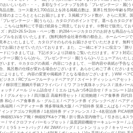
のおいしいもの・・・。多彩なラインナップを誇る「プレゼンテージ・麗(う
商品点数。コース最大1,700点以上を誇る掲載点数は、業界1.性別や年齢を
主様のまごころとともにお届けします。3.掲載ブランド数が、さらに充実。
「プレゼンテージ・麗(うらら)」カタログのポイントです。選べるカタログギ
い。こちらは無料にて手提げ紙袋をご用意しております。※弊社で販売してお
イズ：約22×26.5×2cm・ページ数：約284ページカタログのお好きな商品
ンプルをお送りいたします。(無料)制作会社著作権の都合上、ホームページ
見本といたしまして、カタログそのものをお届けさせていただきます。無料
度でお届けさせていただいております。また、ご一緒にギフトに役立つ「贈り
ードにつきましては、下記ボタンより詳細をご覧いただけます。ギフト対応
テージ麗(うらら)から、プレゼンテージ・麗(うらら)へリニューアルいた
ざいます。※カタログの表紙・内容につきまして、一部内容や表紙が予告な
合、風呂敷の仕様が変わる場合がございます。あらかじめご了承くださいま
りまして、内容の変更や掲載終了となる場合がございます。) WW ペアC&S 
ビジネス / RCブルーフルーテッドペアマグ / スイートディッシュペアセット /
 / 柳宗理三層鋼片手鍋フライパン / ミワ アコヤ真珠ネックレス / 淡水パール
ウォッチ / メール ジャム詰合せ / ミエル はちみつ5本詰合せ / チョコレート詰
/ グルメセット / 四川飯店 高級料理セット / 紅焼鮑翅 / ペア食事券 四代
券 和心 / ペア食事券 ル・グルニエ / ペアランチ券 イグレックベガ / ペアデ
鳥福岡 / ペアディナー券 博多華味鳥大阪 / ペア招待券 笑座こんぱる / ペアク
インドアゴルフ利用券 / 1名招待券 ディファレンス / 2～4名宿泊券 PICA明野 
伸縮杖LV&ケア靴 / 伸縮杖PK&ケア靴 / 折り畳み室内物干し / 引き出し&ス
トースター / マイクロファイバーモップセット / 温度調節機能サーキュレーター / 
/ ミラS トートバッグ / AV 2WAYバッグ / ミントン リュック / キャリーバ
バッグ / エナメルボストン&財布 / ポシェット / Via 手提げバッグ / 印伝 