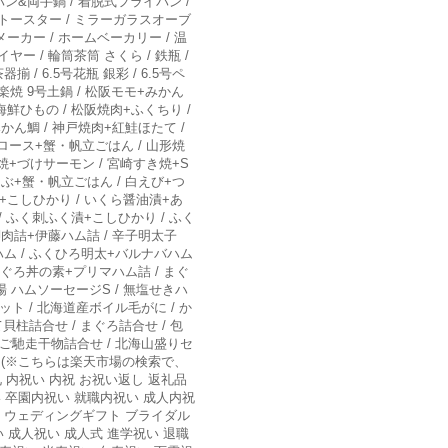
パン&両手鍋 / 着脱式フライパン /
ントースター / ミラーガラスオーブ
ーカー / ホームベーカリー / 温
ー / 輪筒茶筒 さくら / 鉄瓶 /
/ 6.5号花瓶 銀彩 / 6.5号ペ
信楽焼 9号土鍋 / 松阪モモ+みかん
海鮮ひもの / 松阪焼肉+ふくちり /
かん鯛 / 神戸焼肉+紅鮭ほたて /
沢ロース+蟹・帆立ごはん / 山形焼
焼+づけサーモン / 宮崎すき焼+S
ゃぶ+蟹・帆立ごはん / 白えび+つ
漬+こしひかり / いくら醤油漬+あ
 / ふく刺ふく漬+こしひかり / ふく
脚肉詰+伊藤ハム詰 / 辛子明太子
ハム / ふくひろ明太+バルナバハム
まぐろ丼の素+プリマハム詰 / まぐ
田牧場 ハムソーセージS / 無塩せきハ
ト / 北海道産ボイル毛がに / か
貝柱詰合せ / まぐろ詰合せ / 包
 ご馳走干物詰合せ / 北海山盛りセ
ード (※こちらは楽天市場の検索で、
内祝い 内祝 お祝い返し 返礼品
 卒園内祝い 就職内祝い 成人内祝
い ウェディングギフト ブライダル
 成人祝い 成人式 進学祝い 退職