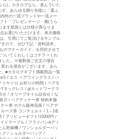
らら)」カタログなら、喜んでいた
問わず、あらゆる贈り先様に「選ぶ
国内外の一流ブランドや一流メー
フト「プレゼンテージ・麗(うら
ります紙袋とは仕様が異なりま
から1点お選びいただけます。表示価格
では、引用にてご覧頂けるサンプル
ですので、ぜひ下記「資料請求」
ものマナーガイド」を同封させて
についてくわしくはコチラ⇒くわ
しました。※複数個ご注文の場合
く変わる場合がございます。あら
せ。■カタログギフト掲載商品一覧
/ エス ペアワイングラス / バ
 リヤドロ お祈りの時間 / ペアモ
Yネックレス / gtカットワークマ
合せ / オリーブオイル詰合せ / な
目喜川 / ペアディナー券 焼肉本舗
ィナー券 ホテル阪神花座 / ペアデ
ルーズ券 コンチェルト / 1～2名
/ アソビューギフト!15000円 /
ライドテーブル / フライパン&ディ
ふとん乾燥機 / ワンショルダーバッ
ッグ / ショルダーバッグ /
手提げバッグ / 切替ハンドバッグ /