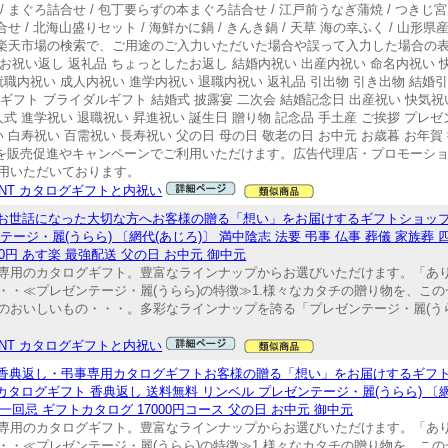
 まぐろ詰合せ / 包丁要らずの本まぐろ詰合せ / 江戸前うなぎ蒲焼 / つきじ
 / 北海山盛りセット / 海鮮かに鍋 / きんき鍋 / 天草 海の幸ふく / 山形県
らは楽天市場の検索で、ご用途のご入力いただいた場合や誤って入力した場合の
祝 お祝い返し 返礼品 ちょっとしたお返し 結婚内祝い 出産内祝い 命名内祝い
就職内祝い 成人内祝い 進学内祝い 退職内祝い 返礼品 引出物 引き出物 結婚
ギフト ブライダルギフト 結婚式 披露宴 二次会 結婚記念日 出産祝い 快気祝
式 進学祝い 退職祝い 昇進祝い 誕生日 贈り物 記念品 手土産 ご挨拶 プレゼ
 白寿祝い 百需祝い 長寿祝い 父の日 母の日 敬老の日 お中元 お歳暮 お年賀 
ギフトを販売促進やキャンペーンでご利用いただけます。広告代理店・プロモーシ
用いただいております。
ENT カタログギフトと内祝い
 お世話になった大切な方へお客様の贈る「想い」をお届けするギフトショップ：C
ージ・麗(うらら) 〔網代(あじろ)〕 満中陰志 法要 弔事 仏事 葬儀 家族葬 
00円 あす楽 最強配送 父の日 お中元 御中元
専用のカタログギフト。豊富なラインナップからお選びいただけます。「あ
・≪プレゼンテージ・麗(うらら)の特徴≫1.様々なカタチの贈り物を、こ
のおいしいもの・・・。多彩なラインナップを誇る「プレゼンテージ・麗(う
ENT カタログギフトと内祝い
お香典返し・弔事専用カタログギフトお客様の贈る「想い」をお届けするギフトシ
タログギフト 香典返し 送料無料 リンベル プレゼンテージ・麗(うらら) 〔網代
一回忌 ギフトカタログ 17000円コース 父の日 お中元 御中元
専用のカタログギフト。豊富なラインナップからお選びいただけます。「あ
・≪プレゼンテージ・麗(うらら)の特徴≫1.様々なカタチの贈り物を、こ