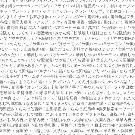
作和包丁 / 蓋付窒化鉄フライパン / ガラス蓋付フライパン / フライパン / フライ
すき焼き鍋ターナー&レードル付 / フライパン&鍋 / 着脱式ハンドル鍋 / オーブ
ホットプレート / ドリテック IHクッカー / グランドリップ / 全自動コーヒーメ
ル付きミキサー / お茶ひき器 / ハンドブレンダー / 電気圧力鍋 / 電気角型フライヤ
待盆 / 腰高夫婦椀 ペアスプーン付 / 有田焼 湯呑・飯碗揃 / 掛分ぶどう 蓋付茶器揃 
 / 備前焼 桟切 花入 / 備前焼 ペアコーヒー碗皿 / 萬古焼 7号深鍋セット / 
 松阪モモ+ふくちり / 松阪焼肉+みかん鯛 / 松阪焼肉+紅鮭ほたて / 松阪焼肉+
て / 神戸すきしゃぶ+海鮮ひもの / 神戸すきしゃぶ+ふくちり / 神戸焼肉+み
ース+めんたいこ / 米沢ロース+づけサーモン / 米沢ロース+Sサーモン / 米
+Sサーモン / 山形焼肉+蟹・帆立ごはん / 宮崎すき焼+めんたいこ / 宮崎すき
+めんたいこ / 飛騨しゃぶ+づけサーモン / 飛騨しゃぶ+Sサーモン / 飛騨し
えび+あきたこまち / いくら醤油漬+つや姫 / いくら醤油漬+雪若丸 / いくら醤油
こしひかり / 漬魚+あきたこまち / ふく刺ふく漬+つや姫 / ふく刺ふく漬+雪若丸
ム / たらば脚肉詰+バルナバハム詰 / たらば脚肉詰+プリマハム詰 / たらば
辛子明太子+プリマハム詰 / 辛子明太子+伊藤ハム詰 / ふくひろ明太+トンデンF
伊藤ハム詰 / まぐろ丼の素+トンデンFハム / まぐろ丼の素+バルナバハム詰 / 
 神戸牛 / 前沢牛 / オレイン55 / 十勝RM豚 / 手ノ子牛やわらかRビーフ / 平
勢志摩産 活伊勢海老 / 山形県庄内産 活ずわいがに / たらばがにしゃぶしゃぶセッ
ぐ刺身セット / ふぐ料理コース / 紅鮭姿切身・魚卵詰合せ / 剥きえび・ほたて
きじ宮川本廛うなぎ蒲焼 / 厚切りまろやか西京漬 / 海鮮粕漬・西京漬詰合せ /
 / 山形県産さくらんぼ佐藤錦 / 山形県産 さくらんぼ 紅秀峰 ■楽天検索キーワ
表示対策として掲載しております) カタログ ギフトお祝い 御祝 お礼 御礼 
祝い 快気内祝い 新築内祝い 引越し内祝い 入学内祝い 入園内祝い 卒業内祝い
 結婚引出物 結婚引き出物 香典返し 男性向け 女性向け 目上の方向け 結婚祝
 快気祝い 新築祝い 引越し祝い 入学祝い 入園祝い 卒業祝い 卒園祝い 就職祝い