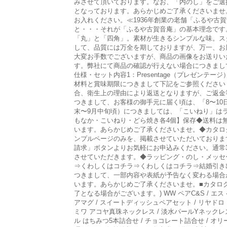
みさせて頂いております。なお、「内のし」をご選
となっております。あらかじめご了承くださいませ
お入れください。≪1936年創業の老舗「ふるや
と・・・それが「ふるや古賀音庵」の基本理念です
「丸」と「四角」。素材が生きるシンプルな味。ス
して、品質には万全を期しておりますが、万一、お
大変お手数でございますが、商品の画像をお送りい
す。弊社にて商品の確認が行えない場合につきまし
仕様・セット内容1：Presentage（プレゼンテ
材料と賞味期限につきまして下記をご参照ください
合、衛生上の理由により返送となりますが、ご返金
つきまして、お客様の御手元に届く頃は、「8〜10
末〜9月中旬頃）につきましては、「こいねり」は
もなか・こいねり・どら焼き各4個】保存◆送料は
います。あらかじめご了承くださいませ。◆カタロ
ンプルページのみを、掲載させていただいておりま
請求」ボタンよりお気軽にお申込みください。通常
させていただきます。◆ラッピング・のし・メッセ
⇒くわしくはコチラ⇒くわしくはコチラ⇒結婚引き
つきまして、一部内容や表紙が予告なく変わる場合
います。あらかじめご了承くださいませ。■カタロ
了となる場合がございます。) WW ペアC&S / エ
アマグ / スイートディッシュペアセット / リヤドロ
ミワ アコヤ真珠ネックレス / 淡水パールYネックレス 
ル はちみつ5本詰合せ / チョコレート詰合せ / オリ