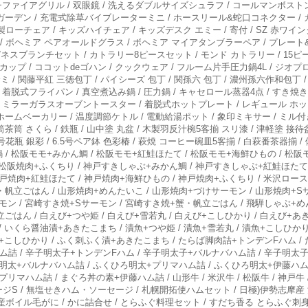
ルチファイアグリル / 双眼鏡 / 洗えるダブルサイズシュラフ / コールマンボスト
和重ガーデン / 充電式除草バイブレーターミニ / ホースリール&蛇口コネクター /
ーチェア / キッズハイチェア / キッズデスク エミー / 寄付 / SZ 赤ワイン
ス / ボヘミア ペアオールドグラス / ボヘミア マイアタンブラーペア / プレート
ピネスブランチセット / カトラリー8ピースセット / モンド カトラリー / 15ピー
ップ / ココットdeゴハン / クックウェア / フルーム片手圧力鍋4L / ジオプロダ
ミ / 関藤平紅 三徳包丁 / パイシーズ 包丁 / 関孫六 包丁 / 濃州孫六作和包丁
/ 着脱式フライパン / 真空煮込み鍋 / 圧力鍋 / キャセロール蒸器4点 / すき
/ ミラーガラスオーブントースター / 着脱式ホットプレート / レギュール ホッ
ホームベーカリー / 温度調節ケトル / 電動給湯ポット / 象印ミキサー / ミル付
茶筒 さくら / 鉄瓶 / 山中塗 丸盆 / 木製羽反汁椀5客揃 スリ漆 / 津軽塗 接待
号花瓶 銀彩 / 6.5号ペア鉢 色彩椿 / 萩焼 コーヒー碗皿5客揃 / 白萩番茶器揃 /
鍋 / 松阪モモ+みかん鯛 / 松阪モモ+紅鮭ほたて / 松阪モモ+海鮮ひもの / 松
/ 松阪焼肉+ふくちり / 神戸すきしゃぶ+みかん鯛 / 神戸すきしゃぶ+紅鮭ほたて
戸焼肉+紅鮭ほたて / 神戸焼肉+海鮮ひもの / 神戸焼肉+ふくちり / 米沢ロー
・帆立ごはん / 山形焼肉+めんたいこ / 山形焼肉+づけサーモン / 山形焼肉+
モン / 宮崎すき焼+Sサーモン / 宮崎すき焼+蟹・帆立ごはん / 飛騨しゃぶ+
立ごはん / 白えび+つや姫 / 白えび+雪若丸 / 白えび+こしひかり / 白えび+
 いくら醤油漬+あきたこまち / 漬魚+つや姫 / 漬魚+雪若丸 / 漬魚+こしひかり
漬+こしひかり / ふく刺ふく漬+あきたこまち / たらば脚肉詰+トンデンFハム /
詰 / 辛子明太子+トンデンFハム / 辛子明太子+バルナバハム詰 / 辛子明太子
ろ明太+バルナバハム詰 / ふくひろ明太+プリマハム詰 / ふくひろ明太+伊藤ハム
マハム詰 / まぐろ丼の素+伊藤ハム詰 / 山形牛 / 米沢牛 / 松阪牛 / 神戸牛 / 
ジS / 無塩せきハム・ソーセージ / 札幌開拓使ハムセット / 日極)伊勢志摩産
ボイル毛がに / かに詰合せ / とらふぐ料理セット / すだち香る とらふぐ刺身