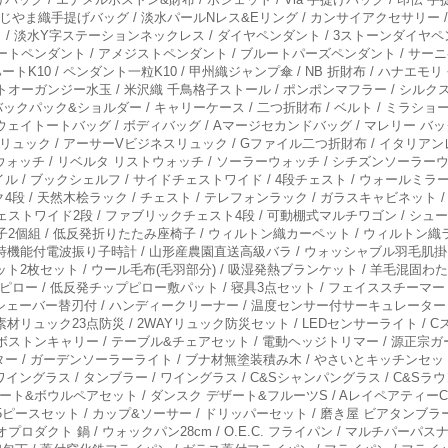
ふじやま織手提げバッグ / 淡水パールNレス&Eリング / カンサイアクセサリー
ト / 淡水Y字ステーションネックレス / ダイヤペンダント / 3ストーンダイヤ
ートペンダント / アメジストペンダント / ブルートパーズペンダント / サー
ートK10 / ペンダント一粒K10 / 甲州織ジャンプ傘 / NB 折財布 / ハナエモリ
ーガンジー水玉 / 米沢織 千鳥格子ストール / ポンポンマフラー / シルクストール
ックパック&ショルダー / キャリーケース / 二つ折財布 / ベルト / ミラショー
ウェイトートバッグ / ボディバッグ / Aマージセカンドバッグ / マレリー バッ
スリュック / アーサーVビジネスリュック / Gファイル二つ折財布 / イタリアン
ラーウォッチ / リベルタ リストウォッチ / ソーラーウォッチ / シチズンソーラー
 / ブックシェルフ / サイドチェストワイド / 4段チェスト / ウォールミラ
ク4段 / 天然木桧ラック / チェスト / テレフォンラック / ガラスキャビネット / 
ストワイド2段 / ファブリックチェスト4段 / 可動棚式マルチワゴン / シュー
子2個組 / 低反発折りたたみ座椅子 / ウィルトン織カーペット / ウィルトン織ラ
 報時機能付電波振り子時計 / 山形産農園直送高級バラ / ウォッシャブル羽毛肌
ット2枚セット / ウール毛布(毛羽部分) / 吸湿発熱ブランケット / 羊毛混固わ
ピロー / 低反発チップピロー敷パット / 寝具3点セット / フェイススチーマー 
刃シェーバー替刃付 / ハンディークリーナー / 温度センサー付サーキュレーター
水素材リュック23点防災 / 2WAYリュック防災セット / LEDセンサーライト /
ボストンキャリー / テーブル&チェアセット / 電動ヘッジトリマー / 源正宗ガー
 / ガーデンソーラーライト / ブナ材無塗装積み木 / やさいとキッチンセット
赤ワイングラス / タンブラー / ワイングラス / C&Sシャンパングラス / C&S
レート&ボウルペアセット / ダンスク デザート&フルーツS / AレイペアティーC
15ピースセット / カップ&ソーサー / ドリッパーセット / 磨き屋 ビアタンブラー
オプロダクト 鍋 / ウォックパン28cm / O.E.C. フライパン / マルチパーパ