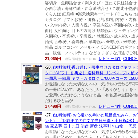
姿切身・魚卵詰合せ / 剥きえび・ほたて貝柱詰合せ /
か西京漬 / 海鮮粕漬・西京漬詰合せ / ご馳走干物詰合せ
くらんぼ 紅秀峰 ■楽天検索キーワード (※こち
カタログ ギフトお祝い 御祝 お礼 御礼 内祝い 内
い 入学内祝い 入園内祝い 卒業内祝い 卒園内祝い 
向け 女性向け 目上の方向け 結婚祝い ウェディング
入園祝い 卒業祝い 卒園祝い 就職祝い 成人祝い 成人
婚式 古希祝い 喜寿祝い 卒寿祝い 傘寿祝い 米寿祝い
粗品 ゴルフコンペ ノベルティ CONCENTの
品、販促、ノベルティ」などさまざまな用途でご利
21,065円
レビュー4件
CONC
税込 送料別 カードOK
-28.
(送料無料)香典返し・弔事向けカタログギフト
タログギフト 香典返し 送料無料 リンベル プレゼンテ
一周忌 一回忌 ギフトカタログ 17000円コース 150
お世話になった大切な方への、気持ちの伝わる弔事
の一冊に込めて。あなたらしい「ありがとう」を・・
ご愛用いただけるようなひと品、有名店や全国各地
だけるひと品が...
17,490円
レビュー4件
CONC
税込 送料込 カードOK
-27.
(送料無料) お心遣いの利いた風呂敷包みを。
ント） 【13時までの注文で当日発送・土日祝OK】カ
儀 家族葬 四十九日 初盆 新盆 法事引き出物 一周忌 
お世話になった大切な方への、気持ちの伝わる弔事
の一冊に込めて。あなたらしい「ありがとう」を・・