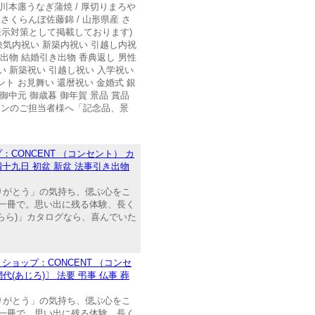
宮川本廛うなぎ蒲焼 / 厚切りまろや
産さくらんぼ佐藤錦 / 山形県産 さ
表示対策として掲載しております)
 快気内祝い 新築内祝い 引越し内祝
引出物 結婚引き出物 香典返し 男性
い 新築祝い 引越し祝い 入学祝い
ント お見舞い 還暦祝い 金婚式 銀
御中元 御歳暮 御年賀 景品 賞品
ョンのご担当者様へ「記念品、景
ONCENT （コンセント） カ
四十九日 初盆 新盆 法事引き出物
りがとう」の気持ち、偲ぶ心をこ
の一冊で。思い出に残る体験、長く
らら)」カタログなら、喜んでいた
ョップ：CONCENT （コンセ
(あじろ)〕 法要 弔事 仏事 葬
りがとう」の気持ち、偲ぶ心をこ
の一冊で。思い出に残る体験、長く