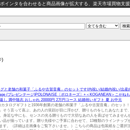
ポインタを合わせると商品画像が拡大する、楽天市場買物支援
)
グと老舗の和菓子「ふるや古賀音庵」のセットです(内祝い/結婚内祝い/出産内
ntage (プレゼンテージ)POLONAISE〔ポロネーズ〕+＜KOGANEAN＞こ
返し 満中陰志 おしゃれ 20000円 2万円コース 結婚祝いギフト 夏 お中元
のカタログギフトと1936年創業の老舗の和菓子「ふるや古賀音庵」のセット
」そう言って喜ぶ、あの人の笑顔が目に浮かび、贈りものをしたあなたまで
フトです。身近な中にも、センスの光る贈りもので大切なあの人を喜ばせてみませ
い品が揃っています。贈り先様やご予算に合わせて、13種類のラインナップ
ます。（詳細は左画像をご覧下さいませ。）こちらの商品は包装紙をご選択