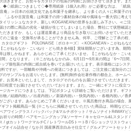
択頂きますと、お熨斗をカタログの包装の内側にお掛けさせて頂きます。ま
。◆◇紙袋につきまして◇◆専用紙袋（1個入れ用）がご必要な方は、「紙袋
古賀音庵」≫日本の伝統文化である和菓子を継承し、より多くの人々に和菓子の
。「ふるや古賀音庵」は和菓子の持つ素材自体の味や風味を一番大切に考え
タイリッシュなカタチ。新しいKOGANEANの世界をお楽しみ下さい。≪ご
届けの際に商品の劣化・破損が生じてしまいました場合、弊社にて状態確認
ただきますか、もしくは運送業者より商品を引き取りにお伺いさせていただ
てのご返金・交換等が承ることができません為、何卒、ご理解とご了承の程
ージ）カタログギフト POLONAISE〔ポロネーズ〕＜KOGANEAN＞こがね
【こがねもなか・こいねり・どら焼き各4個】賞味期限がございます為、期間
等は致しかねます。あらかじめご了承くださいませ。【こがねもなか・こいね
日間」となります。（※こがねもなかのみ、6月1日〜9月末の間は「6〜7日間
ラップ個包装の内側に紙台紙を巻いてお届けいたします。表示価格にはシステ
無料ですが、一部離島や沖縄への発送につきましては、ご注文後に追加分のご
グのサンプルをお送りいたします。(無料)制作会社著作権の都合上、ホーム
す。お見本といたしまして、カタログそのものをお届けさせていただきます
3日程度でお届けさせていただいております。また、ご一緒にギフトに役立つ
ージカードにつきましては、下記ボタンより詳細をご覧いただけます。ギフ
出物／結婚内祝い／出産内祝い／新築内祝い・快気内祝い・各種内祝い／香
がございます。あらかじめご了承くださいませ。※風呂敷付き商品の場合、
グギフト掲載商品一覧 (※こちらに掲載させていただいた商品は、時期などに
ス ペアワイングラス / バックパック&マルチポケット / サムソナイトR4WAYビ
 お祈りの時間 / ペアモーニングカップ&ソーサー / キャセロール&Lスタンド 
/ gtカットワークマルチC / レトワールDSトートB / Gショックリストウォッチ
ーブオイル詰合せ / なか川 国産豚西京白みそ仕立て / グルメアソートセット /