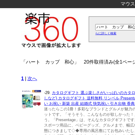
マウス
らに詳しく検索
「ハート カップ 和心」
20件取得済み(全1ページ
1
|
次へ
-29.
カタログギフト 選ぶ楽しさがいっぱいのカタロ
しなど) カタログギフト 送料無料 リンベル Prese
い お祝い 新築 出産 結婚式 快気祝い 引き出物 香典
迷ったらこの1冊！多彩なブランドとグルメが魅力
ットです。「そうそう、こんなものが欲しかった！
う。「Presentage」は、そんなカタログギ
スポーツ用品に、ベビーグッズ、グルメまで、幅広
態につきまして◇◆専用の風呂敷にてお包みいたし