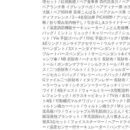
理セット / 紅焼鮑翅 / ペア食事券 四代目喜川 / 
ペアランチ券 イグレックベガ / ペアディナー券 ホ
大阪 / ペア招待券 笑座こんぱる / ペアクルーズ券 
ディファレンス / 2～4名宿泊券 PICA明野 / アソビ
靴 / 折り畳み室内物干し / 引き出し&スライドテーブ
ト / 温度調節機能サーキュレーター / ふとん乾燥機 /
バッグ / ミントン リュック / キャリーバッグ / シ
ット / Via 手提げバッグ / 印伝 手提げバッグ /
&Eリング / カンサイアクセサリー / ウルティマア
ヤペンダント / 3ストーンダイヤペンダント / シル
ブルートパーズペンダント / サーニペンダント&イヤリン
ャンプ傘 / NB 折財布 / ハナエモリ 長財布 / 
トール / ポンポンマフラー / シルクストール / FI
ス / 二つ折財布 / ベルト / ミラショーン ショルダ
ージセカンドバッグ / マレリー バックパック / AP
Gファイル二つ折財布 / イタリアンレザー 長財布 / ア
ーラーウォッチ / シチズンソーラーウォッチ / ソー
ワイド / 4段チェスト / ウォールミラー+大型配送料 /
レフォンラック / ガラスキャビネット / TV台 / 
ト4段 / 可動棚式マルチワゴン / シューズラック /
ィルトン織カーペット / ウィルトン織ラグ / Mトン
送高級バラ / ウォッシャブル羽毛肌掛けふとん / モ
吸湿発熱ブランケット / 羊毛混固わた入り敷きふとん 
寝具3点セット / フェイススチーマー / ヘアードラ
ー / 温度センサー付サーキュレーター / ハンディアイ