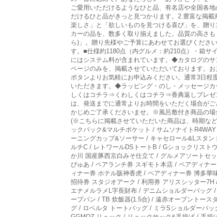
ご愛用いただけるようなひと品、有名店や全国各地
だけるひと品がきっと見つかります。2.豊富な掲載
楽しさ」と「欲しいものを見つける喜び」を、贈り
カーの品を、数多く取り揃えました。品質の高さも
ら)」。贈り先様やご予算にあわせてお選びくださ
す。■仕様約1180点（内グルメ：約210点）・箱サ
にはシステム料が含まれています。◆カタログのサ
ページのみを、掲載させていただいております。お
ボタンよりお気軽にお申込みください。通常3日程
いただきます。◆ラッピング・のし・メッセージカ
しくはコチラ⇒くわしくはコチラ⇒香典返しプレゼン
は、発送までに通常よりお時間をいただく場合がご
かじめご了承くださいませ。※風呂敷付き商品の場
(※こちらに掲載させていただいた商品は、時期などによ
ックパック&マルチポケット / サムソナイトR4WAY
ーニングカップ&ソーサー / キャセロール&Lスタンド
ルチC / レトワールDSトートB / Gショックリスト
か川 国産豚西京白みそ仕立て / グルメアソートセット 
ぴゅあ / ペアランチ券 スギモト本店 / ペアディナー
ィナー券 ホテル阪神香虎 / ペアディナー券 博多華味
招待券 スタジオアーク / 利用券 アリスシッター7H / 
エナメルラメL字長財布 / デニムショルダーバッグ / 
ープパン / TB 炊飯器(1.5合) / 遠赤オーブン
グ / ロベルタ トートバッグ / ミラSショルダーバッグ 
GGMOZ リュック / リュックサック&手提げ / 手提げ