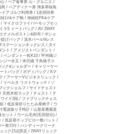
心 / ペア食事券 ル・グルニエ /
岡 / ペアディナー券 博多華味鳥
インドアゴルフ利用券 / 1名招待券
縮杖LV&ケア靴 / 伸縮杖PK&ケア
ター / マイクロファイバーモップセッ
S トートバッグ / AV 2WAY
/ エナメルボストン&財布 / ポシェ
織手提げバッグ / 淡水パールNレス
Y字ステーションネックレス / ダイ
ント / アメジストペンダント /
/ ペンダント一粒K10 / 甲州織ジ
ガンジー水玉 / 米沢織 千鳥格子ス
クパック&ショルダー / キャリーケー
ートバッグ / ボディバッグ / Aマ
ク / アーサーVビジネスリュック /
/ リベルタ リストウォッチ / ソ
 ブックシェルフ / サイドチェスト
 天然木桧ラック / チェスト / テ
トワイド2段 / ファブリックチェス
組 / 低反発折りたたみ座椅子 / ウ
能付電波振り子時計 / 山形産農園直
ット / ウール毛布(毛羽部分) /
 / 低反発チップピロー敷パット /
ーバー替刃付 / ハンディークリーナ
ュック23点防災 / 2WAYリュック