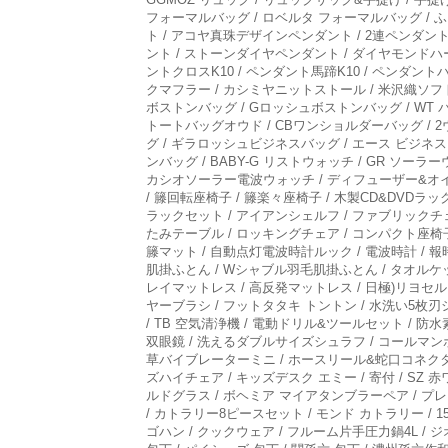
フォーマルバッグ / ロベルタ フォーマルバッグ / 
ト / アコヤ真珠デザインペンダント / 2連ペンダン
ント / ストーンダイヤペンダント / ダイヤモンドハ
ントクロスK10 / ペンダント馬蹄K10 / ペンダントハ
クマフラー / カシミヤニットストール / 米沢織ソフトオ
ボストンバッグ / Gロッシュボストンバッグ / WT バ
トートバッグオウド / CBワンショルダーバッグ / 2
グ / ギラロッシュビジネスバッグ / エース ビジネ
ンバッグ / BABY-G リストウォッチ / GR ソー
カシオソーラー電波ウォッチ / ディフューザー&オイル
/ 籐回転座椅子 / 籐楽々座椅子 / 木製CD&DVDラッ
ラックセット / アイアンシェルフ / ファブリックチェ
たみテーブル / ロッキングチェア / コンパクト座椅
籐マット / 自動点灯電波時計ルック / 電波時計 /
肌掛ふとん / Wシャブル羽毛肌掛ふとん / タオルケ
レイマットレス / 高反発マットレス / 日極)リヨセル
ヤーブラシ / フットタタキ トントン / 水洗い5枚
/ TB 空気清浄機 / 電動ドリル&ツールセット / 防
双眼鏡 / 洗えるダブルサイズシュラフ / コールマン
草バイブレーターミニ / ホースリール&蛇口コネクター
ズハイチェア / キッズデスク エミー / 寄付 / SZ 
ルドグラス / ボヘミア マイアタンブラーペア / プ
/ カトラリー8ピースセット / モンド カトラリー / 
ゴハン / クックウェア / フルーム片手圧力鍋4L / ジ