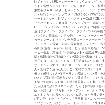
防災セット / LEDセンサーライト / Cスタッグマ
ット / 電動ヘッジトリマー / 源正宗ガーデン / 
無塗装積み木 / やさいとキッチンセット / アーチ木製ロ
ス / C&Sシャンパングラス / C&SラウンドWグラ
ザート&フルーツS / AレイペアティーC&S / CBハ
リッパーセット / 磨き屋 ビアタンブラー / 銅製マグカ
O.E.C. フライパン / マルチパーパスナイフ料理バサ
蓋付フライパン / フライパン / フライパン&両手鍋 
パン&鍋 / 着脱式ハンドル鍋 / オーブントースター 
カー / グランドリップ / 全自動コーヒーメーカー / 
ブレンダー / 電気圧力鍋 / 電気角型フライヤー / 輪筒
有田焼 湯呑・飯碗揃 / 掛分ぶどう 蓋付茶器揃 / 6.5
ーヒー碗皿 / 萬古焼 7号深鍋セット / 信楽焼 9号土
鯛 / 松阪焼肉+紅鮭ほたて / 松阪焼肉+海鮮ひもの 
神戸すきしゃぶ+ふくちり / 神戸焼肉+みかん鯛 / 神
サーモン / 米沢ロース+Sサーモン / 米沢ロース+蟹
ん / 宮崎すき焼+めんたいこ / 宮崎すき焼+づけサー
モン / 飛騨しゃぶ+Sサーモン / 飛騨しゃぶ+蟹・帆
/ いくら醤油漬+雪若丸 / いくら醤油漬+こしひかり /
く漬+つや姫 / ふく刺ふく漬+雪若丸 / ふく刺ふく
たらば脚肉詰+プリマハム詰 / たらば脚肉詰+伊藤ハム
藤ハム詰 / ふくひろ明太+トンデンFハム / ふくひ
ム / まぐろ丼の素+バルナバハム詰 / まぐろ丼の素+プリ
/ 手ノ子牛やわらかRビーフ / 平田牧場 ハムソーセー
わいがに / たらばがにしゃぶしゃぶセット / 北海道産