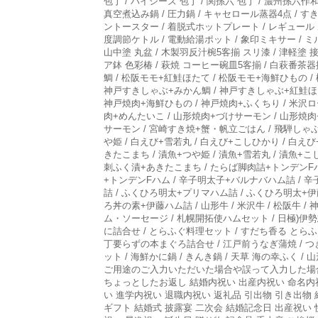
包丁 / パイシーズ 包丁 / 関孫六 包丁 / 濃州孫六
真空煮込み鍋 / 圧力鍋 / キャセロール蒸器4点 / 
ントースター / 着脱式ホットプレート / レギュール 
度調節ケトル / 電動給湯ポット / 象印ミキサー / ミ
山中塗 丸盆 / 木製羽反汁椀5客揃 スリ漆 / 津軽塗 接
ア鉢 色彩椿 / 萩焼 コーヒー碗皿5客揃 / 白萩番茶器揃
鯛 / 松阪モモ+紅鮭ほたて / 松阪モモ+海鮮ひもの /
神戸すきしゃぶ+みかん鯛 / 神戸すきしゃぶ+紅鮭ほた
神戸焼肉+海鮮ひもの / 神戸焼肉+ふくちり / 米沢ロ
肉+めんたいこ / 山形焼肉+づけサーモン / 山形焼肉
サーモン / 宮崎すき焼+蟹・帆立ごはん / 飛騨しゃぶ
や姫 / 白えび+雪若丸 / 白えび+こしひかり / 白
きたこまち / 漬魚+つや姫 / 漬魚+雪若丸 / 漬魚+
刺ふく漬+あきたこまち / たらば脚肉詰+トンデンFハ
+トンデンFハム / 辛子明太子+バルナバハム詰 / 
詰 / ふくひろ明太+プリマハム詰 / ふくひろ明太+
ろ丼の素+伊藤ハム詰 / 山形牛 / 米沢牛 / 松阪牛 /
ム・ソーセージ / 札幌開拓使ハムセット / 日極)伊
に詰合せ / とらふぐ料理セット / すだち香る とらふ
丁要らずの本まぐろ詰合せ / 江戸前うなぎ蒲焼 / つ
ット / 海鮮かに鍋 / きんき鍋 / 天草 海の幸ふく
ご用途のご入力いただいた場合や誤って入力した場合の
ちょっとしたお返し 結婚内祝い 出産内祝い 命名内
い 進学内祝い 退職内祝い 返礼品 引出物 引き出物
ギフト 結婚式 披露宴 二次会 結婚記念日 出産祝い