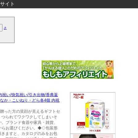
サイト
さ
祝い/快気祝い/引き出物/香典返
がねもなか・こいねり・どら各4個 内祝
！贈った方の笑顔が見えるギフトセ
、つられてワクワクしてしまいそ
んか。ブランド食器や家具・雑貨、
からお選びください。◆◇包装形
頂きますと、カタログのみをお包