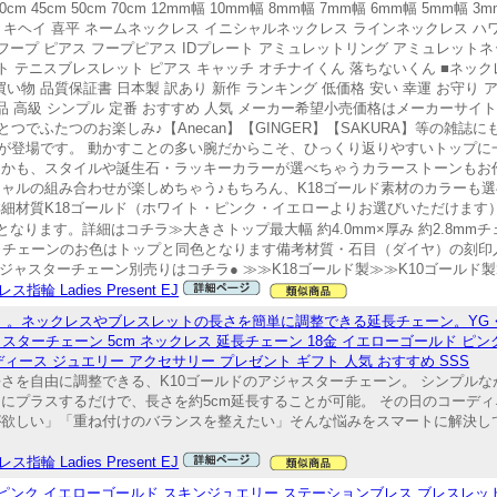
cm 40cm 45cm 50cm 70cm 12mm幅 10mm幅 8mm幅 7mm幅 6mm幅 5mm
ム キヘイ 喜平 ネームネックレス イニシャルネックレス ラインネックレス ハ
フープ ピアス フープピアス IDプレート アミュレットリング アミュレットネ
ニスブレスレット ピアス キャッチ オチナイくん 落ちないくん ■ネックレス 指輪 L
買い物 品質保証書 日本製 訳あり 新作 ランキング 低価格 安い 幸運 お守り 
 上品 高級 シンプル 定番 おすすめ 人気 メーカー希望小売価格はメーカーサ
でふたつのお楽しみ♪【Anecan】【GINGER】【SAKURA】等の雑誌
が登場です。 動かすことの多い腕だからこそ、ひっくり返りやすいトップに
しかも、スタイルや誕生石・ラッキーカラーが選べちゃうカラーストーンもお
ャルの組み合わせが楽しめちゃう♪もちろん、K18ゴールド素材のカラーも選
細材質K18ゴールド（ホワイト・ピンク・イエローよりお選びいただけます
格となります。詳細はコチラ≫大きさトップ最大幅 約4.0mm×厚み 約2.8mm
ださい※チェーンのお色はトップと同色となります備考材質・石目（ダイヤ）の刻
ャスターチェーン別売りはコチラ● ≫≫K18ゴールド製≫≫K10ゴールド製
指輪 Ladies Present EJ
m）。ネックレスやブレスレットの長さを簡単に調整できる延長チェーン。YG
スターチェーン 5cm ネックレス 延長チェーン 18金 イエローゴールド ピン
ィース ジュエリー アクセサリー プレゼント ギフト 人気 おすすめ SSS
さを自由に調整できる、K10ゴールドのアジャスターチェーン。 シンプル
にプラスするだけで、長さを約5cm延長することが可能。 その日のコーデ
が欲しい」「重ね付けのバランスを整えたい」そんな悩みをスマートに解決し
指輪 Ladies Present EJ
ピンク イエローゴールド スキンジュエリー ステーションブレス ブレスレット ダイヤ