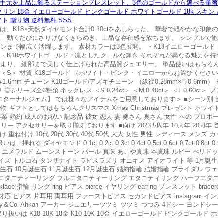
めきが手元を上品に飾るステーションブレスレット。3色のゴールドから選べる華奢デ
フクリン 18金 イエローゴールド ピンクゴールド ホワイトゴールド 18k スキン
ト 贈り物 送料無料 SSS
らは、K18×天然ダイヤモンド合計0.10ctをあしらった、 華奢で軽やかな印
、 動くたびにさりげなくきらめき、上品な存在感を放ちます。 シンプルで
まで幅広く活躍します。 素材カラーは3色展開。 ・K18イエローゴールド：
・K18ホワイトゴールド：凛としたクールな輝き それぞれが異なる魅力を
により、 細部まで美しく仕上げられた高品質ジュエリー。 単品使いはもちろ
S＞ 材質 K18ゴールド （ホワイト・ピンク・イエローからお選びください
み1.6mm チェーン K18ゴールド/アズキチェーン （線径0.28mm×巾0.6mm） 
全6種類 ネックレス ＜S-0.24ct＞ ＜M-0.40ct＞ ＜L-0.60ct＞ ブレス
ジュエリー工房 【エターナルジェム】 では様々なアイテムをご用意しております＞ ■シー
フトとしてはもちろんクリスマス Xmas Christmas プレゼント ホワイ
卒業 婚約 成人のお祝い 記念品 彼女 恋人 妻 嫁さん 奥さん 女性 への プロ
リー アクセサリーを取り揃えております ■向け 2023 5周年 10周年 20周年
重ね付け 10代 20代 30代 40代 50代 大人 女性 男性 レディース メンズ
ダイヤモンド 0.1ct 0.2ct 0.3ct 0.4ct 0.5ct 0.6ct 0.7ct 0.8ct
 エメラルド ムーンストーン パール 真珠 あこや真珠 本真珠 ルビー ぺリド
ズ トルコ石 タンザナイト ラピスラズリ オニキス アイオライト 等 1月誕生石
月誕生石 10月誕生石 11月誕生石 12月誕生石 婚約指輪 結婚指輪 ブライダル 
フエタニティーリング フルエタニティーリング エタニティリング ハーフエタ
e 指輪 リング ring ピアス pierce イヤリング earring ブレスレット bra
アス 片耳用 両耳用 ファーストピアス セカンドピアス instagram インスタ イ
＆Co. Ahkah アーカー ジュエリーツツミ ツツミ つつみ 4ドシー ヨンドシー 4
は K18 18K 18金 K10 10K 10金 イエローゴールド ピンクゴールド ホ