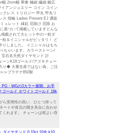
幅 3mm幅 2mm幅 華奢 極細 繊細 幅広
ワイアンジュエリー コイン コイン
ックレス トリロジー 甲丸 甲丸リ
adies Present EJ 通販
アミュレット 縁起 厄除け 厄除 お
イトに基づいて掲載していますどんな
にも掲載されて大ヒット中の一粒ダ
一粒＆イニシャルがピッタリ！ ど
作りしました。 イニシャルはもち
べちゃいます。カラーストーン/
）宝石名天然ダイヤモンド 計
チェーンK18ゴールド/アズキチェー
印入り◆ 大量生産ではない為、ご注
≫≫プラチナ850製
・PG・WGの3カラー展開。お手
クゴールド ホワイトゴールド 18k
ながら実用性の高い、ひとつ持って
ィネートや首元の開き具合に合わせ
てくれます。 チェーンは程よい存
モンド 0.10ct 10金 k10