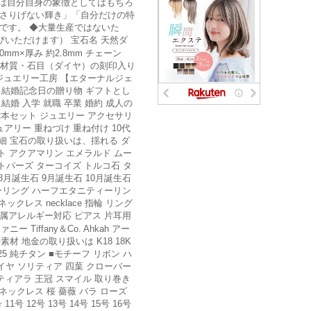
ルは自分自身の象徴としてはもちろ
「さりげない輝き」「自分だけの特
です。 ◆大量生産ではないた
びいただけます） 宝石名 天然ダ
mm×厚み 約2.8mm チェーン
考 材質・石目（ダイヤ）の刻印入り
y ジュエリー工房 【エターナルジェ
 結婚記念日の贈り物 ギフトとし
 結婚 入学 就職 卒業 婚約 成人の
 2本セット ジュエリー アクセサリ
ュアリー 重ねづけ 重ね付け 10代
品詳細 宝石の取り扱いは、揺れる ダ
ト アメジスト アクアマリン エメラルド ムー
トパーズ ターコイズ トルコ石 タ
8月誕生石 9月誕生石 10月誕生石
ィーリング ハーフエタニティーリン
レス necklace 指輪 リング
リー 金属アレルギー対応 ピアス 片耳用
Tiffany＆Co. Ahkah アー
材 地金の取り扱いは K18 18K
925 純チタン ■モチーフ リボン ハ
イヤ ソリティア 四葉 クローバー
 ティアラ 王冠 スマイル 取り巻き
ネックレス 桜 薔薇 バラ ローズ
号 12号 13号 14号 15号 16号