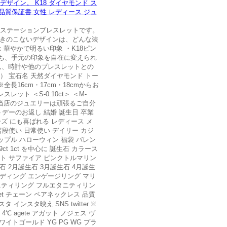
ザイン。 K18 ダイヤモンド ス
 品質保証書 女性 レディース ジュ
象のステーションブレスレットです。
飽きのこないデザインは、どんな装
華やかで明るい印象 ・K18ピン
持ち、手元の印象を自在に変えられ
ん、時計や他のブレスレットとの
） 宝石名 天然ダイヤモンド トー
※全長16cm・17cm・18cmからお
レット ＜S-0.10ct＞ ＜M-
ン別 当店のジュエリーは頑張るご自分
トデーのお返し 結婚 誕生日 卒業
ポーズ にも喜ばれる レディース メ
 普段使い 日常使い デイリー カジ
 カップル ハローウィン 福袋 バレン
 0.9ct 1ct を中心に 誕生石 カラース
ット サファイア ピンクトルマリン
 2月誕生石 3月誕生石 4月誕生
ウェディング エンゲージリング マリ
ニティリング フルエタニティリン
ceret チェーン ペアネックレス 品質
ンスタ映え SNS twitter ※
℃ agete アガット ノジェス ヴ
ワイトゴールド YG PG WG プラ