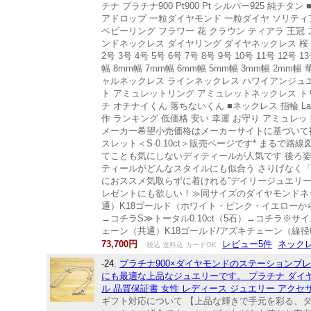
チナ プラチナ900 Pt900 Pt シルバー925 純
アドロップ 一粒ダイヤモンド 一粒ダイヤ ソリティア 
ベビーリング フラワー 花 クラウン ティアラ 王冠 
ンドネックレス ダイヤリング ダイヤネックレス 桜 薔薇
2号 3号 4号 5号 6号 7号 8号 9号 10号 11号 12号 13号
幅 8mm幅 7mm幅 6mm幅 5mm幅 3mm幅 2m
ャルネックレス ラインネックレス ハワイアンジュエ
ト アミュレットリング アミュレットネックレス ト
チ オチナイくん 落ちないくん ■ネックレス 指輪 Ladi
作 ランキング 低価格 安い 幸運 お守り アミュレッ
メーカー希望小売価格はメーカーサイトに基づいて
スレット＜S-0.10ct＞販売ページです* まる
てことも気にしないディティールが人気です 後ろ
ティールがどんなスタイルにも似合う さりげなく
におススメ気取らずに着けれる”デイリージュエリー
レゼントにも欲しい！≫同サイズのダイヤモンドネ
通）K18ゴールド（ホワイト・ピンク・イエローからお
→コチラS≫トータル0.10ct（5石）→コチラ※
ェーン（共通）K18ゴールド/アズキチェーン（線径0
73,700円
レビュー5件
ネックレス
税込 送料込 カードOK
-24.
プラチナ900×ダイヤモンドのステーション
にも最適な上品なジュエリーです。 プラチナ ダイヤモンド
ル 品質保証書 女性 レディース ジュエリー アクセサ
ギフト対応について 【上品な輝きで手元を彩る、ダ