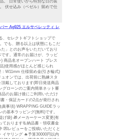
品。 日常使いから特別な日の装
。 伏せ込み（ベゼル）留めで仕
バー Ag925 エルサペレッティ レ
える、セレクトギフトショップで
切。でも、贈る以上は状態にもこだ
った」とのお声をいただいており
本です。通常のお届けが、ラッピ
ニー) 商品名オープンハート ブレス
(ほぼ新品)使用感がほとんど感じられ
径：W11mm 仕様留め金(引き輪式)
内カリュオンでは、出荷前に熟練スタ
頂戴しております(即日発送商品
ングローンのご案内簡単ネット審
商品のお届け後にご利用いただけ
明書・保証カードの2点が発行され
) WRAPPING GUIDEラッ
の基本ラッピング(無料)です。
袋) 🎁メーカーケース変更(有
ております📃納品書・領収書金
中 💌レビューをご投稿いただくと
・イヤリング 🔥予算30000円以内