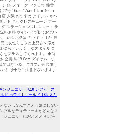
ーン 蛇 スネーク フクロウ 骸骨
22号 16cm 17cm 18cm 40cm
天内の当店 人気 おすすめ アイテム キヘ
ダント ネックレスチェーン フー
ング ステーションブレスレット テ
上で 送料無料 ポイント消化 でお買い
おしゃれ お洒落 キラキラ 上品 高
手元に女性らしさと上品さを添え
イルにもドレッシーなスタイルに
さをプラスしてくれます。 ◆商
 全長 約18.0cm ダイヤパーツ
量生産ではない為、ご注文からお届け
扱いには十分ご注意下さいますよ
キンジュエリー K18 レディース
ルド ホワイトゴールド 18k スキ
見えない…なんてことも気にしない
シンプルなディティールがどんなス
ージュエリーにおススメ ≪ご注