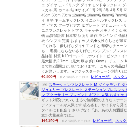
ェ ダイヤモンドリング ダイヤモンドネックレス ダイヤ
スカル 馬 カエル 蛙 ■サイズ 1号 2号 3号 4号 5号 6号 7号
45cm 50cm 70cm 12mm幅 10mm幅 8mm幅
イ 喜平 ネームネックレス イニシャルネックレス 
プ ピアス フープピアス IDプレート アミュレット
ニスブレスレット ピアス キャッチ オチナイくん 落ちない
物 品質保証書 日本製 訳あり 新作 ランキング 低価
級 シンプル 定番 おすすめ 人気◆女性らしさが
てくれる、優しげなダイヤモンドと 華奢なチェー
も、 邪魔にならないさりげないシンプル・ブレス
品詳細 材質 K10ゴールド （ホワイト・ピンク・イエロ
最大幅 約2.7mm（最大 厚み 約1.6mm） チ
まで約2週間ほど頂いております。 こちらの商品
うお願いします。 ●アジャスターチェーン別売りはコ
60,500円
レビュー8件
ネックレス
税込 送料込 カードOK
-26.
ステーションブレスレット M ダイヤモンド ダイ
ジュエリー ブレスレット ステーションブレスレット M
ン アクセサリー プレゼント ギフト 人気 おすすめ 
ギフト対応について まるで路線図のようなステー
ディティールが人気です 後ろ姿も、サイドから見
タイルにも似合う さりげなく「あ、あの人お洒落
意≫大量生産では...
164,340円
レビュー6件
ネックレス
税込 送料込 カードOK