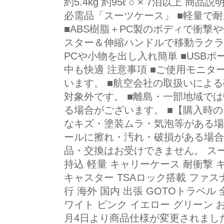
約5.4kg 約95ℓ ○ × 7泊以上 
必需品「スーツケース」 ■軽量で
■ABS樹脂＋PC製のボディで衝撃や
スター＆伸縮ハンドルで移動ラクラ
PCや小物を出し入れ簡単 ■USB
中も快適 注意事項 ■ご使用モニ
います。 ■航空会社の取扱いによ
対象外です。 ■離島・一部地域では
る場合がございます。 ■【購入時
なキズ・塗装ムラ・気泡等がある場
ールに擦れ・汚れ・破損がある場合
品・交換はお受けできません。 スー
持込 軽量 キャリーケース 耐衝撃 
キャスター TSAロック搭載 ファス
行 海外 国内 出張 GOTOトラベル
ワイト ピンク イエロー グリーン お
月4日より商品仕様が変更されました。 