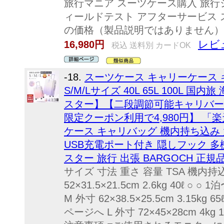
旅行マニア スーツケース購入 旅行シ
ィールドテスト アフターサービス 
の価格（製品説明ではありません）
レビュ
16,980円
税込 送料別 カードOK
-18.
スーツケース キャリーケース 
S/M/Lサイズ 40L 65L 100L 
スター】【二段調節可能キャリバー】
限定クーポン利用で4,980円】 「
ケース キャリバッグ 機内持ち込み 
USB充電ポート付き 隠しフック 多機
スター 旅行 出張 BARGOCH 正
サイズ 寸法 重さ 容量 TSA 機内持
52×31.5×21.5cm 2.6kg 40ℓ
M 外寸 62×38.5×25.5cm 3.15k
ページへ L 外寸 72×45×28cm 4kg