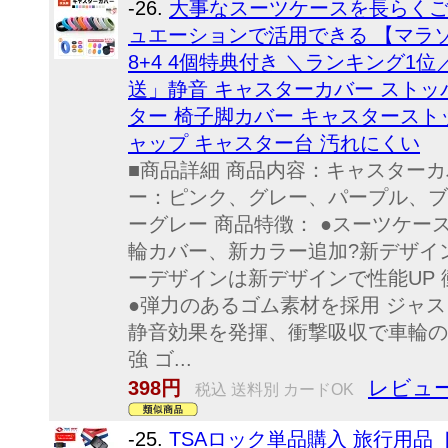
-26.
大事なスーツケースを長らく
ュエーションで活用できる 【マラソ
8+4 4個特典付き ＼ランキング
送」静音 キャスターカバー ストッ
ター 椅子脚カバー キャスターストッ
ャップ キャスター台 汚れにくい
■商品詳細 商品内容：キャスターカバ
ー：ピンク、グレー、パープル、ブ
ーグレー 商品特徴： ●スーツケ
輪カバー、新カラー追加?新デザ
ーデザインは新デザインで性能UP 
●弾力のあるゴム素材を採用 ジャ
静音効果を発揮、衝撃吸収で車輪の
強 ゴ...
レビュー
398円
税込 送料別 カードOK
-25.
TSAロック単品購入 旅行用品