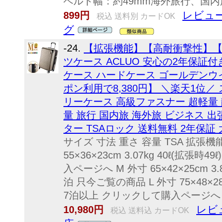
ベルト幅：約49mm海外旅行、国
レビュー
899円
税込 送料別 カードOK
グ
-24.
【拡張機能】【高耐衝撃性】
ツケース ACLUO 安心の2年保証
ケース ハードケース ゴールデンウ
ポン利用で8,380円】 ＼楽天1位／
リーケース 高級ファスナー 超軽量 
量 旅行 国内旅 海外旅 ビジネス 出張
ター TSAロック 送料無料 2年保証 大
サイズ 寸法 重さ 容量 TSA 拡張機
55×36×23cm 3.07kg 40ℓ(拡張時
入ページへ M 外寸 65×42×25cm 3.8k
泊 只今ご覧の商品 L 外寸 75×48×28cm 
7泊以上 クリックして購入ページへ 
レビュ
10,980円
税込 送料込 カードOK