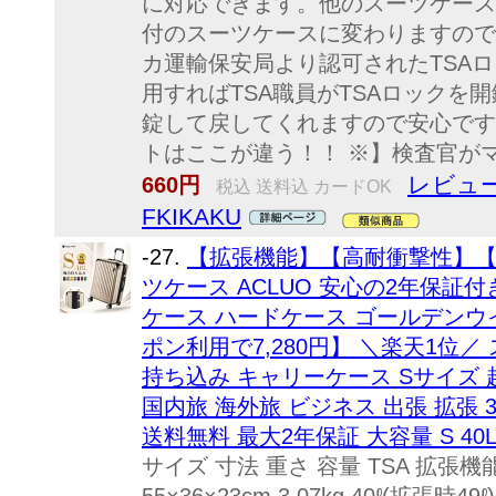
に対応できます。他のスーツケース
付のスーツケースに変わりますので
カ運輸保安局より認可されたTSA
用すればTSA職員がTSAロックを
錠して戻してくれますので安心です
トはここが違う！！ ※】検査官がマ
レビュー
660円
税込 送料込 カードOK
FKIKAKU
-27.
【拡張機能】【高耐衝撃性】
ツケース ACLUO 安心の2年保証
ケース ハードケース ゴールデンウ
ポン利用で7,280円】 ＼楽天1位／
持ち込み キャリーケース Sサイズ 
国内旅 海外旅 ビジネス 出張 拡張 
送料無料 最大2年保証 大容量 S 40
サイズ 寸法 重さ 容量 TSA 拡張機