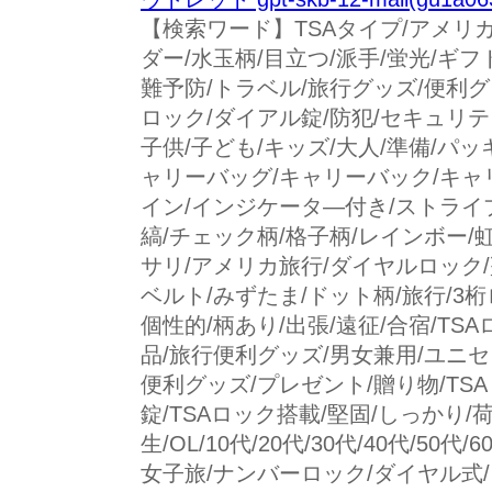
【検索ワード】TSAタイプ/アメリカ圏
ダー/水玉柄/目立つ/派手/蛍光/ギフト
難予防/トラベル/旅行グッズ/便利
ロック/ダイアル錠/防犯/セキュリテ
子供/子ども/キッズ/大人/準備/パッ
ャリーバッグ/キャリーバック/キャ
イン/インジケータ—付き/ストライプ
縞/チェック柄/格子柄/レインボー/
サリ/アメリカ旅行/ダイヤルロック/盗
ベルト/みずたま/ドット柄/旅行/3桁
個性的/柄あり/出張/遠征/合宿/TS
品/旅行便利グッズ/男女兼用/ユニ
便利グッズ/プレゼント/贈り物/TSA
錠/TSAロック搭載/堅固/しっかり/
生/OL/10代/20代/30代/40代/50
女子旅/ナンバーロック/ダイヤル式/