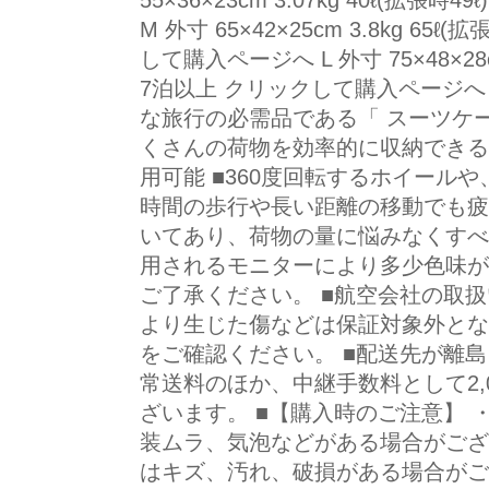
55×36×23cm 3.07kg 40ℓ(拡張時
M 外寸 65×42×25cm 3.8kg 65ℓ(
して購入ページへ L 外寸 75×48×28cm 4
7泊以上 クリックして購入ページへ
な旅行の必需品である「 スーツケー
くさんの荷物を効率的に収納できる
用可能 ■360度回転するホイール
時間の歩行や長い距離の移動でも疲
いてあり、荷物の量に悩みなくすべ
用されるモニターにより多少色味が
ご了承ください。 ■航空会社の取
より生じた傷などは保証対象外とな
をご確認ください。 ■配送先が離
常送料のほか、中継手数料として2,0
ざいます。 ■【購入時のご注意】
装ムラ、気泡などがある場合がござ
はキズ、汚れ、破損がある場合がご