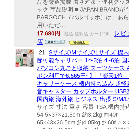
品を厳選掲載 暑さ対策・便利グッ
ック 商品説明 ■ JAPAN BRA
BARGOCH（バルゴッホ）は、あ
用いただ...
レビュ
17,680円
税込 送料込 カードOK
店
-21.
Sサイズ/Mサイズ/Lサイズ 機
節可能キャリバー 1〜3泊 4~6泊 国
パソコン丸ごと収納 スーツケース A
ポン利用で6,665円~】 「楽天1
キャリーケース 機内持ち込み 超軽量
音キャスター カップホルダー USB
国内旅 海外旅 ビジネス 出張 S/M/
サイズ 寸法 重さ 容量 TSA 機内持
54.5×37×21.5cm 約3.2kg 約40ℓ 
65×43×26.5cm 約4.05kg 約60ℓ ○