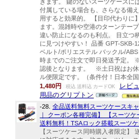
きます。 鍵のないスーツケースに
付属している場合も、さらなる備え
用すると効果的。 【目印代わりに
ます。混雑時や空港のターンテーブ
違い防止になるのも利点。 目立つ
に見つけやすい！ 品番 GPT-SKB-12
ベルト/ポリエステル バックル/ABS
時までのご注文で即日発送予定。 
認後となります。 ※土日祝はお休
ル便限定です。（条件付！日本全国
レビュ
1,480円
税込 送料込 カードOK
用品のグリプトン
-28.
全品送料無料スーツケースキャ
｜ クーポン各種完備】 【スーツケ
送料無料！TSAロック搭載スーツ
【スーツケース同時購入者限定】 送