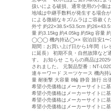
扱いによる破損、通常使用の小傷は
地域は中継手数料が発生する場合が
による微細なキズ/ムラはご容赦くだ
外寸 約22×38.5×53.5cm 約26×43.5×
量 約3.15kg 約4.05kg 約5kg 容量 
◯◯◯ 機内持込◯×× 宿泊目安1〜3
期間：お買い上げ日から1年間（レ
に延長） 初期不良・自然故障など
す。 お知らせ こちらの商品は202
されました。 元製品型番：NT-L020
連キーワード スーツケース 機内持込
量 耐衝撃 大容量 8輪 静音 旅行 出
希望小売価格はメーカーサイトに基
希望小売価格はメーカーサイトに基
希望小売価格はメーカーサイトに基
希望小売価格はメーカーサイトに基