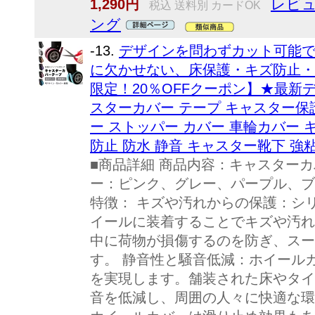
レビュ
1,290円
税込 送料別 カードOK
ング
-13.
デザインを問わずカット可能
に欠かせない、床保護・キズ防止・
限定！20％OFFクーポン】★最新デザ
スターカバー テープ キャスター保
ー ストッパー カバー 車輪カバー 
防止 防水 静音 キャスター靴下 強
■商品詳細 商品内容：キャスターカ
ー：ピンク、グレー、パープル、ブ
特徴： キズや汚れからの保護：シ
イールに装着することでキズや汚れ
中に荷物が損傷するのを防ぎ、スー
す。 静音性と騒音低減：ホイール
を実現します。舗装された床やタイ
音を低減し、周囲の人々に快適な環