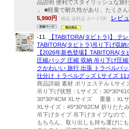
品説明 便利でスタイリッシュな旅
」 ■軽量で耐久性があり、たくさんの
レビュ
5,990円
税込 送料込 カードOK
-11.
【TABITORA(タビトラ)】 
TABITORA(タビトラ)吊り下げ収納
【2026年新色登場】TABITORA(
圧縮バッグ 圧縮 収納 吊り下げ圧縮
クかわいい 旅行 出張 トラベルバッ
仕分け トラベルグッズ Lサイズ 1
商品詳細 素材 ポリエステル Lサイ
吊り下げ状態：Lサイズ：30*30*6
30*30*4CM XLサイズ 重量：X
XLサイズ：45*30*62CM 折りたたみ
吊下げタイプ 吊下げタイプなので
もちろん、取り出しも持ち運びにも