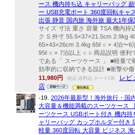
ース 機内持ち込 キャリーバッグ 超
ー USB充電ポート 360度回転キャス
出張 静音 国内旅 海外旅 最大1年
サイズ 寸法 重さ 容量 TSA 機内持
ク S 外寸 55.5×37×21.5cm 2.9kg 
65×43×26cm 3.4kg 65ℓ ○ × 4泊〜6
95ℓ ○ × 7泊以上 ○ ○ 商品説
である「 スーツケース 」 ■軽量
効率的に収納できる設計 ■衝撃や傷..
レビュ
11,980円
税込 送料込 カードOK
店
-19.
2026年最新型！海外旅行・
大容量＆機能満載のスーツケース 【
ーツケース USBポート付き 機内持
ャリーバッグ カップホルダー付き 
軽量 360度回転 大容量 ビジネス 