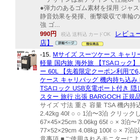
●弾力のあるゴム素材を採用 ジャ
静音効果を発揮、衝撃吸収で車輪の
強 ゴ...
レビュー
990円
税込 送料込 カードOK
店】
-15.
Mサイズ スーツケース キャリ
軽量 国内旅 海外旅 【TSAロック
ー 60L 【先着限定クーポン利用で6
ケース キャリバッグ 機内持ち込み 
TSAロック USB充電ポート付き 
スター 旅行 出張 BARGOCH 正
サイズ 寸法 重さ 容量 TSA 機内持込 
2.42kg 40ℓ ○ ○ 1泊〜3泊 ク
67×45×25cm 3.06kg 65ℓ ○ ×
77×52×29cm 4.08kg 100ℓ ○
意事項 ■ご使用されるモニターに