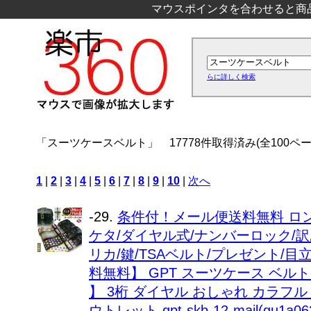
マウスポインタを合わせると商
らに詳しく検索
「スーツケースベルト」
17778件取得済み(全100ペー
1
|
2
|
3
|
4
|
5
|
6
|
7
|
8
|
9
|
10
|
次へ
-29.
条件付！メール便送料無料 ロ
ケタ/ダイヤル式/ナンバーロック/訳
リカ/鍵/TSAベルト/プレゼント/
料無料】 GPT スーツケース ベルト
】 3桁 ダイヤル おしゃれ カラフル
ウトレット gpt-skb-12-mail(gu1a