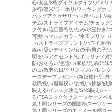
心/安全/3桁ダイヤルタイプ/アメリ
旅行/渡米/ワーホリ/ワーキングホリデ
バッグアクセサリー/固定ベルト/柄/
テム/ストライプアイテム/チェック
ク付き/暗証番号/かため/水玉好き/
可愛い/マルチカラー/水玉プリント
ト/ストライププリント/ハワイ旅行/
線/可愛いデザイン/女の子/男の子/カワ
明るい/アクセント/セキュリティ対
防/おそろい/色違い/家族/兄弟/姉妹
の日/敬老の日/クリスマス/バレンタ
ースデープレゼント/新婚旅行/海外
就職祝い/退職祝い/お祝い/挨拶/餞別
映える/インスタ映え/SNS映え/ハ
る/TSAロック付きスーツケースベル
気！同シリーズの国旗柄スーツケー
気！同シリーズのエアメール柄スー