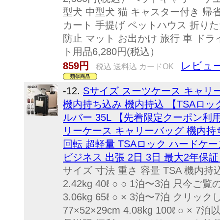
型犬 中型犬 猫 キャスター付き 帰
カート 手提げ ペットハウス 折りたた
防止 マット お出かけ 旅行 車 ドラ
ト用品6,280円(税込）
レビュー
859円
税込 送料込 カードOK
-12.
Sサイズ スーツケース キャリー
機内持ち込み 機内持込 【TSAロッ
ルバー 35L 【先着限定クーポン利用
リーケース キャリーバッグ 機内持ち込
回転 超軽量 TSAロック ハードケース
ビジネス 出張 2日 3日 最大2年保証 
サイズ 寸法 重さ 容量 TSA 機内持込 
2.42kg 40ℓ ○ ○ 1泊〜3泊 只今ご覧
3.06kg 65ℓ ○ × 3泊〜7泊 クリ
77×52×29cm 4.08kg 100ℓ ○