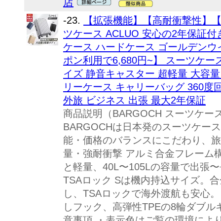
店
-23.
【拡張機能】【高耐衝撃性】
ツケース ACLUO 安心の2年保証
ケース ハードケース ゴールデンウ
ポン利用で6,680円~】 スーツケース
イズ 静音キャスター 超軽量 大容量 1
リーケース キャリーバッグ 360度回
外旅 ビジネス 出張 最大2年保証
商品説明（BARGOCH スーツケース）
BARGOCHは日本発のスーツケー
能・価格のバランスにこだわり、旅
量・強耐衝撃 アルミ合金フレーム構造
と軽量、40L〜105Lの容量で出張
TSAロック Sは機内持込サイズ。
し、TSAロックで海外渡航も安心。
しフック、高弾性TPEの8輪ダブルキ
意事項 ・表示色はご覧の環境によ