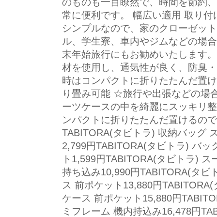
のものも一目瞭然で、時間を節約、
常に便利です。 幅広い適用 取り
シンプルなので、家のクローゼット
ル、学生寮、車内やジムなどの場合
末年始旅行にもお勧めいたします。
材を使用し、通気性が良く、防臭・
時はコンパクトに折りたたんだ置け
り畳み可能 ☆旅行や出張などの場
ーツケースの中を綺麗にスッキリ整
ンパクトに折りたたんだ置けるので
TABITORA(タビトラ) 収納バッ
2,799円TABITORA(タビトラ)
ト1,599円TABITORA(タビトラ
持ち込み10,990円TABITORA(
ス 前ポケット13,880円TABITO
ケース 前ポケット15,880円TABI
ミフレーム 機内持込み16,478円TA