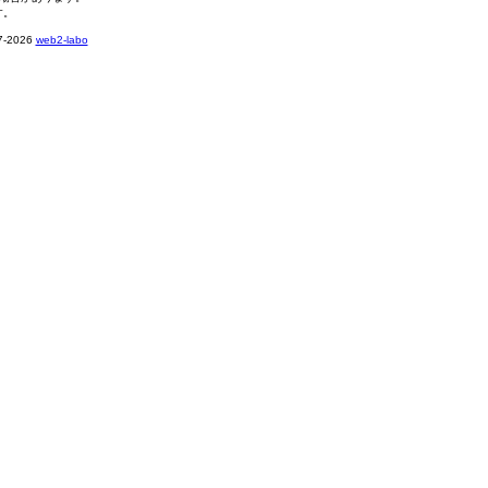
す。
2026
web2-labo