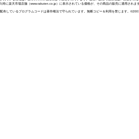
入時に楽天市場店舗（www.rakuten.co.jp）に表示されている価格が、その商品の販売に適用されま
配布しているプログラムコードは著作権法で守られています。無断コピー＆利用を禁じます。©2007-