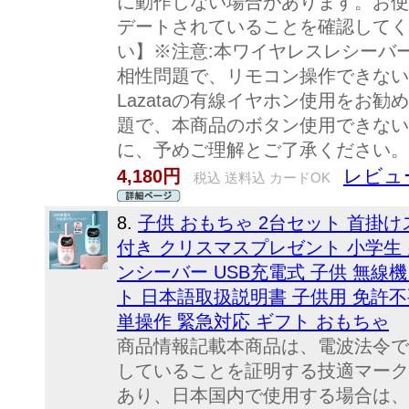
に動作しない場合があります。お使
デートされていることを確認してく
い】※注意:本ワイヤレスレシーバ
相性問題で、リモコン操作できない
Lazataの有線イヤホン使用をお
題で、本商品のボタン使用できない
に、予めご理解とご了承ください。
レビュー
4,180円
税込 送料込 カードOK
8.
子供 おもちゃ 2台セット 首掛
付き クリスマスプレゼント 小学生
ンシーバー USB充電式 子供 無線
ト 日本語取扱説明書 子供用 免許不
単操作 緊急対応 ギフト おもちゃ
商品情報記載本商品は、電波法令で
していることを証明する技適マーク
あり、日本国内で使用する場合は、