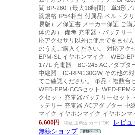
間 BP-260（最大18時間） 単3
滴規格 IP54相当 付属品 ベルト
易版）／保証書 メーカー保証 ご購
体のみ） 備考 充電器・バッテリー
応アクセサリ以外は使用できません
のうえご購入ください。 対応アクセ
EPM-SL イヤホンマイク WED-E
177L 充電器 BC-245 ACアダプタ
中継器 IC-RP4130GW その
てご確認ください。 単品・複数台
WED-EPM-CCSセット WED-E
クセット 充電器バッテリーセット 
ッテリー 充電器 ACアダプター 中
マイク イヤホンマイク イヤホンマ
レビュー
6,600円
税込 送料込 カードOK
無線ショップ