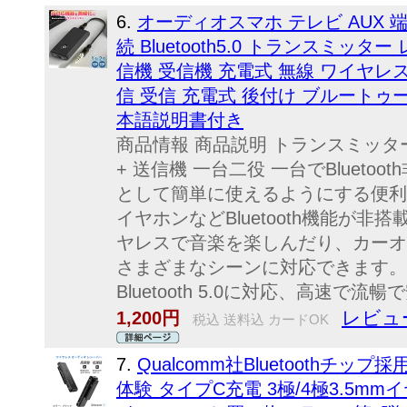
6.
オーディオスマホ テレビ AUX
続 Bluetooth5.0 トランスミッタ
信機 受信機 充電式 無線 ワイヤレス 3
信 受信 充電式 後付け ブルートゥ
本語説明書付き
商品情報 商品説明 トランスミッター 
+ 送信機 一台二役 一台でBluetoot
として簡単に使えるようにする便利
イヤホンなどBluetooth機能が
ヤレスで音楽を楽しんだり、カーオ
さまざまなシーンに対応できます。 
Bluetooth 5.0に対応、高速で流暢
レビュー
1,200円
税込 送料込 カードOK
7.
Qualcomm社Bluetoothチ
体験 タイプC充電 3極/4極3.5m