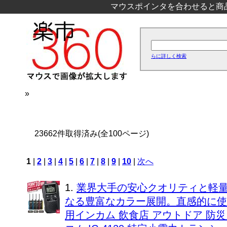
マウスポインタを合わせると商
らに詳しく検索
»
23662件取得済み(全100ページ)
1
|
2
|
3
|
4
|
5
|
6
|
7
|
8
|
9
|
10
|
次へ
1.
業界大手の安心クオリティと軽
なる豊富なカラー展開。直感的に使
用インカム 飲食店 アウトドア 防災