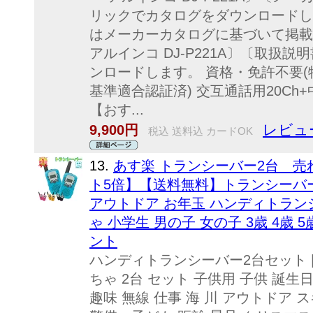
リックでカタログをダウンロードし
はメーカーカタログに基づいて掲載
アルインコ DJ-P221A〕〔取扱
ンロードします。 資格・免許不要
基準適合認証済) 交互通話用20Ch+
【おす...
レビュー
9,900円
税込 送料込 カードOK
13.
あす楽 トランシーバー2台 売
ト5倍】【送料無料】トランシーバー 2
アウトドア お年玉 ハンディトラン
ゃ 小学生 男の子 女の子 3歳 4歳
ント
ハンディトランシーバー2台セット |
ちゃ 2台 セット 子供用 子供 誕
趣味 無線 仕事 海 川 アウトドア 