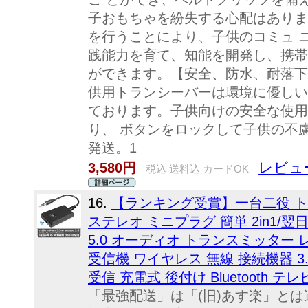
子おもちゃを紛失する心配はありま
を行うことにより、子供のコミュ 
践能力を育て、知能を開発し、携帯
ができます。【安全、防水、耐落下
供用トランシーバーは環境に優しい
ております。子供向けの安全な使用
り、 ボタンをロックして子供の不
発送。1
レビュ
3,580円
税込 送料込 カードOK
16.
【ランキング受賞】一台二役 ト
ステレオ ミニプラグ 簡単 2in1/翌日配
5.0 オーディオ トランスミッター
受信機 ワイヤレス 無線 接続機器 3.
受信 充電式 後付け Bluetooth 
「最強配送」は「(旧)あす楽」とは