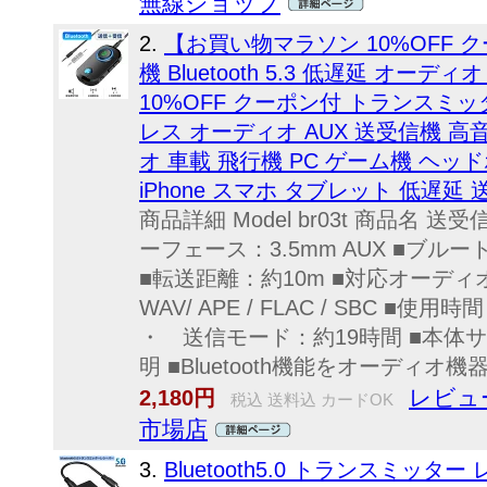
無線ショップ
2.
【お買い物マラソン 10%OFF
機 Bluetooth 5.3 低遅延 オ
10%OFF クーポン付 トランスミッター
レス オーディオ AUX 送受信機 高
オ 車載 飛行機 PC ゲーム機 ヘッ
iPhone スマホ タブレット 低遅延 
商品詳細 Model br03t 商品名 
ーフェース：3.5mm AUX ■ブルート
■転送距離：約10m ■対応オーディオフ
WAV/ APE / FLAC / SBC 
・ 送信モード：約19時間 ■本体サイズ：6
明 ■Bluetooth機能をオーディオ機器
レビュー
2,180円
税込 送料込 カードOK
市場店
3.
Bluetooth5.0 トランスミッタ