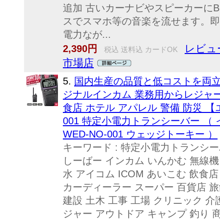
追加 古いカーナビやスピーカーにBl
スでスマホ等の音楽を流せます。即
電力なが...
レビュー
2,390円
税込 送料込 カードOK
市場店
5.
国内生産の品質と低コストを両
ジナルインカム 業務用からレジャ
食店 ホテル アパレル 警備 防災 【
001 特定小電力トランシーバー （ イ
WED-NO-001 ウェッジトーキー ）
キーワード : 特定小電力トランシー
しーばー インカム いんかむ 無線機
水 アイコム ICOM あいこむ 飲食
カーディーラー スーパー 百貨店 旅
建設 土木 工事 工場 クリニック 介護
ジャー アウトドア キャンプ 釣り