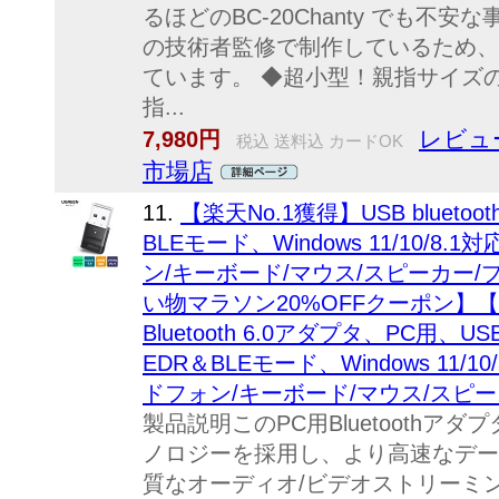
るほどのBC-20Chanty でも不安
の技術者監修で制作しているため、
ています。 ◆超小型！親指サイズ
指...
レビュー
7,980円
税込 送料込 カードOK
市場店
11.
【楽天No.1獲得】USB bluet
BLEモード、Windows 11/10/
ン/キーボード/マウス/スピーカー/
い物マラソン20%OFFクーポン】【楽
Bluetooth 6.0アダプタ、PC用、U
EDR＆BLEモード、Windows 11
ドフォン/キーボード/マウス/スピ
製品説明このPC用Bluetoothアダプタは
ノロジーを採用し、より高速なデー
質なオーディオ/ビデオストリーミ