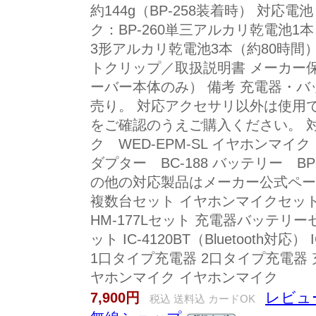
約144g（BP-258装着時） 対応
ク：BP-260単三アルカリ乾電池1本 
3形アルカリ乾電池3本（約80時間） 
トクリップ／取扱説明書 メーカー保
ーバー本体のみ） 備考 充電器・
売り。 対応アクセサリ以外は使用
をご確認のうえご購入ください。 
ク WED-EPM-SL イヤホンマイク H
ダプター BC-188 バッテリー BP-2
の他の対応製品はメーカー公式ペー
複数台セット イヤホンマイクセッ
HM-177Lセット 充電器バッテリ
ット IC-4120BT（Bluetooth対応
1口タイプ充電器 2口タイプ充電器 
ヤホンマイク イヤホンマイク
レビュー
7,900円
税込 送料込 カードOK