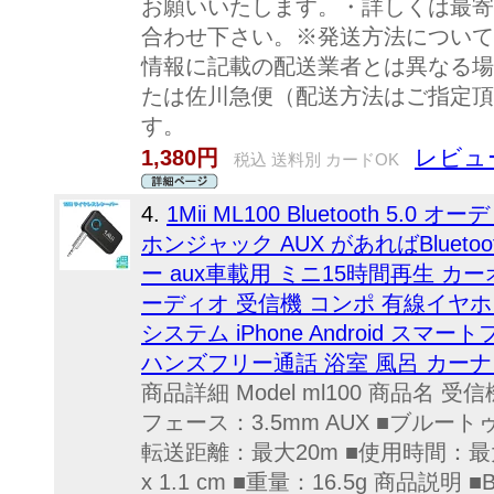
お願いいたします。・詳しくは最寄
合わせ下さい。※発送方法について
情報に記載の配送業者とは異なる場
たは佐川急便（配送方法はご指定頂
す。
レビュー
1,380円
税込 送料別 カードOK
4.
1Mii ML100 Bluetooth 5
ホンジャック AUX があればBluetoot
ー aux車載用 ミニ15時間再生 カ
ーディオ 受信機 コンポ 有線イヤ
システム iPhone Android 
ハンズフリー通話 浴室 風呂 カーナ
商品詳細 Model ml100 商品名
フェース：3.5mm AUX ■ブルートゥー
転送距離：最大20m ■使用時間：最大1
x 1.1 cm ■重量：16.5g 商品説明