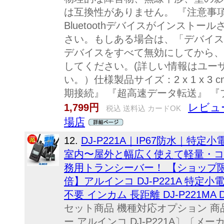
は互換性がありません。 『注意事
Bluetoothデバイスがインスト
さい。もしある場合は、「デバイスマネ
デバイスをすべて無効にしてから、
してください。(詳しい情報はユー
い。）仕様製品サイズ：2 x 1 x 3 
期接続』 『超高速データ転送』 
レビュー
1,799円
税込 送料込 カードOK
場店
12.
DJ-P221A｜IP67防水｜特
室内〜屋外と幅広く使えて軽量・コ
務用トランシーバー！ 【ショップ
倍】アルインコ DJ-P221A 特定小
不要 インカム 長距離 DJ-P221MA DJ
セット商品 機種対応オプション 商品
ー アルインコ DJ-P221A〕〔