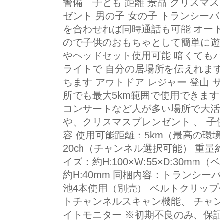
警備 子ども 距離 景品 クリスマ
ゼント 男の子 女の子 トランシーバ
を合わせれば同時通話も可能 オー
ので子供のおもちゃとして簡単に遊
やヘッドセット使用可能 暗くても
ライトで 自分の居場所を伝えれま
ちます アウトドア レジャー 登山
所でも最大5km範囲で使用できます
コンサートなど人が多い場所で大活
や、クリスマスプレンゼント 、 子供
容 使用可能距離：5km（最高の環
20ch（チャンネル選択可能） 重量
イズ：約H:100×W:55×D:30
約H:40mm 同梱内容：トランシー
池4本使用（別売） ベルトクリップ
トチャンネルスキャン機能、 チャ
イトモニター ※初期不良のみ、保