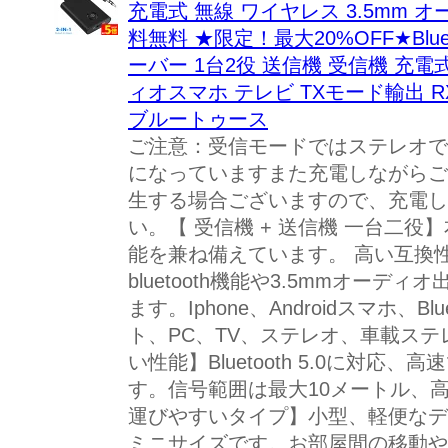
充電式 無線 ワイヤレス 3.5mm 
料無料 ★限定！最大20%OFF★Blue
ーバー 1台2役 送信機 受信機 充電式
ィオスマホ テレビ TXモード輸出 
ブルートゥース
ご注意：受信モードではステレオで
になっていますまた充電しながらご
生する場合ございますので、充電し
い。【 受信機 + 送信機 一台二役】本
能を兼ね備えています。 高い互換
bluetooth機能や3.5mmオー
ます。Iphone、Androidスマホ、B
ト、PC、TV、ステレオ、車載ス
い性能】Bluetooth 5.0に対
す。信号範囲は最大10メートル、
運びやすいタイプ】小型、軽便なデ
ミニサイズです。お部屋間の移動や