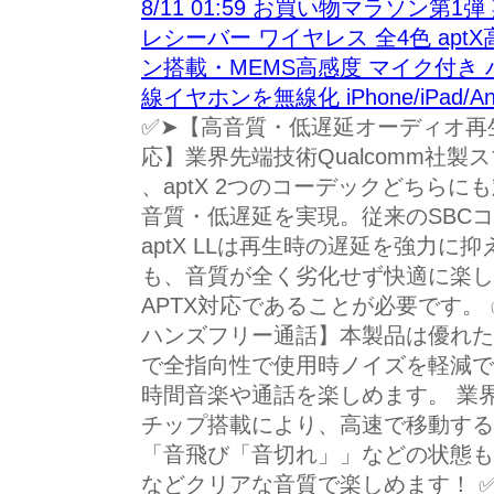
8/11 01:59 お買い物マラソン第1弾 期
レシーバー ワイヤレス 全4色 aptX
ン搭載・MEMS高感度 マイク付き 
線イヤホンを無線化 iPhone/iPad/An
✅➤【高音質・低遅延オーディオ再生：a
応】業界先端技術Qualcomm社製
、aptX 2つのコーデックどちら
音質・低遅延を実現。従来のSBCコー
aptX LLは再生時の遅延を強力
も、音質が全く劣化せず快適に楽し
APTX対応であることが必要です。
ハンズフリー通話】本製品は優れた
で全指向性で使用時ノイズを軽減で
時間音楽や通話を楽しめます。 業界最
チップ搭載により、高速で移動する
「音飛び「音切れ」」などの状態も
などクリアな音質で楽しめます！ ✅➤