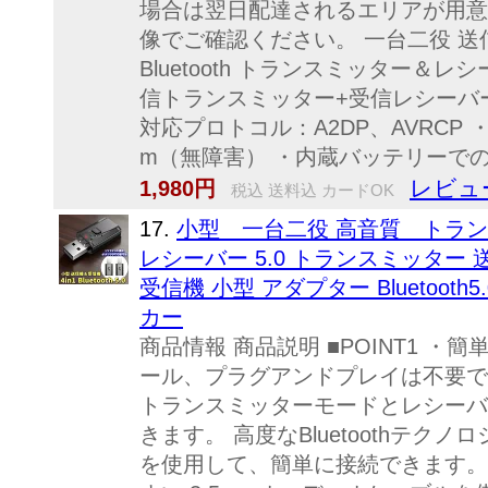
場合は翌日配達されるエリアが用意
像でご確認ください。 一台二役 
Bluetooth トランスミッター＆
信トランスミッター+受信レシーバー ・B
対応プロトコル：A2DP、AVRCP ・B
m（無障害） ・内蔵バッテリーでの使
レビュ
1,980円
税込 送料込 カードOK
17.
小型 一台二役 高音質 トランスミ
レシーバー 5.0 トランスミッター
受信機 小型 アダプター Bluetooth
カー
商品情報 商品説明 ■POINT1 ・
ール、プラグアンドプレイは不要で
トランスミッターモードとレシーバ
きます。 高度なBluetoothテクノ
を使用して、簡単に接続できます。 ■