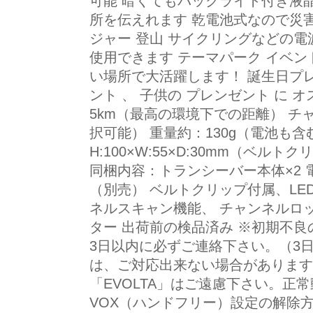
可能 暗くてもバックライト付き液晶
所を伝えれます 乾電池式なので災害
ジャー 登山 サイクリングなどの電
使用できます テーマパーク イベン
い場所で大活躍します！ 誕生日プ
ント 、 子供の プレンゼント に 
5km（最高の環境下での距離） チ
択可能） 重量約：130g（電池も含
H:100×W:55×D:30mm（ベル
同梱内容：トランシーバー本体×2 
（別売） ベルトクリップ付属、L
ネルスキャン機能、 チャンネルロ
ター 出荷前の検品済み ※初期不
3日以内に必ずご連絡下さい。（3
は、ご対応出来ない場合があります
「EVOLTA」はご遠慮下さい。正
VOX（ハンドフリー）設定の解除方法