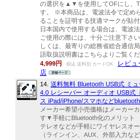
の選択を▲▼を使用してOFにし、T
す。 ※本商品は、電波法令で定め
ることを証明する技適マークが貼付
日本国内で使用する場合は、電波法
ご使用の際には、十分ご注意下さい
しくは、最寄りの総務省総合通信局
語取扱説明書はこちらよりご覧くだ
レビュ
4,999円
税込 送料別 カードOK
店
14.
送料無料 Bluetooth USB式 ミ
4.0 レシーバー オーディオ USB
ス iPad/iPhone/スマホなどblueto
メーカー希望小売価格はメーカーカ
す▼手軽にBluetooth化のメリ
テレオなどが手軽にワイヤレスオ
（ラインイン、AUX、外部入力な