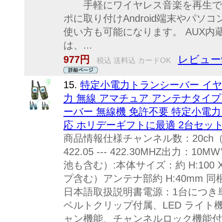
手軽にワイヤレス音楽を再生できます
ポに取り付けAndroid端末やパ
使い方も可能になります。 AUX内
は、...
レビュー
977円
税込 送料込 カードOK
15.
特定小電力トランシーバー イヤ
力 無線 アマチュア アンテナタイプ
ーバー 無線機 免許不要 特定小電力
応 ホリデーギフトに最適 2台セッ
商品情報仕様チャンネル数：20ch
422.05 --- 422.30MHZ出力：
池も含む）:本体サイズ：約 H:100 X
プ含む）アンテナ部約 H:40mm 
日本語取扱説明書電源：1台につき単
ベルトクリップ付属、LED ライ
ャン機能、チャンネルロック機能付