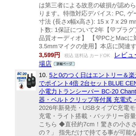
は第三者による故意の破損が認めら
ります。特徴対応デバイス: PC, ゲ
寸法 (長さx幅x高さ): 15 x 7 x 29
ト数: 1保証について2年【💛プラグ
品質オーディオ】 【💜PCとMacに
3.5mmマイクの使用】本店に関連
レビュー
3,599円
税込 送料込 カードOK
場店
10.
5と0のつく日はエントリー＆楽
でポイント4倍 2台セットBLUE C
小電力トランシーバー BC-20 Cha
器・ベルトクリップ等付属 充電式 
2026年新発売・USBタイプC充電モデ
充電・ライト搭載・バッテリー容量アップ
こちら ◆直径約7cm！驚きの小さ
の？」 指先だけで持てる事が可能