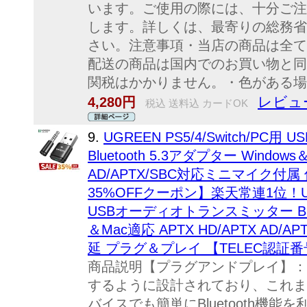
います。ご使用の際には、十分ご注
します。詳しくは、最寄りの総務省
さい。注意事項・当店の商品は全て
配送の商品は国内でのお買い物と同
関税はかかりません。・色がある場.
レビュー
4,280円
税込 送料込 カードOK
9.
UGREEN PS5/4/Switch/
Bluetooth 5.3アダプター Windows
AD/APTX/SBC対応ミニマイク付
35%OFFクーポン】楽天常連1位！UGREE
USBオーディオトランスミッター Bluet
＆Mac適応 APTX HD/APTX AD
延 プラグ＆プレイ 【TELEC認証番号：
商品説明【プラグアンドプレイ】：
するように設計されており、これま
バイスでも簡単にBluetooth機