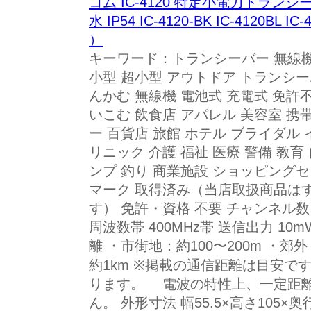
コム IC-4120 特定小電力トランシ
水 IP54 IC-4120-BK IC-4120BL IC-
）
キーワード：トランシーバー 無線機
小型 超小型 アウトドア トランシー
んかむ 無線機 電池式 充電式 免許不要
いこむ 飲食店 アパレル 美容室 携
ー 百貨店 旅館 ホテル ブライダル 
リニック 介護 福祉 医療 警備 教育
ンプ 釣り 商業施設 ショッピングセンタ
マーク 取得済み（当店取扱商品は
す） 免許・資格 不要 チャンネル数 4
周波数帯 400MHz帯 送信出力 10m
離 ・市街地：約100〜200m ・郊
約1km ※掲載の通信距離は目安で
ります。 電波の特性上、一定距
ん。 外形寸法 幅55.5×高さ105×