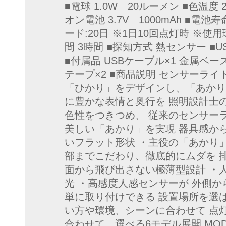
■電球 1.0W 20ルーメン ■色温度 2
オン電池 3.7V 1000mAh ■電池寿
ード:20日 ※1日10回点灯時 ※
間 3時間 ■探知方式 熱センサー ■US
■付属品 USBケーブル×1 金属ベース
テープ×2 ■商品説明 センサーラ
「ひかり」をデザインし、「あかり
に豊かな表情と奥行を 照明設計士
色性をつきつめ、 従来のセンサー
美しい「あかり」を実現 器具感か
いフラット形状 ・主役の「あかり
部までこだわり、徹底的にムダを 
面から飛び出さない極薄型設計 ・
光 ・高感度人感センサーが 外側か
単に取り付けできる 設置場所を選
い方や環境、シーンに合わせて 点
合わせて、選べる6モデル展開 MODE