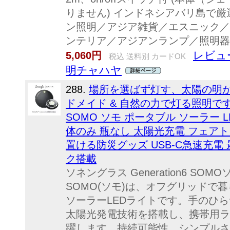
りません) インドネシアバリ島で
ン照明／アジア雑貨／エスニック／
ンテリア／アジアンランプ／照明器具
レビュ
5,060円
税込 送料別 カードOK
明チャハヤ
288.
場所を選ばず灯す、太陽の明か
ドメイド & 自然の力で灯る照明で
SOMO ソモ ポータブル ソーラー L
体のみ 瓶なし 太陽光充電 フェアト
置ける防災グッズ USB-C急速充電
ク搭載
ソネングラス Generation6 S
SOMO(ソモ)は、オフグリッドで
ソーラーLEDライトです。手のひ
太陽光発電技術を搭載し、携帯用ラ
躍します。持続可能性、シンプルさ