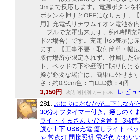
3mまで反応します。電源ボタンを
ボタンを押すとOFFになります。【
用】充電式リチウムイオン電池を内
ーブルで充電出来ます。約4時間充
ドの場合）です。充電中の表示は赤
ます。【工事不要・取付簡単・幅広
取付場所が限定されず、付属した鉄
ト、ベッドの下や壁等に貼り付ける
換が必要な場合は、簡単に外せます
さ：約0.9cm色：白LED数：4個
レビュ
3,350円
税込 送料別 カードOK
281.
ぷにぷにおなかが上下しながら
30分オフタイマー付き。癒しのくま
ライト くまさん いびき音 鼾 3段階
腹が上下 USB充電 癒しライト ベ
ゃ 常夜灯 間接照明 電球色 かわい