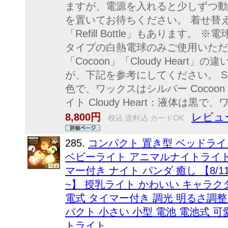
ますが、電源を入れると少しずつ動
を置いてお待ちください。 着せ替
「Refill Bottle」もあります。 ※
タイプの白熱電球のみご使用いただけます
「Cocoon」「Cloudy Hear
が、下記を参考にしてください。 Sha
色で、ワックスはシルバー Coco
イト Cloudy Heart：液体は黒
レビュ
8,800円
税込 送料込 カードOK
285.
コンパクト 置き型 ベッドライ
ベビーライト アニマルナイトライト 
マー付き ナイト パンダ 癒し 【8/
~】 授乳ライト かわいい キャラクター
電式 タイマー付き 調光 明るさ調整
パクト 小さい 小型 電池 電池式 可
トライト