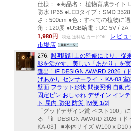
仕様： ●商品名： 植物育成ライト L
防水 IP65 ●LEDタイプ：SMD 3528
さ：500cm ●色：すべての植物に
角：120度 ●USB給電：DC 5V / 2A
レビュ
1,980円
税込 送料込 カードOK
市場店
276.
照明設計士の監修により、従
影を活かす、美しい「あかり」を実現
選出！iF DESIGN AWARD 20
げあかり センサーライト KA-03 室内
壁面 フラット形状 間接照明 自動点
固定ピン おしゃれ デザイン インテリ
ト 屋内 防犯 防災 [M便 1/2]
「グッドデザイン賞 ベスト100」
る 「iF DESIGN AWARD 2
KA-03】 ■本体サイズ W100 x D10