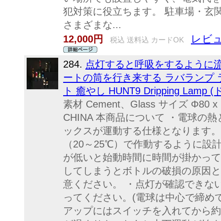
犯対策に役立ちます。 駐車場・玄
さまざまな...
レビュ
12,000円
税込 送料込 カードOK
284.
点灯すると呼吸をするように
ートの筒を行き来する ラバランプ 
ト 癒やし HUNT9 Dripping Lam
素材 Cement、Glass サイズ Φ80 x 
CHINA 本商品について ・電球
ックスが運動する仕様となります。
（20～25℃）で作動するように設
が低いと始動時間に時間が掛かって
してしまうとボトルの破損の原因と
意ください。 ・点灯が確認できな
ってください。(電球は中心で締めて
アップにはスイッチを入れてから約