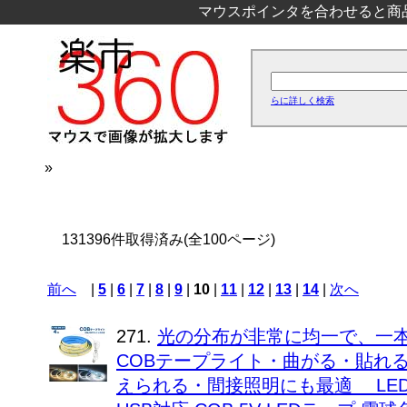
マウスポインタを合わせると商
らに詳しく検索
»
131396件取得済み(全100ページ)
前へ
|
5
|
6
|
7
|
8
|
9
|
10
|
11
|
12
|
13
|
14
|
次へ
271.
光の分布が非常に均一で、一本
COBテープライト・曲がる・貼れ
えられる・間接照明にも最適 LED