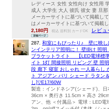
レディース 女性 女性向け 女性用 
成人 大学生 大人 彼氏 彼女 妻 旦
メーカーサイトに基づいて掲載して
はメーカーサイトに基づいて掲載し
レビュ
2,180円
税込 送料別 カードOK
287.
和室にもぴったり♪ 壁に映
ンインテリア照明に！ 壁掛け 照明
ブラケットライト 【LED電球標
イト 1灯 間接照明 リビング 壁 照
段 廊下 寝室 おしゃれ 一人暮らし
ト アジアン バリ シェード ラタン
し]▽E17/60W
製造：インドネシア(シェード)、日
36cm × 奥行き 11.5cm × 高さ
アン、他 ＜付属品＞ 電球：LED電球 
2m、on/offスイッチ付 (本体