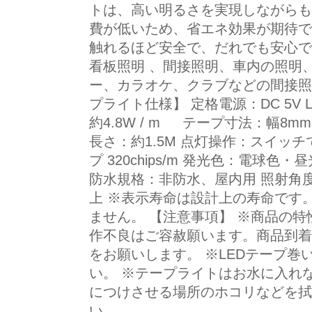
トは、高い明るさを実現しながらも
費が低いため、省エネ効果が期待でき
触れるほど安全で、だれでも安心で
看板照明 、間接照明、車内の照明
ー、カラオケ、クラブなどの間接照明に
プライト仕様】 定格電源：DC 5V L
約4.8W / m テープ寸法：幅8m
長さ：約1.5M 点灯操作：スイッチで
プ 320chips/m 発光色：電球色
防水規格：非防水、屋内用 照射角度：約
上 ※表示寿命は設計上の寿命です
ません。 【注意事項】 ※商品の
作不良はご容赦願います。商品到着
をお願いします。 ※LEDテープ
い。 ※テープライトはお水に入れ
につけさせる場所のホコリなどを拭
い。