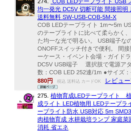
274.
COB LEDテープライト USB
均一発光 DC5V 切断可能 間接照
送料無料 SW-USB-COB-5M-X
COB LEDテープライト 1m〜5m 
のテープライトに比べて柔らかく、
た均一な光で明るい。 USB端子
ONOFFスイッチ付きで便利。 間
ーケース・イベント会場・ガイドラ
DC5V USB端子 選択肢で電源ア
数：COB LED 252連/1m ●サイズ：
レビュー
880円
税込 送料込 カードOK
275.
植物育成LEDテープライト 
成ライト LED植物用 LEDテープラ
ープライト防水 USB対応 5m SMD3
肉植物育成 水耕栽培ランプ 家庭菜園
消耗 省エネ