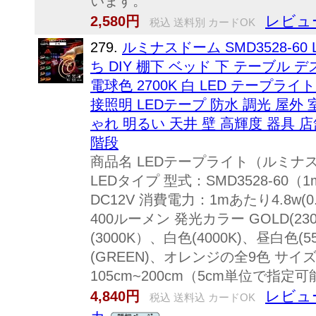
います。
レビュ
2,580円
税込 送料別 カードOK
279.
ルミナスドーム SMD3528-6
ち DIY 棚下 ベッド 下 テーブル 
電球色 2700K 白 LED テープライト
接照明 LEDテープ 防水 調光 屋外
ゃれ 明るい 天井 壁 高輝度 器具 店
階段
商品名 LEDテープライト（ルミナス
LEDタイプ 型式：SMD3528-60
DC12V 消費電力：1mあたり4.8w(
400ルーメン 発光カラー GOLD(23
(3000K）、白色(4000K)、昼白色(5
(GREEN)、オレンジの全9色 サイ
105cm~200cm（5cm単位で指定可能
レビュ
4,840円
税込 送料込 カードOK