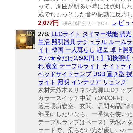
って、周囲が明るい時には点灯しな
蔵でちょっとした音や振動に反応し点
レビュ
2,077円
税込 送料別 カードOK
278.
LEDライト タイマー機能 調光
生活 照明器具 ナチュラル ルームラ
イト 韓国 一人暮らし 軽量 卓上照
スパ★今だけ2,500円！】間接照明 
れ 寝室 テーブルライト ナイトライ
ベッドサイドランプ USB 置き型 
ライト 照明 インテリア リビング
素材天然木＆リネン光源LEDチップ
カラースイッチ中間（ON/OFF）
適用場所寝室、玄関、居間商品詳細
部屋にしたいなら、一番気を使いた
テーブルランプはベースに天然木を
ェードで、柔らかい光が優しいムー