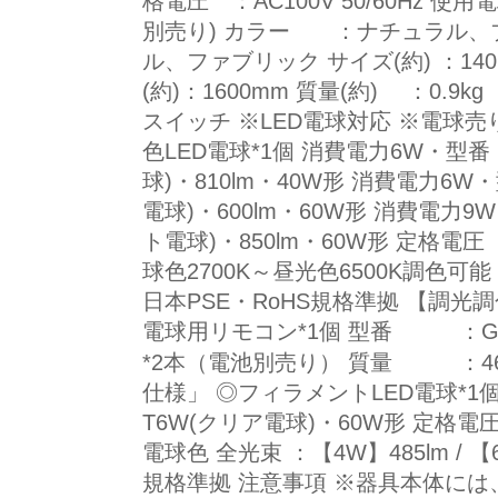
格電圧 ：AC100V 50/60Hz 使用
別売り) カラー ：ナチュラル
ル、ファブリック サイズ(約) ：140
(約)：1600mm 質量(約) ：0.
スイッチ ※LED電球対応 ※電球売
色LED電球*1個 消費電力6W・型番：G
球)・810lm・40W形 消費電力6W・
電球)・600lm・60W形 消費電力9W
ト電球)・850lm・60W形 定格電圧 ：
球色2700K～昼光色6500K調色可
日本PSE・RoHS規格準拠 【調光
電球用リモコン*1個 型番 ：GT-B
*2本（電池別売り） 質量 ：46
仕様」 ◎フィラメントLED電球*1個
T6W(クリア電球)・60W形 定格電圧 ：
電球色 全光束 ：【4W】485lm / 【
規格準拠 注意事項 ※器具本体に