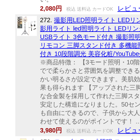
レビュ
2,080円
税込 送料込 カードOK
272.
撮影用LED照明ライト LED
影用ライト led照明ライト LEDリン
USBライト 3色モード付き 撮影照明用
リモコン 三脚スタンド付き 多機能
付き 10段階調光 美容化粧/YouT
※商品特徴： 【3モード照明・10
でで柔らかさと雰囲気を調整できる
かい明るさが設定できます。美肌効
果も得られます 【アップされた三
な合金製を採用して作れた三脚スタ
安定した構造になりました。50セン
も自由にできるので、子供から大人
わせて使えるのがポイントです！ ..
レビュ
3,980円
税込 送料込 カードOK