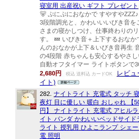
寝室用 出産祝い ギフト プレゼント
🐻 ぷにぷにおなかで すやすやZZ
3段階調光と、かわいいいびき音を
さまの寝かしつけ、仕事終わりのリ
す。 💤 いびき音＋上下するおなか
んのおなかが上下＆いびき音再生 音量
の4段階 赤ちゃんも安心するやさしい
自動オフタイマー ライトボタンで30.
レビュ
2,680円
税込 送料込 カードOK
イト)
282.
ナイトライト 充電式 タッチ 寝室
夜灯 目に優しい 暖白 おしゃれ 【5
円】 ナイトライト 充電式 アヒル
イト パンダ かわいいベッドサイド
ライト 授乳用 ひよこランプ シェー
電 照明