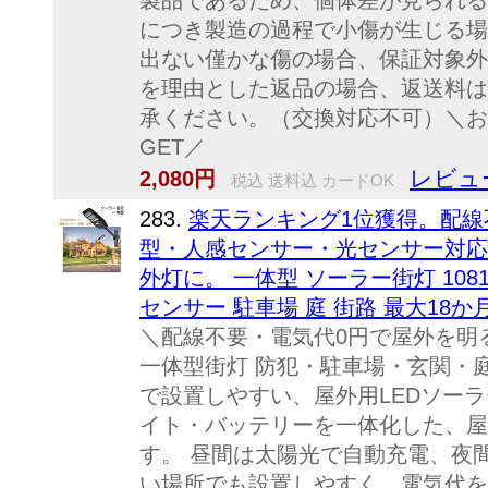
製品であるため、個体差が見られる
につき製造の過程で小傷が生じる場
出ない僅かな傷の場合、保証対象外
を理由とした返品の場合、返送料は
承ください。（交換対応不可）＼お
GET／
レビュ
2,080円
税込 送料込 カードOK
283.
楽天ランキング1位獲得。配
型・人感センサー・光センサー対応
外灯に。 一体型 ソーラー街灯 108
センサー 駐車場 庭 街路 最大18か月保
＼配線不要・電気代0円で屋外を明る
一体型街灯 防犯・駐車場・玄関・
で設置しやすい、屋外用LEDソーラ
イト・バッテリーを一体化した、屋
す。 昼間は太陽光で自動充電、夜
い場所でも設置しやすく、電気代を