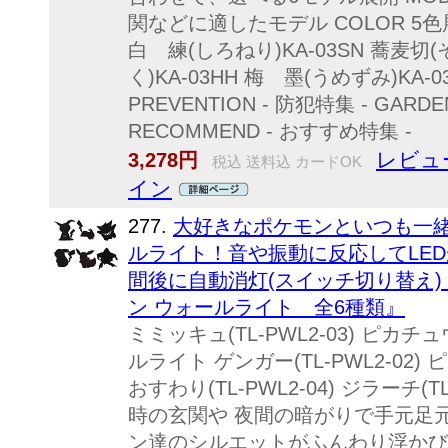
関などに適したモデル COLOR 5色展
白 練(しろねり)KA-03SN 蕎麦切(
く)KA-03HH 梅 墨(うめずみ)KA
PREVENTION - 防犯特集 - GARDEN
RECOMMEND - おすすめ特集 -
レビュ
3,278円
税込 送料込 カードOK
イン
277.
大好きなポケモンといつも一緒
ルライト！音や振動に反応してLED
間後に自動消灯(スイッチ切り替え)！ 『Po
ン ウォールライト 全6種類』
ミミッキュ(TL-PWL2-03) ピカチュウ
ルライト ゲンガー(TL-PWL2-02) 
おすわり(TL-PWL2-04) ジラーチ(T
時の玄関や 夜間の暗がりで手元足
ン達のシルエットがふんわり浮かび