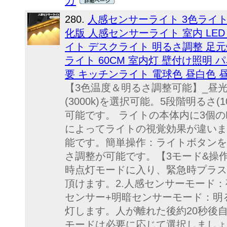
カ
280.
人感センサーライト 3色ライト
化版 人感センサーライト 室内 LE
イト デスクライト 明るさ調整 足元
ライト 60CM 室内灯 壁付け照明 
要 キッチンライト 電球色 昼白色 
【3色温度＆明るさ調整可能】_昼光色(6
(3000k)を選択可能。5段階明るさ(10
可能です。 ライトの本体内に3個の
によってライトの視覚効果が違いま
能です。簡単操作：ライトボタンを
さ調整が可能です。【3モード&操作
時点灯モードに入り、緊急時プラス
頂けます。2.人感センサーモード：
センサー+明暗センサーモード：明
灯します。人が離れた後約20秒後
モードは必要に応じて選択しましょ