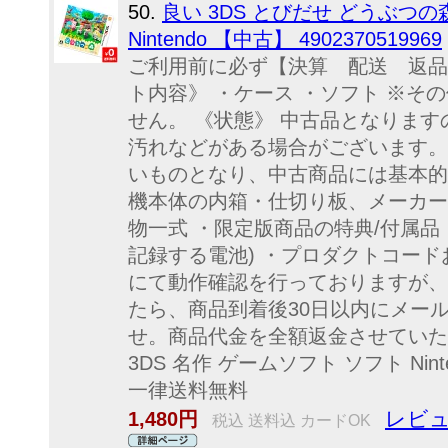
50.
良い 3DS とびだせ どうぶつの
Nintendo 【中古】 4902370519969
ご利用前に必ず【決算 配送 返品
ト内容》 ・ケース ・ソフト ※そ
せん。 《状態》 中古品となりま
汚れなどがある場合がございます。
いものとなり、中古商品には基本的
機本体の内箱・仕切り板、メーカー
物一式 ・限定版商品の特典/付属品
記録する電池) ・プロダクトコード
にて動作確認を行っておりますが、
たら、商品到着後30日以内にメー
せ。商品代金を全額返金させていただ
3DS 名作 ゲームソフト ソフト Nin
一律送料無料
レビュ
1,480円
税込 送料込 カードOK