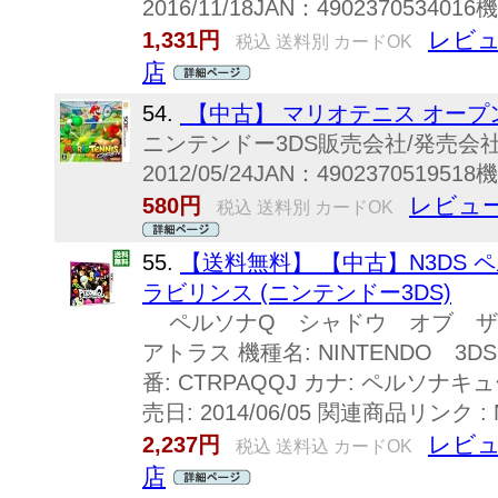
2016/11/18JAN：4902370534
レビュ
1,331円
税込 送料別 カードOK
店
54.
【中古】 マリオテニス オープ
ニンテンドー3DS販売会社/発売会
2012/05/24JAN：4902370519
レビュー
580円
税込 送料別 カードOK
55.
【送料無料】 【中古】N3DS
ラビリンス (ニンテンドー3DS)
ペルソナQ シャドウ オブ ザ 
アトラス 機種名: NINTENDO 3
番: CTRPAQQJ カナ: ペルソ
売日: 2014/06/05 関連商品リンク 
レビュ
2,237円
税込 送料込 カードOK
店