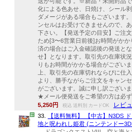
送が可能です。※新品・未開封品で
化による色あせ、日焼け、シール剥
ダメージがある場合もございます。
ンセルはお受けできませんので、あ
下さい。【発送予定の目安】ご注文
ため[3〜6営業日前後]お時間がか
済の場合はご入金確認後の発送とな
せ】となります。取引先の在庫状況
りもお時間がかかる場合がございま
上、取引先の在庫切れならびに仕入
より、勝手ながらご注文をキャンセ
がございます。誠に申し訳ございま
★メール便発送をご希望の方は必ず
レビュ
5,250円
税込 送料別 カードOK
33.
【送料無料】 【中古】N3DS 
地と呪われし姫君 (ニンテンドー3D
ドラゴンクエストVIII 空と海と