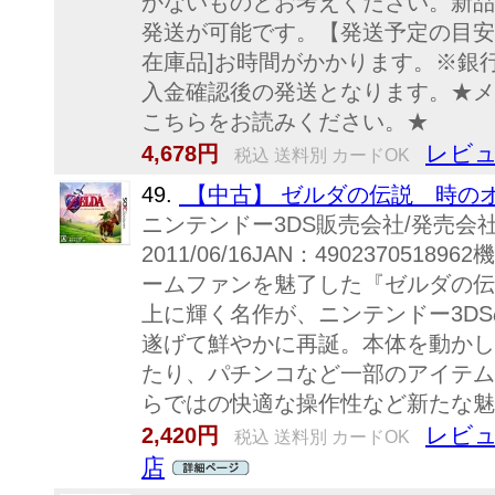
かないものとお考えください。新品
発送が可能です。【発送予定の目安
在庫品]お時間がかかります。※銀
入金確認後の発送となります。★メ
こちらをお読みください。★
レビュ
4,678円
税込 送料別 カードOK
49.
【中古】 ゼルダの伝説 時のオ
ニンテンドー3DS販売会社/発売会
2011/06/16JAN：49023705
ームファンを魅了した『ゼルダの伝
上に輝く名作が、ニンテンドー3D
遂げて鮮やかに再誕。本体を動かし
たり、パチンコなど一部のアイテム
らではの快適な操作性など新たな魅力
レビュ
2,420円
税込 送料別 カードOK
店