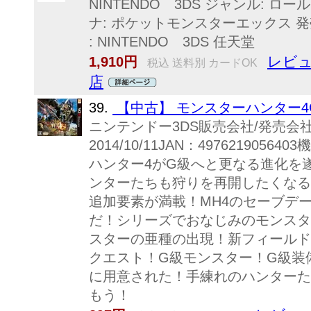
NINTENDO 3DS ジャンル: ロール
ナ: ポケットモンスターエックス 発売日
: NINTENDO 3DS 任天堂
レビュ
1,910円
税込 送料別 カードOK
店
39.
【中古】 モンスターハンター4
ニンテンドー3DS販売会社/発売会
2014/10/11JAN：49762190
ハンター4がG級へと更なる進化を
ンターたちも狩りを再開したくなる
追加要素が満載！MH4のセーブデ
だ！シリーズでおなじみのモンスタ
スターの亜種の出現！新フィールド
クエスト！G級モンスター！G級装
に用意された！手練れのハンターた
もう！