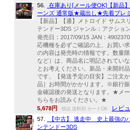
56.
在庫あり[メール便OK]【新品】
ーンズ 通常版★蔵出し★先着プレ
【新品】【通】メトロイド サムスリ
テンドー3DS ジャンル：アクショ
発売日：2017/09/15 JAN：490237
応機種を必ずご確認の上、お買い求
の内容は発売時の情報です。数量限
など）は、商品名に明記されていな
とお考えください。新品・未開封品
です。【発送予定の目安】ご注文か
品］お時間がかかります。※銀行振
金確認後の発送となります。★メー
ちらをお読みください。★
レビュ
5,678円
税込 送料別 カードOK
57.
【中古】 逃走中 史上最強の
ンテンドー3DS