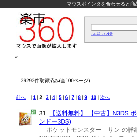
マウスポインタを合わせると商
らに詳しく検索
»
39293件取得済み(全100ページ)
前へ
|
1
|
2
|
3
|
4
|
5
|
6
|
7
|
8
|
9
|
10
|
次へ
31.
【送料無料】 【中古】N3DS 
ンドー3DS)
ポケットモンスター サン の詳細 