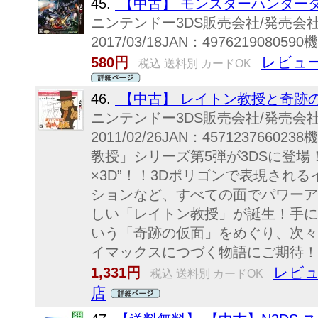
45.
【中古】 モンスターハンターダ
ニンテンドー3DS販売会社/発売会
2017/03/18JAN：4976219080
レビュー
580円
税込 送料別 カードOK
46.
【中古】 レイトン教授と奇跡の
ニンテンドー3DS販売会社/発売
2011/02/26JAN：45712376
教授」シリーズ第5弾が3DSに登場
×3D”！！3Dポリゴンで表現され
ションなど、すべての面でパワーア
しい「レイトン教授」が誕生！手に
いう「奇跡の仮面」をめぐり、次々
イマックスにつづく物語にご期待！
レビュ
1,331円
税込 送料別 カードOK
店