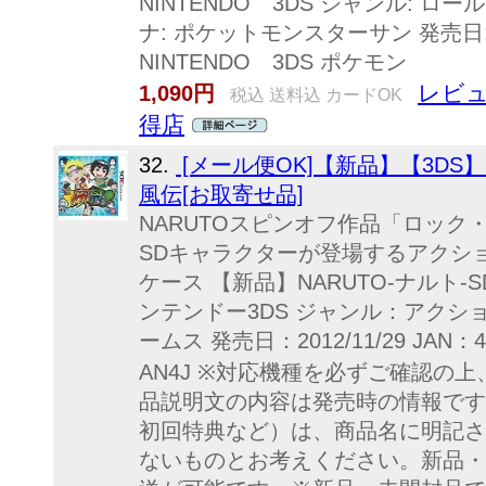
NINTENDO 3DS ジャンル: ロール
ナ: ポケットモンスターサン 発売日: 2
NINTENDO 3DS ポケモン
レビュ
1,090円
税込 送料込 カードOK
得店
32.
[メール便OK]【新品】【3DS】
風伝[お取寄せ品]
NARUTOスピンオフ作品「ロッ
SDキャラクターが登場するアクショ
ケース 【新品】NARUTO-ナルト-
ンテンドー3DS ジャンル：アクシ
ームス 発売日：2012/11/29 JAN：45
AN4J ※対応機種を必ずご確認の
品説明文の内容は発売時の情報です
初回特典など）は、商品名に明記さ
ないものとお考えください。新品・