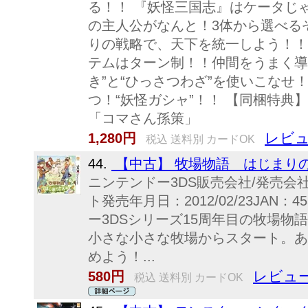
る！！ 『妖怪三国志』はケータじ
の主人公がなんと！3体から選べる
りの戦略で、天下を統一しよう！！
テムはターン制！！仲間をうまく導
き”と“ひっさつわざ”を使いこなせ
つ！“妖怪ガシャ”！！ 【同梱特典
「コマさん孫策」
レビュ
1,280円
税込 送料別 カードOK
44.
【中古】 牧場物語 はじまりの
ニンテンドー3DS販売会社/発売
ト発売年月日：2012/02/23JAN：4
ー3DSシリーズ15周年目の牧場物
小さな小さな牧場からスタート。あ
めよう！...
レビュー
580円
税込 送料別 カードOK