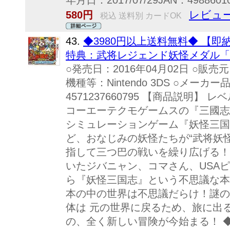
年月日：2017/07/29JAN：49886
レビュー
580円
税込 送料別 カードOK
43.
◆3980円以上送料無料◆ 【即
特典：武将レジェンド妖怪メダル「
○発売日：2016年04月02日 ○販
機種等：Nintendo 3DS ○メーカー品
4571237660795 【商品説明
コーエーテクモゲームスの『三國志
シミュレーションゲーム『妖怪三国
ど、おなじみの妖怪たちが“武将妖怪
指して三つ巴の戦いを繰り広げる！
いたジバニャン、コマさん、USA
ら『妖怪三国志』という不思議な本
本の中の世界は不思議だらけ！謎の
体は 元の世界に戻るため、旅に出
の、全く新しい冒険が今始まる！ 