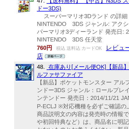
47.
【送料無料】 【中古】N3DS 
ドー3DS)
スーパーマリオ3Dランド の詳細 メ
NINTENDO 3DS ジャンル: アクシ
パーマリオ3ディーランド 発売日: 201
NINTENDO 3DS 任天堂
レビュー
760円
税込 送料込 カードOK
店
48.
在庫あり[メール便OK]【新品】
ルファサファイア
【新品】ポケットモンスター アル
ンドー3DS ジャンル：ロールプレ
ンテンドー 発売日：2014/11/21 JAN
P-ECLJ ※対応機種を必ずご確
商品説明文の内容は発売時の情報で
や初回特典など）は、商品名に明記