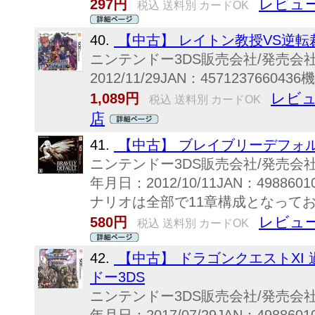
レビュー
297円
税込 送料別 カードOK
40.
【中古】 レイトン教授VS逆転
ニンテンドー3DS販売会社/発売
2012/11/29JAN：4571237660
レビュ
1,089円
税込 送料別 カードOK
店
41.
【中古】 ブレイブリーデフォル
ニンテンドー3DS販売会社/発売
年月日：2012/10/11JAN：4988
ナリオは全部で11章構成となって
レビュー
580円
税込 送料別 カードOK
42.
【中古】 ドラゴンクエストXI
ドー3DS
ニンテンドー3DS販売会社/発売