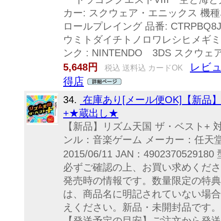
カー: スクウェア・エニックス 機種名:
ロールプレイング 品番: CTRPBQ
ウミトダイチトノロワレシヒメギミ 発売日
ンク : NINTENDO 3DS スクウェ
レビュ
5,648円
税込 送料込 カードOK
得店
34.
在庫あり[メール便OK]【新品】
+★蔵出し★
【新品】リズム天国 ザ・ベスト+ 
ンル：音楽ゲーム メーカー：任天堂
2015/06/11 JAN：4902370529
必ずご確認の上、お買い求めくださ
発売時の情報です。数量限定の特典
は、商品名に明記されていない場合
えください。新品・未開封品です。
【発送予定の目安】ご注文から発送