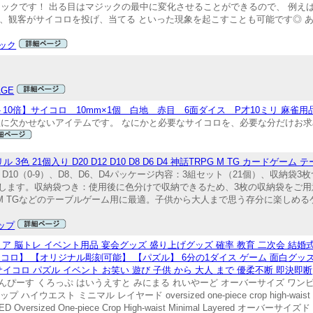
ックです！ 出る目はマジックの最中に変化させることができるので、 例えば
し、観客がサイコロを投げ、当てる といった現象を起こすことも可能です◎ 
ック
AGE
0倍】サイコロ 10mm×1個 白地 赤目 6面ダイス P才10ミリ 麻雀用
雀に欠かせないアイテムです。 なにかと必要なサイコロを、必要な分だけお
色 21個入り D20 D12 D10 D8 D6 D4 神話TRPG M TG カードゲーム
-90）、D10（0-9）、D8、D6、D4パッケージ内容：3組セット（21個）、収
します。収納袋つき：使用後に色分けで収納できるため、3枚の収納袋をご用
M TGなどのテーブルゲーム用に最適。子供から大人まで思う存分に楽しめ
ップ
ア 脳トレ イベント用品 宴会グッズ 盛り上げグッズ 確率 教育 二次会 結婚式 
コロ】 【オリジナル彫刻可能】 【パズル】 6分の1ダイス ゲーム 面白グッズ 木製
イコロ パズル イベント お笑い 遊び 子供 から 大人 まで 優柔不断 即決即断
んぴーす くろっぷ はいうえすと みにまる れいやーど オーバーサイズ ワンピ
 ミニマル レイヤード oversized one-piece crop high-waist mini
RED Oversized One-piece Crop High-waist Minimal Layered 