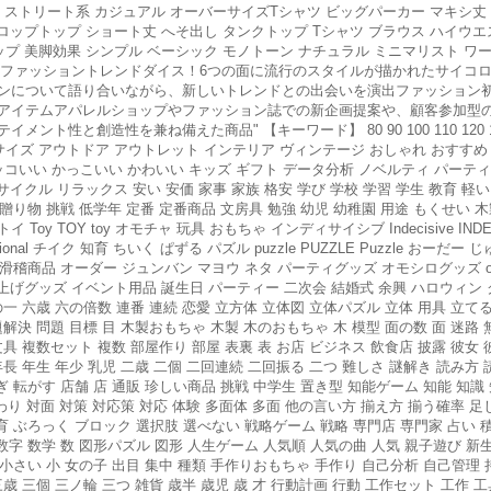
り ストリート系 カジュアル オーバーサイズTシャツ ビッグパーカー マキシ丈
ロップトップ ショート丈 へそ出し タンクトップ Tシャツ ブラウス ハイウ
プ 美脚効果 シンプル ベーシック モノトーン ナチュラル ミニマリスト ワ
ド ファッショントレンドダイス！6つの面に流行のスタイルが描かれたサイコ
ンについて語り合いながら、新しいトレンドとの出会いを演出ファッション
アイテムアパレルショップやファッション誌での新企画提案や、顧客参加型
創造性を兼ね備えた商品" 【キーワード】 80 90 100 110 120 130 140
Mサイズ Sサイズ アウトドア アウトレット インテリア ヴィンテージ おしゃれ おす
ッコいい かっこいい かわいい キッズ ギフト データ分析 ノベルティ パーテ
クル リラックス 安い 安価 家事 家族 格安 学び 学校 学習 学生 教育 軽い 
り物 挑戦 低学年 定番 定番商品 文房具 勉強 幼児 幼稚園 用途 もくせい 木製 
トイ Toy TOY toy オモチャ 玩具 おもちゃ インディサイシブ Indecisive INDEC
ucational チイク 知育 ちいく ぱずる パズル puzzle PUZZLE Puzzle お
稽商品 オーダー ジュンバン マヨウ ネタ パーティグッズ オモシログッズ order
げグッズ イベント用品 誕生日 パーティー 二次会 結婚式 余興 ハロウィン 
の一 六歳 六の倍数 連番 連続 恋愛 立方体 立体図 立体パズル 立体 用具 立てる
題解決 問題 目標 目 木製おもちゃ 木製 木のおもちゃ 木 模型 面の数 面 迷路 
文具 複数セット 複数 部屋作り 部屋 表裏 表 お店 ビジネス 飲食店 披露 彼女 
年長 年生 年少 乳児 二歳 二個 二回連続 二回振る 二つ 難しさ 謎解き 読み
ぎ 転がす 店舗 店 通販 珍しい商品 挑戦 中学生 置き型 知能ゲーム 知能 知識
代わり 対面 対策 対応策 対応 体験 多面体 多面 他の言い方 揃え方 揃う確率 足
育 ぶろっく ブロック 選択肢 選べない 戦略ゲーム 戦略 専門店 専門家 占い 積
数字 数学 数 図形パズル 図形 人生ゲーム 人気順 人気の曲 人気 親子遊び 新生
 小さい 小 女の子 出目 集中 種類 手作りおもちゃ 手作り 自己分析 自己管理 
歳 三個 三ノ輪 三つ 雑貨 歳半 歳児 歳 才 行動計画 行動 工作セット 工作 工