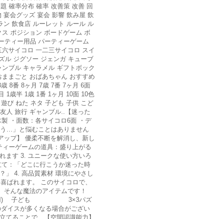
問題 確率分布 確率 改善策 改善 回
 宴会グッズ 宴会 影響 飲み屋 飲
ラン 飲食店 ルーレット ルール ル
クス ポジション ボードゲーム ボ
パーティー用品 パーティーゲーム
四五六サイコロ 一二三サイコロ スイ
ーパズル ジグソー ジェンガ キューブ
ギャンブル キャラメル ギフトボック
 おままごと おばあちゃん おすすめ
8番 8ヶ月 7歳 7番 7ヶ月 6面
目 1歳半 1歳 1番 1ヶ月 10面 10色
 遊び ねた ネタ 子ども 子供 こど
 友人 旅行 ギャンブル..【迷った
木製 ・面数：各サイコロ6面 ・デ
しよう…」と悩むことはありません
アップ】 優柔不断を解消し、新し
ーティーゲームの道具：盛り上がる
ます 3. ユニークな使い方いろ
立て：「どこに行こうか迷った時
 4. 高品質素材 環境にやさし
に喜ばれます。 このサイコロで、
、そんな魔法のアイテムです！
4個使用) 子ども 3×3パズ
のダイスが多くなる場合がござい
組み立てることで、【空間認識能力】