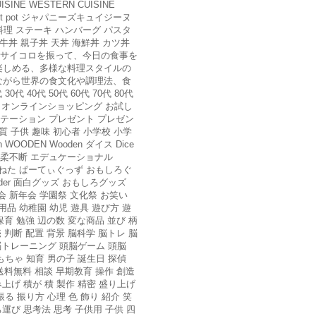
CUISINE WESTERN CUISINE
 bowl Hot pot ジャパニーズキュイジーヌ
料理 ステーキ ハンバーグ パスタ
牛丼 親子丼 天丼 海鮮丼 カツ丼
れたサイコロを振って、今日の食事を
楽しめる、多様な料理スタイルの
ながら世界の食文化や調理法、食
代 40代 50代 60代 70代 80代
イン オンラインショッピング お試し
ンテーション プレゼント プレゼン
質 子供 趣味 初心者 小学校 小学
ODEN Wooden ダイス Dice
sive 優柔不断 エデュケーショナル
ん まよう ねた ぱーてぃぐっず おもしろぐ
rder 面白グッズ おもしろグッズ
 新年会 学園祭 文化祭 お笑い
用品 幼稚園 幼児 遊具 遊び方 遊
保育 勉強 辺の数 変な商品 並び 柄
 判断 配置 背景 脳科学 脳トレ 脳
頭脳トレーニング 頭脳ゲーム 頭脳
もちゃ 知育 男の子 誕生日 探偵
 送料無料 相談 早期教育 操作 創造
上げ 積が 積 製作 精密 盛り上げ
る 振り方 心理 色 飾り 紹介 笑
運び 思考法 思考 子供用 子供 四