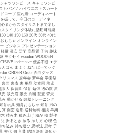
 シャツワンピース キャミワンピ
エストパンツ ハイウエストスカート
ードローブ 重ね着 コーディネート
ロを振って、今日のコーディネー
初心者からスタイリストまで楽し
のスタイリング体験に活用可能楽
 150 160 20代 30代 40代
すめ おもちゃ オンライン オンライン
ィー ビジネス プレゼンテーション
軽量 激安 語学 高品質 子供 趣味
モクセイ wooden WOODEN
ISIVE indecisive 優柔不断 エデ
ーだー じゅんばん まよう ねた ぱーてぃぐ
 ORDER Order 面白グッズ
クリスマス 忘年会 新年会 学園祭
 裏面 裏表 裏 用品 幼稚園 幼児
無限大 保育園 保育 勉強 辺の数 変
彼氏 販売店 販売 判断 配置 背景
方 読み 動かせる 頭脳トレーニング
 知育玩具 知育おもちゃ 知育 男の
し算 側面 造形 送料無料 相談 早期
木 積み木 積み上げ 積が 積 製作
児 振るとき 振る 振り方 心理 色
持ち込み 持ち運び 思考法 思考 子
具 交代 個 言葉 結婚 決断 決めか