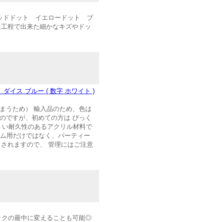
レッドドット イエロードット ブ
造工程で出来た細かなキズやドッ
ト ダイス ブルー ( 数字 ホワイト )
まうため） 輸入品のため、色は
のですが、初めての方は びっく
くい耐久性のあるアクリル材料で
ーム用だけではなく、パーティー
 されますので、 管理にはご注意
ジックの最中に変えることも可能◎