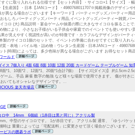
すぐに取り入れられる仕様です【セット内容】・サイコロ×1【サイズ】・幅約1
【生産国】・日本【JANコード】・4980768011707※掲載画像のデザイ
味が異なる場合がございます【キーワード】パーティーグッズ,パーティー用品,
,おもしろ,パーティグッズ,パーティ用品,イベントグッズ,パーティー雑貨,パ
0715cmカラーサイコロ (大) 商品説明・宴会ゲームや抽選の際に大きなサイコロを振
め物により、小さなお子様がいる子供会や家庭でのイベントでも使いやすい
も結果が見えやすく視認性が高いのが特徴です・カラフルなデザインがパーテ
本製のサイコロ1個のセットで、イベントの準備に合わせてすぐに取り入れら
cm材質・表地：パイル地・詰め物：ウレタン生産国・日本JANコード・4980768
ト(時期)によっては、多少色味が異なる場合がございます お得なセット商品
ワールド
ス 7個入り 4面 6面 8面 10面 12面 20面 カードゲーム テーブルゲーム 知
8面*1、10面*2 、12面*1、20面*1合計7個） 【サイズ(ダイス)】 約1.5cm
 カードゲーム、手品 麻雀 数字の勉強 など様々な場面で使用できます。 傷が付
おいてもオシャレなデザインです。...
LICIOUS 楽天市場店
AGE
ロ中 14mm 6個組（1赤目は黒と同じ）アクリル製
14mm。中型のサイコロです。 1が赤目です。 アクリル製 通常、「ゆうパケ
梱時は 重量によっては「宅配送料」に変更させて頂く場合がございます。 
ービスの囲碁ラボ