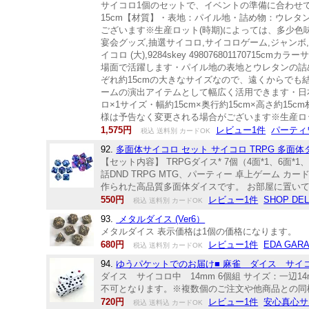
サイコロ1個のセットで、イベントの準備に合わせて
15cm【材質】・表地：パイル地・詰め物：ウレタン
ございます※生産ロット(時期)によっては、多少色
宴会グッズ,抽選サイコロ,サイコロゲーム,ジャンボ
イコロ (大),9284skey 49807680117
場面で活躍します・パイル地の表地とウレタンの詰
ぞれ約15cmの大きなサイズなので、遠くからで
ームの演出アイテムとして幅広く活用できます・日
ロ×1サイズ・幅約15cm×奥行約15cm×高さ約15
様は予告なく変更される場合がございます※生産ロッ
1,575円
レビュー1件
パーティ
税込 送料別 カードOK
92.
多面体サイコロ セット サイコロ TRPG 多面体ダイ
【セット内容】 TRPGダイス* 7個（4面*1、6面*1、
話DND TRPG MTG、パーティー 卓上ゲーム
作られた高品質多面体ダイスです。 お部屋に置いて
550円
レビュー1件
SHOP DE
税込 送料別 カードOK
93.
メタルダイス (Ver6）
メタルダイス 表示価格は1個の価格になります。
680円
レビュー1件
EDA GAR
税込 送料別 カードOK
94.
ゆうパケットでのお届け■ 麻雀 ダイス サイコ
ダイス サイコロ中 14mm 6個組 サイズ：一辺
不可となります。※複数個のご注文や他商品との同
720円
レビュー1件
安心真心サ
税込 送料込 カードOK