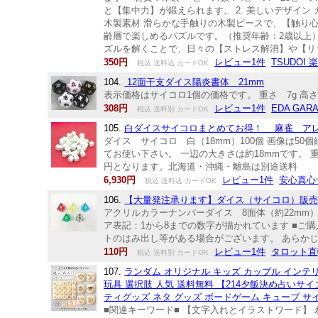
と【集中力】が鍛えられます。 2. 美しいデザイン
木製素材 滑らかな手触りの木製ピースで、【触り心
齢層で楽しめるパズルです。（推奨年齢：2歳以上）
ズルを解くことで、日々の【ストレス解消】や【リ
350円
レビュー1件
TSUDOI
税込 送料込 カードOK
104.
12面干支ダイス陽炎書体 21mm
表示価格はサイコロ1個の価格です。 重さ 7g 高さ 2
308円
レビュー1件
EDA GAR
税込 送料別 カードOK
105.
白ダイスサイコロまとめてお得！ 麻雀 アレン
ダイス サイコロ 白（18mm）100個 画像は5
てお使い下さい。 一辺の大きさは約18mmです。 重
円となります。北海道・沖縄・離島は別途送料
6,930円
レビュー1件
安心真心
税込 送料込 カードOK
106.
【大量発注承ります】ダイス（サイコロ）販売。
アクリルカラーナンバーダイス 8面体（約22mm
ア表記：1から8までの数字が描かれています ■ご
トのはみ出し等がある場合がございます。 あらか
110円
レビュー1件
タロット直
税込 送料別 カードOK
107.
ランダム オリジナル キッズ カップル インテリ
玩具 選択肢 人気 送料無料 【214夕飯決め占いサイ
ティグッズ ネタ グッズ ボードゲーム キューブ サイ
■関連キーワード■ 【文字入れとイラストワード】 わ