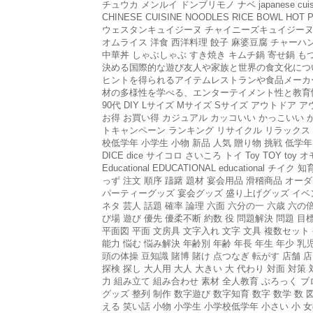
チュウカ メンルイ ドンブリモノ ナベ japanese cuisine west
CHINESE CUISINE NOODLES RICE BOWL HOT POT
ウェスタンキュイジーヌ チャイニーズキュイジーヌ ヌ
オムライス 洋食 西洋料理 餃子 麻婆豆腐 チャーハン
中華丼 しゃぶしゃぶ すき焼き キムチ鍋 寄せ鍋
決める国際的な遊び友人や家族と世界の食文化につ
ヒントを得られるアイテムレストランや食品メーカ
材の多様性を学べる、エンターテイメント性と教育性を兼ね備えた商品
90代 DIY Lサイズ Mサイズ Sサイズ アウトド
お得 お買い得 カジュアル カッコいい かっこいい 
トキャンペーン ランキング リサイクル リラックス 安い
校低学年 小学生 小物 新品 人気 贈り物 挑戦 低学年 定
DICE dice サイコロ さいころ トイ Toy TOY toy
Educational EDUCATIONAL educationa
っず 注文 順序 躊躇 題材 宴会用品 滑稽商品 オーダー
パーティーグッズ 宴会グッズ 盛り上げグッズ イベン
ネタ 芸人 話題 確率 論理 六面 六分の一 六歳 六の倍
び場 遊び 優先 優柔不断 約数 役 問題解決 問題 目
平面図 平面 文房具 文字入れ 文字 文具 複数セット 
能力 悩む 悩み解決 年齢別 年齢 年長 年生 年少 
頭の体操 豆知識 賭博 賭け 点つなぎ 転がす 店舗 
探検 探し 大人用 大人 大きい 大 代わり 対面 対策
力 組み立て 組み合わせ 素材 全人教育 ぶろっく ブ
グッズ 整列 制作 数字遊び 数字知育 数字 数学 数 
える 笑い話 小物 小学生 小学校低学年 小さい 小 