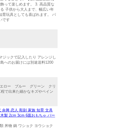
って楽しめます。 3. 高品質な
める 子供から大人まで、幅広い年
知育玩具としても喜ばれます。 パ
いです
、マジックで記入したり アレンジし
離島へのお届けには別途送料1200
イエロー ブルー グリーン クリ
工程で出来た細かなキズやペイン
余興 恋人 彫刻 家族 知育 文具
 2cm 3cm 6面おもちゃ パー
類 丼物 鍋 ワショク ヨウショク