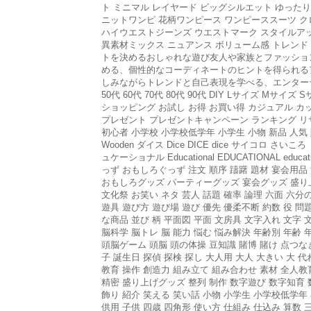
ト ミニマル レイヤード ビッグシルエット ゆった
ニットワンピ 花柄ワンピース ワンピーススーツ ク
ハイウエストジーンズ ウエストマーク スタイルアッ
異素材ミックス ニュアンス ボリューム感 トレン
トを決めるおしゃれな遊び友人や家族とファッショ
める、個性的なコーディネートのヒントを得られる
しみながらトレンドと自己表現を学べる、エンターテイメント性と
50代 60代 70代 80代 90代 DIY Lサイズ 
ショッピング お試し お得 お買い得 カジュアル カ
プレゼント プレゼントキャンペーン ランキング リサイ
初心者 小学校 小学校低学年 小学生 小物 新品 人気 贈
Wooden ダイス Dice DICE dice サイコロ さいころ 
ュケーショナル Educational EDUCATIONAL ed
っず おもしろぐっず 注文 順序 躊躇 題材 宴会用品 滑
おもしろグッズ パーティーグッズ 宴会グッズ 盛り上
文化祭 お笑い ネタ 芸人 話題 確率 論理 六面 六分
遊具 遊び方 遊び場 遊び 優先 優柔不断 約数 役 問
な商品 並び 柄 平面図 平面 文房具 文字入れ 文字 
脳科学 脳トレ 脳 能力 悩む 悩み解決 年齢別 年齢 
頭脳ゲーム 頭脳 頭の体操 豆知識 賭博 賭け 点つな
子 誕生日 探偵 探検 探し 大人用 大人 大きい 大 
教育 操作 創造力 組み立て 組み合わせ 素材 全人教
精密 盛り上げグッズ 整列 制作 数字遊び 数字知育 
飾り 紹介 笑える 笑い話 小物 小学生 小学校低学年
供用 子供 四歳 四角形 使い方 仕組み 仕込み 算数 三