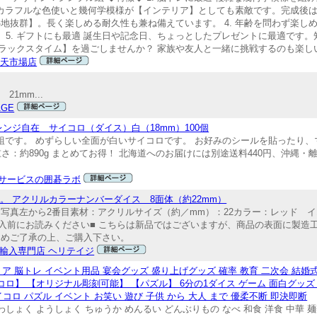
 カラフルな色使いと幾何学模様が【インテリア】としても素敵です。完成後は飾
地抜群】。長く楽しめる耐久性も兼ね備えています。 4. 年齢を問わず楽し
 5. ギフトにも最適 誕生日や記念日、ちょっとしたプレゼントに最適です。
ラックスタイム】を過ごしませんか？ 家族や友人と一緒に挑戦するのも楽し
 楽天市場店
1mm...
AGE
ジ自在 サイコロ（ダイス）白（18mm）100個
0個組です。 めずらしい全面が白いサイコロです。 お好みのシールを貼ったり
さ：約890g まとめてお得！ 北海道へのお届けには別途送料440円、沖縄・
サービスの囲碁ラボ
 アクリルカラーナンバーダイス 8面体（約22mm）
）写真左から2番目素材：アクリルサイズ（約／mm）：22カラー：レッド 
購入前にお読みください■ こちらは新品ではございますが、商品の表面に製造
じめご了承の上、ご購入下さい。
輸入専門店 ヘリテイジ
ア 脳トレ イベント用品 宴会グッズ 盛り上げグッズ 確率 教育 二次会 結婚式 
コロ】 【オリジナル彫刻可能】 【パズル】 6分の1ダイス ゲーム 面白グッズ 木製
コロ パズル イベント お笑い 遊び 子供 から 大人 まで 優柔不断 即決即断
しょく ようしょく ちゅうか めんるい どんぶりもの なべ 和食 洋食 中華 麺