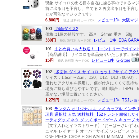
現象 サイコロの出る目を自在に操る事のできるマジ
前に出る目を予言し、当てる 2.再度出る目を予言
とが可能なマジックです♪
6,800円
レビュー1件
大阪マジ
税込 送料別 カードOK
100.
24面ダイス2
価格は1個の値段です。 高さ 24mm 重さ 68g
330円
レビュー1件
EDA GAR
税込 送料別 カードOK
101.
まとめ買いも大歓迎！ 【エントリーでポイント1
【商品説明】 サイコロを単品売りいたします。麻
15円
レビュー1件
G-Store
税込 送料別 カードOK
102.
多面体 ダイス サイコロ セット 7サイズ アクリル 3
サイズ：1.5cm〜2cm。D20、D12、D10（00
優れたアクリルを採用し、傷が付きにくくて長持ち
場所に持ち運びもやすいです。適用場合：TRPG、
届かない場所に置いてください。
1,279円
レビュー1件
TSJショ
税込 送料込 カードOK
103.
ランダム オリジナル キッズ カップル インテリ
玩具 選択肢 人気 送料無料 【52トレンド服探しサイ
ーティグッズ ネタ グッズ ボードゲーム キューブ サ
【文字入れとイラストワード】 "おーばーさいず わ
ニマル レイヤード オーバーサイズ ワンピース クロップ ハイウエスト
ONE-PIECE CROP HIGH-WAIST MINIMAL LAYE