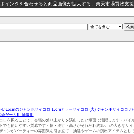
ポインタを合わせると商品画像が拡大する、楽天市場買物支援
5cmのジャンボサイコロ 15cmカラーサイコロ (大) ジャンボサイコロ 
宴会ゲーム用 抽選用
コロを振ることで、会場の盛り上がりを演出したい場面で活躍します・パイ
トでも使いやすい質感です・幅・奥行・高さがそれぞれ約15cmの大きなサ
ザインがパーティーの雰囲気を引き立て、抽選やゲームの演出アイテムとし