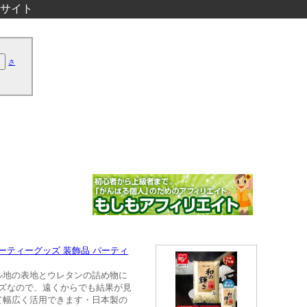
サイト
さ
パーティーグッズ 装飾品 パーティ
ル地の表地とウレタンの詰め物に
イズなので、遠くからでも結果が見
て幅広く活用できます・日本製の