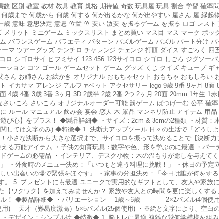
偶数 区別 教室 教材 教具 教育 規格 期待値 奇数 玩具屋 玩具 割合 学習 確率
り 何歳まで 何歳から 何歳 何する 何が出るかな 何が出やすい 屋さん 屋 縁起物
一歳 意味 意思決定 意思 位置 位 安い 激安 を振るゲーム を振る ロゴ レスト
ズ メリット ミニゲーム ミックスリスト まとめ買い マス目 マス マーク ボッ
ーム バランスゲーム バラエティ パターン パズルゲーム パズル パート分け 
テーマ ツアーグッズ チンチロ チャレンジ チェンジ 打順 ダイス すごろく 
コロ シゴロサイ ヒフミサイ 123 456 123サイコロ シゴロ しごろ ジグソ
ーション コツ ゴール ゲームセット ゲーム グッズ くじ クイズ キューブ 
お父さん お姉さん お絵かき オリジナル おもちゃセット おもちゃ おもしろい
サマ アレンジ アルファベット アクセサリー lego 9歳 9番 9ヶ月 8面 8歳 
面 4歳 4番 3歳 3番 3ヶ月 3D 2歳半 2歳 2番 2つ 2ヶ月 20面 20mm 1年生 1赤
らふりなさいころ さいころ オリジナルオーダー可能 罰ゲーム ばつげーむ 公平 確率
に ルール マニュアル 飲み会 宴会 恋人 木 景品 マンネリ防止 アイテム 用品
心】をプラス！ ◆製品詳細◆ ・サイズ：2cm & 3cmの2種類 ・材質：
関しては文字のみ) ◆特徴◆ 1. 決断力アップツール 日々の生活で「どう
に！小さな決断から大きな選択まで、サイコロを振って決めることで【決断力
に使える万能アイテム ・子供の知育玩具：数字や色、形を学ぶのに最適 ・パ
ドゲームの必需品 ・インテリア、デスク小物：木の温もりが癒しを与えてくれ
？」 ・外食時のメニュー決め：「いつもと違う料理に挑戦！」 ・休日の予定
しい出会いの場で緊張をほぐす」 ・家事の分担決め：「今日は誰が何をする？」
。 5. プレゼントにも最適 ユニークで実用的なギフトとして、友人や家族
た【ワクワク】を加えてみませんか？ 家族や友人との時間を更に楽しくする
パズル！ ◆製品詳細◆ ・バリエーション 1歳～6歳 2×2パズル(
 天才（難易度激高）5×5パズル(25個使用) ・※絵と文字により、空白
ス ・デザイン：シンプル絵 ◆特徴◆ 1. 脳トレに最適 複雑な幾何学模様を