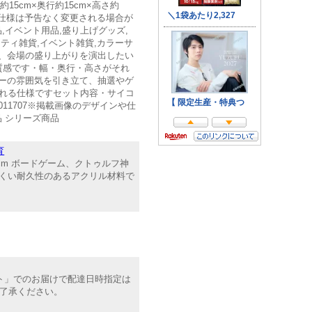
5cm×奥行約15cm×高さ約
ンや仕様は予告なく変更される場合が
イベント用品,盛り上げグッズ,
ーティ雑貨,イベント雑貨,カラーサ
ることで、会場の盛り上がりを演出したい
質感です・幅・奥行・高さがそれ
ィーの雰囲気を引き立て、抽選やゲ
れる仕様ですセット内容・サイコ
011707※掲載画像のデザインや仕
 シリーズ商品
育
-2.5cm ボードゲーム、クトゥルフ神
きにくい耐久性のあるアクリル材料で
ット」でのお届けで配達日時指定は
ご了承ください。