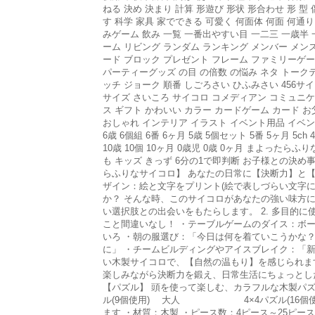
ねる 決め 決まり 計算 形遊び 形状 形合わせ 形 型 
す 科学 家具 家でできる 可愛く 何面体 何面 何通
みゲーム 飲み 一覧 一番出やすい目 一二三 一歳半 
ーム リビング ランダム ランキング メンバー メン
ード ブロック プレゼント フレーム ファミリーゲ
パーティーグッズ の目 の倍数 の悩み ネタ トーク
ッチ ジョーク 順番 しごろさい ひふみさい 456サイ
サイズ さいころ サイコロ コメディアン コミュニケ
ス ギフト かわいい カラー カードゲーム カード 
おしゃれ インテリア イラスト イベント用品 イベント イカ
6歳 6個組 6番 6ヶ月 5歳 5個セット 5番 5ヶ月 5ch 4
10歳 10個 10ヶ月 0歳児 0歳 0ヶ月 まよった
も キッズ きっず 6分の1で即判断 お子様との決め事
らふりなサイコロ】 あなたの日常に【決断力】と【遊び
ザイン：絵と文字をプリント(絵で表しづらい文字に
か？ そんな時、このサイコロがあなたの強い味方
い選択肢との出会いをもたらします。 2. 多目的
こと間違いなし！ ・テーブルゲームのダイス：ボー
いろ ・朝の服選び：「今日は何を着ていこうかな
に」 ・チームビルディングやアイスブレイク：「新
い木製サイコロで、【自然の温もり】を感じられます
楽しみながら決断力を鍛え、日常生活にちょっとし
【パズル】 頭を使って楽しむ、カラフルな木製
ル(9個使用) 大人 4×4パズル(16個使用)
ます ・材質：木製 ・ピース数：4ピース～25ピー