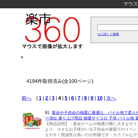
マウス
らに詳しく検索
»
4194件取得済み(全100ページ)
前へ
|
1
|
2
|
3
|
4
|
5
|
6
|
7
|
8
|
9
|
10
|
次へ
91.
宴会や子供会の抽選に最適な、パイル地で柔らかい1
ー演出 盛り上げ用品 抽選サイコロ 子供 パイル地 
【商品説明】・宴会ゲームや抽選の際に大きなサイ
より、小さなお子様がいる子供会や家庭でのイベン
えやすく視認性が高いのが特徴です・カラフルなデ