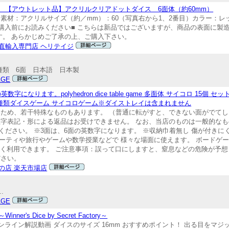
 【アウトレット品】アクリルクリアドットダイス 6面体（約60mm）
 素材：アクリルサイズ（約／mm）：60（写真右から1、2番目）カラー：
ご購入前にお読みください■ こちらは新品ではございますが、商品の表面に製
ます。 あらかじめご了承の上、ご購入下さい。
直輸入専門店 ヘリテイジ
種類 6面 日本語 日本製
AGE
になります。polyhedron dice table game 多面体 サイコロ 15個 セッ
5種類ダイスゲーム サイコロゲーム※ダイストレイは含まれません
いため、若干特殊なものもあります。 （普通に転がすと、できない面がでてし
数字表記・形による返品はお受けできません。 なお、当店のものは一般的なも
ださい。 ※3面は、6面の英数字になります。 ※収納巾着無し 傷が付きに
パーティや旅行やゲームや数学授業などで 様々な場面に使えます。 ボードゲ
ど広く利用できます。 ご注意事項：誤って口にしますと、窒息などの危険が予想
ださい。
の店 楽天市場店
.
AGE
 Dice by Secret Factory～
ンライン解説動画 ダイスのサイズ 16mm おすすめポイント！ 出る目をマ