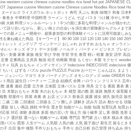
ern cuisine chinese cuisine noodles rice bowl hot pot JAPANESE 
 Japanese cuisine Western cuisine Chinese cuisine Noodles Rice
ードルズ ライスボウル ホットポット 寿司 天ぷら 刺身 味噌汁 和食 日本
 春巻き 中華料理 中国料理 ラーメン うどん そば パスタ つけ麺 冷やし中華 
 もつ鍋 火鍋 料理ジャンルルーレット！6つの面に多彩な料理ジャンルが描か
いて語り合いながら、新しい味との出会いを演出食の冒険家からグルメまで
ーでの新メニュー開発や、顧客参加型の料理体験イベントに活用可能楽しみ
 【キーワード】 80 90 100 110 120 130 140 150 160 20代 30
ア アウトレット インテリア ヴィンテージ おしゃれ おすすめ おもちゃ オンラ
かわいい キッズ ギフト データ分析 ノベルティ パーティー ビジネス プレゼ
 安価 家事 家族 格安 学び 学校 学習 学生 教育 軽い 軽量 激安 語学 高品
番 定番商品 文房具 勉強 幼児 幼稚園 用途 もくせい 木製 モクセイ wooden WO
 オモチャ 玩具 おもちゃ インディサイシブ Indecisive INDECISIVE indeci
l チイク 知育 ちいく ぱずる パズル puzzle PUZZLE Puzzle おーだー じゅんば
 ジュンバン マヨウ ネタ パーティグッズ オモシログッズ order ORDER O
ト用品 誕生日 パーティー 二次会 結婚式 余興 ハロウィン クリスマス 忘年会
数 連番 連続 恋愛 立方体 立体図 立体パズル 立体 用具 立てる 裏面 裏表 裏 
標 目 木製おもちゃ 木製 木のおもちゃ 木 模型 面の数 面 迷路 無限大 保育園 
複数 部屋作り 部屋 表裏 表 お店 ビジネス 飲食店 披露 彼女 彼氏 販売店 販売
乳児 二歳 二個 二回連続 二回振る 二つ 難しさ 謎解き 読み方 読み 動かせる 
店 通販 珍しい商品 挑戦 中学生 置き型 知能ゲーム 知能 知識 知育玩具 知育お
 対応策 対応 体験 多面体 多面 他の言い方 揃え方 揃う確率 足し算 側面 造形
ロック 選択肢 選べない 戦略ゲーム 戦略 専門店 専門家 占い 積木 積み木 積み
図形パズル 図形 人生ゲーム 人気順 人気の曲 人気 親子遊び 新生児 振るとき 振
女の子 出目 集中 種類 手作りおもちゃ 手作り 自己分析 自己管理 持ち込み 持ち