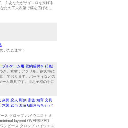
、 1.あなたがサイコロを投げる
あなたの工夫次第で幅を広げるこ
品
求めいただます！
 テーブルゲーム用 収納袋付き (3色)
納袋3枚つき。素材：アクリル。耐久性に
意しております。パーティなどの
るゲーム道具です。※お子様の手に
余興 恋人 彫刻 家族 知育 文具
 2cm 3cm 6面おもちゃ パ
ース クロップ ハイウエスト ミ
mal layered OVERSIZED
オーバーサイズド ワンピース クロップ ハイウエス