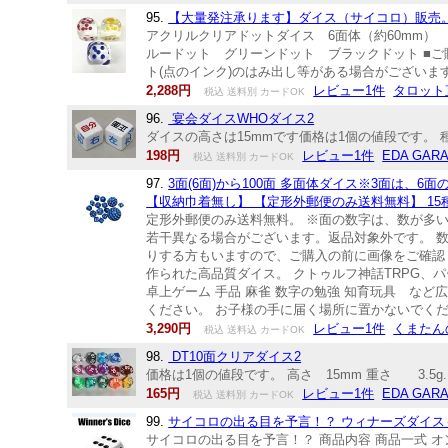
95.
【大量発注承ります】ダイス（サイコロ）販売。
アクリルクリアドットダイス 6面体（約60mm）
ルードット グリーンドット ブラックドット ■
ト(点のインク)のはみ出し等がある場合がござい
2,288円
レビュー1件
タロット
税込 送料別 カードOK
96.
宴会ダイスWHOダイス2
ダイスの高さは15mmです価格は1個の値段です。 
198円
レビュー1件
EDA GAR
税込 送料別 カードOK
97.
3面(6面)から100面 多面体ダイス※3面は、6面の英数字
【収納巾着無し】 【定形外郵便のみ送料無料】 1
定形外郵便のみ送料無料。 ※面の数字は、数が多
若干異なる場合がございます。返品対象外です。 
りする方もいますので、ご購入の前に画像をご確認く
作られた高品質ダイス。 クトゥルフ神話TRPG、
卓上ゲーム 手品 麻雀 数字の勉強 知育玩具 な
ください。 お子様の手に届く場所に置かないでく
3,290円
レビュー1件
くまたん
税込 送料込 カードOK
98.
DT10面クリアダイス2
価格は1個の値段です。 高さ 15mm 重さ 3.5g..
165円
レビュー1件
EDA GAR
税込 送料別 カードOK
99.
サイコロの出る目を予言！？ ウィナーズダイス～Winner's
サイコロの出る目を予言！？ 商品内容 商品一式 オ