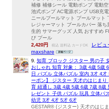
補修 補修シール 電動ポンプ 電動空
池式ポンプ AC電源ポンプ USB充
ニールプールマット プールマット 
レジャーマット プールカバー 落ち葉
生的 サマーグッズ 人気 おすすめ F
び プール
レビュー
2,420円
税込 送料込 カードOK
maxshare
9.
知育 ブロック ジスター 男の子 
おしゃれ 知育 対象： 3歳 4歳 5歳
日 パズル 立体パズル 室内 3才 4才
ーポン】 ジスター 天才のはじまり 
育 紐通し 3歳 4歳 5歳 6歳 7歳 
レゼント 子供 パズル 玩具 立体パ
幼児 3才 4才 5才 6才
GESTAR® (ジスター) 天才のはじ