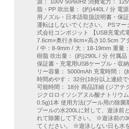
源： 100V 50/60Hz 消費電力： 12
脂・PP 吹出量： (約)440L / 分 電
用ノズル・日本語取扱説明書・保証書
運転はしないでください。 PSマー
式会社コンポジット 【USB充電式電
7.6cm×奥行き8cm×高さ10.5cm
/ 中：8-9mm / 大：18-19mm 重量
樹脂 吹出量： (約)290L / 分 付
保証書・充電用USBケーブル・収納ポ
リー容量： 5000mAh 充電時間：
時間めやす： 32分(18分以上連続
可能時間： 18分 商品詳細 (ジアテ
ジクロロイソシアヌル酸ナトリウム顆粒
0.5g)1本 使用方法(プール用の除
プールの水200Lに対して、遊泳前と
れて除菌して下さい。 ※遊泳前の3
てください。 ※遊泳しない日も水