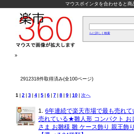
マウスポインタを合わせると商
らに詳しく検索
»
2912318件取得済み(全100ページ)
1
|
2
|
3
|
4
|
5
|
6
|
7
|
8
|
9
|
10
|
次へ
1.
6年連続で楽天市場で最も売れて
売れている★雛人形 コンパクト お
さま お雛様 雛 ケース飾り 親王飾