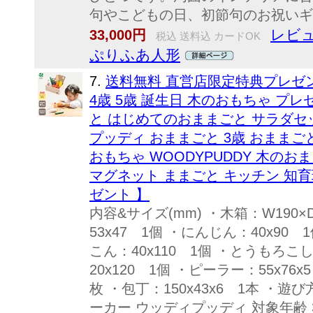
句やこどもの日、初節句のお祝いギ
レビュ
33,000円
税込 送料込 カードOK
ぷりふあ人形
7.
送料無料 直営店限定特典プレゼン
4歳 5歳 誕生日 木のおもちゃ プレ
と はじめてのおままごと サラダセッ
プッディ おままごと 3歳 おままご
おもちゃ WOODYPUDDY 木のお
マグネット ままごと キッチン 知育
ゼント 】
内容&サイズ(mm) ・木箱：W190×D
53x47 1個 ・にんじん：40x90 
こん：40x110 1個 ・とうもろこし
20x120 1個 ・ピーラー：55x76x
枚 ・包丁：150x43x6 1本 ・
ーカー ウッディプッディ 対象年齢 