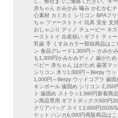
し、弊社までご連絡ください。キー
赤ちゃん かみかみ 噛み かむかむチ
心素材 カミカミ シリコン BPAフ
ちゃ ファーストトイ 玩具 安全 支持人
おしゃぶり ディノ チューピー ネズ
ーストトイ 出産祝い ギフト ティ
乳歯 手 くすみカラー類似商品はこ
ン 食品グレード1,300円～ かみか
も1,300円かみかみディノ 歯がため
ベビー 赤ちゃん はがため 歯茎マッ3,
シリコン 木リ1,000円～Berpy 
1,000円～Berpy ウッドコアラ 歯固
キンボール 歯固め シリコン 2,2
ト 歯固め ストラッ1,980円新着商品はこ
ン商品専用 ギフトボックス500円202
クリアバッグ スイミ2,650円2026
ケット ハンカ6,000円再販商品はこち