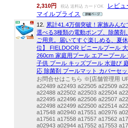
レビュー
2,310円
税込 送料込 カードOK
マイルプライス
12.
累計41.4万個突破！家族みん
選べる3種類の電動ポンプ、除菌剤
ご用意。届いてすぐ楽しめる、夏休
位】 FIELDOOR ビニールプール 
260cm 家庭用プール エアープール
子供 プール キッズプール 水遊び 
応 除菌剤 プールマット カバーセッ
お問合せはこちら ※[店舗管理用 URL]a0
a22489 a22493 a22505 a22509 a2
a22488 a22502 a22503 a22504 a2
a22495 a22496 a22506 a22507 a2
a22498 a22499 a22500 a22514 a2
a17548 a02940 a17551 a02976 a0
a17561 a17558 a17557 a17562 a1
a02943 a02944 a17552 a17553 a1