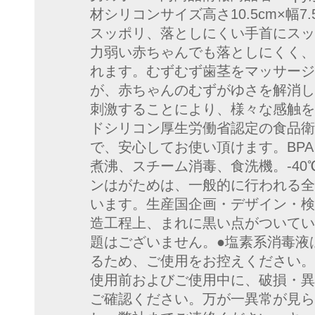
材シリコンサイズ高さ10.5cm×幅7.5
スッポリ、落としにくい手首にスッ
力弱い赤ちゃんでも落としにくく、
れます。むずむず歯茎をマッサージ
が、赤ちゃんのむずがゆさを解消し
刺激することにより、様々な感触を
ドシリコン厚生労働省認定の食品衛
で、安心してお使い頂けます。BP
煮沸、スチーム消毒、食洗機。-40
ンはがためは、一般的に行われる全
います。生産国企画・デザイン・検
造工程上、まれに黒い点がついてい
題はございません。●塩素系消毒液
るため、ご使用をお控えください。
使用前およびご使用中に、破損・異
ご確認ください。万が一異常が見ら