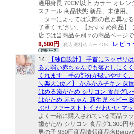
適用身長 70CM以上 カラー オレンジ
スチール 商品状態 新品、未使用。
ニターによっては実際の色と異なる
了承く ださい。【おすすめ商品】 
店では当商品を別々の商品ページで取
レビュー
8,580円
税込 送料込 カードOK
14.
【独自設計】 手首にスッポリ
る力弱い赤ちゃんでも落としにくく
くれます。手の部分が吸いやすく、
＼楽天1位／】 かみかみチキン 歯固
はめる歯がため シリコン 食品グレ
はがため 赤ちゃん 新生児 ベビー BP
ぶり ファーストトイ かわいい マ
よく一緒に購入されている商品ラッ
歯がため シリコン 食品グ1,300円
男の子 980円商品情報商品名Ber