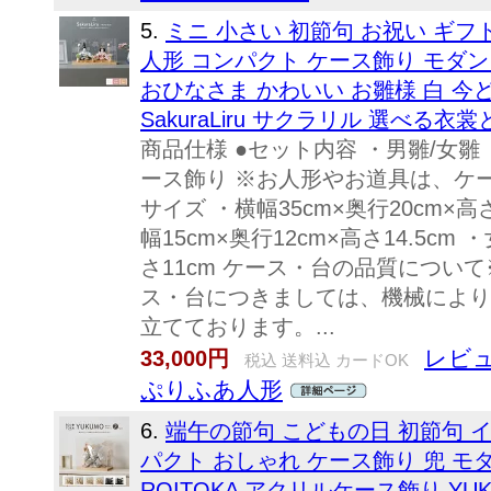
5.
ミニ 小さい 初節句 お祝い ギフ
人形 コンパクト ケース飾り モダン
おひなさま かわいい お雛様 白 今
SakuraLiru サクラリル 選べる衣
商品仕様 ●セット内容 ・男雛/女雛 
ース飾り ※お人形やお道具は、ケ
サイズ ・横幅35cm×奥行20cm×高
幅15cm×奥行12cm×高さ14.5cm 
さ11cm ケース・台の品質につい
ス・台につきましては、機械により
立てております。...
レビュ
33,000円
税込 送料込 カードOK
ぷりふあ人形
6.
端午の節句 こどもの日 初節句 イ
パクト おしゃれ ケース飾り 兜 モダ
ROITOKA アクリルケース飾り YU