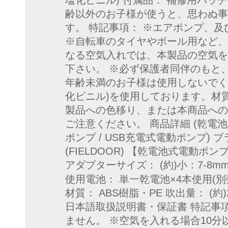
塩化ビニル) 付属品： 補修用パッチ
齢以外のお子様が使うと、思わぬ事
す。 特記事項： ※エアポンプ、
※自転車のタイヤやボール用など、
なる空気入れでは、本製品の空気を
下さい。 ※必ず保護者同伴のもと
年齢未満のお子様は使用しないでくだ
化ビニル)を使用しております。材
製品への色移り、または本商品への
ご注意ください。 商品詳細 (乾電池
ポンプ / USB充電式電動ポンプ) 
(FIELDOOR) 【乾電池式電動ポンプ】
アダプターサイズ： (約)小：7-8mm / 
使用電池： 単一乾電池×4本使用(別売
材質： ABS樹脂・PE 吹出量： (約)
日本語取扱説明書・保証書 特記事
ません。 ※空気を入れる場合10分