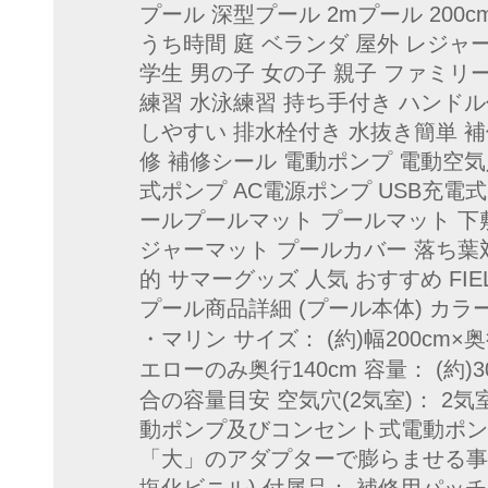
プール 深型プール 2mプール 200
うち時間 庭 ベランダ 屋外 レジャー
学生 男の子 女の子 親子 ファミリ
練習 水泳練習 持ち手付き ハンド
しやすい 排水栓付き 水抜き簡単 
修 補修シール 電動ポンプ 電動空気
式ポンプ AC電源ポンプ USB充電
ールプールマット プールマット 下
ジャーマット プールカバー 落ち葉対
的 サマーグッズ 人気 おすすめ FI
プール商品詳細 (プール本体) カラ
・マリン サイズ： (約)幅200cm×奥
エローのみ奥行140cm 容量： (約
合の容量目安 空気穴(2気室)： 2気
動ポンプ及びコンセント式電動ポン
「大」のアダプターで膨らませる事が