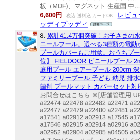
板（MDF)、マグネット 生産国 中...
レビュー
6,600円
税込 送料込 カードOK
ッディプッディ
8.
累計41.4万個突破！お子さまの
ニールプール。選べる3種類の電動
プールカバーもご用意。おうちプー
位】 FIELDOOR ビニールプール 
庭用プール エアープール 200cm 
ファミリープール 子ども 幼児 排
菌剤 プールマット カバーセット対応
お問合せはこちら ※[店舗管理用 URL]a0
a22474 a22478 a22482 a22471 a2
a22477 a22479 a22480 a22481 a2
a17541 a02912 a02913 a17545 a1
a17546 a02915 a02914 a02916 a0
a02952 a02904 a02905 a04505 