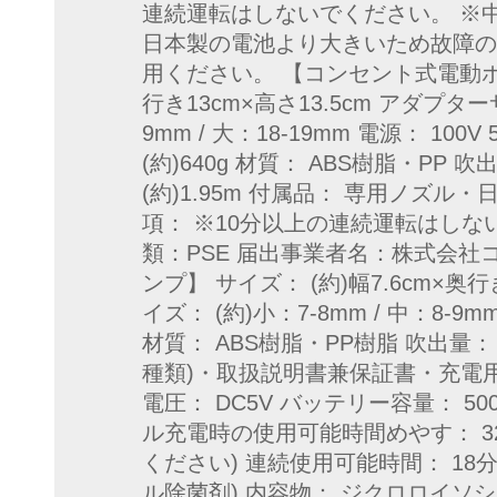
連続運転はしないでください。 ※
日本製の電池より大きいため故障の
用ください。 【コンセント式電動ポン
行き13cm×高さ13.5cm アダプターサ
9mm / 大：18-19mm 電源： 100V
(約)640g 材質： ABS樹脂・PP 吹出
(約)1.95m 付属品： 専用ノズ
項： ※10分以上の連続運転はしな
類：PSE 届出事業者名：株式会社
ンプ】 サイズ： (約)幅7.6cm×奥行
イズ： (約)小：7-8mm / 中：8-9mm
材質： ABS樹脂・PP樹脂 吹出量： (約
種類)・取扱説明書兼保証書・充電用
電圧： DC5V バッテリー容量： 500
ル充電時の使用可能時間めやす： 3
ください) 連続使用可能時間： 18分
ル除菌剤) 内容物： ジクロロイソシ