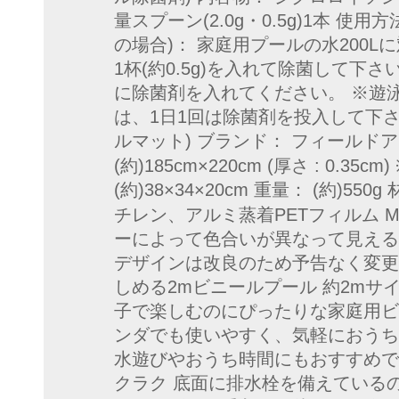
量スプーン(2.0g・0.5g)1本 
の場合)： 家庭用プールの水200
1杯(約0.5g)を入れて除菌して下さ
に除菌剤を入れてください。 ※遊
は、1日1回は除菌剤を投入して下さ
ルマット) ブランド： フィールドア（
(約)185cm×220cm (厚さ : 0.35
(約)38×34×20cm 重量： (約)5
チレン、アルミ蒸着PETフィルム MAD
ーによって色合いが異なって見える
デザインは改良のため予告なく変更
しめる2mビニールプール 約2mサ
子で楽しむのにぴったりな家庭用ビ
ンダでも使いやすく、気軽におうち
水遊びやおうち時間にもおすすめで
クラク 底面に排水栓を備えている