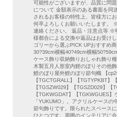
可能性がございますが、品質に問題
について 金額表示のある書面を同
されるお客様の特性上、皆様方にお
何卒よろしくお願いいたします。 
連絡ください。 返品・注意点等 
様都合による交換や返品はお受けし
ゴリーから選ぶPICK UPおすすめ
30?39cm横幅40?49cm横幅50?
ケース飾り収納飾りおしゃれ飾り種
木製五月人形室内鯉のぼりその他飾
鯉のぼり屋外鯉のぼり節句幟 【cp260
【TGCTGRALL】【TGTYPKBT】
【TGSZW029】【TGSZD029】
【TGKWGDAT】【TGKWGUE
「YUKUMO」。アクリルケース
節句飾りです。限られたスペースに
ひとつです。周囲のインテリアに合