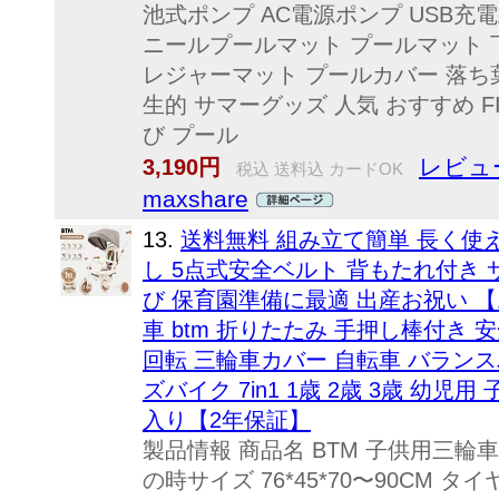
池式ポンプ AC電源ポンプ USB充
ニールプールマット プールマット 
レジャーマット プールカバー 落ち葉
生的 サマーグッズ 人気 おすすめ F
び プール
レビュー
3,190円
税込 送料込 カードOK
maxshare
13.
送料無料 組み立て簡単 長く使える
し 5点式安全ベルト 背もたれ付き 
び 保育園準備に最適 出産お祝い 
車 btm 折りたたみ 手押し棒付き
回転 三輪車カバー 自転車 バラン
ズバイク 7in1 1歳 2歳 3歳 幼児
入り【2年保証】
製品情報 商品名 BTM 子供用三
の時サイズ 76*45*70〜90CM タイ