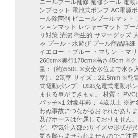
ニールプール補修 補修シール 電動
ンプセット 電池式ポンプ AC電源ポ
ール除菌剤 ビニールプールマット 
ションマット レジャーマット プー
リ対策 清潔 衛生的 サマーグッズ 人気
ゃ プール・水遊び プール商品詳細 
イエロー ・ブルー ・マリン ・マリン
260cm×奥行170cm×高さ45cm 
量： (約)550L ※安全水位まで水
室)： 2気室 サイズ：22.5mm 
式電動ポンプ、USB充電式電動ポ
ませる事ができます。 材質： PVC
パッチ×1 対象年齢： 4歳以上 
わぬ事故につながるおそれがありま
及びホースは付属しておりません。
ど、空気注入部のサイズや形状が異
気を膨らませられませんのでご注意