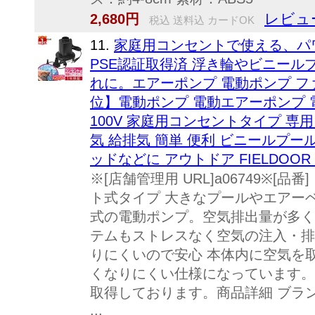
レビュー
2,680円
税込 送料込 カードOK
11.
家庭用コンセントで使える、パ
PSE認証取得済 浮き輪やビニー
れに。エアーポンプ 電動ポンプ フ
位】電動ポンプ 電動エアーポンプ 電
100V 家庭用コンセントタイプ 専用
気 給排気 簡単 便利 ビニールプ
ッドなどに アウトドア FIELDOOR 
※[店舗管理用 URL]a06749※[品
ト式タイプ 大きなプールやエアー
式の電動ポンプ。空気排出量が多く
テムもストレスなく空気の注入・排
りにくいので安心 本体内に空気を
くなりにくい仕様になっています。
取得しております。商品詳細 ブランド
...