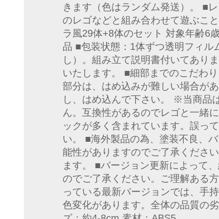
きます（色はランダム発送）。 ■
のレゴなどと組み合わせて遊ぶこと
ラ風29体+8体のセット 対象年齢6
品 ■包装状態：1体ずつ透明フィ
し）。組み立て説明書付いてありま
いたします。 ■細部までのこだわ
部分は、はめ込みが難しい場合があ
し、はめ込んで下さい。 ※当商品は
ん。互換性があるのでレゴと一緒に
ックが多く含まれています。誤って
い。 ■海外製品の為、塗装不良、
能性がありますのでご了承ください
ます。 ■バージョン更新によって
のでご了承ください。ご理解ある方
っている最新バージョンでは、手持
色変化があります。全体の品質の劣
ズ：約4-8cm 素材：ABS5