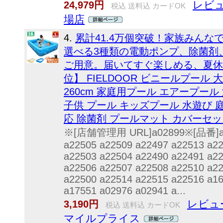
レビュ
24,979円
税込 送料込 カードOK
場店
4.
累計41.4万個突破！家族みん
選べる3種類の電動ポンプ、除菌剤
ご用意。届いてすぐ楽しめる、夏休
位】 FIELDOOR ビニールプール 
260cm 家庭用プール エアープール
子供 プール キッズプール 水遊び 
応 除菌剤 プールマット カバーセット
※[店舗管理用 URL]a02899※[品番]a21
a22505 a22509 a22497 a22513 a2
a22503 a22504 a22490 a22491 a2
a22506 a22507 a22508 a22510 a2
a22500 a22514 a22515 a22516 a1
a17551 a02976 a02941 a...
レビュー
3,190円
税込 送料込 カードOK
マイルプライス