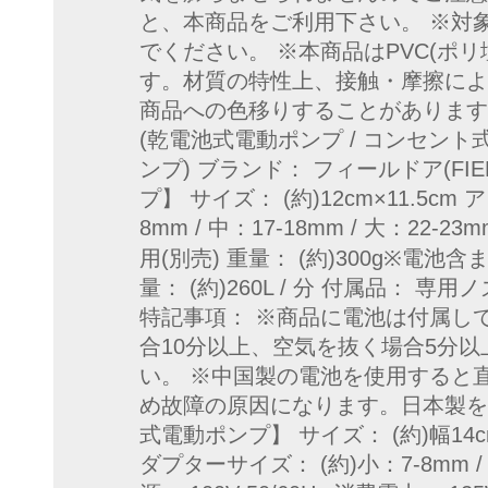
と、本商品をご利用下さい。 ※対
でください。 ※本商品はPVC(ポ
す。材質の特性上、接触・摩擦によ
商品への色移りすることがあります
(乾電池式電動ポンプ / コンセント式
ンプ) ブランド： フィールドア(FI
プ】 サイズ： (約)12cm×11.5cm
8mm / 中：17-18mm / 大：22
用(別売) 重量： (約)300g※電池含
量： (約)260L / 分 付属品：
特記事項： ※商品に電池は付属し
合10分以上、空気を抜く場合5分
い。 ※中国製の電池を使用すると
め故障の原因になります。日本製を
式電動ポンプ】 サイズ： (約)幅14cm
ダプターサイズ： (約)小：7-8mm / 中