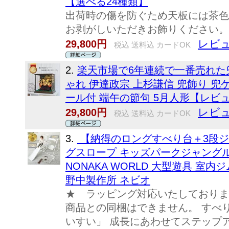
【選べる24種類】
出荷時の傷を防ぐため天板には茶色
お剥がしいただきお飾りください。
レビュ
29,800円
税込 送料込 カードOK
2.
楽天市場で6年連続で一番売れた兜
ゃれ 伊達政宗 上杉謙信 兜飾り 兜
ール付 端午の節句 5月人形【レビ
レビュ
29,800円
税込 送料込 カードOK
3.
【納得のロングすべり台＋3段ジ
グスロープ キッズパークジャングル
NONAKA WORLD 大型遊具 室内ジム 室
野中製作所 ネビオ
★ ラッピング対応いたしておりま
商品との同梱はできません。 すべり
いすい」 成長にあわせてステップアッ