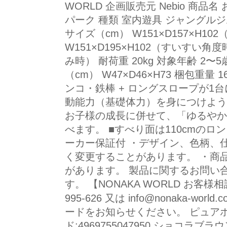
WORLD 企画販売元 Nebio 商
パーク 種類 室内遊具 ジャングル
サイズ（cm） W151×D157×H1
W151×D195×H102（すいすい角度
み時） 耐荷重 20kg 対象年齢 2〜5
（cm） W47×D46×H73 梱包重量 1
ンコ・鉄棒 + ロングスロープが1
動能力（基礎体力）を身につけよう♪
お子様の成長に併せて、「ゆるやか
べます。 ■すべり面は110cmのロ
ーカー保証付 ・デザイン、色柄、
く変更することがあります。 ・商
があります。 製品に関するお問い
す。 【NONAKA WORLD お客様
995-626 又は info@nonaka-wo
ードをお知らせください。 ピュアホワイ
ド:4969755047950 ショコラブラウン