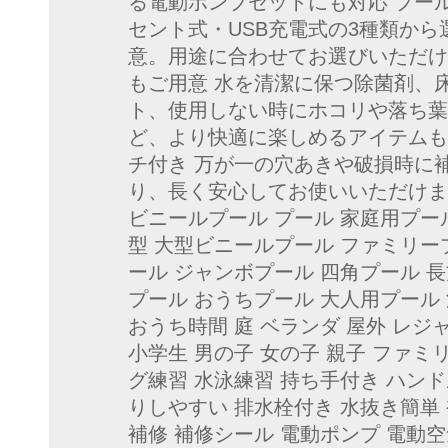
る電動ポンプセットにも対応 プー
セント式・USB充電式の3種類か
意。用途に合わせてお選びいただけ
もご用意 水を清潔に保つ除菌剤、
ト、使用しない時にホコリや落ち葉
ど、より快適に楽しめるアイテムも
チ付き 万が一の穴あきや破損時に
り、長く安心してお使いいただけます
ビニールプール プール 家庭用プー
型 大型ビニールプール ファミリー
ール ジャンボプール 四角プール 
プール おうちプール 大人用プール 
おうち時間 庭 ベランダ 屋外 レジ
小学生 男の子 女の子 親子 ファミ
グ練習 水泳練習 持ち手付き ハン
りしやすい 排水栓付き 水抜き簡単
補修 補修シール 電動ポンプ 電動空