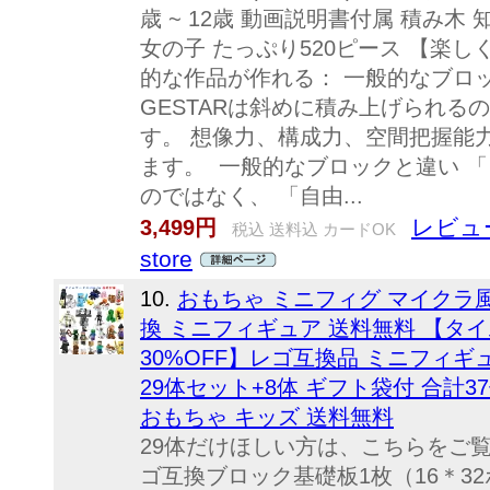
歳 ~ 12歳 動画説明書付属 積み木 
女の子 たっぷり520ピース 【楽
的な作品が作れる： 一般的なブロ
GESTARは斜めに積み上げられる
す。 想像力、構成力、空間把握能
ます。 一般的なブロックと違い 
のではなく、 「自由...
レビュー
3,499円
税込 送料込 カードOK
store
10.
おもちゃ ミニフィグ マイクラ風
換 ミニフィギュア 送料無料 【タイム
30%OFF】レゴ互換品 ミニフィギ
29体セット+8体 ギフト袋付 合計
おもちゃ キッズ 送料無料
29体だけほしい方は、こちらをご
ゴ互換ブロック基礎板1枚（16＊3