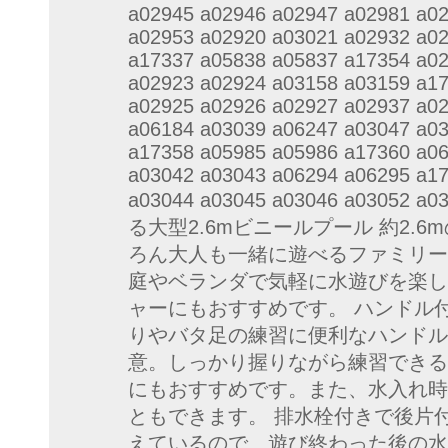
a02945 a02946 a02947 a02981 a0
a02953 a02920 a03021 a02932 a0
a17337 a05838 a05837 a17354 a0
a02923 a02924 a03158 a03159 a1
a02925 a02926 a02927 a02937 a0
a06184 a03039 a06247 a03047 a0
a17358 a05985 a05986 a17360 a0
a03042 a03043 a06294 a06295 a1
a03044 a03045 a03046 a0305
る大型2.6mビニールプール 約2.
ろん大人も一緒に遊べるファミリー
庭やベランダで気軽に水遊びを楽し
ャーにもおすすめです。 ハンドル
りやバタ足の練習に便利なハンドル
意。しっかり握りながら練習できる
にもおすすめです。また、水入れ時
ともできます。 排水栓付きで後片
えているので、遊び終わった後の水