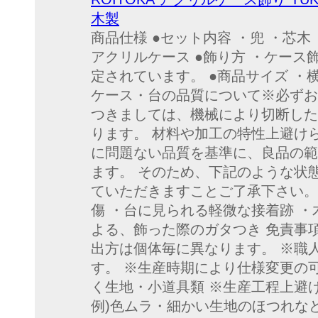
木製
商品仕様 ●セット内容 ・兜 ・芯木 
アクリルケース ●飾り方 ・ケース
定されています。 ●商品サイズ ・横幅2
ケース・台の品質について※必ずお
つきましては、機械により切断した
ります。 材料や加工の特性上避け
に問題ない品質を基準に、良品の範
ます。 そのため、下記のような状
ていただきますことご了承下さい。
傷 ・台に見られる軽微な接着跡 ・
よる、飾った際のガタつき 免責事項
出方は個体毎に異なります。 ※職
す。 ※生産時期により仕様変更の
く生地・小道具類 ※生産工程上
例)色ムラ・細かい生地のほつれな