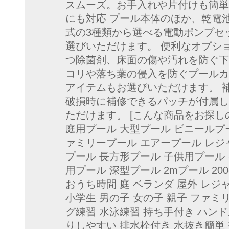
スムーズ。お手入れや片付けも簡単
にも対応 プール本体のほか、乾電池
式の3種類から選べる電動ポンプセ
選びいただけます。 便利なオプシ
つ除菌剤、床面の傷や汚れを防ぐ下
コリや落ち葉の侵入を防ぐプールカ
アイテムもお選びいただけます。 
破損時に補修できるパッチが付属し
ただけます。 [こんな商品をお探しの
庭用プール 大型プール ビニールプ
ァミリープール エアープール レジ
プール 長方形プール 子供用プール
用プール 深型プール 2mプール 20
おうち時間 庭 ベランダ 屋外 レジ
小学生 男の子 女の子 親子 ファミ
グ練習 水泳練習 持ち手付き ハン
りしやすい 排水栓付き 水抜き簡単