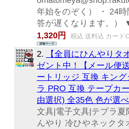
omatomeya@shop.ra
年始をのぞく） ・ 2
答が遅くなります。） 
1,320円
税込 送料込 カードO
2.
【全員にひんやりタ
ゼント中！【メール便送
ートリッジ 互換 キン
ラ PRO 互換 テープカ
由選択) 全35色 色が選
文具|電子文具|テプラ
んやり 冷ひやネックタ