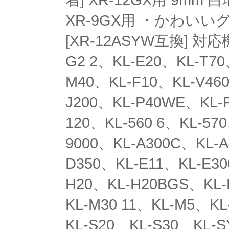
着] XR-12GX用 9mm
XR-9GX用 ・かわい
[XR-12ASYW互換] 対応機
G2 2、KL-E20、KL-T7
M40、KL-F10、KL-V460
J200、KL-P40WE、KL-
120、KL-560 6、KL-57
9000、KL-A300C、KL-A
D350、KL-E11、KL-E3
H20、KL-H20BGS、KL-
KL-M30 11、KL-M5、KL
KL-S20、KL-S30、KL-S