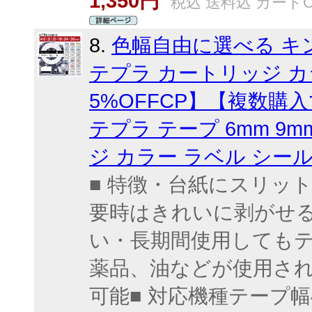
1,350円
税込 送料込 カードO
8.
色幅自由に選べる キング
テプラ カートリッジ カ
5%OFFCP】【複数購入
テプラ テープ 6mm 9mm
ジ カラー ラベル シール K
■ 特徴・台紙にスリッ
要時はきれいに剥がせ
い・長期間使用しても
薬品、油などが使用され
可能■ 対応機種テープ幅4mm〜