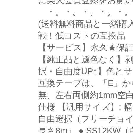
に楽天会員登録をお願い
・。・。・。・。・。・
(送料無料商品と一緒購入
戦！低コストの互換品 
【サービス】永久★保証 
【純正品と遜色なく】剥
択・自由度UP↑】色と
互換テープは、「E」か
無、左右両側約1mm空
仕様 【汎用サイズ】: 幅 4
自由選択（フリーチョイス） 
長さ8m」 ● SS12KW