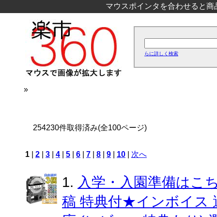
マウスポインタを合わせると商
らに詳しく検索
»
254230件取得済み(全100ページ)
1
|
2
|
3
|
4
|
5
|
6
|
7
|
8
|
9
|
10
|
次へ
1.
入学・入園準備はこち
稿 特典付★インボイス 