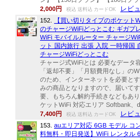
レビュ
2,000円
税込 送料込 カードOK
152.
【買い切りタイプのポケットW
のチャージWiFiどっとこむ ギガ
WiFi モバイルルーター チャージW
ット 国内旅行 出張 入院 一時帰国 
チャージWiFiどっとこむ
チャージ式WiFiとは 必要なデー
「返却不要」「月額費用なし」のWi
のため、インターネットを必要とす
みの商品となりますので、届いてす
要、もちろん解約手続きなどもありませ
ケットWiFi 対応エリア Softbank、do
レビュ
7,400円
税込 送料込 カードOK
153.
auエリア対応 6GB モデル
料無料・即日発送】WiFi レンタル 6GB