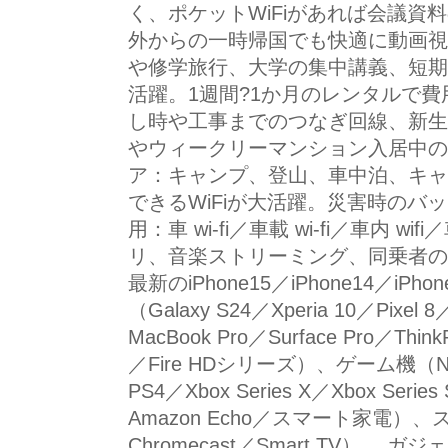
く、ポケットWiFiがあれば会議
外からの一時帰国でも快適に動画視
や修学旅行、大学の集中講義、短期
活躍。1週間?1か月のレンタルで
し時や工事までのつなぎ回線、新生
やウィークリーマンション入居中の
ア：キャンプ、登山、車中泊、キャ
できるWiFiが大活躍。災害時のバッ
用：車 wi-fi／車載 wi-fi／車内 w
リ、音楽ストリーミング、同乗者の
最新のiPhone15／iPhone14／iPhone
（Galaxy S24／Xperia 10／Pixe
MacBook Pro／Surface Pro／Th
／Fire HDシリーズ）、ゲーム機（Nint
PS4／Xbox Series X／Xbox Seri
Amazon Echo／スマート家電）、スト
Chromecast／Smart TV）、