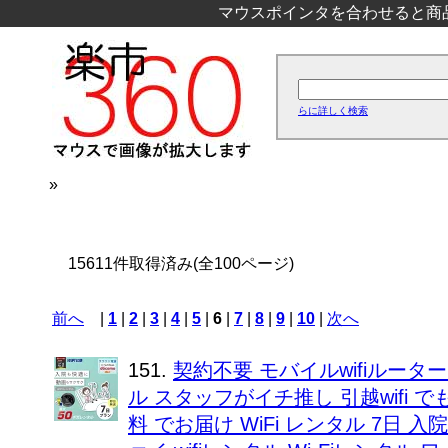
マウスポインタを合わせると商
らに詳しく検索
»
15611件取得済み(全100ページ)
前へ
|
1
|
2
|
3
|
4
|
5
|
6
|
7
|
8
|
9
|
10
|
次へ
151.
契約不要 モバイルwifiルータ
ル スタッフがイチ推し 引越wifi 
料 でお届け WiFi レンタル 7日 入