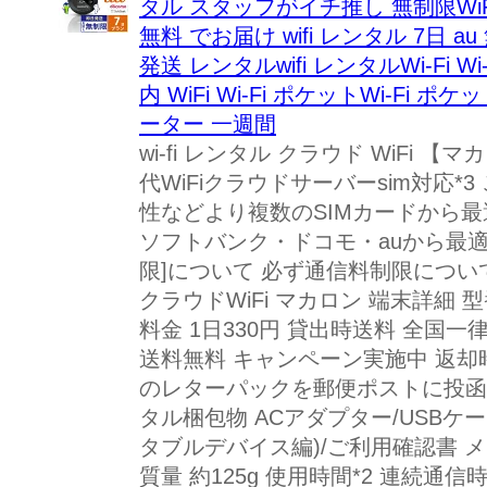
タル スタッフがイチ推し 無制限W
無料 でお届け wifi レンタル 7日 
発送 レンタルwifi レンタルWi-Fi W
内 WiFi Wi-Fi ポケットWi-Fi
ーター 一週間
wi-fi レンタル クラウド WiFi 
代WiFiクラウドサーバーsim対応
性などより複数のSIMカードから
ソフトバンク・ドコモ・auから最適な
限]について 必ず通信料制限について
クラウドWiFi マカロン 端末詳細 型番
料金 1日330円 貸出時送料 全国一律
送料無料 キャンペーン実施中 返却
のレターパックを郵便ポストに投函下
タル梱包物 ACアダプター/USBケ
タブルデバイス編)/ご利用確認書 メーカー 
質量 約125g 使用時間*2 連続通信