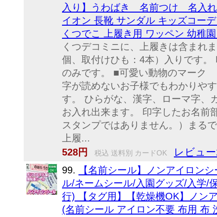
入り】うわばき 名前つけ 名入れ 
イオン 長靴 サンダル キッズコーデ
くつでこ 上履き用 ワッペン 幼稚
くつデコミニに、上履きは含まれませ
個、取付けひも：4本）入りです。
のみです。 ■可愛い動物のマーク 
字が読めないお子様でもわかりやす
す。 ひらがな、漢字、ローマ字、
お入れ出来ます。 印字したお名前
スタンプではありません。）まるで
上履...
レビュー
528円
税込 送料別 カードOK
99.
【名前シール】ノンアイロンシ
ル/ネームシール/入園グッズ/入学/
行) 【タグ用】【乾燥機OK】ノンア
(名前シール アイロン不要 布用 布 