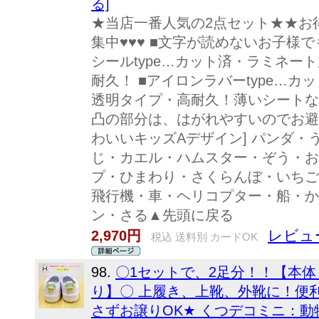
る]
★当店一番人気の2点セット★★お得
集中♥♥♥ ■文字が読めないお子様
シールtype…カット済・ラミネー
耐久！ ■アイロンラバーtype…
透明タイプ・高耐久！薄いシートな
凸の部分は、はがれやすいのでお避
わいいキッズAデザイン] パンダ
じ・カエル・ハムスター・ぞう・お
プ・ひまわり・さくらんぼ・いちご
飛行機・車・ヘリコプター・船・か
ン・さる▲先頭に戻る
レビュー
2,970円
税込 送料別 カードOK
98.
〇1セットで、2足分！！【本体
り】〇 上履き、上靴、外靴に！便
さずお譲りOK★ くつデコミニ：動