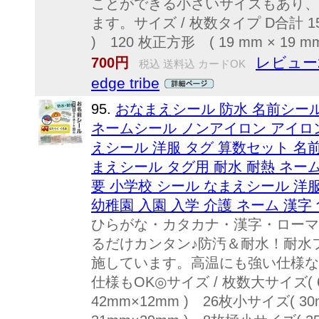
ことができる小さいサイズもあり、
ます。サイズ / 枚数タイプ D合計 152
) 120 枚正方形 ( 19 mm × 19 mm
レビュー
700円
税込 送料込 カードOK
edge tribe
95.
おなまえシール 防水 名前シール
ネームシール ノンアイロン アイロン
えシール 洋服 タグ 算数セット 名
まえシール タグ用 耐水 耐熱 ネー
要 小学校 シール なまえシール 洋
幼稚園 入園 入学 介護 ネーム 漢字 
ひらがな・カタカナ・漢字・ローマ
るだけカンタン♪防汚＆耐水！耐水
施しています。高温にも強い仕様な
仕様もOK◎サイズ / 枚数大サイズ( 6
42mm×12mm ) 26枚小サイズ( 3