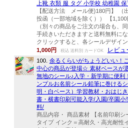
上靴 衣類 服 タグ 小学校 幼稚園 
【配送方法 メール便)180円】 
投函（一部地域を除く）） 【1,1
（別々の商品をご注文の場合も、同
手続きいただきますと送料無料にな
クリックすると、各シールデザイン
レビュー
1,000円
税込 送料別 カードOK
100.
余るくらいがちょうどいい！
中心の商品が登場☆ 素材ベースが
無地のシール♪入学・新学期に便利！
ンプルお名前シール鉛筆に巻けるシ
明・白ベース）学習教材・おはじき
書・横書印刷可能入学/入園/卒園小
料/
商品内容・ 商品素材 【名前印刷シ
タイプ インク＝高耐久・高光耐性