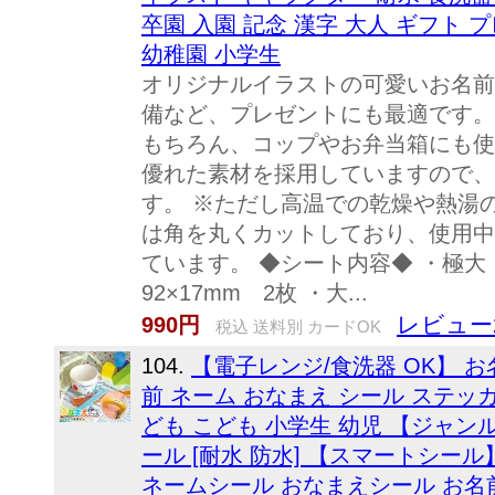
卒園 入園 記念 漢字 大人 ギフト 
幼稚園 小学生
オリジナルイラストの可愛いお名前
備など、プレゼントにも最適です。
もちろん、コップやお弁当箱にも使え
優れた素材を採用していますので、
す。 ※ただし高温での乾燥や熱湯
は角を丸くカットしており、使用中
ています。 ◆シート内容◆ ・極大：
92×17mm 2枚 ・大...
レビュー
990円
税込 送料別 カードOK
104.
【電子レンジ/食洗器 OK】 お
前 ネーム おなまえ シール ステッカ
ども こども 小学生 幼児 【ジャン
ール [耐水 防水] 【スマートシー
ネームシール おなまえシール お名前