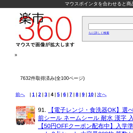
マウスポインタを合わせると商
らに詳しく検索
»
7632件取得済み(全100ページ)
前へ
|
1
|
2
|
3
|
4
|
5
|
6
|
7
|
8
|
9
|
10
|
次へ
91.
【電子レンジ・食洗器OK】選べ
前シール ネームシール 耐水 漢字 
【50円OFFクーポン配布中】入学準