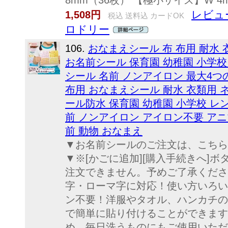
8mm（36枚） 【極小サイズ】W 4mm
レビュー
1,508円
税込 送料込 カードOK
ロドリー
106.
おなまえシール 布 布用 耐水
お名前シール 保育園 幼稚園 小学校
シール 名前 ノンアイロン 最大4つ
布用 おなまえシール 耐水 衣類用 
ール防水 保育園 幼稚園 小学校 レ
前 ノンアイロン アイロン不要 アニ
前 動物 おなまえ
▼お名前シールのご注文は、こちら
▼※[かごに追加][購入手続きへ]
注文できません。予めご了承くださ
字・ローマ字に対応！使い方いろい
ン不要！洋服やタオル、ハンカチの
で簡単に貼り付けることができます
め、毎日洗うものにもご使用いただ