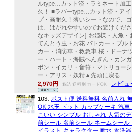
ルtype…カット済・ラミネート加
久！ ■ラバーtype…カット済・
プ・高耐久！薄いシートなので、ゴ
は、はがれやすいのでお避けくださ
なキッズデザイン] お姫様・人魚
てんとう虫・お花 パトカー・ブル
カー・消防車・救急車 桜・ドーナ
ー・ハート・海賊ぺんぎん・カンガ
ボン・イカリ・音符・マトリョーシ
ー・アリス・妖精▲先頭に戻る
レビュー
2,970円
税込 送料別 カードOK
103.
ポスト便 送料無料 名前入れ 無
OK 水玉 ドット カップケーキ 汽車
こいい シンプル おしゃれ 人気のデ
前シール 名前シール ネームシール 2
イラスト キャラクター 耐水 食洗器