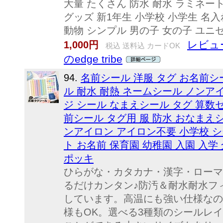
大量 たくさん 防水 耐水 ラミネー
グッズ 新1年生 小学校 小学生 名
動物 シンプル 男の子 女の子 ユニセック
レビュー
1,000円
税込 送料込 カードOK
のedge tribe
94.
名前シール 洋服 タグ お名前シ
ル 耐水 耐熱 ネームシール ノンア
ジ シール なまえシール タグ 算数
前シール タグ用 服 防水 おなまえ
ンアイロン アイロン不要 小学校 シ
ト お名前 保育園 幼稚園 入園 入学 
ポッキ
ひらがな・カタカナ・漢字・ローマ
るだけカンタン♪防汚＆耐水耐水フ
しています。高温にも強い仕様なの
様もOK。選べる3種類のシールレ