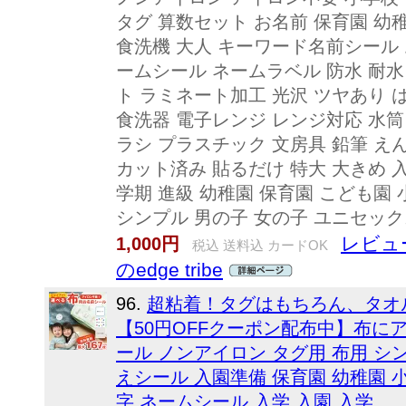
タグ 算数セット お名前 保育園 幼稚
食洗機 大人 キーワード名前シール
ームシール ネームラベル 防水 耐水
ト ラミネート加工 光沢 ツヤあり 
食洗器 電子レンジ レンジ対応 水筒
ラシ プラスチック 文房具 鉛筆 え
カット済み 貼るだけ 特大 大きめ 
学期 進級 幼稚園 保育園 こども園 
シンプル 男の子 女の子 ユニセックス e
レビュー
1,000円
税込 送料込 カードOK
のedge tribe
96.
超粘着！タグはもちろん、タオ
【50円OFFクーポン配布中】布に
ール ノンアイロン タグ用 布用 シ
えシール 入園準備 保育園 幼稚園 小
字 ネームシール 入学 入園 入学