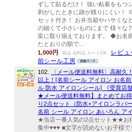
ずして貼るだけ！ 強い粘着をもつ
剥がしたときに跡が残りにくい！ 
セット付き！ お弁当箱やハサミな
の細くて小さいものにまで 様々な
富に取り揃えております。 ◆お名前
たとおりの順で...
レビュー
1,000円
税込 送料込 カードOK
前シール工房
102.
〈メール便送料無料〉高耐久！最
以上！[名前シール アイロン お名前
ル 防水 アイロンシール] 《受賞
★メール便送料無料】まとめてお得
り2点セット（防水+アイロンラバー
名前 シール アイロン あいろん アイロン
★当店一番人気の2点セット★★お得
集中♥♥♥ ■文字が読めないお子様