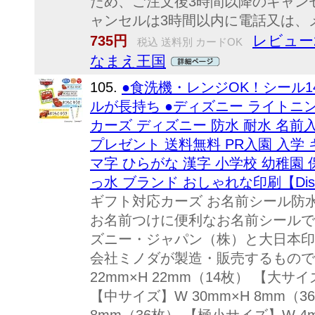
ため、ご注文後3時間以降のキャン
ャンセルは3時間以内に電話又は、
レビュー
735円
税込 送料別 カードOK
なまえ王国
105.
●食洗機・レンジOK！シール1
ルが長持ち ●ディズニー ライトニ
カーズ ディズニー 防水 耐水 名前
プレゼント 送料無料 PR入園 入学
マ字 ひらがな 漢字 小学校 幼稚園 
っ水 ブランド おしゃれな印刷【Disn
ギフト対応カーズ お名前シール防水
お名前つけに便利なお名前シールで
ズニー・ジャパン（株）と大日本印
会社ミノダが製造・販売するもので
22mm×H 22mm（14枚） 【大サイ
【中サイズ】W 30mm×H 8mm（3