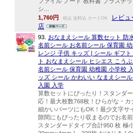
ファイル ノート 教科書 プラスチ
シ...
レビュー
1,760円
税込 送料込 カードOK
店
93.
おなまえシール 算数セット 防水
名前シール お名前シール 保育園 幼
レンジ 子供 キッズ | シール ギフ
ト おなまえシール ヒシエス こうぶ
名前シール 保育園 幼稚園 小学校 
ッズ シール かわいい なまえシール
入園 入学
算数セットにぴったり！スタンダー
応！最大枚数768枚！ひらがな・
細かいパーツにもOK！最少文字サイ
隙間にもぴったり収まるのでお名前付
スタンダードタイプ合計950 枚 極小 ( 