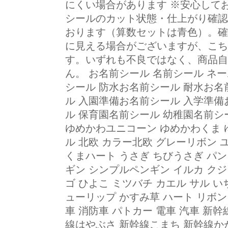
にくい場合があります ※安心して
シールのカット状態・仕上がり確認
おります（算数セットは青色）。確
に見える場合がございますが、こち
す。いずれも不良ではなく、商品自
ん。 お名前シール 名前シール ネ
シール 防水お名前シール 耐水お名
ル 入園準備お名前シール 入学準備
ル 保育園名前シール 幼稚園名前シ
ゆめかわユニコーン ゆめかわくま 
ル 北欧 カラー北欧 グレーリボン ユ
くまハート うさぎ ちびうさぎ パン
ギン シンプルペンギン イルカ クジ
ゴ ひよこ ミツバチ カエル サル い
ューリップ かすみ草 ハート リボン
車 消防車 パトカー 電車 汽車 新
線はやぶさ 新幹線こまち 新幹線かが