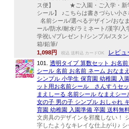
ス便】 ★ご入園・ご入学・新学
シール】 ♪こちらは書きづらい小
名前シール/選べるデザイン/おなま
ール/防水/耐水/ラミネート/漢字/入
学祝い/プレゼント/シンプル/スタン
箱/鉛筆/
レビュー
1,098円
税込 送料込 カードOK
101.
透明タイプ 算数セット お名前シ
シール 名前 お名前 ネーム おなま
シンプル 小学生 保育園 幼稚園 入
ット用お名前シール さんすうセット
まえしーる 名前シール なまえシール
女の子 男の子 シンプル おしゃれ 
育園 幼稚園 入園準備 卒園 送料無
文房具のデザインを邪魔しない！ 
字したようなキレイな仕上がり♪ 