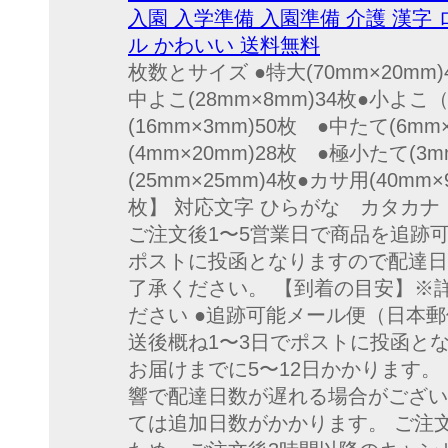
入園 入学準備 入園準備 介護 漢字
ル かわいい 送料無料
枚数とサイズ ●特大(70mm×20mm)
中よこ(28mm×8mm)34枚●小よこ
(16mm×3mm)50枚 ●中たて(6mm
(4mm×20mm)28枚 ●極小たて(3m
(25mm×25mm)4枚●カサ用(40mm
枚】 対応文字 ひらがな カタカナ
ご注文後1〜5営業日で商品を追跡
ポストに投函となりますので配達日
了承ください。 【到着の目安】※
ださい ●追跡可能メール便（日本
送後概ね1〜3日でポストに投函と
お届けまでに5〜12日かかります。
響で配達日数が遅れる場合がござい
ては追加日数がかかります。 ご注