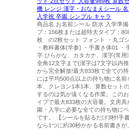
ット 2点セット 大容量989枚 算数
機 レンジ 漢字・おなまえシール 名
入学祝 卒園 シンプル キャラ
商品名 お名前シール 防水 入学準
プ：156枚または超特大タイプ：8
枚 の2枚セット フォント ・丸ゴシ
・教科書体(学参) ・手書き体01 ・
字 ひらがな、カタカナ、漢字(常用
全角12文字まで(漢字は7文字以内推
から完全解放!最大833枚で全ての
には平均500点以上の持ち物に名前
本、クレヨン1本1本、算数セット
するのは気が遠くなる作業。このお
イプで最大833枚の大容量。文房
園・入学に必要な全ての持ち物にペ
です。 【シールを貼るだけ3秒!手書
なら1つに約30秒かかる名前書きが