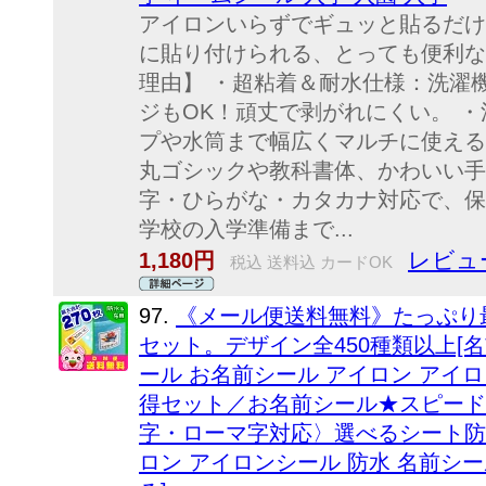
アイロンいらずでギュッと貼るだけ
に貼り付けられる、とっても便利な
理由】 ・超粘着＆耐水仕様：洗濯
ジもOK！頑丈で剥がれにくい。 
プや水筒まで幅広くマルチに使える
丸ゴシックや教科書体、かわいい手
字・ひらがな・カタカナ対応で、保
学校の入学準備まで...
レビュー
1,180円
税込 送料込 カードOK
97.
《メール便送料無料》たっぷり最
セット。デザイン全450種類以上[名
ール お名前シール アイロン アイロ
得セット／お名前シール★スピード
字・ローマ字対応〉選べるシート防
ロン アイロンシール 防水 名前シ