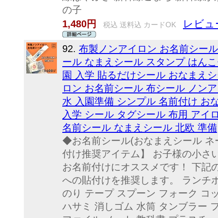
の子
レビュー
1,480円
税込 送料込 カードOK
92.
布製ノンアイロン お名前シール
ール なまえシール スタンプ はんこ
園 入学 貼るだけシール おなまえ
ロン お名前シール 布シール ノン
水 入園準備 シンプル 名前付け お
入学 シール タグシール 布用 アイ
名前シール なまえシール 北欧 準備
◆お名前シール(おなまえシール ネームシ
付け推奨アイテム】 お子様の小さ
お名前付けにオススメです！ 下記
への貼付けを推奨します。 ランチボ
のり テープ スプーン フォーク コ
ハサミ 消しゴム 水筒 タンブラー 