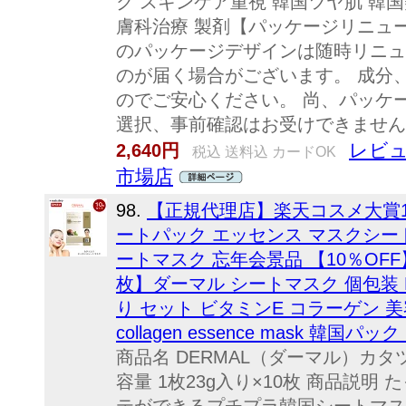
ク スキンケア重視 韓国ツヤ肌 韓国
膚科治療 製剤【パッケージリニュ
のパッケージデザインは随時リニュ
のが届く場合がございます。 成分
のでご安心ください。 尚、パッケ
選択、事前確認はお受けできません
レビュ
2,640円
税込 送料込 カードOK
市場店
98.
【正規代理店】楽天コスメ大賞1
ートパック エッセンス マスクシート
ートマスク 忘年会景品 【10％OFF
枚】ダーマル シートマスク 個包装 
り セット ビタミンE コラーゲン 美容液
collagen essence mask 韓
商品名 DERMAL（ダーマル）カ
容量 1枚23g入り×10枚 商品説明