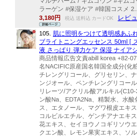
マルチバーム / キムゴウン #キム
ラーゲン #保湿ケア #韓国コスメ 2..
レビュ
3,180円
税込 送料込 カードOK
105.
肌に照明をつけて透明感あふれる
ブライトニングエッセンス 50ml [
液 さっぱり 弾力ケア 保湿 ナイア
商品情報広告文責abill korea +82-
名NACIFIC原産国名韓国全成分(
チレングリコール、グリセリン、ナイア
ンジオール、ペンチレングリコール
リレーツ/アクリル酸アルキル(C10-
ン酸Na、EDTA2Na、精製水、
ス、エタノール、マグワ根皮エキス
コルビルエチル、ゲンチアナエキス
花エキス、セイヨウノコギリソウエ
クエン酸、レモン果実エキス、ソル