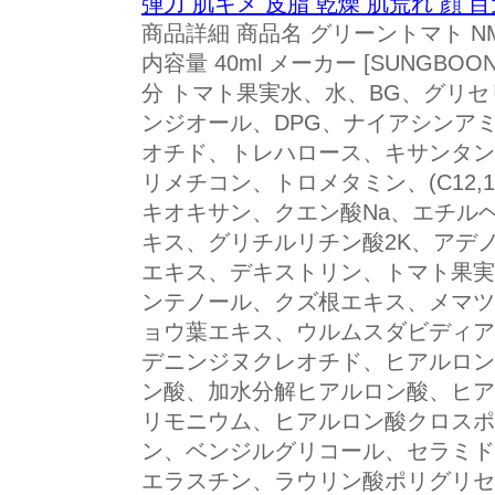
弾力 肌キメ 皮脂 乾燥 肌荒れ 顔 
商品詳細 商品名 グリーントマト N
内容量 40ml メーカー [SUNGBOO
分 トマト果実水、水、BG、グリセ
ンジオール、DPG、ナイアシンア
オチド、トレハロース、キサンタン
リメチコン、トロメタミン、(C12,
キオキサン、クエン酸Na、エチル
キス、グリチルリチン酸2K、アデノシ
エキス、デキストリン、トマト果実
ンテノール、クズ根エキス、メマツ
ョウ葉エキス、ウルムスダビディア
デニンジヌクレオチド、ヒアルロン
ン酸、加水分解ヒアルロン酸、ヒア
リモニウム、ヒアルロン酸クロスポ
ン、ベンジルグリコール、セラミド
エラスチン、ラウリン酸ポリグリセ