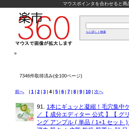
マウスポインタを合わせると商
らに詳しく検索
»
7346件取得済み(全100ページ)
前へ
|
1
|
2
|
3
|
4
|
5
|
6
|
7
|
8
|
9
|
10
|
次へ
91.
1本にギュッと凝縮！毛穴集中ケア
／【 成分エディター 公式 】【 グ
ング アンプル ( 単品 / 1+1 セット