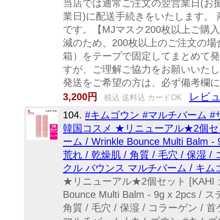
当店では通常ご注文の翌営業日(お
業日)に配送手続きをいたします。
です。【MJマスク200枚以上ご購
減のため、200枚以上のご注文の
箱）をテープで固定してまとめて発
すが、ご理解ご協力をお願いいたし
発送をご希望の方は、必ず備考欄に
レビュ
3,200円
税込 送料込 カードOK
104.
#キムゴウン #マルチバーム #
韓国コスメ ★リニューアル★2個セット
ーム / Wrinkle Bounce Multi Bal
荒れ / 乾燥肌 / 角質 / 毛穴 / 保湿 
クル バウンス マルチバーム / キム
★リニューアル★2個セット [KAHI カヒ
Bounce Multi Balm - 9g x 2pc
角質 / 毛穴 / 保湿 / コラーゲン / 