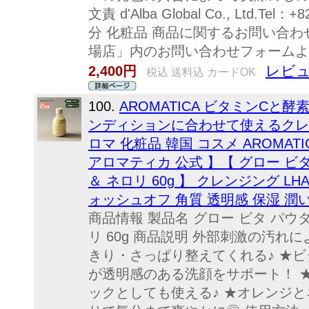
文責 d'Alba Global Co., Ltd.Te
分 化粧品 商品に関するお問い合わせ
場店」内のお問い合わせフォームよ
レビュ
2,400円
税込 送料込 カードOK
100.
AROMATICA ビタミンCと
ンディションに合わせて使えるクレン
ロマ 化粧品 韓国 コスメ AROMATI
アロマティカ 公式 】【 グロー ビ
＆ ネロリ 60g 】 クレンジング L
ォッシュオフ 角質 透明感 保湿 潤
商品情報 製品名 グロー ビタ パウ
リ 60g 商品説明 外部刺激の汚れ
きり・さっぱり整えてくれる♪ ★ビ
が透明感のある洗顔をサポート！ 
ックとしても使える♪ ★オレンジ