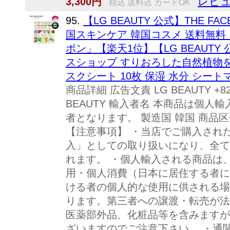
レビュ
3,300円
税込 送料込 カードOK
95.
【LG BEAUTY 公式】THE F
国スキンケア 韓国コスメ 送料無料 「8
ポン」【楽天1位】【LG BEAUTY 公
スショップ すりおろした自然植物
スクシート 10枚 保湿 水分 シート
商品詳細 広告文責 LG BEAUTY +82-
BEAUTY 輸入者名 本商品は個
者となります。 製造国 韓国 商品区分
【注意事項】 ・当店でご購入され
入」としての取り扱いになり、全て
れます。 ・個人輸入される商品は
用・個人消費（日本に居住する者に
ける者の個人的な使用に供される場
ります。第三者への譲渡・転売が法
医薬部外品、化粧品等を含みますが
ざいますのでご注意下さい。 ・通