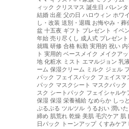
ィック クリスマス 誕生日 バレン
結婚 出産 父の日 ハロウィン ホワ
し・改装 送別・退職 お悔やみ・葬儀
盆 十五夜 ギフト プレゼント イベ
年始 売り尽くし 成人式 プレゼント
就職 研修 合格 転勤 実用的 祝い 内祝い
ト 実用的 ベースメイク メイクアッ
地 化粧水 ミスト エマルジョン 乳
ーム 保湿クリーム ミルク ジェル 
パック フェイスパック フェイスマス
パック マスクシート マスクパック
スク シートパック フェイシャルケア
保湿 保湿 栄養補給 なめらか しっ
ぷるぷる ツルツル うるおい 潤いた
締め 肌荒れ 乾燥 美肌 毛穴ケア 肌
日パック トーンアップ くすみケア