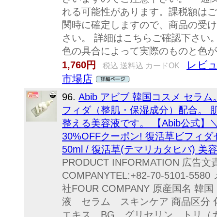
れる可能性があります。課税額はご
関時に確定しますので、商品の受け
さい。 詳細はこちらご確認下さい
色の具合によって実際のものと色が
レビュ
1,760円
税込 送料込 カードOK
市場店
96.
Abib アビブ 韓国コスメ セ
フィダ（整肌・保湿成分）配合。 
整える美容液です。 【Abib公式】＼8
30%OFFクーポン! 復活草ビフ
50ml / 復活草(テマリカタヒバ) 美
PRODUCT INFORMATION 広告
COMPANYTEL:+82-70-5101-5
社FOUR COMPANY 原産国名 韓国
液 セラム スキンケア 商品区分 
エキス、BG、グリセリン、トリ（