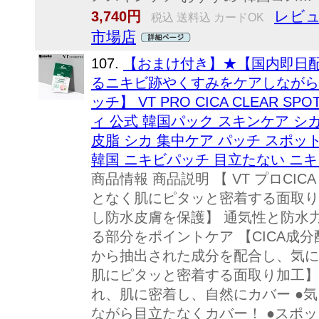
レビュ
3,740円
税込 送料込 カードOK
市場店
107.
【おまけ付き】★【国内即日配送】
るニキビ跡やくすみをケアしながら
ッチ】 VT PRO CICA CLEAR S
ィ 公式 韓国パック スキンケア シカ
皮脂 シカ 集中ケア パッチ スポッ
韓国 ニキビパッチ 目立たない ニ
商品情報 商品説明 【 VT プロCI
となく肌にピタッと密着する面取り
し防水皮膚を保護】 通気性と防水
る部分をポイントケア 【CICA成
から抽出された成分を配合し、気に
肌にピタッと密着する面取り加工】
れ、肌に密着し、自然にカバー ●
ながら目立たなくカバー！ ●スポ