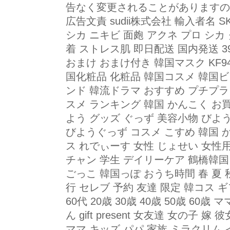
告なく変更されることがありますの
広告文責 sudii株式会社 輸入者名 S
シカ ニキビ 面皰 アクネ プロ シカ
着 ストレス肌 即日配送 国内発送 3
おまけ おまけ付き 韓国マスク KF9
国化粧品 化粧品 韓国コスメ 韓国
ンド 韓流ドラマ おすすめ プチプラ 
スメ ランキング 韓国 かんこく お
よう グッズ ぐっず 美容小物 びよ
びようぐっず コスメ こすめ 韓国 
ス れでぃーす 女性 じょせい 女性
チャン 学生 デイリーケア 鶴橋韓国
ごっこ 韓国っぽ おうち時間 春 夏 秋
行 セレブ 予約 友達 限定 韓コス ギフ
60代 20歳 30歳 40歳 50歳 60
ん gift present 女友達 女の子 嫁
ママ キッズ パパ 家族 ミラクリム イ