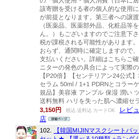
の「個人使用・個人消費（日本に居
該寄贈を受ける者の個人的な使用に
が前提となります。第三者への譲渡
（医薬品、医薬部外品、化粧品等を
ん。）もございますのでご注意下さ
税が課税される可能性があります。
おらず、通関時に確定しますので、
支払いください。詳細はこちらご確
ニターの発色の具合によって実際の
【P20倍】【センテリアン24公式】
セラム 50ml / 1+1 PDRNと
規品】美容液 アンプル 保湿 潤い 
送料無料 ハリを失った肌へ濃縮セラ
レビュ
3,150円
税込 送料込 カードOK
店
102.
【韓国MIJINマスクシートパッ
セット★ 【選べる10種類 +ランダム