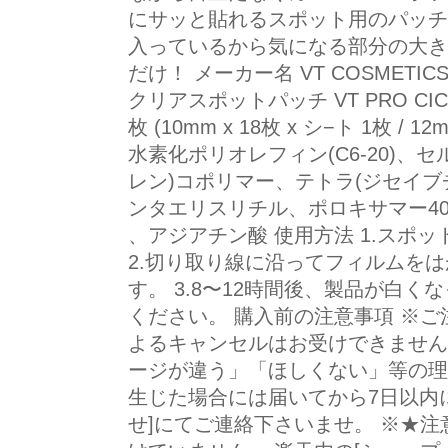
にサッと貼れるスポット用のパッチ
入っているから気になる部分の大き
だけ！ メーカー名 VT COSMETIC
クリアスポットパッチ VT PRO CICA 
枚 (10mm x 18枚 x シ−ト 1枚 / 1
水素化ポリオレフィン(C6-20)、
レン)コポリマー、テトラ(ジセイブ
ンタエリスリチル、ポロキサマー4
、アジアチン酸 使用方法 1.スポ
2.切り取り線に沿ってフィルムを
す。 3.8〜12時間後、製品が白
ください。 購入前の注意事項 ※
よるキャンセルはお受けできません
ージが違う」「ほしくない」等の理
生じた場合には届いてから7日以内
せ]にてご連絡下さいませ。 ※★注