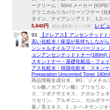
ークリーム：50ml メーカー [IOPE
クリニカルリカバリーソフナー (化
タイン、ナイアシンアミド、1,2-ヘキ
レビュ
5,640円
税込 送料別 カードOK
93.
【クレアス】アンセンテッドト
高い化粧水 / 保湿が長持ちしながら
ンシャルオイルフリーバージョン 
ョンアンセンテッドトナー(180m
スキントナー・基礎化粧品・フェイ
アス化粧水・韓国化粧水・スキンケア｜[dea
Preparation Unscented Toner 180ml
商品情報全成分水、BG、ジメチル
リル酸／カプリン酸）グリセリル、E
ス、ツボクサエキス、クロルフェネ
リセリン、アルギニン、カルボマー
葉／茎エキス、1，2−ヘキサンジ