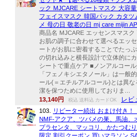
ック MJCARE シートマスク 大容
フェイスマスク 韓国パック カタツ
メ 母の日 敬老の日 mj care mijin 
商品名 MJCARE エッセンスマス
お肌の調子に合わせて選べるエッセ
ートがお肌に密着することでたっぷ
の切れ込みと横長設計で立体的にカ
シートで重点ケア ■ノンアルコー
「フェノキシエタノール」は一般的
ール(＝エチルアルコール)とは異
潔を保つために使用しておりま...
レビ
13,140円
税込 送料込 カードOK
103.
リピーター続出 おまけ付き！
NMF-アクア、ツバメの巣、馬油
プラセンタ、マッコリ、かたつむり、
限定 割引クーポン 買いマラソン SA