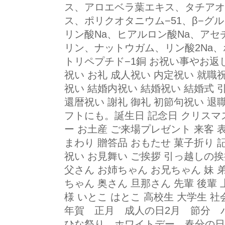
ス、アロエベラ葉エキス、タチアオ
ス、ポリクオタニウム−51、β−グ
リン酸Na、ヒアルロン酸Na、ア
リン、ナットウガム、リン酸2Na、
トリペプチド−1銅 お祝い事やお返
祝い お礼 成人祝い 内定祝い 就職
祝い 結婚内祝い 結婚祝い 結婚式 
還暦祝い 謝礼 御礼 初節句祝い 退
フトにも。誕生日 記念日 クリスマ
ー お土産 ご来場プレゼント 来客 
まわり 贈答品 おもたせ 菓子折り 
祝い お見舞い ご挨拶 引っ越しの
父さん お姉ちゃん お兄ちゃん 妹 
ちゃん 奥さん 旦那さん 先輩 後輩 
様 いとこ はとこ 高校生 大学生 
年賀 正月 成人の日2月 節分
ひな祭り ホワイトデー 春分の日