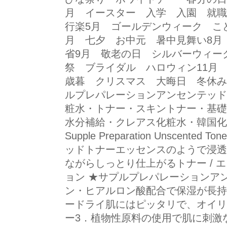
月 イースター 入学 入園 就職
行楽5月 ゴールデンウィーク こ
月 七夕 お中元 暑中見舞い8月
省9月 敬老の日 シルバーウィー
祭 ブライダル ハロウィン11月
歳暮 クリスマス 大晦日 冬休み
ルプレパレーションアンセンテッドト
粧水・トナー・スキントナー・基礎
水分補給・クレアス化粧水・韓国化粧水・ス
Supple Preparation Unscente
ッドトナーエッセンスのようで浸透力
ながらしっとり仕上がるトナー / 
ョン ★サプルプレパレーションア
ン・ヒアルロン酸配合で保湿が長持
ードライ肌にはピッタリで、オイリ
ー3．植物性原料の使用で肌に刺激