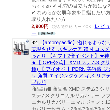
おすすめ ✔ 毛穴の目立ちが気にな
✔ なめらかな肌印象を目指したい方
取り入れたい方
レビュ
2,900円
税込 送料込 カードOK
ー
92.
【amorepacific】溢れる
実現させる スキンケア 韓国 コスメ
っとり 【ギフト2倍イベント】★神
★【IOPE公式】 XMD ステム3 
種) 【 アイオペ 】PDRN 美容液 
リ 角質 エイジングケア キメ リフテ
ブル肌
商品詳細 商品名 XMD ステム3 シリー
ステム3 クリニカルリカバリー ソフナ
ニカルリカバリーエマルジョン：130
カバリーセラム：23ml/30ml/50m