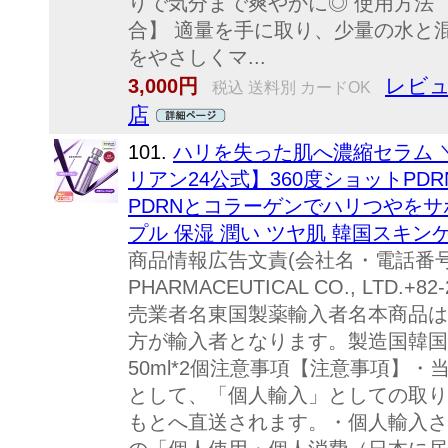
りで気分まで爽やかに◎ 使用方法
合】 適量を手に取り、少量の水と
をやさしくマ...
レビュ
3,000円
税込 送料別 カードOK
店
101.
ハリを失った肌へ濃縮セラム 
リアン24公式】360度ショットPDRNア
PDRNとコラーゲンでハリつやをサ
プル 保湿 潤い ツヤ肌 韓国スキン
商品情報広告文責(会社名・電話番号)
PHARMACEUTICAL CO., LTD.+
売業者名東国製薬輸入者名本商品は
方が輸入者となります。製造国韓国商
50ml*2個注意事項【注意事項】
として、「個人輸入」としての取り
もとへ直送されます。・個人輸入さ