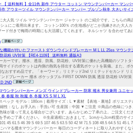
 【 送料無料 】全11色 新作 アウター コットン マウンテンパーカー マン
新作 アウターツイル マウンテンパーカー マンパー ブルゾン秋冬 大きいサイズ 
に大人気 ツイル マウンテンパーカー ジャケット のご紹介です。こちらの商
シュにご着用出来ます。 コットン100％ の生地感がどこか洗練された大人
フード付きで梅雨の時期にも大活躍してくれます。 ネルシャツ を合わせてあげ
)
能が付いたファーストダウンウインドブレーカー M L LL 25ss マウンテ
防花粉 UV対策 【RE4-1109】 送料無料 通販A3
ーカーです。撥水、透湿、防風、防花粉、UV対策に優れた高機能のソフトタ
両サイドのポケットは内側の熱気を排出する通気ポケットを装備。また、ポ
なおすすめ品です。「キーワード」リミテッド2nd リミテッドセカンド リミ
ブレーカー 撥水 ポケッタブル FIRST DOWN 防風 透湿 防花粉 UV対策 M 
ED 2ND
ウンテンパーカー メンズ ウインドブレーカー 防寒 撥水 男女兼用 ユニセッ
服 秋 秋服 冬 冬服 XS S M L XL
ペック モデル：180cm｜着用サイズ：L ▼素材 【表地・裏地】ポリエステル
伸縮性：なし お手入れ：手洗い可 生産国：中国 ▼ご注意 ※商品の色味につ
色味が違って見える場合がございます。あらかじめご了承の上、ご注文くださ
予めご了承ください。 ※生産過程におきまして、1cmから2cm程度のサ
46 39 S 69.5 107 46.5 63.5 50 42 M 71.5 108 48.5 64.5 51 45 L 74 1
ウンユースにハマる撥水マウンテンパーカー 毎日のコーディネートに取り入れやす