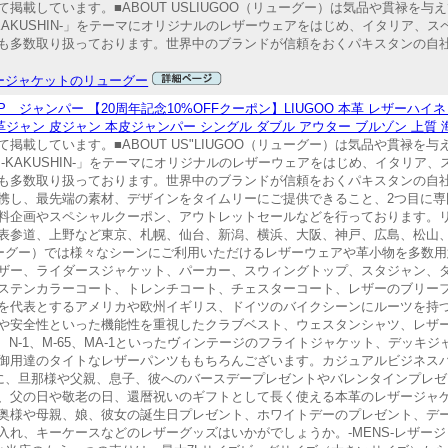
掲載しています。■ABOUT USLIUGOO（リューグー）は気品や貫禄を
KAKUSHIN-」をテーマにオリジナルのレザーウェアをはじめ、イタリア、
も多数取り扱っております。世界中のブランドが信頼をおくパキスタンの自
ージャケットのリューグー
ジャンパー 【20周年記念10%OFFクーポン】LIUGOO 本革 レザーハイ
 革ジャン 皮ジャン 本皮ジャンパー シングル ダブル アウター ブルゾン 上質
載しています。■ABOUT US"LIUGOO（リューグー）は気品や貫禄を
-KAKUSHIN-」をテーマにオリジナルのレザーウェアをはじめ、イタリア
も多数取り扱っております。世界中のブランドが信頼をおくパキスタンの自
携し、最先端の素材、デザインをタイムリーにご提供できること、2つ目に専
料企画やスペシャルクーポン、アウトレットセールなどを行っております。
表参道、上野など東京、札幌、仙台、新潟、横浜、大阪、神戸、広島、松山
O（リューグー）では様々なシーンにご利用いただけるレザーウェアや革小物を多
ザー、ライダースジャケット、パーカー、スウィングトップ、スタジャン、
ステンカラーコート、トレンチコート、チェスターコート、レザーのブリー
を代表とするアメリカや欧州イギリス、ドイツのバイクシーンにルーツを持
や安全性といった機能性を重視したクラブベスト、ウェスタンシャツ、レザ
B-3、N-1、M-65、MA-1といったヴィンテージのフライトジャケット、デッ
御用達のタイトなレザーパンツももちろんございます。カジュアルビジネス
に、旦那様や父親、息子、彼へのバースデープレゼントやバレンタインプレ
、父の日や敬老の日、還暦祝いのギフトとして長く使える本革のレザージャ
奥様や母親、娘、彼女の誕生日プレゼント、ホワイトデーのプレゼント、デ
れ、キーケースなどのレザーグッズはいかがでしょうか。-MENS-レザージャ