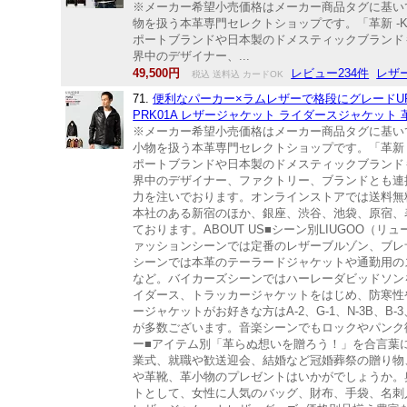
※メーカー希望小売価格はメーカー商品タグに基いて
物を扱う本革専門セレクトショップです。「革新 -
ポートブランドや日本製のドメスティックブランド
界中のデザイナー、...
49,500円
レビュー234件
レザ
税込 送料込 カードOK
71.
便利なパーカー×ラムレザーで格段にグレードUP 
PRK01A レザージャケット ライダースジャケット
※メーカー希望小売価格はメーカー商品タグに基いて掲
小物を扱う本革専門セレクトショップです。「革新 
ポートブランドや日本製のドメスティックブランド
界中のデザイナー、ファクトリー、ブランドとも連
力を注いでおります。オンラインストアでは送料無
本社のある新宿のほか、銀座、渋谷、池袋、原宿、
ております。ABOUT US■シーン別LIUGO
ァッションシーンでは定番のレザーブルゾン、ブレ
シーンでは本革のテーラードジャケットや通勤用の
など。バイカーズシーンではハーレーダビッドソン
イダース、トラッカージャケットをはじめ、防寒性
ージャケットがお好きな方はA-2、G-1、N-3B、
が多数ございます。音楽シーンでもロックやパンク
ー■アイテム別「革らぬ想いを贈ろう！」を合言葉
業式、就職や歓送迎会、結婚など冠婚葬祭の贈り物
や革靴、革小物のプレゼントはいかがでしょうか。
トとして、女性に人気のバッグ、財布、手袋、名刺入