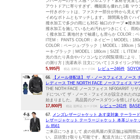
ンパーカーのサイズ感・シルエット・素材を見直し
アウトドアに寄りすぎず、機能面も優れた1着 マ
ー付きポケットは、ファスナー部分が外から見えず
イめなボトムともマッチします。 隙間風を防ぐハ
撥水加工で多少の雨にも対応 袖口のテープ ■撥水
撥水加工を施しているため汚れがつきにくく、雨粒
く撥水加工 裏地付きで袖通しも滑らか COLOR：ベージュ｜
ITEM： PANTS COLOR：ネイビー｜MODEL：180cm
COLOR：ベージュ-ブラック ｜MODEL：180cm｜SIZE
ーキ-ブラック｜MODEL：180cm｜SIZE：L ITEM
光の当たり具合やパソコンなどの閲覧環境により、
の測り方 | 洗濯表示 注文について | スタイリング特
5,995円
レビュー246件
SOYO
税込 送料込 カードOK
66.
【メール便配送】 ザ・ノースフェイス ノース ナ
レディース THE NORTH FACE ノースフェイス 
THE NOTH FACE ノースフェイス NF00
ドについて ザ・ノース・フェイスが設立されたのは19
始まりました。 高品質のグースダウンを惜しげもな
17,800円
レビュー241件
BAS
税込 送料込 カードOK
67.
メンズレザージャケット あす楽対象 テーラード
レザージャケット テーラージャケット 本革ジャケット 
ル 8561
ご来店につきまして 皮の但馬屋の実店舗は福岡県
い。店頭受け取りも可能です。配送方法にて店頭受け取り