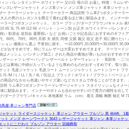
ウィン バレンタインデー ホワイトデー 父の日 母の日 お返し 特徴：ラムレ
ト メンズレザージャケット メンズ革ジャン メンズ革ジャケット 本革ジャケッ
ザー テーラージャケット テーラーカラー 商品説明 ラム革2つボタンテーラ
 大人の男のエレガンスを際立て着れば着るほど体に馴染みます。 インナー
ー2つボタンジャケット。 カラー ブラック/ダークブラウン/キャメル 表地素
4 LL 74 48 110 65 3L 75 49 112 66 イベント・シーン別 お正月 ホワイトデー
 内祝い 歓迎会 送別会 還暦祝い など お祝いごとや記念品におすすめのギフト
代、60代、70代、80代 旦那 夫 彼氏 同僚 父親 義父 祖父 息子 宛に贈りたい
価格から選ぶ 予算別に探す。 〜10,000円 20,000円〜30,000円 30,000円
などがおすすめです。特にラムレザーは大変おすすめできます。 テーラードジ
…夏物はメッシュ（パンチング加工）された商品や裏地が薄いものがおすすめで
レザーシャツ レザーバッグ レザーベルト レザーウォレット ・長財布 ・二
などは裏地に中綿が入っているような厚めのものがおすっすめです。取り扱
ケット 毛皮ジャケット 毛皮コート ムートンジャケット ムートンコート フライ
 L / LL / 3L / 4L / 5L以上 ブラック / ホワイト / ブラウン / ベージュ 
店の商品のなかから色違いやサイズ違いなどカスタムで作ることができます。 
品説明 ラム革2つボタンテーラードレザージャケット スタイリッシュなイメ
ど体に馴染みます。 インナーやボトムも合わせやすいので貴方の個性を出して
ウン/キャメル 表地素材 ラム （cm） 着丈 肩幅 胸囲 袖丈 M 71.5 46 106 
但馬屋-革ジャン専門店
ャケット ライダースジャケット 革ジャン アウター ブルゾン 黒 他4色 1着
ケット メンズ ホーンワークス 3643 レザージャケット 革ジャン 本革ジャケ
エットにこだわり ブルゾン アウター 冠婚葬祭