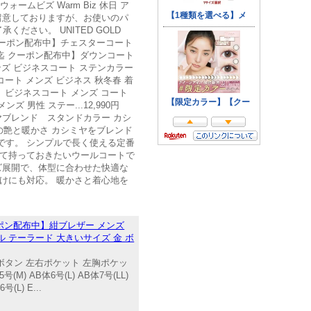
ームビズ Warm Biz 休日 ア
留意しておりますが、お使いのパ
ださい。 UNITED GOLD
迄 クーポン配布中】チェスターコート
8/11迄 クーポン配布中】ダウンコート
メンズ ビジネスコート ステンカラー
中】コート メンズ ビジネス 秋冬春 着
配布中】ビジネスコート メンズ コート
 男性 ステー...12,990円
ミヤブレンド スタンドカラー カシ
艶と暖かさ カシミヤをブレンド
です。 シンプルで長く使える定番
して持っておきたいウールコートで
ズ展開で、体型に合わせた快適な
けにも対応。 暖かさと着心地を
ーポン配布中】紺ブレザー メンズ
アル テーラード 大きいサイズ 金 ボ
3つボタン 左右ポケット 左胸ポケッ
号(M) AB体6号(L) AB体7号(LL)
(L) E...