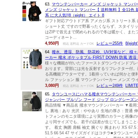
63.
マウンテンパーカー メンズ ジャケット マンパー
メンズ ジャケット マンパー【 送料無料 】全11色 
系 に大人気!!8（eight） エイト 8
ギフト対応アウトドア系 アメカジ系 ストリート系 
ショート丈 ですので野暮ったくならず、スタイリッ
はZIPで首元まで閉められるので冬は暖かく、また
コーディネート...
4,950円
レビュー255件
8(eight
税込 送料込 カードOK
64.
撥水、透湿、防風、防花粉、UV対策など、様々な機
ーカー 撥水 ポケッタブル FIRST DOWN 防風 透湿 
様々な機能が付いたファーストダウンウインドブレ
おります。背部には光を反射するリフレクター付。
る高機能アウターです。1着持っていれば何かと便利
ル ファッション 服 マウンテンパーカー メンズ ウインド
3,080円
レビュー249件
LIMIT
税込 送料込 カードOK
65.
タウンユースにハマる撥水マウンテンパーカー マ
ジャンパー ブルゾン フード ジップ ロングシーズン 春 春
商品情報 ▼商品名 撥水マウンテンパーカー ▼着用ス
し 裏地：あり 光沢：ややあり 生地の厚さ：普通 
トフォンのモニタ環境により実際のカラーと画像の
より同サイズでも、若干の誤差が生じてしまうことを
す。 着丈 胸囲 肩幅 袖丈 腕ぐり 腕まわり XS 67.5 101 45 61.5 
51.5 66 54 47 サイズガイドはコチラ■タ