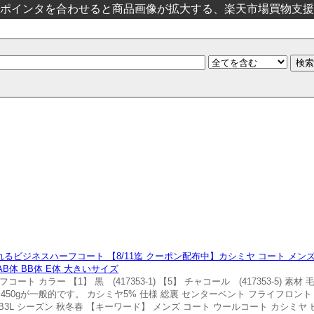
ポインタを合わせると商品画像が拡大する、楽天市場買物支援
ビジネスハーフコート 【8/11迄 クーポン配布中】カシミヤ コート メンズ
B体 BB体 E体 大きいサイズ
ト カラー 【1】 黒 (417353-1) 【5】 チャコール (417353-5) 素材
380g〜450gが一般的です。 カシミヤ5% 仕様 総裏 センターベント フライフロ
L BBLL BB3L シーズン 秋冬春 【キーワード】 メンズ コート ウールコート カシ