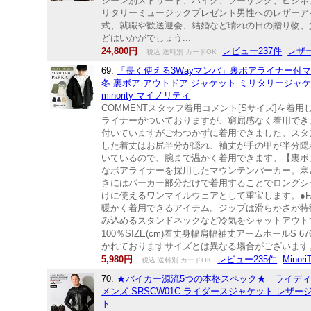
シーン別ストリート、バイク、ツーリング、ビジネ
リタリーミュージックプレゼント男性へのレザーア
式、就職や歓送迎会、結婚など晴れの日の贈り物、
どはいかがでしょう...
24,800円
レビュー237件
レザ
税込 送料別 カードOK
69.
「長く使える3Wayマンパ」裏ボアライナー付マウ
冬 裏ボア アウトドア ジャケット ミリタリージャケ
minority マイノリティ
COMMENTスタッフ着用コメント[Sサイズ]を
ライナーがついておりますが、窮屈感なく着用でき
付いていますがごわつかずに着用できました。スタ
した着丈はお尻半分が隠れ、袖丈が手の甲が半分隠
いているので、腕まで温かく着用できます。【裏ボア
なボアライナーを採用したマウンテンパーカー。寒
きにはパーカー部分だけで着用することでロングシ
けに使えるワンマイルウェアとして重宝します。●F
暖かく着用できるアイテム。ジップは滑らかさが特
み込めるスタンドネックなど冷気をシャットアウトで
100％SIZE(cm)着丈身幅肩幅袖丈アームホールS 67
かれておりますサイズとは異なる場合がございます
5,980円
レビュー235件
Mino
税込 送料別 カードOK
70.
★バイカー源流5つの本格スペック★ ライディ
メンズ SRSCW01C ライダースジャケット レザ
ト