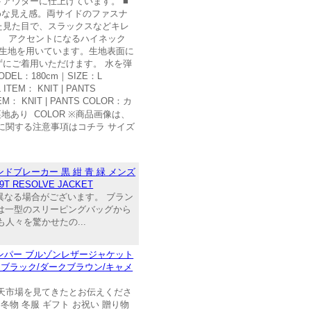
アウターに仕上げています。 ■
めな見え感。両サイドのファスナ
た見た目で、スラックスなどキレ
。 アクセントになるハイネック
ル生地を用いています。生地表面に
にご着用いただけます。 水を弾
EL：180cm｜SIZE：L
EM： KNIT | PANTS
： KNIT | PANTS COLOR：カ
ン 裏地あり COLOR ※商品画像は、
に関する注意事項はコチラ サイズ
ブレーカー 黒 紺 青 緑 メンズ
RESOLVE JACKET
ーと異なる場合がございます。 ブラン
歴史は一型のスリーピングバッグから
々を驚かせたの...
ンパー ブルゾンレザージャケット
L ブラック/ダークブラウン/キャメ
天市場を見てきたとお伝えくださ
冬物 冬服 ギフト お祝い 贈り物