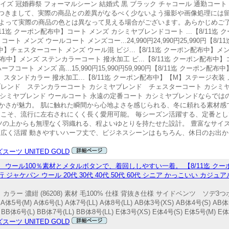
ズ 冠婚葬祭 フォーマルシーン 結婚式 黒 ブラック チャコール 通勤コート ウォ
ーにつきまして、実際の商品との差異がなるべく少ないよう撮影や画像処理には
って実際の商品の色とは異なって見える場合がございます。あらかじめご了承く
8/11迄 クーポン配布中】コート メンズ カシミヤブレンドコート ...【8/11
ート メンズ ウールコート メンズコー...24,990円24,990円25,990円【
配布中】チェスターコート メンズ ウール混 ビジ...【8/11迄 クーポン配布中】
迄 クーポン配布中】メンズ ステンカラーコート 撥水加工 ビ...【8/11迄 クーポン配布
フコート メンズ 高...15,990円15,990円59,990円【8/11迄 クーポン
 スタンドカラー 撥水加工...【8/11迄 クーポン配布中】【M】ステージ衣装 メンズ
シミヤブレンド ステンカラーコート カシミヤブレンド チェスターコート カシ
レンド ウールコート 永遠の定番コート カシミヤブレンドならではの
かさが魅力。 肌に触れた瞬間から心地よさを感じられる、冬に頼れる素材感
らこそ、流行に左右されにくく長く愛用可能。 毎シーズン活躍する、定番と
ーツの上からも無理なく羽織れる、程よいゆとりを持たせた設計。 豊富なサイ
幅広く活躍 動きやすいハーフ丈で、ビジネスシーンはもちろん、休日のお出か
。
スーツ UNITED GOLD
ウール100％素材とメタルボタンで、着回ししやすい一着。 【8/11迄 ク
ジャケパン ウール 20代 30代 40代 50代 60代 シニア かっこいい カジュ
 カラー 濃紺 (86208) 素材 毛100% 仕様 背抜き仕様 サイドベンツ ソデ
(M) A体6号(L) A体7号(LL) A体8号(LL) AB体3号(XS) AB体4号(S) AB体5
BB体6号(L) BB体7号(LL) BB体8号(LL) E体3号(XS) E体4号(S) E体5号(M) E体6号
スーツ UNITED GOLD