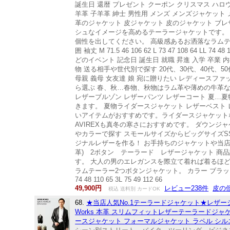
誕生日 還暦 プレゼント クーポン クリスマス ハロ
羊革 子羊革 紳士 男性用 メンズ メンズジャケッ
革のジャケット 皮ジャケット 皮のジャケット ブレ
シュなイメージを高めるテーラージャケットです。
個性を出してください。 高級感あるお洒落なラムテーラ
囲 袖丈 M 71.5 46 106 62 L 73 47 108 6
どのイベント 記念日 誕生日 就職 昇進 入学 卒業
物 送る相手や世代別で探す 20代、30代、40代、50
母親 義母 女友達 娘 宛に贈りたい レディースファッション 
ら選ぶ 春、秋…春物、秋物はラム革や薄めの牛革
レザーブルゾン レザーパンツ レザーコート 夏
きます。 夏物ライダースジャケット レザーベスト 
いアイテムがおすすめです。ライダースジャケット
AVIREXも真冬の寒さにおすすめです。 ダウンジャ
やカラーで探す スモールサイズからビッグサイズSS /S /M /
ジナルレザーを作る！ お手持ちのジャケットや当
革) 2ボタン テーラード レザージャケット 商
す。 大人の男のエレガンスを際立て着れば着るほ
ラムテーラー2つボタンジャケット。 カラー ブラック/ダークブラ
74 48 110 65 3L 75 49 112 66
49,900円
レビュー238件
皮の
税込 送料別 カードOK
68.
★当店人気No.1テーラードジャケット★レザージ
Works 本革 スリムフィットレザーテーラードジャ
ースジャケット フォーマルジャケット ラペル シル