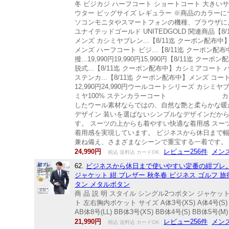
冬 ビジカジ ハーフコート ショートコート 大きいサイ
ウター ビッグサイズ レギュラー ※商品のカラ
ソコンモニタやスマートフォンの機種、ブラウザによ
ユナイテッドゴールド UNITEDGOLD 関連商品【
メンズ カシミヤブレン...【8/11迄 クーポン配布中】コ
メンズ ハーフコート ビジ...【8/11迄 クーポン
撥...19,990円19,990円15,990円【8/11
脱式...【8/11迄 クーポン配布中】カシミアコート ハー
ステンカ...【8/11迄 クーポン配布中】メンズ コート
12,990円24,990円ウールコートシリーズ カ
ミヤ100% ステンカラーコート カシミヤブ
したウール素材ならではの、自然な艶と柔らかな暖
デザイン 装いを選ばないシンプルなデザインだか
す。 スーツの上からも着やすい快適な着用感 ス
着用感を実現しています。 ビジネスから休日まで
兼ね備え、さまざまなシーンで重宝する一着です
24,990円
レビュー256件
メンズ
税込 送料込 カードOK
62.
ビジネスから休日まで使いやすい定番の紺ブレ。 
ジャケット 紺 ブレザー 秋冬春 ビジネス ゴルフ 旅行 
タン メタルボタン
商 品 説 明 スタイル シングル2つボタン ジャケット
ト 左右胸内ポケット サイズ A体3号(XS) A体4号(S) A体5号
AB体8号(LL) BB体3号(XS) BB体4号(S) BB体5号(M) 
21,990円
レビュー256件
メンズ
税込 送料込 カードOK