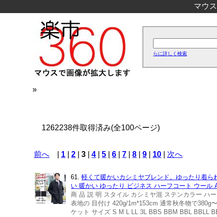
マウス
らに詳しく検索
»
1262238件取得済み(全100ページ)
前へ
|
1
|
2
|
3
|
4
|
5
|
6
|
7
|
8
|
9
|
10
|
次へ
61.
軽くて暖かいカシミヤブレンド。ゆったり着られる
い 暖かい ゆったり ビジネス ハーフコート ウール A
商 品 説 明 スタイル カシミヤ混 ステンカラー ハーフコー
表地の 目付け 420g/1m*153cm 通常秋冬物で
ケット サイズ S M L LL 3L BBS BBM BB