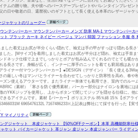
ス、アメカジ、音楽など、生活の様々なシーンに合わせてお選びください。
イテムの贈り物。夫や彼へのバースデープレゼントやバレンタインプレゼン
父の日や敬老の日、還暦祝いのギフトとして長く使える本革のレザージャケ
ージャケットのリューグー
ンテンパーカー マウンテンパーカー メンズ 防寒 MA-1 マウンテンパーカー 
ット ブラック カーキ ネイビー ベージュ マンパ 韓国 ファッション 冬服 冬
着用しました着丈はお尻が半分くらい隠れて、袖丈は手の甲がすっぽり隠れる長
ました。[Mサイズ]を着用しました着丈はお尻が半分ほど隠れ、袖丈は手首
ンドネック仕様で上までしっかりとボアが包み込んでくれるのでとても暖かかっ
れる長さです。身幅が広く、インナーに厚手のニットを着ても窮屈感はあり
ライナー付マウンテンパーカー】●DESIGN（デザイン）「長く使える3W
さの厳しい冬はマンパとライナーを合わせてしっかりと防寒性を高め、春や
ーズン使えるアウターです。またライナー単体でも着用でき、室内でのルー
ABRIC（素材）「寒さを防ぐ優秀素材」パーカー部分はナイロンを裏地に
徴のYKKジップを使用し、上からボタンで閉じてジップを隠せる仕様に。他
きるアイテムです。素材【パーカー】ポリエステル 85％綿 15％【ボアラ
63466031M 6965476132L 7167486233※上記表は弊社にて採寸を行
。
riTY マイノリティ
ングジャケット 本皮ジャケット 【50%OFFクーポン】本革 高機能防寒仕
ージャケット バイカージャケット 革ジャン 皮ジャン 本皮ジャンパー ライディ