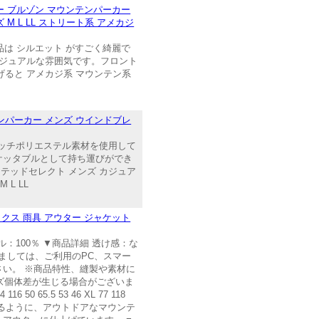
パー ブルゾン マウンテンパーカー
M L LL ストリート系 アメカジ
品は シルエット がすごく綺麗で
カジュアルな雰囲気です。フロント
ると アメカジ系 マウンテン系
ンパーカー メンズ ウインドブレ
ッチポリエステル素材を使用して
ケッタブルとして持ち運びができ
テッドセレクト メンズ カジュア
L LL
クス 雨具 アウター ジャケット
：100％ ▼商品詳細 透け感：な
きましては、ご利用のPC、スマー
い。 ※商品特性、縫製や素材に
イズ個体差が生じる場合がございま
16 50 65.5 53 46 XL 77 118
くなるように、アウトドアなマウンテ