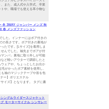
カジュアルビジネスバイカーズミ
ト、また、成人式や入学式、卒業
ットや、職場でも使える革小物な
冬 3WAY ジャンパー メンズ 秋
 秋 春 メンズファッション
さでした。インナーにはボア付きの
までの長さです。ボア付きの裏地が
たです。[Lサイズ]を着用しま
ませんでした。袖先までボアが付
ayマンパ」裏地に取り外しが可能
秋など軽いアウターで調節したと
ムウェアや、ちょっとしたお出か
は起毛がかったボア素材を使用し、
にも袖のマジックテープや首を包
イナー】ポリエステル
った【実寸サイズ】となります。 タグに書
様シングルライダースジャケット
ング モーターサイクル シンサレー