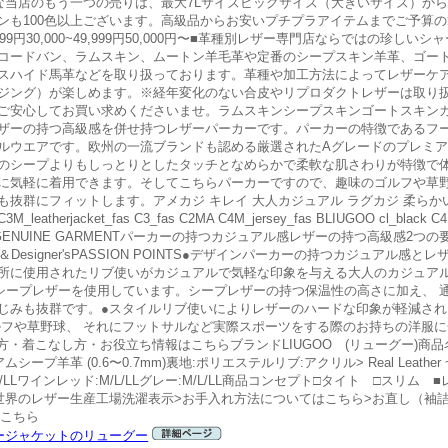
な当店のもう一つの売りは、最大7Lサイズビッグサイズ（大きいサイズ）から
ンも100色以上ございます。高級品からお安いプチプラアイテムまでご予算
20,000~29,999円30,000~49,999円50,000円〜■革種別レザー専門店ならで
コードバン、ラムスキン、ムートン羊毛革や定番のシープスキン羊革、ゴー
スハイド馬革などを取り扱っております。革種や加工方法によってレザーケ
ジング）が楽しめます。※経年変化のない合皮やリプロダクトレザーは取り
ご安心してお買い求めくださいませ。ラムスキンシープスキンゴートスキン
ザーの持つ高級感を併せ持つレザーパーカーです。パーカーの特徴であるフ
ルウエアです。欧州の一流ブランドも認める厳選されたAグレードのプレミ
のシープよりもしっとりとしたタッチとなめらかで柔軟な肌さわりが特徴で
に気軽に着用できます。そしてこちらパーカーですので、趣味のゴルフや草
抜群にフィットします。アメカジ キレイ 大人カジュアル ラグカジ 柔らかい
p C3M_leatherjacket_fas C3_fas C2MA C4M_jersey_fas BLIUGOO cl_black
ENUINE GARMENTパーカーの持つカジュアル感レザーの持つ高級感2つ
Designer'sPASSION POINTS●デザインパーカーの持つカジュアル
所に使用されたリブ使いがカジュアルで気軽な印象を与える大人のカジュア
シープレザーを使用しています。シープレザーの持つ保温性の高さに加え、 
じみも抜群です。●スタイルリブ使いによりレザーのハードな印象が軽減され
ルフや草野球、 それにフットサルなど実際スポーツをする際のお持ちの洋服
方・着こなし方・お役立ち情報はこちらブランドLIUGOO (リューグー)商
シープ羊革 (0.6〜0.7mm)裏地:ポリエステルリブ:アクリル> Real Leat
ル:M/L/LLワインレッド:M/L/LLグレー:M/L/LL商品コンセプト□タイト □ス
世界のレザー生産工場洗濯表示>お手入れ方法についてはこちら>お直し（袖
はこちら
ージャケットのリューグー