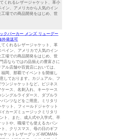
与えてくれるレザージャケット、革小
スペイン、アメリカから人気のイン
社工場での商品開発をはじめ、世
ネックパーカー メンズ リューグー
 海外発送可
与えてくれるレザージャケット、革
、スペイン、アメリカで人気のイン
社工場での商品開発をはじめ、世
門店ならではの品揃えの豊富さに
リアル店舗や百貨店においては、
、福岡、那覇でイベントを開催し
数用意しております。カジュアル、フ
ダウンジャケットなど。ビジネス
フケース、名刺入れ、キーケース
つシングルライダース、ダブルラ
ーパンツなどをご用意。ミリタリ
キジャケット、フィールドジャケット
バイカーズミュージックミリタリ
ゼント、また、成人式や入学式、卒
ケットや、職場でも使えるカバン
ート、クリスマス、母の日のギフ
ケットレザーグッズ-WOMAN-