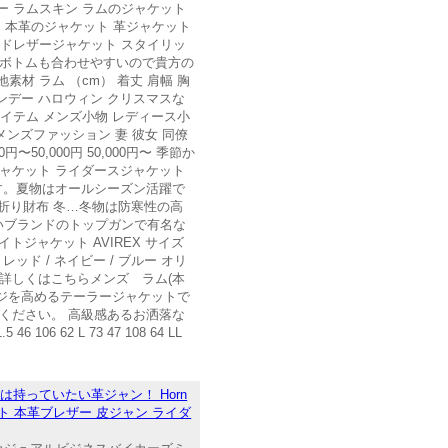
ザー ラムスキン ラムのジャケット
ト 本革のジャケット 革ジャケット
ードレザージャケット スタイリッ
やボトムも合わせやすいので貴方の
材 ラム （cm） 着丈 肩幅 胸
 バレンタインデー ハロウィン クリスマスな
アイテム メンズ小物 レディース小
 メンズファッション 妻 彼女 同僚
〜50,000円 50,000円〜 季節か
ャケット ライダースジャケット
す。夏物はオールシーズン活躍で
つ折り財布 冬…冬物は防寒性の高
いブランドのトップガンで有名な
トジャケット AVIREX サイズ
/ レッド / ネイビー / ブルー オリ
詳しくはこちらメンズ ラム(本
ージを高めるテーラージャケットで
ください。 高級感あるお洒落な
62 L 73 47 108 64 LL
は持っていたい革ジャン！ Horn
ット 本革ブレザー 皮ジャン ライダ