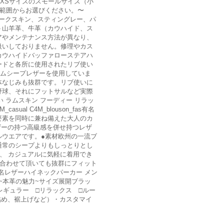
XSサイズのスモールサイズ（小
の範囲からお選びください。〜
はの珍しいシャークスキン、スティングレー、パ
ト山羊革、牛革（カウハイド、ス
アやメンテナンス方法が異なり、
扱いしておりません。修理やカス
カウハイドバッファローステアハ
ードと各所に使用されたリブ使い
アムシープレザーを使用していま
体なじみも抜群です。リブ使いに
野球、それにフットサルなど実際
 ラムスキン フーディー リラッ
 C4M_casual C4M_blouson_fas有名
の要素を同時に兼ね備えた大人のカ
感とレザーの持つ高級感を併せ持つレザ
ルウエアです。●素材欧州の一流ブ
通常のシープよりもしっとりとし
、 カジュアルに気軽に着用でき
に合わせて頂いても抜群にフィット
品名レザーハイネックパーカー メン
her ~本革の魅力~サイズ展開ブラッ
リム ■レギュラー □リラックス □ルー
詰め、裾上げなど）・カスタマイ