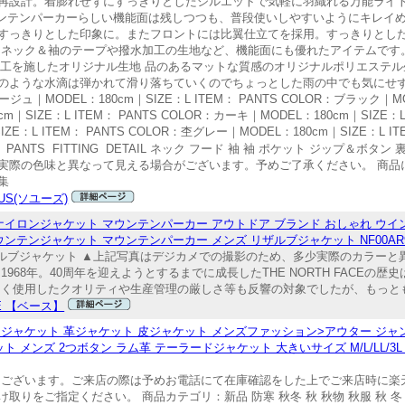
再設計。着膨れせずにすっきりとしたシルエットで気軽に羽織れる万能ライト
ウンテンパーカーらしい機能面は残しつつも、普段使いしやすいようにキレイ
すっきりとした印象に。またフロントには比翼仕立てを採用。すっきりとし
イネック＆袖のテープや撥水加工の生地など、機能面にも優れたアイテムです
加工を施したオリジナル生地 品のあるマットな質感のオリジナルポリエステ
のような水滴は弾かれて滑り落ちていくのでちょっとした雨の中でも気にせず
MODEL：180cm｜SIZE：L ITEM： PANTS COLOR：ブラック｜MOD
｜SIZE：L ITEM： PANTS COLOR：カーキ｜MODEL：180cm｜SIZE：L IT
：L ITEM： PANTS COLOR：杢グレー｜MODEL：180cm｜SIZE：L ITEM
： PANTS FITTING DETAIL ネック フード 袖 袖 ポケット ジップ＆ボタ
実際の色味と異なって見える場合がございます。予めご了承ください。 商品
集
US(ソユーズ)
イロンジャケット マウンテンパーカー アウトドア ブランド おしゃれ ウインド
マウンテンジャケット マウンテンパーカー メンズ リザルブジャケット NF00AR9T 
AR9T リザルブジャケット ▲上記写真はデジカメでの撮影のため、多少実際のカラ
68年。40周年を迎えようとするまでに成長したTHE NORTH FACEの
く使用したクオリティや生産管理の厳しさ等も反響の対象でしたが、もっとも人
E 【ベース】
ジャケット 革ジャケット 皮ジャケット メンズファッション>アウター ジャ
メンズ 2つボタン ラム革 テーラードジャケット 大きいサイズ M/L/LL/3
にございます。ご来店の際は予めお電話にて在庫確認をした上でご来店時に楽
をご指定ください。 商品カテゴリ：新品 防寒 秋冬 秋 秋物 秋服 秋 冬 