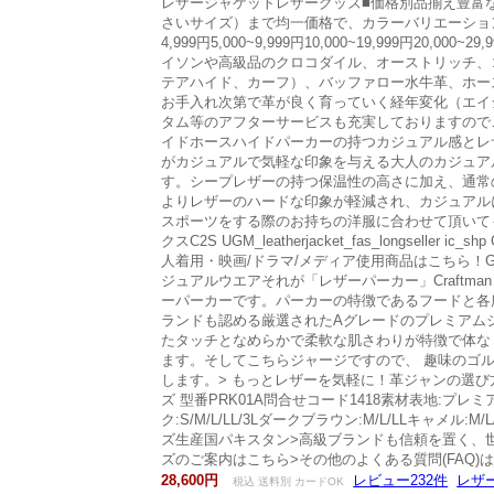
レザージャケットレザーグッズ■価格別品揃え豊富
さいサイズ）まで均一価格で、カラーバリエーショ
4,999円5,000~9,999円10,000~19,999円
イソンや高級品のクロコダイル、オーストリッチ、
テアハイド、カーフ）、バッファロー水牛革、ホー
お手入れ次第で革が良く育っていく経年変化（エイ
タム等のアフターサービスも充実しておりますので
イドホースハイドパーカーの持つカジュアル感とレ
がカジュアルで気軽な印象を与える大人のカジュア
す。シープレザーの持つ保温性の高さに加え、通常
よりレザーのハードな印象が軽減され、カジュアル
スポーツをする際のお持ちの洋服に合わせて頂いても
クスC2S UGM_leatherjacket_fas_longseller ic_sh
人着用・映画/ドラマ/メディア使用商品はこちら！G
ジュアルウエアそれが「レザーパーカー」Craftman＆
ーパーカーです。パーカーの特徴であるフードと各
ランドも認める厳選されたAグレードのプレミアム
たタッチとなめらかで柔軟な肌さわりが特徴で体な
ます。そしてこちらジャージですので、 趣味のゴ
します。> もっとレザーを気軽に！革ジャンの選び
ズ 型番PRK01A問合せコード1418素材表地:プレミアム
ク:S/M/L/LL/3Lダークブラウン:M/L/LLキャメ
ズ生産国パキスタン>高級ブランドも信頼を置く、
ズのご案内はこちら>その他のよくある質問(FAQ)
28,600円
レビュー232件
レザ
税込 送料別 カードOK