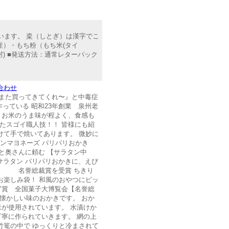
います。 粢（しとぎ）は漢字でこ
産）・もち粉（もち米(タイ
封) ■発送方法：通常レターパック
合わせ
『また買ってきてくれ〜』と中毒症
っている 昭和23年創業 泉州老
 お米のうま味が程よく、食感も
たスゴイ職人技！！ 皆様にも紹
けて手で焼いてあります。 微妙に
ヨネーズ パリパリおかき
と奥さんに頼む 【サラタン中
ン パリパリおかきに、えび
名誉総裁賞を受賞 ちきり
お楽しみ袋！ 和風のおやつにピッ
官賞 全国菓子大博覧会【名誉総
 懐かしい味のおかきです。 おか
米が使用されています。 水漬けか
丁寧に作られていきます。 網の上
竹篭の中で ゆっくりと冷まされて