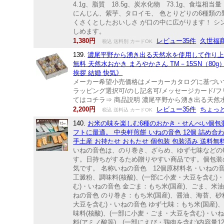
4.1g、脂質 18.5g、炭水化物 73.1g、食
にんじん、紫芋、タロイモ、 色とりどりの6種類の
くさくとしたおいしさ が口の中に広がります！ 
しめます。
1,380円
レビュー35件
久世福
税込 送料別 カードOK
139.
濃尾平野から湧き出る天然水を使用して作り上
無料 天然水おかき まろやかさん TM－15SN（80g
挨拶 結婚 快気》
メーカー希望小売価格はメーカーカタログに基づい
ラッピング選択可/のし記名可/メッセージカード/
てはコチラ⇒ 商品説明 濃尾平野から湧き出る天然
2,200円
レビュー35件
ちょっ
税込 送料込 カードOK
140.
お米の味を楽しむ6種のおかき・せんべい個包
フトに最適。 中央軒煎餅 いねの音色 12個 詰め合わ
手土産 お持たせ おもたせ 個包装 包装済み 送料無
いねの音色は、のり巻き、ざらめ、ゆず七味などの
す。日持ちがするため贈りやすい商品です。個包装
気です。 名称いねの音色 12個原材料名・いねの
工澱粉、調味料(核酸)、(一部に小麦・大豆を含む)
む)・いねの音色 金ごま：もち米(国産)、ごま、米
ねの音色 のり巻き：もち米(国産)、醤油、海苔、
大豆を含む)・いねの音色 ゆず七味：もち米(国産
味料(核酸)、(一部に小麦・ごま・大豆を含む)・
料(アミノ酸等)、(一部にえび・鶏肉を含む)内容量