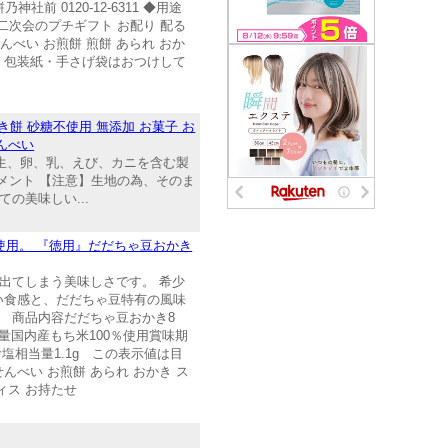
前 0120-12-6311 ◆用途
 二次会のプチギフト お配り 配る
んべい お煎餅 煎餅 あられ おか
け紙・包装紙・手さげ袋はおつけして
き餅 砂糖不使用 無添加 お菓子 お
せんべい
花生、卵、乳、えび、カニを含む製
コメント 【注意】生地の為、そのま
の美味しい...
使用。 『徳用』だだちゃ豆おかき
出てしまう美味しさです。 希少
い食感と、だだちゃ豆特有の風味
 商品内容だだちゃ豆おかき8
量国内産もち米100％使用賞味期
g食塩相当量1.1g この表示値は目
んべい お煎餅 あられ おかき ス
ィス お持たせ