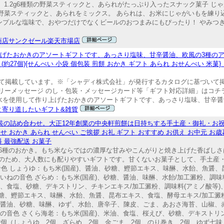
塩相当量 1.2g6種類の野菜スティックと、あられがたっぷり入ったスナック菓子
野菜スティックと、あられをミックス。 あられは、お米にじゃがいもを練り
シンプルな塩味で、おやつだけでなくビールのおつまみにもぴったり！ やみつ
商店サンクゼール楽天市場店
げたおかきのアソートギフトです、あっさり塩味、甘辛醤油、欧風の3種のア
）(約27個){せんべい 小袋 個包装 煎餅 おかき ギフト あられ おせんべい 米菓
て掲載しています。※「シャディ株式会社」が発行するカタログに基づいて
フリーメッセージ のし・包装・メッセージカード等「ギフト対応詳細」はコ
水を使用して作り上げたおかきのアソートギフトです、あっさり塩味、甘辛醤油
と寄り道したいギフト&雑貨
装の詰め合わせ。大正12年創業の中央軒煎餅は日持ちする手土産・御礼・お
せ おかき あられ せんべい ご挨拶 お礼 ギフト おすすめ お供え お中元 お歳
料 最強配送 お菓子
6種のおかき。もち米ならではの濃厚な甘みやこんがりと焼き上げた香ばしさ
のため、大人数にも配りやすいギフトです。甘くないお菓子として、手土産
音色 しょうゆ：もち米(国産)、醤油、砂糖、鰹節エキス、味醂、水飴、魚醤、
・いねの音色 ざらめ：もち米(国産)、砂糖、醤油、味醂、水飴/加工澱粉、調味
油、食塩、砂糖、デキストリン、チキンエキス/加工澱粉、調味料(アミノ酸等)
砂糖、鰹節エキス、味醂、水飴、魚醤、昆布エキス、食塩、酵母エキス/加工澱粉
)、醤油、砂糖、味醂、ゆず、水飴、唐辛子、陳皮、ごま、あおさ海苔、山椒、
いねの音色 さくら海老：もち米(国産)、米油、食塩、桜えび、砂糖、デキストリ
12個（しょうゆ 2個、ざらめ 2個、金ごま 2個、のり巻き 2個、ゆず七