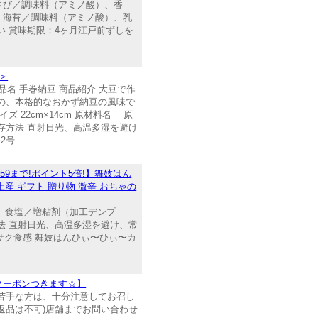
さび／調味料（アミノ酸）、香
、海苔／調味料（アミノ酸）、乳
 賞味期限：4ヶ月江戸前ずしを
用＞
名 手巻納豆 商品紹介 大豆で作
の、本格的なおかず納豆の風味で
 22cm×14cm 原材料名 原
保存方法 直射日光、高温多湿を避け
2号
:59まで!ポイント5倍!】舞妓はん
土産 ギフト 贈り物 激辛 おちゃの
子、食塩／増粘剤（加工デンプ
方法 直射日光、高温多湿を避け、常
サク食感 舞妓はんひぃ〜ひぃ〜カ
…クーポンつきます☆】
苦手な方は、十分注意してお召し
返品は不可)店舗までお問い合わせ