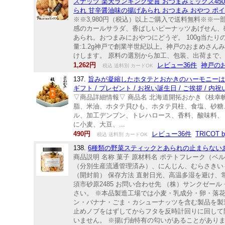
スナッツ 楽天ランキング受賞 おつまみミックス450
られ 甘辛醤油味の揚げあられ おつまみ おやつ ポ
※※3,980円（税込）以上ご購入で送料無料※※
感のカールサラダ、香ばしいピーナッツあげせん、
あられ。おつまみにおやつにどうぞ。 100g当たりの栄
量:1.2g神戸で創業半世紀以上。神戸のおまめさ
けします。 原料の選別から加工、包装、出荷まで
1,262円
レビュー36件
神戸の
税込 送料別 カードOK
137.
旨みが凝縮したホタテとおかきのハーモニーは格別で
ギフト / プレゼント / お祝い誕生日 / ご挨拶 / 内祝い
▽商品詳細情報▽ 商品名 北海道開拓おかき《枝幸帆立
脂、米油、ホタテ貝ひも、ホタテ貝柱、食塩、砂糖
ル、加工デンプン、トレハロース、香料、酸味料、
に小麦、大豆、...
490円
レビュー36件
TRICOT b
税込 送料別 カードOK
138.
6種類の野菜スティックとあられの止まらないお
商品説明 名称 菓子 原材料名 ポテトフレーク（
（分別生産流通管理済み）、にんじん、むらさきいも、
（開封前） 保存方法 直射日光、高温多湿を避け、常
須市砂原2485 お問い合わせ先 （株）サンクゼール 
さい。 ※本品製造工場では小麦・乳成分・卵・落
ン・バナナ・ごま・カシューナッツを含む製品を製
止めノブをはずしてからフタを反時計回りに回して
いません。 ※揚げ油特有の匂いがあることがあります