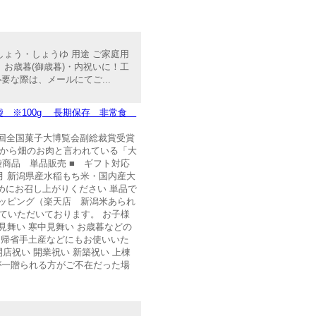
しょう・しょうゆ 用途 ご家庭用
、お歳暮(御歳暮)・内祝いに！工
な際は、メールにてご...
ク袋 ※100g 長期保存 非常食
16回全国菓子大博覧会副総裁賞受賞
くから畑のお肉と言われている「大
商品 単品販売 ■ ギフト対応
ヶ月 新潟県産水稲もち米・国内産大
めにお召し上がりください 単品で
ョッピング（楽天店 新潟米あられ
ていただいております。 お子様
見舞い 寒中見舞い お歳暮などの
産 帰省手土産などにもお使いいた
開店祝い 開業祝い 新築祝い 上棟
が一贈られる方がご不在だった場