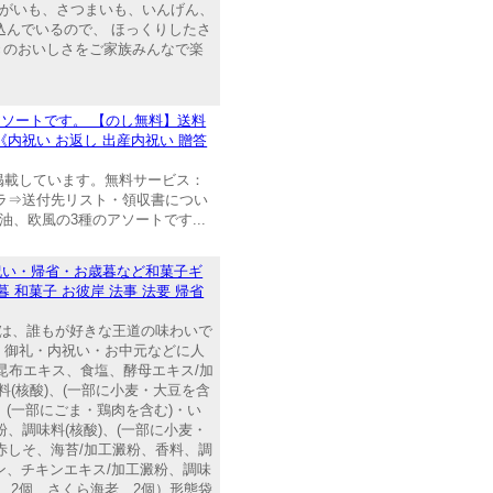
 じゃがいも、さつまいも、いんげん、
込んでいるので、 ほっくりしたさ
きのおいしさをご家族みんなで楽
ソートです。 【のし無料】送料
}《内祝い お返し 出産内祝い 贈答
掲載しています。無料サービス：
チラ⇒送付先リスト・領収書につい
、欧風の3種のアソートです...
祝い・帰省・お歳暮など和菓子ギ
暮 和菓子 お彼岸 法事 法要 帰省
は、誰もが好きな王道の味わいで
・御礼・内祝い・お中元などに人
昆布エキス、食塩、酵母エキス/加
料(核酸)、(一部に小麦・大豆を含
、(一部にごま・鶏肉を含む)・い
、調味料(核酸)、(一部に小麦・
赤しそ、海苔/加工澱粉、香料、調
ン、チキンエキス/加工澱粉、調味
味 2個、さくら海老 2個）形態袋