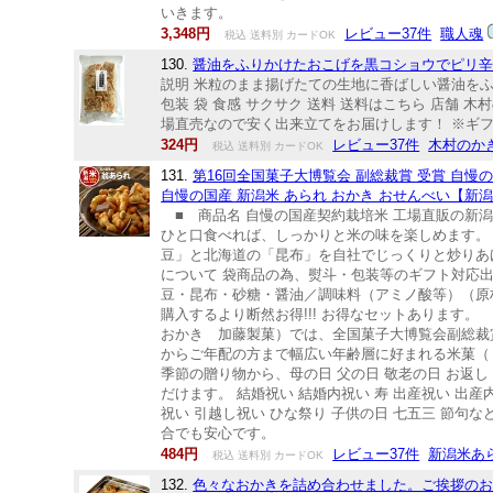
いきます。
3,348円
レビュー37件
職人魂
税込 送料別 カードOK
130.
醤油をふりかけたおこげを黒コショウでピリ辛
説明 米粒のまま揚げたての生地に香ばしい醤油をふり
包装 袋 食感 サクサク 送料 送料はこちら 店舗
場直売なので安く出来立てをお届けします！ ※ギフ
324円
レビュー37件
木村のか
税込 送料別 カードOK
131.
第16回全国菓子大博覧会 副総裁賞 受賞 自慢
自慢の国産 新潟米 あられ おかき おせんべい【新
■ 商品名 自慢の国産契約栽培米 工場直販の新潟 
ひと口食べれば、しっかりと米の味を楽しめます。
豆」と北海道の「昆布」を自社でじっくりと炒りあ
について 袋商品の為、熨斗・包装等のギフト対応出来
豆・昆布・砂糖・醤油／調味料（アミノ酸等）（原
購入するより断然お得!!! お得なセットあります
おかき 加藤製菓）では、全国菓子大博覧会副総裁賞
からご年配の方まで幅広い年齢層に好まれる米菓（ あ
季節の贈り物から、母の日 父の日 敬老の日 お返し
だけます。 結婚祝い 結婚内祝い 寿 出産祝い 出産
祝い 引越し祝い ひな祭り 子供の日 七五三 節
合でも安心です。
484円
レビュー37件
新潟米あ
税込 送料別 カードOK
132.
色々なおかきを詰め合わせました。ご挨拶のお