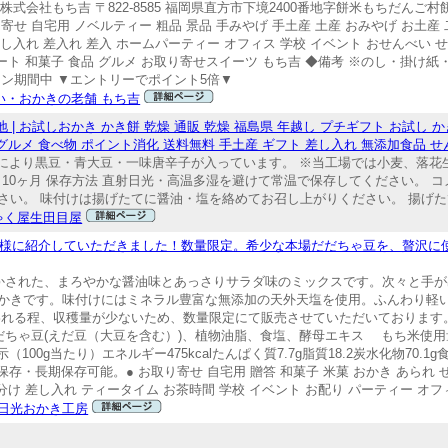
社もち吉 〒822-8585 福岡県直方市下境2400番地字餅米もちだんご村餅乃神社
 自宅用 ノベルティー 粗品 景品 手みやげ 手土産 土産 おみやげ お土産
し入れ 差入れ 差入 ホームパーティー オフィス 学校 イベント おせんべい せ
ザート 和菓子 食品 グルメ お取り寄せスイーツ もち吉 ◆備考 ※のし・掛
ン期間中 ▼エントリーでポイント5倍▼
い・おかきの老舗 もち吉
| お試しおかき かき餅 乾燥 通販 乾燥 福島県 年越し プチギフト お試し か
 グルメ 食べ物 ポイント消化 送料無料 手土産 ギフト 差し入れ 無添加食品 
類により黒豆・青大豆・一味唐辛子が入っています。 ※当工場では小麦、落
期限 10ヶ月 保存方法 直射日光・高温多湿を避けて常温で保存してください。 
い。 味付けは揚げたてに醤油・塩を絡めてお召し上がりください。 揚げたて
ゃく屋生田目屋
松尾様に紹介していただきました！数量限定。希少な本場だだちゃ豆を、贅沢に
生かされた、まろやかな醤油味とあっさりサラダ味のミックスです。次々と手が
かきです。味付けにはミネラル豊富な無添加の天外天塩を使用。ふんわり軽
われる程、収穫量が少ないため、数量限定にて販売させていただいております。
だちゃ豆(えだ豆（大豆を含む）)、植物油脂、食塩、酵母エキス もち米使用
00g当たり）エネルギー475kcalたんぱく質7.7g脂質18.2炭水化物70.1
・長期保存可能。● お取り寄せ 自宅用 贈答 和菓子 米菓 おかき あられ せ
分け 差し入れ ティータイム お茶時間 学校 イベント お配り パーティー オフ
 日光おかき工房