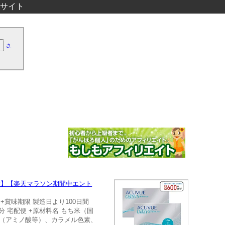
サイト
さ
4袋】【楽天マラソン期間中エント
 +賞味期限 製造日より100日間
 宅配便 +原材料名 もち米（国
料（アミノ酸等）、カラメル色素、