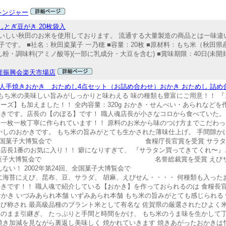
レンジャー
とぎ豆がき 20枚袋入
いしい秋田のお米を使用しております。 流通する大量製造の商品とは一味違
す。 ■社名：秋田粢菓子 一乃穂 ■容量：20枚 ■原材料：もち米（秋田県
粉・調味料(アミノ酸等)(一部に乳成分・大豆を含む) ■賞味期限：40日(未開
産振興会楽天市場店
人手焼きおかき おためし4点セット（お詰め合わせ）おかき おためし 詰め
もち米の美味しい旨みがしっかりと味わえる 味の種類も豊富にご用意！！ 
ーズ】も加えました！！ 全内容量：320g おかき・せんべい・あられなどを作
かきです。店長の【のぼる】です！ 職人魂店長が小さなコロから食べていた。
て一枚一枚丁寧に作られています！！ 原料のお米から味のつけ方までこだわっ
かしのおかきです。 もち米の旨みがとても生かされた薄味仕上げ。 手間隙か
年第21回 全国菓子大博覧会で 食糧庁長官賞を受賞 サラタンマ
店長1番のお気に入り！！ 癖になりすぎて、 『サラタン買ってきてくれ〜』
第24回、全国菓子大博覧会で 名誉総裁賞を受賞 えびサラタ
食感がたまんない！ 2002年第24回、全国菓子大博覧会で 
に海苔にえび、昆布、豆、サラダ、 胡麻、えびせん・・・・ 何種類も入った
好きです！！ 職人魂で紹介している【おかき】を作っておられるのは 食糧長
おかき いづみあられ本舗 いずみあられ本舗 もち米の旨みがとても感じられる
び称され 最高級品種のブラント米として有名な 佐賀県の厳選されたひよく
のまま引継ぎ、 たっぷりと手間と時間をかけ、 もち米のうま味を生かして
焼き加減を見ながら裏返し美味しく 焼かれていきます 焼きあがったおかきは