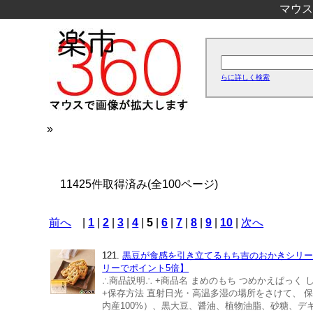
マウス
らに詳しく検索
»
11425件取得済み(全100ページ)
前へ
|
1
|
2
|
3
|
4
|
5
|
6
|
7
|
8
|
9
|
10
|
次へ
121.
黒豆が食感を引き立てるもち吉のおかきシリーズ
リーでポイント5倍】
∴商品説明∴ +商品名 まめのもち つめかえぱっく し
+保存方法 直射日光・高温多湿の場所をさけて、 保
内産100%）、黒大豆、醤油、植物油脂、砂糖、