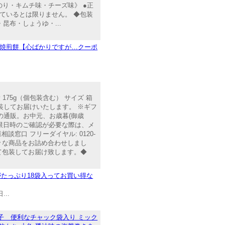
のり・キムチ味・チーズ味》 ●正
ているとは限りません。 ◆包装
・昆布・しょうゆ・...
 薄焼煎餅【心ばかりですが…クーポ
75g（個包装含む） サイズ 箱
 包装してお届けいたします。 ※ギフ
の通販。お中元、お歳暮(御歳
限日時のご確認が必要な際は、メ
口 フリーダイヤル: 0120-
。色々な商品をお詰め合わせしまし
て包装してお届け致します。◆
たっぷり18袋入ってお買い得な
..
子 便利なチャック袋入り ミック