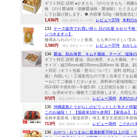
ギフト対応 説明 ●かきもち 《のりかきもち・胡麻
角 《のり醤油味・胡麻醤油味・醤油味》 たくさ
してお届け致します。◆ 内容量 520g（個包装含む） 
1,836円
レビュー37件
木村の
税込 送料別 カードOK
133.
ケース販売でお買い得☆ 日の出屋 かおり千枚 
ンつきます☆】
極薄あられのパリッと食感、もち米のやさしい甘
3,580円
レビュー37件
おかし
税込 送料込 カードOK
134.
醤油、刻み海苔、キムチ風味、チーズ、塩味の
ギフト対応 説明 醤油、刻み海苔、キムチ風味、チー
サイズ：縦235mmx横235mmx高90mm 味 醤
ト対応（ギフト包装・熨斗について） 送料 送料は
暮)・内祝いに！工場直売なので安く出来立てをお
ールにてご連絡くださいませ。原料米の産地情報につき
053-000 午前9:00～午後5:00 （土日祝
た。お求めやすい価格でご提供致します。大切な方
972円
レビュー36件
木村のか
税込 送料別 カードOK
135.
沖縄産島とうがらしのピリッとした辛さと特製
このお値段！！ 【国産米100％使用】【家呑み】
名称米菓産地（都道府県）埼玉 東京生産国日本規格1
713円
レビュー36件
こだわり
税込 送料別 カードOK
136.
おやつ・おつまみに最適創業70年以上の豆・