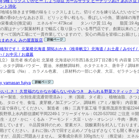
g 9種ミックス いかピー しょうゆ豆 カールサラダ ピーナッツあげ あおさ豆
イント消化
一部地域を除きます9種の味をミックスしました。切りイカを練り込んだいかピ
磯の香ゆたかなあおさ豆、ピリッと辛い粒もち、香ばしい小魚、醤油味の海
養成分(推定値) エネルギー:473kcal タンパク質:11.4g 脂質:19.
んみの屋はナッツ製菓材料まで幅広く取り扱っている専門店です。創業以来の
、すべて国内工場にて一貫作業していますので、安心の商品を皆様にお届けし
おまめさん みの屋直販店
す！ 北菓楼北海道 開拓おかき《枝幸帆立》北海道 / お土産 / みやげ / 取寄
 / お中元 / お歳暮
》 販売者 株式会社 北菓楼 北海道砂川市西1条北19丁目2番1号 内容量 17
、ホタテ調味パウダー、醤油、米醗酵調味料、ホタテエキス、唐辛子 / 調味
リン酸塩（Na）、カラメル色素、（原材料の一部に小麦、大豆、ゼラチンを含
y yamasan fujiya
いしさ！ 久世福のなかなか減らないやみつき あられ＆野菜スティック 25
ベルギー製造、分別生産流通管理済み）、米（国産、タイ産）、植物油脂、さ
タロイモ、食塩、麦芽糖／加工デンプン、調味料（アミノ酸等） 内容量 250
温で保存してください。 製造者 （株）三真千葉工場 千葉県茂原市萱場2244-
長野県上水内郡信濃町平岡2249-1 フリーダイヤル：0120-537002 ご注意
花生・えび・かに・くるみ・アーモンド・大豆・いか・オレンジ・牛肉・豚肉
造しています。 ※品質保持のため、窒素ガス、脱酸素剤を封入しております
開けてください。まれに強い力で回すと止めノブをはずさなくても開く事が
が、品質に問題ありません。 栄養成分表示 100g当たり （推定値） エネルギ