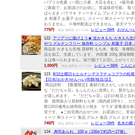
パプリカ色素（一部に小麦、大豆を含む） +販売者 株式会
ご家庭で、お茶請けのお供に。常温保存可能。 取り寄せ
ばらまき バラマキ ティータイム ブレイクタイム 差
き 和菓子 お菓子 おかし スイーツ 和スイーツ デ
おりません。 ※海外配送はできません。楽天マラソ
779円
レビュー39件
おせんべ
税込 送料別 カードOK
122.
アツアツに揚げよう★ 生かきもち かきもち生地 
やつ グルテンフリー 保存料 シンプル 和菓子 日本
商品名 かきもち生地 原材料 もち米、食塩 各種
品を加工、生産しています。 内容量 200g 賞味
まは食べられません。油で揚げてお召し上がりくださ
1,000円
レビュー39件
こんに
税込 送料込 カードOK
123.
8/10土曜日もヒルナンデスでチョコプラの
【日光/おかき/せんべい/煎餅/枝豆/豆】
:商品説明： 【数量限定】素材の良さがしっかり
な『だだちゃ豆』をふんだんに使用した、贅沢なお
が楽しめます。 ＊『だだちゃ豆』は幻の枝豆と言
袋 徳用袋入り原材料もち米（国内産100％）、だ
限120日備考お徳用袋入り焼き サラダ 栄養成分表示（1
安です。 ●ご自宅用のおやつや、お茶請けに。常温保存
イーツ 和スイーツ 食品 グルメ 食品 グルメ おすそ
748円
レビュー39件
名水の郷
税込 送料別 カードOK
124.
寿司あられ 100 g（100gで約25〜27個）