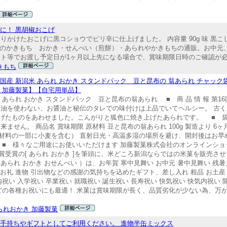
に！ 黒胡椒おこげ
かけたおこげに黒コショウでピリ辛に仕上げました。 内容量 90g 味 黒こ
 木村のかきもち おかき・せんべい（煎餅）・あられやかきもちの通販。お中元
ト等でお渡し予定日が1ヶ月以上先になる場合で、賞味期限日時のご確認が必要
きもち
の国産 新潟米 あられ おかき スタンドパック 豆と昆布の 翁あられ チャッ
潟 加藤製菓】【自宅用単品】
あられ おかき スタンドパック 豆と昆布の翁あられ ■ 商 品 情 報 第
 油を使わない、お醤油と秘伝のタレでの味付けは上品でいてヘルシー。 古
げたものをあわせました。こんがりと狐色に焼き上げたあられです。 ■ 袋
ません。 商品名 賞味期限 原材料 豆と昆布の翁あられ 100g 製造より 6
材料の一部に小麦を含む） 直射日光・高温多湿の場所を避け、開封後はお早
。 ■ 様々なご用途にお使いいただけます 加藤製菓株式会社のオンラインシ
受賞の[ あられ おかき ]を筆頭に、米どころ新潟ならではの米菓を販売させ
られ おかき おせんべい ）は、お年賀 寒中見舞い お中元 暑中見舞い 残暑
 お礼 進物 引出物などの感謝の気持ちを込めたギフト、差し入れ 粗品 お土
内祝い 入学祝い 卒業祝い 就職祝い 誕生祝い 長寿祝い 快気祝い 快気内祝い 
句などの各種お祝いにも最適！ 米菓は賞味期限が長く、品質劣化が少ない為、万
られおかき 加藤製菓
手持ちやギフトとしてご利用ください。 進物半缶ミックス