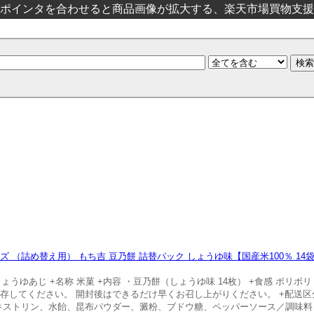
ポインタを合わせると商品画像が拡大する、楽天市場買物支援
 （詰め替え用） もち吉 豆乃餅 詰替パック しょうゆ味【国産米100％ 1
ょうゆあじ +名称 米菓 +内容 ・豆乃餅（しょうゆ味 14枚） +食感 ボリボリ
存してください。 開封後はできるだけ早くお召し上がりください。 +配送区分
デキストリン、水飴、昆布パウダー、澱粉、ブドウ糖、ペッパーソース／調味