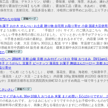
加工品（醤油、デキストリン、砂糖）、香味液、砂糖、海苔、水あめ、練わ
煮切り醤油甘だれ味】もち米（国産）、醤油加工品（醤油、水あめ）、砂糖
 保存方法：直射日光、高温多湿を避け、冷暗所に保管早めにお召し上り下さい
専門かなや珍味
 お菓子 おかき せんべい お土産 贈り物 自宅用 お取り寄せ 小袋 国産大豆使
すようお願いいたします。 「手提げ（小）サイズ」のご購入はこちら 商品
いらしい手巻き寿司の形に仕上げました。 ピリッときいた辛子がアクセント
※手巻き納豆の緑の素材は、原材料に含まれるネギです。 内容量 14本 サイズ
28品目 小麦、大豆 日保ち 30日以上 配送 ヤマト運輸 常温便でお届け 
県岐阜市中西郷5-64 販売者 株式会社 曙東京都中央区日本橋浜町2丁目39番
ぼの
ひぃ〜 調味料 京都 山椒 京都 おみやげ ハバネロ 辛味 おつまみ 【8/11am1
辛子 とうがらし 豆菓子 ピーナッツ 落花生 お菓子 舞妓はんひーひー 京都 お
お取り寄せ
内製造）、でん粉（とうもろこし）、砂糖、落花生、醤油、海老粉、七味唐辛
花生・えび・大豆・ごまを含む） 内容量 100g 賞味期限 約120日 保存
丸や）京都府京都市右京区西院西矢掛町32-3 おすすめ商品 一味で辛うまサク
こさいさい
ニサイズ)あられ 30g×10袋入 おつまみ 米菓 まとめ買い【心ばかりですが
の小粒あられです。 おつまみにもピッタリです※小さなお子様や辛いものが
原材料等の変更があり、画像と異なる場合があります(この理由による交換、