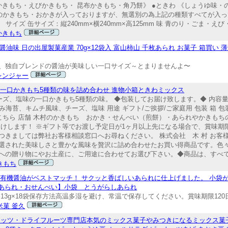
かきもち・えびかきもち・ 昆布かきもち・角乃餅》 ●ときわ 《しょうゆ味・
んのかきもち・おかきが入っておりますが、無選別の為上記の種類すべてが入っ
サイズ 缶サイズ：縦240mm×横240mm×高125mm 味 青のり・ごま・えび
かきもち
醤油味 日の出屋製菓産業 70g×12袋入 富山柿山 千枚あられ お菓子 箱買い
み、独自ブレンドの醤油が美味しい一口サイズ～とまりませんよ〜
レンジャー
一口かきもち5種類の味を詰め合わせ 進物小箱ときわミックス
ズ、塩味の一口かきもち5種類の味。 ◆包装してお届け致します。◆ 内容量 1
油、刻み海苔、キムチ風味、チーズ、塩味 用途 ギフト/ご挨拶/ご家庭用 包装 箱
こちら 店舗 木村のかきもち おかき・せんべい（煎餅）・あられやかきもち
届けします！ ※ギフト等でお渡し予定日が1ヶ月以上先になる場合で、賞味期
ましては弊社お客様相談窓口へお尋ねください。 株式会社 木 村 お客様相談窓
日を除く）厳選された美味しさと豊かな風味を贅沢に詰め合わせたお買い得商品です
への贈り物にやお土産に、ご用途に合わせてお選び下さい。◆商品は、すべ
きもち
有機醤油がベストマッチ！ サクッと香ばしいあられに仕上げました。 小袋が
【あられ・おせんべい】小袋 とうがらしあられ
3g×18袋保存方法高温多湿を避け、常温で保存してください。賞味期限120日.
米菓 釜久
ナッツ・ドライフルーツ専門店本気のミックス菓子やみつきになるミックス菓