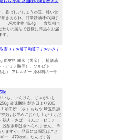
 粒もち 小魚 醤油味の海苔巻きあ
ー、香ばしいしょうゆ豆、軽い食
苔巻きあられ、甘辛醤油味の揚げ
4g 炭水化物:46.4g 食塩相当
こだわりの製法で皆様に商品をお届
ます。
せ / お菓子和菓子 / おかき /
0g 原材料 餅米（国産）、植物油
料（アミノ酸等）、ソルビトー
む） アレルギー 原材料の一部
0g
つまいも、いんげん、じゃがいも
g 賞味期限 製造日より90日
1 加工所 （株）もちや 埼玉県加
 ※開封後はお早めにお召し上がりくだ
・鶏肉・さば・りんご・ゼラチ
。脱酸素剤は食べられません。 ※
ありますが、品質には問題はござ
ー 479kcal、たんぱく質