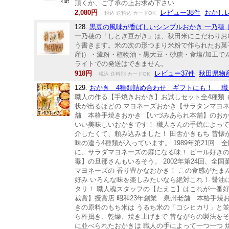
頂くか、ご了承の上お求め下さい
2,080円
レビュー38件
おかし
税込 送料込 カードOK
128.
黒豆の風味が香ばしいシンプルおかき 一乃穂 し
一乃穂の「しとぎ豆がき」は、秋田米にこだわりお
う書きます。米の次の形つまり米粉で作られたお菓子で
産)）・澱粉・植物油・黒大豆・砂糖・食塩/加工でん
ライトでの発送はできません。
918円
レビュー37件
秋田県物
税込 送料別 カードOK
129.
おかき 4種類詰め合わせ ギフトにも！ 職
職人の作る【手焼きおかき】お試しセット全4種類 
状が出るほどの マヨネーズおかき【サラタンマヨネ
舗 本格手焼きおかき 【いづみあられ本舗】のお
いい美味しいおかきです！ 職人さんの手焼によっ
介したくて、頼み込みました！ 田舎かきもち 昔懐
味の違う4種類が入っています。 1989
に、サラダマヨネーズの癖になる味！ ビール好きの
毒】の旦那さんもいるそう。 2002年
マヨネーズの 香り豊かなおかき！ この
好み いろんな味を楽しみたいなら絶対これ！ 醤油
タリ！ 職人魂スタッフの【たえこ】はこれが一番
裁賞】授賞店 昭和23年創業 泉州老舗 本格手焼
きの原料のもち米は うるち米の「コシヒカリ」と並
ら杵搗き、乾燥、焼き上げまで 昔ながらの製法をそ
に並べられたおかきは 職人の手によって一つ一つ 