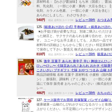
原材料名：【わさび醤油味】もち米（国産）、醤油
料、乳化剤、（一部に小麦・豚肉・大豆を含む）【
化剤、カラメル色素、（一部に小麦・大豆を含む）
あられにしました。 わさびをきか...
540円
レビュー39件
おつまみ
税込 送料別 カードOK
125.
[銀座あけぼの 公式] 手巻納豆.＜銀座あけぼの
■お手提げ袋が必要な方は、別途ご購入いただけま
った納豆と、サクサクのあられを練り合わせ、かわ
す。 ユニークなお手土産としても、人気の一品です。 
材料等の詳細はこちらからご覧ください 特定原材料等
て保存して下さい 製造元 株式会社福あられ本舗岐阜
810円
レビュー39件
銀座あけ
税込 送料別 カードOK
126.
激辛 豆菓子 あられ 唐辛子 辛い 舞妓はんひぃ〜
ひぃ〜ひぃ〜 七味豆あられ | あられ おかき 七味唐
こさいさい プチギフト 七味 おやつ つまみ 山椒 
商品詳細情報 名称 豆菓子 原材料名 小麦粉（国
ン）、膨張剤、調味料（アミノ酸）、（一部に小麦・落
温にて保存 販売者 おちゃのこさいさい（株式会社
レー...
486円
レビュー38件
おちゃの
税込 送料別 カードOK
127.
ケース販売でお買得 岩塚製菓 バンザイ山椒(ミ
健康健康～山椒のしびれがクセになるカリッと食感
上がりください。※不定期にパッケージデザインと