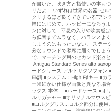
が書いた、吹き方と指使いの本もつ
リだよ！ いずれは世界の名器"セル
クリするほど良くできている"アンテ
軽にはじめて、ハッピーになろうよ
ンに対して...▽息の入りや吹奏感
ら低音までムラなく、バランスよく
しまうのはもったいない。 ステー
分なサウンドで客席に届くでしょう
で、マーチング用のセカンド楽器
Antigua Standard Series alt
ードシリーズ アルトサクソフォン ■
E♭調 ■システム：High F♯キー 
ー※細かい仕様が画像と異なる場合
ックス 本体 ■ハードケース ■オ
ルリガチャー ■オリジナルマウスピ
■コルクグリス...コルク部分に使
ーニングペーパー...演奏後にタン