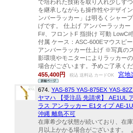
で培われた技術を取り入れ少しずつ
を継承しながらも操作性やデザイン
ンバーラッカー」は明るくシャープ
げです。 仕上げ アンバーラッカー 
F#、フロントF 指掛け 可動 LowC
付属 ケース：ASC-600Eマウスピ
アンバーラッカー仕上げ ※写真の
影環境やモニターによりラッカーの
場合がございます。予めご了承くだ
宮地
455,400円
税込 送料込 カードOK
674.
YAS-875 YAS-875EX YAS-82
ヤマハ 【受注品 先請求】 AE1UL
ラス アンラッカー E1タイプ AE-1UL a
沖縄 離島不可
在庫希少な状態が続いており、在庫
月以上かかる場合がございます。 