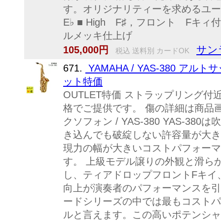
す。オリジナリティーを求めるユーザ
E♭ ■ High F♯，フロント Fキ
ルメッキ仕上げ .
サン
105,000円
税込 送料別 カードOK
671.
YAMAHA / YAS-380 ア
ット特価
OUTLET特価 ストラップリング
格でご提供です。 傷の詳細は商品
クソフォン / YAS-380 YAS-
き込んでも破綻しない許容量が大き
現力の幅が大きいコストパフォーマ
す。 上級モデル譲りの外観と滑ら
し、ティアドロップフロントFキイ
向上が演奏者のパフォーマンスを引き
ードシリーズの中では最もコストパ
ルと言えます。この高いポテンシャ