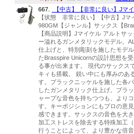
667.
【中古】【非常に良い】Jマイケル
【状態 非常に良い】【中古】Jマイ
980GM【ジャンル】サックス【Brand】J
【商品説明】Jマイケル アルトサック
ー溢れるガンメタリックモデル。AL
仕上げと、特別彫刻を施したモデル
たBrasspire Unicornの設
る事が出来ます。 現代のサックスでは
キィも搭載。 鋭い中にも厚みのあ
す。ブラックニッケルを施した各パ
したガンメタリック仕上げ。ブラッ
ャープな音色を持ちつつも、よりコ
す。キーポジションにもプロの意見
感できます。サックスの音色を大き
加工ストレスを除去する特殊加工（
行うことによって、より豊かな倍音