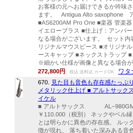
お客様の元へお届けできるか吟味さ
ます。 Antigua Alto saxop
■AS6200AM Pro One ■楽器 管
イエローブラス ■仕上げ：アンバ
なる場合がございます。 セット内容
リジナルマウスピース ■オリジナル
ースキャップ ■ネックストラップ ■コ
※細かい仕様が画像と異なる場合が
ワタ
272,800円
税込 送料込 カードOK
670.
見た目も音色も存在感たっぷり
メタリック仕上げ ■ アルトサックス
イケル
■ アルトサックス AL−
￥110.000（税別） ネックやベ
とは明らかに異色の存在感。 ルッ
徴が現れ、 落ち着いた深みある音