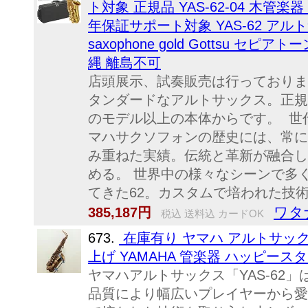
ト対象 正規品 YAS-62-04 木管楽器
年保証サポート対象 YAS-62 アルト
saxophone gold Gottsu セ
縄 離島不可
店頭展示、試奏販売は行っておりま
タンダードなアルトサックス。正規
のモデル以上の本体からです。 世
マハサクソフォンの歴史には、常に
み重ねた実績。伝統と革新が融合し
める。 世界中の様々なシーンで多
てきた62。カスタムで培われた技術
ワタ
385,187円
税込 送料込 カードOK
673.
在庫有り ヤマハ アルトサックス
上げ YAMAHA 管楽器 ハッピー
ヤマハアルトサックス「YAS-62
品質により幅広いプレイヤーから愛