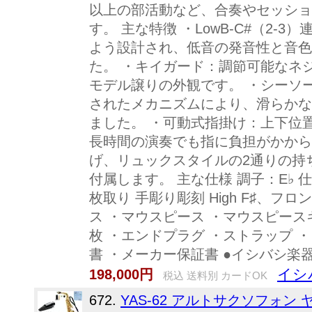
以上の部活動など、合奏やセッショ
す。 主な特徴 ・LowB-C#（2-3
よう設計され、低音の発音性と音色
た。 ・キイガード：調節可能なネ
モデル譲りの外観です。 ・シーソ
されたメカニズムにより、滑らかな
ました。 ・可動式指掛け：上下位
長時間の演奏でも指に負担がかから
げ、リュックスタイルの2通りの持
付属します。 主な仕様 調子：E♭ 
枚取り 手彫り彫刻 High F♯、フ
ス ・マウスピース ・マウスピース
枚 ・エンドプラグ ・ストラップ 
書 ・メーカー保証書 ●イシバシ楽
イシバ
198,000円
税込 送料別 カードOK
672.
YAS-62 アルトサクソフォン