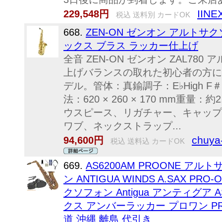
IINE
229,548円
税込 送料別 カードOK
668.
ZEN-ON ゼンオン アルトサク
ックス ブラス ラッカー仕上げ
全音 ZEN-ON ゼンオン ZAL78
上げバランスの取れた初心者の方に
デル。管体：真鍮調子：E♭High 
法：620 × 260 × 170 mm重
ウスピース、リガチャー、キャップ
ワブ、ネックストラップ...
chuy
94,600円
税込 送料込 カードOK
669.
AS6200AM PROONE ア
ン ANTIGUA WINDS A.SAX PRO-O
クソフォン Antigua アンティグア A
クス アンバーラッカー プロワン PR
道 沖縄 離島 代引き