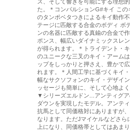
ス、そして響きを可能にする理想的
た。＊コンパルションG#キイ この
のタンポベタつきによるキイ動作不
テージに匹敵する合金のボディ ボ
ンの名器に匹敵する真鍮の合金で作
ポンス、幅広いダイナミックスレン
が得られます。＊トライデント・キ
のユニークな三叉のキイ・アームはL
ップをしっかりと押さえ、豊かで広
れます。＊人間工学に基づくキイ・
幅なサクソフォンのキイ・デザイン
ッセージも簡単に、そして心地よく
▼シリーズエルドン...アンティグ
ダウンを実現したモデル。アンティ
抗馬として同価格対にありますが、
なります。ただJマイケルなどさら
上になり、同価格帯としてはあまり類