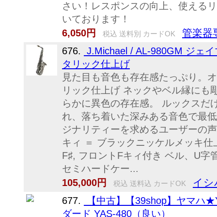
さい！レスポンスの向上、使えるリ
いております！
管楽器
6,050円
税込 送料別 カードOK
676.
J.Michael / AL-980G
タリック仕上げ
見た目も音色も存在感たっぷり。オ
リック仕上げ ネックやベル縁にも
らかに異色の存在感。 ルックスだ
れ、落ち着いた深みある音色で最低
ジナリティーを求めるユーザーの声に
キィ ＝ ブラックニッケルメッキ仕上
F♯, フロントFキィ付き ベル、U
セミハードケー...
イシバ
105,000円
税込 送料込 カードOK
677.
【中古】【39shop】ヤマハ★
ダード YAS-480（良い）