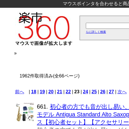
マウスポインタを合わせると商
らに詳しく検索
»
1962件取得済み(全66ページ)
前へ
|
18
|
19
|
20
|
21
|
22
|
23
|
24
|
25
|
26
|
27
|
次へ
661.
初心者の方でも音が出し易い
モデル Antigua Standard Alto
ス【初心者セット】【アクセサリー