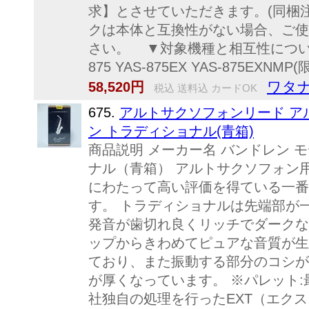
求】とさせていただきます。(同梱注
クは本体と互換性がない場合、ご使
さい。 ▼対象機種と相互性について〜対
875 YAS-875EX YAS-875EXNMP(
ワタナ
58,520円
税込 送料込 カードOK
675.
アルトサクソフォンリード ア
ン トラディショナル(青箱)
商品説明 メーカー名 バンドレン 
ナル（青箱） アルトサクソフォン用
にわたって高い評価を得ている一番
す。 トラディショナルは先端部が
発音が歯切れ良くリッチでダークな
ップからきわめてピュアな音質が生
ており、また振動する部分のコシが強
が厚くなっています。 ※パレット:
社独自の処理を行ったEXT（エク