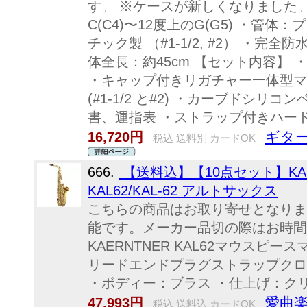
す。 ※ケースが新しくなりました。
C(C4)〜12度上のG(G5) ・管
チック製 （#1-1/2, #2） ・完全
体全長：約45cm 【セット内容】 ・NU
・キャップ付きリガチャー一体型マウス
(#1-1/2 と#2) ・カーブドシリ
書、運指表 ・ストラップ付きハー
ギタ
16,720円
税込 送料別 カードOK
666.
【送料込】【10点セット】KAE
KAL62/KAL-62 アルトサックス
こちらの商品はお取り寄せとなりま
能です。メーカー品切の際はお時間
KAERNTNER KAL62マウスピ
リードエンドプラグストラップクロ
・ボディー：ブラス ・仕上げ：クリア
愛曲
47,993円
税込 送料込 カードOK