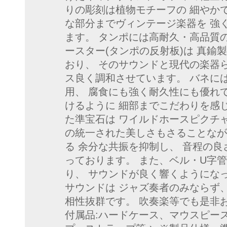
りの彫刻は植物モチーフの 細やか
な部分までヴィンテージ楽器を 強
ます。 タンポには高耐久・高品質
ースター(タンポの反射板)は 真鍮
おり、 そのサウンドと現代の楽器
ス良く調和させています。 バネに
用、 腐食にも強く耐久性にも優れ
けるように 細部までこだわりを感
た準宝石は ワイルドホースピクチ
の統一された美しさもさることなが
る 余分な共振を抑制し、 音程の良
っております。 また、ベル・U字管
り、 サウンドが良く響くようにな
サウンドは ジャズ奏者のみならず
相性抜群です。 吹奏楽等でも是非
付属品:ハードケース、マウス