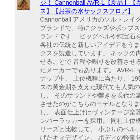
ジ！ Cannonball AVR-L【
ス】【お茶の水サックスフロア】
Cannonball アメリカのソルト
ブランドで、特にジャズやポップス
ランドです。 ビッグベルや純宝石
各社の伝統と新しいアイデアをうま
クスを製造しています。 ネックの
せることで 音程や鳴りを改善させ
たメーカーでもあります。 AVR-
ナップ中、 上位機種に当たり、 19
ズの黄金期を支えた現代でも人気の
し、 そのサウンドや響きを現代の楽器
させたのがこちらのモデルとなりま
し、 表面仕上げはヴィンテージ楽
ンバーラッカーを採用。 同社上位
リーズと比較して、 小ぶりのベル
げたキィデザイン、 ボディの軽量