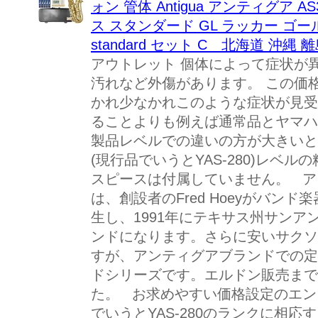
ォン 管体 Antigua アンティグア 
ス スタンダード GL ラッカー ゴールド 
standard セット C 北海道 沖縄 
アウトレット 個体によって症状が異な
汚れなど外傷があります。 この価
かれ少なかれこのような症状が見受
ることよりも例えば通常品とヤマハY
製品レベルでの違いの方が大きいと
(現行品でいうとYAS-280)レベ
スピースは付属していません。 ア
は、創設者のFred Hoeyがバンド
生し、1991年にテキサス州サン
ンドになります。さらに安いサクソ
すが、アンティグアブランドでの定
ドシリーズです。エルドン販売まで
た。 お求めやすい価格設定のエン
でいうとYAS-280のランクに相