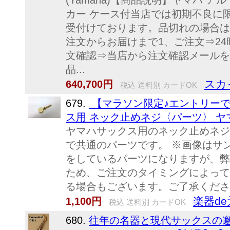
(Yamaha)【商品説明】ヤマハ アル
カー ケース付当店では初期不良に
受付けております。品切れの場合は
注文からお届けまで1、ご注文⇒2
文確認⇒当店から注文確認メールを
品...
スカ
640,700円
税込 送料別 カードOK
679.
【マラソン限定♪エントリーで全商
ス用 ネック止めネジ〈パーツ〉 ヤ
ヤマハサックス用のネック止めネジ
で共通のパーツです。 ※画像はサンプ
をしているパーツになりますが、弊
ため、ご注文のタイミングによって
る場合もございます。ご了承くだ
楽器de
1,100円
税込 送料別 カードOK
680.
往年の名器と現代サックスの