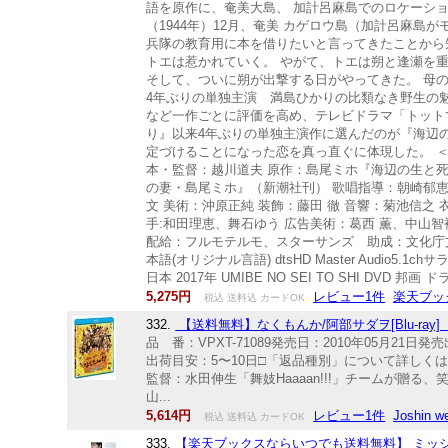
語を原作に、奄美大島、 加計呂麻島でのロケーショ
（1944年）12月、奄美 カゲロウ島（加計呂麻
兵隊の教育用に本を借りたいと言ってきたことから
トエは惹かれていく。 やがて、トエは朔と逢瀬を
そして、ついに朔が出撃する日がやってきた。 母
4年ぶりの単独主演 満島ひかりの比類なき野生の
など一作ごとに評価を高め、テレビドラマ「トット
り』以来4年ぶりの単独主演作に選んだのが『海辺
定づけることになった恋を真っ直ぐに体現した。 ＜
本・監督：越川道夫 原作：島尾ミホ『海辺の生と
の妻・島尾ミホ』（新潮社刊） 歌唱指導：朝崎郁恵
文 美術：沖原正純 装飾：藤田 徹 音響：菊池信之
手:和田理恵、舞石ゆう 広告美術：葛西 薫、中山智
配給：フルモテルモ、スターサンズ 助成：文化庁文化芸
本語(オリジナル言語) dtsHD Master Audi
日本 2017年 UMIBE NO SEI TO SHI DVD 邦
5,275円
レビュー1件
楽天ブッ
税込 送料込 カードOK
332.
【送料無料】なくもんか/阿部サダヲ[Blu-ray
品 番：VPXT-71089発売日：2010年05月21日
出荷目安：5〜10日□「返品種別」について詳しくはこち
監督：水田伸生「舞妓Haaaan!!!」チームが
山...
5,614円
レビュー1件
Joshin
税込 送料込 カードOK
333.
【楽天ブックスならいつでも送料無料】 ミッシング Bl