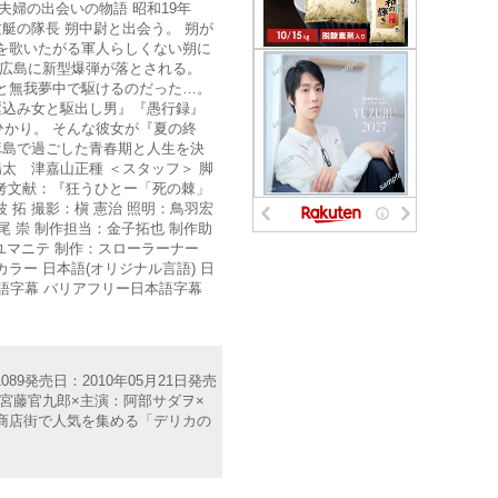
夫婦の出会いの物語 昭和19年
艇の隊長 朔中尉と出会う。 朔が
を歌いたがる軍人らしくない朔に
、広島に新型爆弾が落とされる。
と無我夢中で駆けるのだった…。
駆込み女と駆出し男』『愚行録』
かり。 そんな彼女が『夏の終
麻島で過ごした青春期と人生を決
太 津嘉山正種 ＜スタッフ＞ 脚
考文献：『狂うひとー「死の棘」
拓 撮影：槇 憲治 照明：鳥羽宏
尾 崇 制作担当：金子拓也 制作助
ユマニテ 制作：スローラーナー
カラー 日本語(オリジナル言語) 日
 日本語字幕 バリアフリー日本語字幕
89発売日：2010年05月21日発売
本：宮藤官九郎×主演：阿部サダヲ×
り商店街で人気を集める「デリカの