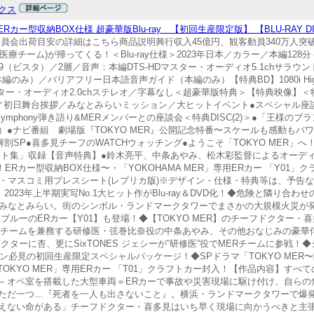
クス
カー型収納BOX仕様 超豪華版Blu-ray 【初回生産限定版】 【BLU-RAY D
製作委員会出荷目安の詳細はこちら商品説明興行収入45億円、観客動員340万人突破！
チーム)が帰ってくる！＜Blu-ray仕様＞2023年日本／カラー／本編128分
tion 16:9（ビスタ）／2層／音声：本編DTS-HDマスター・オーディオ5.1chサラ
み）／バリアフリー日本語音声ガイド（本編のみ）【特典BD】1080i High Def
スター・オーディオ2.0chステレオ／字幕なし＜超豪華版特典＞【特典映像】＜特典
／初日舞台挨拶／みなとみらいミッション／大ヒットイベント●スペシャル座
phony弾き語り&MERメンバーとの座談会＜特典DISC(2)＞●「王様のブ
●ナビ番組 劇場版『TOKYO MER』公開記念特番〜スケールも感動もパ
剖SP●喜多見チーフのWATCHウォッチング●ようこそ「TOKYO MER」へ！ジ
ット集」収録【音声特典】●鈴木亮平、中条あやみ、松木彩監督によるオーデ
ERカー型収納BOX仕様〜・「YOKOHAMA MER」専用ERカー 「Y01」
ス・マスコミ用プレスシート(レプリカ版)※デザイン・仕様・特典等は、予告
2023年上半期実写No.1大ヒット作がBlu-ray＆DVD化！◆危険と隣り合
浜・みなとみらい。街のシンボル・ランドマークタワーでまさかの大規模火災が
イトブルーのERカー【Y01】も登場！◆【TOKYO MER】のチーフドクター
Rチームを兼務する研修医・弦巻比奈役の中条あやみ、その他おなじみの豪華
クターに杏、更にSixTONES ジェシーが“研修医”役でMERチームに参戦！◆
ン必見の初回生産限定スペシャルパッケージ！◆SPドラマ「TOKYO MER
「TOKYO MER」専用ERカー 「T01」クラフトカー封入！【作品内容】すべ
】—— オペ室を搭載した大型車両＝ERカーで事故や災害現場に駆け付け、自ら
ただ一つ…『死者を一人も出さないこと』。横浜・ランドマークタワーで爆
えない命がある」チーフドクター・喜多見はいち早く現場に向かうべきと主