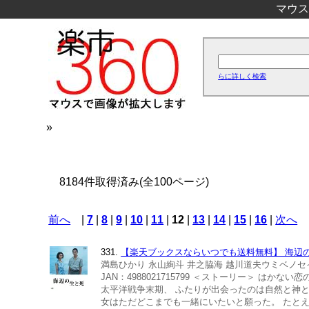
マウス
らに詳しく検索
»
8184件取得済み(全100ページ)
前へ
|
7
|
8
|
9
|
10
|
11
|
12
|
13
|
14
|
15
|
16
|
次へ
331.
【楽天ブックスならいつでも送料無料】 海辺の生と死
満島ひかり 永山絢斗 井之脇海 越川道夫ウミベノセイトシ
JAN：4988021715799 ＜ストーリー＞ 
太平洋戦争末期、 ふたりが出会ったのは自然と神
女はただどこまでも一緒にいたいと願った。 たと