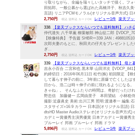
り取りながら、全編を瑞々しいタッチで描く。フォ
田拓郎。一般公募から選ばれた高橋洋子、秋吉久美子
言語) リニアPCMモノラル(オリジナル音声方式) 日本語
2,750円
レビュー1件
楽天ブッ
税込 送料込 カードOK
338.
【楽天ブックスならいつでも送料無料】 ハチ公物語【
仲代達矢 八千草薫 柳葉敏郎 神山征二郎【VDCP_7
【映像特典】 予告篇 SHBRー339 JAN：498
次郎夫妻のもとに、秋田犬の仔犬をプレゼントした
ぎ...
2,750円
レビュー1件
楽天ブッ
税込 送料込 カードOK
339.
【楽天ブックスならいつでも送料無料】 母と暮せば
吉永小百合 二宮和也 黒木華 山田洋次【VDCP_841
約締切日：2016年06月11日 松竹(株) 初回限定 【映
して暮らす伸子の前に、3年前に原爆で亡くしたは
日から、浩二は時々伸子の前に現れるようになる。
きゃね」。 そんなふたりの時間は、奇妙だったけ
野忠信 加藤健一 広岡由里子 本田望結 小林稔侍 
撮影:近森眞史 美術:出川三男 照明:渡邊孝一 編集:石
スタサイズ=16:9 カラー 日本語(オリジナル言語) 日本
dtsHD Master Audioステレオ(オリジナル音声方
カデミー賞優秀主演男優賞 日本アカデミー賞優秀主演女
ブルーレイ 邦画 ブルーレイ 邦画 ドラマ
5,896円
レビュー1件
楽天ブッ
税込 送料込 カードOK