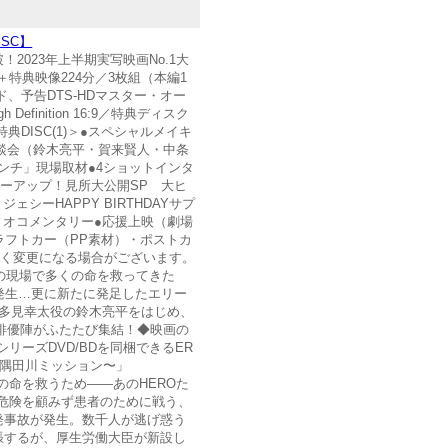
ISC】
2023年上半期実写映画No.1大
＋特典映像224分／3枚組（本編1
ウンド、予告DTS-HDマスター・オー
inition 16:9／特典ディスク
DISC(1)＞●スペシャルメイキ
談会（鈴木亮平・賀来賢人・中条
ランチ」現場取材●4ショットインタ
ワーアップ！見所大公開SP 大ヒ
ェシーHAPPY BIRTHDAYサプ
ィオコメンタリー●応援上映（劇場
クラフトカー（PP素材）・ポストカ
なく変更になる場合がございます。
わせの現場で多くの命を救ってきた
発生…更に新たに発足したエリー
・喜多見幸太役の鈴木亮平をはじめ、
俳優陣がふたたび集結！◆映画の
シリーズDVD/BDを同梱できるER
〜隅田川ミッション〜」
ての命を救うため——あのHEROた
の危険を顧みず患者のために戦う、
発事故が発生。数千人が逃げ惑う
張するが、厚生労働大臣が新設し