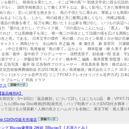
ンを敢行し、映画化を果たした。 そこは“神の島”ー 戦後文学史に残る伝説的
島がモデル）。 国民学校教員として働く大平トエは、新しく駐屯してきた海軍特攻
知り合い、互いに好意を抱き合う。 島の子供たちに慕われ、軍歌よりも島唄
重ねるようになる。 しかし、時の経過と共に敵襲は激しくなり、沖縄は陥落
の遺品の喪服を着て、短刀を胸に抱いたトエは家を飛び出し、いつもの浜辺へ
魅力 『愛のむきだし』でブレイク後、『川の底からこんにちは』『悪人』『
てれび」では黒柳徹子を演じ、唯一無二の存在として活躍の場を広げる満島ひ
の生と死』である。 日本文学の傑作「死の棘」のヒロイン島尾ミホが加計呂
キャスト＞ 満島ひかり 永山絢斗 井之脇 海 泰 瀬生良 蘇 喜世司 川瀬陽
死』（中公文庫刊）島尾敏雄『島の果て』ほかより 脚本監修：梯 久美子 参
 企画・製作：畠中鈴子 プロデューサー：清野恵里子、財前健一郎 音楽：宇波 
 衣裳デザイン：伊藤佐智子 へアメイク：橋本申二 編集：菊井貴繁 助監督：松
裕 広告写真：藤井 保 広告制作プロデューサー：岸良真奈美 製作：株式会社
術振興費補助金 (C)2017島尾ミホ／島尾敏雄／株式会社ユマニテ 16:9 
o5.1chサラウンド(オリジナル音声方式) リニアPCMステレオ(オリジナル音声方式)
画 ドラマ ブルーレイ 邦画 ドラマ
クス
]【返品種別A】
発売出荷目安：5〜10日□「返品種別」について詳しくはこちら□品 番：VPXT-710
ら□Blu-ray Disc映画(邦画)発売元：バップ特典ディスク(DVD)付き脚
贈る、笑って泣ける人情喜劇！人柄の良さとハムカツを名物に、東京下町・善人通
 web CD/DVD楽天市場店
u-ray豪華版 2枚組【Blu-ray】 [ 石原さとみ ]