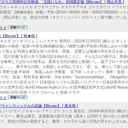
ズ30周年記念映画 「王様になれ」初回限定版【Blu-ray】 [ 岡山天音 ]
ウネンキネンエイガ オウサマニナレ オカヤマアマネ ゴトウヨウコ イワイケンシ
定 【映像特典】 特報／予告 QEXDー90006 JAN：4543273000620
介（岡山天音）は、叔父の大将（オクイシュージ）のラーメン屋で働いている
クス
-ray】 [ 秋★枝 ]
キエダ カミオフジュ ニシノナナセ 発売日：2022年12月02日 (株)ハピネ
珠×小林啓一監督×中井圭(映画解説者)／/西野七瀬×平祐奈×馬場ふみか×小林
“恋する女性が光って視える”特異な体質を持つ大学生・西条。 恋愛とは無縁の学生生活
“恋の定義”を語り合う交換日記を始めることに。 そんな2人の様子は、西
を略奪してばかりの宿木は、西条を北代の彼氏と勘違いし、猛アプローチを開
係に……。 数千年もの間、人類誰しもが悩んできた「恋」を、果たして彼ら
珠 西野七瀬 平祐奈 馬場ふみか 伊東蒼 宮下咲 ＜スタッフ＞ 脚本・監督
村卓史 劇中歌：She &Him「SentimentalHeart」（MergeRecords/B
タサイズ=16:9 カラー 日本語(オリジナル言語) バリアフリー日本語音声ガイ
オリジナル音声方式) dtsHD Master Audioステレオ(音声解説音声方式) dtsHD Ma
HIKARI DVD 邦画 ドラマ ブルーレイ 邦画 ドラマ
クス
ンウィンクルの花嫁【Blu-ray】 [ 黒木華 ]
ルノハナヨメ クロキハル アヤノゴウ コッコ 発売日：2016年09月02日 (株)
4493 ＜ストーリー＞ 舞台は東京。派遣教員の皆川七海（黒木）はSNSで 知り合っ
早々、鉄也の浮気が発覚すると、義母・カヤ子から逆に浮気の罪をかぶせられ