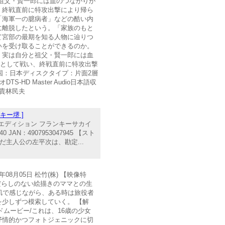
祖父・賢一郎には血のつながりが
、終戦直前に特攻出撃により帰ら
「海軍一の臆病者」などの酷い内
に離脱したという。「家族のもと
て宮部の最期を知る人物に辿りつ
いを受け取ることができるのか。
る。実は自分と祖父・賢一郎には血
トとして戦い、終戦直前に特攻出撃
国：日本ディスクタイプ：片面2層
-HD Master Audio日本語収
崎貴林民夫
キー堺 ]
 エディション フランキーサカイ
AN：4907953047945 【スト
だ主人公の左平次は、勘定...
08月05日 松竹(株) 【映像特
男にだらしのない絵描きのママとの生
肌で感じながら、ある時は旅役者
少しずつ模索していく。 【解
ムービー/これは、16歳の少女
抒情的かつフォトジェニックに切