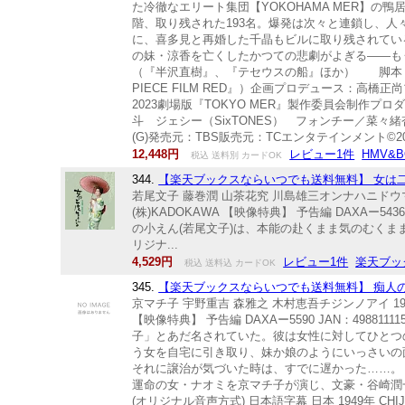
た冷徹なエリート集団【YOKOHAMA MER】
階、取り残された193名。爆発は次々と連鎖し、
に、喜多見と再婚した千晶もビルに取り残されてい
の妹・涼香を亡くしたかつての悲劇がよぎる——も
（『半沢直樹』、『テセウスの船』ほか） 脚本：
PIECE FILM RED』）企画プロデュース：高
2023劇場版『TOKYO MER』製作委員会制作
斗 ジェシー（SixTONES） フォンチー／菜々
(G)発売元：TBS販売元：TCエンタテインメント©20
12,448円
レビュー1件
HMV&B
税込 送料別 カードOK
344.
【楽天ブックスならいつでも送料無料】 女は二度生ま
若尾文子 藤巻潤 山茶花究 川島雄三オンナハニドウマ
(株)KADOKAWA 【映像特典】 予告編 DAXAー5
の小えん(若尾文子)は、本能の赴くまま気のむくま
リジナ...
4,529円
レビュー1件
楽天ブッ
税込 送料込 カードOK
345.
【楽天ブックスならいつでも送料無料】 痴人の愛(194
京マチ子 宇野重吉 森雅之 木村恵吾チジンノアイ 194
【映像特典】 予告編 DAXAー5590 JAN：49
子」とあだ名されていた。彼は女性に対してひとつ
う女を自宅に引き取り、妹か娘のようにいっさいの
それに譲治が気づいた時は、すでに遅かった……。 
運命の女・ナオミを京マチ子が演じ、文豪・谷崎潤一郎
(オリジナル音声方式) 日本語字幕 日本 1949年 CHIJIN