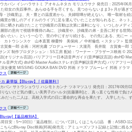
カバン イシハラサトミ アオキムネタカ モリユウサク 発売日：2025年06月0
 とある街で起きた幼女の失踪事件。あらゆる手を尽くすも、見つからないまま3ヶ月が
母・沙織里は、夫・豊との温度差から、夫婦喧嘩が絶えない。 唯一取材を続
沙織里が推しのアイドルのライブに足を運んでいたことが知られると、ネット上
の目に晒され続けたことで沙織里の言動は次第に過剰になり、いつしかメディア
上層部の意向で視聴率獲得の為に、沙織里や、沙織里の弟・圭吾に対する世間
会いたい」という一心で、世の中にすがり続ける。 その先にある、光にー ＜
 カトウシンスケ 山本直寛 柳憂怜 美保純 ／ 中村倫也 ＜スタッフ＞ 監
古賀奏一郎 企画：河村光庸 プロデューサー：大瀧亮 長井龍 古賀奏一郎
制作プロダクション：SS工房 配給：ワーナー・ブラザース映画 © 2024「missi
(オリジナル言語) バリアフリー日本語音声ガイド(音声解説言語) dtsHD Master
リジナル音声方式) dtsHD Master Audioステレオ(音声解説音声方式) バリアフリ
賞 MISSING GOUKA BAN DVD 邦画 ドラマ ブルーレイ 邦画 ドラマ
クス
版【Blu-ray】 [ 佐藤勝利 ]
ン サトウショウリ ハシモトカンナ ツネマツユリ 発売日：2017年09月02日 (
ょっぴり頼りないけど気の優しい美男子のハルタ(佐藤勝利)と、真っ直ぐな性格で負け
じみだった二人は、高校入学式の日に運命的な再会を果たす。 入学したら、
クス
lu-ray]【返品種別A】
発売出荷目安：5〜10日□「返品種別」について詳しくはこちら□品 番：ASBD-112
ら□Blu-ray Disc映画(邦画)発売元：アミューズソフト記録と記憶に残る大