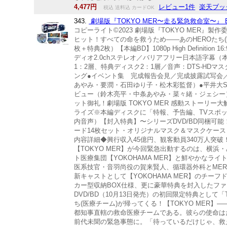
4,477円
レビュー1件
楽天ブッ
税込 送料込 カードOK
343.
劇場版『TOKYO MER〜走る緊急救命室〜』 ER
コピーライト©2023 劇場版『TOKYO MER』
ヒット！すべての命を救うため——あのHEROたち(医療
枚＋特典2枚）【本編BD】1080p High Defini
ディオ2.0chステレオ／バリアフリー日本語字幕（本編の
1：2層、特典ディスク2：1層／音声：DTS-HDマ
ング●イベント集 完成報告会見／完成披露試写会
あやみ・要潤・石田ゆり子・松木彩監督）●平井大Sym
ビュー（鈴木亮平・中条あやみ・菜々緒・ジェシー）
ット御礼！劇場版 TOKYO MER 感動ストーリー大解
ライズ※本編ディスクに「特報、予告編、TVスポ
内音声）【封入特典】〜シリーズDVD/BD同梱可能！
ード14枚セット・オリジナルマスク＆マスクケー
内容詳細◆興行収入45億円、観客動員340万人突破！
【TOKYO MER】が今回緊急出動するのは、横
ト医療集団【YOKOHAMA MER】と鮮やかなラ
医系技官・音羽尚役の賀来賢人、循環器外科とME
新キャストとして【YOKOHAMA MER】のチーフド
カー型収納BOX仕様、更に豪華特典を封入したファ
DVD/BD（10月13日発売）の初回限定特典として
ち(医療チーム)が帰ってくる！【TOKYO MER
都知事直轄の救命医療チームである。彼らの使命は
前代未聞の緊急事態に。「待っているだけじゃ、救