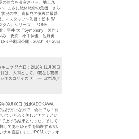
逆の信念を激突させる。地上70
ない。まさに絶体絶命の危機…さら
な状況の中、喜多見の脳裏に最愛
。＜スタッフ＞監督：松木 彩
ダム』シリーズ、『ONE
平井 大「Symphony」製作：
あやみ 要潤 小手伸也 佐野勇
り子劇場公開：2023年4月28日
ュウ 発売日：2018年11月30日
て、二度目は、人間として。/芸なし芸者
シネスコサイズ カラー 日本語(オ
9月06日 (株)KADOKAWA
真面目で品行方正な男で、会社でも「君
働いていた若く美しいナオミとい
育て上げる結果となった。そして
揮してあらゆる男を悩殺する女!/
ナル言語) リニアPCMステレオ