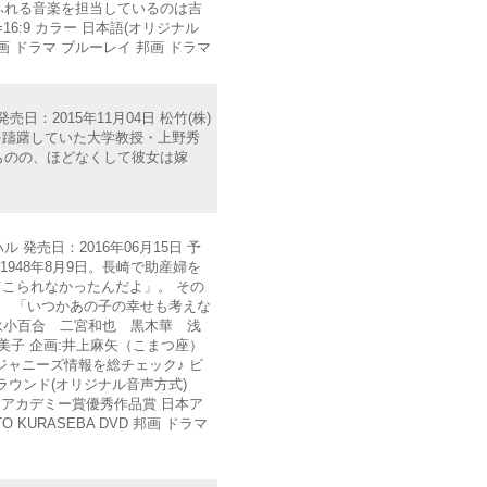
ふれる音楽を担当しているのは吉
:9 カラー 日本語(オリジナル
邦画 ドラマ ブルーレイ 邦画 ドラマ
：2015年11月04日 松竹(株)
ことを躊躇していた大学教授・上野秀
ものの、ほどなくして彼女は嫁
 発売日：2016年06月15日 予
＞ 1948年8月9日。長崎で助産婦を
こられなかったんだよ」。 その
。 「いつかあの子の幸せも考えな
永小百合 二宮和也 黒木華 浅
美子 企画:井上麻矢（こまつ座）
会 ジャニーズ情報を総チェック♪ ビ
chサラウンド(オリジナル音声方式)
5年 日本アカデミー賞優秀作品賞 日本ア
URASEBA DVD 邦画 ドラマ