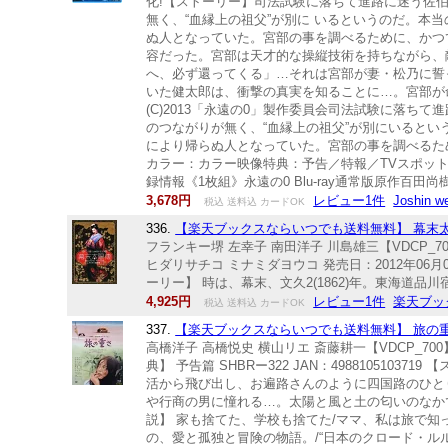
化!【ストーリー】司法試験に落ちて進路に迷う佐
無く、“血縁上の祖父”が別に いるというのだ。本
ぬ人となっていた。宮部の事を調べるために、かつ
容だった。宮部は天才的な操縦技術を持ちながら、
へ、必ず還ってくる」…それは宮部が妻・松乃に誓
いた健太郎は、衝撃の真実を知ることに…。宮部が
(C)2013「永遠の0」製作委員会司法試験に落
のつながりが無く、“血縁上の祖父”が別にいると
により帰らぬ人となっていた。宮部の事を調べるた
カラー：カラー映像特典：予告／特報／TVスポット集音声仕様：
録情報《1枚組》永遠の0 Blu-ray通常版原作
3,678円
レビュー1件
Joshin
税込 送料込 カードOK
336.
【楽天ブックスならいつでも送料無料】 幕末太陽傳 
フランキー堺 左幸子 南田洋子 川島雄三【VDCP_
ヒダリサチコ ミナミダヨウコ 発売日：2012年06月02日
ーリー】 時は、幕末、文久2(1862)年。東海道
4,925円
レビュー1件
楽天ブッ
税込 送料込 カードOK
337.
【楽天ブックスならいつでも送料無料】 旅の重さ【Bl
高橋洋子 高橋悦史 横山リエ 斎藤耕一【VDCP_700
典】 予告篇 SHBRー322 JAN：4988105
活から飛び出し、お遍路さんのように四国路のひと
や行商の男に憧れる…。太陽と風と土の匂いのなか
説】 家も捨てた、学校も捨てた/ママ、私は旅で知
の、愛と孤独と冒険の物語。/“日本のクロード・