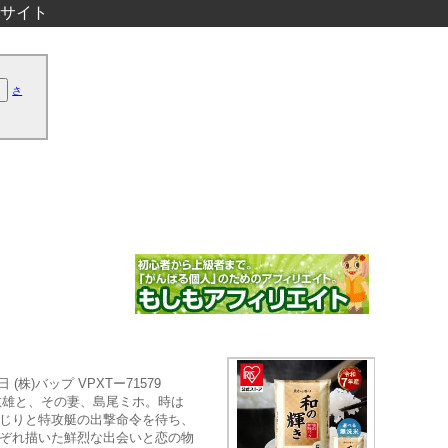
サイト
さ
株)バップ VPXTー71579
尾敏雄と、その妻、島尾ミホ。時は
りじりと特攻艇の出撃命令を待ち、
れぞれ描いた鮮烈な出会いと恋の物