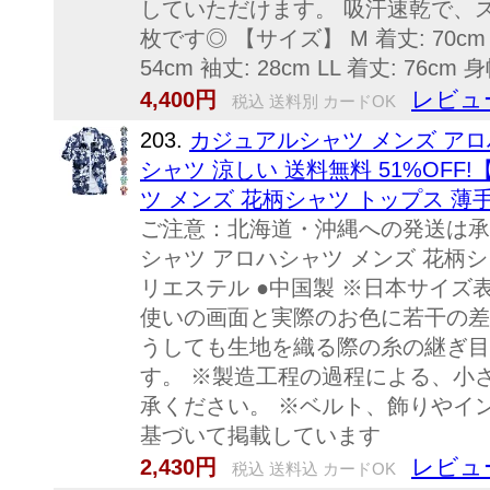
していただけます。 吸汗速乾で、
枚です◎ 【サイズ】 M 着丈: 70cm 身幅:
54cm 袖丈: 28cm LL 着丈: 76cm 身幅
レビュ
4,400円
税込 送料別 カードOK
203.
カジュアルシャツ メンズ アロ
シャツ 涼しい 送料無料 51%OFF!
ツ メンズ 花柄シャツ トップス 薄
ご注意：北海道・沖縄への発送は承
シャツ アロハシャツ メンズ 花柄シ
リエステル ●中国製 ※日本サイ
使いの画面と実際のお色に若干の差
うしても生地を織る際の糸の継ぎ目
す。 ※製造工程の過程による、小
承ください。 ※ベルト、飾りやイ
基づいて掲載しています
レビュ
2,430円
税込 送料込 カードOK