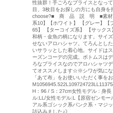
性抜群！手ごろなプライスとなって
目、3枚目をお探しの方にも自身を持ってオスス
choose?■ 商 品 説 明 ■素
系10】【ホワイト】 【グレー】【
65】 【ターコイズ系】 【サック
和柄・金魚の柄になります。サイズ
せないアロハシャツ。てろんとした
いサラッとした着心地。サイドはス
ーズンコーデの完成。ボトムスはデ
ろなプライスなのでアロハシャツデ
てオススメします☆※シワが気にな
「あて布」をお使いいただく事をお
M1056945.522L109724723LL1
H：96 / S：27cm女性モデル : 身長：
ル:LL/女性モデル:L【原宿ゼンモール
アル系ゴシック系パンク系・マジッ
詰込みました♪》