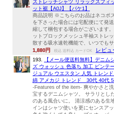
ストレッチシャツ リラックスフィット
ット裾【A0J】【パケ1】
商品説明 ※こちらのお品はネコポ
を下さった場合には宅配便にて発送
縮して梱包する場合がございます。
ットブロックメッシュ半袖ストレッ
散する吸水速乾機能で、いつでもサラ
レビュ
1,880円
税込 送料込 カードOK
193.
【メール便送料無料】デニムシャツ
ズ ウォッシュ 色落ち 加工 ビンテー
ジュアル ウエスタン 人気 トレンド
綿 アメカジ トレンド 30代 40代 5
-Features of the ite
宝するデニムシャツ。 サラリとし
のある風合いに。 清涼感のある生
インはシャツ使いを更にセンスアッ