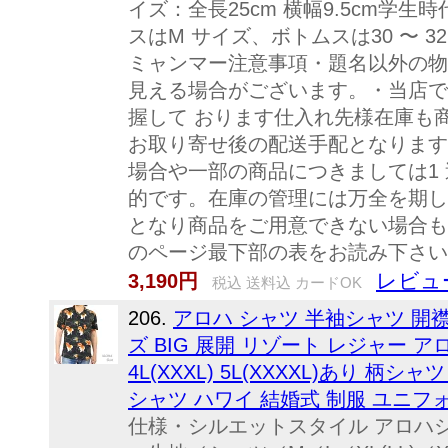
イズ：全長25cm 横幅9.5cm
スはM サイズ、ボトムスは30 〜 3
ミャンマー注意事項・題名以外の物
見える場合がございます。・当店で
握して おります仕入れ先様在庫も
お取り寄せ後の配送手配となります。
場合や一部の商品につきましては1 
的です。在庫の管理には万全を期し
となり商品をご用意できない場合も
のページ最下部の表をお読み下さい
レビュ
3,190円
税込 送料込 カードOK
206.
アロハ シャツ 半袖シャツ 開
ズ BIG 展開 リゾート レジャー アロ
4L(XXXL) 5L(XXXXL)あり 
シャツ ハワイ 結婚式 制服 ユニフォ
仕様・シルエットスタイル アロハ