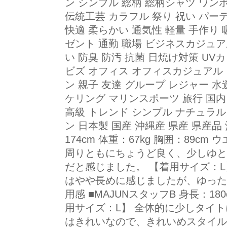
ン シンプル 総柄 総柄シャツ ワンポ
伝統工芸 カラフル 祭り 祝い パー
快適 柔らかい 通気性 軽量 手作り 
ゼント 通勤 職場 ビジネスカジュ
い 防臭 防汚 抗菌 日焼け対策 U
ビズ オフィス オフィスカジュアル
ン 親子 友達 グループ レジャー 水
ケリング マリンスポーツ 旅行 国内
高級 トレンド シンプル ナチュラ
ン 日本製 国産 沖縄産 県産 県産品
174cm 体重：67kg 胸囲：89c
周りともにちょうど良く、少しゆと
だと感じました。 【着用サイズ：
はやや長めに感じましたが、ゆった
用感 ■MAJUNスタッフB 身長：180
用サイズ：L】 全体的に少しタイ
はきれいなので、きれいめスタイル