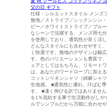
夏 秋 クールビズ コットンリネン 涼
父の日 ギフト
仕様・シルエットスタイル メンズ
無地／ストライプ／シックンシン・
ビー／ホワイトストライプ／ブルー
なシーンで活躍する、メンズ用七分
を使用しており、通気性が良く涼し
どんなスタイルにも合わせやすく、
く快適です。無地のデザインは幅広
す。色のバリエーションも豊富で、
ェアとしてはもちろん、リモートワ
は、あなたのワードローブに加える
コットンリネンシャツ（綿麻シャツ
生地感。 ■通気性に優れ、汗ばむ
す。 ■凄く伸びる訳ではありませ
を1％混紡する事で生活動作がしや
ルでシンプルだから万能に合わせや