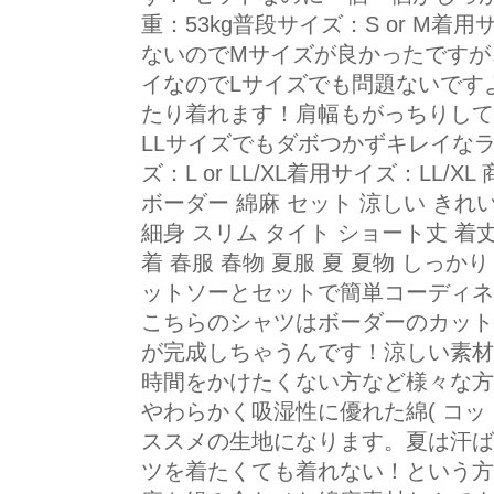
重：53kg普段サイズ：S or 
ないのでMサイズが良かったですが
イなのでLサイズでも問題ないですよ♪
たり着れます！肩幅もがっちりして
LLサイズでもダボつかずキレイなライ
ズ：L or LL/XL着用サイズ：LL
ボーダー 綿麻 セット 涼しい き
細身 スリム タイト ショート丈 着
着 春服 春物 夏服 夏 夏物 しっ
ットソーとセットで簡単コーディネ
こちらのシャツはボーダーのカット
が完成しちゃうんです！涼しい素材
時間をかけたくない方など様々な方に
やわらかく吸湿性に優れた綿( コッ
ススメの生地になります。夏は汗ば
ツを着たくても着れない！という方