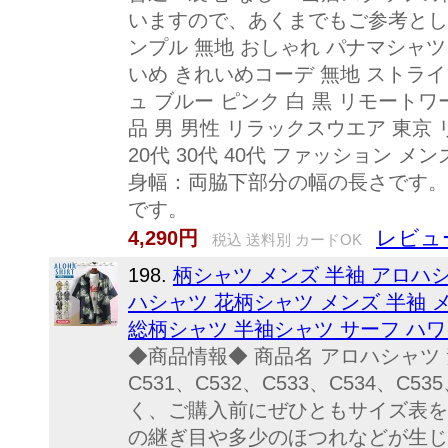
いますので、あくまでもご参考として
ンプル 無地 おしゃれ パナマシャツ
いめ きれいめコーデ 無地 ストライ
ュ ブルー ピンク 白 黒 リモート
品 男 男性 リラックスウエア 東京
20代 30代 40代 ファッション
身幅：両脇下部分の幅の長さです。
です。
レビュ
4,290円
税込 送料別 カードOK
198.
柄シャツ メンズ 半袖 アロハ
ハシャツ 花柄シャツ メンズ 半袖 
総柄シャツ 半袖シャツ サーフ ハワ
◆商品情報◆ 商品名 アロハシャツ 素材
C531、C532、C533、C534、C
く、ご購入前にぜひともサイズ表を
の継ぎ目や多少のほつれなどが生じ