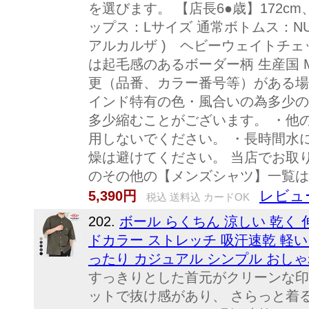
を選びます。 【店長6●歳】172cm、
ップス：Lサイズ 通常ボトムス：NUDIE
アルカルザ ) ヘビーウェイトチェッ
は起毛感のあるボーダー柄 生産国 MA
更（品番、カラー番号等）がある場
インド特有の色・風合いの為多少の
多少縮むことがございます。 ・他
用しないでください。 ・長時間水
燥は避けてください。 当店でお取
のその他の【メンズシャツ】一覧は
レビュ
5,390円
税込 送料込 カードOK
202.
ボール らくちん 涼しい 乾く 
ドカラー ストレッチ 吸汗速乾 軽い
ったり カジュアル シンプル おしゃれ 春 夏
すっきりとした首元がクリーンな印
ットで抜け感があり、 さらっと着