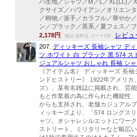
ハ生地／シャツ／M／L／XL(LL)／
クサイズ／ハワイアン／オリエンタ
／柄物／派手／カラフル／華やか／
ン／ブラック／黒系／夏フェス／フェ
レビュ
2,178円
税込 送料込 カードOK
207.
ディッキーズ 長袖シャツ ディッ
ツ ホワイト 白 ブラック 黒 574
ジュアルシャツ おしゃれ 長袖 シャツ
《アイテム名》 ディッキーズ 長袖シャ
ンドヒストリー》 1922年アメリカ
ズ）。某有名雑誌に掲載され、芸能
もと作業着の為に作られた機能性、
からも支持され、老舗カジュアルブ
ィッキーズより、「574 ロング
ャツ。オシャレシルエットにワーク
ストリート、ミリタリーなど幅広い