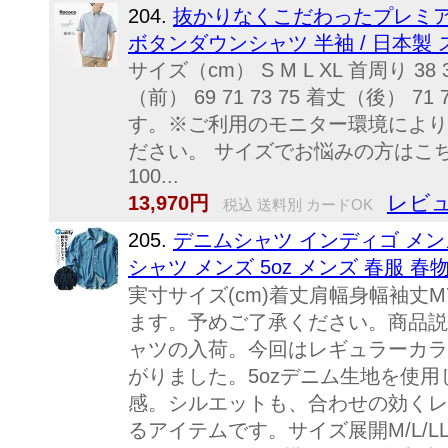
204.
抜かりなくこだわったプレミア
ボタンダウンシャツ 半袖 / 日本製
サイズ（cm） S M L XL 首周り 38 39 4
（前） 69 71 73 75 着丈（後）
す。※ご利用のモニター環境により
ださい。 サイズでお悩みの方はこちら
100...
レビュ
13,970円
税込 送料別 カードOK
205.
デニムシャツ インディゴ メン
シャツ メンズ 5oz メンズ 春服 春
実寸サイズ(cm)着丈肩幅身幅袖丈M73
ます。予めご了承ください。商品説
ャツの入荷。今回はレギュラーカラ
がりました。5ozデニム生地を使用
感。シルエットも、合わせの効くレ
るアイテムです。サイズ展開M/L/LL