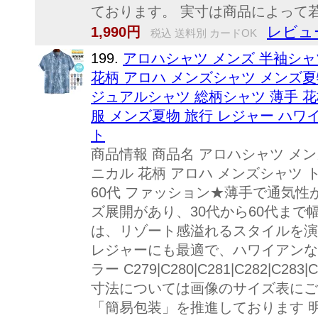
ております。 実寸は商品によって若
レビュ
1,990円
税込 送料別 カードOK
199.
アロハシャツ メンズ 半袖シャ
花柄 アロハ メンズシャツ メンズ夏
ジュアルシャツ 総柄シャツ 薄手 花
服 メンズ夏物 旅行 レジャー ハワイア
ト
商品情報 商品名 アロハシャツ メン
ニカル 花柄 アロハ メンズシャツ トッ
60代 ファッション★薄手で通気
ズ展開があり、30代から60代ま
は、リゾート感溢れるスタイルを演
レジャーにも最適で、ハワイアンな
ラー C279|C280|C281|C282|C283
寸法については画像のサイズ表にご
「簡易包装」を推進しております 