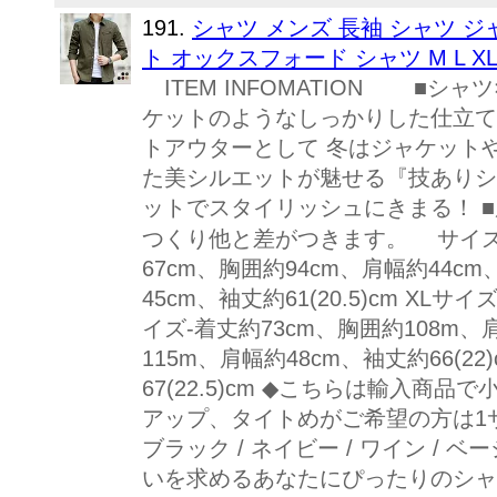
191.
シャツ メンズ 長袖 シャツ ジ
ト オックスフォード シャツ M L XL 2
ITEM INFOMATION ■
ケットのようなしっかりした仕立て
トアウターとして 冬はジャケット
た美シルエットが魅せる『技ありシ
ットでスタイリッシュにきまる！ 
つくり他と差がつきます。 サイズ展開 - M 
67cm、胸囲約94cm、肩幅約44cm
45cm、袖丈約61(20.5)cm XLサ
イズ-着丈約73cm、胸囲約108m、肩幅
115m、肩幅約48cm、袖丈約66(2
67(22.5)cm ◆こちらは輸入
アップ、タイトめがご希望の方は1
ブラック / ネイビー / ワイン / ベー
いを求めるあなたにぴったりのシャ