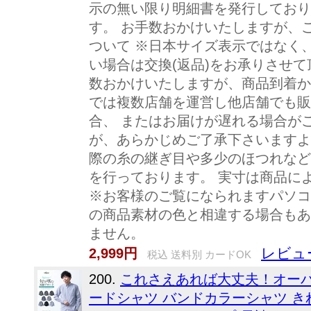
示の無い限り明細書を発行しており
す。 お手数おかけいたしますが、
ついて ※日本サイズ表示ではなく
い場合は交換(返品)をお承りさせ
数おかけいたしますが、商品到着か
では複数店舗を運営し他店舗でも販
合、 またはお届けが遅れる場合が
が、あらかじめご了承下さいますよ
際の糸の継ぎ目や多少のほつれなど
を行っております。 実寸は商品に
※お客様のご覧になられますパソコ
の商品素材の色と相違する場合もあ
ません。
レビュ
2,999円
税込 送料別 カードOK
200.
これさえあれば大丈夫！オーバ
ードシャツ バンドカラーシャツ きれ