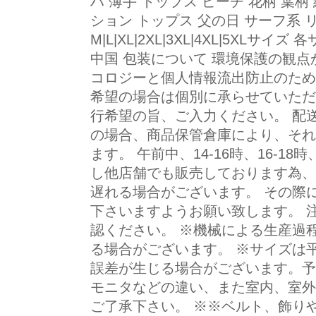
ハ 薄手 トップス ビーチ 花柄 葉柄
ション トップス 父の日 サーフ系 リ
M|L|XL|2XL|3XL|4XL|5
中国 包装について 環境保護の観
コロジーと個人情報流出防止のため
希望の場合は個別に承らせていただ
行希望の旨、ご入力ください。 配
の場合、商品保管倉庫により、それ
ます。 午前中、14-16時、16-18
し他店舗でも販売しております為、
遅れる場合がございます。 その際
下さいますようお願い致します。 
認ください。 ※機械による生産過
る場合がございます。 ※サイズは
誤差が生じる場合がございます。予
モニタなどの違い、また室内、室外
ご了承下さい。 ※※ベルト、飾