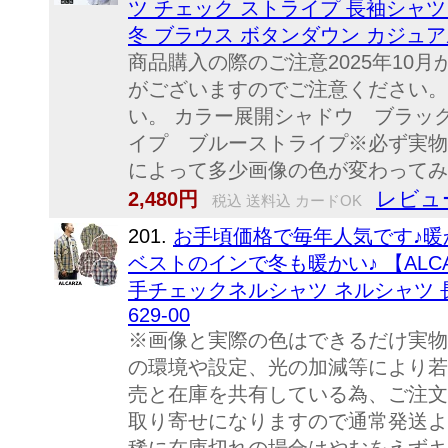
ツ チェック ストライプ 長袖シャツ
冬 ブラウス ボタンダウン カジュアル
商品購入の際のご注意2025年1
がございますのでご注意ください。
い。 カラー展開シャドウ ブラッ
イプ ブルーストライプ※必ず実物
によって多少画像の色が変わってみ
レビュ
2,480円
税込 送料込 カードOK
201.
お手頃価格で毎年人気です♪暖
ベストのインで冬も暖かい♪ 【ALC
手チェックネルシャツ ネルシャツ 長
629-00
※画像と実際の色はできるだけ実物
の環境や設定、光の加減等により若
売と在庫を共有している為、ご注文
取り寄せになりますので通常発送よ