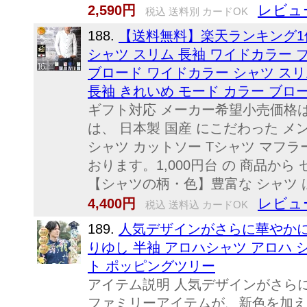
レビュ
2,590円
税込 送料別 カードOK
188.
【送料無料】楽天ランキング1位
シャツ スリム 長袖 ワイドカラー 
ブロード ワイドカラー シャツ スリ
長袖 きれいめ モード カラー ブ
ギフト対応 メーカー希望小売価格
は、 日本製 国産 にこだわった メ
シャツ カットソー Tシャツ マフラ
おります。1,000円台 の 商品から
【シャツの柄・色】豊富な シャツ は 
レビュ
4,400円
税込 送料込 カードOK
189.
人気デザインがさらに華やかにア
りゆし 半袖 アロハシャツ アロハ シャ
ト ポッピングツリー
アイテム説明 人気デザインがさらに華
ファミリーアイテムが、新色を加え