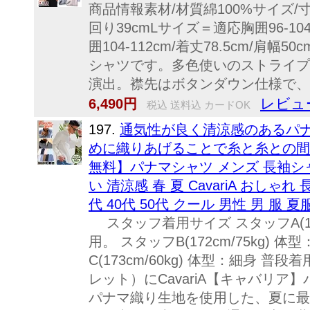
商品情報素材/材質綿100%サイズ/寸法M
回り39cmLサイズ＝適応胸囲96-104
囲104-112cm/着丈78.5cm/
シャツです。多色使いのストライプ
演出。襟先はボタンダウン仕様で、カ
レビュ
6,490円
税込 送料込 カードOK
197.
通気性が良く清涼感のあるパ
めに織りあげることで糸と糸との間
無料】パナマシャツ メンズ 長袖シャ
い 清涼感 春 夏 CavariA おしゃ
代 40代 50代 クール 男性 男 服 
スタッフ着用サイズ スタッフA(180
用。 スタッフB(172cm/75kg)
C(173cm/60kg) 体型：細身 普
レット）にCavariA【キャバリ
パナマ織り生地を使用した、夏に最