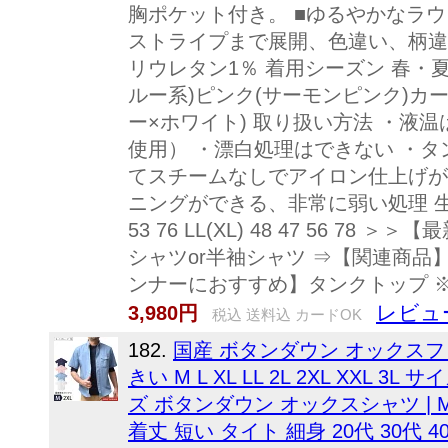
胸ポケット付き。 ■ゆるやかなラ
ストライプまで展開、色違い、柄違い
リウレタン1％ 着用シーズン 春・夏・
ルー系)ピンク(サーモンピンク)カ
ー×ホワイト) 取り扱い方法 ・液
使用） ・漂白処理はできない ・タ
てスチームなしでアイロン仕上げが
ニングができる、非常に弱い処理 生産国 中国
53 76 LL(XL) 48 47 56
シャツor半袖シャツ ⇒【関連商品
ンナーにおすすめ】タンクトップ 
レビュ
3,980円
税込 送料込 カードOK
182.
国産 ボタンダウン オックスフ
きい M L XL LL 2L 2XL XX
ズ ボタンダウン オックスシャツ | M
着丈 短い タイト 細身 20代 30代