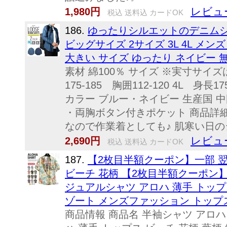
レビュ
1,980円
税込 送料込 カードOK
186.
ゆったりシルエットのデニムシャ
ビッグサイズ 2サイズ 3L 4L メン
大きい サイズ ゆったり ネイビー 無
素材 綿100％ サイズ ※実寸サイ
175-185 胸囲112-120 4L 身長
カラー ブルー・ネイビー 生産国 
・両胸ボタン付きポケット 商品詳
なので作業着としても♪ 肌寒い日のジ
レビュ
2,690円
税込 送料込 カードOK
187.
【2枚目半額クーポン】一部 翌
ビーチ 花柄 【2枚目半額クーポン】
ジュアルシャツ アロハ 薄手 トップス
ゾート メンズファッション トップス
商品情報 商品名 半袖シャツ アロハ