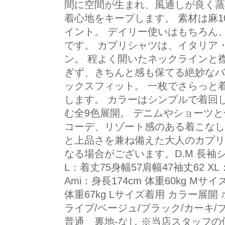
間に空間が生まれ、風通しが良く蒸
着心地をキープします。 素材は麻
イント。 デイリー使いはもちろん
です。 カプリシャツは、イタリア
ン。 程よく開いたネックラインと
ぎず、きちんと感も保てる絶妙なバ
ックスフィット。 一枚でさらっと
します。 カラーはシンプルで着回
む全9色展開。 デニムやショーツ
コーデ、リゾート感のある着こなし
と上品さを兼ね備えた大人のカプリ
なる場合がございます。D.M 長袖シャ
L：着丈75身幅57肩幅47袖丈62 X
Ami：身長174cm 体重60kg Mサイ
体重67kg Lサイズ着用 カラー展
ライプ/ベージュ/ブラック/カーキ/
普通 裏地-なし ※当店スタッフ