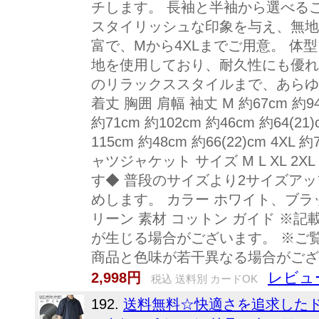
チします。 長袖と半袖から選べる
スタイリッシュな印象を与え、無地
富で、Mから4XLまでご用意。 
地を使用しており、耐久性にも優れ
のリラックススタイルまで、あらゆるシ
着丈 胸囲 肩幅 袖丈 M 約67cm 約94cm 
約71cm 約102cm 約46cm 約64(21)c
115cm 約48cm 約66(22)cm 4XL 約
ャツジャケット サイズ M L XL 
す◆ 普段のサイズより2サイズア
めします。 カラー ホワイト、ブ
リーン 素材 コットン ガイド ※
が生じる場合がございます。 ※ご
商品と色味が若干異なる場合がござ
レビュ
2,998円
税込 送料別 カードOK
192.
送料無料☆快適さを追求したド