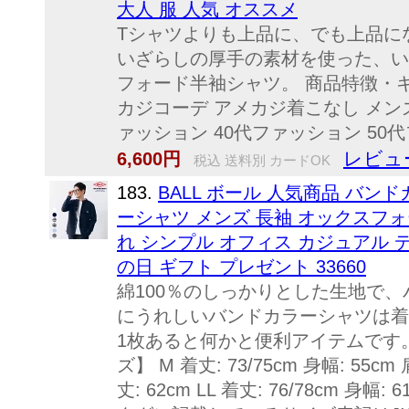
大人 服 人気 オススメ
Tシャツよりも上品に、でも上品に
いざらしの厚手の素材を使った、い
フォード半袖シャツ。 商品特徴・キ
カジコーデ アメカジ着こなし メンズ
ァッション 40代ファッション 50代
レビュ
6,600円
税込 送料別 カードOK
183.
BALL ボール 人気商品 バン
ーシャツ メンズ 長袖 オックスフォー
れ シンプル オフィス カジュアル デイリ
の日 ギフト プレゼント 33660
綿100％のしっかりとした生地で
にうれしいバンドカラーシャツは着
1枚あると何かと便利アイテムです。
ズ】 M 着丈: 73/75cm 身幅: 55cm 肩
丈: 62cm LL 着丈: 76/78cm 