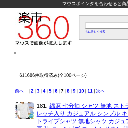
マウスポインタを合わせると商
らに詳しく検索
»
611686件取得済み(全100ページ)
前へ
|
2
|
3
|
4
|
5
|
6
|
7
|
8
|
9
|
10
|
11
|
次へ
181.
綿麻 七分袖 シャツ 無地 ス
レッチ入り カジュアル シンプル キ
トライプシャツ 無地シャツ カジュ