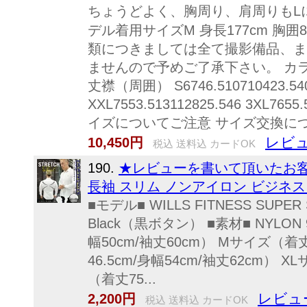
ちょうどよく、胸周り、肩周りもL
デル着用サイズM 身長177cm 胸囲
類につきましては全て撮影備品、ま
ませんので予めご了承下さい。 カラー
丈襟（周囲） S6746.510710423.540 M
XXL7553.513112825.546 3XL7655.
イズについてご注意 サイズ交換に
レビュ
10,450円
税込 送料込 カードOK
190.
★レビューを書いて頂いたお客
長袖 スリム ノンアイロン ビジネス カ
■モデル■ WILLS FITNESS SUPE
Black（黒ボタン） ■素材■ NYLON
幅50cm/袖丈60cm） Mサイズ（着丈
46.5cm/身幅54cm/袖丈62cm） X
（着丈75...
レビュ
2,200円
税込 送料込 カードOK