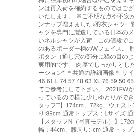
稀に在庫切れの場合はやむをえずキ
ンは再入荷を確約するものではござ
いたします。 ※ご不明な点や不安
ンナップ増えました♪羽衣シャツ一覧
ャツを専門に製造している日本のメ
いネルシャツが入荷。この値段でこ
のあるボーダー柄のWフェイス。 
ボタン（通し穴の部分に猫の目のよ
実用的です。 肉厚でしっかりとし
ーション* ＊共通の詳細画像＊ サイズ
46 61 L 74 57 48 63 XL
てご参考にして下さい。 2021F
っているので横に少しゆとりができ
タッフT】174cm、72kg、ウエスト
り:89cm 通常トップス：Lサイズ 通
【スタッフN（写真モデル）】172cm
幅：44cm、腰周り:-cm 通常トップ