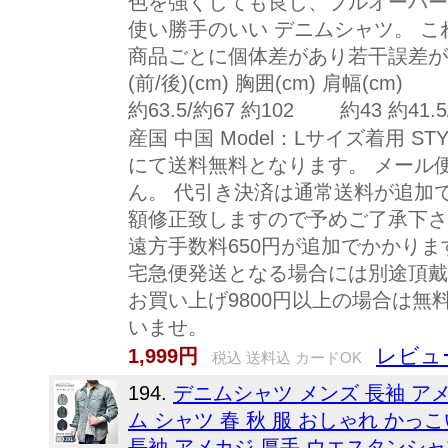
色を強くしても良し、プルオーバー
使い勝手のいい デニムシャツ。 
商品ごとに個体差があり若干誤差が出
(前/後)(cm) 胸囲(cm) 肩幅(cm) 
約63.5/約67 約102 約43 約41.5
産国 中国 Model：Lサイズ着用 S
にて送料無料となります。 メール
ん。 代引き決済は通常送料が追加で
額修正致しますので予めご了承下さ
遠方手数料650円が追加でかかり
宅急便発送となる場合には別途頂戴
お買い上げ9800円以上の場合は
いませ。
レビュ
1,999円
税込 送料込 カードOK
194.
デニムシャツ メンズ 長袖 ア
ム シャツ 春 秋 服 おしゃれ かっこ
長袖 アメカジ 厚手 ウエスタンシャツ