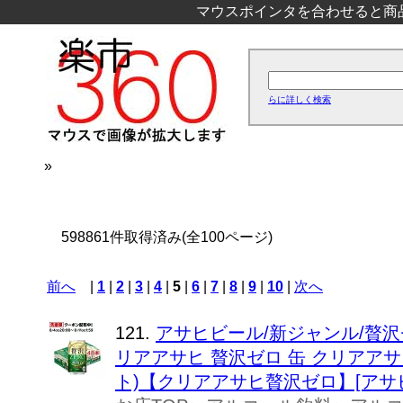
マウスポインタを合わせると商
らに詳しく検索
»
598861件取得済み(全100ページ)
前へ
|
1
|
2
|
3
|
4
|
5
|
6
|
7
|
8
|
9
|
10
|
次へ
121.
アサヒビール/新ジャンル/贅沢ゼ
リアアサヒ 贅沢ゼロ 缶 クリアアサヒ 
ト)【クリアアサヒ贅沢ゼロ】[アサ