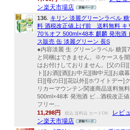
ン楽天市場店
136.
キリン 淡麗グリーンラベル 糖質7
料 酒税改正値上げ前 送料無料 キリ
70％オフ 500ml×48本 麒麟 発泡
ス販売 缶 淡麗グリーン 長S
●内容淡麗 生 グリーンラベル 糖質70
と同梱はできません。※ケースを開
はお付けしておりません。[父の日][
ト][お酒][酒][お中元][御中元][お歳
日][母の日][花以外][ホワイトデー
リカーマウンテン関連商品送料無料 
500ml×48本 発泡酒 ビ...酒税
フリー...
レビュ
11,298円
税込 送料込 カードOK
ン楽天市場店