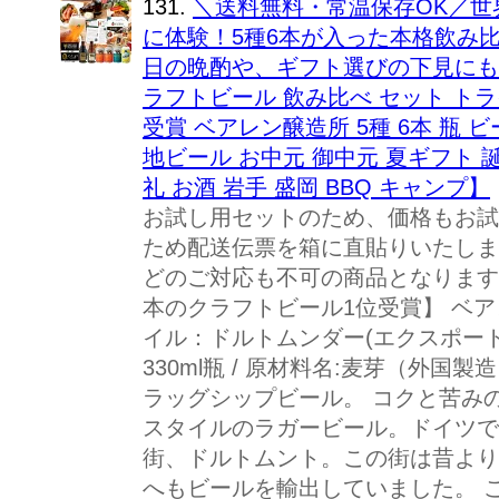
131.
＼送料無料・常温保存OK／世
に体験！5種6本が入った本格飲み
日の晩酌や、ギフト選びの下見にも
ラフトビール 飲み比べ セット ト
受賞 ベアレン醸造所 5種 6本 瓶 
地ビール お中元 御中元 夏ギフト 
礼 お酒 岩手 盛岡 BBQ キャンプ】
お試し用セットのため、価格もお試
ため配送伝票を箱に直貼りいたしま
どのご対応も不可の商品となります
本のクラフトビール1位受賞】 ベア
イル：ドルトムンダー(エクスポート) 
330ml瓶 / 原材料名:麦芽（外国
ラッグシップビール。 コクと苦み
スタイルのラガービール。ドイツで
街、ドルトムント。この街は昔より
へもビールを輸出していました。 