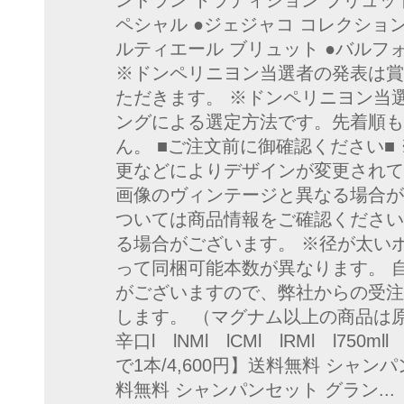
ンドラン トラディション ブリュット
ペシャル ●ジェジャコ コレクション 
ルティエール ブリュット ●バルフ
※ドンペリニヨン当選者の発表は賞
ただきます。 ※ドンペリニヨン当
ングによる選定方法です。先着順も
ん。 ■ご注文前に御確認ください■
更などによりデザインが変更されて
画像のヴィンテージと異なる場合が
ついては商品情報をご確認ください
る場合がございます。 ※径が太い
って同梱可能本数が異なります。 
がございますので、弊社からの受注
します。 （マグナム以上の商品は原則
辛口l lNMl lCMl lRMl l750
で1本/4,600円】送料無料 シャンパン.
料無料 シャンパンセット グラン...【 