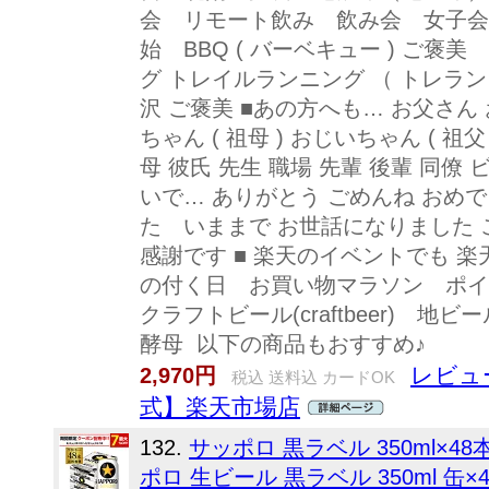
会 リモート飲み 飲み会 女子会
始 BBQ ( バーベキュー ) ご褒
グ トレイルランニング （ トレラン
沢 ご褒美 ■あの方へも… お父さん 
ちゃん ( 祖母 ) おじいちゃん ( 祖
母 彼氏 先生 職場 先輩 後輩 同僚
いで… ありがとう ごめんね おめ
た いままで お世話になりました 
感謝です ■ 楽天のイベントでも 楽
の付く日 お買い物マラソン ポイ
クラフトビール(craftbeer)
酵母 以下の商品もおすすめ♪
レビュー
2,970円
税込 送料込 カードOK
式】楽天市場店
132.
サッポロ 黒ラベル 350ml×4
ポロ 生ビール 黒ラベル 350ml 缶×