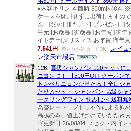
第3の生 ビールテイスト 350缶 国産 
●内容キリン 本麒麟 350ml×48
ケースを開封せずに出荷しますので
ん。[父の日][ギフト][プレゼント][父
中元][お歳暮][御歳暮][お年賀][御年
イトデー]クリスマス お年賀 御年賀
レビュー
7,541円
税込 送料込 カードOK
ン楽天市場店
126.
高級シャンパン 100セットに
ニヨンに！ 【500円OFFクーポンで
ドンペリニヨンが当たる！辛口シャンパン
たり入セット シャンパン 高級シャ
ークリングワイン 飲み比べ 送料無料
為替レート、ブドウ不作による原材
高騰の為、値上げさけていただきま
容更新日 26/08/04 ＜セット内容