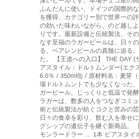
深いビールです。本場チェコ産の高
ふんだんに使い、ドイツの国際的なコ
を獲得、カテゴリー別で世界一の評
の効いた味わいながら、のど越しよ
りです。最新設備と伝統製法、その
なす至福のラガービールは、日々の
る。ベアレンビールの真髄に迫る、
た。 【王道への入口】 THE DAY (
アスタイル：ドルトムンダー(エクス
6.0％ / 350ml缶 / 原材料名
場ドルトムントでも少なくなった、
ガービール。じっくりと低温で発酵
ラガーは、数多の人をつなぎコミュ
術と伝統製法が紡ぐコクと苦みの芸
日々の食卓を彩り、飲む人を幸せに
グシップの遺伝子を継ぐ新商品。 
モンラードラー … 1本 ビアスタイ