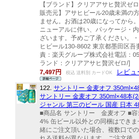
【ブランド】クリアアサヒ贅沢ゼロ
販売元】アサヒビール20歳未満の
ません。お酒は20歳になってから
ニューアルに伴い、パッケージ・内
ざいます。予めご了承ください。・単品J
ヒビール130-8602 東京都墨田区吾妻橋1
責：楽天グループ株式会社電話：050-5
ランド：クリアアサヒ贅沢ゼロ/]
レビュー
7,497円
税込 送料別 カードOK
122.
サントリー 金麦オフ 350ml
サントリー 金麦オフ 350ml×48本(
ジャンル 第三のビール 国産 日本 48
■商品名 サントリー 金麦オフ ■容量 
4% 缶ビール以外との同梱はでき
緒にご注文頂いた場合、複数口での
れる送料が異なります。ご注文後、