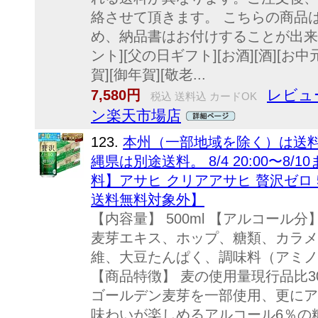
絡させて頂きます。 こちらの商品
め、納品書はお付けすることが出来ませ
ント][父の日ギフト][お酒][酒][お中元
賀][御年賀][敬老...
レビュー
7,580円
税込 送料込 カードOK
ン楽天市場店
123.
本州（一部地域を除く）は送料無
縄県は別途送料。 8/4 20:00〜8
料】アサヒ クリアアサヒ 贅沢ゼロ 5
送料無料対象外】
【内容量】 500ml 【アルコール分
麦芽エキス、ホップ、糖類、カラメ
維、大豆たんぱく、調味料（アミノ
【商品特徴】 麦の使用量現行品比
ゴールデン麦芽を一部使用、更にア
味わいが楽しめるアルコール6％の