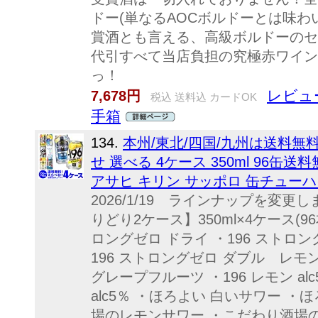
ドー(単なるAOCボルドーとは味わ
賞酒とも言える、高級ボルドーのセ
代引すべて当店負担の究極赤ワイン
っ！
レビュー
7,678円
税込 送料込 カードOK
手箱
134.
本州/東北/四国/九州は送料無
せ 選べる 4ケース 350ml 96缶送
アサヒ キリン サッポロ 缶チューハ
2026/1/19 ラインナップを変
りどり2ケース】350ml×4ケース(9
ロングゼロ ドライ ・196 ストロ
196 ストロングゼロ ダブル レモン
グレープフルーツ ・196 レモン al
alc5％ ・ほろよい 白いサワー ・
場のレモンサワー ・こだわり酒場の