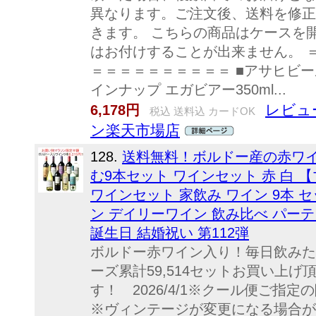
異なります。ご注文後、送料を修正
きます。 こちらの商品はケースを
はお付けすることが出来ません。 
＝＝＝＝＝＝＝＝＝＝ ■アサヒビール
インナップ エガビアー350ml...
レビュー
6,178円
税込 送料込 カードOK
ン楽天市場店
128.
送料無料！ボルドー産の赤ワイ
む9本セット ワインセット 赤 白
ワインセット 家飲み ワイン 9本 
ン デイリーワイン 飲み比べ パーテ
誕生日 結婚祝い 第112弾
ボルドー赤ワイン入り！毎日飲みた
ーズ累計59,514セットお買い上
す！ 2026/4/1※クール便ご指
※ヴィンテージが変更になる場合が