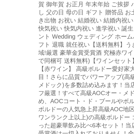
賀 御年賀 お正月 年末年始 ご挨拶
し 父の日 母の日 ギフト 贈答品 お
き出物 お祝い 結婚祝い 結婚内祝い
快気祝い 快気内祝い 進学祝い 誕
ント Wedding ウェディング ホ
フト 退職 就任祝い【送料無料】
域!厳選 豪華金賞受賞酒 究極赤ワイ
で同梱可 送料無料)【ワインセット】
【赤ワイン】 高級ボルドー愛好家
目！さらに品質でパワーアップ(高級
メドック)を多数詰め込みます！当
フ厳選！すべて高級AOCオー・メ
め、AOCコート・ド・ブールやボ
ボルドーの人気急上昇高級AOC地区
ワンランク上以上)の高級ボルドー
った超豪華飲み比べ6本セット！当
受賞酒は一切入れておりません！全