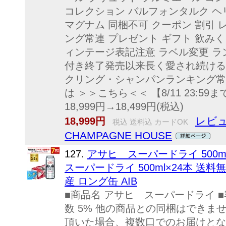
コレクション バルフォンタルク ヘリ
マグナム 同梱不可 クーポン 割引 
ング常連 プレゼント ギフト 飲みく
ィンテージ表記注意 ラベル変更 ラ
付き終了発売以来長く愛され続ける
クリング・シャンパンランキング常
は ＞＞こちら＜＜ 【8/11 23:59
18,999円→18,499円(税込)
レビュ
18,999円
税込 送料込 カードOK
CHAMPAGNE HOUSE
127.
アサヒ スーパードライ 500m
スーパードライ 500ml×24本 送料無料
産 ロング缶 AIB
■商品名 アサヒ スーパードライ ■容量
数 5% 他の商品との同梱はできま
頂いた場合、複数口でのお届けとな