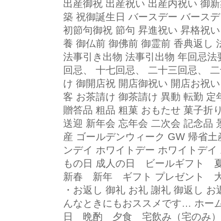
出産御祝 出産祝い 出産内祝い 御新
築 祝御誕生日 バースデー バースデ
初節句御祝 節句 昇進祝い 昇格祝い
養 御仏前 御佛前 御霊前 香典返し 
法事引き出物 法事引出物 年回忌法要
回忌、 十七回忌、 二十三回忌、 二
け 御開店祝 開店御祝い 開店お祝い
客 お茶請け 御茶請け 異動 転勤 定
贈答品 粗品 粗菓 おもたせ 菓子折り
送迎 新年会 忘年会 二次会 記念品
産 ゴールデンウィーク GW 帰省
ンデイ ホワイトデー ホワイトデイ 
もの日 成人の日 ビールギフト
新春 新年 ギフト プレゼント 
・お返し 御礼 お礼 謝礼 御返し お
んなときにもおススメです… ホー
日 晩酌 夕食 宅飲み（宅のみ）