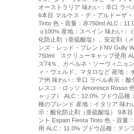
オーストラリア 味わい：辛口 ラ
6本目 マルケス・デ・アルドーザ・ティント
Tinto 色・容量：赤750ml ALC
ョ100% 産地：スペイン 味わい
化防止剤（亜硫酸塩）、安定剤（メ
ンズ・レッド・ブレンドNV Gully Win
750ml スクリューキャップ使用 A
ズ74％、カベルネ・ソーヴィニョ
ィ・ヴェルド、マタロなど 産地：
ア州 味わい：辛口 ラベル表示：酸
レスコ・ロッソ Amoresco Ross
ャップ） ALC：12.0% ブドウ
種のブレンド 産地：イタリア 味わ
示：酸化防止剤（亜硫酸塩） 9本
ント Espain Fiesta Tinto 
用 ALC：11.0% ブドウ品種：テ