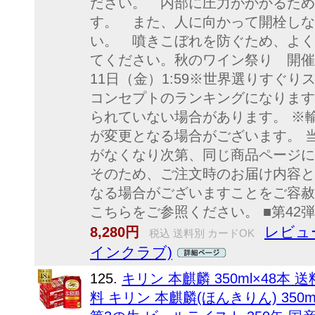
ださい。 内部に圧力がかかるため
す。 また、人に向かって開栓しな
い。 噴きこぼれを防ぐため、よく冷
てください。秋のワイン祭り 開催期間
11日（金）1:59※世界選りすぐ
コンセプトのランキングになります
られていない場合があります。 ※
が変更となる場合がございます。 
がなくなり次第、同じ商品ページに
そのため、ご注文時のお届け内容と
なる場合がございますことをご容赦
こちらをご参照ください。 ■第42弾
レビュー
8,280円
税込 送料別 カードOK
インクラブ)
125.
キリン 本麒麟 350ml×48本
料 キリン 本麒麟(ほんきりん) 350m