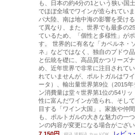
も、日本の約4分の1という狭い国
でほぼ全域でワインが造られていま
パ大陸、南は地中海の影響を受ける
て異なり、また、世界でも最多の2
ているため、「個性と多様性」がポ
す。 世界的に有名な「カベルネ・
ネ」などではなく、独自のブドウ品
と伝統を礎に、高品質かつリーズナ
め、近年世界で非常に注目されてい
れていませんが、ポルトガルはワイン
ータ）、輸出量世界第9位（2015
ン消費量は堂々世界第1位の54リ
性に富んだワインが造られ、そして
目する「ワイン大国」。家族や仲間
も、ポルトガルの大きな魅力の一つ
ンの内容が変更になる場合がござい
レビュー
7,150円
税込 送料込 カードOK