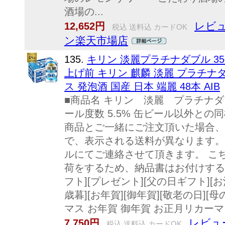
酒場の...
レビュ
12,652円
税込 送料込 カードOK
ン楽天市場店
135.
キリン 淡麗プラチナダブル 35
上げ前 キリン 麒麟 淡麗 プラチナダブ
ス 発泡酒 国産 日本 端麗 48本 AIB
■商品名 キリン 淡麗 プラチナダブル 
ール度数 5.5% 缶ビール以外と
商品とご一緒にご注文頂いた場合、
で、表示される送料が異なります。
ルにてご連絡させて頂きます。 こ
荷をするため、納品書はお付けするこ
フト][プレゼント][父の日ギフト][お酒
歳暮][お年賀][御年賀][敬老の日][
マス お年賀 御年賀 お正月リカ
レビュー
7,750円
税込 送料込 カードOK