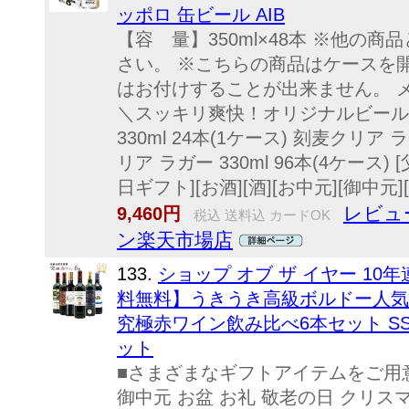
ッポロ 缶ビール AIB
【容 量】350ml×48本 ※他の
さい。 ※こちらの商品はケースを
はお付けすることが出来ません。 
＼スッキリ爽快！オリジナルビール
330ml 24本(1ケース) 刻麦クリア ラ
リア ラガー 330ml 96本(4ケース)
日ギフト][お酒][酒][お中元][御中元][
レビュー
9,460円
税込 送料込 カードOK
ン楽天市場店
133.
ショップ オブ ザ イヤー 10
料無料】うきうき高級ボルドー人気
究極赤ワイン飲み比べ6本セット SSspec
ット
■さまざまなギフトアイテムをご用
御中元 お盆 お礼 敬老の日 クリス