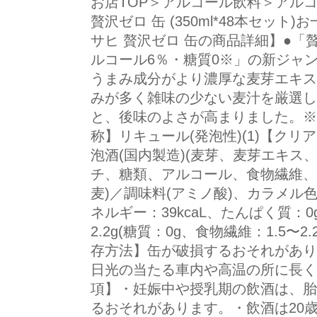
お店TOP＞アルコール飲料＞アル
贅沢ゼロ 缶 (350ml*48本セッ
サヒ 贅沢ゼロ 缶の商品詳細】●
ルコール6％・糖質0※」の新ジャ
うまみ成分がより濃厚な麦芽エキス
みが多く雑味の少ない麦汁を厳選し
と、後味のよさが高まりました。※
称】リキュール(発泡性)(1)【クリ
泡酒(国内製造)(麦芽、麦芽エキス
チ、糖類、アルコール、食物繊維、
麦)／調味料(アミノ酸)、カラメル色
ネルギー：39kcaL、たんぱく質：0
2.2g(糖質：0g、食物繊維：1.5〜2
存方法】缶が破損するおそれがあり
日光の当たる車内や高温の所に長く
項】・妊娠中や授乳期の飲酒は、胎
るおそれがあります。・飲酒は20