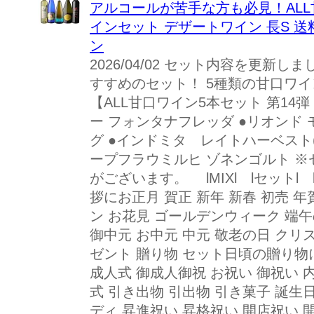
アルコールが苦手な方も必見！ALL甘
インセット デザートワイン 長S 送
ン
2026/04/02 セット内容を更新
すすめのセット！ 5種類の甘口ワ
【ALL甘口ワイン5本セット 第14弾
ー フォンタナフレッダ ●リオンド
グ ●インドミタ レイトハーベスト(5
ープフラウミルヒ ゾネンゴルト 
がございます。 lMIXl lセットl 
拶にお正月 賀正 新年 新春 初売 年
ン お花見 ゴールデンウィーク 端午
御中元 お中元 中元 敬老の日 クリ
ゼント 贈り物 セット日頃の贈り物
成人式 御成人御祝 お祝い 御祝い 
式 引き出物 引出物 引き菓子 誕生
ディ 昇進祝い 昇格祝い 開店祝い 