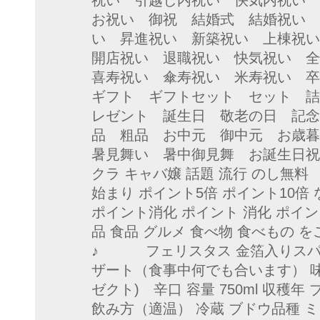
祝い 引越し内祝い 快気内祝い
お祝い 御祝 結婚式 結婚祝い 
い 昇進祝い 新築祝い 上棟祝
開店祝い 退職祝い 快気祝い 
喜寿祝い 傘寿祝い 米寿祝い 
ギフト ギフトセット セット 詰
レゼント 誕生日 敬老の日 記念
品 粗品 お中元 御中元 お歳暮
暑見舞い 暑中御見舞 お誕生日祝
クラ キャバ嬢 話題 流行 のし無料
始まり ポイント5倍 ポイント10倍
ポイント消化 ポイント 消化 ポイン
品 食品 グルメ 食べ物 食べもの
♪ フェリスタス 金箔入りスパー
ザート（食事中何でも合います） 
ゼクト) 辛口 容量 750ml 収穫年
飲み方（適温） 冷蔵 ブドウ品種 