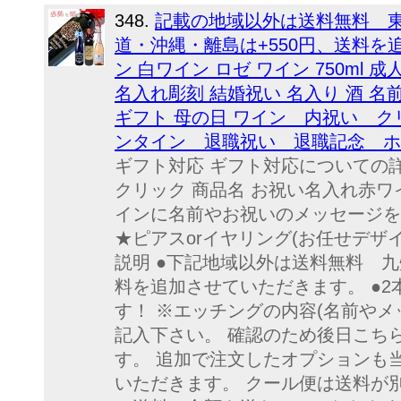
348.
記載の地域以外は送料無料 東
道・沖縄・離島は+550円、送料を
ン 白ワイン ロゼ ワイン 750ml 
名入れ彫刻 結婚祝い 名入り 酒 名
ギフト 母の日 ワイン 内祝い ク
ンタイン 退職祝い 退職記念 ホ
ギフト対応 ギフト対応についての
クリック 商品名 お祝い名入れ赤ワ
インに名前やお祝いのメッセージを
★ピアスorイヤリング(お任せデザ
説明 ●下記地域以外は送料無料 九
料を追加させていただきます。 ●
す！ ※エッチングの内容(名前やメ
記入下さい。 確認のため後日こち
す。 追加で注文したオプションも
いただきます。 クール便は送料が