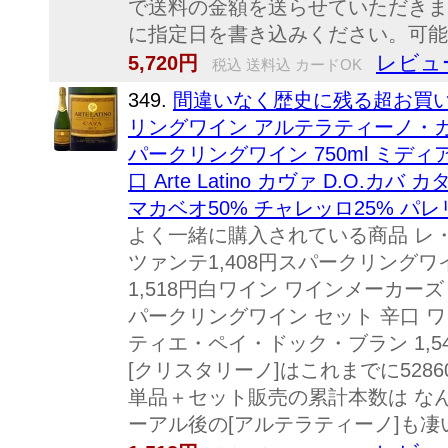
で送料の金額を送らせていただきま
に指定日を書き込みください。可
レビュー
5,720円
税込 送料込 カードOK
349.
間違いなく歴史に残る超お買い
リングワイン アルテラティーノ・カ
パークリングワイン 750ml ミデ
口 Arte Latino カヴァ D.O.
マカベオ50% チャレッロ25% パレリ
よく一緒に購入されている商品 レ・
ツァンテ1,408円スパークリングワ
1,518円白ワイン ワインメーカーズ
パークリングワイン セット 辛口 ワ
ティエ・ペイ・ドック・ブラン 1,54
[クリスタリーノ]はこれまでに5286
単品＋セット販売の累計本数は なん
ーアル後の[アルテラティーノ]も凄い.