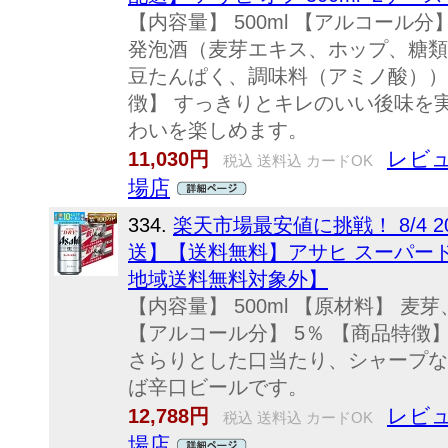
【内容量】 500ml 【アルコール分】
発泡酒（麦芽エキス、ホップ、糖類
豆たんぱく、調味料（アミノ酸））
徴】 すっきりとキレのいい後味を
わいを楽しめます。
レビュ
11,030円
税込 送料込 カードOK
場店
334.
楽天市場最安値に挑戦！ 8/4 20
送】【送料無料】アサヒ スーパードライ
地域送料無料対象外】
【内容量】 500ml 【原材料】 
【アルコール分】 5％ 【商品特徴
さらりとした口当たり、シャープな
ば辛口ビールです。
レビュ
12,788円
税込 送料込 カードOK
場店