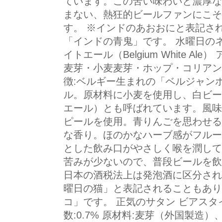
ています。この苦い味わいと濃厚な
まない、熱狂的ビールファンにこそ
す。 ※インドのあおおにと表記さ
「インドの青鬼」です。 水曜日のネ
イトエール（Belgium White Ale
麦芽・小麦麦芽・ホップ・コリアン
徴:ベルギー生まれの「ベルジャン
ル。原材料に小麦を使用し、白ビー
エール）とも呼ばれています。風味
ピールを使用。青りんごを思わせる
な香り。ほのかなハーブ感がフルー
とした飲み口がやさしく喉を潤して
苦みが少ないので、普段ビールを飲
日本の酒税法上は発泡酒に区分され
曜日の猫」と表記されることもあり
コ」です。 正気のサタン ビアスタイル:
数:0.7% 原材料:麦芽（外国製造