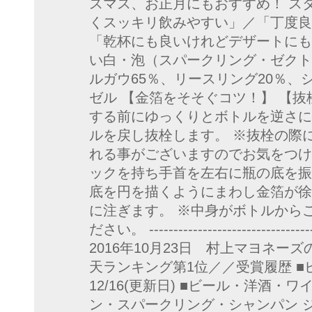
スマス、お正月にもおすすめ！ ス
くスッキリ飲みやすい」／「丁度良
「乾杯にも良いけれどデザートにも合
い白・泡（スパークリング・ゼクト
ルガウ65％、リースリング20％、シ
ゼル 【金箔をそそぐコツ！】 【
する前にゆっくりとボトルを逆さに
ルを戻し抜栓します。 ※抜栓の際
れる事がございますのでお気をつけ
ックを持ち手首を左右に瓶の底を振
底を円を描くようにまわし金箔が徐
に注ぎます。 ※中身がボトルから
ださい。 --------------------------------
2016年10月23日 村上マヨネー
天ランキング第1位／／受賞履歴 ■ビ
12/16(更新日) ■ビール・洋酒・ワイ
ン・スパークリング・シャンパン ジャン