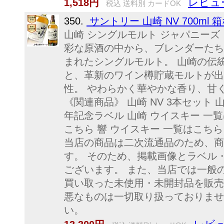
レビュー
1,518円
税込 送料別 カードOK
350.
サントリー 山崎 NV 700ml
山崎 シングルモルト ジャパニーズ
彩な原酒の中から、ブレンダーたち
まれたシングルモルト。 山崎の伝
と、革新のワイン樽貯蔵モルトが出
性。 やわらかく華やかな香り、甘
《関連商品》 山崎 NV 3本セット 山崎
年記念ラベル 山崎 ウイスキー 一覧
こちら 響 ウイスキー 一覧はこち
当店の商品は二次流通品のため、商
す。 そのため、掲載画像とラベル
ございます。 また、当店では一般
買い取った未使用・未開封品を販売
悪なものは一切取り扱っておりませ
い。