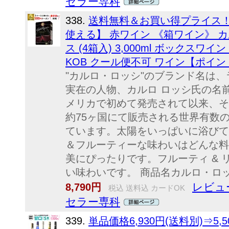
セラー専科
338.
送料無料＆お買い得プライス！ 
使える】 赤ワイン 《箱ワイン》 カル
ス (4箱入) 3,000ml ボックスワイン B
KOB クール便不可 ワイン【ポイ
"カルロ・ロッシ"のブランド名は
実在の人物、カルロ ロッシ氏の名前
メリカで初めて発売されて以来、そ
約75ヶ国にて販売される世界有数
ています。太陽をいっぱいに浴びて
＆フルーティーな味わいはどんな料
美にぴったりです。フルーティ &
い味わいです。 商品名カルロ・ロッシ
レビュー
8,790円
税込 送料込 カードOK
セラー専科
339.
単品価格6,930円(送料別)⇒5,