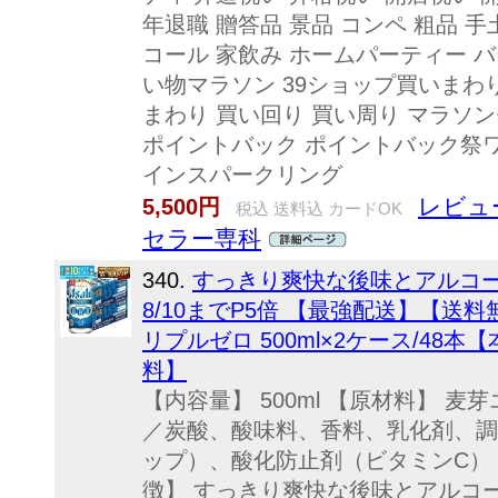
年退職 贈答品 景品 コンペ 粗品 
コール 家飲み ホームパーティー バ
い物マラソン 39ショップ買いまわり
まわり 買い回り 買い周り マラソ
ポイントバック ポイントバック祭
インスパークリング
レビュー
5,500円
税込 送料込 カードOK
セラー専科
340.
すっきり爽快な後味とアルコール6
8/10までP5倍 【最強配送】【送
リプルゼロ 500ml×2ケース/48
料】
【内容量】 500ml 【原材料】 
／炭酸、酸味料、香料、乳化剤、調
ップ）、酸化防止剤（ビタミンC） 
徴】 すっきり爽快な後味とアルコー