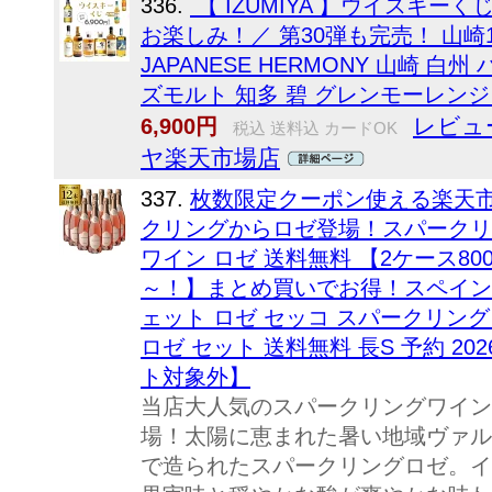
336.
【 IZUMIYA 】ウイスキーく
お楽しみ！／ 第30弾も完売！ 山崎12年
JAPANESE HERMONY 山崎 
ズモルト 知多 碧 グレンモーレンジ
レビュー
6,900円
税込 送料込 カードOK
ヤ楽天市場店
337.
枚数限定クーポン使える楽天市
クリングからロゼ登場！スパークリ
ワイン ロゼ 送料無料 【2ケース80
～！】まとめ買いでお得！スペイン
ェット ロゼ セッコ スパークリングワ
ロゼ セット 送料無料 長S 予約 2
ト対象外】
当店大人気のスパークリングワイン
場！太陽に恵まれた暑い地域ヴァル
で造られたスパークリングロゼ。イ