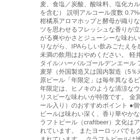
麦、食塩／炭酸、酸味料、塩化カル
を含む） 説明アルコール度数 0.7
柑橘系アロマホップと酵母が織りな
ツを思わせるフレッシュな香りが立
がる爽やかさとジューシーな味わい
りながら、IPAらしい飲みごたえを
未満の飲用はおやめください。 軽井
タイル:ハーバルゴールデンエール ア
麦芽（外国製造又は国内製造（5％
原ビール「年限定」は毎年異なるビ
年限定は、ヒノキのような清涼なウ
リスピーな味わいが特徴です。 金
ール入り）のおすすめポイント ●
ビールは味わい深く、香り華やかな
ラフトビール（craftbeer）文
れています。 またヨーロッパでも
まれています。 クラフトビールは