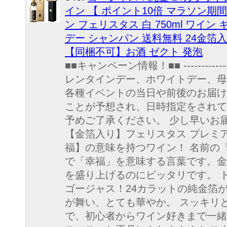
イン 【 ポイント10倍 マラソン期
ン フェリスタス 白 750ml ワイ
デー シャンパン 送料無料 24金箔
【同梱不可】お酒 ゼクト 発泡
■■キャンペーン情報！■■ --------------------
レンタインデー、ホワイトデー、母
各種イベントの当日や前後のお届け
ことが予想され、日時指定をされて
予めご了承ください。 少し早いお
【金箔入り】フェリスタス プレミ
福】の意味を持つワイン！ 名前の
で「幸福」を意味する言葉です。金
を盛り上げるのにピッタリです。 
ゴージャス！24カラットの純金箔
が舞い、とても華やか。 スッキリ
で、初心者からワイン好きまで一緒