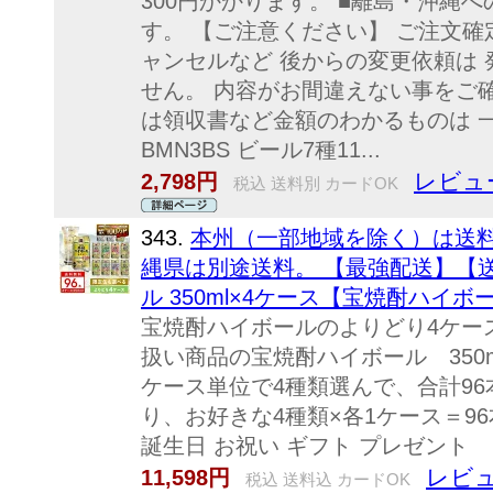
300円かかります。 ■離島・沖縄
す。 【ご注意ください】 ご注文確
ャンセルなど 後からの変更依頼は 
せん。 内容がお間違えない事をご確
は領収書など金額のわかるものは 
BMN3BS ビール7種11...
レビュー
2,798円
税込 送料別 カードOK
343.
本州（一部地域を除く）は送料無
縄県は別途送料。 【最強配送】【送
ル 350ml×4ケース【宝焼酎ハイボ
宝焼酎ハイボールのよりどり4ケース
扱い商品の宝焼酎ハイボール 350
ケース単位で4種類選んで、合計96
り、お好きな4種類×各1ケース＝9
誕生日 お祝い ギフト プレゼント
レビュ
11,598円
税込 送料込 カードOK