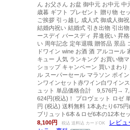
ん お父さん お盆 御中元 お中元 中
歳暮 ギフト プレゼント 贈り物 
ご挨拶 引っ越し 成人式 御成人御祝
結婚内祝い 結婚式 引き出物 引出物
ースデイ バースディ 昇進祝い 昇格
い 周年記念 定年退職 贈答品 景品
ドワイン wine お酒 酒 アルコー
キュー 人気 ランキング お買い物マ
ショップ キャンペーン 買いまわり
ル スーパーセール マラソン ポイ
ンワインセット赤ワイン白ワインス
ュット 単品価格合計 9,576円→ 7,
624円(税込)！ プロヴェット ロゼ 単
円 (税込) 送料無料 1本あたり67
ブリュット6本＆ロゼ6本の12本セット
レビュー
8,100円
税込 送料込 カードOK