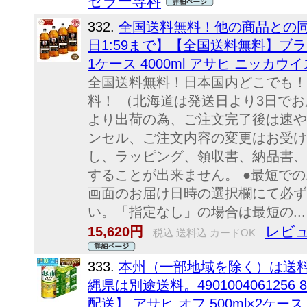
セラー専科
332.
全国送料無料！他の商品との同
日1:59まで】【全国送料無料】ブラッ
1ケース 4000ml アサヒ ニッカウ
全国送料無料！日本国内どこでも！
料！ （北海道は発送日より3日でお
より出荷の為、ご注文完了後は速や
ンセル、ご注文内容の変更はお受け
し、ラッピング、領収書、納品書、
することが出来ません。 ●最短で
画面のお届け日時の選択欄にて必ず
い。「指定なし」の場合は最短の...
レビュ
15,620円
税込 送料込 カードOK
333.
本州（一部地域を除く）は送料無
縄県は別途送料。4901004061256 8
配送】 アサヒ オフ 500ml×2