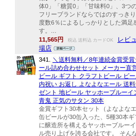
体0」「糖質0」「甘味料0」、3つ
フリーブランドならではのすっきり
度数6％によるしっかりとした満足
す。...
レビュ
11,565円
税込 送料込 カードOK
場店
341.
＼送料無料／8年連続金賞受賞
ール詰め合わせセット メーカー直
ビール ギフト クラフトビール ビー
内祝い お返し よなよなエール 送料
ゼント 地ビール ヤッホーブルーイ
青鬼 正気のサタン 30本
金賞ギフト30本セット（よなよなエー
缶ビールが30缶入った、5種30本
に醸造所を構えるヤッホーブルーイ
ル売り上げを誇る会社です。 そん