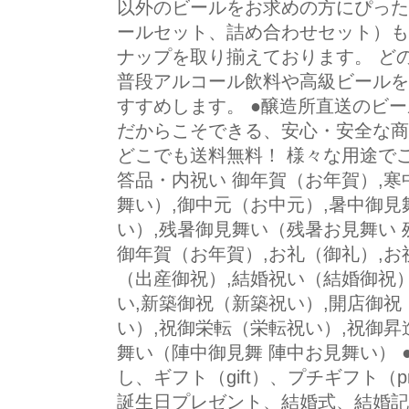
以外のビールをお求めの方にぴった
ールセット、詰め合わせセット）も
ナップを取り揃えております。 ど
普段アルコール飲料や高級ビールを
すすめします。 ●醸造所直送のビ
だからこそできる、安心・安全な商
どこでも送料無料！ 様々な用途で
答品・内祝い 御年賀（お年賀）,寒
舞い）,御中元（お中元）,暑中御見
い）,残暑御見舞い（残暑お見舞い 
御年賀（お年賀）,お礼（御礼）,お
（出産御祝）,結婚祝い（結婚御祝）
い,新築御祝（新築祝い）,開店御祝
い）,祝御栄転（栄転祝い）,祝御昇
舞い（陣中御見舞 陣中お見舞い） 
し、ギフト（gift）、プチギフト（p
誕生日プレゼント、結婚式、結婚記