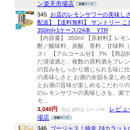
ン楽天市場店
345.
お店のレモンサワーの美味しさ
配送】【送料無料】 サントリー 
350ml×1ケース/24本 YTR
【内容量】 350ml 【原材料】
酎／酸味料、炭酸、香料、甘味料（
ス） 【アルコール分】 7% 【商
だ浸漬酒と、複数の原料酒をブレン
の旨みをしっかり感じられる味に仕
の美味しさと お酒の余韻を楽しめる
とお酒の旨味が楽しめるこだわりの
のレモンサワーの美味しさを、家で
モ...
レビュー
3,040円
税込 送料込 カードOK
場店
346.
ゴージャス！純金 24カラッ