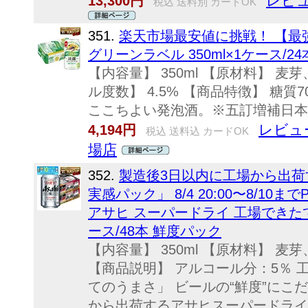
レビュ
13,300円
税込 送料別 カードOK
351.
楽天市場最安値に挑戦！ 【最
グリーンラベル 350ml×1ケース/24本
【内容量】 350ml 【原材料】 
ル度数】 4.5% 【商品特徴】 糖
ここちよい発泡酒。※五訂増補日本食
レビュー
4,194円
税込 送料込 カードOK
場店
352.
製造後3日以内に工場から出
実感パック」 8/4 20:00〜8/10ま
アサヒ スーパードライ 工場できたて
ース/48本 鮮度パック
【内容量】 350ml 【原材料】 
【商品説明】 アルコール分：5％
てのうまさ」 ビールの“鮮度”にこ
から出荷するアサヒスーパードライ