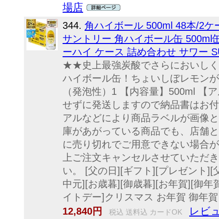
場店
344.
角ハイボール 500ml 48本/
サントリー 角ハイボール缶 500ml
ーハイ ケース 詰め合わせ サワー SU
★★史上最強炭酸でさらにおいしく!
ハイボール缶！ちょいしぼレモンが
（発泡性）1 【内容量】500ml 
せずに発送しますので納品書はお付
アルなどにより商品ラベルが画像と
庫があがっている商品でも、店舗と
に売り切れでご用意できない場合が
上ご注文キャンセルさせていただき
い。 [父の日][ギフト][プレゼント][
中元][お歳暮][御歳暮][お年賀][御年
イトデー]クリスマス お年賀 御年
レビュ
12,840円
税込 送料込 カードOK