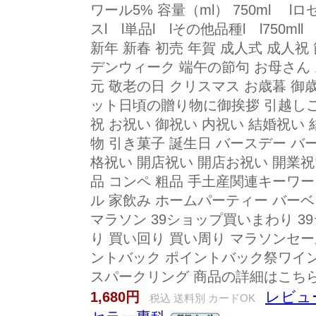
ワール5% 容量（ml） 750ml lロ
スl l単品l lその他品種l l750
新年 新春 初売 年賀 成人式 成人祝
デンウィーク 端午の節句 お母さん 
元 敬老の日 クリスマス お歳暮 御
ット日頃の贈り物に御挨拶 引越しご
祝 お祝い 御祝い 内祝い 結婚祝い
物 引き菓子 誕生日 バースデー バ
格祝い 開店祝い 開店お祝い 開業祝
品 コンペ 粗品 手土産関連キーワード
ル 家飲み ホームパーティー バーベ
マラソン 39ショップ買いまわり 3
り 買い回り 買い周り マラソンセー
ントバック ポイントバック祭ワイ
スパークリング 商品の詳細はこち
レビュー
1,680円
税込 送料別 カードOK