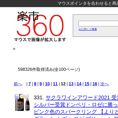
マウスポインタを合わせると商
らに詳しく検索
»
598326件取得済み(全100ページ)
前へ
|
7
|
8
|
9
|
10
|
11
|
12
|
13
|
14
|
15
|
16
|
次へ
331.
サクラワインアワード2021 受賞
シルバー受賞ドンペリ・ロゼに勝っ
ピンク色のスパークリング 【より