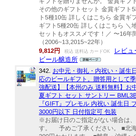
ギフトを贈りませんか。 金賞ギフト 5
その他のギフトセット 金賞ギフト5
ト5種10缶 詳しくはこちら 金賞ギ
ギフト5種20缶 詳しくはこちら 
セットもオススメです！／ 〜16
（2006~13,2015~22年）
レビュー
9,812円
税込 送料込 カードOK
ビール醸造所
342.
お中元・御礼・内祝い・誕生
応のビールギフト。贈答用として季
強配送】【本州のみ 送料無料】お中
夏ギフト セット サントリー BML3
『GIFT』プレモル 内祝い 誕生日
3000円以下 日付指定可 包装
※お届け日のご指定がない場合は、
す。 予めご了承ください。 ■北