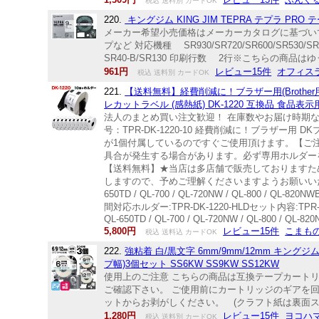
税込 送料別 カードOK
220.
キングジム KING JIM TEPRA テプラ PRO
メーカー希望小売価格はメーカーカタログに基づいて掲
プなど 対応機種 SR930/SR720/SR600/SR53
SR40-B/SR130 印刷行数 2行※こちらの商品は
961円
レビュー15件
オフィス
税込 送料別 カードOK
221.
【送料無料】経費削減に！ブラザー用(Brothe
レカットラベル (感熱紙) DK-1220 互換品 食品表示
法人のまとめ買い注文歓迎！ 在庫数やお届け時期な
号：TPR-DK-1220-10 経費削減に！ブラザー用
が1個付属しているのですぐご使用頂けます。【ご
具合が発生する場合があります。必ず専用ホルダー
【送料無料】★当店は多店舗で販売しておりますた
しますので、予めご理解くださいますようお願いいたします。★色
650TD / QL-700 / QL-720NW / QL-800 / QL-
間対応ホルダー:TPR-DK-1220-HLDセット内容:TPR-D
QL-650TD / QL-700 / QL-720NW / QL-800 / QL-82
5,800円
レビュー15件
こまも
税込 送料込 カードOK
222.
強粘着 白/黒文字 6mm/9mm/12mm キングジ
プ幅)3個セット SS6KW SS9KW SS12KW
使用上のご注意 こちらの商品は互換テープカート
ご確認下さい。 ご使用前にカートリッジのギアを
ットからお剥がしください。 (クラフト紙は裏面スリット
1,280円
レビュー15件
ヨコハ
税込 送料別 カードOK