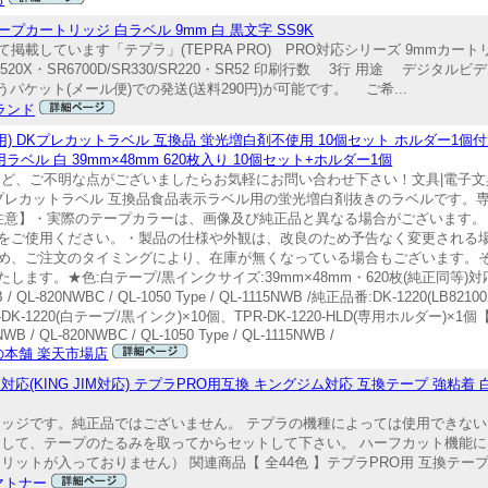
 テープカートリッジ 白ラベル 9mm 白 黒文字 SS9K
載しています「テプラ」(TEPRA PRO) PRO対応シリーズ 9mmカー
0/SR520X・SR6700D/SR330/SR220・SR52 印刷行数 3行 用途 デジ
ゆうパケット(メール便)での発送(送料290円)が可能です。 ご希...
ランド
r用) DKプレカットラベル 互換品 蛍光増白剤不使用 10個セット ホルダー1個付
用ラベル 白 39mm×48mm 620枚入り 10個セット+ホルダー1個
ど、ご不明な点がございましたらお気軽にお問い合わせ下さい！文具|電子文具|
 DKプレカットラベル 互換品食品表示ラベル用の蛍光増白剤抜きのラベルです。専用ホル
注意】・実際のテープカラーは、画像及び純正品と異なる場合がございます。
をご使用ください。・製品の仕様や外観は、改良のため予告なく変更される
め、ご注文のタイミングにより、在庫が無くなっている場合もございます。
:白テープ/黒インクサイズ:39mm×48mm・620枚(純正同等)対応機種:/ QL-
820NWB / QL-820NWBC / QL-1050 Type / QL-1115NWB /純正品番:DK-1220
K-1220(白テープ/黒インク)×10個、TPR-DK-1220-HLD(専用ホルダー)×1個【対応機
0NWB / QL-820NWBC / QL-1050 Type / QL-1115NWB /
の本舗 楽天市場店
ム対応(KING JIM対応) テプラPRO用互換 キングジム対応 互換テープ 強粘着 白/
リッジです。純正品ではございません。 テプラの機種によっては使用できな
回して、テープのたるみを取ってからセットして下さい。 ハーフカット機能
が入っておりません） 関連商品【 全44色 】テプラPRO用 互換テープ 36mm
マトナー