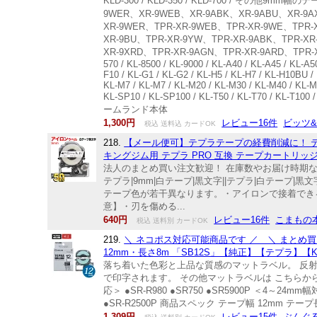
KLD-300 / KLD-350 / KLD-700 / その他
9WER、XR-9WEB、XR-9ABK、XR-9ABU、X
XR-9WER、TPR-XR-9WEB、TPR-XR-9WE、TPR-X
XR-9BU、TPR-XR-9YW、TPR-XR-9ABK、TPR-XR
XR-9XRD、TPR-XR-9AGN、TPR-XR-9ARD、TPR-X
570 / KL-8500 / KL-9000 / KL-A40 / KL-A45 / KL-A5
F10 / KL-G1 / KL-G2 / KL-H5 / KL-H7 / KL-H10BU /
KL-M7 / KL-M7 / KL-M20 / KL-M30 / KL-M40 / KL-M5
KL-SP10 / KL-SP100 / KL-T50 / KL-T70 / KL-T
ームランド本体
1,300円
レビュー16件
ビッツ
税込 送料込 カードOK
218.
【メール便可】テプラテープの経費削減に！ テプラカ
キングジム用 テプラ PRO 互換 テープカートリッ
法人のまとめ買い注文歓迎！ 在庫数やお届け時期など
テプラ|9mm|白テープ|黒文字||テプラ|白テープ|
テープ色が若干異なります。・アイロンで接着できる
意】・刃を傷める...
640円
レビュー16件
こまもの
税込 送料別 カードOK
219.
＼ ネコポス対応可能商品です ／ ＼ まとめ買
12mm・長さ8m 「SB12S」【純正】【テプラ】【KI
落ち着いた色彩と上品な質感のマットラベル。 反射
で印字されます。 その他マットラベルは こちらから 当
応＞ ●SR-R980 ●SR750 ●SR5900P ＜4～24mm幅対
●SR-R2500P 商品スペック テープ幅 12mm テー
1,309円
レビュー15件
ぶんぐ