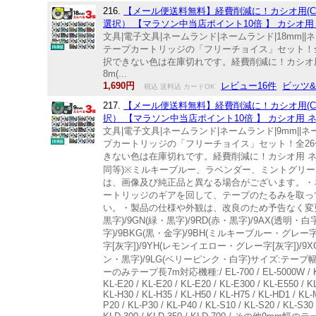
216.
【メール便送料無料】経費削減に！カシオ用(CA
選択） 【マラソン中当店ポイント10倍 】 カシオ用 
文具|電子文具|ネームランド|ネームランド|18mm||
テープカートリッジの「フリーチョイス」セット！
択できない色は在庫切れです。経費削減に！カシオ
8m(...
1,690円
レビュー16件
ビッツ
税込 送料込 カードOK
217.
【メール便送料無料】経費削減に！カシオ用(CA
択） 【マラソン中当店ポイント10倍 】 カシオ用 ネ
文具|電子文具|ネームランド|ネームランド|9mm||ネ
プカートリッジの「フリーチョイス」セット！全2
きない色は在庫切れです。経費削減に！カシオ用 ネ
同等)※ミルキーブルー、ラベンダー、ミントグリ
は、画像及び純正品と異なる場合がございます。・
ートリッジのギアを回して、テープのたるみを取っ
い。・製品の仕様や外観は、改良のため予告なく変更され
黒字)/9GN(緑・黒字)/9RD(赤・黒字)/9AX(透明・白字
字)/9BKG(黒・金字)/9BH(ミルキーブルー・グレー
字[灰字])/9YH(レモンイエロー・グレー字[灰字])/9X
ン・黒字)/9LG(ベリーピンク・白字)サイズ:テ
ーのみテープ長7m対応機種:/ EL-700 / EL-5000W / KL-560 / 
KL-E20 / KL-E20 / KL-E20 / KL-E300 / KL-E550 / K
KL-H30 / KL-H35 / KL-H50 / KL-H75 / KL-HD1 / KL-
P20 / KL-P30 / KL-P40 / KL-S10 / KL-S20 / KL-S30