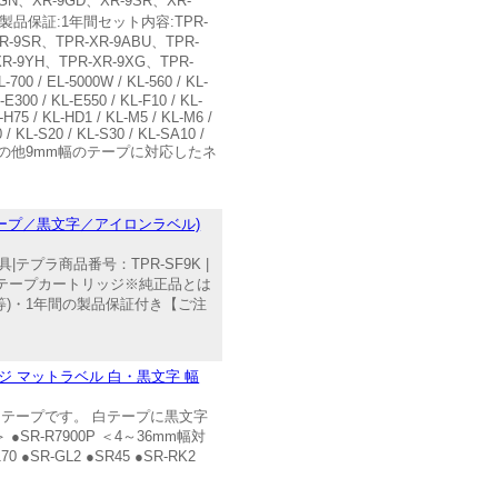
GN、XR-9GD、XR-9SR、XR-
能製品保証:1年間セット内容:TPR-
R-9SR、TPR-XR-9ABU、TPR-
XR-9YH、TPR-XR-9XG、TPR-
 EL-5000W / KL-560 / KL-
-E300 / KL-E550 / KL-F10 / KL-
-H75 / KL-HD1 / KL-M5 / KL-M6 /
 / KL-S20 / KL-S30 / KL-SA10 /
/ KLD-700 /その他9mm幅のテープに対応したネ
白テープ／黒文字／アイロンラベル)
ラ商品番号：TPR-SF9K |
 互換テープカートリッジ※純正品とは
)・1年間の製品保証付き【ご注
ジ マットラベル 白・黒文字 幅
テープです。 白テープに黒文字
-R7900P ＜4～36mm幅対
 ●SR-GL2 ●SR45 ●SR-RK2