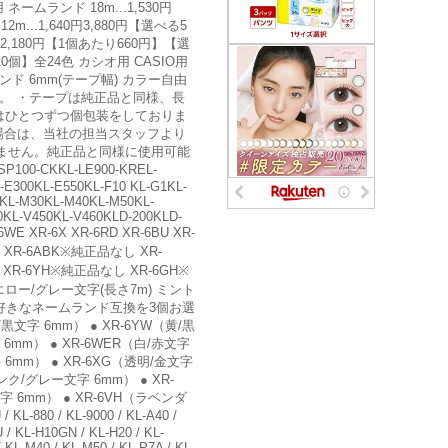
ームランド 18m...1,530円
...1,640円3,880円【選べる5
円2,180円【1個あたり660円】【選
10個】全24色 カシオ用 CASIO用
ムランド 6mm(テープ幅) カラー自由
。 ・テープは純正品と同様、長
ジはひとつずつ個包装をしておりま
る場合は、当社の担当スタッフより
ません。純正品と同様に使用可能
KKL-LE900-KREL-
-E300KL-E550KL-F10 KL-G1KL-
KL-M30KL-M40KL-M50KL-
0KL-V450KL-V460KLD-200KLD-
 XR-6X XR-6RD XR-6BU XR-
 XR-6ABK※純正品なし XR-
 XR-6YH※純正品なし XR-6GH※
エロー/グレー文字(長さ7m) ミント
らお好きなネームランド互換を3個お選
/黒文字 6mm） ● XR-6YW（黄/黒
字 6mm） ● XR-6WER（白/赤文字
字 6mm） ● XR-6XG（透明/金文字
ピンク/グレー文字 6mm） ● XR-
 6mm） ● XR-6VH（ラベンダ
L-880 / KL-9000 / KL-A40 /
U / KL-H10GN / KL-H20 / KL-
/ KL-M40 / KL-M50 / KL-P7A / KL-