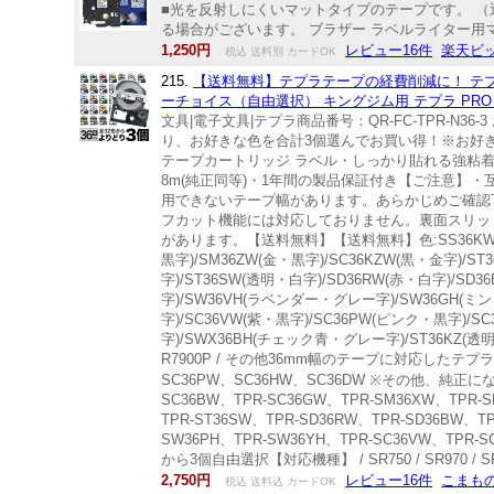
■光を反射しにくいマットタイプのテープです。 （
る場合がございます。 ブラザー ラベルライター用マットテープ
1,250円
レビュー16件
楽天ビッ
税込 送料別 カードOK
215.
【送料無料】テプラテープの経費削減に！ テプラ テ
ーチョイス（自由選択） キングジム用 テプラ PRO 
文具|電子文具|テプラ商品番号：QR-FC-TPR-
り、お好きな色を合計3個選んでお買い得！※お好き
テープカートリッジ ラベル・しっかり貼れる強粘
8m(純正同等)・1年間の製品保証付き【ご注意】
用できないテープ幅があります。あらかじめご確認
フカット機能には対応しておりません。裏面スリッ
があります。【送料無料】【送料無料】色:SS36KW(白・黒
黒字)/SM36ZW(金・黒字)/SC36KZW(黒・金字)/ST
字)/ST36SW(透明・白字)/SD36RW(赤・白字)/SD
字)/SW36VH(ラベンダー・グレー字)/SW36GH
字)/SC36VW(紫・黒字)/SC36PW(ピンク・黒字)/
字)/SWX36BH(チェック青・グレー字)/ST36KZ(透明・金
R7900P / その他36mm幅のテープに対応したテプラPr
SC36PW、SC36HW、SC36DW ※その他、純正にな
SC36BW、TPR-SC36GW、TPR-SM36XW、TPR-S
TPR-ST36SW、TPR-SD36RW、TPR-SD36BW、T
SW36PH、TPR-SW36YH、TPR-SC36VW、TPR-S
から3個自由選択【対応機種】 / SR750 / SR970 / S
2,750円
レビュー16件
こまも
税込 送料込 カードOK