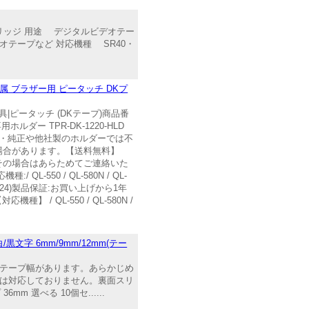
トリッジ 用途 デジタルビデオテー
タルビデオテープなど 対応機種 SR40・
属 ブラザー用 ピータッチ DKプ
ピータッチ (DKテープ)商品番
ダー TPR-DK-1220-HLD
・純正や他社製のホルダーでは不
場合があります。【送料無料】
その場合はあらためてご連絡いた
550 / QL-580N / QL-
(LB8210024)製品保証:お買い上げから1年
種】 / QL-550 / QL-580N /
黒文字 6mm/9mm/12mm(テー
いテープ幅があります。あらかじめ
には対応しておりません。裏面スリ
 選べる 10個セ......