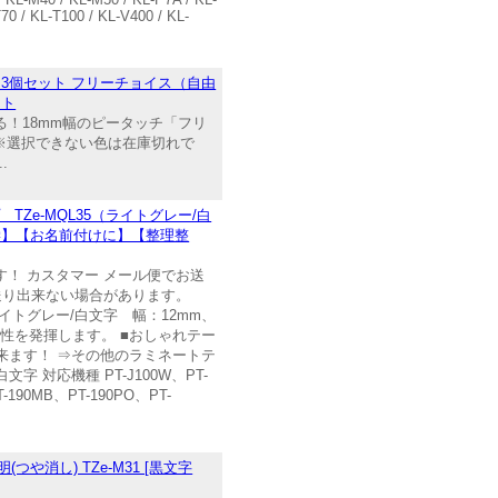
70 / KL-T100 / KL-V400 / KL-
る 3個セット フリーチョイス（自由
ット
選べる！18mm幅のピータッチ「フリ
※選択できない色は在庫切れで
.
Ze-MQL35（ライトグレー/白
入学】【お名前付けに】【整理整
す！ カスタマー メール便でお送
送り出来ない場合があります。
イトグレー/白文字 幅：12mm、
性を発揮します。 ■おしゃれテー
来ます！ ⇒その他のラミネートテ
字 対応機種 PT-J100W、PT-
T-190MB、PT-190PO、PT-
(つや消し) TZe-M31 [黒文字