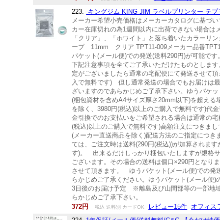
223.
キングジム KING JIM ラベルプリンター テプラ 
メーカー希望小売価格はメーカーカタログに基づい
カー在庫切れの為1週間以内に出荷できない場合は
「クリア」、「ホワイト」と落ち着いたカラーリング
ープ 11mm クリア TPT11-009メーカー品番TP
パケット(メール便)での発送(送料290円)が可
下記注意事項を全てご了承いただけたものとします
定がございましたら通常の宅配便にて発送させて頂き
入で無料です) 但し通常発送の場合でもお届けは
ざいますのであらかじめご了承下さい。ゆうパケット
(梱包資材を含めA4サイズ厚さ20mm以下)を超
を除く、3980円(税込)以上のご購入で無料です
金引換でのお支払いをご希望される場合は通常の宅配
(税込)以上のご購入で無料です)高額注文につきまし
(メーカー直送商品を除く)配送方法のご指定につ
ては、ご注文時は送料(290円(税込))が加算さ
す)。 出来るだけしっかり梱包いたしますが規格
ございます。その場合の送料は個口×290円とな
させて頂きます。 ゆうパケット(メール便)での
らかじめご了承ください。ゆうパケット(メール便
3日後のお届け予定 ※離島及び山間部等の一部地
らかじめご了承下さい。
372円
レビュー15件
オフィス
税込 送料別 カードOK