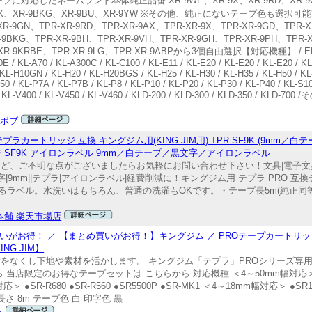
9mm幅のテープに対応したネームランド本体純正品番:XR-9WE、XR-9X、XR-9RD、XR-9
R-9AX、XR-9BKG、XR-9BU、XR-9YW ※その他、純正にないテープ色も選択可
R-9GN、TPR-XR-9RD、TPR-XR-9AX、TPR-XR-9X、TPR-XR-9GD、TPR-X
-9BKG、TPR-XR-9BH、TPR-XR-9VH、TPR-XR-9GH、TPR-XR-9PH、TPR-
R-9KRBE、TPR-XR-9LG、TPR-XR-9ABPから3個自由選択【対応機種】 / EL-700 /
0E / KL-A70 / KL-A300C / KL-C100 / KL-E11 / KL-E20 / KL-E20 / KL-E20 / KL
 KL-H10GN / KL-H20 / KL-H20BGS / KL-H25 / KL-H30 / KL-H35 / KL-H50 / KL
0 / KL-P7A / KL-P7B / KL-P8 / KL-P10 / KL-P20 / KL-P30 / KL-P40 / KL-S10
100 / KL-V400 / KL-V450 / KL-V460 / KLD-200 / KLD-300 / KLD-350 
&ボブ
ートリッジ 互換 キングジム用(KING JIM用) TPR-SF9K (9mm／
ジ SF9K アイロンラベル 9mm／白テープ／黒文字／アイロンラベル
、ご不明な点がございましたらお気軽にお問い合わせ下さい！文具|電子文具|テプ
黒文字|9mm||テプラ|アイロンラベル|経費削減に！キングジム用 テプラ PRO
ラベル。水洗いはもちろん、普通の洗濯もOKです。・テープ長5m(純正同等
本舗 楽天市場店
いがお得！ ／ 【まとめ買いがお得！】キングジム ／ PROテープカートリッ
NG JIM】
をなくし下地や素材を活かします。 キングジム「テプラ」PROシリーズ専用
店限定のお得なテープセットは こちらから 対応機種 ＜4～50mm幅対応＞ ●SR
応＞ ●SR-R680 ●SR-R560 ●SR5500P ●SR-MK1 ＜4～18mm幅対応＞ ●SR170
プ長さ 8m テープ色 白 印字色 黒
る