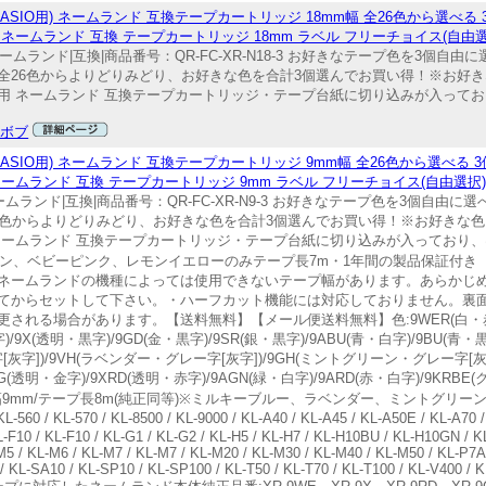
SIO用) ネームランド 互換テープカートリッジ 18mm幅 全26色から選べる
ネームランド 互換 テープカートリッジ 18mm ラベル フリーチョイス(自由選
ネームランド|互換|商品番号：QR-FC-XR-N18-3 お好きなテープ色を3個自
全26色からよりどりみどり、お好きな色を合計3個選んでお買い得！※お好き
用 ネームランド 互換テープカートリッジ・テープ台紙に切り込みが入って
&ボブ
SIO用) ネームランド 互換テープカートリッジ 9mm幅 全26色から選べる
ームランド 互換 テープカートリッジ 9mm ラベル フリーチョイス(自由選択)
ームランド|互換|商品番号：QR-FC-XR-N9-3 お好きなテープ色を3個自由
6色からよりどりみどり、お好きな色を合計3個選んでお買い得！※お好きな色
ームランド 互換テープカートリッジ・テープ台紙に切り込みが入っており、
ーン、ベビーピンク、レモンイエローのみテープ長7m・1年間の製品保証付き
ネームランドの機種によっては使用できないテープ幅があります。あらかじ
てからセットして下さい。・ハーフカット機能には対応しておりません。裏
る場合があります。【送料無料】【メール便送料無料】色:9WER(白・赤字)/
)/9X(透明・黒字)/9GD(金・黒字)/9SR(銀・黒字)/9ABU(青・白字)/9BU(青・
字[灰字])/9VH(ラベンダー・グレー字[灰字])/9GH(ミントグリーン・グレー字[
G(透明・金字)/9XRD(透明・赤字)/9AGN(緑・白字)/9ARD(赤・白字)/9KRB
ープ幅9mm/テープ長8m(純正同等)※ミルキーブルー、ラベンダー、ミントグリ
KL-570 / KL-8500 / KL-9000 / KL-A40 / KL-A45 / KL-A50E / KL-A70 / K
L-F10 / KL-F10 / KL-G1 / KL-G2 / KL-H5 / KL-H7 / KL-H10BU / KL-H10GN / 
M5 / KL-M6 / KL-M7 / KL-M7 / KL-M20 / KL-M30 / KL-M40 / KL-M50 / KL-P7A 
 / KL-SA10 / KL-SP10 / KL-SP100 / KL-T50 / KL-T70 / KL-T100 / KL-V400 / K