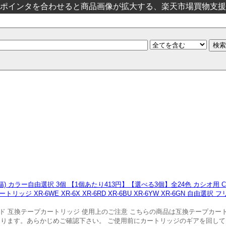
ポインタを合わせると商品画像が拡大する、楽天市場買物支援
幅) カラー自由選択 3個 【1個あたり413円】【選べる3個】全24色 カシオ用 C
ッジ XR-6WE XR-6X XR-6RD XR-6BU XR-6YW XR-6GN 自由
ランド 互換テープカートリッジ 使用上のご注意 こちらの商品は互換テープカ
あります。あらかじめご確認下さい。 ご使用前にカートリッジのギアを回し