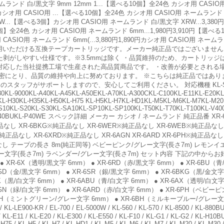
 白/黒文字 9mm 12mm 1...【選べる10個】全24色 カシオ用 CASIO用 ネ
オ用 CASIO用 ...【選べる10個】全24色 カシオ用 CASIO用 ネームランド 12m
...【選べる3個】カシオ用 CASIO用 ネームランド 白/黒文字 XRW...3,380
個】全24色 カシオ用 CASIO用 ネームランド 6mm...1,980円3,910円【選べる
ASIO用 ネームランド 6mm(...3,880円1,890円カシオ用 CASIO用 ネー
利用いただける互換テープカートリッジです。メーカー純正品ではございません
た剥がしやすい仕様です。※3.5mmは除く ・品質維持のため、カートリッ
01認証に対応した当社提携工場で生産された高品質商品です。 ・改善が必要とされ
密にとり、品質の維持や向上に努めております。 ※こちらは純正品ではあり
ッフがサポートしますので、安心してご利用ください。 対応機種 KL-SP100-C
80KL-9000KL-A40KL-A45KL-A50EKL-A70KL-A300CKL-C100KL-E11KL-E20KL
L-H30KL-H35KL-H50KL-H75 KL-H5KL-H7KL-HD1KL-M5KL-M6KL-M7KL-M20
S10KL-S20KL-S30KL-SA10KL-SP10KL-SP100KL-T50KL-T70KL-T100KL-V40
AKL-P40BUKL-P40WE スペック詳細 メーカー カシオ / ネームランド 純正品番 XR-6WE
純正品なし XR-6BKG※純正品なし XR-6WER※純正品なし XR-6WEB※純正品なし
正品なし XR-6XRD※純正品なし XR-6AGN XR-6ARD XR-6PH※純正品なし
品なし テープの長さ 8m(純正同等) ベビーピンク/グレー文字(長さ7m) レモンイ
レー文字(長さ7m) ラベンダー/グレー文字(長さ7m) セット内容 下記の中か
XR-6X（透明/黒文字 6mm） ● XR-6RD（赤/黒文字 6mm） ● XR-6BU（青
6GD（金/黒文字 6mm） ● XR-6SR（銀/黒文字 6mm） ● XR-6BKG（黒/金文
BK（黒/白文字 6mm） ● XR-6ABU（青/白文字 6mm） ● XR-6AX（透明/白文
6AGN（緑/白文字 6mm） ● XR-6ARD（赤/白文字 6mm） ● XR-6PH（ベビー
GH（ミントグリーン/グレー文字 6mm） ● XR-6BH（ミルキーブルー/グレー文字
-KR / EL-700 / EL-5000W / KL-560 / KL-570 / KL-8500 / KL-880BU / K
 KL-E11 / KL-E20 / KL-E300 / KL-E550 / KL-F10 / KL-G1 / KL-G2 / KL-H10B
H75 / KL-H5 / KL-H7 / KL-HD1 / KL-M5 / KL-M6 / KL-M7 / KL-M20 / KL-M30 