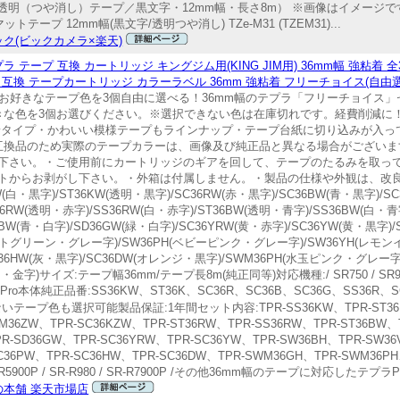
透明（つや消し）テープ／黒文字・12mm幅・長さ8m） ※画像はイメージ
 12mm幅(黒文字/透明つや消し) TZe-M31 (TZEM31)...
ク(ビックカメラ×楽天)
ープ 互換 カートリッジ キングジム用(KING JIM用) 36mm幅 強粘着 
互換 テープカートリッジ カラーラベル 36mm 強粘着 フリーチョイス(自由選
N36-3 お好きなテープ色を3個自由に選べる！36mm幅のテプラ「フリーチョイ
な色を3個お選びください。※選択できない色は在庫切れです。経費削減に！キ
着タイプ・かわいい模様テープもラインナップ・テープ台紙に切り込みが入っ
・互換品のため実際のテープカラーは、画像及び純正品と異なる場合がござい
下さい。・ご使用前にカートリッジのギアを回して、テープのたるみを取っ
トからお剥がし下さい。・外箱は付属しません。・製品の仕様や外観は、改
字)/ST36KW(透明・黒字)/SC36RW(赤・黒字)/SC36BW(青・黒字)/SC3
36RW(透明・赤字)/SS36RW(白・赤字)/ST36BW(透明・青字)/SS36BW(白・青
36BW(青・白字)/SD36GW(緑・白字)/SC36YRW(黄・赤字)/SC36YW(黄・黒
(ミントグリーン・グレー字)/SW36PH(ベビーピンク・グレー字)/SW36YH(レ
SC36HW(灰・黒字)/SC36DW(オレンジ・黒字)/SWM36PH(水玉ピンク・グレー
字)サイズ:テープ幅36mm/テープ長8m(純正同等)対応機種:/ SR750 / SR970 / SR
o本体純正品番:SS36KW、ST36K、SC36R、SC36B、SC36G、SS36R、S
いテープ色も選択可能製品保証:1年間セット内容:TPR-SS36KW、TPR-ST36KW
M36ZW、TPR-SC36KZW、TPR-ST36RW、TPR-SS36RW、TPR-ST36BW、
PR-SD36GW、TPR-SC36YRW、TPR-SC36YW、TPR-SW36BH、TPR-SW36
C36PW、TPR-SC36HW、TPR-SC36DW、TPR-SWM36GH、TPR-SWM36PH
R5900P / SR-R980 / SR-R7900P /その他36mm幅のテープに対応したテプラ
の本舗 楽天市場店