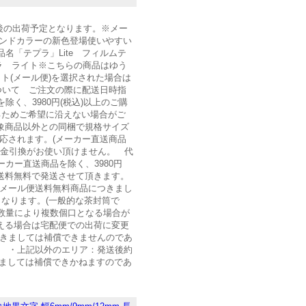
後の出荷予定となります。※メー
ンドカラーの新色登場使いやすい
「テプラ」Lite フィルムテ
e テプラ ライト※こちらの商品はゆう
ト(メール便)を選択された場合は
ついて ご注文の際に配送日時指
く、3980円(税込)以上のご購
るためご希望に沿えない場合がご
対象商品以外との同梱で規格サイズ
適応されます。(メーカー直送商品
は代金引換がお使い頂けません。 代
カー直送商品を除く、3980円
は送料無料で発送させて頂きます。
。メール便送料無料商品につきまし
となります。(一般的な茶封筒で
数量により複数個口となる場合が
える場合は宅配便での出荷に変更
つきましては補償できませんのであ
定 ・上記以外のエリア：発送後約
ましては補償できかねますのであ