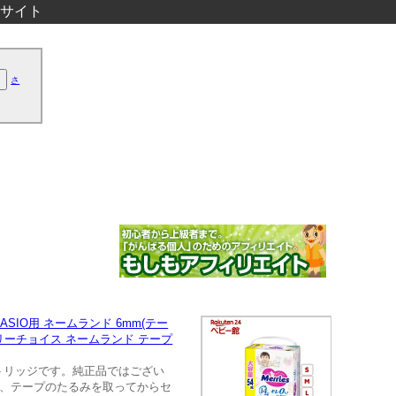
サイト
さ
ASIO用 ネームランド 6mm(テー
選択 フリーチョイス ネームランド テープ
ートリッジです。純正品ではござい
て、テープのたるみを取ってからセ