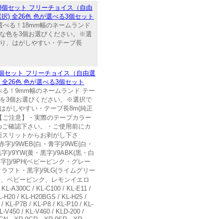
 3個セット フリーチョイス（自由
択) 全26色 色が選べる3個セット
由に選べる！18mm幅のネームランド
な色を3個お選びください。※選
おり、はがしやすい・テープ長
 3個セット フリーチョイス（自由選
 全26色 色が選べる3個セット
に選べる！9mm幅のネームランド テー
を3個お選びください。※選択で
はがしやすい・テープ長8m(純正
【ご注意】・実際のテープカラー
めご確認下さい。・ご使用前にカ
面スリットからお剥がし下さ
9WEB(白・青字)/9WE(白・
黒字)/9YW(黄・黒字)/9ABK(黒・白
灰字])/9PH(ベビーピンク・グレー
E(クラフト・黒字)/9LG(ライムグリー
ーン、ベビーピンク、レモンイエロ
L-A300C / KL-C100 / KL-E11 /
KL-H20 / KL-H20BGS / KL-H25 /
/ KL-P7B / KL-P8 / KL-P10 / KL-
L-V450 / KL-V460 / KLD-200 /