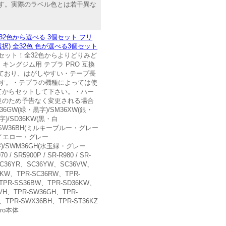
です。実際のラベル色とは若干異な
全32色から選べる 3個セット フリ
択) 全32色 色が選べる3個セット
ス」セット！全32色からよりどりみど
ングジム用 テプラ PRO 互換
ており、はがしやすい・テープ長
ます。・テプラの機種によっては使
てからセットして下さい。・ハー
良のため予告なく変更される場合
6GW(緑・黒字)/SM36XW(銀・
字)/SD36KW(黒・白
字)/SW36BH(ミルキーブルー・グレー
モンイエロー・グレー
字)/SWM36GH(水玉緑・グレー
5900P / SR-R980 / SR-
C36YR、SC36YW、SC36VW、
、TPR-SC36RW、TPR-
TPR-SS36BW、TPR-SD36KW、
VH、TPR-SW36GH、TPR-
、TPR-SWX36BH、TPR-ST36KZ
Pro本体