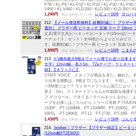
P7B / KL-P8 / KL-P10 / KL-P20 / KL-P30 / KL-P40 
V450 / KL-V460 / KLD-200 / KLD-300 / KLD-350 /
1,240円
レビュー16件
ヨコハ
税込 送料別 カードOK
212.
【メール便送料無料】経費削減に！ ブラザー用(B
選択） ブラザー用 ピータッチ 互換 テープ 18mm
文具|電子文具|ピータッチ|ピータッチ|18mm||ピー
ーチョイス」セット！全44色からよりどりみどり
す。経費削減に！ブラザー用 ピータッチ 互換 tzeテープ
1,890円
レビュー16件
こまも
税込 送料込 カードOK
213.
※1梱包最大8個までメール便でお送り出来ます！
文字）12mm幅・長さ5m TZeテープ・ラミネート
頓】【オフィスに】
STAFF VOICE スタッフが商品を見た、触れ
り出来る個数は、8個までになります。 ※但し、
⇒DM便とは？？ ラミネートフィルム加工により、水や
長さ：5m） ラミネートフィルムが印刷面を保護
プ デコラベル、できてる！ラベルをつくるのに、
ープをお探しはこちらから シリーズ名称 P-TOUCH(ピ
J100P、PT-J100MB、PT-J100MR、PT-J100SL、P
190SL、PT-190KB、PT-12、PT-2730、PT-18R、P
1,430円
レビュー16件
ぶんぐ
税込 送料別 カードOK
214.
brother｜ブラザー 【ブラザー純正】ピータッチ ラ
/12mm幅][TZEM31]