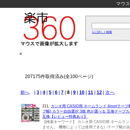
マウス
らに詳しく検索
»
207175件取得済み(全100ページ)
前へ
|
3
|
4
|
5
|
6
|
7
|
8
|
9
|
10
|
11
|
12
|
次へ
211.
カシオ用 CASIO用 ネームランド 6mm(テープ
プ幅) カラー自由選択 3個 色が選べる 互換テープカートリ
互換【レビュー特典あり】
【検索キーワード】 カシオ用 CASIO用 ネーム
ません。 機種によっては使用できないテープ幅が