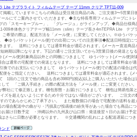
Lite テプラライト フィルムテープ テープ 11mm クリア TPT11-009
て掲載しています※こちらの商品は受注発注商品の為、ご注文後3〜5営業日
メールにてご案内させていただきます。◆主な特長専用フィルムテープにトレ
の「スモーキーブルー」、 「グレージュ」がラインアップ。◆商品仕様商品名
T11-009本体色クリアテープ幅11mm（slim）テープ長さ4mTEPRA Lit
能です。ご希望の際は、配送方法を「メール便」に変更してください。※ゆうパケッ
。 ◆ゆうパケット(メール便)での出荷についての注意事項◆配送日時指定に
ます。 送料につきましては通常料金が適応されます。(メーカー直送商品を除
最短納期以降になります。下記の通りご注文頂いてから3営業日後の発送とな
(メール便)対象商品以外との同梱につきまして ゆうパケット(メール便)
える場合は通常の宅配便での発送となります。 送料につきましては通常料金が
)代金引換でのお支払いにつきまして ゆうパケット(メール便)での配送の場合
便をご指定ください。 送料につきましては通常料金が適応されます。(メー
て 1回のご注文で他の商品も含め3980円(税込)以上ご購入いただいた場合
きまして 「ご購入手続き」の際の配送方法を「メール便」にご変更ください
れますが弊社にて修正致します。梱包形態・お届けにつきまして 梱包は簡易包装
サイズを超えないようにするため十分ではない場合がございます。 ご注文の
りますのであらかじめご了承下さい。 また複数個口の場合で宅配便の送料を超
発送の場合配送中の曲がり・汚損及び投函後の紛失等があった場合でも商品に
)のお届け日数予定 ・沖縄以外の九州及び山口県：発送後翌々日のお届け予
域はさらに日数が必要となります。 ※交通機関の乱れによる配送遅延につき
ランド