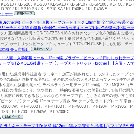
/ KL-S10 / KL-S20 / KL-S30 / KL-SA10 / KL-SP10 / KL-SP100 / KL-T50 / KL-T
 KLD-700 / KL-SP10-PN / KL-SP10-SA / KL-P40BU / KL-P40WE
マトナー
rother用) ピータッチ 互換テープカートリッジ 18mm幅 全44色から選べ
 フリーチョイス(自由選択) 全44色 ピータッチキューブ対応 色が選べる3個セ
タッチ|互換|商品番号：QR-FC-TZE3-N18-3 お好きなテープ色を3個自由に
、お好きな色を合計3個選んでお買い得！※お好きな色を3個お選びください。
 カートリッジピータッチ キューブ ( P-TOUCH CUBE ) にも対応・テー..
の本舗 楽天市場店
 入園・入学応援セール！12mm幅 ブラザー／ピータッチ用おしゃれテープ T
テープ※TZ-MQL35後継テープ【テープカートリッジ・brother】【入園・
た、利用した感想 制作担当者 ラミネート加工が施された、しっかりしたテープで
その他の商品と同梱する場合は、その他の商品の大きさによってメール便でお
擦れに抜群の耐久性 ラベルライター用テープ12mm幅 TZe-MQL35 （ラ
する独自の構造により、水や擦れ、一時的な溶液などの付着に対して抜群の耐久
より素敵に表現できるおしゃれな色のテープです。もちろん通常の使い方も出
ータッチ) テープ幅 12mm テープ長さ 8m テープ色 ライトグレー 印字色 白文
T-J100KW、PT-P300BT、PT-P710BT、PT-P900BT、PT-190P、PT-190S、P
T-18N、PT-P700、PT750W、PT-9700PC
る
ミネートテープ TZe-M31 幅12mm (黒文字/透明/つや消し) TZe TAPE 透明