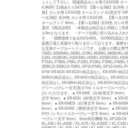
ットして下さい。 関連商品カシオ用 CASIO用 ネームランド
4,960円【1個あたり547円】【選べる3個】全24色 カシ
個】カシオ用 CASIO用 ネームランド 白/黒文字 XRW
べる3個】全24色 カシオ用 CASIO用 ...【選べる10
ネームランド 9mm...【選べる5個】全24色 カシオ用 C
選択 【商品説明】 ・本製品は純正品と同様にご
さ8mとなります。 ・テープ台紙に切り込みを入れ
す。 ・国際規格であるISO14001、ISO90
提携工場と直接やり取りを行っております。連携を
な互換テープカートリッジです。 お困りの際は専門のスタ
700EL-5000WKL-560KL-570KL-8500KL-880BUKL-8
G2KL-H10BUKL-H10GNKL-H20KL-H20BGSKL-H25K
P7AKL-P7BKL-P8KL-P10KL-P20KL-P30KL-P40KL-
300KLD-350KLD-700KL-SP10-PNKL-SP10-S
6YW XR-6GN XR-6GD※純正品なし XR-6SR※
6ABU※純正品なし XR-6AX※純正品なし XR-6XG※純
純正品なし XR-6BH※純正品なし XR-6VH※純正
グリーン/グレー文字(長さ7m) ミルキーブルー/グ
びいただけます。 ● XR-6WE（白地/黒文字 6mm） ● 
文字 6mm） ● XR-6GN（緑/黒文字 6mm） ● XR-
6mm） ● XR-6WEB（白/青文字 6mm） ● XR-6A
6mm） ● XR-6XRD（透明/赤文字 6mm） ● XR-
6YH（レモンイエロー/グレー文字 6mm） ● XR-6
ー/グレー文字 6mm） 6mm対応機種 KL-SP100-CK / KL-LE900
KL-A45 / KL-A50E / KL-A70 / KL-A300C / KL-C100 /
H20BGS / KL-H25 / KL-H30 / KL-H35 / KL-H50 / KL-