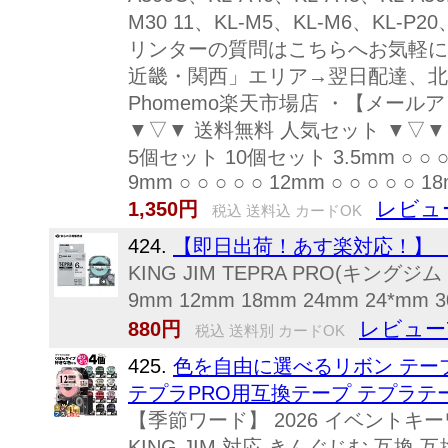
M30 11、KL-M5、KL-M6、KL-P20
リンターの質問はこちらへお気軽にど
近畿・関西」エリア→翌日配達、北
Phomemo楽天市場店 ・【メールアド
▼▽▼ 送料無料 人気セット ▼▽▼
5個セット 10個セット 3.5mm ○ ○ ○ ○
9mm ○ ○ ○ ○ ○ 12mm ○ ○ ○ ○ ○ 18
レビュ
1,350円
税込 送料込 カードOK
424.
【即日出荷！あす楽対応！】 【
KING JIM TEPRA PRO(キ
9mm 12mm 18mm 24mm 24*mm 3
レビュー
880円
税込 送料別 カードOK
425.
色を自由に選べるリボン テープ幅
テプラPRO用互換テープ テプラテ
【季節ワード】 2026 イベントキー
KING JIM 対応 きんぐじむ 互換