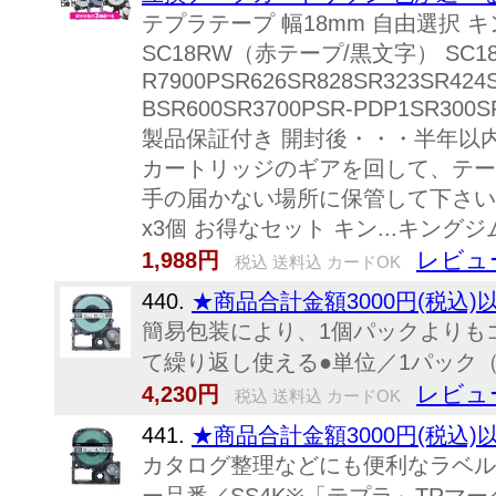
テプラテープ 幅18mm 自由選択 キ
SC18RW（赤テープ/黒文字） SC18
R7900PSR626SR828SR323SR424
BSR600SR3700PSR-PDP1SR300
製品保証付き 開封後・・・半年以
カートリッジのギアを回して、テー
手の届かない場所に保管して下さい。誤
x3個 お得なセット キン...キングジム用
レビュ
1,988円
税込 送料込 カードOK
440.
★商品合計金額3000円(税込)
簡易包装により、1個パックよりもゴ
て繰り返し使える●単位／1パック（5
レビュ
4,230円
税込 送料込 カードOK
441.
★商品合計金額3000円(税込)
カタログ整理などにも便利なラベル