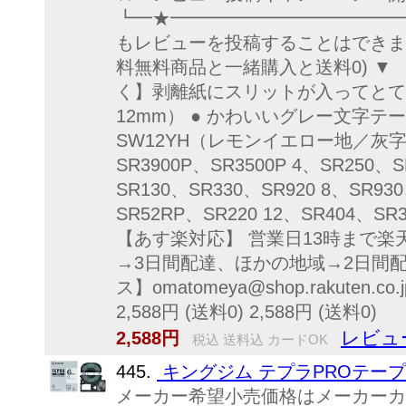
┗━★━━━━━━━━━━━━━
もレビューを投稿することはできま
料無料商品と一緒購入と送料0) ▼ 
く】剥離紙にスリットが入ってとても
12mm） ● かわいいグレー文字テー
SW12YH（レモンイエロー地／灰字 12mm
SR3900P、SR3500P 4、SR250、
SR130、SR330、SR920 8、SR93
SR52RP、SR220 12、SR40
【あす楽対応】 営業日13時まで楽
→3日間配達、ほかの地域→2日間配
ス】omatomeya@shop.raku
2,588円 (送料0) 2,588円 (送料0)
レビュ
2,588円
税込 送料込 カードOK
445.
キングジム テプラPROテープ
メーカー希望小売価格はメーカーカタ