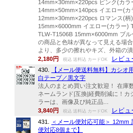
14mm×30mm×220pcs ピンク(カラー
14mm×50mm×140pcs イエロー(カラー
12mm×30mm×220pcs ロマンス(柄) 
15mm×6000mm イエロー(カラー) TL
TLW-T1506B 15mm×6000m
の商品と色味が異なって見える場合
より、多少の擦れやキズ、外箱の潰
レビュ
2,180円
税込 送料込 カードOK
430.
【メール便送料無料】カシオ用(C
白テープ／黒文字
法人のまとめ買い注文歓迎！ 在庫数や
ネームランド|互換|経費削減に！
ラーは、画像及び純正品...
レビュ
3,840円
税込 送料込 カードOK
431.
＜メール便対応可能＞ 12mm 黒文
便対応8個まで】