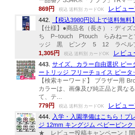
ー品番／SS4K※「テプラ」TRマー
レビュー
869円
税込 送料別 カードOK
442.
【税込3980円以上で送料無料】
【仕様】●商品名（長さ）：ディズニ
ち P−touch Ptouch らみ
ッジ 黒 ピンク 5 12 ラベルプリン
レビュ
1,305円
税込 送料別 カードOK
443.
サイズ、カラー自由選択 ピータッチ
ートリッジ フリーチョイス ピータ
【検索キーワード】 ブラザー用 B
カラーは、画像及び純正品と異なる
て、テ...
レビュー
779円
税込 送料別 カードOK
444.
入学・入園準備はこちら！プレゼ
ジ 12mm キングジム ベビーピンク ミル
★ レビュー投稿キャンペーン！開催