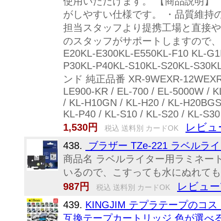
使用いただけます。 【商品説明】
がしやすい仕様です。 ・品質維持の
担当スタッフより提携工場と直接や
のスタッフがサポートしますので、安心してご利用くだ
E20KL-E300KL-E550KL-F10 KL-G
P30KL-P40KL-S10KL-S20KL-S3
ンド 純正品番 XR-9WEXR-12WEX
LE900-KR / EL-700 / EL-5000W / KL
/ KL-H10GN / KL-H20 / KL-H20BGS /
KL-P40 / KL-S10 / KL-S20 / KL-S30
レビュ
1,530円
税込 送料別 カードOK
438.
ブラザー TZe-221 ラベル
商品名 ラベルライター用ラミネートテープ
いるので、こすっても水にぬれても文
レビュー
987円
税込 送料別 カードOK
439.
KINGJIM テプラテープの
互換テープカートリッジ 色が選べる