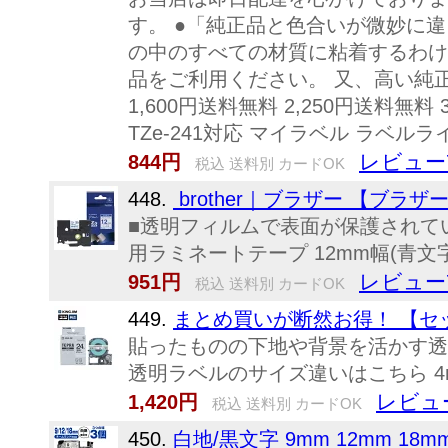
す。 ●「純正品と色合いが微妙に
の中のすべての材質に粘着するわけ
品をご利用ください。 又、高い純正
1,600円送料無料 2,250円送
TZe-241対応 マイラベル ラベル
レビュー
844円
税込 送料別 カードOK
448.
brother｜ブラザー 【ブラザー純正
■透明フィルムで表面が保護されて
用ラミネートテープ 12mm幅(青文字／白) 
レビュー
951円
税込 送料別 カードOK
449.
まとめ買いが断然お得！ 【セット
貼ったものの下地や背景を活かす透明
透明ラベルのサイズ違いはこちら 4m
レビュ
1,420円
税込 送料別 カードOK
450.
白地/黒文字 9mm 12mm 