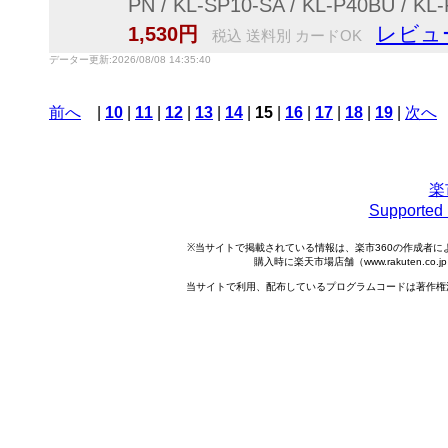
PN / KL-SP10-SA / KL-P40B
レビュ
1,530円
税込 送料別 カードOK
データー更新:2026/08/08 14:35:40
前へ
|
10
|
11
|
12
|
13
|
14
|
15
|
16
|
17
|
18
|
19
|
次へ
楽
Support
※当サイトで掲載されている情報は、楽市360の作成者
購入時に楽天市場店舗（www.rakuten.
当サイトで利用、配布しているプログラムコードは著作権法で