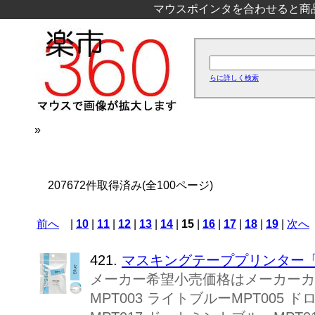
マウスポインタを合わせると商
らに詳しく検索
»
207672件取得済み(全100ページ)
前へ
|
10
|
11
|
12
|
13
|
14
|
15
|
16
|
17
|
18
|
19
|
次へ
421.
マスキングテーププリンター「こは
メーカー希望小売価格はメーカーカタ
MPT003 ライトブルーMPT005 