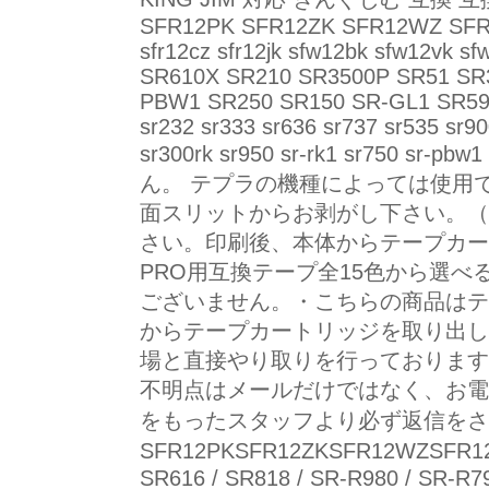
SFR12PK SFR12ZK SFR12WZ SFR12B
sfr12cz sfr12jk sfw12bk sfw12
SR610X SR210 SR3500P SR51 SR
PBW1 SR250 SR150 SR-GL1 SR5900
sr232 sr333 sr636 sr737 sr535 sr90
sr300rk sr950 sr-rk1 sr750 s
ん。 テプラの機種によっては使用
面スリットからお剥がし下さい。（
さい。印刷後、本体からテープカート
PRO用互換テープ全15色から選べ
ございません。・こちらの商品はテ
からテープカートリッジを取り出し
場と直接やり取りを行っております
不明点はメールだけではなく、お電
をもったスタッフより必ず返信をさせ
SFR12PKSFR12ZKSFR12WZSFR1
SR616 / SR818 / SR-R980 / SR-R79