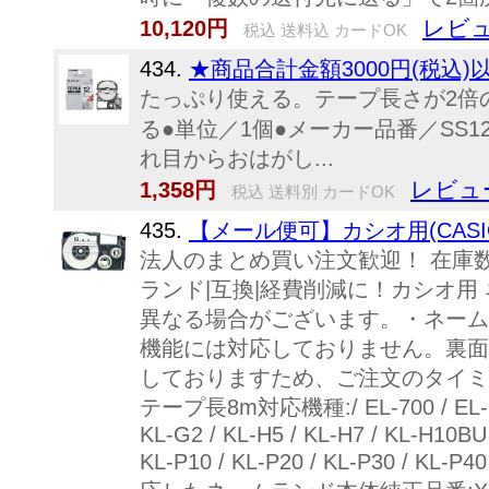
レビュ
10,120円
税込 送料込 カードOK
434.
★商品合計金額3000円(税込)
たっぷり使える。テープ長さが2倍の
る●単位／1個●メーカー品番／S
れ目からおはがし...
レビュ
1,358円
税込 送料別 カードOK
435.
【メール便可】カシオ用(CASI
法人のまとめ買い注文歓迎！ 在庫数や
ランド|互換|経費削減に！カシオ
異なる場合がございます。・ネーム
機能には対応しておりません。裏面ス
しておりますため、ご注文のタイミ
テープ長8m対応機種:/ EL-700 / EL-5000W /
KL-G2 / KL-H5 / KL-H7 / KL-H10BU 
KL-P10 / KL-P20 / KL-P30 / KL-P