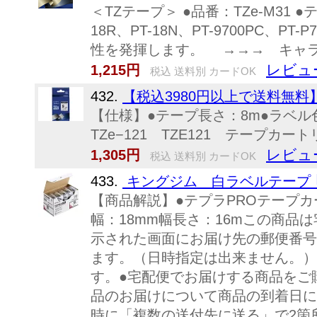
＜TZテープ＞ ●品番：TZe-M31 ●テ
18R、PT-18N、PT-9700PC、P
性を発揮します。 →→→ キャ
レビュ
1,215円
税込 送料別 カードOK
432.
【税込3980円以上で送料無料
【仕様】●テープ長さ：8m●ラベル色
TZe−121 TZE121 テープカ
レビュ
1,305円
税込 送料別 カードOK
433.
キングジム 白ラベルテープ ｢テプ
【商品解説】●テプラPROテープカート
幅：18mm幅長さ：16mこの商
示された画面にお届け先の郵便番号7
ます。（日時指定は出来ません。）
す。●宅配便でお届けする商品をご
品のお届けについて商品の到着日に
時に「複数の送付先に送る」で2箇