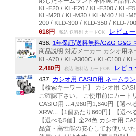
応したネームランド本体純正品番:XR-18WE製品保証
KL-E20 / KL-E20 / KL-E300 / KL-E5
KL-M20 / KL-M30 / KL-M40 / KL-M50
200 / KLD-300 / KLD-350
レビュー
618円
税込 送料別 カードOK
436.
1年保証/送料無料/G&G G&G
商品説明 対応メーカー カシオ用ネームランド ラベ
KL-A70 / KL-A300C / KL-C
レビュ
2,480円
税込 送料込 カードOK
437.
カシオ用 CASIO用 ネームランド
【検索キーワード】 カシオ用 CA
ご確認下さい。 ご使用前にカートリッ
CASIO用 ...4,960円1,640
XRW...【1個あたり660円】【選べる3
【選べる5個】全24色 カシオ用 CASI
品質・高性能の安心してお使いいただけ