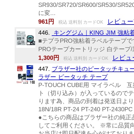
SR930/SR720/SR600/SR5
に変...
レビュー
961円
税込 送料別 カードOK
446.
キングジム｜KING JIM 強粘着
■テプラPRO強粘着ラベルテープで
PROテープカートリッジ 白テープ
レビュ
1,300円
税込 送料別 カードOK
447.
ブラザー社のピータッチキューブ
ラザー ピータッチ テープ
P-TOUCH CUBE用 マイラベ
ト（切り込み）が入っているのでテー
ります為、商品の到着は発送日より2-
18N/18R PT-24 PT-240 PT-2430P
●こちらの商品はブラザー社の純正
してご利用ください。 ※常に品質
お当店は即日配達を心がけておりま