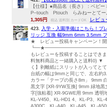
【仕様】●商品名（長さ）：ベビーミ
P−touch Ptouch らみねーと
レビュ
1,305円
税込 送料別 カードOK
423.
入学・入園準備はこちら！プレゼ
リッジ 互換 幅9mm 6mm 3.5mm フ
★ レビュー投稿キャンペーン！開催
┗━★━━━━━━━━━━━━━
もレビューを投稿することはできま
料無料商品と一緒購入と送料0) ▼ 
く】剥離紙にスリットが入ってとても
台紙の幅は9mmと同じで、左右約3.25
カラー「テープの長さ8m」 9mm 白地黒文
黒文字 [XR-9YW互換] 9mm 緑地黒
字[強粘着] XR-9GWE用 9mm 透明地黒
KL-V450、KL-HD1 4、KL-P3、KL-
A300C、KL-A40、KL-A45、KL-A5