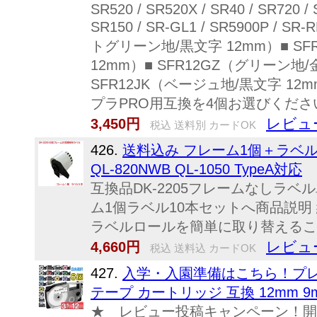
SR520 / SR520X / SR40 / SR720 / 
SR150 / SR-GL1 / SR5900P / S
トグリーン地/黒文字 12mm）■ SFR
12mm）■ SFR12GZ（グリーン地/
SFR12JK（ベージュ地/黒文字 12
プラPRO用互換を4個お選びくださ
レビュ
3,450円
税込 送料別 カードOK
426.
送料込み フレーム1個＋ラベルロール5
QL-820NWB QL-1050 TypeA対応
互換品DK-2205フレームなしラベル
ム1個ラベル10本セットへ商品説明
ラベルロールを簡単に取り替えること
レビュ
4,660円
税込 送料込 カードOK
427.
入学・入園準備はこちら！プレゼ
テープ カートリッジ 互換 12mm 9mm 
★ レビュー投稿キャンペーン！開催