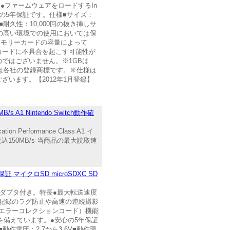
しています。●ファームウェアをロードするIn
安心の5年保証です。仕様■サイズ：
85℃■耐久性：10,000回の抜き挿しサ
の高い環境での使用においては保
。※メモリーカードの容量によって
カードに不具合を起こす可能性が
ではございません。※1GBは
ンド名は各社の登録商標です。※仕様は
います。【2012年1月登録】
s A1 Nintendo Switch動作確
Performance Class A1 イ
込150MB/s 当商品の最大読取速
証 マイクロSD microSDXC SD
ド変換アダプタ付き。特長●最大転送速度
ンのビデオ記録のラグ防止や高速の連続撮影
C（エラーコレクションコード）機能
を備えています。●安心の5年保証
0■動作電圧：2.7から3.6V■動作環