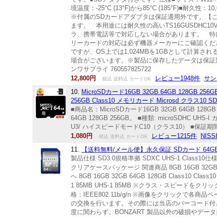
境温度：-25°C (13°F)から85°C (185°F
※付属のSDカードアダプタは保証適用外です。【
ます。 本用途には耐久性の高いTS16GUSDHC10V
ラ、携帯電話等で対応しない場合があります。 特
リーカードの対応は必ず機器メーカーにご確認ください
ですが、OS上では1,024MBを1GBとして計算
場合がございます。※製品に保存したデータは保証
ンワサプライ 760557825722
12,800円
レビュー1948件
サン
税込 送料込 カードOK
10.
MicroSDカード16GB 32GB 64GB 128GB 
256GB Class10 メモリカード Microsd クラ
■商品名：MicroSDカード16GB 32GB 64GB 128G
64GB 128GB 256GB。 ■種類: microSDHC U
U3/ ハイスピードモードC10（クラス10） ■保証期間
1,080円
レビュー1215件
NISS
税込 送料込 カードOK
11.
【送料無料/メール便】永久保証 SDカード 64GB クラス
製品仕様 SD3.0規格準拠 SDXC UHS-1 Cla
クリアケースパッケージ 関連商品 8GB 16GB 32GB 64G
へ 8GB 16GB 32GB 64GB 128GB Class10 Class10 
1 85MB UHS-1 85MB ※クラス・スピードをクリ
格：IEEE802.11b/g/n ※画像をクリックで
の交換を行います。その際には当店のバーコード付
度に関わらず、BONZART 製品以外の破損やデ