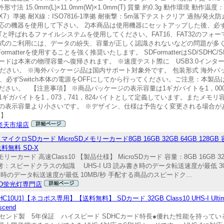
ss A1 外形寸法 15.0mm(L)×11.0mm(W)×1.0mm(T) 質量 約0.3g 動作環境 動
PX7）準拠 耐X線：ISO7816-1準拠 耐衝撃：5m落下テストクリア 過熱/発
対応の機器を使用して下さい。 2)本商品は使用機器にセットアップした後、必
exFATと呼ばれるファイルシステムを使用してください。FAT16、FAT32のフ
ット形式のご利用には、データの紛失、容量が正しく認識されないなどの問題が多
atterを使用することを強く推奨いたします。 SDFormatterはSD/SDH
ドは本来の物理容量へ復帰されます。 ※速度テスト際に USB3.0インタ
てください。 ※海外パッケージ品は国内サポート対象外です。 包装形式 海外パッ
必ずSwitch本体の電源をOFFにしてから行ってください。ご注意：本製品は「Nint
い。 【注意事項】 ※商品パッケージの表示容量は1ギガバイトを1，000，
ギガバイトを1，073，741，824バイトとして定義しています。またメモ
の表示容量より小さいです。 ※デザイン、仕様は予告なく変更される場合が
て】
D楽天市場店
ロSDカード MicroSDメモリーカード8GB 16GB 32GB 64GB 128GB 
送料無料 SD-X
ーカード 高速Class10 【製品仕様】 MicroSDカード 容量：8GB 16GB 32G
-I 備考：スピードクラスの知識 UHS-I U3 読み書き時のデータ転送速度が最低 30
書き時のデータ転送速度が最低 10MB/秒 手配する商品のスピードク...
ED蛍光灯専門店
U1]【ネコポス専用】【送料無料】 SDカード 32GB Class10 UHS-I Ultim
cend
信頼のトランセンド製 5年保証 ハイスピード SDHCカード特長●優れた性能を持ってい