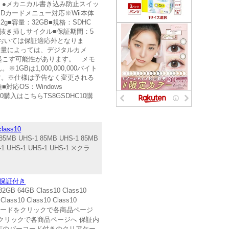
します。●メカニカル書き込み防止スイッ
iiのSDカードメニュー対応※Wii本体
g■容量：32GB■規格：SDHC
000回の抜き挿しサイクル■保証期間：5
おいては保証適応外となりま
ドの容量によっては、デジタルカメ
起こす可能性があります。 メモ
は1,000,000,000バイト
です。※仕様は予告なく変更される
OS：Windows
HC10購入はこちらTS8GSDHC10購
ass10
 85MB UHS-1 85MB UHS-1 85MB
 UHS-1 UHS-1 UHS-1 ※クラ
永久保証付き
4GB Class10 Class10
s10 Class10 Class10
B ※クラス・スピードをクリックで各商品ページ
 ※画像をクリックで各商品ページへ 保証内
店のバーコード付きのクリアケー