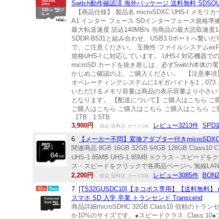
Switch動作確認済 海外パッケージ 送料無料 SDSQUA
【商品仕様】 製品名 microSDXC UHS-I メモリカード 
A1 インター フェース SDインターフェース規格準拠 UHS
最大転送速度 読込140MB/s 当商品の最大読取速度
SDDR-B531と組み合わせ、USB3.0ポートへ
で、ご注意ください。 互換性 ファイルシステムex
規格UHS-I に対応しています。 UHS-I 対応機
microSD カードを抜き差しは、必ずSwitch本体
かじめご確認の上、ご購入ください。 【注意事項】 
オペレーティングシステムに1ギガバイトを1，07
いただけるメモリ容量は商品の表示容量より小さい
となります。 【配送について】ご購入はこちら ご
ご購入はこちら ご購入はこちら ご購入はこちら ご購入
1TB 1.5TB
3,900円
レビュー3213件
SP
税込 送料込 カードOK
6.
【メーカー不問】変換アダプター付きmicroSDXCカード
関連商品 8GB 16GB 32GB 64GB 128GB Class10 Clas
UHS-1 85MB UHS-1 85MB ※クラス・スピードをクリック
ス・スピードをクリックで各商品ページへ 無線LAN搭載
2,200円
レビュー3085件
BON
税込 送料込 カードOK
7.
[TS32GUSDC10]【ネコポス専用】【送料無料】 mic
スマホ SD 入学 卒業 トランセンド Transcend
商品詳細microSDHC 32GB Class10 信頼
か10%のサイズです。●スピードクラス: Class 10