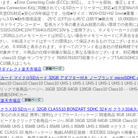
●Error Correcting Code (ECC)に対応し、エラーを探知、修正
amera Connection Kit)に同梱されているSDカードリーダーに対応●任天堂W
DSi対応●安心の5年保証です。仕様■サイズ：W24×D32×H2.1mm■重量：2
ら3.6V■動作環境温度： -25°C (13°F)から85°C (185°F)■耐久性：10,
】※ドライブレコーダー、監視カメラ等の書き込み頻度の高い環境での使用に
TS32GUSDHC10V/TS64GUSDXC10Vをご使用下さい。※メモリーカー
に2GB以上のメモリーカードは対応しない場合やメモリーカードに不具合を
。※転送スピードはすべての環境おいて保証されるものではございません。※1GB
されるため、0.93GBと表示されます。※すべてのブランド名は各社の登録商標
象外です。※商品の仕様や画像が製品と異なる場合がございます。対応機種■対応
ド：class10 32gb サンワサプライ 760557818373容量ラインナップTS4GSD
HC10購入はこちら
ワダイレクト楽天市場店
ド マイクロSDカード 32GB アダプター付き ノーブランド microSDHC cl
s10 Class10 Class10 Class10 UHS-1 UHS-1 UHS-1 UHS-1 UHS-1 UHS-1
で各商品ページへ 16GB 32GB 64GB 128GB Class10 Class10 - - UHS-1
SDHCカー...
Z楽天市場店
ス10 SDカード 32GB CLASS10 BONZART SDHC 32ギガ クラス10
 安心の永久保証 携帯に便利なクリアケースパッケージ 関連商品 8GB 16GB 32GB 6
ス・スピードをクリックで各商品ページへ 8GB 16GB 32GB 64GB 128GB Class10 Clas
1 UHS-1 85MB UHS-1 85MB UHS-1 85MB UHS-1 85MB UHS-1 85M
SDHC CLASS 10 海外パッケージ 無線LAN対応規格：IEEE802.11b/g/n
中に故障した場合、無償で修理または同等品との交換を行います。その際には当