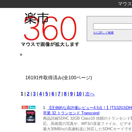
マウス
らに詳しく検索
»
16191件取得済み(全100ページ)
1
|
2
|
3
|
4
|
5
|
6
|
7
|
8
|
9
|
10
|
次へ
1.
【圧倒的な高評価レビュー4.5点！】[TS32GSDHC
卒業 32 トランセンド Transcend
商品詳細SDHC 32GB Class10 信頼のトランセンド製 
応。高画質の写真や、MP3の音楽ファイル、ビデオ
最大30MB/sの高速転送に対応したSDHCカードです。