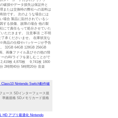
外の破損やデータ損失は保証外と
修理または交換時の弊社への送料は
有効です。 次のような場合には
い場合 製品に貼付されているシ
因する損傷、故障の場合 他の製
弊社にて責任もって処分させていた
いただきます。 注意事項 ご不明
ご了承くださいませ。 在庫状況な
 ※商品の仕様やパッケージが予告
64GB 128GB 256GB
くの音楽、動画、画像ファイル及びその他の情
ーのAVライフを楽しむことがで
19枚 4,870枚 9,741枚 1800
0分 2時間40分 5時間20分 音楽
ass10 Nintendo Switch動作確
ター フェース SDインターフェース規
最大） 準拠規格 SDメモリカード規格
L HD アプリ最適化 Nintendo