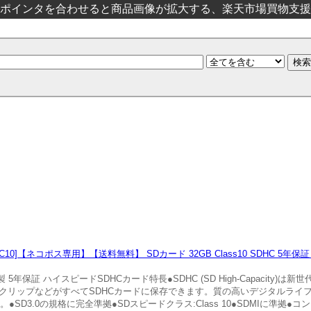
ポインタを合わせると商品画像が拡大する、楽天市場買物支援
10]【ネコポス専用】【送料無料】 SDカード 32GB Class10 SDHC 5年保
5年保証 ハイスピードSDHCカード特長●SDHC (SD High-Capacity)は新世代の
クリップなどがすべてSDHCカードに保存できます。質の高いデジタルライ
●SD3.0の規格に完全準拠●SDスピードクラス:Class 10●SDMIに準拠●