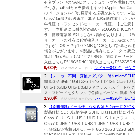
有名ブランドのNANDフラッシュチップを搭載しています。
チ付き。●iPadカメラ接続用キット(Apple iPad C
のバージョンを4.0に更新する必要があります。●任天堂
Class10■最大転送速度：30MB/秒■動作電圧：2.7Vか
年保証（トランセンド社 メーカー保証）【ご注意
す。 本用途には耐久性の高いTS16GUSDHC10V/
ラ、携帯電話等で対応しない場合があります。 特
リーカードの対応は必ず機器メーカーにご確認ください
ですが、OS上では1,024MBを1GBとして計算
場合がございます。※製品に保存したデータは保証対
10/8.1/8/7/Vista【2011年2月登録】関連キーワー
入はこちらTS16GSDHC10購入はこちらTS32GSD
9,680円
レビュー8432件
サン
税込 送料込 カードOK
2.
【メーカー不問】変換アダプター付きmicroSDHCカー
関連商品 8GB 16GB 32GB 64GB 128GB Class10 Clas
UHS-1 85MB UHS-1 85MB ※クラス・スピードをクリック
ス・スピードをクリックで各商品ページへ 無線LAN搭載
1,900円
レビュー8320件
BON
税込 送料込 カードOK
3.
【送料無料/メール便】永久保証 SDカード 32GB クラ
製品仕様 SD3.0規格準拠 SDHC Class10仕様に対応
Class10 - UHS-1 UHS-1 UHS-1 UHS-1 ※クラ
Class10 UHS-1 UHS-1 UHS-1 UHS-1 UHS-
へ 無線LAN搭載SDHCカード 8GB 16GB 32GB 
容 BONZARTメモリ製品が、正常な状態で使用