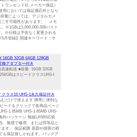
年保証（トランセンド社 メーカー保証）
使用においては保証適応外となり
カードの容量によっては、デジタルカメ
起こす可能性があります。 メモ
は1,000,000,000バイト
です。※仕様は予告なく変更される
年5月登録】関連キーワード：サ
GB 32GB 64GB 128GB
カード変換アダプター付き
超高速転送 ■容量: 16GB 32GB
GB~256GBはスピードクラスUHS-I
ギガ クラス10 UHS-1永久保証付き
、差し込むだけで使えます 携帯に便利な
1 ※クラス・スピードをクリックで各商品ページ
 UHS-1 85MB UHS-1 85MB UHS-
10 海外パッケージ 無線LAN対応規
した場合、無償で修理、または同等品と
ます。 保証範囲 原因や損害の程
いても保証致しかねます。バックア