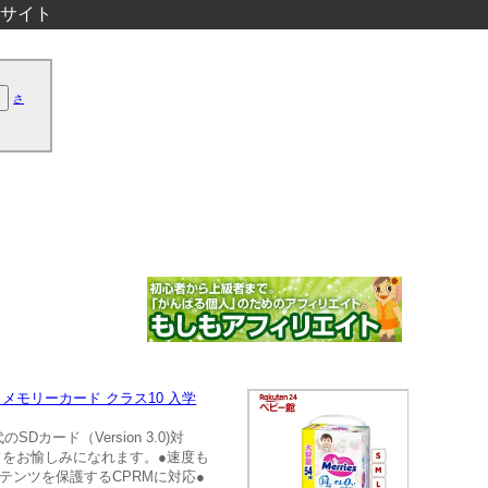
サイト
さ
証 メモリーカード クラス10 入学
SDカード（Version 3.0)対
フをお愉しみになれます。●速度も
コンテンツを保護するCPRMに対応●