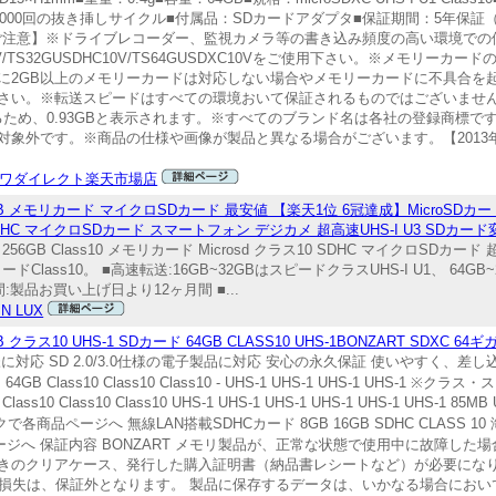
)■耐久性：10,000回の抜き挿しサイクル■付属品：SDカードアダプタ■保証期間：5
ご注意】※ドライブレコーダー、監視カメラ等の書き込み頻度の高い環境での
/TS32GUSDHC10V/TS64GUSDXC10Vをご使用下さい。※メモリー
に2GB以上のメモリーカードは対応しない場合やメモリーカードに不具合を
。※転送スピードはすべての環境おいて保証されるものではございません。※1GB
されるため、0.93GBと表示されます。※すべてのブランド名は各社の登録商標
対象外です。※商品の仕様や画像が製品と異なる場合がございます。【2013
ワダイレクト楽天市場店
256GB メモリカード マイクロSDカード 最安値 【楽天1位 6冠達成】MicroSDカード16
ス10 SDHC マイクロSDカード スマートフォン デジカメ 超高速UHS-I U3 SD
B 256GB Class10 メモリカード Microsd クラス10 SDHC マイクロSDカード 
HS-I カードClass10。 ■高速転送:16GB~32GBはスピードクラスUHS-I U1、 64
:製品お買い上げ日より12ヶ月間 ■...
IN LUX
10 UHS-1 SDカード 64GB CLASS10 UHS-1BONZART SDXC 64
ss10仕様に対応 SD 2.0/3.0仕様の電子製品に対応 安心の永久保証 使いやすく
B Class10 Class10 Class10 - UHS-1 UHS-1 UHS-1 UHS-
Class10 Class10 Class10 UHS-1 UHS-1 UHS-1 UHS-1 UHS-1 UHS-1 85MB
ックで各商品ページへ 無線LAN搭載SDHCカード 8GB 16GB SDHC CLASS 
各商品ページへ 保証内容 BONZART メモリ製品が、正常な状態で使用中に故障
きのクリアケース、発行した購入証明書（納品書レシートなど）が必要になり
ータ損失は、保証外となります。 製品に保存するデータは、いかなる場合にお