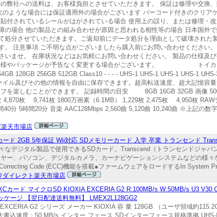
時の弊社への送料は、お客様負担とさせていただきます。 保証は修理や交換
次のような場合には保証適用外の場合がございます バーコード付きのクリア
に貼付されているシールがはがされている場合 使用上の誤り、または修理・
障の場合 他の製品との組み合わせが原因と思われる相性等の場合 日本国外で
て処分させていただきます。ご返却前にデータ処分を理由として破壊された
。 注意事項 ご不明な点がございましたら購入前にお問い合わせください。 
さいませ。 在庫状況などはお気軽にお問い合わせください。 製品の仕様及
の仕様やパッケージが予告なく変更する場合がございます。 トイカメラ
GB 256GB 512GB Class10 - - - - UHS-1 UHS-1 UHS-1 UHS
ファイル及びその他の情報を自由に保存できます。超高転送速度、超大記憶容
しむことができます。 記録時間の目安 8GB 16GB 32GB 画像 500万画
9枚 4,870枚 9,741枚 1800万画素（6.1MB） 1,229枚 2,475枚 4,950枚 
時間40分 5時間20分 音楽 AAC128Mbps 2,560曲 5,120曲 10,240曲 
Z楽天市場店
ド 2GB 5年保証 Wii対応 SDメモリーカード 入学 卒業 トランセンド Trans
ジタル製品で使用できるSDカード。Transcend（トランセンドジャパン）製
プレーヤー、パソコン、デジタルカメラ、カーナビゲーションシステムなどの様
ecting Code (ECC)機能を搭載●ファームウェアをロードするIn System Progr
ワダイレクト楽天市場店
SDXCカード マイクロSD KIOXIA EXCERIA G2 R:100MB/s W:50MB/s U3 V30 
外パッケージ 【翌日配達送料無料】 LMEX2L128GG2
EXCERIA G2 シリーズ メーカー KIOXIA 容 量 128GB （ユーザ領域約11
最大書込速度：50 MB/s インター フェース SDインターフェース規格準拠 UHS-I