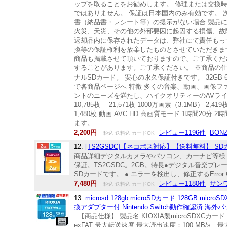
ップを取ることをお勧めします。 修理または交換
ではありません。 保証は日本国内のみ有効です。 
書（納品書・レシート等）の提示がない場合 製品
火災、天災、その他の外部要因に起因する損傷、故
返却品内に保存されたデータは、弊社にて責任もっ
換等の保証権利を放棄したものとさせていただきます
商品も掲載させて頂いておりますので、ご了承くだ
することがあります。ご了承ください。 ※商品
ナルSDカード。 安心の永久保証付きです。 32GB 64GB 128
で各商品ページへ 特徴 多くの音楽、動画、画像
ントのニーズを満たし、ハイクオリティーのAVライフを楽
10,785枚 21,571枚 1000万画素（3.1MB） 2,41
1,480枚 動画 AVC HD 高画質モード 1時間20分 2
ます。
2,200円
レビュー1196件
BON
税込 送料込 カードOK
12.
[TS2GSDC]【ネコポス対応】【送料無料】 SDカー
商品詳細デジタルカメラやパソコン、カーナビ等様々なデ
保証。TS2GSDC。2GB。特長●デジタル音楽
SDカードです。 ● エラーを検出し、修正するError Corr
7,480円
レビュー1180件
サン
税込 送料込 カードOK
13.
microsd 128gb microSDカード 128GB micro
換アダプター付 Nintendo Switch動作確認済 海
【商品仕様】 製品名 KIOXIA製microSDXCカード 
exFAT 最大転送速度 最大読出速度：100 MB/s、