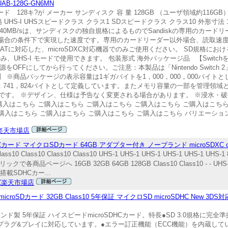
B-128G-GN6MN
128キ?が メーカー サンディスク 容 量 128GB （ユーザ領域約116GB） Applicat
-I UHSスピードクラス クラス1 SDスピードクラス クラス10 外形寸法 10.92mm
140MB/sは、サンディスクの独自規格によるものでSandiskの専用のカードリー
繋いだ場合の条件下で実現した速度です。専用のカードリーダー以外場合、読取速度は
FATに対応した、microSDXC対応機器でのみご使用ください。 SD規格に
器でのみ、UHS-I モードで使用できます。 包装形式 海外パッケージ品 【Swit
の電源をOFFにしてから行ってください。ご注意：本製品は「Nintendo Switc
※商品パッケージの表示容量は1ギガバイトを1，000，000，000バイト
3，741，824バイトとして定義しています。またメモリ容量の一部を管理領
です。 ※デザイン、仕様は予告なく変更される場合があります。 ※浸水・
購入はこちら ご購入はこちら ご購入はこちら ご購入はこちら ご購入はこちら
はこちら ご購入はこちら ご購入はこちら ご購入はこちら バリエーション 64GB
D楽天市場店
 マイクロSDカード 64GB アダプター付き ノーブランド microSDXC clas
s10 Class10 Class10 Class10 UHS-1 UHS-1 UHS-1 UHS-1 UHS-1 UHS-1
で各商品ページへ 16GB 32GB 64GB 128GB Class10 Class10 - - UHS-1
SDHCカー...
Z楽天市場店
roSDカード 32GB Class10 5年保証 マイクロSD microSDHC New 3D
のトランセンド製 5年保証 ハイスピードmicroSDHCカード。特長●SD 3.0規格に
●プラグ&プレイに対応しています。●エラー訂正機能（ECC機能）を内蔵しています。●Se