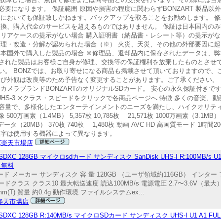
要になります。 保証範囲 原因や損害の程度に関わらずBONZART 製品以
合においても保証致しかねます。バックアップを取ることをお勧めします。 
交換、購入代金のサービスを超えるものではありません。 保証は日本国内のみ
クリアケースの提示がない場合 購入証明書（納品書・レシート等）の提示がな
修理・改造・分解が認められた場合（※） 火災、天災、その他の外部要因に起
日本国外で購入した製品の場合 ※修理品、返却品内に保存されたデータは、
された製品はお客様ご自身が修理、交換等の保証権利を放棄したものとさせて
。 BONZでは、お取り寄せになる商品も掲載させて頂いておりますので、
及び外観は改良等のため予告なく変更することがあります。ご了承ください。
BONZARTのオリジナルSDカード。 安心の永久保証付きです。 32GB 
1 UHS-1 UHS-1 UHS-3 ※クラス・スピードをクリックで各商品ページへ 特徴 多
容量で、多様化したエンターテインメントのニーズを満たし、ハイクオリティ
画素（1.4MB） 5,357枚 10,785枚 21,571枚 1000万画素（3.1MB） 2,4
AWデータ（20MB） 370枚 740枚 1,480枚 動画 AVC HD 高画質モード 1時間2
曲 ※上記の数字は使用する機器によって異なります。
Z楽天市場店
C 128GB マイクロsdカード サンディスク SanDisk UHS-I R:100MB/s U1 Cl
料無料
リカード メーカー サンディスク 容 量 128GB （ユーザ領域約116GB） イン
ピードクラス クラス10 最大転送速度 読込100MB/s 電源電圧 2.7〜3.6V（
1.0mm(T) 質量 約0.4g 動作環境 ファイルシステムex...
D楽天市場店
DXC 128GB R:140MB/s マイクロSDカード サンディスク UHS-I U1 A1 FUL