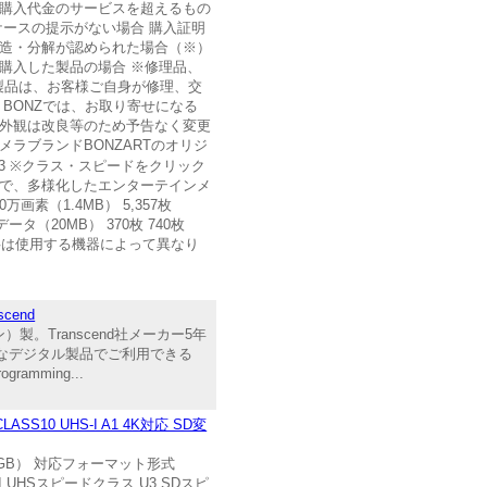
、購入代金のサービスを超えるもの
ケースの提示がない場合 購入証明
改造・分解が認められた場合（※）
購入した製品の場合 ※修理品、
製品は、お客様ご自身が修理、交
BONZでは、お取り寄せになる
び外観は改良等のため予告なく変更
ブランドBONZARTのオリジ
-1 UHS-3 ※クラス・スピードをクリック
量で、多様化したエンターテインメ
素（1.4MB） 5,357枚
RAWデータ（20MB） 370枚 740枚
※上記の数字は使用する機器によって異なり
cend
。Transcend社メーカー5年
々なデジタル製品でご利用できる
amming...
CLASS10 UHS-I A1 4K対応 SD変
5.2GB） 対応フォーマット形式
 UHSスピードクラス U3 SDスピ