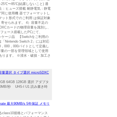
作温度：-25℃〜85℃(結露しないこと) 適
火防止：ヒューズ搭載 耐静電気：静電
ず同じ使用機 器でフォーマットし
ォーマット形式でのご利用 は保証対象
く寄せられます。 4）容量不足の
C/SDXCカードの物理容量を識別し、
ーフェース搭載したPCにて、
ケージ品 【Switchをご利用の
endo Switch 2」には対応
000，000バイトとして定義し
リ容量の一部を管理領域として使用
あります。 ※浸水・破損・加工さ
容量選択 タイプ選択 microSDXC
B 64GB 128GB 選択 アダプタ
MB/秒 UHS-I U1 読み書き時
ate 最大90MB/s 5年保証 メモリ
るclass10規格とパフォーマンス