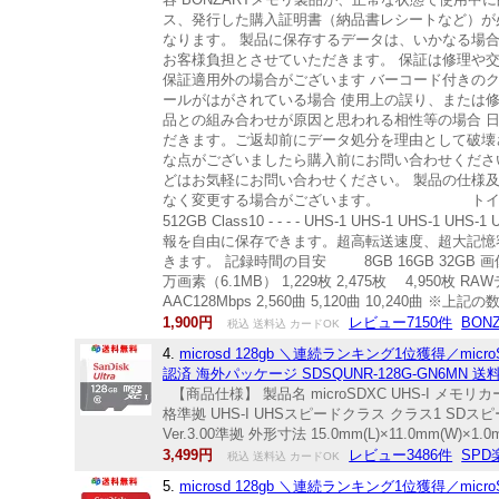
ス、発行した購入証明書（納品書レシートなど）が必
なります。 製品に保存するデータは、いかなる場
お客様負担とさせていただきます。 保証は修理や
保証適用外の場合がございます バーコード付きの
ールがはがされている場合 使用上の誤り、または
品との組み合わせが原因と思われる相性等の場合 
だきます。ご返却前にデータ処分を理由として破壊
な点がございましたら購入前にお問い合わせください
どはお気軽にお問い合わせください。 製品の仕様
なく変更する場合がございます。 トイカメラブランド
512GB Class10 - - - - UHS-1 UHS-
報を自由に保存できます。超高転送速度、超大記憶
きます。 記録時間の目安 8GB 16GB 32GB 画像 500万
万画素（6.1MB） 1,229枚 2,475枚 4,950枚 R
AAC128Mbps 2,560曲 5,120曲 10,240
1,900円
レビュー7150件
BON
税込 送料込 カードOK
4.
microsd 128gb ＼連続ランキング1位獲得／microSDX
認済 海外パッケージ SDSQUNR-128G-GN6MN 送
【商品仕様】 製品名 microSDXC UHS-I メモ
格準拠 UHS-I UHSスピードクラス クラス1 SDス
Ver.3.00準拠 外形寸法 15.0mm(L)×11.0mm(W)×
3,499円
レビュー3486件
SP
税込 送料込 カードOK
5.
microsd 128gb ＼連続ランキング1位獲得／microS