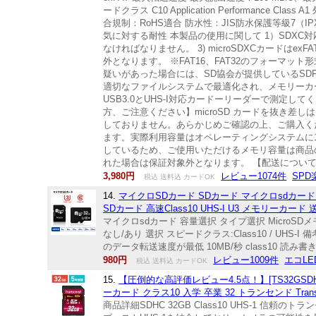
ードクラス C10 Application Performance Cla
合規制：RoHS適合 防水性：JIS防水保護等級7（I
気に対する耐性 本製品の使用に関して 1）SDXC
なければなりません。 3) microSDXCカードは
外となります。 ※FAT16、FAT32のフォーマ
疑いがあった場合には、SD協会が提供しているSDForm
適切なファイルシステムで最適化され、メモリーカー
USB3.0とUHS-I対応カードーリーダーで測定し
方、ご注意ください】microSD カードを抜き差しは、
しておりません。あらかじめご確認の上、ご購入くださ
ます。実際利用容量はオペレーティングシステムに1
しているため、ご使用いただけるメモリ容量は商品
れた場合は保証対象外となります。 【配送につい
3,980円
レビュー1074件
SP
税込 送料込 カードOK
14.
マイクロSDカード SDカード マイクロsdカード マイク
SDカード 高速Class10 UHS-I U3 メモリーカード 
マイクロsdカード 容量選択 タイプ選択 MicroSDメモリ
なし/あり 選択 スピードクラス:Class10 / UHS
のデータ転送速度が最低 10MB/秒 class10 読み
980円
レビュー1009件
エコL
税込 送料込 カードOK
15.
【圧倒的な高評価レビュー4.5点！】[TS32GSDHC10
ーカード クラス10 入学 卒業 32 トランセンド Trans
商品詳細SDHC 32GB Class10 UHS-1 