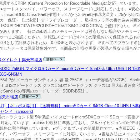
護するCPRM (Content Protection for Recordable Media)に対応
搭載しています。●オートスタンバイ、パワーオフ、スリープモードに対応しています。●
規格：microSDHC Class10■動作電圧：2.7から3.6V■動作環境温度：-25から
ーカー保証）【ご注意】※ドライブレコーダー、監視カメラ等の書き込み頻度
SDHC10V/TS32GUSDHC10V/TS64GUSDXC10Vをご使用下さい
があります。 特に2GB以上のメモリーカードは対応しない場合やメモリー
カーにご確認ください。※転送スピードはすべての環境おいて保証されるもの
024MBを1GBとして計算されるため、0.93GBと表示されます。※すべてのブラ
存したデータは保証対象外です。※商品の仕様や画像が製品と異なる場合がござ
ワダイレクト楽天市場店
C 256GB マイクロSDカード microSDカード SanDisk Ultra UHS-I R:150MB/
6G-GN6MN
キ?が メーカー サンディスク 容 量 256GB （ユーザ領域約232GB） Application 
I UHSスピードクラス クラス1 SDスピードクラス クラス10 最大転送速度 読
ndiskの専用のカードリーダーSDDR-B531...
D楽天市場店
【ネコポス専用】【送料無料】 microSDカード 64GB Class10 UHS-I 5年保
ド Transcend
S-1対応 信頼のトランセンド製 5年保証 ハイスピードmicroSDXCカード SDカー
1（UHS-I）規格に対応しています。●class10規格に準拠しており、フルハイビジョ
3.01規格に完全準拠しています。●プラグ＆プレイの簡単操作です。●内蔵EC
バイ、パワーオフ、スリープモードに対応しています。●書込み防止スイッチ
1mm■重量：0.4g■容量：64GB■規格：microSDXC UHS-I U1 Class1