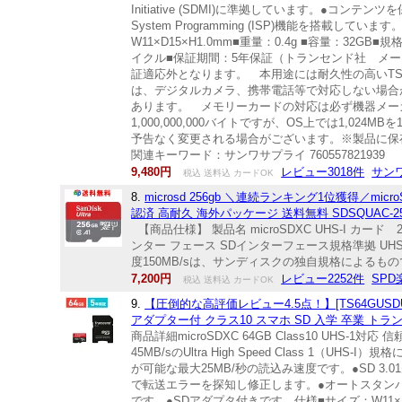
Initiative (SDMI)に準拠しています。●コンテンツを保
System Programming (ISP)機能を
W11×D15×H1.0mm■重量：0.4g ■容量：32GB■
イクル■保証期間：5年保証（トランセンド社 メ
証適応外となります。 本用途には耐久性の高いTS16GU
は、デジタルカメラ、携帯電話等で対応しない場合
あります。 メモリーカードの対応は必ず機器メー
1,000,000,000バイトですが、OS上では1,
予告なく変更される場合がございます。※製品に保
関連キーワード：サンワサプライ 760557821939
9,480円
レビュー3018件
サン
税込 送料込 カードOK
8.
microsd 256gb ＼連続ランキング1位獲得／microSDX
認済 高耐久 海外パッケージ 送料無料 SDSQUAC-25
【商品仕様】 製品名 microSDXC UHS-I カード 256
ンター フェース SDインターフェース規格準拠 UHS-
度150MB/sは、サンディスクの独自規格によるものでSa
7,200円
レビュー2252件
SP
税込 送料込 カードOK
9.
【圧倒的な高評価レビュー4.5点！】[TS64GUSDU1]
アダプター付 クラス10 スマホ SD 入学 卒業 トランセン
商品詳細microSDXC 64GB Class10 UH
45MB/sのUltra High Speed Class 
が可能な最大25MB/秒の読込み速度です。●SD 
で転送エラーを探知し修正します。●オートスタン
です。●SDアダプタ付きです。仕様■サイズ：W11×D15×H