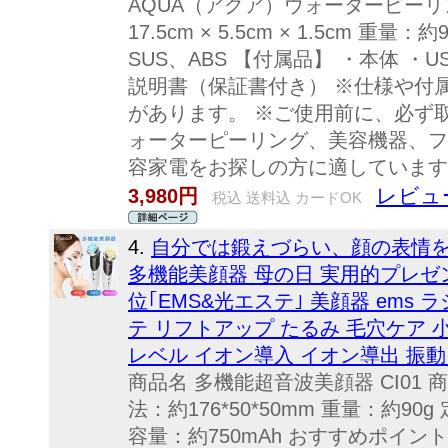
AQUA（アクア）ウォーターピーリ
17.5cm × 5.5cm × 1.5cm 
SUS、ABS 【付属品】 ・本体 ・
説明書（保証書付き） ※仕様や付
があります。 ※ご使用前に、必ず
ォーターピーリング、美容機器、フ
容家電をお探しの方に適しています
レビュー
3,980円
税込 送料込 カードOK
4.
自分では鍛えづらい、顔の表情を
多機能美顔器 母の日 実用的プレゼン
位｢EMS&光エステ｣ 美顔器 ems 
テ リフトアップ たるみ 毛穴ケア 
レベル イオン導入 イオン導出 振動
商品名 多機能超音波美顔器 CI01
法：約176*50*50mm 重量：約90
容量：約750mAh おすすめポイント