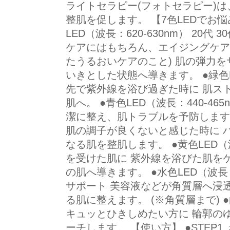
ライトセラピー(フォトセラピー)
整肌を促します。 【7色LEDでお
LED（波長：620-630nm） 20代 3
ケアにはもちろん、エイジングケア※
たうるおいケアのこと) 肌の弾力
いきとした状態へ導きます。 ●緑色LE
先で紫外線を浴び過ぎた時に 肌ス
肌へ。 ●青色LED（波長：440-4
潔に整え、肌トラブルを予防します。 
肌の調子が良くないと感じた時に 
なる肌を整肌します。 ●黄色LED（波
を受けた肌に 紫外線を浴びた肌を
の肌へ導きます。 ●水色LED（波長
サポート 美容液などが角質層へ浸
る肌に整えます。 (※角質層まで) ●
キュッとひきしめたい方に 輪郭の
ーチします。 【使い方】 ●STEP