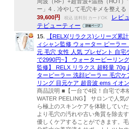
周波（RF）+超音波+温熱（HOT
ー」4．冷やして毛穴キメを整える「
レビュ
39,600円
税込 送料別 カードOK
テビューティー
15.
【RELX(リラクス)シリーズ累
ィシャン監修 ウォーター ピーラー
元 毛穴 女性 人気 プレゼント 自
で2990円~】 ウォーターピーリン
監修】 RELX リラクス 超軽量 70
ターピーラー 洗顔ピーラー 毛穴ケ
リング 目元ケア 超音波 ems イオ
商品説明 ■【一台で4役！自宅で本格
WATER PEELING】 サロンで
ら極上のスキンケアを体験していた
より毛穴の汚れや古い角質を除去す
優しくケアすることができます。毛