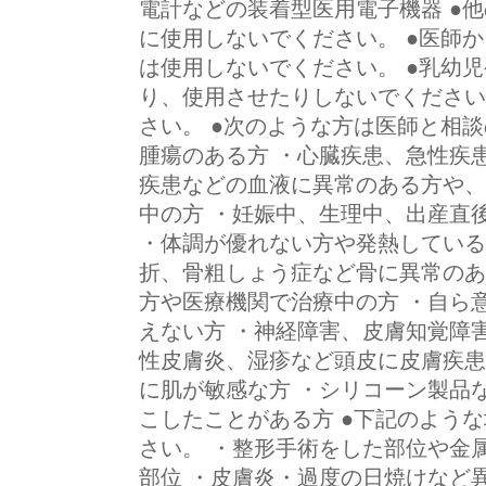
電計などの装着型医用電子機器 ●
に使用しないでください。 ●医師
は使用しないでください。 ●乳幼
り、使用させたりしないでください
さい。 ●次のような方は医師と相
腫瘍のある方 ・心臓疾患、急性疾
疾患などの血液に異常のある方や、
中の方 ・妊娠中、生理中、出産直
・体調が優れない方や発熱している
折、骨粗しょう症など骨に異常のあ
方や医療機関で治療中の方 ・自ら
えない方 ・神経障害、皮膚知覚障
性皮膚炎、湿疹など頭皮に皮膚疾患
に肌が敏感な方 ・シリコーン製品
こしたことがある方 ●下記のよう
さい。 ・整形手術をした部位や金
部位 ・皮膚炎・過度の日焼けなど