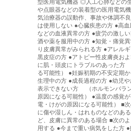
型医用電気機器 ◎人工心肺などの
や点眼器などの装着型の医用電気
気治療器の誤動作、事故や体調不良
は使用しない ●心臓疾患の方 ●高
などの血液異常の方 ●疲労の激しい
酒や薬を服用中の方 ●知覚・痛覚異
り皮膚異常がみられる方 ●アレルギ
黒皮症の方 ●アトピー性皮膚炎およ
に肌・頭皮にトラブルのあった方
る可能性） ●妊娠初期の不安定期か
生理中の方 ●成長過程の方 ●幼児
表示できない方 （ホルモンバラ
原因になる可能性） ●温度の感覚
電・けがの原因になる可能性） ■次
に傷や湿しん・はれものなどのある
ど、皮膚に異常のある場合 ■次の
用する ●今まで重い病気をした方 