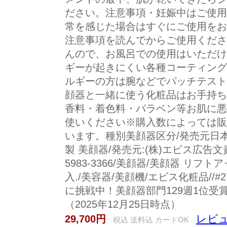
ださい。注意事項・妊娠中はご使用
常を感じた場合はすぐにご使用をお
注意事項を読んでからご使用くださ
んので、お風呂での使用はいただけ
ギーが起きにくい各種コーティング
ルギーの方は腕などでパッチテスト
顔器と一緒に使う化粧品はお手持ち
香料・着色料・パラベン等お肌に悪
使いください※購入数によっては販
います。種別美顔器区分/発売元日本製
製 美顔器/発売元:(株)エビス広告
5983-3366/美顔器/美顔器 リフ
入./美容器/美顔機/エビス化粧品//#270
に挑戦中！美顔器部門129週1位受賞
（2025年12月25日時点）
レビュ
29,700円
税込 送料込 カードOK