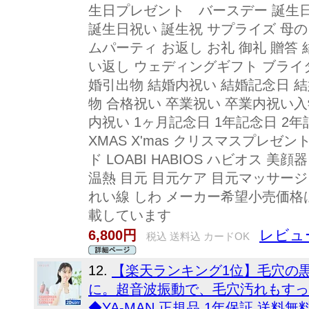
生日プレゼント バースデー 誕生日
誕生日祝い 誕生祝 サプライズ 母の
ムパーティ お返し お礼 御礼 贈答 
い返し ウェディングギフト ブライ
婚引出物 結婚内祝い 結婚記念日 結
物 合格祝い 卒業祝い 卒業内祝い入
内祝い 1ヶ月記念日 1年記念日 2
XMAS X'mas クリスマスプレゼン
ド LOABI HABIOS ハビオス 
温熱 目元 目元ケア 目元マッサージ
れい線 しわ メーカー希望小売価
載しています
レビュー
6,800円
税込 送料込 カードOK
12.
【楽天ランキング1位】毛穴の
に。超音波振動で、毛穴汚れもすっ
◆YA-MAN 正規品 1年保証 送料無料 