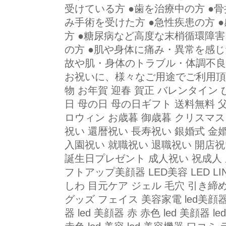
受けている方 ●歯を治療中の方 ●
み手術を受けた方 ●急性疾患の方 
方 ●糖尿病など高度な末梢循環障害
の方 ●肌や身体に痛み・異常を感
故や肌・身体のトラブル・体調不良の
お祝いに、様々なご用途でご利用頂
物 お年賀 迎春 賀正 バレンタイン
日 母の日 母の日ギフト 送料無料 
ロウィン お歳暮 御歳暮 クリスマス
祝い 還暦祝い 長寿祝い 銀婚式 金
入園祝い 就職祝い 退職祝い 開店祝
誕生日プレゼント 成人祝い 祝成人
フトアップ美顔器 LED美容 LED L
しわ 目元ケア ジェル 毛穴 引き締め
グッズ フェイス 美容家電 led美顔
器 led 美顔器 赤 赤色 led 美顔器 l