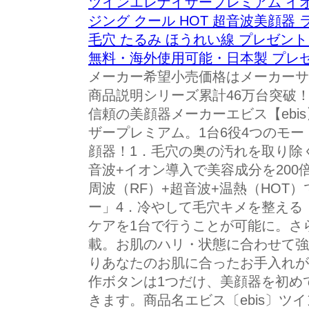
ツインエレナイザープレミアム イオ
ジング クール HOT 超音波美顔器
毛穴 たるみ ほうれい線 プレゼント 
無料・海外使用可能・日本製 プレゼ
メーカー希望小売価格はメーカーサ
商品説明シリーズ累計46万台突破
信頼の美顔器メーカーエビス【ebi
ザープレミアム。1台6役4つのモー
顔器！1．毛穴の奥の汚れを取り除
音波+イオン導入で美容成分を200
周波（RF）+超音波+温熱（HOT
ー」4．冷やして毛穴キメを整える
ケアを1台で行うことが可能に。さ
載。お肌のハリ・状態に合わせて強
りあなたのお肌に合ったお手入れが
作ボタンは1つだけ、美顔器を初め
きます。商品名エビス〔ebis〕ツ