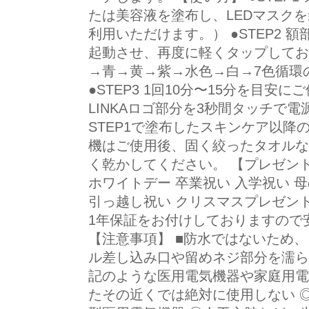
たは美容液を塗布し、LEDマスク
利用いただけます。） ●STEP2 額
起動させ、再度に軽くタップしてお
→青→黄→紫→水色→白→7色循環
●STEP3 1回10分〜15分を目
LINKAロゴ部分を3秒間タッチで
STEP1で塗布したスキンケア以降
機はご使用後、固く絞ったタオルな
く乾かしてください。 【プレゼント
ホワイトデー 卒業祝い 入学祝い 母
引っ越し祝い クリスマスプレゼント
1年保証をお付けしておりますので
【注意事項】 ■防水ではないため、
ル差し込み口や留めネジ部分を濡ら
記のような医用電気機器や家庭用電
たその近くでは絶対に使用しない 