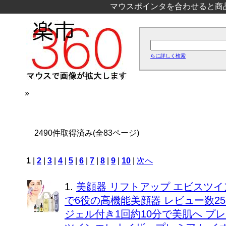
マウスポインタを合わせると商
らに詳しく検索
»
2490件取得済み(全83ページ)
1
|
2
|
3
|
4
|
5
|
6
|
7
|
8
|
9
|
10
|
次へ
1.
美顔器 リフトアップ エビスツイ
で6役の高機能美顔器 レビュー数25
ジェル付き1回約10分で美肌へ プ