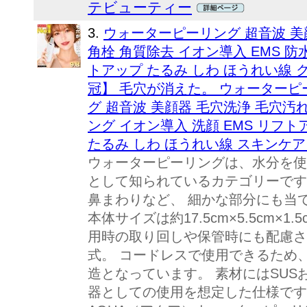
テビューティー
3.
ウォーターピーリング 超音波 美
角栓 角質除去 イオン導入 EMS 防
トアップ たるみ しわ ほうれい線 
冠】 毛穴が消えた。 ウォーターピ
グ 超音波 美顔器 毛穴洗浄 毛穴汚れ
ング イオン導入 洗顔 EMS リフト
たるみ しわ ほうれい線 スキンケア
ウォーターピーリングは、水分を使
として知られているカテゴリーです
鼻まわりなど、 細かな部分にも当
本体サイズは約17.5cm×5.5cm×1
用時の取り回しや保管時にも配慮さ
式。 コードレスで使用できるため
造となっています。 素材にはSUS
器としての使用を想定した仕様です