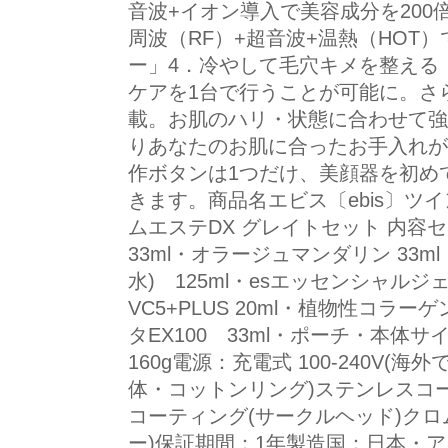
音波+イオン導入で美容成分を200
周波（RF）+超音波+温熱（HOT
ー」4．冷やして毛穴キメを整える
ケアを1台で行うことが可能に。さ
載。お肌のハリ・状態に合わせて強
りあなたのお肌に合ったお手入れが
作ボタンは1つだけ、美顔器を初め
きます。商品名エビス〔ebis〕ツ
ムエステDX グレイトセット 内容
33ml・オラージュマンダリン 33
水) 125ml・esエッセンシャルジェ
VC5+PLUS 20ml・植物性コラー
タEX100 33ml・ポーチ・本体サイ
160g電源：充電式 100-240V(
体・コットンリング)ステンレスコー
コーティング(サークルヘッド)クロ
ー)保証期間：1年製造国：日本・