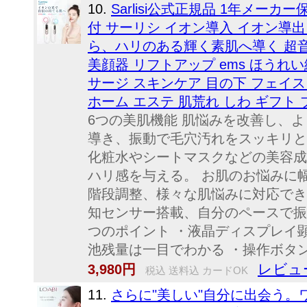
10.
Sarlisi公式正規品 1年メーカ
付 サーリシ イオン導入 イオン導
ら、ハリのある輝く素肌へ導く 超音
美顔器 リフトアップ ems ほうれい
サージ スキンケア 目の下 フェイス 
ホーム エステ 肌荒れ しわ ギフト
6つの美肌機能 肌悩みを改善し、
導き、振動で毛穴汚れをスッキリと
化粧水やシートマスクなどの美容成
ハリ感を与える。 お肌のお悩みに幅
階段調整、様々な肌悩みに対応でき
知センサー搭載、自分のペースで振
つのポイント ・液晶ディスプレイ
池残量は一目でわかる ・操作ボタンは
レビュー
3,980円
税込 送料込 カードOK
11.
さらに"美しい"自分に出会う