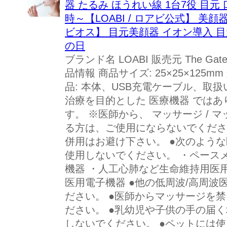
器 たるみ ほうれい線 1台7役 目元
時～【LOABI / ロアビ公式】 美顔器
ビオス】 目元美顔器 イオン導入 目
の日
ブランド名 LOABI 販売元 The Ga
品情報 商品サイズ: 25×25×125mm 
品: 本体、USB充電ケーブル、取扱
治療を目的とした 医療機器 ではあ
す。 ※医師から、 マッサージ / 
る方は、ご使用にならないでくださ
併用はお避け下さい。 ●次のよう
使用しないでください。 ・ペース
機器 ・人工心肺など生命維持用医
医用電子機器 ●他の低周波/高周
ださい。 ●医師からマッサージを
ださい。 ●乳幼児や子供の手の届
しないでください。 ●ペットには使