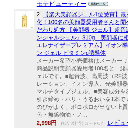
モテビューティー
2.
【楽天美顔器ジェル1位受賞】最
化！100名の美顔器愛用者さんと
だわり処方 【美顔器 ジェル】超音
ンシャルジェル』310g 美顔器に
エレナイザープレミアム】イオン導入
ン ジェル ビタミンc誘導体
メーカー希望小売価格はメーカーサ
商品説明美顔器愛用者100名と一
ェルです。■超音波、高周波（RF波
レーション、イオン導入、光美顔器
マルチタイプジェル。■美容成分を
引き締め・ハリ・うるおいを1本で
のびがよく、ポロポロが出ない上質
色・無鉱物油・ノ...
レビュー
2,998円
税込 送料別 カードOK