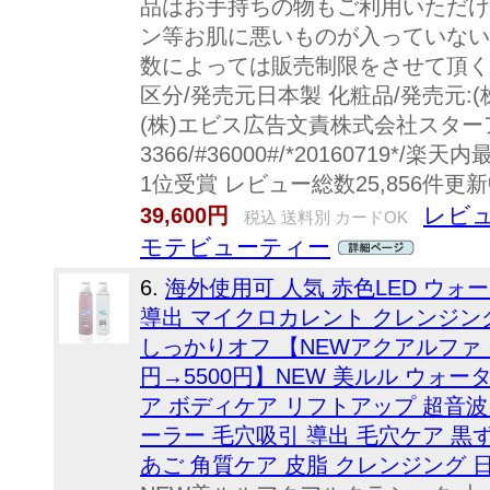
品はお手持ちの物もご利用いただけ
ン等お肌に悪いものが入っていない
数によっては販売制限をさせて頂く
区分/発売元日本製 化粧品/発売元:(
(株)エビス広告文責株式会社スターアベ
3366/#36000#/*20160719
1位受賞 レビュー総数25,856件更新
レビュ
39,600円
税込 送料別 カードOK
モテビューティー
6.
海外使用可 人気 赤色LED ウォ
導出 マイクロカレント クレンジン
しっかりオフ 【NEWアクアルファ ク
円→5500円】NEW 美ルル ウォ
ア ボディケア リフトアップ 超音波 
ーラー 毛穴吸引 導出 毛穴ケア 黒
あご 角質ケア 皮脂 クレンジング 