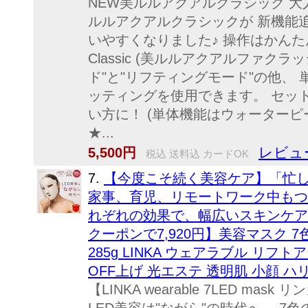
NEW美ルルアクアルクラシック 
ルルアクアルクラシックが 新機能
いやすくなりました♪ 操作はかんたん♪ 【N
Classic (美ルルアクアルファクラ
ド"と"リフティングモード"の他、
ッティングを使用できます。 セッ
い方に！ (単体機能はウォーターピ
★...
レビュー
5,500円
税込 送料込 カードOK
7.
【今度こそ続く美容ケア】「忙
家事、育児、リモートワーク中もつ
れぞれの効果で、幅広いスキンケアが1
クーポンで7,920円】美容マスク 7色
285g LINKA ウェアラブル リフ
OFF上げ 光エステ 透明肌 小顔 ハ
【LINKA wearable 7LED mas