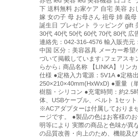
赤色 led 美容 led 美容機器 口コ
下 送料無料 お家ケア 自宅 美容 お
嫁 女の子 母 お母さん 祖母 姉 義
誕生日 プレゼント ラッピング gift 
30代 40代 50代 60代 70代 8
連絡先：042-316-4576 輸入
中国 区分：美容器具 メーカー希
づいて掲載しています↓フェアスキ
らから↓ 商品名称 【LINKA】リンカ
仕様 ●定格入力電源：5V1A ●定格
250×210×40mm(HxWxD) ●重
樹脂・シリコン ●充電時間：約2.5時
体、USBケーブル、ベルト 1セッ
※ACアダプターは付属しておりま
ージです。 ●製品の色はお客様の
明等により 実際の商品と色味が異
の品質改善・向上のため、機能及び