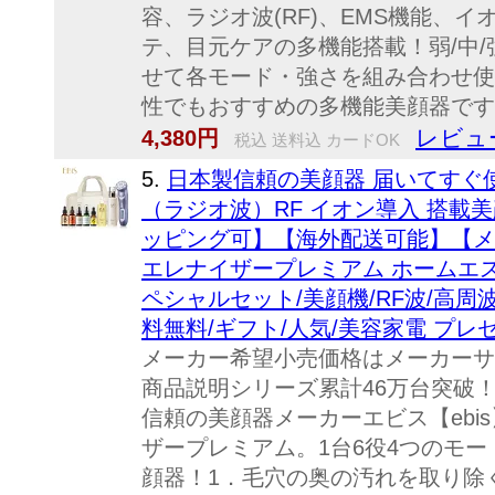
容、ラジオ波(RF)、EMS機能、
テ、目元ケアの多機能搭載！弱/中/
せて各モード・強さを組み合わせ使
性でもおすすめの多機能美顔器です。
レビュー
4,380円
税込 送料込 カードOK
5.
日本製信頼の美顔器 届いてすぐ
（ラジオ波）RF イオン導入 搭載
ッピング可】【海外配送可能】【メ
エレナイザープレミアム ホームエス
ペシャルセット/美顔機/RF波/高周
料無料/ギフト/人気/美容家電 プレ
メーカー希望小売価格はメーカーサ
商品説明シリーズ累計46万台突破
信頼の美顔器メーカーエビス【ebi
ザープレミアム。1台6役4つのモー
顔器！1．毛穴の奥の汚れを取り除