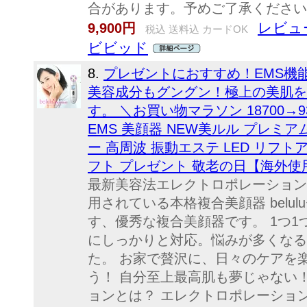
合があります。予めご了承ください
レビュー
9,900円
税込 送料込 カードOK
ビビッド
8.
プレゼントにおすすめ！EMS機
美容成分もグングン！極上の美肌を
す。 ＼お買い物マラソン 18700
EMS 美顔器 NEW美ルル プレミア
ー 高周波 振動エステ LED リフト
フト プレゼント 敬老の日【海外
最新美容法エレクトロポレーション
用されている本格複合美顔器 belulu
す、優秀な複合美顔器です。 1つ
にしっかりと対応。悩みが多くなる
た。 お家で贅沢に、日々のケアを
う！ 自分至上最高肌も夢じゃない
ョンとは？ エレクトロポレーショ