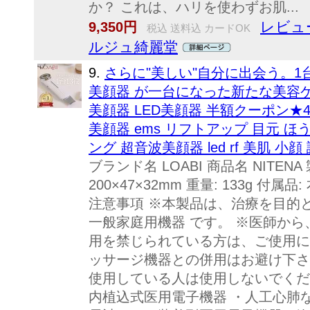
か？ これは、ハリを使わずお肌...
レビュー
9,350円
税込 送料込 カードOK
ルジュ綺麗堂
9.
さらに"美しい"自分に出会う。1
美顔器 が一台になった新たな美容ケア
美顔器 LED美顔器 半額クーポン★4
美顔器 ems リフトアップ 目元 
ング 超音波美顔器 led rf 美肌 小
ブランド名 LOABI 商品名 NITEN
200×47×32mm 重量: 133g 
注意事項 ※本製品は、治療を目的と
一般家庭用機器 です。 ※医師から、
用を禁じられている方は、ご使用に
ッサージ機器との併用はお避け下さ
使用している人は使用しないでくだ
内植込式医用電子機器 ・人工心肺