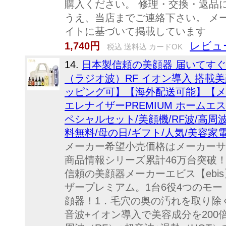
購入ください。 修理・交換・返品
うえ、当店までご連絡下さい。 メ
イトに基づいて掲載しています
レビュー
1,740円
税込 送料込 カードOK
14.
日本製信頼の美顔器 届いてすぐ
（ラジオ波）RF イオン導入 搭載
ッピング可】【海外配送可能】【メ
エレナイザーPREMIUM ホームエ
ペシャルセット/美顔機/RF波/高周
料無料/母の日/ギフト/人気/美容家
メーカー希望小売価格はメーカーサ
商品情報シリーズ累計46万台突破
信頼の美顔器メーカーエビス【ebi
ザープレミアム。1台6役4つのモー
顔器！1．毛穴の奥の汚れを取り除
音波+イオン導入で美容成分を200