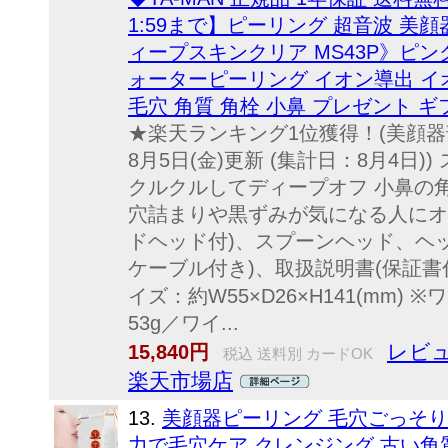
1:59まで】ピーリング 超音波 美
ィープスキンクリア MS43P》ピン
ォーターピーリング イオン導出 イ
毛穴 角質 角栓 小鼻 プレゼント ギ
★楽天ランキング1位獲得！(美顔器部
8月5日(金)更新 (集計日：8月4日
クルクルしてディープオフ 小鼻の
穴詰まりや黒ずみが気になる人にオス
ドヘッド付)、スプーンヘッド、ヘッ
ケーブル付き)、取扱説明書(保証書付)
イズ：約W55×D26×H141(mm)
53g／ワイ...
レビュ
15,840円
税込 送料別 カードOK
楽天市場店
13.
美顔器ピーリング 毛穴ごっそり
力で毛穴ケア クレンジング 古い角