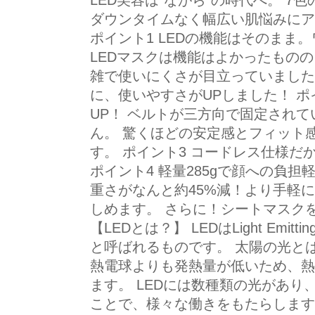
LED美容は"ながら"の時代へ。 7
ダウンタイムなく幅広い肌悩みにア
ポイント1 LEDの機能はそのまま
LEDマスクは機能はよかったもの
雑で使いにくさが目立っていました
に、使いやすさがUPしました！ ポ
UP！ ベルトが三方向で固定され
ん。 驚くほどの安定感とフィット
す。 ポイント3 コードレス仕様
ポイント4 軽量285gで顔への負
重さがなんと約45%減！より手軽
しめます。 さらに！シートマスク
【LEDとは？】 LEDはLight Emit
と呼ばれるものです。 太陽の光と
熱電球よりも発熱量が低いため、熱
ます。 LEDには数種類の光があ
ことで、様々な働きをもたらします