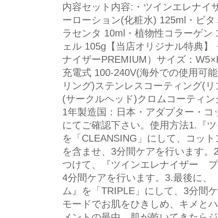
内容セット内容:・ツインエレナイザ
ーローション(化粧水) 125ml・ビタミ
ラセンタ 10ml・植物性コラーゲン
ェル 105g【当店オリジナル特典
ナイザーPREMIUM）サイズ：W5×H
充電式 100-240V(海外での使用
リング)ステンレスコーティング(リ
(サークルヘッド)クロムコーティン
1年製造国：日本・アダプター・コ
にてご確認下さい。使用方法1.『
を「CLEANSING」にして、コ
を含ませ、3分間ケアを行います。
つけて、『ツインエレナイザー プ
4分間ケアを行います。3.最後に
ム』を「TRIPLE」にして、3分間
モードでお肌をひきしめ、キメとハ
メントの最中、肌が乾いてきたらジ