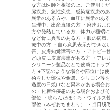
な方は医師と相談の上、ご使用くだ
臓疾患、急性疾患、感染症疾患のあ
異常のある方や、血圧に異常のある
生理中、出産直後の方 ・麻痺およ
方や発熱している方、体力が極端に
など骨に異常のある方 ・眼の病気
療中の方 ・自ら意思表示ができな
害、皮膚知覚障害の方 ・アトピー
ど頭皮に皮膚疾患がある方 ・アレ
シリコーン製品などで皮膚にトラブ
方 ●下記のような場合や部位には
術をした部位や金属、シリコン等を
過度の日焼けなど異常がある場合お
の・化膿性疾患のある場合およびそ
部位 ・膨らんだほくろ・ウイルス
部位（みぞおちまわり） ・当日脱毛