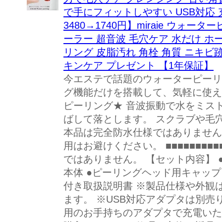
で手にフィットしやすい USB対応 
3480→1740円】miraie ウォ
ーラー 超音波 毛穴ケア 水だけ ホ
リング 皮脂汚れ 角栓 角質 ニキビ跡
キンケア プレゼント 【1年保証】
今エステで話題のウォーターピーリ
グ機能だけを搭載して、気軽に使え
ピーリング★ 音波振動で水をミス
ばして落とします。 スクラブや毛
本品は完全防水仕様ではありません
用はお避けください。 ■■■■■■■■■■
ではありません。 【セット内容】 ●
本体 ●ピーリングヘッド用キャップ 
付き取扱説明書 ※製品仕様や外観
ます。 ※USB対応アダプタは別売
用のお手持ちのアダプタで充電いた