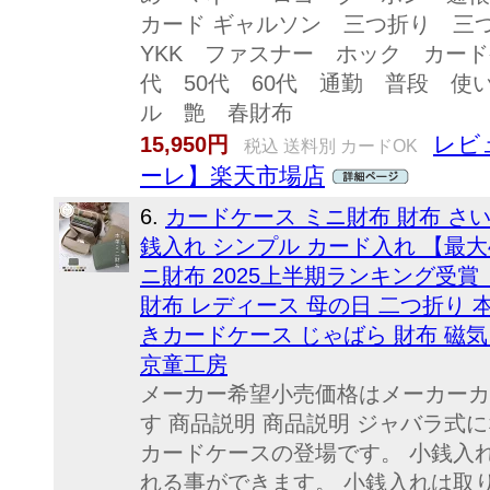
カード ギャルソン 三つ折り 
YKK ファスナー ホック カード
代 50代 60代 通勤 普段 
ル 艶 春財布
レビュ
15,950円
税込 送料別 カードOK
ーレ】楽天市場店
6.
カードケース ミニ財布 財布 さい
銭入れ シンプル カード入れ 【最大
ニ財布 2025上半期ランキング受賞【c
財布 レディース 母の日 二つ折り 
きカードケース じゃばら 財布 磁気 
京童工房
メーカー希望小売価格はメーカーカ
す 商品説明 商品説明 ジャバラ式
カードケースの登場です。 小銭入
れる事ができます。 小銭入れは取