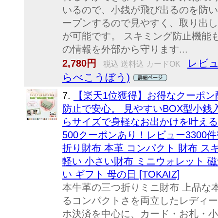
いるので、小銭が飛び出るのを防いで
ープンするので見やすく、取り出し
が可能です。 スキミング防止機能
の情報を外部から守ります...
レビュ
2,780円
税込 送料込 カードOK
らべこうぼう)
7.
【楽天1位獲得】お得なクーポン
防止で安心。 見やすいBOX型小銭
らサイズで身軽なお出かけを叶える
500クーポンあり！レビュー3300
折り財布 本革 コンパクト 財布 ス
軽い 小さい財布 ミニウォレット 磁
い ギフト 母の日 [TOKAIZ]
本牛革の三つ折りミニ財布 上品な
るコンパクトさを両立したレディー
ホ決済を中心に、カード・お札・小