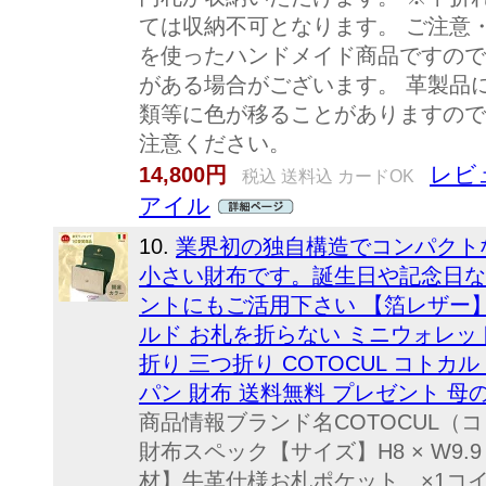
ては収納不可となります。 ご注意・A
を使ったハンドメイド商品ですので
がある場合がございます。 革製品
類等に色が移ることがありますので
注意ください。
レビュ
14,800円
税込 送料込 カードOK
アイル
10.
業界初の独自構造でコンパクト
小さい財布です。誕生日や記念日な
ントにもご活用下さい 【箔レザー】
ルド お札を折らない ミニウォレット
折り 三つ折り COTOCUL コトカル
パン 財布 送料無料 プレゼント 母
商品情報ブランド名COTOCUL（
財布スペック【サイズ】H8 × W9.9
材】牛革仕様お札ポケット ×1コイ