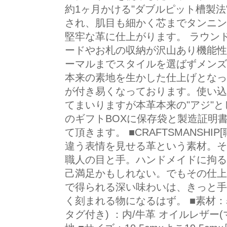
約1ヶ月かける"ダブルピット槽製
され、肌目も細かく芯までタンニン
堅牢な革に仕上がります。 ラウン
ードやお札の収納が沢山あり機能性
ーマルまでスタイルを選ばずメンズ
本来の素地を生かした仕上げとなっ
が付き易くなっております。使い込
てまいりますが本革本来の"アジ"と
のギフトBOXに保存袋と製造証明
て頂きます。 ■CRAFTSMANSHI
違う表情を見せる革という素材。そ
職人の目と手。ハンドメイドに拘る
己満足かもしれない。でもその仕上
で得られる深い味わいは、きっと手
く刻まれる物になるはず。 ■素材：
タグ付き) ：内/牛革 オイルレザー