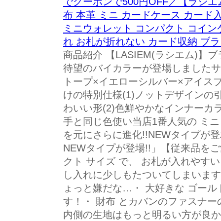
でクーポンで500円OFF／【ラシエ
布 本革 ミニ カードケース カード
ミニウォレット コンパクト コイン
れ お札が折れない カード収納 ブ
商品紹介 【LASIEM(ラシエム)
待望のバイカラーが登場しましたサ
トープ×イエローシルバー×アイスブルーS
けの特別仕様(1)ノットデザイン
わいい形(2)色鮮やかなインナー
手と同じ色使い当店1番人気の ミニ
を元にさらに進化!!NEWタイプが登
NEWタイプが登場!!」【従来品を
クト サイズ で、 お札が入れやすい
し入れに少しもたついてしまいます
ょっと嫌だな…・ 大好きな ゴール
す！・ 財布 とカバンのファスナ
内側の生地はもっと明るい方が良か