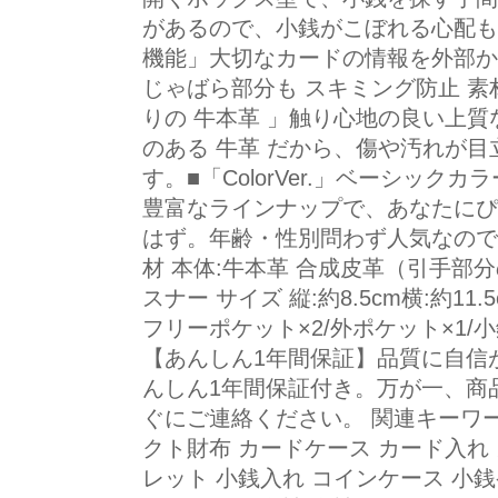
があるので、小銭がこぼれる心配も
機能」大切なカードの情報を外部か
じゃばら部分も スキミング防止 
りの 牛本革 」触り心地の良い上質
のある 牛革 だから、傷や汚れが
す。■「ColorVer.」ベーシッ
豊富なラインナップで、あなたにぴ
はず。年齢・性別問わず人気なので
材 本体:牛本革 合成皮革（引手部
スナー サイズ 縦:約8.5cm横:約11
フリーポケット×2/外ポケット×1/小銭
【あんしん1年間保証】品質に自信
んしん1年間保証付き。万が一、商
ぐにご連絡ください。 関連キーワー
クト財布 カードケース カード入れ
レット 小銭入れ コインケース 小銭