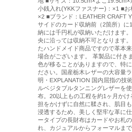
地 ■サイズ：10.5cm×よこ19.5cm
小銭入れ(YKKファスナー)：×1 ■
×2 ■ブランド：LEATHER CRAF
サイドのカード収納前（2箇所）に
納には千円札が収納いただけます。
央に沿っては収納不可となります。
たハンドメイド商品ですので革本来
場合がございます。 革製品に付き
色が移ることがありますので、特に
ださい。国産栃木レザーの大容量ラ
明・EXPLANATION 国内屈指の
ルベジタブルタンニングレザーを使
布。20以上もの工程を約1ヶ月かけ
担をかけずに自然に鞣され、肌目も
浸透するため、美しく堅牢な革に仕
ータイプの長財布はカードやお札の
れ、カジュアルからフォーマルまで