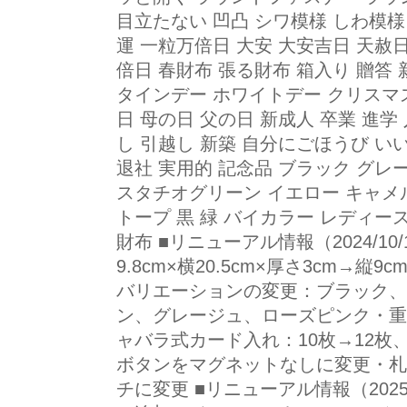
目立たない 凹凸 シワ模様 しわ模様 し
運 一粒万倍日 大安 大安吉日 天赦
倍日 春財布 張る財布 箱入り 贈答
タインデー ホワイトデー クリスマス
日 母の日 父の日 新成人 卒業 進学 
し 引越し 新築 自分にごほうび い
退社 実用的 記念品 ブラック グレ
スタチオグリーン イエロー キャメ
トープ 黒 緑 バイカラー レディー
財布 ■リニューアル情報（2024/1
9.8cm×横20.5cm×厚さ3cm→縦9
バリエーションの変更：ブラック、
ン、グレージュ、ローズピンク・重量
ャバラ式カード入れ：10枚→12
ボタンをマグネットなしに変更・札
チに変更 ■リニューアル情報（2025