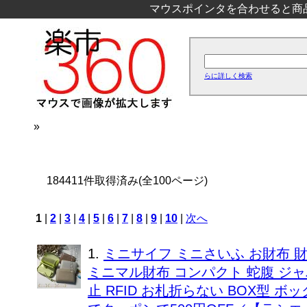
マウスポインタを合わせると商
らに詳しく検索
»
184411件取得済み(全100ページ)
1
|
2
|
3
|
4
|
5
|
6
|
7
|
8
|
9
|
10
|
次へ
1.
ミニサイフ ミニさいふ お財布 
ミニマル財布 コンパクト 蛇腹 ジャ
止 RFID お札折らない BOX型 ボック