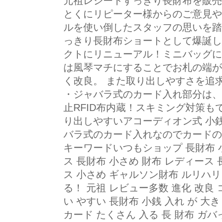
元祖レシートすっきり長財布を販売
とくにリピーター様からのご意見や5
ルを使い倒したスタッフの思いを踏
っきり長財布ショートとして爆誕し
クトにリニューアル！ミニバッグに
は風琴マチにすることでお札の端が
く改良。 また取り出しやすさを追
・ジャバラ式のカード入れ部分は、1
止RFID布内蔵！スキミング対策も
り出しやすいアコーディオン式 小
バラ式のカード入れなのでカードの
キーワードいつもショップ 長財布 
ス 長財布 小さめ 財布 レディース
ス 小さめ ギャルソン財布 ルリハ
る！ 元祖 レビュー多数 進化 改良
い やすい 長財布 小銭 入れ が 大き
カード たくさん 入る 長 財布 ガ