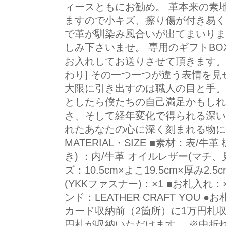
ィースともにお勧め。 革本来の素
ますので小キズ、擦り傷が付き易く
で革が馴染み風合いが出てまいりま
しみ下さいませ。 専用のギフトB
お入れしてお送りさせて頂きます。 ■C
わり] その一つ一つが違う表情を
大限に引き出すのは職人の目と手。
としたら僕たちの自己満足かもしれ
さ、そして経年変化で得られる深い
れたあなたの心に深く刻まれる物に
MATERIAL・SIZE ■素材：表/
き) ：内/牛革 オイルレザー(マチ
ズ：10.5cm×よこ19.5cm×厚み2.
(YKKファスナー)：×1 ■お札入れ：
ンド：LEATHER CRAFT YOU
カード収納前（2箇所）に1万円札
円札が収納いただけます。 ※中折