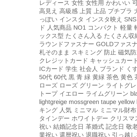
レディース 女性 女性用 かわいい 
高見え 高級感 上質 上品 プチプラ
っぽい インスタ インスタ映え SNS 
ド 人気商品 NO1 コンパクト 軽量 
ックス型 たくさん入る たくさん収納
ラウンドファスナー GOLDファスナ
札そのまま スキミング 防止 磁気防止 
クレジットカード キャッシュカード 
ICカード 学生 社会人 ブランド くす
50代 60代 黒 青 緑 黄緑 茶色 黄
ローズ ローズ グリーン ライトグ
トープ イエロー ライムグリーン black blu
lightgreige mossgreen taupe y
キング 人気 ミニマル ミニマル財布
タインデー ホワイトデー クリスマス
祝い 結婚記念日 革婚式 記念日 敬
業祝い 還暦祝い 退職祝い 引っ越し