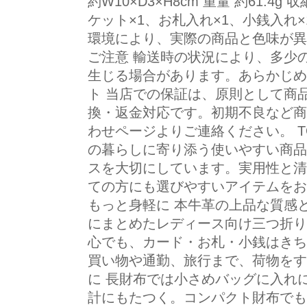
約W10×D3×H8cm 重量 約61.4
ケット×1、お札入れ×1、小銭入れ×
環境により、実際の商品と色味が異
ご注意 輸送時の状況により、多少
生じる場合があります。あらかじめ
ト 当店での保証は、原則として商
換・返金対応です。初期不良など商
わせページよりご連絡ください。 TOK
の暮らしに寄り添う使いやすい商品
スを大切にしています。実用性と清
ての方にも選びやすいアイテムをお
もっと身軽に 本牛革の上品な質感
にまとめたレディース向け三つ折り
心でも、カード・お札・小銭はきち
買い物や通勤、旅行まで、荷物をす
に 長財布では小さめバッグに入れ
計にもたつく。コンパクト財布でも