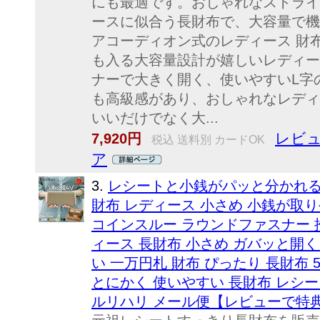
にも最適です。おしゃれなストライ
ースに似合う長財布で、大容量で機
アコーディオン式のレディース 財布
も入る大容量設計が嬉しいレディー
ナーで大きく開く、使いやすいL字
も高級感があり、おしゃれなレディ
いいだけでなく大...
レビュ
7,920円
税込 送料別 カードOK
ア
3.
レシートと小銭がパッと分かれる！
財布 レディース 小さめ 小銭が取り
コインスルー ラウンドファスナー 推し
ィース 長財布 小さめ ガバッと開く
い 一万円札 財布 ぴったり 長財布 
とにかく 使いやすい 長財布 レシート分
ルリハリ メール便【レビューで特典