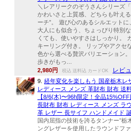
＼レアリークのぞうさんシリーズ「P
かわいさと上質感、どちらも叶える 
ーチ”。 遊び心のあるシルエット
大人にも似合う、ちょっぴり特別な
くても、使いやすさはしっかり。 
キーリング付き。 リップやアクセな
色から選べる贅沢バリエーション。
歩きがもっ...
レビュ
2,980円
税込 送料込 カードOK
9.
経年変化を楽しもう 国産栃木レ
レディース メンズ 革財布 財布 送
【8/6(木)〜96h限定！全品15%
長財布 財布 レディース メンズ ラ
革 レザー 長サイフ ハンドメイド 
国内屈指の技術を誇るタンナー"栃
ングレザーを使用したラウンドファ