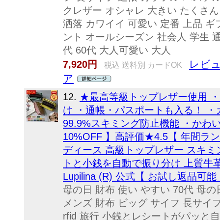
クレザー オシャレ 大きい たくさん
洒落 カワイイ 可愛い 定番 上品 ギ
ント オールシーズン 社会人 学生 通勤 通
代 60代 大人可愛い 大人
レビュ
7,920円
税込 送料別 カードOK
ア
12.
★最高等級トップレザー使用 
け ・通帳・パスポートも入る！ ・
99.9%スキミング防止機能 ・かわ
10%OFF 】高評価★4.5【 年間
ディース 高級トップレザー スキミン
トと小銭を自動で振り分け 上質牛革 
Lupilina (R) 公式【 お試し返品可能
母の日 財布 使い やすい 70代 母
メンズ 財布 ビッグ サイフ 長サイフ
rfid 旅行 小銭とレシートがパッ