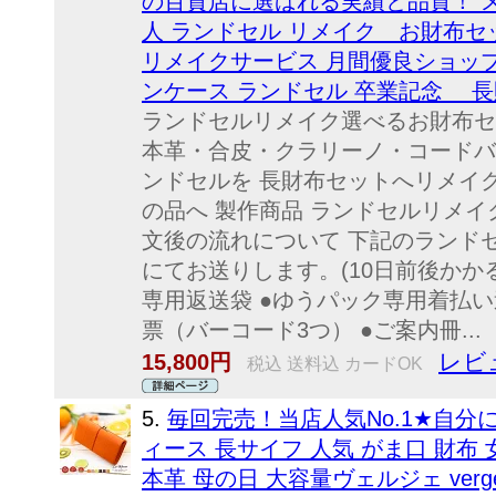
の百貨店に選ばれる実績と品質！ 
人 ランドセル リメイク お財布セ
リメイクサービス 月間優良ショップ
ンケース ランドセル 卒業記念 
ランドセルリメイク選べるお財布
本革・合皮・クラリーノ・コードバ
ンドセルを 長財布セットへリメイ
の品へ 製作商品 ランドセルリメイ
文後の流れについて 下記のランド
にてお送りします。(10日前後かか
専用返送袋 ●ゆうパック専用着払い
票（バーコード3つ） ●ご案内冊...
レビュ
15,800円
税込 送料込 カードOK
5.
毎回完売！当店人気No.1★自分
ィース 長サイフ 人気 がま口 財布 
本革 母の日 大容量ヴェルジェ ver