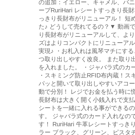
の追加：イエロー、キャメル、バニ
ープRuriHari レシートすっきり
っきり長財布がリニューアル！ 短
た♪ どうして売れてるの？▼ 動画
り長財布がリニューアルして、より
ズはよりコンパクトにリニューアル
実現♪ ・お札入れは風琴マチにす
つ取り出しやすく改良。 また取り
を入れました。 ・ジャバラ式のカー
・スキミング防止RFID布内蔵！
パッと開いて取り出しやすいアコー
動で分別！ レジでお金を払う時に
長財布は大きく開く小銭入れで支払
シートを一緒に入れる事ができるの
す。 ジャバラ式のカード入れなの
す！ RuriHari 牛革レシートす
ラー ブラック、グリーン、ピスタ