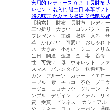
実用的 レディース がま口 長財布 大
レゼント 名入れ 誕生日 本革ギフト 
婦の味方 かぶせ 多収納 多機能 収
【検索】 財布 長財布 レディ
二つ折り 大きい コンパクト 
プレゼント 主婦 収納 入る サ
革 かわいい 可愛い おしゃれ 
ス 大きめ 小さい ミニ スリム
生日 開運 金運 金 妻 義母 
性 可愛い 母 ウォレット ファ
スマス バレンタイン 送料無料 
ガン フルーツ カラー イエロ
ープル 紫 チョコ 茶色 ブラウ
ージュ ココナッツ グリーン カ
ンプル デザイン アイテム リメ
質 受賞 ビジネス カジュアル
め マネー ロゴ クーポン 通