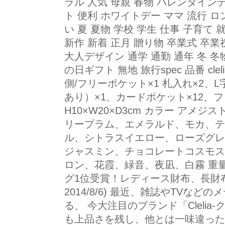
ラル 人気 母親 春物 バレンタイン
ト 便利 ホワイトデー ママ 流行 
い 夏 夏物 学校 学生 仕事 子育て 
新作 新着 正月 贈り物 卒業式 卒業
大人デザイン 通学 通勤 通年 冬 冬
の日ギフト 無地 旅行spec 品番 clel
側/フリーポケット×1 札入れ×2
あり）×1、カードポケット×12、フ
H10×W20×D3cm カラー アメ
リープラム、エメラルド、モカ、テ
ル、シトラスイエロー、ローズグレ
ジャスミン、チョコレートコスモス
ロン、花霞、緑音、夜凪、白霧 重量 
グ1位受賞！レディース財布、長財
2014/8/6) 最近、雑誌やTVな
る、 今大注目のブランド「Clelia
も上品さを残し、他とは一味違った