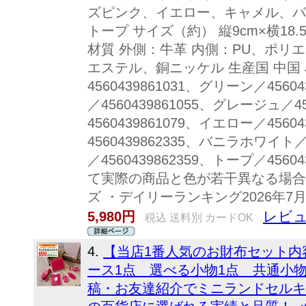
ズピンク、イエロー、キャメル、バ
トープ サイズ（約） 縦9cm×横18.5
材質 外側：牛革 内側：PU、ポリ
エステル、銅ニッケル 生産国 中国 
4560439861031、グリーン／456
／4560439861055、グレージュ／4
4560439861079、イエロー／4560
4560439862335、バニラホワイト／
／4560439862359、トープ／456
て実際の商品と色が若干異なる場合がござ
ズ ・デイリーランキング2026年7月
レビュ
5,980円
税込 送料別 カードOK
4.
【当店1番人気のお財布セット内
ース1点 選べる小物1点 共通小物
稿・お友達紹介でミニランドセルキ