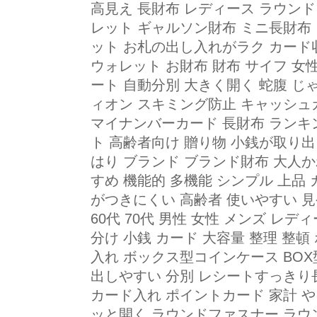
高見え 長財布 レディース ラウン
レット ギャルソン財布 ミニ長財布 
ット お札の出し入れがラク カード収
ウォレット お財布 財布 サイフ 女性
ート 自動分別 大きく開く 蛇腹 じ
ィオン スキミング防止 キャッシュカ
マイナンバーカード 長財布 ランキン
ト 高齢者向け 贈り物 小銭が取り出しや
はり ブランド ブランド財布 大人か
すめ 機能的 多機能 シンプル 上品
がつきにくい 高齢者 使いやすい 見やすい
60代 70代 男性 女性 メンズ レ
分け 小銭 カード 大容量 整理 整頓
入れ ボックス型コインケース BO
出しやすい 分別 レシートすっきり
カード入れ ポイントカード 家計 や
ッと開く ラウンドファスナー ラウ