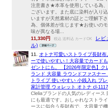
注意書き★本革を使用している為、
ございます。また底に染料が入り込
いますが天然素材の証とご理解下さ
為、個体差が生じます★お使いのモ
味が異なる場...
レビュ
11,330円
税込 送料込 カードOK
ル)
11.
オトナ可愛いストライプ長財布
ーで使いやすい！大容量でカードも
ゼントにも。 【2026年限定色】ク
ランド 大容量 ラウンドファスナー 
トライプ 使いやすい 小銭入れ プレ
家計管理 ウォレット オトナ cl-1117
Cleliaブランドの人気のレディー
にも最適です。おしゃれなストライ
ースに似合う長財布で、大容量で機