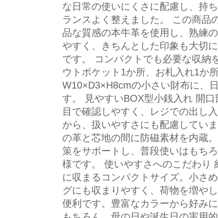
な日常の使いにくさに配慮し、持ち
ランスよく整えました。 この商品の
品な質感の本牛革を使用し、熟練の
やすく、きちんとした印象も大切に
です。 コンパクトでも必要な収納
ウトポケット1か所、お札入れ1か
W10×D3×H8cmの小さい財布に
す。 見やすいBOX型小銭入れ 開
目で確認しやすく、レジでの出し入
から、扱いやすさにも配慮していま
の革と芯地の間に防磁素材を内蔵。
策をサポートし、普段使いはもちろ
様です。 使いやすさへのこだわり 約
に収まるコンパクトサイズ。小さめ
グにも収まりやすく、荷物を増やし
便利です。豊富なカラーから好みに
もちろん、母の日や誕生日の実用的