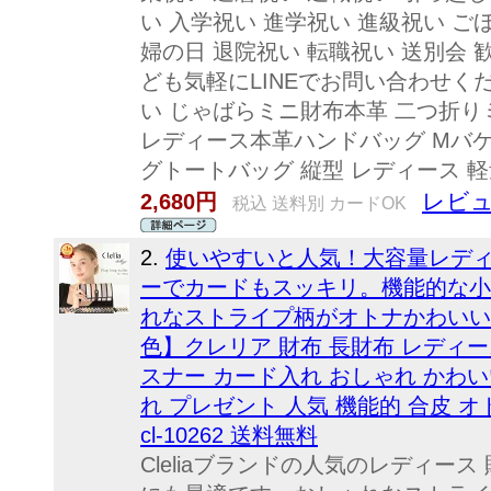
い 入学祝い 進学祝い 進級祝い ご
婦の日 退院祝い 転職祝い 送別会 
ども気軽にLINEでお問い合わせく
い じゃばらミニ財布本革 二つ折り
レディース本革ハンドバッグ Mバケツ
グトートバッグ 縦型 レディース 
レビュ
2,680円
税込 送料別 カードOK
2.
使いやすいと人気！大容量レデ
ーでカードもスッキリ。機能的な小
れなストライプ柄がオトナかわいい。ブラ
色】クレリア 財布 長財布 レディー
スナー カード入れ おしゃれ かわい
れ プレゼント 人気 機能的 合皮 
cl-10262 送料無料
Cleliaブランドの人気のレディー