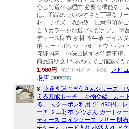
心して選べる理由 必要な機能を、毎
は、商品の使いやすさと丁寧なサー
材、サイズ、収納数、注意事項をご
合うカラーをお選びください。 商品
ディース財布 素材 本牛革 サイズ 約W1
納 カードポケット×6、アウトポケッ
保証内容、色味に関する注意事項、
商品説明文1もあわせてご確認くだ
レビュ
1,980円
税込 送料込 カードOK
場店
8.
幸運を運ぶぞうさんシリーズ「P
える万能ポーチ。 小物や鍵、カー
る。 ＼クーポン利用で1,490円／レ
ーチ ミニ財布 ゾウさん カードケー
ディース コインケース レザー 財布 
チケース カード入れ 小銭入れ ア