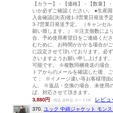
【カラー】・【価格】・【数量】・
いか必ずご確認ください。 ●生産国 
入金確認(決済)後1-3営業日発送予
3-7営業日発送予定。 （キャンセ
願い致します。） ※注文個数によ
合、予め使用希望日をご連絡くださ
むために、お時間がかかる場合がご
に設定させて頂いております。必ず
さいますようお願い申し上げます。
可能です。 ※複数同梱発送の場合
トアからのメールを確認した後、ご
て： ※イメージ違い等お客様理由
ん。 ※返品・交換の場合、未使用
ば、対応させて頂きます。
レビュ
3,880円
税込 送料込 カードOK
370.
ユック 中綿ジャケット モンス