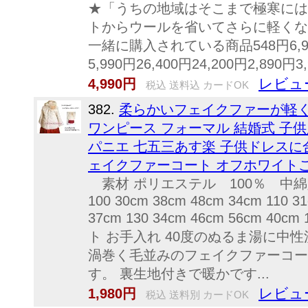
★「うちの地域はそこまで極寒には
トからウールを省いてさらに軽くなった
一緒に購入されている商品548円6,99
5,990円26,400円24,200円2,890円3
レビュ
4,990円
税込 送料込 カードOK
382.
柔らかいフェイクファーが軽く
ワンピース フォーマル 結婚式 子供
パニエ 七五三あす楽 子供ドレス
ェイクファーコート オフホワイト
素材 ポリエステル 100％ 中綿入
100 30cm 38cm 48cm 34cm 110 3
37cm 130 34cm 46cm 56cm 40
ト お手入れ 40度のぬるま湯に中
渦巻く毛並みのフェイクファーコー
す。 裏生地付きで暖かです...
レビュ
1,980円
税込 送料別 カードOK