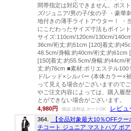
間帯指定は対応できません。ポスト
ズ/ジュニア/男の子/女の子 ・豪
地付きの薄手ライトアウター！ ・
にこだわったサイズ寸法もポイント
サイズ:110cm/120cm/130cm/140cm
36cm/裄丈:約51cm [120]着丈:約45
48.5cm/身幅:約40cm/裄丈:約61cm 
[150]着丈:約55.5cm/身幅:約44cm/
丈:約76cm ■素材:ポリエステル1
ド/レッド×シルバー (本体カラー
って見える場合がございますのでご
やご注文内容によっては、購入履歴
とができない場合がございます。
レビュ
4,980円
税込 送料込 カードOK
364.
【全品対象最大10％OFFクーポン！
チコート ジュニア マストハブ ボア