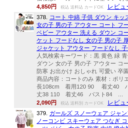
レビュ
4,850円
税込 送料込 カードOK
378.
コート 中綿 子供 ダウン キ
女の子 男の子 アウター コート フー
ベビー アウター 洗える ダウン コー
ケット フードなし 女の子 男の子 厚
ジャケット アウター フードなし 子供服
人気検索キーワード：黒 黄色 緑 青
ダウン 女の子 男の子 アウター コー
防寒 お出かけ おしゃれ 可愛い 卒園式
商品内容：コートのみ 素材：ポリエス
長108cm 着用120 90 着丈40
丈38 110 着丈46 バスト84 ...
レビュ
2,090円
税込 送料別 カードOK
379.
ガールズ スノーウェア ジャンプス
ノーコンビ スキーウェア つなぎ コ