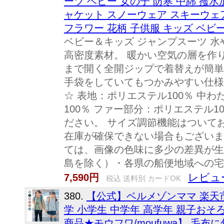
ーツ ベビー 女の子 防寒 中綿 撥水加
ャケット スノーウェア スキーウェア
フラワー 花柄 子供服 キッズ ベビー j
ベビー＆キッズ ジャンプスーツ 
高密度素材。 暖かい空気の層を作
まで開く全開ジップで着替えが簡単
手袋をしていてもつかみやすい仕様
☆ 表地：ポリエステル100％ 中わ
100％ ファー部分：ポリエステル1
ださい。 サイズ調節機能はついて
在庫が確保できない場合もございま
ては、画像の色味に多少の差異が生
島を除く）・各県の船便地域への宅
レビュ
7,590円
税込 送料別 カードOK
380.
【公式】ベルメゾンママ 楽天市場
学 小学生 中学年 高学年 親子おそ
商品★モウフワ/moufuwa】 毛