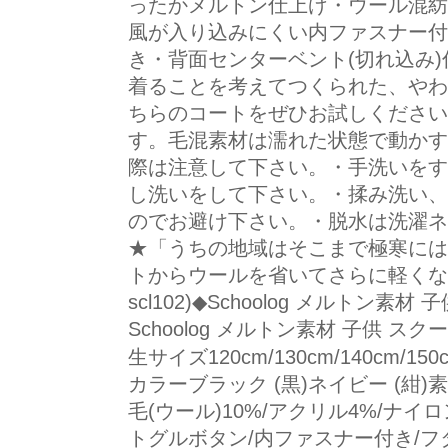
ったかメルトン仕上げ・ウール混紡
風が入り込みにくい内ファスナー付
き・背面センターベント(切れ込み)
着ることを考えてつくられた、やわ
ちらのコートをぜひお試しください
す。毛混素材は濡れた状態で動かす
際は注意して下さい。・手洗いをす
し洗いをして下さい。・揉み洗い、
のでお避け下さい。・脱水は洗濯ネ
★「うちの地域はそこまで極寒には
トからウールを省いてさらに軽くな
scl102)◆Schoolog メルト
Schoolog メルトン素材 子供 
生サイズ120cm/130cm/140cm
カラーブラック (黒)ネイビー (紺)
毛(ウール)10%/アクリル4%/ナイ
トグルボタン/内ファスナー付き/フ