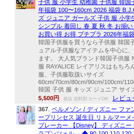
子供 服 小学生 幼稚園 子供服 韓国
年福袋 100〜160cm 2026 福袋 
ズ ジュニア ガールズ 子供 服 小学
シンプル 着回し 春 夏 秋 冬 お揃
お買い得 お得 プチプラ 2026年福
韓国子供服を買うなら子供服 韓国子
ュアル子供服なアイテムを中心に、
ます。 大人気ブランド韓国子供服 NE
服 RAYALICE レイアリスはも
服、子供服取扱いサイズ
60cm/70cm/80cm/90cm/100cm/11
韓国 子供 服 キッズ ジュニア サイズ 1
レビュ
5,500円
税込 送料別 カードOK
367.
ベルメゾン / ディズニー ファン
ープリンセス 誕生日 リトルマーメ
ブレーカー 【Disney】 ディズ
ラプンツェル 」◆ 90 100 110 1