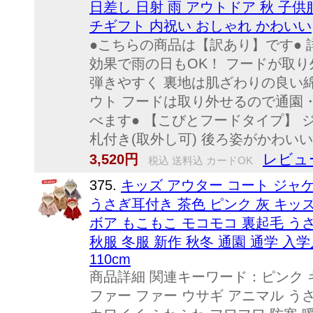
日差し 日射 雨 アウトドア 秋 子供服
チギフト 内祝い おしゃれ かわいい
●こちらの商品は【訳あり】です●
効果で雨の日もOK！ フードが取
弾きやすく 裏地は肌ざわりの良い綿
ウト フードは取り外せるので通園
べます● 【こびとフードタイプ】 
札付き(取外し可) 後ろ姿がかわいい
レビュ
3,520円
税込 送料込 カードOK
375.
キッズ アウター コート ジャ
うさぎ耳付き 茶色 ピンク 灰 キッ
ボア もこもこ モコモコ 裏起毛 う
秋服 冬服 新作 秋冬 通園 通学 入学入園
110cm
商品詳細 関連キーワード：ピンク キ
ファー ファー ウサギ アニマル う