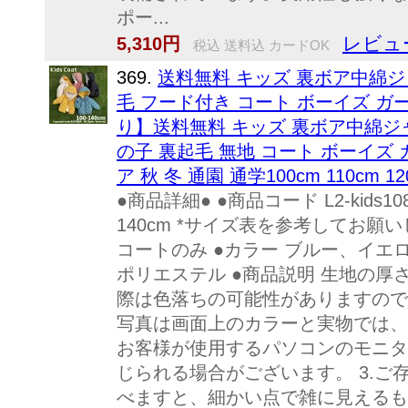
ポー...
レビュ
5,310円
税込 送料込 カードOK
369.
送料無料 キッズ 裏ボア中綿ジ
毛 フード付き コート ボーイズ ガ
り】送料無料 キッズ 裏ボア中綿ジャ
の子 裏起毛 無地 コート ボーイズ 
ア 秋 冬 通園 通学100cm 110cm 12
●商品詳細● ●商品コード L2-kids108
140cm *サイズ表を参考してお願
コートのみ ●カラー ブルー、イエ
ポリエステル ●商品説明 生地の厚さ
際は色落ちの可能性がありますので
写真は画面上のカラーと実物では、
お客様が使用するパソコンのモニタ
じられる場合がございます。 3.
べますと、細かい点で雑に見えるも