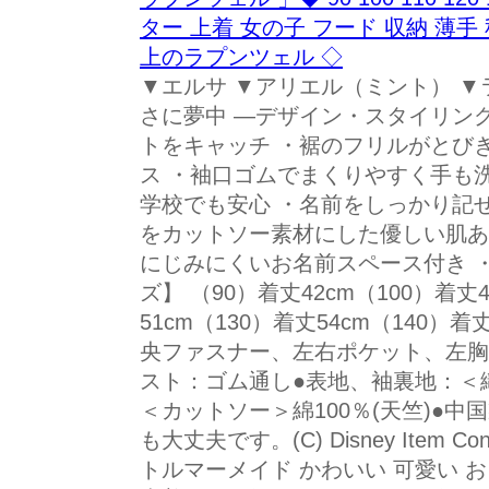
ター 上着 女の子 フード 収納 薄手
上のラプンツェル ◇
▼エルサ ▼アリエル（ミント） 
さに夢中 ―デザイン・スタイリン
トをキャッチ ・裾のフリルがとび
ス ・袖口ゴムでまくりやすく手も
学校でも安心 ・名前をしっかり記
をカットソー素材にした優しい肌あ
にじみにくいお名前スペース付き 
ズ】 （90）着丈42cm（100）着丈4
51cm（130）着丈54cm（140）
央ファスナー、左右ポケット、左胸
スト：ゴム通し●表地、袖裏地：＜織
＜カットソー＞綿100％(天竺)●
も大丈夫です。(C) Disney Item
トルマーメイド かわいい 可愛い 