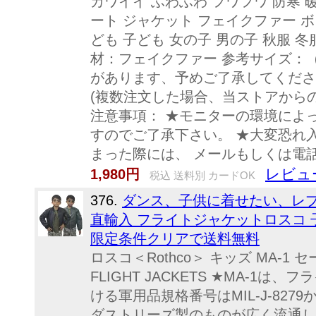
カワイイ ふわふわ フワフワ 防寒 
ート ジャケット フェイクファー ボ
ども 子ども 女の子 男の子 秋服 
材：フェイクファー 参考サイズ：（単
があります、予めご了承してください
(複数注文した場合、当ストアから
注意事項： ★モニターの環境によ
すのでご了承下さい。 ★大変恐れ
まった際には、 メールもしくは電
レビュ
1,980円
税込 送料別 カードOK
376.
ダンス、子供に着せたい、レプリ
直輸入 フライトジャケットロスコ 子供服
限定条件クリアで送料無料
ロスコ＜Rothco＞ キッズ MA-1
FLIGHT JACKETS ★MA-
ける軍用品規格番号はMIL-J-8279
ダストリーズ製のものが広く流通し