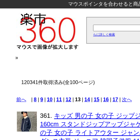
マウスポインタを合わせると商
らに詳しく検索
»
120341件取得済み(全100ページ)
前へ
|
8
|
9
|
10
|
11
|
12
|
13
|
14
|
15
|
16
|
17
|
次へ
361.
キッズ 男の子 女の子 ジップジャケッ
160cm スタンドジップアップジャ
の子 女の子 ライトアウター ジャン