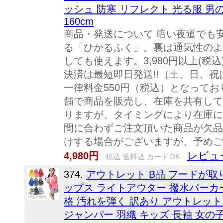
ッシュ 防寒 リフレクト 光る服 男の子 女の子
160cm
商品・発送について 暗い夜道でも
る「ひかるふく」。裏は通気性のよ
しても使えます。3,980円以上(税
決済は最短即日発送!!（土、日、
一律料金550円（税込）となって
舗で商品を販売し、在庫を共有して
りますが、タイミングにより在庫に
間に合わずご注文頂いた商品が欠品
けする場合がございますが、予めご
レビュ
4,980円
税込 送料込 カードOK
374.
アウトレット B品 フードが取り
ップス ライトアウター 撥水パーカ
格 汚れを弾く 訳あり アウトレット
ジャンパー 羽織 キッズ 長袖 女の子 男の子 