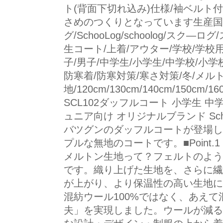
ト(背面下切れ込み)仕様/袖ベルト
さめのつくりとなっています生産国
グ/SchooLog/schoolog/ス
生コート/上着/アウター/学校/学校用/
子/男子/中学生/小学生/中学校/小学
防寒着/防寒対策/寒さ対策/冬/メル
地/120cm/130cm/140cm/150cm/1
SCL102ダッフルコート 小学生 
ュニア向け オリジナルブランド Sc
バツグンのダッフルコートが登場し
プルな無地のコートです。■Point
メルトン生地って？フェルトのよう
です。織り上げた生地を、さらに繊
が上がり、より保温性の高い生地に
混紡ウール100%ではなく、あえ
夫」を実現しました。ウールが減る分、