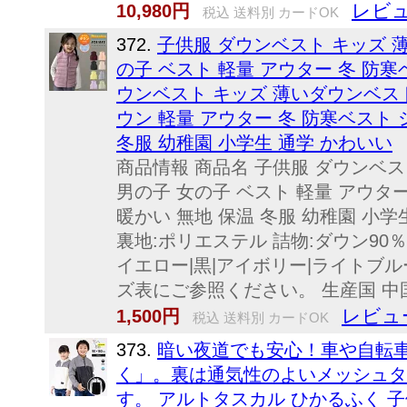
レビュ
10,980円
税込 送料別 カードOK
372.
子供服 ダウンベスト キッズ 
の子 ベスト 軽量 アウター 冬 防寒
ウンベスト キッズ 薄いダウンベスト
ウン 軽量 アウター 冬 防寒ベスト 
冬服 幼稚園 小学生 通学 かわいい
商品情報 商品名 子供服 ダウンベス
男の子 女の子 ベスト 軽量 アウタ
暖かい 無地 保温 冬服 幼稚園 小学
裏地:ポリエステル 詰物:ダウン90％
イエロー|黒|アイボリー|ライトブ
ズ表にご参照ください。 生産国 中国 ブラ
レビュ
1,500円
税込 送料別 カードOK
373.
暗い夜道でも安心！車や自転
く」。裏は通気性のよいメッシュタ
す。 アルトタスカル ひかるふく 子