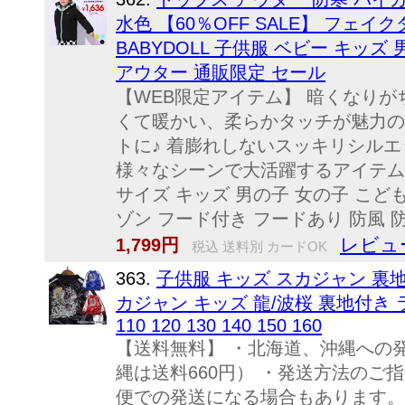
水色 【60％OFF SALE】 フェイ
BABYDOLL 子供服 ベビー キッズ 男の子 
アウター 通販限定 セール
【WEB限定アイテム】 暗くなりが
くて暖かい、柔らかタッチが魅力の
トに♪ 着膨れしないスッキリシル
様々なシーンで大活躍するアイテム
サイズ キッズ 男の子 女の子 こども
ゾン フード付き フードあり 防風 防
レビュ
1,799円
税込 送料別 カードOK
363.
子供服 キッズ スカジャン 裏
カジャン キッズ 龍/波桜 裏地付き
110 120 130 140 150 160
【送料無料】 ・北海道、沖縄への
縄は送料660円） ・発送方法の
便での発送になる場合もあります。