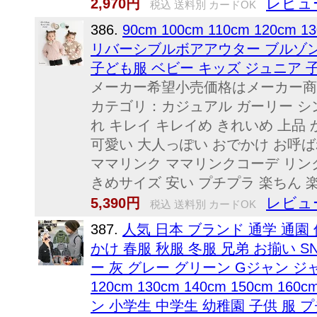
レビュ
2,970円
税込 送料別 カードOK
386.
90cm 100cm 110cm 120c
リバーシブルボアアウター ブルゾン 
子ども服 ベビー キッズ ジュニア 
メーカー希望小売価格はメーカー商
カテゴリ：カジュアル ガーリー シ
れ キレイ キレイめ きれいめ 上品 
可愛い 大人っぽい おでかけ お呼ば
ママリンク ママリンクコーデ リンク
きめサイズ 安い プチプラ 楽ちん 楽チ
レビュ
5,390円
税込 送料別 カードOK
387.
人気 日本 ブランド 通学 通園
かけ 春服 秋服 冬服 兄弟 お揃い S
ー 灰 グレー グリーン Gジャン ジャ
120cm 130cm 140cm 150c
ン 小学生 中学生 幼稚園 子供 服 