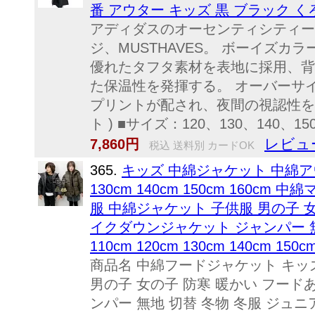
番 アウター キッズ 黒 ブラック くろ 男
アディダスのオーセンティシティー
ジ、MUSTHAVES。 ボーイズ
優れたタフタ素材を表地に採用、背
た保温性を発揮する。 オーバーサ
プリントが配され、夜間の視認性を確保。
ト ) ■サイズ：120、130、140、150、
レビュ
7,860円
税込 送料別 カードOK
365.
キッズ 中綿ジャケット 中綿アウタ
130cm 140cm 150cm 160
服 中綿ジャケット 子供服 男の子 
イクダウンジャケット ジャンパー 無
110cm 120cm 130cm 140cm 150c
商品名 中綿フードジャケット キッ
男の子 女の子 防寒 暖かい フード
ンパー 無地 切替 冬物 冬服 ジュニア 韓