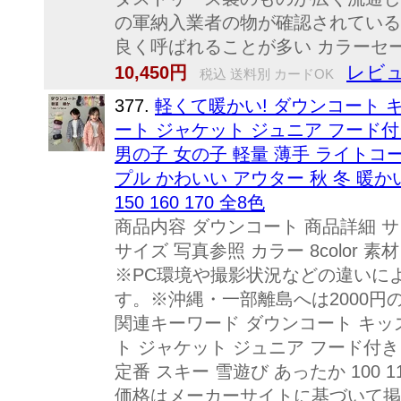
の軍納入業者の物が確認されている
良く呼ばれることが多い カラーセージ
レビュ
10,450円
税込 送料別 カードOK
377.
軽くて暖かい! ダウンコート キ
ート ジャケット ジュニア フード付
男の子 女の子 軽量 薄手 ライトコ
プル かわいい アウター 秋 冬 暖かい 定
150 160 170 全8色
商品内容 ダウンコート 商品詳細 
サイズ 写真参照 カラー 8color
※PC環境や撮影状況などの違いに
す。※沖縄・一部離島へは2000
関連キーワード ダウンコート キッズ
ト ジャケット ジュニア フード付き 
定番 スキー 雪遊び あったか 100 110 
価格はメーカーサイトに基づいて掲