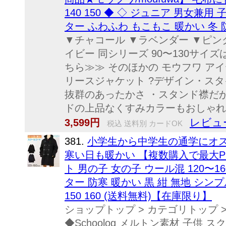
140 150 ◆ ◇ ジュニア 男女兼用
ター ふわふわ もこもこ 暖かい 冬 
▼チャコール ▼ラベンダー ▼ピン
イビー 同シリーズ 90〜130サイ
ちら≫≫ そのほかの モウフワ ア
リースジャケット ?デザイン・スタ
抜群のあったかさ ・スタンド襟だ
ドの上品なくすみカラーもおしゃれ 
レビュ
3,599円
税込 送料別 カードOK
381.
小学生から中学生の通学にオ
寒い日も暖かい 【複数購入で最大P
ト 男の子 女の子 ウール混 120〜1
ター 防寒 暖かい 黒 紺 無地 シンプル
150 160 (送料無料)【在庫限り】
ショップトップ > カテゴリトップ 
◆Schoolog メルトン素材 子