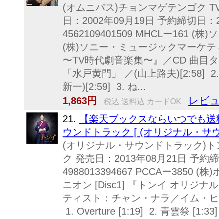
(オムニバス)チョンマゲテンゴク 
日：2002年09月19日 予約締切日：2
4562109401509 MHCLー16
(株)ソニー・ミュージックマーケティン
〜TV時代劇音楽集〜』／CD 曲目タ
「水戸黄門」 ／(山上路夫)[2:58] 
新一)[2:59] 3. ね...
レビュ
1,863円
税込 送料込 カードOK
21.
【楽天ブックスならいつでも送料
ウンドトラック [ (オリジナル・サウ
(オリジナル・サウンドトラック)ト
ク 発売日：2013年08月21日 予約締
4988013394667 PCCAー3850
ニオン [Disc1] 『トンイ オリ
ティスト：チャン・ナラ／イム・ヒ
1. Overture [1:19] 2. 青雲祭 [1:33