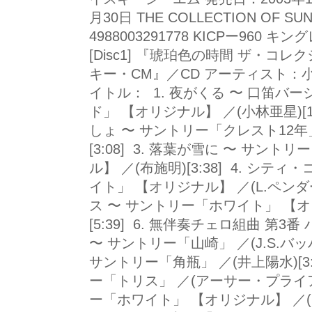
月30日 THE COLLECTION OF SU
4988003291778 KICPー960 
[Disc1] 『琥珀色の時間 ザ・
キー・CM』／CD アーティスト：
イトル： 1. 夜がくる 〜 口笛バ
ド」 【オリジナル】 ／(小林亜星)[1
しょ 〜 サントリー「クレスト12年
[3:08] 3. 落葉が雪に 〜 サン
ル】 ／(布施明)[3:38] 4. シ
イト」 【オリジナル】 ／(L.ペンダーヴ
ス 〜 サントリー「ホワイト」 【オ
[5:39] 6. 無伴奏チェロ組曲 第3番
〜 サントリー「山崎」 ／(J.S.バッハ
サントリー「角瓶」 ／(井上陽水)[3:
ー「トリス」 ／(アーサー・プライアー)[
ー「ホワイト」 【オリジナル】 ／(ロン