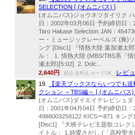
SELECTION [ (オムニバス) ]
(オムニバス)ジョウネツタイリク 
日：2002年03月06日 予約締切日：2002年
Taro Hakase Selection JAN：454
ー・ミュージックレーベルズ (株)
ング [Disc1] 『情熱大陸 葉加瀬太
ル： 1. 情熱大陸 (MBS/TBS系
瀬太郎)[5:02] 2. Dolc...
レビュ
2,640円
税込 送料込 カードOK
19.
【楽天ブックスならいつでも送
クション ～TBS編～ [ (オムニバス) 
(オムニバス)ダイエイテレビシュダイ
日：2001年04月04日 予約締切日：2
4988003258122 KICSー871 
[Disc1] 『大映テレビ主題歌コレク
イトル： 1.純愛さがし (「高校聖夫婦