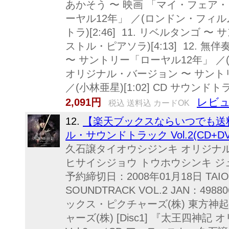
あかそう 〜 映画 「マイ・フェア・
ーヤル12年」 ／(ロンドン・フィ
トラ)[2:46] 11. リベルタンゴ 
ストル・ピアソラ)[4:13] 12. 無
〜 サントリー「ローヤル12年」 ／(コダ
オリジナル・バージョン 〜 サント
／(小林亜星)[1:02] CD サウンド
レビュ
2,091円
税込 送料込 カードOK
12.
【楽天ブックスならいつでも送料
ル・サウンドトラック Vol.2(CD+DVD
久石譲タイオウシジンキ オリジナ
ヒサイシジョウ トウホウシンキ ジュン
予約締切日：2008年01月18日 TAIOSH
SOUNDTRACK VOL.2 JAN：49880
ックス・ピクチャーズ(株) 東方神
ャーズ(株) [Disc1] 『太王四神