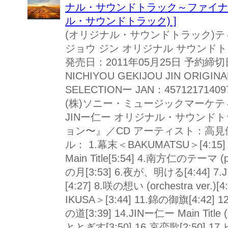
ナル・サウンドトラック～ファイナル
ル・サウンドトラック) ]
(オリジナル・サウンドトラック)テ
ジョウ ジン オリジナル サウンド
発売日：2011年05月25日 予約締切日：
NICHIYOU GEKIJOU JIN ORIGIN
SELECTIONー JAN：457121714097
(株)ソニー・ミュージックマーケティング
JINー仁ー オリジナル・サウンド
ョン〜』／CD アーティスト：高見
ル： 1.幕末＜BAKUMATSU＞[4:15] 
Main Title[5:54] 4.南方仁のテーマ (pia
の月[3:53] 6.夜が、明ける[4:44] 7.JINー
[4:27] 8.咲の想い (orchestra ver.)
IKUSA＞[3:44] 11.錦の御旗[4:42]
の道[3:39] 14.JINー仁ー Main Title (pi
ととぎす[3:50] 16.哀恋歌[2:50] 