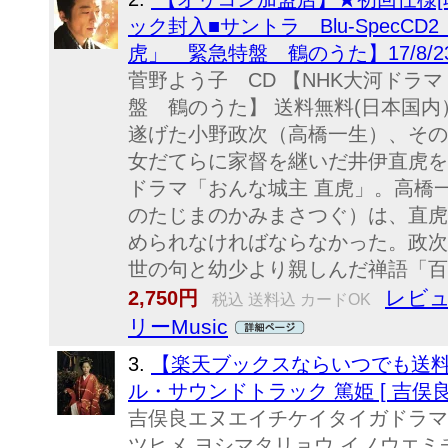
ック封入■サントラ Blu-SpecC
虎」 緊急特盤 鶴のうた】17/8/
菅野よう子 CD 【NHK大河ドラ
盤 鶴のうた】 送料無料(日本国内） 2
遂げた小野政次（高橋一生）、その
女だてらに家督を継いだ井伊直虎を主
ドラマ「おんな城主 直虎」。高橋
のたじまのかみまさつぐ）は、直虎
められなければならなかった。政次
世の句と幼少より親しんだ禅語「百尺
レビュ
2,750円
税込 送料込 カードOK
リーMusic
3.
【楽天ブックスならいつでも送料無
ル・サウンドトラック 篤姫 [ 吉俣良 
吉俣良エヌエイチケイタイガドラマ
ツヒメ ヨシマタリョウ イノウエミ