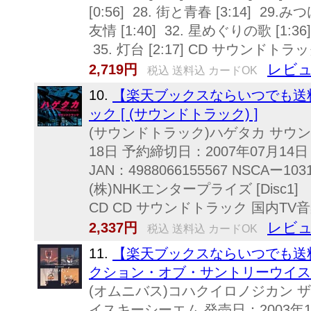
[0:56] 28. 街と青春 [3:14] 29.みつ
友情 [1:40] 32. 星めぐりの歌 [1:36] 3
35. 灯台 [2:17] CD サウンドト
レビュ
2,719円
税込 送料込 カードOK
10.
【楽天ブックスならいつでも送料
ック [ (サウンドトラック) ]
(サウンドトラック)ハゲタカ サウン
18日 予約締切日：2007年07月14日 H
JAN：4988066155567 NSCAー
(株)NHKエンタープライズ [Disc
CD CD サウンドトラック 国内TV音楽
レビュ
2,337円
税込 送料込 カードOK
11.
【楽天ブックスならいつでも送料
クション・オブ・サントリーウイスキー・
(オムニバス)コハクイロノジカン 
イスキーシーエム 発売日：2003年11