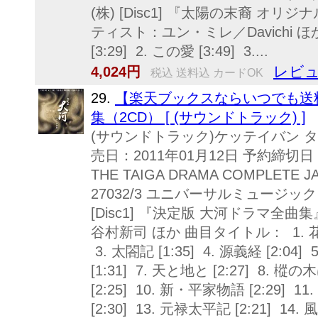
(株) [Disc1] 『太陽の末裔 オ
ティスト：ユン・ミレ／Davichi ほか
[3:29] 2. この愛 [3:49] 3....
レビュ
4,024円
税込 送料込 カードOK
29.
【楽天ブックスならいつでも送料
集（2CD） [ (サウンドトラック) ]
(サウンドトラック)ケッテイバン 
売日：2011年01月12日 予約締切日：2
THE TAIGA DRAMA COMPLETE J
27032/3 ユニバーサルミュージ
[Disc1] 『決定版 大河ドラマ全
谷村新司 ほか 曲目タイトル： 1. 花の生涯
3. 太閤記 [1:35] 4. 源義経 [2:04]
[1:31] 7. 天と地と [2:27] 8. 樅
[2:25] 10. 新・平家物語 [2:29] 1
[2:30] 13. 元禄太平記 [2:21] 14.