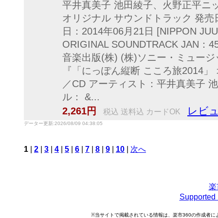
平井真美子 池田綾子、火野正平ニッ
オリジナル サウンドトラック 発売日：
日：2014年06月21日 [NIPPON JUUD
ORIGINAL SOUNDTRACK JAN：45
音楽出版(株) (株)ソニー・ミュージッ
『「にっぽん縦断 こころ旅2014
／CD アーティスト：平井真美子 
ル： &...
レビュ
2,261円
税込 送料込 カードOK
データー更新:2026/08/09 04:38:05
1
|
2
|
3
|
4
|
5
|
6
|
7
|
8
|
9
|
10
|
次へ
楽
Support
※当サイトで掲載されている情報は、楽市360の作成者