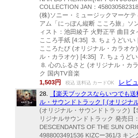
COLLECTION JAN：458030582
(株)ソニー・ミュージックマーケティング
アム「にっぽん縦断 こころ旅」ソン
ィスト：池田綾子 火野正平 曲目タイトル
こころ手紙 [4:35] 3. ちょうどいい [4
こころたび (オリジナル・カラオケ) [4
ル・カラオケ) [4:35] 7. ちょうど
8. 心のふるさと (オリジナル・カラオケ
ク 国内TV音楽
レビュ
1,503円
税込 送料込 カードOK
28.
【楽天ブックスならいつでも送料
ル・サウンドトラック [ (オリジナ
(オリジナル・サウンドトラック)【S
リジナルサウンドトラック 発売日：2
DESCENDANTS OF THE SUN ORI
4988003491536 KIZCー361/