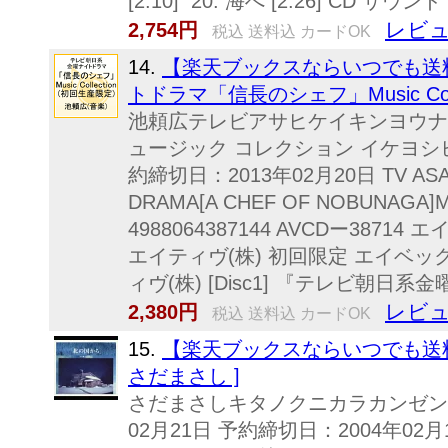
[2:10] 20. 海へ [2:26] CD 
レビュ
2,754円
税込 送料込 カードOK
14.
【楽天ブックスならいつでも送
トドラマ「信長のシェフ」Music Colle
池頼広テレビアサヒケイキンヨウナ
ュージック コレクション イケヨシヒロ
約締切日：2013年02月20日 TV ASAHI
DRAMA[A CHEF OF NOBUNAGA]
4988064387144 AVCDー38
エイティヴ(株) 初回限定 エイベ
ィヴ(株) [Disc1] 『テレビ朝日系金
レビュ
2,380円
税込 送料込 カードOK
15.
【楽天ブックスならいつでも送料
さだまさし ]
さだまさしキタノクニカラカンゼンバ
02月21日 予約締切日：2004年02月14