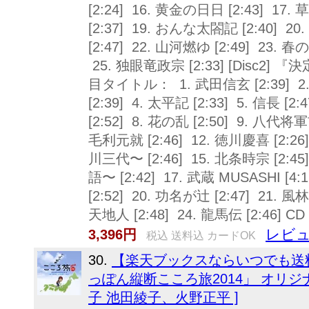
[2:24] 16. 黄金の日日 [2:43] 17
[2:37] 19. おんな太閤記 [2:40] 2
[2:47] 22. 山河燃ゆ [2:49] 23. 春の
25. 独眼竜政宗 [2:33] [Disc2
目タイトル： 1. 武田信玄 [2:39] 2.
[2:39] 4. 太平記 [2:33] 5. 信長 [2
[2:52] 8. 花の乱 [2:50] 9. 八代将軍吉
毛利元就 [2:46] 12. 徳川慶喜 [2:26]
川三代〜 [2:46] 15. 北条時宗 [2
語〜 [2:42] 17. 武蔵 MUSASHI [4:1
[2:52] 20. 功名が辻 [2:47] 21. 風林
天地人 [2:48] 24. 龍馬伝 [2:4
レビュ
3,396円
税込 送料込 カードOK
30.
【楽天ブックスならいつでも送料
っぽん縦断こころ旅2014」 オリジ
子 池田綾子、火野正平 ]