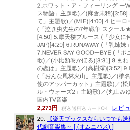
2.ホワット・ア・フィーリング ーWhat
ス物語」主題歌)／(麻倉未稀)[3:58]
て」主題歌)／(MIE)[4:00] 4.ヒーロー ー
(「泣き虫先生の7年戦争 スクール
[4:50] 5.摩天楼ブルース (「少
JAP)[4:20] 6.RUNAWAY (「乳姉
7.NEVER SAY GOODーBYE
歌)／(小比類巻かほる)[3:31] 8
の恋は」主題歌)／(高樹澪)[3:52] 9.
(「おんな風林火山」主題歌)／(椎名恵)[4:
使のアッパーカット」主題歌)／(松居直美)
ル・ウォーズ2」主題歌)／(丸山みゆき)
国内TV音楽
レビュ
2,273円
税込 送料込 カードOK
20.
【楽天ブックスならいつでも送料
代劇音楽集～ [ (オムニバス) ]