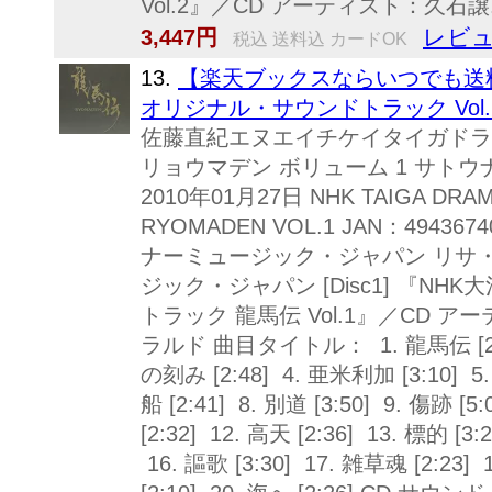
Vol.2』／CD アーティスト：久石譲.
レビュ
3,447円
税込 送料込 カードOK
13.
【楽天ブックスならいつでも送料
オリジナル・サウンドトラック Vol.1 
佐藤直紀エヌエイチケイタイガドラ
リョウマデン ボリューム 1 サトウ
2010年01月27日 NHK TAIGA DRA
RYOMADEN VOL.1 JAN：4943674
ナーミュージック・ジャパン リサ・
ジック・ジャパン [Disc1] 『N
トラック 龍馬伝 Vol.1』／CD
ラルド 曲目タイトル： 1. 龍馬伝 [2:50
の刻み [2:48] 4. 亜米利加 [3:10] 5. 
船 [2:41] 8. 別道 [3:50] 9. 傷跡 [
[2:32] 12. 高天 [2:36] 13. 標的 [3:2
16. 謳歌 [3:30] 17. 雑草魂 [2:23]