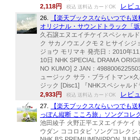
レビュ
2,118円
税込 送料込 カードOK
26.
【楽天ブックスならいつでも送料
オリジナル・サウンドトラック「坂の上
久石譲エヌエイチケイスペシャルド
ク サカノウエノクモ 2 ヒサイシジ
ジョウ モリマキ 発売日：2010年11
10日 NHK SPECIAL DRAMA ORIG
NO KUMO] 2 JAN：498800622
ュージック サラ・ブライトマン×久
ジック [Disc1] 『NHKスペシャルドラ
レビュ
2,933円
税込 送料込 カードOK
27.
【楽天ブックスならいつでも送料
っぽん縦断 こころ旅」ソングコレクシ
池田綾子 火野正平エヌエイチケイ 
ウダン ココロタビ ソングコレクション
NHK BS PREMIUM[NIPPON JUUD