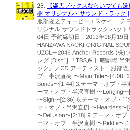
23.
【楽天ブックスならいつでも送料
樹 オリジナル・サウンドトラック [ 
服部隆之ティービーエスケイ ニチヨ
リジナル サウンドトラック ハットリ
04日 予約締切日：2013年08月19日 TB
HANZAWA NAOKI ORIGINAL SOU
UZCLー2046 Anchor Recor
ング [Disc1] 『TBS系 日曜劇
ック』／CD アーティスト：服部隆之
ブ・半沢直樹 〜Main Title〜[4:
Bonds〜[1:44] 3.テーマ・オブ・半沢直樹
ーマ・オブ・半沢直樹 〜Longing〜
〜Sign〜[2:36] 6.テーマ・オブ・半沢
マ・オブ・半沢直樹 〜Heartless〜
〜Delusion〜[2:18] 9.テーマ・オブ・
ーマ・オブ・半沢直樹 〜Riddle〜[1