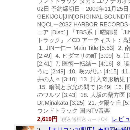
ウンドトラック タカミユウ ナガオカ
02日 予約締切日：2009年11月25日 TB
GEKIJOU[JIN]ORIGINAL SOUNDT
NQCLー2032 HARBOR RECO
ェア [Disc1] 『TBS系 日曜劇
トラック』／CD アーティスト：高
1. JINー仁ー Main Title [5:53] 
[2:49] 4. ヒダマリの町 [3:09] 5.
[2:41] 7. 医術ー転結ー [4:16] 8
うに [2:49] 10. 咲の想い [4:15] 
井の人々 [3:10] 13. 封入奇形胎児 [1
15. 暗闇と寂光の間で [2:49] 16. 
のワルツ [3:43] 18. 大坂の蘭方医 [2:5
Dr.Minakata [3:25] 21. 夕陽ケ丘 [
ウンドトラック 国内TV音楽
レビュ
2,619円
税込 送料込 カードOK
2.
【オリコン加盟店】★初回仕様[取