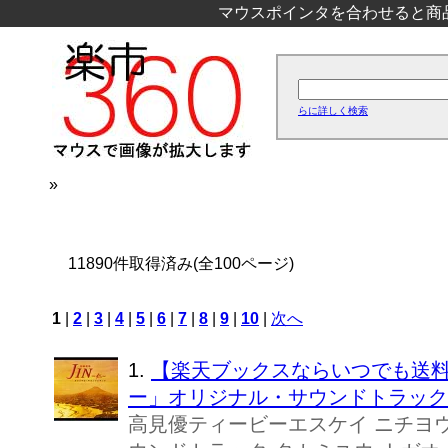
マウスポインタを合わせると商
らに詳しく検索
»
11890件取得済み(全100ページ)
1
|
2
|
3
|
4
|
5
|
6
|
7
|
8
|
9
|
10
|
次へ
1.
【楽天ブックスならいつでも送料無料
ー」オリジナル・サウンドトラック [
高見優ティービーエスケイ ニチヨウ