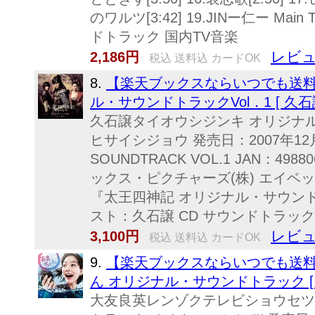
のワルツ[3:42] 19.JINー仁ー Main Titl
ドトラック 国内TV音楽
レビュ
2,186円
税込 送料込 カードOK
8.
【楽天ブックスならいつでも送料
ル・サウンドトラックVol．1 [ 久石譲
久石譲タイオウシジンキ オリジナ
ヒサイシジョウ 発売日：2007年12月12日
SOUNDTRACK VOL.1 JAN：49880
ックス・ピクチャーズ(株) エイベックス
『太王四神記 オリジナル・サウンドト
スト：久石譲 CD サウンドトラック 
レビュ
3,100円
税込 送料込 カードOK
9.
【楽天ブックスならいつでも送料
ん オリジナル・サウンドトラック [ 
大友良英レンゾクテレビショウセツ 