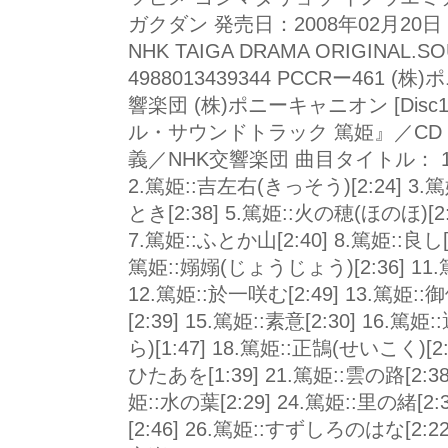
ガクダン 発売日：2008年02月20日
NHK TAIGA DRAMA ORIGINAL.S
4988013439344 PCCRー461 
響楽団 (株)ポニーキャニオン [Dis
ル・サウンドトラック 篤姫』／CD
義／NHK交響楽団 曲目タイトル： 1.篤
2.篤姫::吉左右(きっそう)[2:24] 3.
とき[2:38] 5.篤姫::火の穂(ほのほ)[2
7.篤姫::ふとか山[2:40] 8.篤姫::良し[2:
篤姫::嫋嫋(じょうじょう)[2:36] 11
12.篤姫::於一咲む[2:49] 13.篤姫::
[2:39] 15.篤姫::素意[2:30] 16.篤
ら)[1:47] 18.篤姫::正鵠(せいこく)[2:5
ひたあを[1:39] 21.篤姫::雲の路[2:38
姫::水の葉[2:29] 24.篤姫::里の緒[2
[2:46] 26.篤姫::すずしろのはな[2