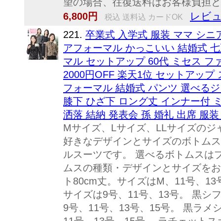
望の場合、往復送料はお客様負担
レビュ
6,800円
税込 送料込 カードOK
221.
卒業式 入学式 服装 ママ シ
アフォーマル かっこいい 結婚式 七
マル セットアップ 60代 ミセス フ
2000円OFF 楽天1位 セットアップ ス
フォーマル 結婚式 パンツ 選べる
膝下 ひざ下 ロング丈 インナー付 
洒落 結納 発表会 孫 婚礼 出席 服装
Mサイズ、Lサイズ、LLサイズのジ
好きなデザインとサイズのボトムス
ルスーツです。 選べるボトムスは
ムスの種類・デザインとサイズをお
ト80cm丈。サイズはM、11号、1
サイズは9号、11号、13号。 黒シ
9号、11号、13号、15号。 黒ラメ