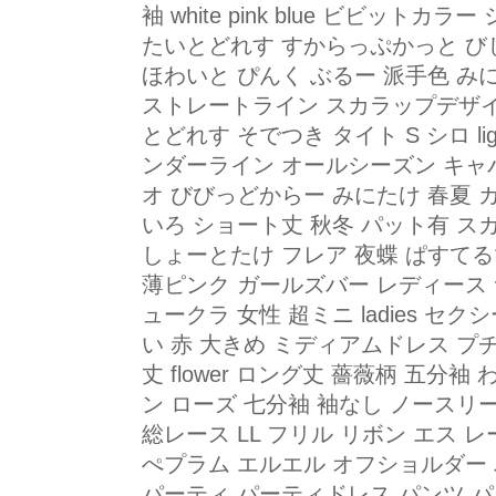
袖 white pink blue ビビット
たいとどれす すからっぷかっと び
ほわいと ぴんく ぶるー 派手色 み
ストレートライン スカラップデザイ
とどれす そでつき タイト S シロ lig
ンダーライン オールシーズン キャバ
オ びびっどからー みにたけ 春夏 
いろ ショート丈 秋冬 パット有 スカラッ
しょーとたけ フレア 夜蝶 ぱすてる
薄ピンク ガールズバー レディース
ュークラ 女性 超ミニ ladies セ
い 赤 大きめ ミディアムドレス プ
丈 flower ロング丈 薔薇柄 五分袖
ン ローズ 七分袖 袖なし ノースリ
総レース LL フリル リボン エス 
ぺプラム エルエル オフショルダー
パーティ パーティドレス パンツ パ