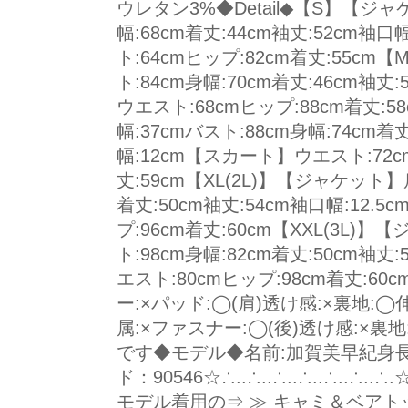
ウレタン3%◆Detail◆【S】【ジャ
幅:68cm着丈:44cm袖丈:52cm袖
ト:64cmヒップ:82cm着丈:55c
ト:84cm身幅:70cm着丈:46cm袖丈
ウエスト:68cmヒップ:88cm着丈:
幅:37cmバスト:88cm身幅:74cm着
幅:12cm【スカート】ウエスト:72c
丈:59cm【XL(2L)】【ジャケット】肩
着丈:50cm袖丈:54cm袖口幅:12.
プ:96cm着丈:60cm【XXL(3L)
ト:98cm身幅:82cm着丈:50cm袖
エスト:80cmヒップ:98cm着丈:6
ー:×パッド:◯(肩)透け感:×裏地:
属:×ファスナー:◯(後)透け感:×裏
です◆モデル◆名前:加賀美早紀身長:
ド：90546☆∴..∴..∴..∴..∴.
モデル着用の⇒ ≫ キャミ＆ベアト