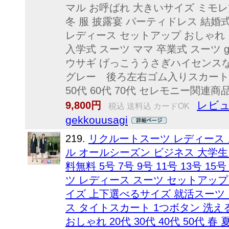
マル お呼ばれ 大きいサイズ ミモレ丈
冬 服 披露宴 パーティドレス 結婚
レディース セットアップ おしゃれ
入学式 スーツ ママ 卒業式 スーツ ge
ウサギ げっこううさぎハイセンス
グレー 後ろ左右ゴム入りスカート 
50代 60代 70代 セレモニー関連商
レビュ
9,800円
税込 送料込 カードOK
gekkouusagi
219.
リクルートスーツ レディース 
ル オールシーズン ビジネス 大学生
料無料 5号 7号 9号 11号 13号 
ツ レディース スーツ セットアップ
イズ 上下選べるサイズ 就活スーツ
ス タイトスカート 1つボタン 洗える
おしゃれ 20代 30代 40代 50代 春 