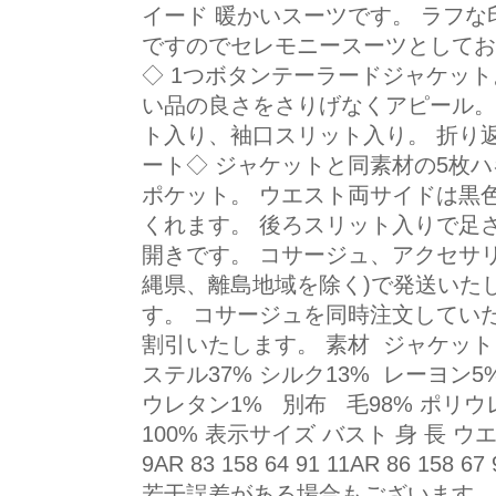
イード 暖かいスーツです。 ラフ
ですのでセレモニースーツとしてお
◇ 1つボタンテーラードジャケッ
い品の良さをさりげなくアピール。
ト入り、袖口スリット入り。 折り
ート◇ ジャケットと同素材の5枚
ポケット。 ウエスト両サイドは黒
くれます。 後ろスリット入りで足
開きです。 コサージュ、アクセサリ
縄県、離島地域を除く)で発送いたし
す。 コサージュを同時注文してい
割引いたします。 素材 ジャケット
ステル37% シルク13% レーヨン5
ウレタン1% 別布 毛98% ポリ
100% 表示サイズ バスト 身 長 ウエスト
9AR 83 158 64 91 11AR 86 158 6
若干誤差がある場合もございます。 ジ