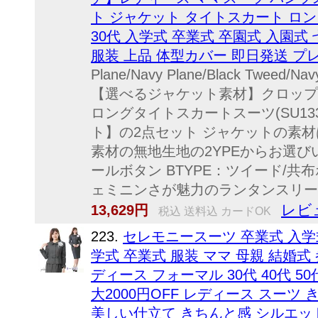
ト ジャケット タイトスカート ロング
30代 入学式 卒業式 卒園式 入園式
服装 上品 体型カバー 即日発送 プ
Plane/Navy Plane/Black Tweed/Na
【選べるジャケット素材】クロップ
ロングタイトスカートスーツ(SU13
ト】の2点セット ジャケットの素
素材の無地生地の2YPEからお選びい
ールボタン BTYPE：ツイード/共
ェミニンさが魅力のランタンスリーブ
レビ
13,629円
税込 送料込 カードOK
223.
セレモニースーツ 卒業式 入学式
学式 卒業式 服装 ママ 母親 結婚式
ディース フォーマル 30代 40代 5
大2000円OFF レディース スーツ き
美しい仕立て きちんと感 シルエッ