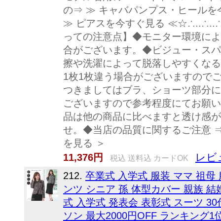
の⇒ ≫ キャバパンプス・ヒールを
≫ ピアスを今すぐ見る ≪☆∴..∴..∴.
っての注意点】◆モニター環境によ
合がございます。◆ビジュー・スパ
擦や洗濯によって脱落しやすくなる
1枚1枚違う場合がございますので
つきましてはブラ、ショーツ部分に
ございますので参考程度にてお願い
品は他の商品に比べますと透け感が
せ。◆当店の品質に関するご注意 
を見る ＞
レビ
11,376円
税込 送料込 カードOK
212.
卒業式 入学式 服装 ママ 祖母 
ンツ シニア 孫 体型カバー 親族 結
式 入学式 発表会 表彰式 スーツ 30代
ソン 最大2000円OFF ランキング