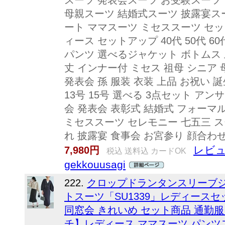
スーツ 発表会スーツ お受験スーツ 
母親スーツ 結婚式スーツ 披露宴ス
ート ママスーツ ミセススーツ セ
ィース セットアップ 40代 50代 60
パンツ 選べるジャケット ボトムス 
丈 インナー付 ミセス 祖母 シニア 
発表会 孫 服装 衣装 上品 お祝い 誕生
13号 15号 選べる 3点セット ア
会 発表会 表彰式 結婚式 フォーマ
ミセススーツ セレモニー 七五三 ス
れ 披露宴 食事会 お宮参り 顔合わせ 5
レビュ
7,980円
税込 送料込 カードOK
gekkouusagi
222.
クロップドランタンスリーブ
トスーツ「SU1339」レディースセ
同窓会 きれいめ セット商品 通勤
チ】レディース ママスーツ パンツ