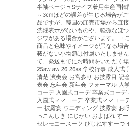
半袖ベージュSサイズ着用生産国韓
～3cmほどの誤差が生じる場合が
品ですが、韓国の卸売市場から直接
洗濯表示がないものや、軽微なほつ
ジワがある場合がございます。 ・
商品と色味やイメージが異なる場合
載がない小物類は付属いたしません
て、発送までにお時間をいただく場
25aw aw 26 26ss 学校行事 
清楚 演奏会 お宮参り お披露目 記念
表会 忘年会 新年会 フォーマル 入
コーデ 入園式コーデ 卒業式コーデ
入園式ママコーデ 卒業式ママコーデ
ー 披露宴 ウエディング 披露宴 お
っこんしき にじかい およばれ すー
セレモニースーツ びじねすすーつ 