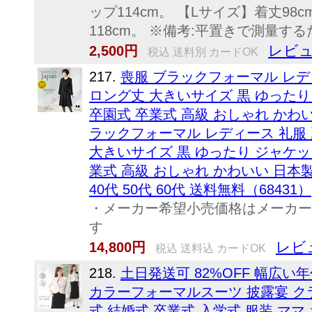
ップ114cm。 【Lサイズ】着丈98
118cm。 ※備考:平置きで測量するた.
レビュ
2,500円
税込 送料別 カードOK
217.
喪服 ブラックフォーマル レデ
ロング丈 大きいサイズ 黒 ゆったり
卒園式 卒業式 高級 おしゃれ かわい
ラックフォーマル レディース 礼服 
大きいサイズ 黒 ゆったり ジャケッ
業式 高級 おしゃれ かわいい 日本製 9号
40代 50代 60代 送料無料（68431）
・メーカー希望小売価格はメーカー
す
レビ
14,800円
税込 送料込 カードOK
218.
土日発送可 82%OFF 幅広
カラーフォーマルスーツ 披露宴 クラ
式 結婚式 卒業式 入学式 服装 ママ