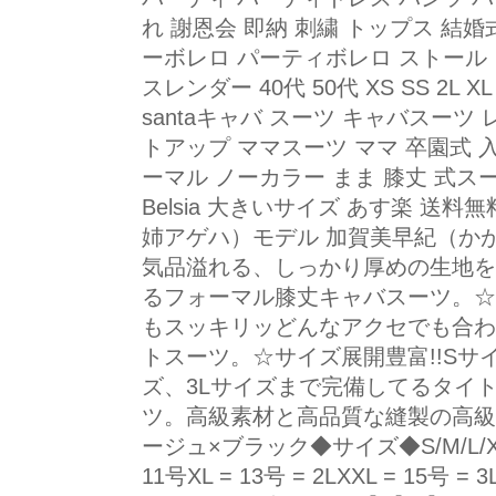
れ 謝恩会 即納 刺繍 トップス 結
ーボレロ パーティボレロ ストール 
スレンダー 40代 50代 XS SS 2L XL 
santaキャバ スーツ キャバスーツ
トアップ ママスーツ ママ 卒園式 
ーマル ノーカラー まま 膝丈 式スー
Belsia 大きいサイズ あす楽 送料無料◆
姉アゲハ）モデル 加賀美早紀（か
気品溢れる、しっかり厚めの生地を
るフォーマル膝丈キャバスーツ。☆
もスッキリッどんなアクセでも合わ
トスーツ。☆サイズ展開豊富!!Sサ
ズ、3Lサイズまで完備してるタイトス
ツ。高級素材と高品質な縫製の高級
ージュ×ブラック◆サイズ◆S/M/L/XL(2L
11号XL = 13号 = 2LXXL = 15