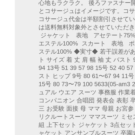
心地もラクラク。 後ろファスナー
とコサージュはイメージです。コサ
コサージュ代金は半額割引させてい
は送料無料対象外とさせていただき
ジャケット 表地 アセテート75%
エステル100% スカート 表地 
ステル100% ◆実寸◆ 若干誤差
ト サイズ 着 丈 肩 幅 袖 丈 バスト 9号 5
94 13号 51 39 57 98 15号 52 4
スト ヒップ 9号 80 61〜67 94 11号 8
15号 80 73〜79 100 5633(05-am
ュアル ウエア スーツ 事務服 作業着
コンパニオン 合唱団 発表会 表彰 
三 お受験 面接 母 ママ 母親 お宮
リクルートスーツ ママスーツ ミセ
組 上下セット ジャケット 3点セッ
ャケット アンサンブルスーツ 卒園