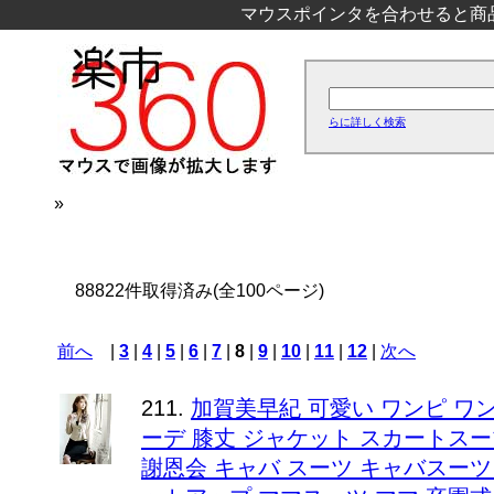
マウスポインタを合わせると商
らに詳しく検索
»
88822件取得済み(全100ページ)
前へ
|
3
|
4
|
5
|
6
|
7
|
8
|
9
|
10
|
11
|
12
|
次へ
211.
加賀美早紀 可愛い ワンピ ワ
ーデ 膝丈 ジャケット スカートスー
謝恩会 キャバ スーツ キャバスーツ