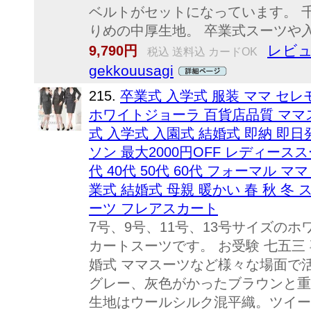
ベルトがセットになっています。 
りめの中厚生地。 卒業式スーツや入
レビュ
9,790円
税込 送料込 カードOK
gekkouusagi
215.
卒業式 入学式 服装 ママ セレモ
ホワイトジョーラ 百貨店品質 ママス
式 入学式 入園式 結婚式 即納 即
ソン 最大2000円OFF レディーススーツ
代 40代 50代 60代 フォーマル マ
業式 結婚式 母親 暖かい 春 秋 冬
ーツ フレアスカート
7号、9号、11号、13号サイズのホワイ
カートスーツです。 お受験 七五三 
婚式 ママスーツなど様々な場面で
グレー、灰色がかったブラウンと重
生地はウールシルク混平織。ツイー