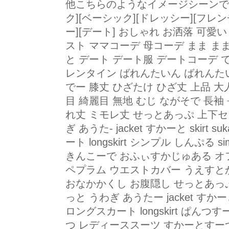
他こちらのようなイメージシーンで
ク][ベーシック][ドレッシー][フレ
ー][デート] おしゃれ お洒落 可愛
スト ママコーデ 母コーデ まま ま
と デート デート服 デートコーデ 
レンタイン ばれんたいん ばれんた
でー 膝丈 ひざたけ ひざ丈 上品 
目 綺麗目 無地 むじ ながそで 長袖
れ丈 ミモレ丈 せっとあっぷ 上下セ
ぎ あうた- jacket すかーと skirt
ート longskirt シンプル しんぷる
きんこーで おふぃすかじゅある オ
ペプラム ウエストカバー うえすと
おなかかくし お腹隠し せっとあっぷ
っと うわぎ あうたー jacket すかーと 
ロングスカート longskirt ぱん
つ レディーススーツ すかーとすーつ 