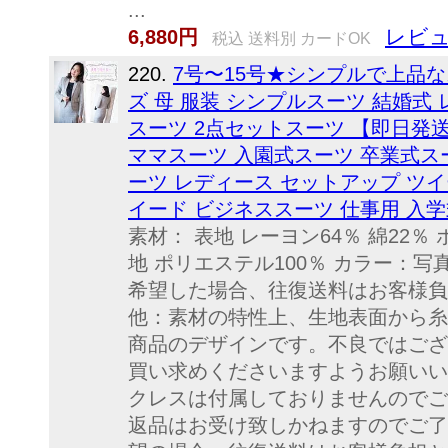
...
レビュ
6,880円
税込 送料別 カードOK
220.
7号〜15号★シンプルで上品な
ズ 母 服装 シンプルスーツ 結婚式
スーツ 2点セットスーツ 【即日発
ママスーツ 入園式スーツ 卒業式ス
ーツ レディース セットアップ ツ
イード ビジネススーツ 仕事用 入学
素材： 表地 レーヨン64％ 綿22％
地 ポリエステル100％ カラー：
希望した場合、往復送料はお客様負
他：素材の特性上、生地表面から糸
商品のデザインです。不良ではござ
買い求めくださいますようお願いい
クレスは付属しておりませんのでご
返品はお受け致しかねますのでご了