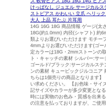
ス 軟骨ピアス 18G 16G 14G 
けっぱなし ジュエル サージカルス
ストピアス かわいい 立爪 ヘリック
大人 上品 耳たぶ 片耳用
14G 16G 18G 商品情報 ゲージ(太さ) 
18G(約1.0mm) 内径(シャフト) 約
類よりお選びいただけます モチーフサ
4mmよりお選びいただけます(ゴー
定カラーは18G・2mmストーンの
ト・キャッチの素材 シルバー:サー
ゴールド/ブラック:サージカルステン
ンの素材 キュービックジルコニア 商
ちらは1個売りの商品となります】
い求めください。 【お色味・サイ
記サイズやカラーが多少変更となる
時には実物のお色み・質感を出来る
の注意を払っておりますが、ご使用