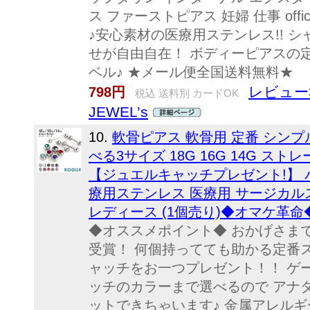
ス ファーストピアス 妊婦 仕事 of
♪安心素材の医療用ステンレス!! 
せが自由自在！ ボディーピアスの
ベル♪ ★メール便全国送料無料★
レビュー3
798円
税込 送料別 カードOK
JEWEL’s
10.
軟骨ピアス 軟骨用 定番 シンプ
べる3サイズ 18G 16G 14G ス
【ジュエルキャッチプレゼント!】 
療用ステンレス 医療用 サージカル
レディース (1個売り)◆オマケ革命
◆オススメポイント◆ おかげさま
受賞！ 何個持ってても助かる定番
ャッチをお一つプレゼント！！ ゲ
ッチのカラーまで選べるので アナ
ットできちゃいます♪ 金属アレルギ