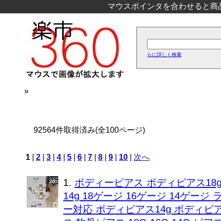
マウスポインタを合わせると商
らに詳しく検索
»
92564件取得済み(全100ページ)
1
|
2
|
3
|
4
|
5
|
6
|
7
|
8
|
9
|
10
|
次へ
1.
ボディーピアス ボディピアス18g
14g 18ゲージ 16ゲージ 14ゲ
ー対応 ボディピアス14g ボディピ