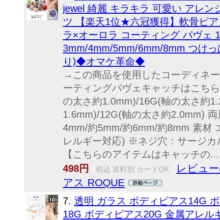
jewel 綺麗 キラキラ 可愛い ア
ツ 【楽天1位★六冠獲得】軟骨ピア
ラ×オーロラ コーティング パヴェ 18G
3mm/4mm/5mm/6mm/8mm つ
り)◆オマケ革命◆
→この商品を使用したコーディネート
ーティングパヴェキャッチはこちら↓ ◆
の太さ約1.0mm)/16G(軸の太さ約1.
1.6mm)/12G(軸の太さ約2.0mm)
4mm/約5mm/約6mm/約8mm 
レルギー対応) ※ネジ穴：サージカル
【こちらのアイテムはキャッチの...
レビュー4
498円
税込 送料別 カードOK
アス ROQUE
7.
透明 ガラス ボディピアス14G 
18G ボディピアス20G 金属アレ