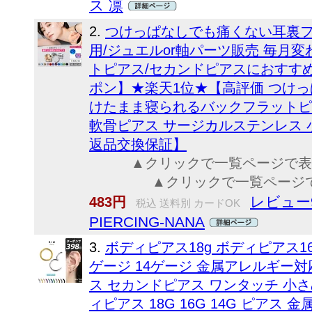
ス 凛
2.
つけっぱなしでも痛くない耳裏フラ
用/ジュエルor軸パーツ販売 毎月
トピアス/セカンドピアスにおすすめ
ポン】★楽天1位★【高評価 つけっ
けたまま寝られるバックフラットピアス 
軟骨ピアス サージカルステンレス 
返品交換保証】
▲クリックで一覧ペー
▲クリックで一覧ページで表
レビュー9
483円
税込 送料別 カードOK
PIERCING-NANA
3.
ボディピアス18g ボディピアス16g
ゲージ 14ゲージ 金属アレルギー
ス セカンドピアス ワンタッチ 小さ
ィピアス 18G 16G 14G ピアス