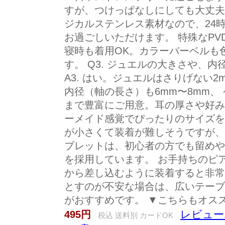
すが、つけっぱなしにしても大丈夫で
ジカルステンレス素材なので、24
お過ごしいただけます。 特殊なP
寝時も着用OK。カラーバーベルも
す。 Q3. ジュエルの大きさや、
A3. はい。ジュエルはさりげない
内径（軸の長さ）も6mm〜8mm、 
まで豊富にご用意。耳の厚さや好み
ーメイド感覚でぴったりのサイズをお
が小さくて装着が難しそうですが、コ
ブレットは、初心者の方でも留めや
を採用しています。 お手持ちのピ
から差し込むように装着すると非常
とすのが不安な場合は、広いテーブ
がおすすめです。 ▼こちらもオス
レビュー1
495円
税込 送料別 カードOK