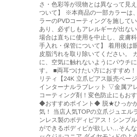
さ・色彩等が現物とは異なって見え
ついて】 ※本商品の一部カラーは
ラーのPVDコーティングを施して
あり、必ずしもアレルギーが出ない
場合は直ちに使用を中止し、皮膚科
手入れ・保管について】 着用後は
皮脂汚れを取り除いてください。 
に、空気に触れないようにパウチに
す。 ■両耳つけたい方におすすめ！
リティ【24K 立爪ピアス販売ペー
インターナルラブレット ▽金属アレ
コーティング剤！変色防止にもおす
◆おすすめポイント◆ 脱★ひっか
気！ 当店人気TOPの立爪ジュエル
ンレス製のボディピアス！シンプル
ができるボディピが欲しい…そんな
ックジルコニア ダイヤモンドのよ