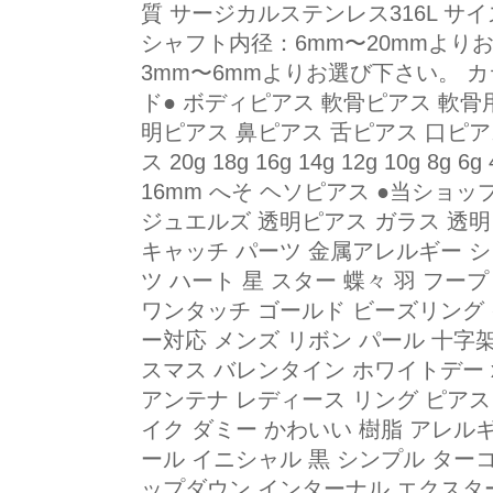
質 サージカルステンレス316L サイズ
シャフト内径：6mm〜20mmより
3mm〜6mmよりお選び下さい。 カ
ド● ボディピアス 軟骨ピアス 軟骨用
明ピアス 鼻ピアス 舌ピアス 口ピア
ス 20g 18g 16g 14g 12g 10g 8g 6g
16mm へそ ヘソピアス ●当ショップ関連
ジュエルズ 透明ピアス ガラス 透明
キャッチ パーツ 金属アレルギー シ
ツ ハート 星 スター 蝶々 羽 フー
ワンタッチ ゴールド ビーズリング
ー対応 メンズ リボン パール 十字
スマス バレンタイン ホワイトデー 
アンテナ レディース リング ピアス
イク ダミー かわいい 樹脂 アレル
ール イニシャル 黒 シンプル ターコ
ップダウン インターナル エクスタ