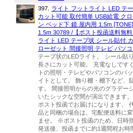
397.
ライト フットライト LED テ
カット可能 取付簡単 USB給電 ク
ン ベッド下 鏡 屋内用 1.5m [TO
1.5m 30789 /【ポスト投函送料
ライト LED テープ状 シール貼付 
ローゼット 間接照明 テレビ パソコ
テープ状のLEDライト。 シール貼
長さにカット可能。 充電なしですぐ
トの照明・テレビやパソコンのバッ
イトとして。 飾り棚・棚下など、
す。 間接照明からの光のグラデー
いたシックな空間が演出できます。 
ポスト投函でお届けになります。 
品と同梱の場合は、宅配便送料に変
ませ。 ※ポスト投函のため、日時
発送後、投函までに約1週間程お時