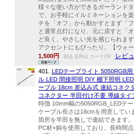
様々な使い方ができるガーランドタ
で、お手軽にイルミネーションを楽
チを「オフ」から動かすとまず「フ
と通常点灯になり、元に戻すと「オフ
ど良く、やさしい光を感じられます
アクセントにもぴったり。【ウォーム
レビュ
1,500円
税込 送料込 カードOK
401.
LEDテープライト 5050RGB
ル LED 間接照明 DIY 棚下照明 L
ーブル 18cm 差込み式 連結コネ
コネクター 半田付け不要 導線タイ
特徴 10mm幅の5050RGB_LE
ケーブル長さは18cmを用意してい
箇所を半田を無しで連結できます。
PC材+銅を使用しており、長時間