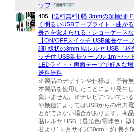
ップ
405.
[送料無料] 幅 3mmの超極細
く明るいUSBテープライト・曲が
長さを変えられる・ショーケースな
【ON/OFFスイッチ USB延長ケー
細] 線状の3mm 貼レルヤ USB（昼光
ッチ付 USB延長ケーブル 1m 
LEDライト・両面テープで好きな場所に
送料無料
※製品のデザインや仕様は、予告無
本製品を使用したことにより発生し
負いません。※テレビについている
や機種によってはUSBからの出力電
とができない場合があります。商品名
貼レルヤ USB（昼光色/電球色）型番
着より1ヶ月サイズ50cm：約 長さ5