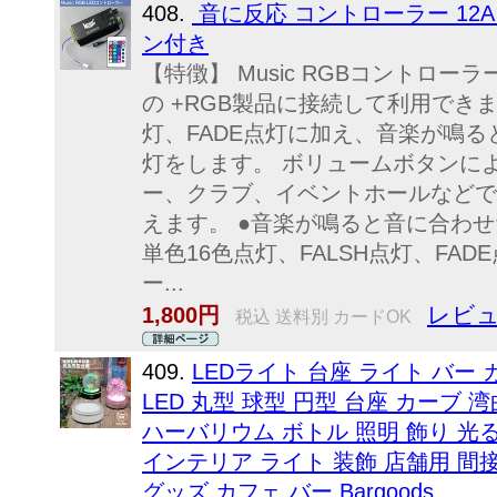
408.
音に反応 コントローラー 12A
ン付き
【特徴】 Music RGBコントローラ
の +RGB製品に接続して利用できま
灯、FADE点灯に加え、音楽が鳴る
灯をします。 ボリュームボタンに
ー、クラブ、イベントホールなどで
えます。 ●音楽が鳴ると音に合わせ
単色16色点灯、FALSH点灯、FA
ー...
レビュ
1,800円
税込 送料別 カードOK
409.
LEDライト 台座 ライト バー 
LED 丸型 球型 円型 台座 カーブ 湾
ハーバリウム ボトル 照明 飾り 光
インテリア ライト 装飾 店舗用 間
グッズ カフェ バー Bargoods