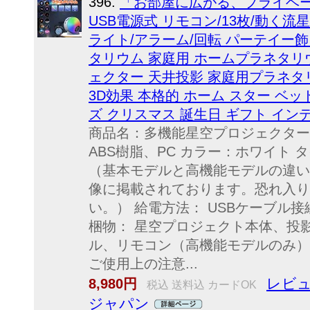
396.
「お部屋に広がる、プライベ
USB電源式 リモコン/13枚/動く流星/
ライト/アラーム/回転 パーテイー飾り
タリウム 家庭用 ホームプラネタリ
ェクター 天井投影 家庭用プラネタリウ
3D効果 本格的 ホーム スター ベ
ズ クリスマス 誕生日 ギフト イン
商品名：多機能星空プロジェクター サイ
ABS樹脂、PC カラー：ホワイト
（基本モデルと高機能モデルの違い
像に掲載されております。恐れ入り
い。） 給電方法： USBケーブル
梱物： 星空プロジェクト本体、投影
ル、リモコン（高機能モデルのみ）
ご使用上の注意...
レビュ
8,980円
税込 送料込 カードOK
ジャパン