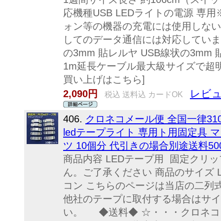
応機種USB LEDライトの電源 
ォン等の機器の充電には使用しない
してのデータ通信には対応していま
の3mm 貼レルヤ USB線状の3mm 貼
1m延長ケーブル最大級サイズで超明る
買い上げはこちら]
レビュ
2,090円
税込 送料込 カードOK
406.
クロネコメール便 全国一律310
ledテープライト 専用ト用固定具 
ツ 10個分 代引きの場合別途送料5
商品内容 LEDテープ用 固定クリッ
ん。ご了承ください 商品のサイズ L
コン こちらのページは当店の二列
他社のテープに取付する場合はサイ
い。 ◆送料◆ ☆・・・クロネコメ