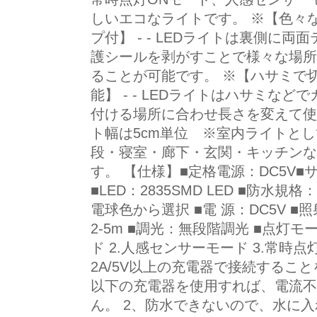
しいエコなライトです。 ※【色々
プ付】 - - LEDライトは裏側に
護シールを剥がすことで様々な場所
ることが可能です。 ※【ハサミで
能】 - - LEDライトはハサミな
付ける場所に合わせ長さを変えて使
ト幅は5cm単位 ※室内ライトと
段・寝室・廊下・玄関・キッチンな
す。 【仕様】■定格電源：DC5V■サイ
■LED：2835SMD LED ■防水
電球色から選択 ■電 源：DC5V ■
2-5m ■調光：無段階調光 ■点灯モ
ド 2.人感センサーモード 3.常時
2A/5V以上の充電器で接続すること
以下の充電器を使用すれば、電流不
ん。 2、防水できないので、水に