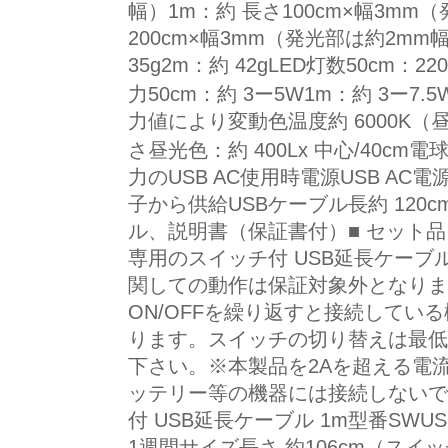
幅）1m：約 長さ100cm×幅3mm
200cm×幅3mm（発光部は約2mm幅
35g2m：約 42gLED灯数50cm：2
力50cm：約 3ー5W1m：約 3ー7.5
力値により変動色温度約 6000K（昼
さ昼光色：約 400Lx 中心/40cm電球
力のUSB AC使用時電源USB AC
子から供給USBケーブル長約 120
ル、説明書（保証書付）■ セット品 
専用のスイッチ付 USB延長ケー
関しての動作は保証対象外となりま
ON/OFFを繰り返すと接続してい
ります。スイッチの切り替えは最低
下さい。※本製品を2Aを超える電流
ッテリー等の機器には接続しないで下
付 USB延長ケーブル 1m型番SWU
1週間サイズ長さ 約106cm（スイッ