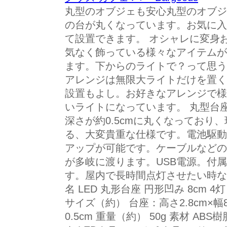
丸型のオブジェも安心丸型のオブジ
の台が丸くなっています。お気に入
て設置できます。 オシャレに変身
気なく飾っている様々なアイテムが
ます。下からのライトで？って思う
アレンジは無限大ライトだけを置く
設置もよし。お好きなアレンジで様
いライトになっています。 丸型台
深さが約0.5cmに丸くなっており
る、大変貴重な仕様です。電池駆動。
アップが可能です。ケーブルなどの
が多岐に渡ります。USB電源。付属
す。屋内で長時間点灯させたい時な
名 LED 丸形台座 円形凹み 8cm 4灯 電池
サイズ（約） 台座：高さ2.8cm×幅8
0.5cm 重量（約） 50g 素材 A