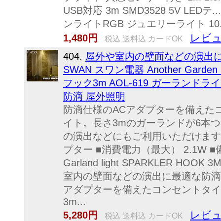
USB対応 3m SMD3528 5V LE
ンライトRGB ジュエリーライト 10...9
レビュ
1,480円
税込 送料込 カードOK
404.
屋外や室内の壁面などの演出
SWAN スワン電器 Another Garden
フック3m AOL-619 ガーランド
防滴 屋外照明
防滴仕様のACアダプターを備えた
イト。長さ3mのガーランドが6本
の演出などにもご利用いただけます
プター ■消費電力（最大） 2.1W ■備
Garland light SPARKLER H
室内の壁面などの演出に最適な防滴
アダプターを備えたコンセントタイ
3m...
レビュ
5,280円
税込 送料込 カードOK