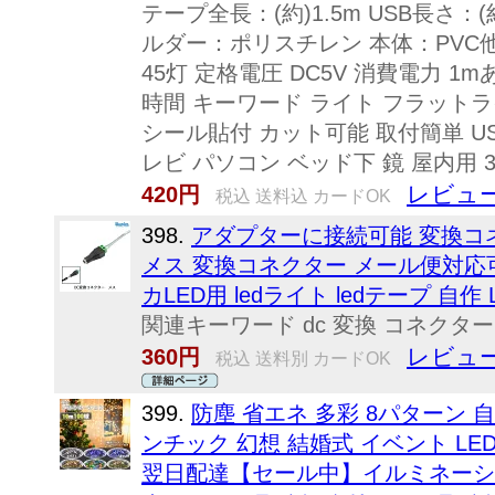
テープ全長：(約)1.5m USB長さ：
ルダー：ポリスチレン 本体：PVC他 重
45灯 定格電圧 DC5V 消費電力 1mあ
時間 キーワード ライト フラットラ
シール貼付 カット可能 取付簡単 U
レビ パソコン ベッド下 鏡 屋内用 3078
レビュー
420円
税込 送料込 カードOK
398.
アダプターに接続可能 変換コ
メス 変換コネクター メール便対応
カLED用 ledライト ledテープ 自作
関連キーワード dc 変換 コネクター 
レビュー
360円
税込 送料別 カードOK
399.
防塵 省エネ 多彩 8パターン 
ンチック 幻想 結婚式 イベント LED
翌日配達【セール中】イルミネーシ