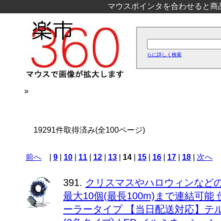
マウスポインタを合わせると商
らに詳しく検索
»
19291件取得済み(全100ページ)
前へ
|
9
|
10
|
11
|
12
|
13
|
14
|
15
|
16
|
17
|
18
|
次へ
391.
クリスマスやハロウィンなどの
最大10個(最長100m)まで連結可
ーラータイプ 【当日配送対応】テル