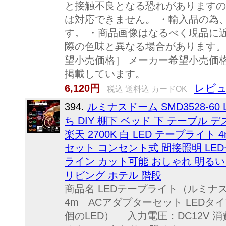
と接触不良となる恐れがありますの
は対応できません。 ・輸入品の為
す。 ・商品画像はなるべく現品に
際の色味と異なる場合があります。
望小売価格］ メーカー希望小売価
掲載しています。
レビュ
6,120円
税込 送料込 カードOK
394.
ルミナスドーム SMD3528-6
ち DIY 棚下 ベッド 下 テーブル 
楽天 2700K 白 LED テープライト 
セット コンセント式 間接照明 LED
ライン カット可能 おしゃれ 明るい 
リビング ホテル 階段
商品名 LEDテープライト（ルミナ
4m ACアダプターセット LEDタイプ
個のLED） 入力電圧：DC12V 消費電