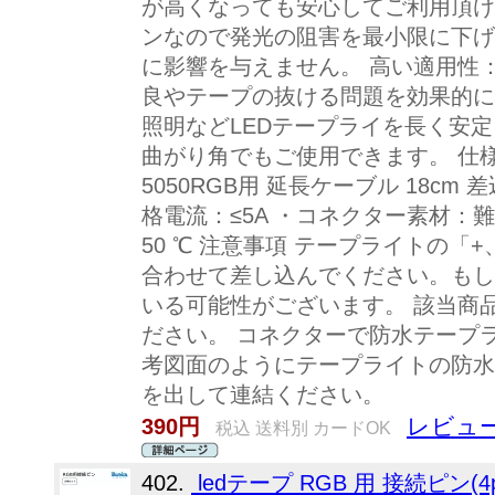
が高くなっても安心してご利用頂け
ンなので発光の阻害を最小限に下げ
に影響を与えません。 高い適用性
良やテープの抜ける問題を効果的に
照明などLEDテープライを長く安
曲がり角でもご使用できます。 仕様
5050RGB用 延長ケーブル 18cm 
格電流：≤5A ・コネクター素材：難燃
50 ℃ 注意事項 テープライトの「
合わせて差し込んでください。もし
いる可能性がございます。 該当商
ださい。 コネクターで防水テープ
考図面のようにテープライトの防水
を出して連結ください。
レビュー
390円
税込 送料別 カードOK
402.
ledテープ RGB 用 接続ピン(