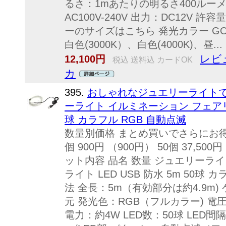
るさ：1mあたりの明るさ400ルーメ
AC100V-240V 出力：DC12V 許
ーのサイズはこちら 発光カラー GOLD
白色(3000K）、白色(4000K)、昼...
レビ
12,100円
税込 送料込 カードOK
カ
395.
おしゃれなジュエリーライトで
ーライト イルミネーション フェアリーラ
球 カラフル RGB 自動点滅
数量別価格 まとめ買いでさらにお得！
個 900円 （900円） 50個 37,5
ット内容 品名 数量 ジュエリーラ
ライト LED USB 防水 5m 50球 
法 全長：5m（有効部分は約4.9m)
元 発光色：RGB（フルカラー) 電圧：
電力：約4W LED数：50球 LED間