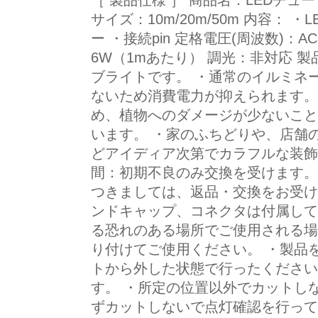
［ 製品仕様 ］ 商品名：LEDチュ
サイズ：10m/20m/50m 内容： 
ー ・接続pin 定格電圧(周波数)：AC1
6W（1mあたり） 調光：非対応 製
ブライトです。 ・通常のイルミネ
ないため消費電力が抑えられます。
め、植物へのダメージが少ないこと
います。 ・家のふちどりや、店舗
どアイディア次第でカラフルな装飾
間：初期不良のみ交換を受けます。
つきましては、返品・交換をお受け
ンドキャップ、コネクタは付属して
る恐れのある場所でご使用される場
り付けてご使用ください。 ・製品
トから外した状態で行ったください
す。 ・所定の位置以外でカットし
ずカットしないで点灯確認を行って