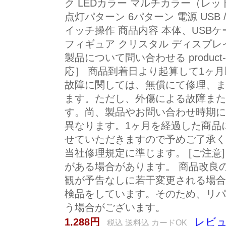
ク LEDカラー マルチカラー（レ
点灯パターン 6パターン 電源 USB 
イッチ操作 商品内容 本体、USBケ
フィギュア クリスタル ディスプレイ
製品について問い合わせる product-sup
応］ 商品到着日より起算して1ヶ
故障に関しては、無償にて修理、ま
ます。ただし、外傷による故障また
す。尚、製品やお問い合わせ時期に
異なります。1ヶ月を経過した商品
せていただきますので予めご了承く
当社修理規定に準じます。 [ご注意
がある場合があります。 商品改良
観が予告なしに若干変更される場合
検品をしています。そのため、リパ
う場合がございます。
レビュ
1,288円
税込 送料込 カードOK