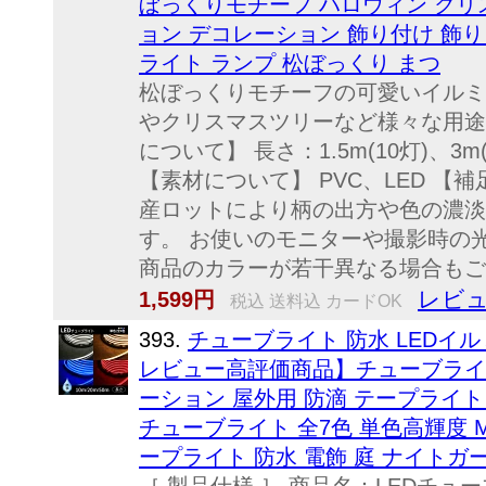
ぼっくりモチーフ ハロウィン クリ
ョン デコレーション 飾り付け 飾り 
ライト ランプ 松ぼっくり まつ
松ぼっくりモチーフの可愛いイルミ
やクリスマスツリーなど様々な用途
について】 長さ：1.5m(10灯)、3m
【素材について】 PVC、LED 【
産ロットにより柄の出方や色の濃淡
す。 お使いのモニターや撮影時の
商品のカラーが若干異なる場合もござ
レビュ
1,599円
税込 送料込 カードOK
393.
チューブライト 防水 LEDイル
レビュー高評価商品】チューブライト 10
ーション 屋外用 防滴 テープライト
チューブライト 全7色 単色高輝度 MI
ープライト 防水 電飾 庭 ナイトガ