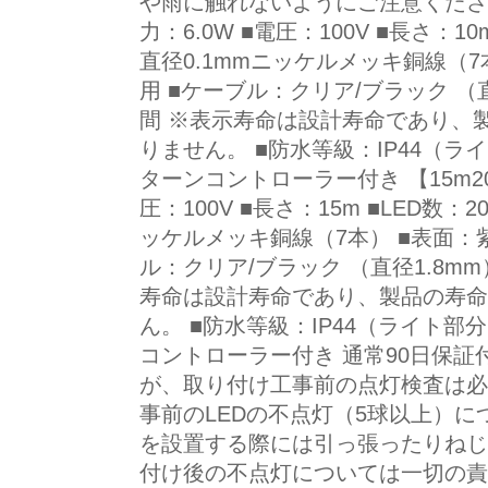
や雨に触れないようにご注意ください。
力：6.0W ■電圧：100V ■長さ：1
直径0.1mmニッケルメッキ銅線（7
用 ■ケーブル：クリア/ブラック （直径
間 ※表示寿命は設計寿命であり、
りません。 ■防水等級：IP44（ラ
ターンコントローラー付き 【15m200
圧：100V ■長さ：15m ■LED数：
ッケルメッキ銅線（7本） ■表面：
ル：クリア/ブラック （直径1.8mm）
寿命は設計寿命であり、製品の寿命
ん。 ■防水等級：IP44（ライト部
コントローラー付き 通常90日保
が、取り付け工事前の点灯検査は必
事前のLEDの不点灯（5球以上）
を設置する際には引っ張ったりねじ
付け後の不点灯については一切の責