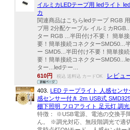
イルミカLEDテープ用 ledライト le
カ
関連商品はこちらledテープ RGB 用 接
プ用 2分配ケーブル イルミカRGB
ター RGB ...半田付け不要！ 簡単
要！簡単接続コネクターSMD50..
ー SMD5...半田付け不要！簡単接続
要！簡単接続コネクターSMD50...l
ター...ledテー...
レビュー
610円
税込 送料込 カードOK
403.
LED テープライト 人感センサー
感センサー付き 2m USB式 SMD32
棚下照明 フロアライト 足元灯 調
特徴： ※USB電源、電池の交換
ん。 ※調光対応、無段階調光で適
常時点灯ONモード、人感センサー