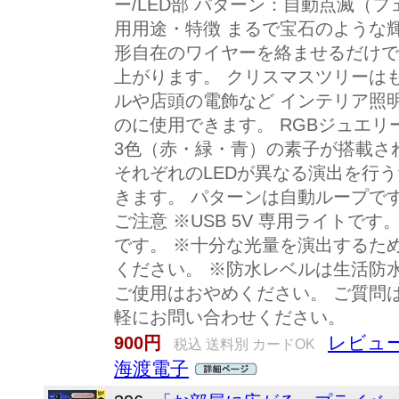
ー/LED部 パターン：自動点滅（フ
用用途・特徴 まるで宝石のような輝
形自在のワイヤーを絡ませるだけで
上がります。 クリスマスツリーは
ルや店頭の電飾など インテリア照
のに使用できます。 RGBジュエリ
3色（赤・緑・青）の素子が搭載さ
それぞれのLEDが異なる演出を行
きます。 パターンは自動ループで
ご注意 ※USB 5V 専用ライトです
です。 ※十分な光量を演出するた
ください。 ※防水レベルは生活防
ご使用はおやめください。 ご質問はjapa
軽にお問い合わせください。
レビュー
900円
税込 送料別 カードOK
海渡電子