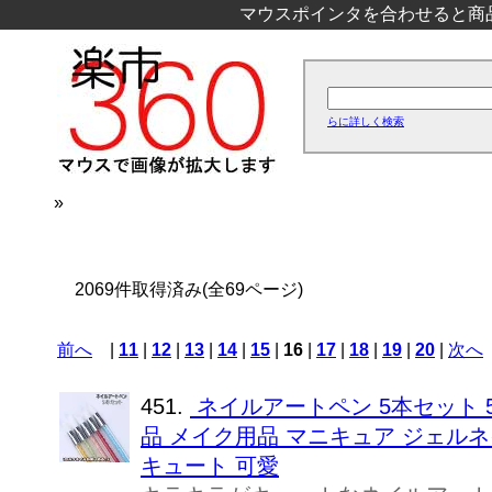
マウスポインタを合わせると商
らに詳しく検索
»
2069件取得済み(全69ページ)
前へ
|
11
|
12
|
13
|
14
|
15
|
16
|
17
|
18
|
19
|
20
|
次へ
451.
ネイルアートペン 5本セット 
品 メイク用品 マニキュア ジェルネ
キュート 可愛