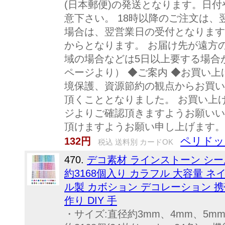
(日本郵便)の発送となります。日
意下さい。 18時以降のご注文は
場合は、翌営業日の受付となります
からとなります。 お届け先が遠方
域の場合などは5日以上要する場合
ページより） ◆ご案内 ◆お買い上
境保護、資源節約の観点からお買い
頂くこととなりました。 お買い上
ジよりご確認頂きますようお願いい
頂けますようお願い申し上げます。
ペリドッ
132円
税込 送料別 カードOK
470.
デコ素材 ラインストーン シール 
約3168個入り カラフル 大容量 
ル製 カボション デコレーション 
作り DIY 手
・サイズ:直径約3mm、4mm、5mm