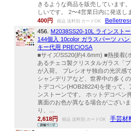
きるような商品を販売しています。
しいです。 2〜4営業日内に発送しま
Belletres
400円
税込 送料別 カードOK
456.
M2038SS20-10L ラインス
144個入 10color ガラスパーツ
キー代用 PRECIOSA
■サイズ/SS20(約4.6mm) ■熱接
あるチェコ製クリスタルガラス「プ
が入荷。 プレシオサ独自の光沢感
シャンデリアなど、世界中の多くの
トデコペン(HOB28224)を使っ
ンストーンです。 ホットデコペン
裏面のお色が異なる場合がございま
り、...
手芸材
2,618円
税込 送料別 カードOK