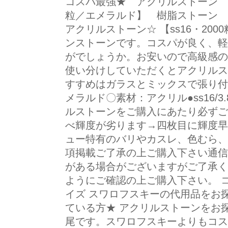
コスパ最強★ アクリルストーン ラ
粒／エメラルド】 樹脂ストーン em
アクリルストーン☆ 【ss16・20
ンストーンです。コスパが良く、軽
がでしょうか。お安いので高級感の
使い分けしていただくとアクリルス
すすめはガラスとミックスで張り付けで
メラルド〇素材：アクリル●ss16/3.
ルストーンをご購入にあたり必ずご
べ輝度が劣ります→四枚目に輝度早
ュー特有のバリやカスレ、色むら、
項掲載ご了承の上ご購入下さい通信
がある場合がございますがご了承く
ようにご確認の上ご購入下さい。 コ
イズ スワロフスキーの代用品をお
ている方★ アクリルストーンをお
尾です。スワロフスキーよりもコス