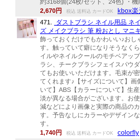
約3168個(24枚/セット、24色) ・
kbox
2,670円
税込 送料込 カードOK
471.
ダストブラシ ネイル用品 ネイ
ズ メイクブラシ 筆 粉おとし マニ
飾っておくだけでもかわいい♪おし
す。触っていて癖になりそうなくら
イルやネイルクールのモチベアップ
ラシ、チークブラシフェイスパウダ
てもお使いいただけます。毛束が密
てくれます♪【サイズについて】画
いて】ABS【カラーについて】生
淡が異なる場合がございます。お使
減などにより画像と実際の商品のカ
す。予告なしにカラーやデザインな
す。
colorfly
1,740円
税込 送料込 カードOK