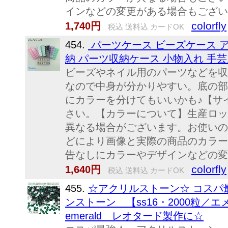
インなどの変更がある場合もござい
colorfly
1,740円
税込 送料込 カードOK
454.
パーツケース ビーズケース 
納 パーツ収納ケース 小物入れ 手芸
ビーズやネイル用のパーツなどを収
なので中身が分かりやすい。底の部
にカラーを分けてもいいかも♪【サ
さい。【カラーについて】生産ロッ
異なる場合がございます。お使いの
どにより画像と実際の商品のカラー
告なしにカラーやデザインなどの変
colorfly
1,640円
税込 送料込 カードOK
455.
☆アクリルストーン☆ コスパ
ンストーン 【ss16・2000粒
emerald レオタード製作に☆