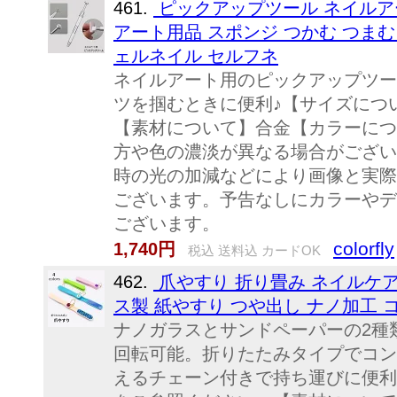
461.
ピックアップツール ネイルア
アート用品 スポンジ つかむ つまむ
ェルネイル セルフネ
ネイルアート用のピックアップツー
ツを掴むときに便利♪【サイズにつ
【素材について】合金【カラーにつ
方や色の濃淡が異なる場合がござい
時の光の加減などにより画像と実際
ございます。予告なしにカラーやデ
ございます。
colorfly
1,740円
税込 送料込 カードOK
462.
爪やすり 折り畳み ネイルケア
ス製 紙やすり つや出し ナノ加工 
ナノガラスとサンドペーパーの2種
回転可能。折りたたみタイプでコン
えるチェーン付きで持ち運びに便利