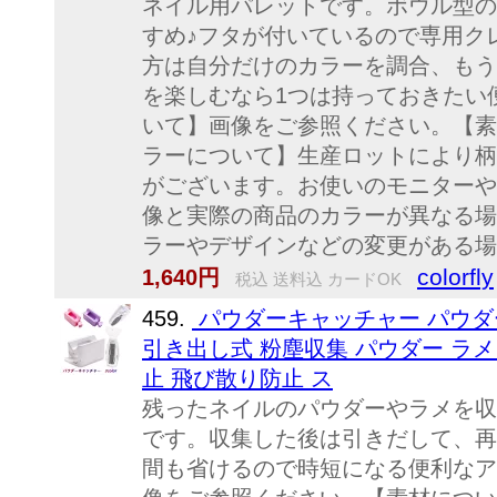
ネイル用パレットです。ボウル型の
すめ♪フタが付いているので専用ク
方は自分だけのカラーを調合、もう
を楽しむなら1つは持っておきたい
いて】画像をご参照ください。【素
ラーについて】生産ロットにより柄
がございます。お使いのモニターや
像と実際の商品のカラーが異なる場
ラーやデザインなどの変更がある場
colorfly
1,640円
税込 送料込 カードOK
459.
パウダーキャッチャー パウダ
引き出し式 粉塵収集 パウダー ラメ
止 飛び散り防止 ス
残ったネイルのパウダーやラメを収
です。収集した後は引きだして、再
間も省けるので時短になる便利なア