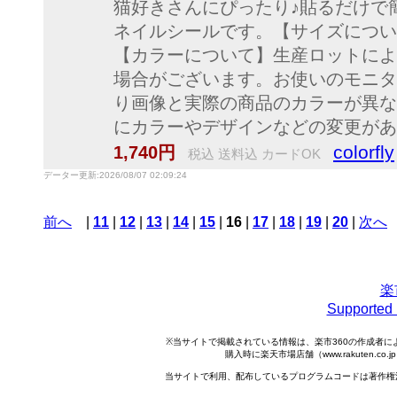
猫好きさんにぴったり♪貼るだけで
ネイルシールです。【サイズについ
【カラーについて】生産ロットによ
場合がございます。お使いのモニタ
り画像と実際の商品のカラーが異な
にカラーやデザインなどの変更があ
colorfly
1,740円
税込 送料込 カードOK
データー更新:2026/08/07 02:09:24
前へ
|
11
|
12
|
13
|
14
|
15
|
16
|
17
|
18
|
19
|
20
|
次へ
楽
Support
※当サイトで掲載されている情報は、楽市360の作成者
購入時に楽天市場店舗（www.rakuten.
当サイトで利用、配布しているプログラムコードは著作権法で