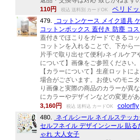
返品・交換等は対応 致しかねます
ペリドッ
110円
税込 送料別 カードOK
479.
コットンケース メイク道具 
コットンボックス 蓋付き 防塵 コス
蓋付きでほこりをガードできるコッ
コットンを入れることで、下から一
片手で取り出せて便利♪ネイルケア
について】画像をご参照ください。
【カラーについて】生産ロットによ
場合がございます。お使いのモニタ
り画像と実際の商品のカラーが異な
にカラーやデザインなどの変更がある
colorfly
3,160円
税込 送料込 カードOK
480.
ネイルシール ネイルステッカ
セルフネイル デザインシール 貼るだ
ゃれ 大人女子