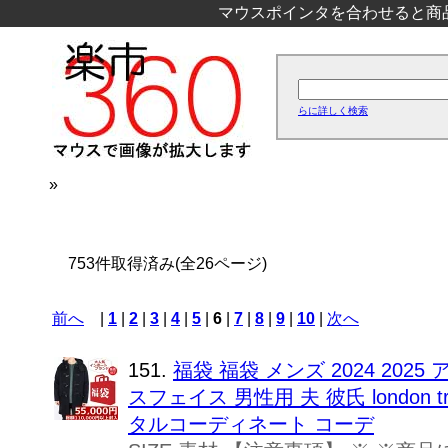
マウスポインタを合わせると商
らに詳しく検索
»
753件取得済み(全26ページ)
前へ
|
1
|
2
|
3
|
4
|
5
|
6
|
7
|
8
|
9
|
10
|
次へ
151.
福袋 福袋 メンズ 2024 2025 
スフェイス 男性用 夫 彼氏 london t
タルコーディネート コーデ