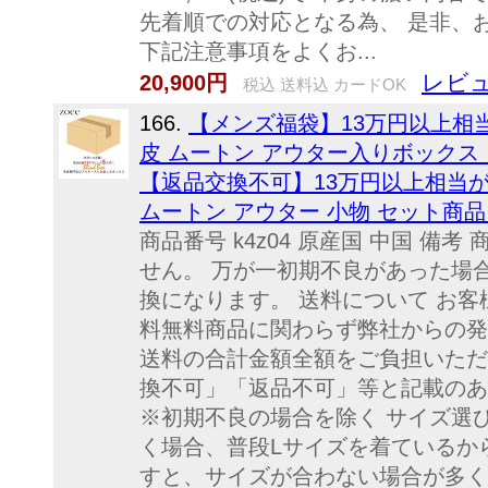
先着順での対応となる為、 是非、
下記注意事項をよくお...
レビュ
20,900円
税込 送料込 カードOK
166.
【メンズ福袋】13万円以上相
皮 ムートン アウター入りボックス
【返品交換不可】13万円以上相当が5
ムートン アウター 小物 セット商品 M/L/
商品番号 k4z04 原産国 中国 備
せん。 万が一初期不良があった場
換になります。 送料について お
料無料商品に関わらず弊社からの発
送料の合計金額全額をご負担いただ
換不可」「返品不可」等と記載のあ
※初期不良の場合を除く サイズ選
く場合、普段Lサイズを着ているか
すと、サイズが合わない場合が多く