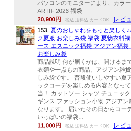
パソコンのモニターにより、カラー
ARTIF 2026 福袋
レビュ
20,900円
税込 送料込 カードOK
153.
夏のおしゃれをもっと楽しく♪
ク夏服 お楽しみ袋 福袋 夏物衣料福
ース エスニック福袋 アジアン福袋
お楽しみ袋
商品説明 何が届くかは、開けるま
衣類や一点もの商品、アジアン雑貨
しみ袋です。 普段使いしやすい夏
ックコーデを楽しめる内容となって
当！ カットソー シャツ チュニック
ギンス ファッション小物 アジアン
なります。 届いたその日からコー
いっぱいの福袋...
レビュ
11,000円
税込 送料込 カードOK