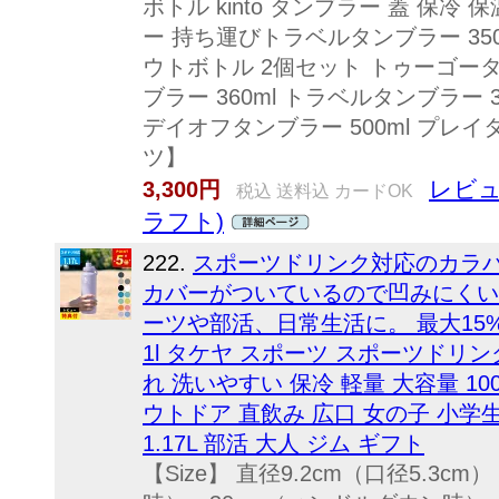
ボトル kinto タンブラー 蓋 保冷
ー 持ち運びトラベルタンブラー 35
ウトボトル 2個セット トゥーゴータ
ブラー 360ml トラベルタンブラー 3
デイオフタンブラー 500ml プレイタ
ツ】
レビュ
3,300円
税込 送料込 カードOK
ラフト)
222.
スポーツドリンク対応のカラバ
カバーがついているので凹みにくい
ーツや部活、日常生活に。 最大15%
1l タケヤ スポーツ スポーツドリンク
れ 洗いやすい 保冷 軽量 大容量 10
ウトドア 直飲み 広口 女の子 小学
1.17L 部活 大人 ジム ギフト
【Size】 直径9.2cm（口径5.3c