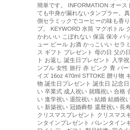
簡単です。 INFORMATION 
ても中身が漏れないタンブラー。真
側セラミックでコーヒーの味も香り
プ。 KEYWORD 水筒 マグボトル
かわいい こぼれない 保温 保冷 バ
ュー ビール お酒 かっこいい セラ
ス ギフト プレゼント 母の日 父の
ト お返し 誕生日プレゼント 入学祝
ンプル 女性 旅行 赤 ピンク 青 パ
イズ 16oz 470ml STTOKE 贈
物 誕生日プレゼント 誕生日 記念日
い 卒業式 成人祝い 就職祝い 合格
い 進学祝い 退院祝い 結婚 結婚祝
い 新築祝い 冠婚葬祭 還暦祝い 長
クリスマスプレゼント クリスマスギフ
ンタインプレゼント バレンタインギ