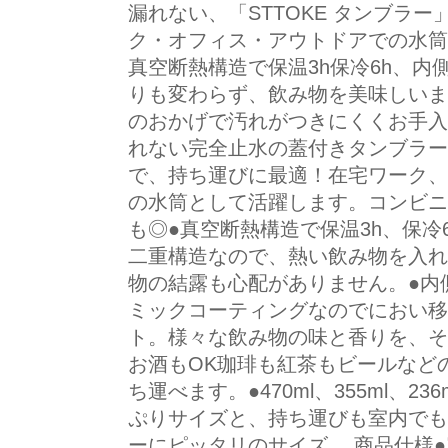
漏れない、「STTOKE タンブラ
ク・オフィス・アウトドアでの水筒
真空断熱構造で保温3h保冷6h、
りも変わらず、飲み物を美味しいま
のおかげで汚れがつきにくくお手入
れない完全止水の蓋付きタンブラー
で、持ち運びに最適！在宅ワーク、
の水筒として活躍します。コンビニ
も◎●真空断熱構造で保温3h、保冷
二重構造なので、熱い飲み物を入れ
物の結露も心配がありません。●内
ミックコーティングなのでにおい移
ト。様々な飲み物の味と香りを、そ
お酒もOK珈琲も紅茶もビールなど
ち運べます。●470ml、355ml、
ぷりサイズと、持ち運びも室内でも
ーにピッタリのサイズ。 商品仕様●容量