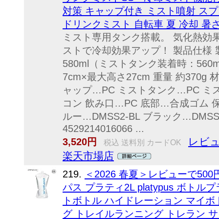
対策 キャップ付き ミスト噴射 スプ
ドリンクミスト 自転車 夏 冷却 暑
ミスト専用タンク搭載。 気化熱効
ストで冷却効果アップ！ 製品仕様 
580ml（ミストタンク装着時：560m
7cm×最大高さ27cm 重量 約370
ャップ…PC ミストタンク…PC ミ
コン 飲み口…PC 底部…合成ゴム 保
ルー…DMSS2-BL ブラック…DMSS2
4529214016066 ...
レビュ
3,520円
税込 送料別 カードOK
楽天市場店
219.
＜2026 春夏＞レビューで5
パス プラティ2L platypus ボト
トボトル ハイドレーション マイボ
グ トレイルランニング トレラン 