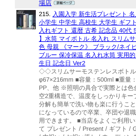
場店
215.
入園入学 新生活プレゼント 名
小学生 中学生 高校生 大学生 ギフ
入れギフト 還暦 古希 記念品 40代 
】水筒 マイボトル 名入れ スリムサー
色 母親 《マーク》 ブラック/ネイ
ブルー 保冷保温 名入れ水筒 実用的
生日 記念日 Ver2
◇◇スリムサーモステンレスボトル50
φ67×216mm ■容量：500ml ■
PP、他 ※照明の具合で実際とは色
空2重構造で、温度をしっかりキー
分解も簡単で洗い物も楽に行うこと
になっているので卒業、卒団や退職
用できます。 ■当店をよくご利用
て プレゼント / Present / ギフト / 