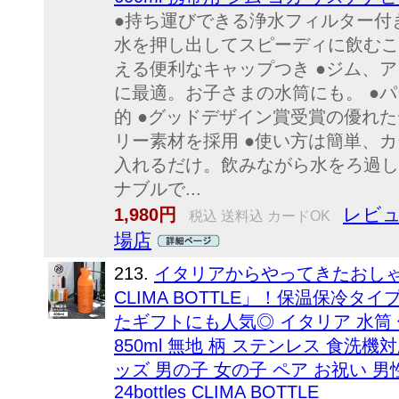
●持ち運びできる浄水フィルター付
水を押し出してスピーディに飲むこ
える便利なキャップつき ●ジム、
に最適。お子さまの水筒にも。 ●
的 ●グッドデザイン賞受賞の優れた
リー素材を採用 ●使い方は簡単、
入れるだけ。飲みながら水をろ過し
ナブルで...
レビュ
1,980円
税込 送料込 カードOK
場店
213.
イタリアからやってきたおしゃれで
CLIMA BOTTLE」！保温保冷
たギフトにも人気◎ イタリア 水筒 保
850ml 無地 柄 ステンレス 食洗機
ッズ 男の子 女の子 ペア お祝い 男
24bottles CLIMA BOTTLE