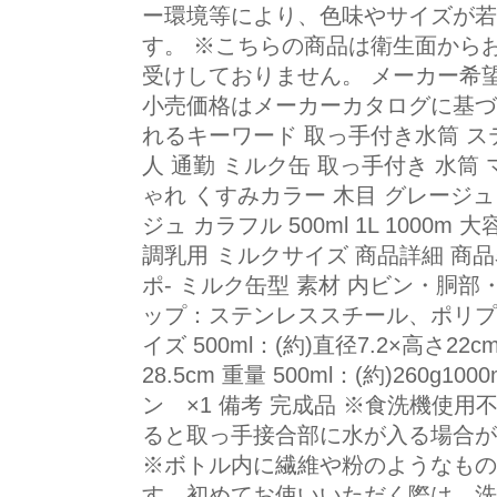
ー環境等により、色味やサイズが若
す。 ※こちらの商品は衛生面から
受けしておりません。 メーカー希
小売価格はメーカーカタログに基づ
れるキーワード 取っ手付き水筒 ステ
人 通勤 ミルク缶 取っ手付き 水筒
ゃれ くすみカラー 木目 グレージュ
ジュ カラフル 500ml 1L 1000m
調乳用 ミルクサイズ 商品詳細 商品名
ポ- ミルク缶型 素材 内ビン・胴
ップ：ステンレススチール、ポリプ
イズ 500ml：(約)直径7.2×高さ22cm
28.5cm 重量 500ml：(約)260g1
ン ×1 備考 完成品 ※食洗機使
ると取っ手接合部に水が入る場合が
※ボトル内に繊維や粉のようなもの
す。初めてお使いいただく際は、洗