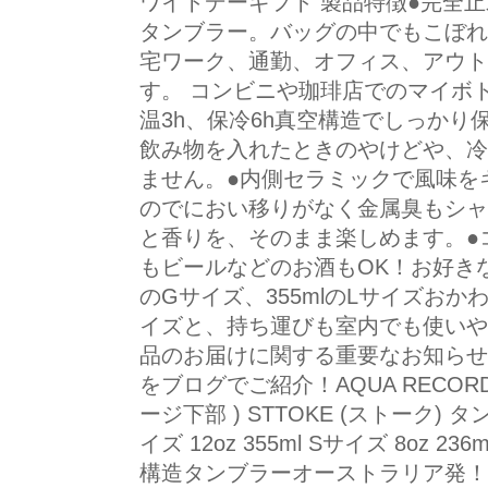
ワイトデーギフト 製品特徴●完全
タンブラー。バッグの中でもこぼれ
宅ワーク、通勤、オフィス、アウト
す。 コンビニや珈琲店でのマイボ
温3h、保冷6h真空構造でしっか
飲み物を入れたときのやけどや、冷
ません。●内側セラミックで風味を
のでにおい移りがなく金属臭もシャ
と香りを、そのまま楽しめます。●
もビールなどのお酒もOK！お好きな
のGサイズ、355mlのLサイズお
イズと、持ち運びも室内でも使いや
品のお届けに関する重要なお知らせ
をブログでご紹介！AQUA RECOR
ージ下部 ) STTOKE (ストーク) タン
イズ 12oz 355ml Sサイズ 8oz
構造タンブラーオーストラリア発！