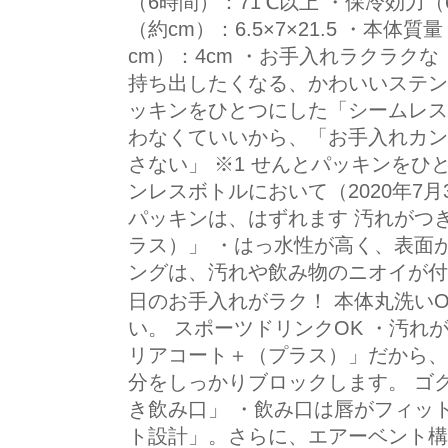
（6時間）：71℃以上 ・保冷効力（
（約cm）：6.5×7×21.5 ・本体質
cm）：4cm ・お手入れラクラク
持ち出したくなる、かわいいステン
ッキンをひとつにした「シームレス
わなくていいから、「お手入れカン
さない」 ※1 せんとパッキンを
ンレスボトルにおいて（2020年7月
パッキンは、はずれます 汚れがつ
ラス）」 ・はっ水性が高く、表面
ングは、汚れや飲み物のニオイが付
日のお手入れがラク！ 本体丸洗いO
い。 スポーツドリンクOK ・汚れ
リアコート＋（プラス）」だから、
分をしっかりブロックします。 ゴ
き飲み口」 ・飲み口は唇がフィッ
ト設計」。さらに、エアーベント構