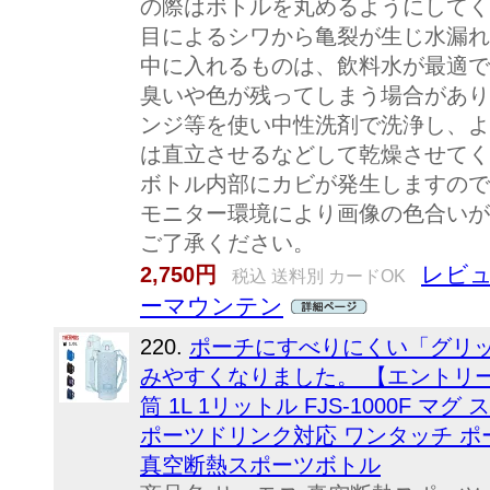
の際はボトルを丸めるようにして
目によるシワから亀裂が生じ水漏れ
中に入れるものは、飲料水が最適
臭いや色が残ってしまう場合があり
ンジ等を使い中性洗剤で洗浄し、
は直立させるなどして乾燥させて
ボトル内部にカビが発生しますので
モニター環境により画像の色合いが
ご了承ください。
レビュ
2,750円
税込 送料別 カードOK
ーマウンテン
220.
ポーチにすべりにくい「グリ
みやすくなりました。 【エントリー
筒 1L 1リットル FJS-1000F 
ポーツドリンク対応 ワンタッチ ポー
真空断熱スポーツボトル