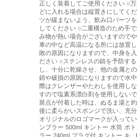
正しく装着してご使用ください ○
どに入れる場合は縦置きにしてくだ
ツが緩まないよう、飲み口パーツを
してください ○二重構造のため手
み物が熱い場合がございますのでや
車の中など高温になる所には放置し
敗の原因になりますので、中身を入
ださい ○ステンレスの錆を予防す
し、十分に乾燥させ、他の金属との
錆や破損の原因になりますので水中
際はクレンザーやたわしを使用しな
すので塩素系漂白剤を使用しないで
斑点が付着した時は、ぬるま湯と約1
後に柔らかいスポンジで洗い、充分
オリジナルのロゴマークが入っていま
ンブラー 500ml キントー 水筒 ボト
ラー 240ml プラグ付 キントー キ.