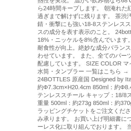
熱性を実現。 温かい飲み物なら68
ら24時間キープします。 朝淹れた
過ぎまで解けずに残ります。 茶渋
錆・衝撃にも強い18-8ステンレスス
スの成分を表す表示のこと。 24bo
18%・ニッケルを8%含んでいます
耐食性が向上。絶妙な成分バランス
わせています。 また、全てのパー
配慮しています。 SIZE COLO
水筒・タンブラー 一覧はこちら → 
24BOTTLES 原産国 Designed by Ita
約Φ7.3cm×H20.4cm 850ml：約Φ8
テンレススチール キャップ：18/
重量 500ml：約273g 850ml：約
ラッピングチケットをご注文くださ
み承ります。 お買い上げ明細書に
ーレス化に取り組んでおります。 