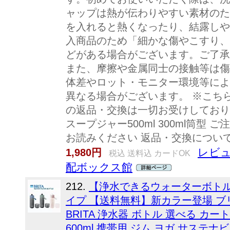
ャップは熱が伝わりやすい素材のた
を入れると熱くなったり、結露しや
入商品のため「細かな傷やこすり、
どがある場合がございます。ご了承
また、摩擦や金属同士の接触等は傷
体差やロット・モニター環境等によ
異なる場合がございます。 ※こち
の返品・交換は一切お受けしておりません
スープジャー500ml 300ml筒型
お読みください 返品・交換につい
レビュ
1,980円
税込 送料込 カードOK
配ボックス館
212.
【浄水できるウォーターボト
イプ 【送料無料】新カラー登場 ブ
BRITA 浄水器 ボトル 選べる カー
600ml 携帯用 ジム ヨガ サステナ