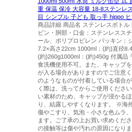
1000ml 500ml 水筒 ミルク缶型 
重 保温 保冷 大容量 18-8ステンレ
目 シンプル 子ども 取っ手 hippo 
商品詳細 商品名 ステンレスボトル hi
ビン・胴部・口金：ステンレススチ
ール、ポリプロピレン パッキン：シリコ
7.2×高さ22cm 1000ml：(約)直径8.
(約)260g1000ml：(約)450g 
食洗機使用不可。また、キャップを
が入る場合がありますのでご注意く
のようなものが付着している場合が
く際は、洗ってからご使用ください
い素材のため、キャップが浸かるほ
り、結露しやすくなります。 ※海
傷やこすり、気泡・小さな色ムラ、
ます。ご了承の上お買い求めくださ
の接触等は傷や汚れの原因になりま