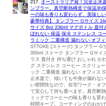
217.
オーストラリア発！完全止水
ンブラー。真空断熱構造で保温3h
ーの味も香りも変わらず、美味しい
豪華特典】 タンブラー Gサイズ 16oz 4
サイズ 8oz 236ml マグボトル 
ぼれない 保温 保冷 ステンレス コ
ラミック 二重構造 漏れない オフィス
STTOKE (ストーク) タンブラー Gサイ
355ml ストーク タンブラー Gサイズ 
ラス 蓋付き 持ち運び おしゃれ か
グ ステンレス コーヒー スクリュー
ック 二重構造 漏れない オフィス 
止水蓋で、傾いても中身が漏れない、
い密閉性なので、在宅ワーク・オフ
て安心して持ち運べます。真空断熱
ミックでコーヒーの味も香りも変わ
時間キープ。コーティングのおかげ