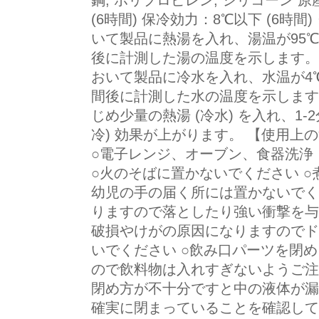
鋼, ポリプロピレン, シリコーン 
(6時間) 保冷効力：8℃以下 (6時間
いて製品に熱湯を入れ、湯温が95℃
後に計測した湯の温度を示します。※
おいて製品に冷水を入れ、水温が4℃
間後に計測した水の温度を示します
じめ少量の熱湯 (冷水) を入れ、1-2
冷) 効果が上がります。 【使用上
○電子レンジ、オーブン、食器洗浄
○火のそばに置かないでください ○
幼児の手の届く所には置かないでく
りますので落としたり強い衝撃を与
破損やけがの原因になりますのでド
いでください ○飲み口パーツを閉
ので飲料物は入れすぎないようご注
閉め方が不十分ですと中の液体が漏
確実に閉まっていることを確認して