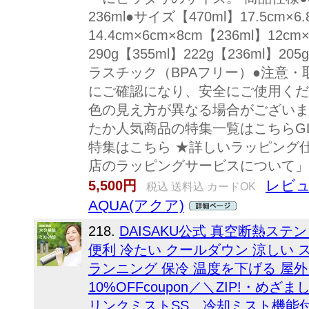
236ml●サイズ【470ml】17.5cm×6.
14.4cm×6cm×8cm【236ml】12cm
290g【355ml】222g【236ml
ラスチック（BPAフリー）●注意
にご確認になり、安全にご使用くだ
色の見え方が異なる場合がございま
たか人気商品の特集一覧はこちらGL
特集はこちら ★詳しいラッピング
店のラッピングサービスについて」
レビュ
5,500円
税込 送料込 カードOK
AQUA(アクア)
218.
DAISAKU公式 真空断熱ステ
便利 冷たい クールダウン 涼しい 
ランニング 保冷 温度を下げる 屋外
10%OFFcoupon／＼ZIP!・
リンクミストSS 冷却ミスト機能付