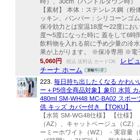
時）、30cm（ハンドルダウン時） 【
【素材】 本体：ステンレス鋼（粉体
ッキン、バンパー：シリコーンゴム 
保冷効力とは室温18度〜22度にお
度〜5度になった時に 蓋をして6時
飲料物を入れる前に予め少量の冷水
果が上がります。 ※保冷専用 ※電子
レビュ
5,060円
税込 送料込 カードOK
チーナ ホーム
223.
毎日持ち出したくなる かわいい
ー＋P5倍全商品対象】象印 水筒 カ
480ml SM-WH48 MC-BA02 
供 キッズ カバー付き 【TOKU】
【水筒 SM-WG48仕様】 【仕様
（AZ）、キャットベージュ（CZ）
ーミーホワイト（WZ） ・実容量（L）