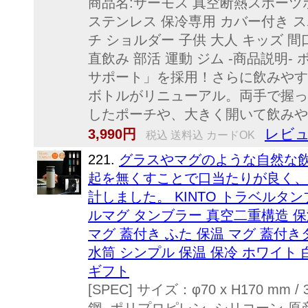
商品名:サーモス 真空断熱スポーツボトル
ステンレス 保冷専用 カバー付き 
チ ショルダー 子供 大人 キッズ 
直飲み 部活 運動 ジム -商品説明
サポート」を採用！さらに飲みやす
ボトルがリニューアル。両手で握っ
したポーチや、大きく開いて飲みやす
レビュ
3,990円
税込 送料込 カードOK
221.
グラスやマグのような自然な
起を無くすことで口当たりが良く、
計しました。 KINTO トラベルタンブ
ルマグ タンブラー 真空二重構造 保
マグ 蓋付き ふた 保温 マグ 蓋付きタ
水筒 シンプル 保温 保冷 ホワイト 
ギフト
[SPEC] サイズ：φ70 x H170 mm /