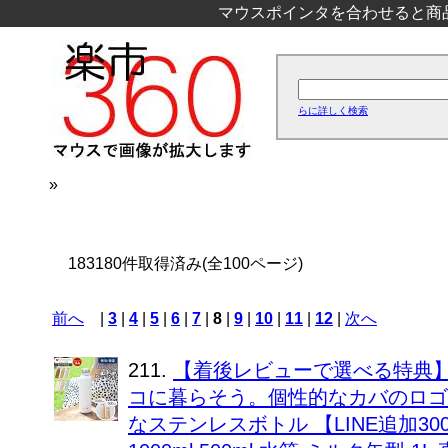
マウスポインタを合わせると商
らに詳しく検索
»
183180件取得済み(全100ページ)
前へ
|
3
|
4
|
5
|
6
|
7
|
8
|
9
|
10
|
11
|
12
|
次へ
211.
【着後レビューで選べる特典】
コに暮らそう。個性的なカバのロゴ
なステンレスボトル 【LINE追加3