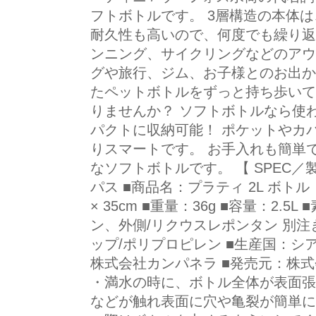
フトボトルです。 3層構造の本体は
耐久性も高いので、何度でも繰り返
ンニング、サイクリングなどのアウ
グや旅行、ジム、お子様とのお出か
たペットボトルをずっと持ち歩いて
りませんか？ ソフトボトルなら使
パクトに収納可能！ ポケットやカ
りスマートです。 お手入れも簡単
なソフトボトルです。 【 SPEC／
パス ■商品名：プラティ 2L ボトル
× 35cm ■重量：36g ■容量：2.
ン、外側/リクウスレポンタン 別注
ップ/ポリプロピレン ■生産国：シ
株式会社カンパネラ ■発売元：株式
・満水の時に、ボトル全体が表面
などが触れ表面に穴や亀裂が簡単に