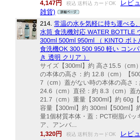
レビュ
4,147円
税込 送料込 カードOK
雑貨)
214.
常温の水を気軽に持ち運べる、
水筒 食洗機対応 WATER BOTTL
300ml 500ml 950ml （ KIN
食洗機OK 300 500 950 軽い 
き 透明 クリア ）
サイズ【300ml】約 高さ15.5（c
の本体の高さ：約 12.8（cm）【50
7（cm）蓋がない時の本体の高さ：約 
24.6（cm）直径：約 8.3（cm
21.7（cm）重量【300ml】約 60g【5
容量【300ml】約 300ml【500ml】約
量1個材質本体・蓋：PCT樹脂パ
ア、アンバ...
レビュ
1,320円
税込 送料別 カードOK