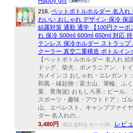
Happy gift
216.
ペットボトルホルダー 名入れ 
わいい おしゃれ デザイン 保冷 保
結露対策 通勤 通学 【100円クー
れ 保冷 500ml 600ml 650ml
テンレス 保冷ホルダー ストラップ
クーラー 真空二重構造 ボトルイン
【ペットボトルホルダー 名入れ 絵
ドッグ、柴犬、ポメラニアン、トイ
カメインコ おしゃれ・エレガント
和風・縁起物：富士山、筆輪、ふく
葉、青海波) おもしろ系：ビール
スポーツ・趣味・アウトドア：ゴル
山、エベレスト、キャンプファイヤ
ダー 名入れの...
レビュ
3,480円
税込 送料込 カードOK