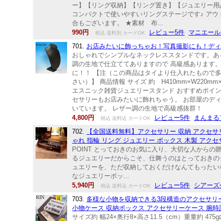
ー】【リング収納】【リング置き】【ジュエリー用
コンパクトで使いやすいリングステージです♪ ア
合もございます。 ★素材 布...
990円
レビュー5件
マニエール
税込 送料別 カードOK
701.
お店みたいに飾っちゃお！写真撮影にも！ディ
おしゃれでシンプルなネックレススタンドです。あ
調の生地で仕立ててありますので 高級感あります。
に！！ 【注（この商品はタイより仕入れたもので
さい）】 商品情報 サイズ 約 H410mm×W22
エスニック雑貨ジュエリースタンド おすすめポイ
セサリーもお店みたいに飾れちゃう。 お部屋のデ
いています。 レザー調の生地で高級感抜群！
4,800円
レビュー5件
まんまる
税込 送料込 カードOK
702.
【全国送料無料】アクセサリー 収納 アクセサリ
ゃれ 指輪 リング ジュエリー ボックス 木製 アクセサリ
POINT とっておきのお気に入り、大切な人から
るジュエリーだからこそ、仕舞うのはとっておきの
ュエリーを、ただ収納しておくだけなんてもったい
なジュエリーボッ...
5,940円
レビュー5件
シアーズ
税込 送料込 カードOK
703.
多様な小物を収納できる3段構造のアクセサリートレー
小物ケース 収納ボックス アクセサリーケース 腕時計
サイズ約 幅24×奥行8×高さ11.5（cm）重量約