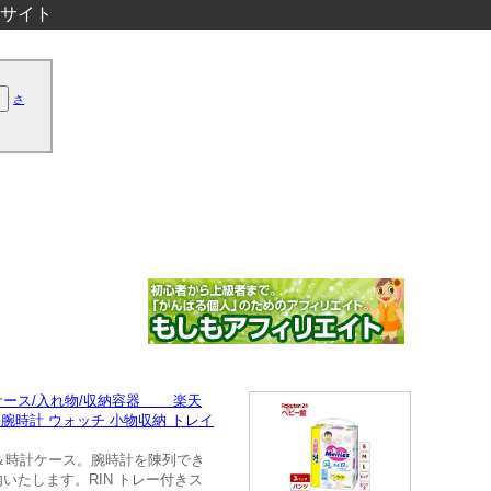
サイト
さ
/ケース/入れ物/収納容器 楽天
 腕時計 ウォッチ 小物収納 トレイ
＆時計ケース。腕時計を陳列でき
たします。RIN トレー付きス