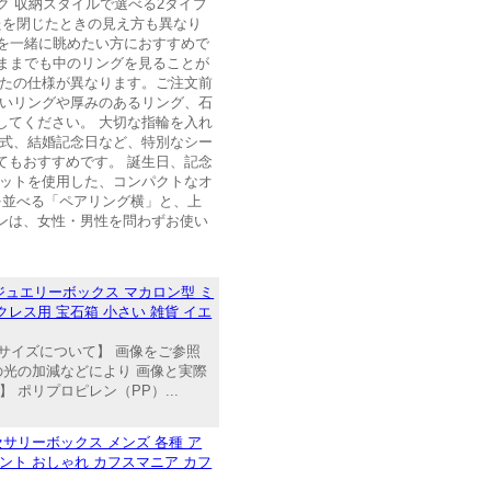
ク 収納スタイルで選べる2タイプ
たを閉じたときの見え方も異なり
グを一緒に眺めたい方におすすめで
たままでも中のリングを見ることが
ふたの仕様が異なります。ご注文前
広いリングや厚みのあるリング、石
してください。 大切な指輪を入れ
婚式、結婚記念日など、特別なシー
てもおすすめです。 誕生日、記念
ナットを使用した、コンパクトなオ
を並べる「ペアリング横」と、上
ンは、女性・男性を問わずお使い
ジュエリーボックス マカロン型 ミ
クレス用 宝石箱 小さい 雑貨 イエ
サイズについて】 画像をご参照
の光の加減などにより 画像と実際
ポリプロピレン（PP）...
セサリーボックス メンズ 各種 ア
ゼント おしゃれ カフスマニア カフ