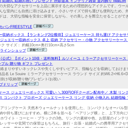
結婚式 結婚お祝い プレセント 摂影道具 インテリア雑貨 室内飾り IwaiLoft
の大切なアクセサリーを上品に展示するための理想的なアイテムです。ウー
んな室内にも自然に溶け込みます。小さいサイズで持ち運びも便利なため、外
ドは、大切な指輪を安全に保管しながら、その美しさを際立たせることがで
バンFREESTYLE
ー収納ボックス 【ランキング2位獲得】ジュエリーケース 持ち運び アクセサ
ジュエリー収納ボックス 卓上 収納 アクセサリー・小物 アクセサリーケース コ
ク サイズ： 約幅10cm×奥行10cm×高さ5cm
ンラインショップ
0 《公式》【ポイント10倍・送料無料】ルソイーユ ミラーアクセサリーケース 
ンプル 贈り物 ギフト プレゼント
 絡まりやすいネックレスや失くしやすいピアス、指輪などを収納しておけま
e Souire ミラーアクセサリーケース ラウンド サイズ 約W6.2×H6.6×D
掛け/収納/贈り物/プレゼント/お祝い
ブドリッブ
ース ジュエリーボックス 可愛い ＼300円OFFクーポン配布中／ 木製 リン
 コンパクト プロポーズ ジュエリーケース リング 収納 小物入れ 結婚指輪 
ペアリングケース 天然木ウォールナットを使用した、コンパクトなオーバル型
納や持ち運びにおすすめ。横に2本を並べる「ペアリング横」と、上下方向に
はホワイト・コーヒー・ブラックの3色。リングの素材や色、お部屋のインテ
で、ドレッサーや玄関での保管はもちろん、旅行・出張・結婚式への携帯用アク