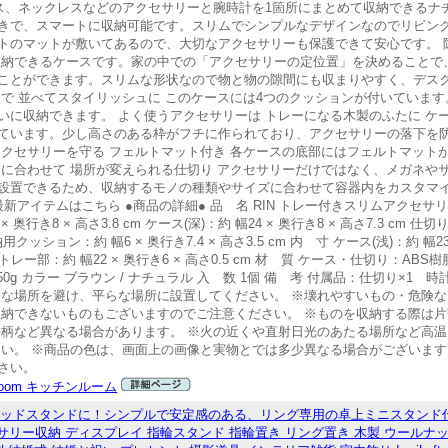
アス、ネックレスなどのアクセサリーと腕時計を1箇所にまとめて収納できるナ
きで、スマートに収納可能です。スリムでシンプルなデザインなのでリビン
トのマットが敷いてあるので、大切なアクセサリーも保護できて安心です。 
収納できるケースです。家の中での「アクセサリーの定位置」を決めることで
ことができます。スリムな形状なので物と物の隙間にも収まりやすく、デス
で 並べてスタイリッシュに このケースには4つのクッションが付いていま
いに収納できます。 よく使うアクセサリーは トレーになる木製のふたに ケ
ています。少し高さのある枠がフチに作られており、アクセサリーの落下を
アクセサリーを守る フェルトマット付き 各ケースの底部にはフェルトマット
ノに合わせて 場所が変えられる仕切り アクセサリーだけではなく、メガネや
設置できるため、収納するモノの種類やサイズに合わせて容器内をカスタマイ
実業の最新アイテムはこちら ●商品の詳細● 品 名 RIN トレー付きスリムアクセサ
 × 奥行き8 × 高さ3.8 cm ケース(深)：約 幅24 × 奥行き8 × 高さ7.3 cm 仕切り
用クッション：約 幅6 × 奥行き7.4 × 高さ3.5 cm 内 寸 ケース(浅)：約 幅23.5 
m 木蓋トレー部：約 幅22 × 奥行き6 × 高さ0.5 cm 材 質 ケース・仕切り：ABS
450g カラー ブラウン / ナチュラル 入 数 1個 備 考 付属品：仕切り×1 
定な場所を避け、平らな場所に設置してください。 ※壊れやすいもの・危険
収納できないものもございますのでご注意ください。 ※ものを収納する際は
、柄など異なる場合があります。 ※火の近くや直射日光のあたる場所など高
さい。 ※商品の色は、画面上の画像と実物とでは多少異なる場合がございま
さい。
n room キッチンルーム
ウッドスタンドに！シンプルで安定感のある、リング専用の卓上ミニスタンド
サリー収納 ディスプレイ 指輪スタンド 指輪置き リング置き 木製 ウールナッ