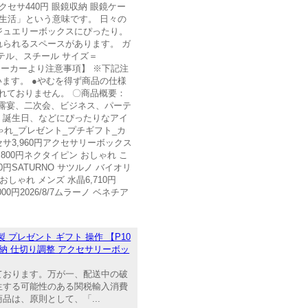
セサ440円 眼鏡収納 眼鏡ケー
理想的な生活」という意味です。 日々の
ジュエリーボックスにぴったり。
られるスペースがあります。 ガ
テル、スチール サイズ＝
m 【メーカーより注意事項】 ※下記注
ます。 ●やむを得ず商品の仕様
れておりません。 〇商品概要：
披露宴、二次会、ビジネス、パーテ
、誕生日、などにぴったりなアイ
れ_プレゼント_プチギフト_カ
サ3,960円アクセサリーボックス
,800円ネクタイピン おしゃれ こ
0円SATURNO サツルノ バイオリ
 おしゃれ メンズ 水晶6,710円
000円2026/8/7ムラーノ ベネチア
プレゼント ギフト 操作 【P10
収納 仕切り調整 アクセサリーボッ
ております。万が一、配送中の破
生する可能性のある関税輸入消費
は、原則として、「...