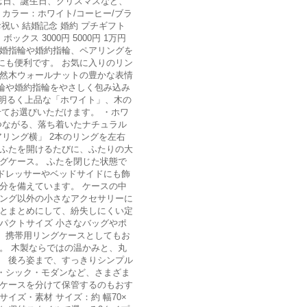
念日、誕生日、クリスマスなど、
 カラー：ホワイト/コーヒー/ブラ
祝い 結婚記念 婚約 プチギフト
ボックス 3000円 5000円 1万円
結婚指輪や婚約指輪、ペアリングを
にも便利です。 お気に入りのリン
天然木ウォールナットの豊かな表情
輪や婚約指輪をやさしく包み込み
、明るく上品な「ホワイト」、木の
てお選びいただけます。 ・ホワ
つながる、落ち着いたナチュラル
リング横」 2本のリングを左右
 ふたを開けるたびに、ふたりの大
グケース。 ふたを閉じた状態で
ドレッサーやベッドサイドにも飾
分を備えています。 ケースの中
リング以外の小さなアクセサリーに
ひとまとめにして、紛失しにくい定
パクトサイズ 小さなバッグやポ
、携帯用リングケースとしてもお
。 木製ならではの温かみと、丸
。 後ろ姿まで、すっきりシンプル
・シック・モダンなど、さまざま
にケースを分けて保管するのもおす
イズ・素材 サイズ：約 幅70×