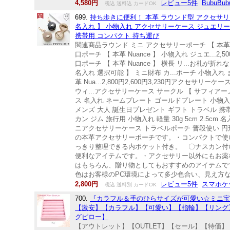
4,580円
レビュー5件
BubuBub
税込 送料込 カードOK
699.
持ち歩きに便利！ 本革 ラウンド型 アクセサリ
名入れ 】 小物入れ アクセサリーケース ジュエリー
携帯用 コンパクト 持ち運び
関連商品ラウンド ミニ アクセサリーポーチ 【 本革 ニ
口ポーチ 【 本革 Nuance 】 小物入れ ジュエ...2
口ポーチ 【 本革 Nuance 】 横長 リ...お札が折れ
名入れ 選択可能 】 ミニ財布 カ...ポーチ 小物入れ
革 Nua...2,800円2,600円3,230円アクセサ
ウィ...アクセサリーケース サークル 【 サフィアーノレ
ス 名入れ ネームプレート ゴールドプレート 小物入
メンズ 大人 誕生日プレゼント ギフト トラベル 携
カン ジム 旅行用 小物入れ 軽量 30g 5cm 2.
ニアクセサリーケース トラベルポーチ 普段使い 
の本革アクセサリーポーチです。・コンパクトで使
っきり整理できる内ポケット付き。 〇ナスカン付
便利なアイテムです。・アクセサリー以外にもお薬
はもちろん、贈り物としてもおすすめのアイテムです。
色はお客様のPC環境によって多少色合い、見え方
2,800円
レビュー5件
スマホケ
税込 送料別 カードOK
700.
『カラフル＆手のひらサイズが可愛い☆ミニ宝
【激安】【カラフル】【可愛い】【指輪】【リング
グピロー】
【アウトレット】【OUTLET】【セール】【特