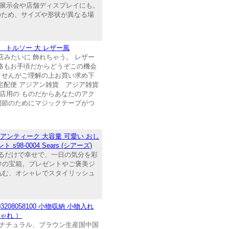
 展示会や店舗ディスプレイにも。
のため、サイズや形状が異なる場
トルソー 大 レザー風
みたいに 飾れちゃう。 レザー
価格もお手頃だからどうぞこの機会
ませんがご理解の上お買い求め下
法 宅配便 アジアン雑貨 アジア雑貨
店用の ものだからあなたのアク
調節のためにマジックテープがつ
アンティーク 大容量 可愛い おし
-0004 Sears (シアーズ)
めるだけで幸せで、一日の気分を彩
けの宝箱。プレゼントやご褒美ジ
込む、オシャレでスタイリッシュ
08058100 小物収納 小物入れ
ゃれ ）
種類ナチュラル、ブラウン生産国中国