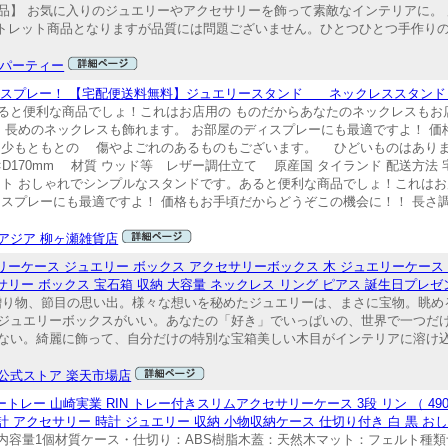
品】 お気に入りのジュエリーやアクセサリーを飾って素敵なインテリアに。
ウトレット商品となりますが品質には問題ございません。ひとつひとつ手作り
パーティー
スプレー！ 【宅配便送料無料】ジュエリースタンド ネックレススタンド 
ると便利な商品でしょ！これはお店用の ものだからあなたのネックレスもお店
 長めのネックレスも飾れます。 お部屋のディスプレーにも最適ですよ！ 
多少もともとの 傷やよごれのあるものもございます。 ひどいものはあり
0mm×D170mm 材質 ウッド等 レザー調仕立て 原産国 タイランド 配送方
ント おしゃれでシンプルなスタンドです。あると便利な商品でしょ！これはお
ィスプレーにも最適ですよ！ 価格もお手頃だからどうぞこの機会に！！ 長さ
アジア 柳ヶ瀬雑貨店
ーケース ジュエリー ボックス アクセサリーボックス 木 ジュエリーケース 
ー ボックス 宝石箱 収納 大容量 ネックレス リング ピアス 誕生日プレゼント s98
の贈り物、節目の思い出。様々な想いを秘めたジュエリーは、まさに宝物。眺
ジュエリーボックスがいい。あなたの「好き」でいっぱいの、世界で一つだ
ない。綺麗に飾って、自分だけの特別な宝箱美しい木目がインテリアに溶け
公式ストア 楽天市場店
 山崎実業 RIN トレー付きスリムアクセサリーケース 3段 リン （ 49032
 アクセサリー 時計 ジュエリー 収納 小物収納ケース 仕切り付き 白 黒 おし
 475g内容量1個材質ケース・仕切り：ABS樹脂木蓋：天然木マット：フェルト