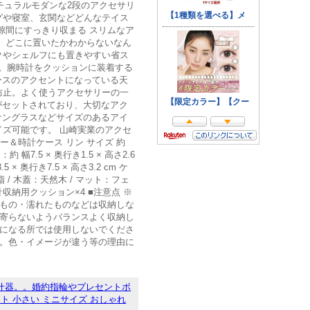
チュラルモダンな2段のアクセサリ
グや寝室、玄関などどんなテイス
隙間にすっきり収まる スリムなア
、どこに置いたかわからないなん
クやシェルフにも置きやすい省ス
す。腕時計をクッションに装着する
ースのアクセントになっている天
防止。よく使うアクセサリーの一
がセットされており、大切なアク
サングラスなどサイズのあるアイ
ズ可能です。 山崎実業のアクセ
リー＆時計ケース リン サイズ 約
：約 幅7.5 × 奥行き1.5 × 高さ2.6
× 奥行き7.5 × 高さ3.2 cm ケ
樹脂 / 木蓋：天然木 / マット：フェ
時計収納用クッション×4 ■注意点 ※
なもの・濡れたものなどは収納しな
片寄らないようバランスよく収納し
温になる所では使用しないでくださ
す。色・イメージが違う等の理由に
什器。。婚約指輪やプレセントボ
ト 小さい ミニサイズ おしゃれ