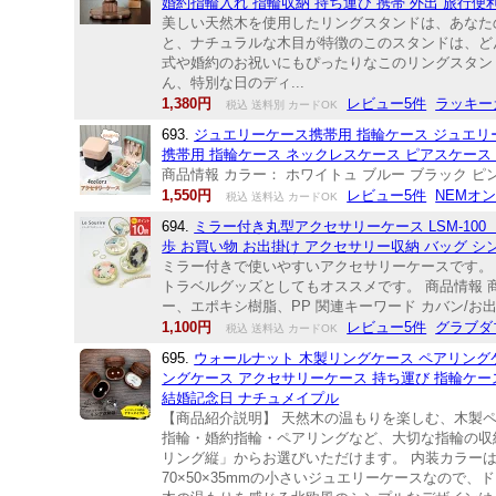
婚約指輪入れ 指輪収納 持ち運び 携帯 外出 旅行便利 
美しい天然木を使用したリングスタンドは、あなた
と、ナチュラルな木目が特徴のこのスタンドは、ど
式や婚約のお祝いにもぴったりなこのリングスタン
ん、特別な日のディ...
1,380円
レビュー5件
ラッキーカ
税込 送料別 カードOK
693.
ジュエリーケース携帯用 指輪ケース ジュエリ
携帯用 指輪ケース ネックレスケース ピアスケース 
商品情報 カラー： ホワイトュ ブルー ブラック ピン
1,550円
レビュー5件
NEMオ
税込 送料込 カードOK
694.
ミラー付き丸型アクセサリーケース LSM-10
歩 お買い物 お出掛け アクセサリー収納 バッグ シ
ミラー付きで使いやすいアクセサリーケースです。
トラベルグッズとしてもオススメです。 商品情報 商品名 L
ー、エポキシ樹脂、PP 関連キーワード カバン/お出
1,100円
レビュー5件
グラブダ
税込 送料込 カードOK
695.
ウォールナット 木製リングケース ペアリングケ
ングケース アクセサリーケース 持ち運び 指輪ケース
結婚記念日 ナチュメイプル
【商品紹介説明】 天然木の温もりを楽しむ、木製
指輪・婚約指輪・ペアリングなど、大切な指輪の収
リング縦」からお選びいただけます。 内装カラー
70×50×35mmの小さいジュエリーケースなの