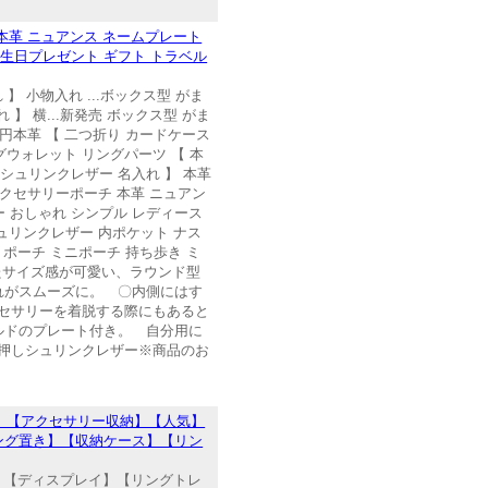
本革 ニュアンス ネームプレート
誕生日プレゼント ギフト トラベル
】 小物入れ ...ボックス型 がま
入れ 】 横...新発売 ボックス型 がま
,000円本革 【 二つ折り カードケース
ングウォレット リングパーツ 【 本
 【 シュリンクレザー 名入れ 】 本革
ニ アクセサリーポーチ 本革 ニュアン
ー おしゃれ シンプル レディース
シュリンクレザー 内ポケット ナス
クトポーチ ミニポーチ 持ち歩き ミ
たサイズ感が可愛い、ラウンド型
れがスムーズに。 〇内側にはす
セサリーを着脱する際にもあると
ルドのプレート付き。 自分用に
 型押しシュリンクレザー※商品のお
】【アクセサリー収納】【人気】
ング置き】【収納ケース】【リン
】【ディスプレイ】【リングトレ