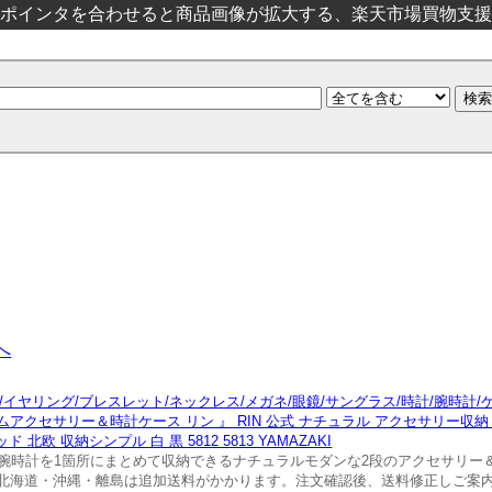
ポインタを合わせると商品画像が拡大する、楽天市場買物支援
へ
/イヤリング/ブレスレット/ネックレス/メガネ/眼鏡/サングラス/時計/腕時計
アクセサリー＆時計ケース リン 』 RIN 公式 ナチュラル アクセサリー収納
北欧 収納シンプル 白 黒 5812 5813 YAMAZAKI
腕時計を1箇所にまとめて収納できるナチュラルモダンな2段のアクセサリー
北海道・沖縄・離島は追加送料がかかります。注文確認後、送料修正しご案内い