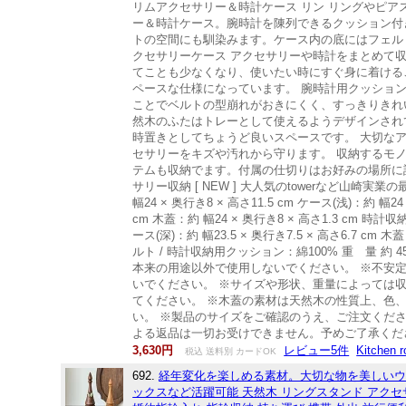
リムアクセサリー＆時計ケース リン リングやピ
ー＆時計ケース。腕時計を陳列できるクッション付
トの空間にも馴染みます。ケース内の底にはフェル
クセサリーケース アクセサリーや時計をまとめて
てことも少なくなり、使いたい時にすぐ身に着ける
ペースな仕様になっています。 腕時計用クッション
ことでベルトの型崩れがおきにくく、すっきりきれ
然木のふたはトレーとして使えるようデザインされ
時置きとしてちょうど良いスペースです。 大切な
セサリーをキズや汚れから守ります。 収納するモ
テムも収納でます。付属の仕切りはお好みの場所に
サリー収納 [ NEW ] 大人気のtowerなど山崎
幅24 × 奥行き8 × 高さ11.5 cm ケース(浅)：約 幅24
cm 木蓋：約 幅24 × 奥行き8 × 高さ1.3 cm 時計収納
ース(深)：約 幅23.5 × 奥行き7.5 × 高さ6.7 c
ルト / 時計収納用クッション：綿100% 重 量 約 
本来の用途以外で使用しないでください。 ※不安
いでください。 ※サイズや形状、重量によっては
てください。 ※木蓋の素材は天然木の性質上、色
い。 ※製品のサイズをご確認のうえ、ご注文くだ
よる返品は一切お受けできません。予めご了承くだ
3,630円
レビュー5件
Kitche
税込 送料別 カードOK
692.
経年変化を楽しめる素材。大切な物を美しい
ックスなど活躍可能 天然木 リングスタンド アクセ