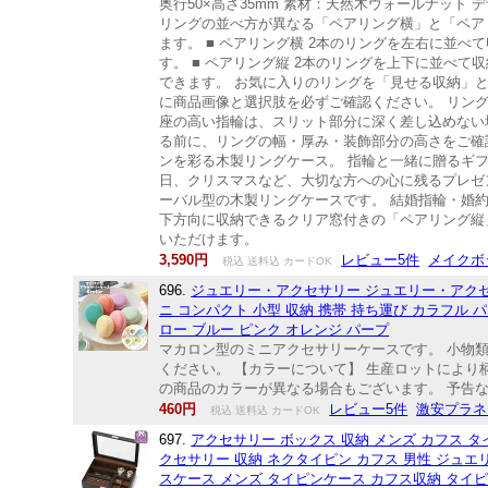
奥行50×高さ35mm 素材：天然木ウォールナット
リングの並べ方が異なる「ペアリング横」と「ペア
ます。 ■ ペアリング横 2本のリングを左右に並
す。 ■ ペアリング縦 2本のリングを上下に並べ
できます。 お気に入りのリングを「見せる収納」
に商品画像と選択肢を必ずご確認ください。 リン
座の高い指輪は、スリット部分に深く差し込めない
る前に、リングの幅・厚み・装飾部分の高さをご確
ンを彩る木製リングケース。 指輪と一緒に贈るギ
日、クリスマスなど、大切な方への心に残るプレゼ
ーバル型の木製リングケースです。 結婚指輪・婚
下方向に収納できるクリア窓付きの「ペアリング縦
いただけます。
3,590円
レビュー5件
メイクボ
税込 送料込 カードOK
696.
ジュエリー・アクセサリー ジュエリー・アクセ
ニ コンパクト 小型 収納 携帯 持ち運び カラフル 
ロー ブルー ピンク オレンジ パープ
マカロン型のミニアクセサリーケースです。 小物類
ください。 【カラーについて】 生産ロットにより
の商品のカラーが異なる場合もございます。 予告な
460円
レビュー5件
激安プラネ
税込 送料込 カードOK
697.
アクセサリー ボックス 収納 メンズ カフス タ
クセサリー 収納 ネクタイピン カフス 男性 ジュエリ
スケース メンズ タイピンケース カフス収納 タイ