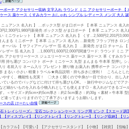
u
ーポーチ アクセサリー収納 文字入れ ラウンド ミニ アクセサリーポーチ 【 
ケース 薬ケース くすみカラー おしゃれ シンプル レディース メンズ 大人 
ュアンス 名入れ 】 ...ボックス型 がま口ポーチ 【 本革 ニュアンス 名入れ 
,500円2,300円1,980円新発売 ボックス型 がま口ポーチ 【 本革 ニュアンス 名
ない ミニウォレット 【 本革 ニュアンス 名入れ 】 くす...2,500円2,201円3
 まんまる ミニポーチ 【 本革 ニュアンス 名入れ ...新発売 フラップ付き ロ
リーケース オーバル 【 サフィアーノレザー 箔 名入れ 】 ...新発売 がま口 チャーム
ザー 箔 名入れ 】 ...1,800円1,600円2,000円関連ワード: ラウンド ミ
れ アクセサリーケース ジュエリーケース 薬ケース 薬ケース 革 くすみカラ
帯用 持ち運び コンパクト ポーチ ミニケース 丸型 まんまる 牛本革 型押し 
5cm 名入り 名前入り ネーム入り プレゼント 贈り物 お薬入れ 携帯ポーチ コンパ
円形 まるい 小さい 軽量トラベル★商品説明・持ち歩きに便利！ ころんとし
いやすく、機能性も充実！ 〇大きく開くので中身が一目で分かり、出し入
いているのでバッグなどに付けて持ち運びもOK。・旅行中やジムなどでアク
など細かいものを入れる小物入れとしても使えます◎・名入れができるゴー
＜サイズ＞約5cm×約5cm厚さ：約2.5cm重さ：約30g ＜素材＞牛本革
など違ってまいりますのでご了承下さいますようお願いします。
ースの店 けーたい自慢
石トレイシリーズ』 宝石コレクションケース リング用 ピンク【スエード調
】【ディスプレイ】【リングトレイ】【リングトレー】【リング収納】【リ
価】【カラフル】【可愛い】【アクセサリースタンド】【小物】【雑貨】【指輪