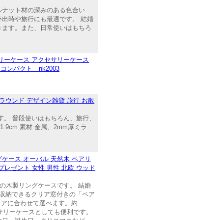
ルナット材の深みのある色合い
出時や旅行にも最適です。 結婚
きます。また、日常使いはもちろ
リーケース アクセサリーケース
ンパクト nk2003
ラウンド デザイン雑貨 旅行 お散
す。 普段使いはもちろん、旅行、
1.9cm 素材 金属、2mm厚ミラ
グケース オーバル 天然木 ペアリ
プレゼント 女性 男性 北欧 ウッド
の木製リングケースです。 結婚
収納できるクリア窓付きの「ペア
リアに合わせて選べます。約
セサリーケースとしても便利です。