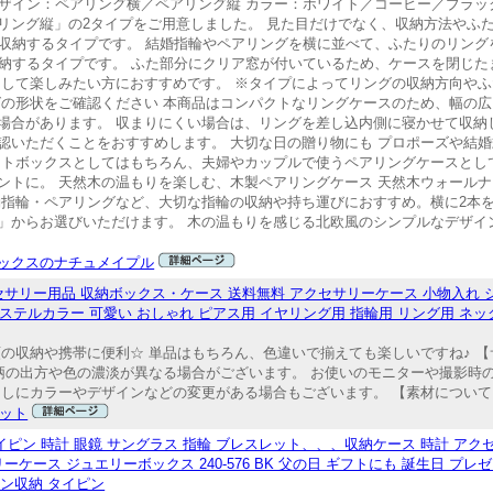
 デザイン：ペアリング横／ペアリング縦 カラー：ホワイト／コーヒー／ブラッ
リング縦」の2タイプをご用意しました。 見た目だけでなく、収納方法やふ
べて収納するタイプです。 結婚指輪やペアリングを横に並べて、ふたりのリン
て収納するタイプです。 ふた部分にクリア窓が付いているため、ケースを閉じ
として楽しみたい方におすすめです。 ※タイプによってリングの収納方向や
グの形状をご確認ください 本商品はコンパクトなリングケースのため、幅の
場合があります。 収まりにくい場合は、リングを差し込内側に寝かせて収納
認いただくことをおすすめします。 大切な日の贈り物にも プロポーズや結
フトボックスとしてはもちろん、夫婦やカップルで使うペアリングケースとし
ントに。 天然木の温もりを楽しむ、木製ペアリングケース 天然木ウォール
約指輪・ペアリングなど、大切な指輪の収納や持ち運びにおすすめ。横に2本
」からお選びいただけます。 木の温もりを感じる北欧風のシンプルなデザイ
ックスのナチュメイプル
サリー用品 収納ボックス・ケース 送料無料 アクセサリーケース 小物入れ 
パステルカラー 可愛い おしゃれ ピアス用 イヤリング用 指輪用 リング用 ネッ
の収納や携帯に便利☆ 単品はもちろん、色違いで揃えても楽しいですね♪ 【
柄の出方や色の濃淡が異なる場合がございます。 お使いのモニターや撮影時
しにカラーやデザインなどの変更がある場合もございます。 【素材について】 
ット
イピン 時計 眼鏡 サングラス 指輪 ブレスレット、、、収納ケース 時計 アク
ーケース ジュエリーボックス 240-576 BK 父の日 ギフトにも 誕生日 プレ
ピン収納 タイピン