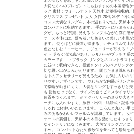
木の温もりを感じる北欧風のシンプルなデザインは
大切な方へのプレゼントにもおすすめの木製指輪ケース
ック 素材：ウォールナット 天然木 結婚指輪収納、
クリスマス プレゼント 大人 女性 20代 30代 40代 5
コスメ大切なリングを、木の温もりで包む 天然木
コンパクトに収納できます。 手のひらに収まるか
グが、もっと特別に見える シンプルながら存在感
ケース本体には、落ち着いた色合いと美しい木目が
ます。 使うほどに愛着が深まる、ナチュラルで上品
色となじむ「コーヒー」、ジュエリーが映える「ブ
イト 明るく清潔感があり、シルバーやプラチナ系
カラーです。 ・ブラック リングとのコントラスト
に並べて収納できる、横置きタイプのペアリングケ
切な思い出がよみがえります。 閉じたまま眺めら
も中のアクセサリーが見えるため、お気に入りのリ
りやすいデザインです。 やわらかな内装がリング
で指輪が動きにくく、大切なリングをすっきりと美
も 指輪だけでなく、サイズの合うピアスやイヤリ
位置をつくれます。 ※アクセサリーの形状や大き
ーチにも入れやすく、旅行・出張・結婚式・記念日
しゃれにお使いいただけます。 ころんと丸い、手
みのあるかわいいフォルムが調和しています。 女
ケースの裏側も、天然木の木目を活かしたすっきり
なインテリアになじみます。 大切なリングごとに
すめ。 コンパクトなため複数個を並べても場所を取