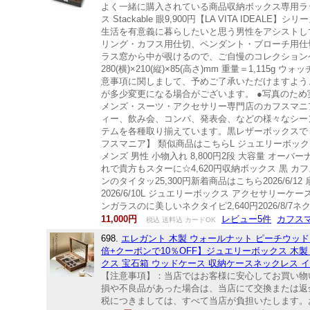
よく一緒に購入されている商品収納ボックス専用ラッピ
ス Stackable 眼9,900円【LA VITA IDE
生活を有意義に暮らしたいと思う男性をアシストし
リング・カフス用仕切、ペンダント・ブローチ用仕
ラス窓から中が覗けるので、ご自慢のコレクションケ
280(横)×210(縦)×85(高さ)mm 重量＝1,1
意事項に関しまして、予めご了承いただけますよう
が多少変更になる場合がございます。 ●写真のため
メンズ・スーツ・アクセサリー専門店のカフスマニア
ィー、飲み会、コンパ、発表会、などの様々なシー
テムを各種取り揃えています。黒レザーボックスでし
フスマニア】 類似商品はこちらL ジュエリーボックス
メンズ 男性 小物入れ 8,800円2段 大容量 オーバー
れで貴方もスターに☆4,620円収納ボックス 黒 カフス
ンのタイタッ25,300円新着商品はこちら2026/6/12 
2026/6/10L ジュエリーボックス アクセサリーケース ジ
ンガラスのに美しいネクタイピ2,640円2026/8/7ネクタ
11,000円
レビュー5件
カフス
税込 送料込 カードOK
698.
エレガント 木製 ウォールナット ピーチウッド 
倍+クーポンで10％OFF】ジュエリーボックス 木
クス 宝石箱 ウッドケース 収納ケースネックレス イ
【注意事項】：当店ではお客様に安心してお買い物
損や不良品があった場合は、当店にて交換または返
税につきましては、すべて当店が負担いたします。