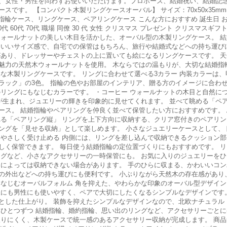
、女性・男性を問わずお使いいただけます。プロポーズ、結婚祝い、結婚記
です。 【コンパクト木製リングケースオーバル】 サイズ：70x50x35mm
指輪ケース、リングケース、ペアリングケース こんな方におすすめ 誕生日 お
0代 60代 70代 職場 同僚 30 代 女性 クリスマス プレゼント クリスマスギフト 
ウォールナットの美しい木目を活かした、オーバル型の木製リングケース。 
わいいサイズ感で、自宅での保管はもちろん、旅行や結婚式などへの持ち運び
があり、ドレッサーやチェストの上に置いても絵になるリングケースです。 
魅力の天然木ウォールナットを使用。 木ならではの温もりが、大切な結婚指
な木製リングケースです。 リングに合わせて選べる3カラー 内装カラーは
ラック」の3色。 指輪の色やお部屋のインテリア、贈る方のイメージに合わせ
のリングにもなじむカラーです。 ・コーヒー ウォールナットの木目と自然に
が生まれ、ジュエリーの輝きを印象的に見せてくれます。 並べて眺める「ペア
ース。 結婚指輪やペアリングを仲良く並べて保管したい方におすすめです。
れる「ペアリング縦」 リングを上下方向に収納する、クリア窓付きのペアリン
ングを「見せる収納」として楽しめます。 小さなジュエリーケースとして、
をやさしく受け止める 内側には、リングを差し込んで収納できるクッション部
しく保管できます。 毎日使う結婚指輪の定位置づくりにもおすすめです。 
ングなど、小さなアクセサリーの一時保管にも。 お気に入りのジュエリーを
さによっては収納できない場合があります。 手のひらに収まる、かわいいコン
の外出などへの持ち運びにも便利です。 小ぶりながら天然木の存在感があり
になじむオーバルフォルム 角を抑えた、やわらかな印象のオーバル型デザイン
性にも男性にも使いやすく、ペアで大切にしたくなるシンプルなデザインです
とした仕上がり。 装飾を抑えたシンプルなデザインなので、北欧ナチュラル
、ひとつずつ 結婚指輪、婚約指輪、思い出のリングなど、アクセサリーごと
りにくく、木製ケースで統一感のあるアクセサリー収納が完成します。 商品サ