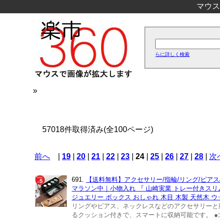
マウス
らに詳しく検索
»
57018件取得済み(全100ページ)
前へ
|
19
|
20
|
21
|
22
|
23
|
24
|
25
|
26
|
27
|
28
|
次
691.
【送料無料】アクセサリー/指輪/リング/ピアス
マラソン中｜小物入れ 『 山崎実業 トレー付きスリム
ジュエリー ボックス おしゃれ 木目 木製 天然木 ウッド 
リングやピアス、ネックレスなどのアクセサリーと
るクッション付きで、スマートに収納可能です。 ●