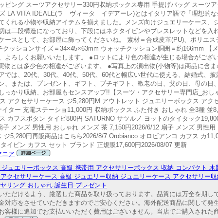
ング スーツアクセサリー330円収納ボックス専用 手提げバッグ スーツアク
ALE】シリーズ LA VITA IDEALE(ラ ヴィータ イデアーレ)とはイタリア語で「
てくれる小物や収納アイテムを揃えました。メンズ向けジュエリーケース、
切は二段構造になっており、下段にはネクタイピンやブレスレットなどを入れ
ースとして、お部屋に飾ってくださいね。 素材＝合成皮革(PU)、ポリエス
15g ウォッチクッションサイズ＝34×45×63mm ウォッチクッション胴囲＝約166m
、よろしくお願いいたします。 ●ロットにより色の相違が生じる場合がござい
実物とは多少色の相違がございます。 ●写真上の演出物(小物等)は商品に含ま
では、20代、30代、40代、50代、60代と幅広い世代に使える、結婚式、
ン、または、プレゼント、ギフト、プチギフト、敬老の日、父の日、母の日
っかり収納、お部屋もセンスアップ!!【スーツ・アクセサリー専門店_おしゃ
 アクセサリーケース ジ5,280円M アウトレット ジュエリーボックス アクセ
ナイター 充電ステーショ11,000円 収納ボックス ふた付き おしゃれ 全3種 並8
 カフスボタン タイピ880円 SATURNO サツルノ ヨットのタイタック19,80
扇子 メンズ 男性用 おしゃれ メンズ 茶 7,150円2026/6/12 扇子 メンズ 男性用
5,280円再販商品はこちら2026/8/7 Orobianco オロビアンコ カフス カ11,
イピン カフス セット ブランド 正規販17,600円2026/08/07 更新
マニア
ジュエリーボックス 高級 携帯用 アクセサリーボックス 収納 コンパクト 木製 
製 アクセサリーケース 高級 ジュエリー収納 ジュエリーケース アクセサリー
ヤリング おしゃれ 誕生日 プレゼント
いただけるよう、厳選した商品を取り扱っております。品質には万全を期し
金対応をさせていただきますのでご安心ください。海外配送商品に関して発
お客様に追加でお支払いいただく費用はございません。当店でご購入された商品