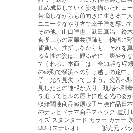
止め成長していく姿を描いたヒュー
苦悩しながらも前向きに生きる主人
ユニークなやり方で幸子達を導いて
その他、山口達也、武田真治、鈴木
倉孝二らの豪華共演陣も、物語に彩
背負い、挫折しながらも、それを真
る女性の姿は、観る者に、爽やかな
てくれる。本商品は、全11話を収録
の転勤で横浜への引っ越しの途中、
子・光を見失ってしまう。交番へ駆
見したとの通報が入り、現場へ到着
を追ってビルの屋上に座る光の姿が
収録関連商品篠原涼子出演作品日本
のテレビドラマ商品スペック 種別 DVD J
イズ スタンダード カラー カラー 製作
DD（ステレオ） 販売元 バップ登録