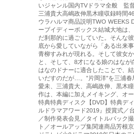
いジャンル国内TVドラマ全般 監
三浦貴大高嶋政伸黒木瞳収録時間4
ウラハルマ商品説明TWO WEEKS 
ーブイディーボックス結城大地は、
だ刹那的に過ごしていた。そんな彼
底から愛していながら「ある出来事
青柳すみれが現れる。そして彼女か
と、そして、8才になる娘のはなが
はなのドナーに適合したことで、結
いだすのだが…。”片岡洋”を三浦
愛未、三浦貴大、高嶋政伸、黒木瞳
作は、本編に加えメイキング、オー
特典特典ディスク【DVD】特典デ
ルドラマアワード2019』授賞式
／制作発表会見／タイトルバック撮
ト／オールアップ集関連商品芳根京