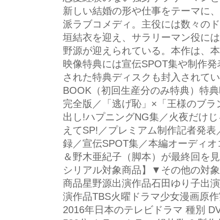
新しい結婚の形や仕事をテーマに、
派ラブコメディ。主役には数々のド
垣結衣を迎え、サラリーマン役には
野源が迎えられている。本作は、本編
映像特典には宣伝SPOT集や制作
された特典ディスクも封入されてい
BOOK（初回生産分のみ特典）特典
完全版／「逃げ恥」×「王様のブラ
出し!ハプニングNG集／火夜だけじ
えてSP!／プレミアム制作記者発表
録／宣伝SPOT集／本編オーディ
＆野木亜紀子（脚本）が最終回を見
シリアル対象商品】▼その他の対象
商品星野源出演作品石田ゆり子出演
演作品TBS火曜ドラマ少女漫画原
2016年日本のテレビドラマ 種別 DVD 