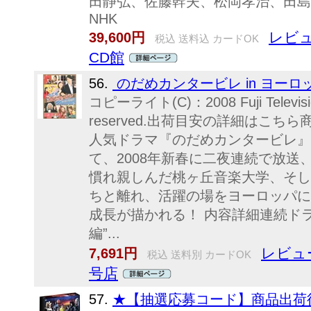
田静弘、佐藤幹夫、松岡孝治、田島 照
NHK
レビュ
39,600円
税込 送料込 カードOK
CD館
56.
のだめカンタービレ in ヨーロッ
コピーライト(C)：2008 Fuji Television 
reserved.出荷目安の詳細はこち
人気ドラマ『のだめカンタービレ』
て、2008年新春に二夜連続で放
慣れ親しんだ桃ヶ丘音楽大学、そし
ちと離れ、活躍の場をヨーロッパに
成長が描かれる！ 内容詳細連続ド
編”...
レビュ
7,691円
税込 送料別 カードOK
号店
57.
★【抽選応募コード】商品出荷後