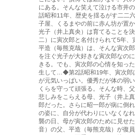
にある。そんな笑えて泣ける市井の
話昭和11年、歴史を揺るがす二二
子屋、くるまやの前に赤ん坊が置か
光子（井上真央）は育てることを決
二）に寅次郎と名付けられて5年、
平造（毎熊克哉）は、そんな寅次郎
を注ぐ光子が大好きな寅次郎なのに
きる。でも、寅次郎の心情を知った
生して…◆第2話昭和19年、寅次
が元気いっぱい。優秀だが体の弱い
くらを守って頑張る。そんな時、父
悲しみをこらえる母、光子（井上真
郎だった。さらに昭一郎が病に倒れ
の姿に、自分が代わりにいなくなれ
襲の日、母が寅次郎のために見せた
音）の父、平造（毎熊克哉）が復員