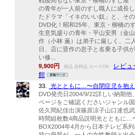
戦後間もない東京・柳橋のすし屋「
の青年が一人前のすし職人に成長し
たドラマ「イキのいい奴」と、その
DVD化！昭和25年、東京・柳橋
生意気盛りの青年・平山安男（金山
作（小林 薫）は弟子に厳しく、二
日、店に晋作の息子と名乗る子供が
い修...
レビュ
9,900円
税込 送料込 カードOK
館
33.
光とともに…〜自閉症児を抱えて〜D
DVD発売日2004/9/22詳しい
ページをご確認くださいジャンル国
佐久間紀佳出演篠原涼子山口達也武
時間組枚数4商品説明光とともに…〜
BOX2004年4月から日本テレビ
持つ母親が、一人の女性教師と出会