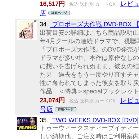
レビュ
16,517円
税込 送料別 カードOK
店
34.
プロポーズ大作戦 DVD-BOX 【
出荷目安の詳細はこちら商品説明山
年4月クールの連続ドラマで、視聴
『プロポーズ大作戦』のDVD発売
ドラマが多い中、本作は原作なしの
に想いを告げられぬまま、彼女の結
た男。過去をもう一度やり直すチャ
性に奪われてしまった彼女を取り戻
作品。＜特典＞specialブックレッ
レビュ
23,074円
税込 送料別 カードOK
号店
35.
TWO WEEKS DVD-BOX [DVD]
トゥーウィークスディーブイディーボッ
しい納期他、ご注文時はご利用案内