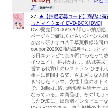
レビュ
18,142円
税込 送料別 カードOK
店
37.
★【抽選応募コード】商品出荷後
っとマイウェイ DVD-BOX [DVD]
DVD発売日2006/4/26詳しい
ページをご確認くださいジャンル国
かおり研ナオコ八千草薫収録時間11
coupon202502商品説明ちょっとマ
ら日本テレビで全25回にわたって
イウェイ｣。桃井かおり、結城美栄
営する代官山のレストラン”ひまわ
相手に奮闘する姿、さまざまな人間
き出したドラマ。女性上位のオトメ
で、3姉妹に絡む緒形拳や研ナオコ
なっている。本商品は、その｢ちょっ
したDVDに、出演者インタビュー
DVD-BOXである。東京郊外の小