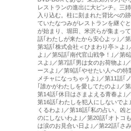
レストランの進出に大ピンチ。三姉
入り込む。柱に刻まれた背比べの跡
ていたなつみがレストランを継ぐと
が始まり、堀田、米沢らが集まって
話｢わたしが来たから安心よッ｣／第
第3話｢株式会社＜ひまわり亭＞よ｣
よ｣／第5話｢南代官山戦争！｣／第
スよ｣／第7話｢男は女のお荷物よ｣
ースよ｣／第9話｢やせたい人への特
メチャになっちゃうよ｣／第11話｢
｢誰かがわたしを愛してたのよ｣／第1
第14話｢休日はさまよえる青春よ｣／
第16話｢わたしを犯人にしないでよ
くるわよ｣／第18話｢私の占い、凶と
のにしないわよ｣／第20話｢オトコも
は涙のお見合い日よ｣／第22話｢さ