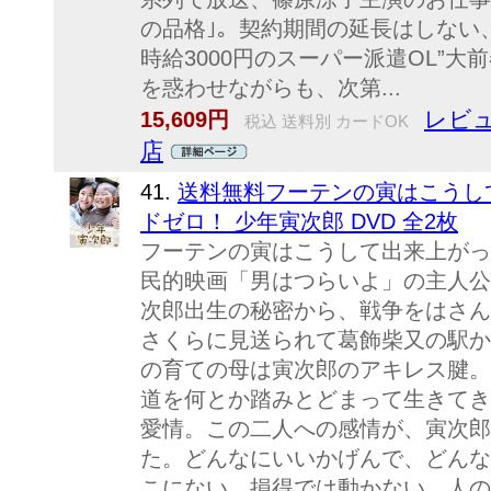
の品格｣。契約期間の延長はしない
時給3000円のスーパー派遣OL”
を惑わせながらも、次第...
レビュ
15,609円
税込 送料別 カードOK
店
41.
送料無料フーテンの寅はこうし
ドゼロ！ 少年寅次郎 DVD 全2枚
フーテンの寅はこうして出来上がっ
民的映画「男はつらいよ」の主人公
次郎出生の秘密から、戦争をはさん
さくらに見送られて葛飾柴又の駅か
の育ての母は寅次郎のアキレス腱。
道を何とか踏みとどまって生きてき
愛情。この二人への感情が、寅次郎
た。どんなにいいかげんで、どんな
こにない。損得では動かない。人の