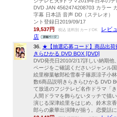
ジテレビ火9ドラマ2019年日本の
DVD JAN 4562474208703 カラ
字幕 日本語 音声 DD（ステレ
ント登録日2019/09/17
レビュ
19,537円
税込 送料別 カードOK
店
36.
★【抽選応募コード】商品出荷後
きらひかる DVD BOX [DVD]
DVD発売日2010/2/17詳しい
ページをご確認くださいジャンル国
絵里柳葉敏郎松雪泰子篠原涼子小林
数6商品説明きらきらひかる DVD B
て放送のフジテレビ名作ドラマ「き
人間ドラマを飾らないタッチで描い
演じる深津絵里をはじめ、鈴木京香
郎らの豪華出演陣が揃う。恋愛話にも