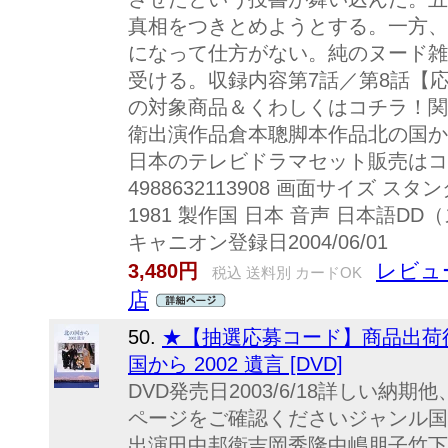
真相をつきとめようとする。一方、
になって仕方がない。純のヌード雑
受ける。収録内容第7話／第8話【
の対象商品＆くわしくはコチラ！関
衛出演作品倉本聰脚本作品北の国か
日本のテレビドラマセット販売はコチラ
4988632113908 画面サイズ ス
1981 製作国 日本 音声 日本
キャニオン登録日2004/06/01
レビュ
3,480円
税込 送料別 カードOK
店
50.
★【抽選応募コード】商品出荷後
国から 2002 遺言 [DVD]
DVD発売日2003/6/18詳しい
ページをご確認くださいジャンル国
出演田中邦衛吉岡秀隆中嶋朋子竹下