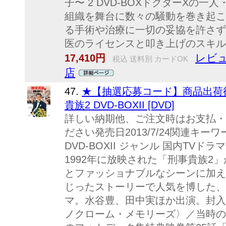
子〜 2 DVD-BOXドクターXの
組織を舞台に数々の騒動を巻き起こ
る手術や治療に一切の妥協を許さず
医のライセンスと叩き上げのスキルだ
レビュ
17,410円
税込 送料別 カードOK
店
47.
★【抽選応募コード】商品出荷後
貴族2 DVD-BOXII [DVD]
詳しい納期他、ご注文時はお支払・
ださい発売日2013/7/24関連キーワー
DVD-BOXII ジャンル 国内TVドラ
1992年に放映された「刑事貴族2
とファッショナブルなシーンに加え
じったストーリーで人気を博した、
マ。水谷豊、田中実ほか出演。封入
ノクローム・メモリーズ〉／当時の