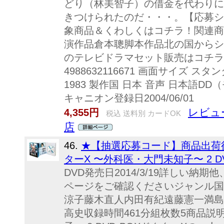
どり（林美智子）の借金を代わりに
きつけられたのだ・・・。【応募シ
象商品＆くわしくはコチラ！関連商
演作品倉本聰脚本作品北の国からシ
のテレビドラマセット販売はコチラ商品
4988632116671 画面サイズ ス
1983 製作国 日本 音声 日本
キャニオン登録日2004/06/01
レビュ
4,355円
税込 送料別 カードOK
店
46.
★【抽選応募コード】商品出荷後
ターX 〜外科医・大門未知子〜 2 DVD
DVD発売日2014/3/19詳しい
ページをご確認くださいジャンル国
涼子藤木直人内田有紀遠藤憲一満島
高史収録時間461分組枚数5商品説