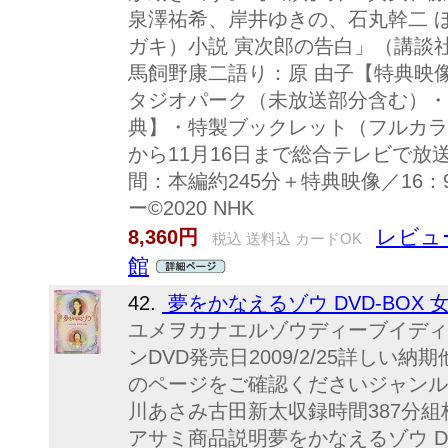
泉澤祐希、岸井ゆきの、石丸幹二 
ガキ）小説 寅次郎の告白」（講談
馬飼野康二語り：原 由子【特典映
タジオパーク（未放送部分含む）・
典】・特製ブックレット（フルカラー1
から11月16日まで総合テレビで放送
間：本編約245分＋特典映像／16
ー©2020 NHK
レビュ
8,360円
税込 送料込 カードOK
館
42.
夢をかなえるゾウ DVD-BOX 女
ユメヲカナエルゾウディーブイディ
ンDVD発売日2009/2/25詳し
のページをご確認くださいジャンル
川あさみ古田新太収録時間387分
アサミ商品説明夢をかなえるゾウ DV