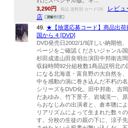
れたスペシャル版。キ...
レビュ
3,290円
税込 送料別 カードOK
店
49.
★【抽選応募コード】商品出荷後
国から 4 [DVD]
DVD発売日2002/1/9詳しい納
ページをご確認くださいジャンル国
杉田成道山田良明出演田中邦衛吉岡
収録時間92分組枚数1商品説明北の
になる北海道・富良野の大自然を、
中を感動の渦に巻き込んだ不朽の名
シリーズをDVD化。田中邦衛、吉
だあゆみ、竹下景子、岩城滉一、原
らおなじみの出演者と、倉本聰によ
リアリズムによって生まれた数々の
す。分校の生徒の親の下に、涼子先
させたという投書が舞い込んだ。五