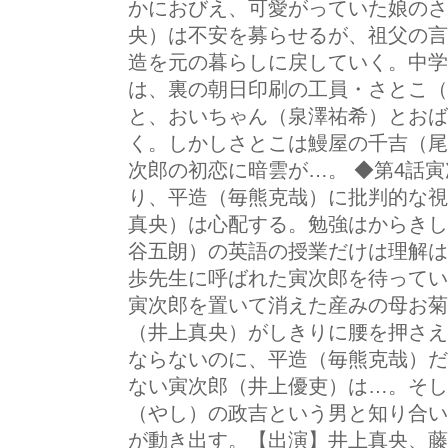
かにおびえ、可愛がっていた娘のさ
央）は不安を募らせるが、祖父の言
造を元の暮らしに戻していく。中学
は、裏の朝日印刷の工員・さとこ（
と、おいちゃん（泉澤祐希）とおば
く。しかしさとこは鰻屋の千吉（尾
次郎の初恋に暗雲が…。 ◆第4話
り、平造（毎熊克哉）に批判的な視
真央）は心配する。勉強はからきし
谷五朗）の英語の授業だけは理解は
歩先生に呼ばれた寅次郎を待ってい
寅次郎を置いて消えた産みの母お菊
（井上真央）がしきりに腰を押さえ
ならないのに、平造（毎熊克哉）だ
ない寅次郎（井上優吏）は…。そし
（やし）の政吉という男と知り合い
が動き出す。【出演】井上真央、藤