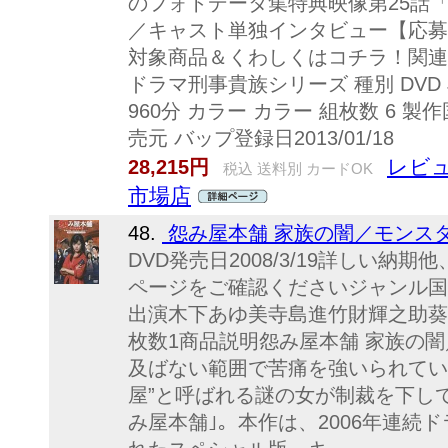
のフォトデータ集特典映像第25話
／キャスト単独インタビュー【応募
対象商品＆くわしくはコチラ！関連
ドラマ刑事貴族シリーズ 種別 DVD JAN
960分 カラー カラー 組枚数 6 製
売元 バップ登録日2013/01/18
レビュ
28,215円
税込 送料別 カードOK
市場店
48.
怨み屋本舗 家族の闇／モンスター
DVD発売日2008/3/19詳しい
ページをご確認くださいジャンル国
出演木下あゆ美寺島進竹財輝之助葵
枚数1商品説明怨み屋本舗 家族の
及ばない範囲で苦痛を強いられてい
屋”と呼ばれる謎の女が制裁を下し
み屋本舗｣。本作は、2006年連続ド