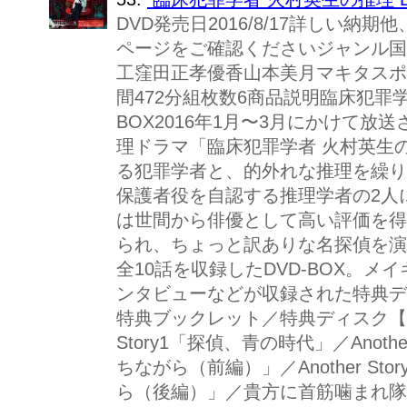
DVD発売日2016/8/17詳しい
ページをご確認くださいジャンル国
工窪田正孝優香山本美月マキタスポ
間472分組枚数6商品説明臨床犯罪学
BOX2016年1月〜3月にかけて
理ドラマ「臨床犯罪学者 火村英生
る犯罪学者と、的外れな推理を繰り
保護者役を自認する推理学者の2人
は世間から俳優として高い評価を得
られ、ちょっと訳ありな名探偵を演
全10話を収録したDVD-BOX。
ンタビューなどが収録された特典デ
特典ブックレット／特典ディスク【DV
Story1「探偵、青の時代」／Anoth
ちながら（前編）」／Another S
ら（後編）」／貴方に首筋噛まれ隊