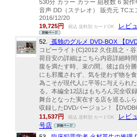
530分 カラー カラー 組枚数 6 製作
音声 DD（ステレオ） 販売元 TC
2016/12/20
レビュ
19,725円
税込 送料別 カードOK
52.
孤独のグルメ DVD-BOX 【DV
コピーライト(C)2012 久住昌之
荷目安の詳細はこちら内容詳細時間
腹を満たす時、束の間、彼は自分勝
にも邪魔されず、気を使わず物を食
為こそが現代人に平等に与えられた
る。本編全12話はもちろん完全収
舞台となった実在する店を巡るふらっ
収録したDVDバージョン！【DVDBO
レビュ
11,537円
税込 送料別 カードOK
号店
53.
臨床犯罪学者 火村英生の推理 DVD