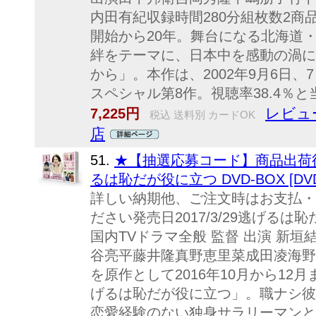
内田有紀収録時間280分組枚数2商品
開始から20年。舞台になる北海道
絆をテーマに、日本中を感動の渦に
から」。本作は、2002年9月6日
スペシャル第8作。視聴率38.4％と当
レビュ
7,225円
税込 送料別 カードOK
店
51.
★【抽選応募コード】商品出荷後
るは恥だが役に立つ DVD-BOX [DV
詳しい納期他、ご注文時はお支払・
ださい発売日2017/3/29逃げるは恥
国内TVドラマ全般 監督 出演 新
谷亮平藤井隆真野恵里菜成田凌海野
を原作として2016年10月から1
げるは恥だが役に立つ」。職ナシ彼
恋愛経験のない独身サラリーマンと