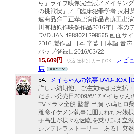
ら」ライブ映像完全版／メイキング／
の挑戦状」／「臨床犯罪学者 火村英
連商品窪田正孝出演作品斎藤工出演
川有栖原作映像作品2016年日本の
DVD JAN 4988021299565 
2016 製作国 日本 字幕 日本語
バップ登録日2016/03/22
レビュ
15,609円
税込 送料別 カードOK
店
54.
メイちゃんの執事 DVD-BOX [D
詳しい納期他、ご注文時はお支払・
ださい発売日2009/6/17メイちゃん
TVドラマ全般 監督 出演 水嶋ヒ
雅彦イケメン執事に囲まれたお嬢様
子高生が様々な困難を乗り越え立派
シンデレラストーリー。ある日突然