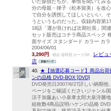
いた探偵たちが、事情を聞いてみる
分の母親・律子（松本留美）を改心
で自分を誘拐してほしいといい、そ
うというものだった。収録内容第1
18話「運が良ければ次期社長」関
セット販売はコチラ商品スペック 種別 DVD
面サイズ スタンダード カラー カラ
2004/06/01
レビュ
3,290円
税込 送料別 カードOK
店
40.
★【抽選応募コード】商品出荷後
ンの品格 DVD-BOX [DVD]
DVD発売日2007/6/27詳しい
ページをご確認くださいジャンル国
涼子加藤あい小泉孝太郎大泉洋勝地
組枚数4商品説明ハケンの品格 DVD-
系列で放送、篠原涼子主演のお仕事