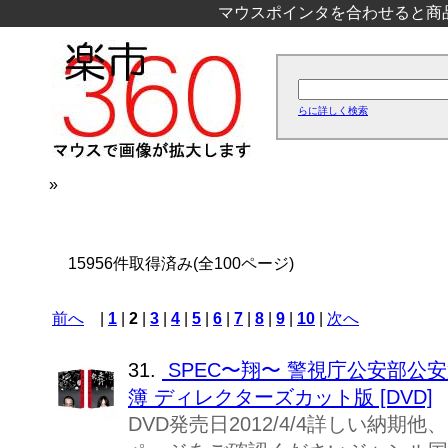
マウスポインタを合わせると商
らに詳しく検索
»
15956件取得済み(全100ページ)
前へ
|
1
|
2
|
3
|
4
|
5
|
6
|
7
|
8
|
9
|
10
|
次へ
31.
SPEC〜翔〜 警視庁公安部公
簿 ディレクターズカット版 [DVD]
DVD発売日2012/4/4詳しい納