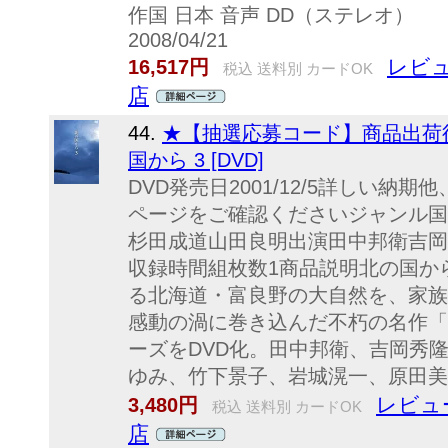
作国 日本 音声 DD（ステレオ
2008/04/21
レビュ
16,517円
税込 送料別 カードOK
店
44.
★【抽選応募コード】商品出荷後
国から 3 [DVD]
DVD発売日2001/12/5詳しい
ページをご確認くださいジャンル国
杉田成道山田良明出演田中邦衛吉岡
収録時間組枚数1商品説明北の国から
る北海道・富良野の大自然を、家族
感動の渦に巻き込んだ不朽の名作「
ーズをDVD化。田中邦衛、吉岡秀
ゆみ、竹下景子、岩城滉一、原田美枝
レビュ
3,480円
税込 送料別 カードOK
店