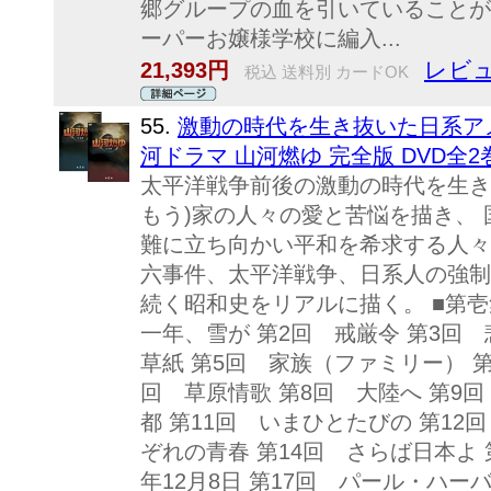
郷グループの血を引いていることが
ーパーお嬢様学校に編入...
レビュ
21,393円
税込 送料別 カードOK
55.
激動の時代を生き抜いた日系ア
河ドラマ 山河燃ゆ 完全版 DVD全
太平洋戦争前後の激動の時代を生き
もう)家の人々の愛と苦悩を描き、
難に立ち向かい平和を希求する人々
六事件、太平洋戦争、日系人の強制
続く昭和史をリアルに描く。 ■第壱
一年、雪が 第2回 戒厳令 第3回
草紙 第5回 家族（ファミリー） 
回 草原情歌 第8回 大陸へ 第9回
都 第11回 いまひとたびの 第12
ぞれの青春 第14回 さらば日本よ 第
年12月8日 第17回 パール・ハーバ