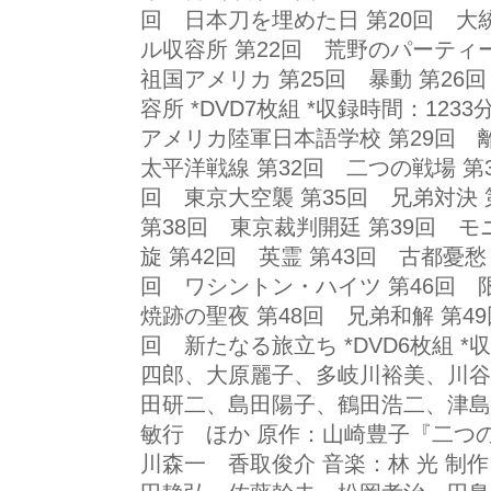
回 日本刀を埋めた日 第20回 大統
ル収容所 第22回 荒野のパーティー
祖国アメリカ 第25回 暴動 第26
容所 *DVD7枚組 *収録時間：123
アメリカ陸軍日本語学校 第29回 離
太平洋戦線 第32回 二つの戦場 第
回 東京大空襲 第35回 兄弟対決 
第38回 東京裁判開廷 第39回 モニ
旋 第42回 英霊 第43回 古都憂愁
回 ワシントン・ハイツ 第46回 
焼跡の聖夜 第48回 兄弟和解 第4
回 新たなる旅立ち *DVD6枚組 *
四郎、大原麗子、多岐川裕美、川谷
田研二、島田陽子、鶴田浩二、津島
敏行 ほか 原作：山崎豊子『二つ
川森一 香取俊介 音楽：林 光 制