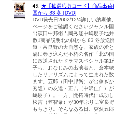
45.
★【抽選応募コード】商品出荷後
国から 83 冬 [DVD]
DVD発売日2002/12/4詳しい
ページをご確認くださいジャンル国
出演田中邦衛吉岡秀隆中嶋朋子地井
数1商品説明北の国から 83 冬放
道・富良野の大自然を、家族の愛と
渦に巻き込んだ不朽の名作「北の国か
に放送されたドラマスペシャル第1
子ら、おなじみの出演者と、倉本聰
したリアリズムによって生まれた数
ます。五郎（田中邦衛）が出稼ぎか
秀隆）の友達・正吉（中沢佳仁）が
嶋朋子）。一方、開拓時代に成功し
松吉（笠智衆）が30年ぶりに富良
もちきり。そんなある日、突然五郎