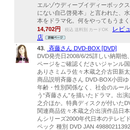
エルゾウディーブイディーボックス
にない自己啓発本」と言われた、水
本をドラマ化。何をやってもうまく.
レビュ
14,702円
税込 送料別 カードOK
店
43.
斉藤さん DVD-BOX [DVD]
DVD発売日2008/6/25詳しい
ページをご確認くださいジャンル国
ありさミムラ佐々木蔵之介古田新太
商品説明斉藤さん DVD-BOX小
年齢・性別関係なく、社会のルール
う“斉藤さん”を描いたドラマ。出
之介ほか。特典ディスクが付いたDV
関連商品佐々木蔵之介出演作品日本
んシリーズ2000年代日本のテレ
ペック 種別 DVD JAN 498802113