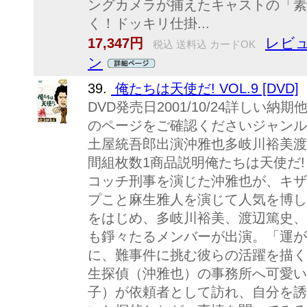
ングカメラが捕えたキャストの「素
く！ドッキリ仕掛...
レビュ
17,347円
税込 送料込 カードOK
ン
39.
俺たちは天使だ! VOL.9 [DVD]
DVD発売日2001/10/24詳しい
のページをご確認くださいジャンル
土屋統吾郎出演沖雅也多岐川裕美渡
間組枚数1商品説明俺たちは天使だ! 
コッチ刑事を演じた沖雅也が、キザ
プこと麻生雅人を演じて人気を博し
をはじめ、多岐川裕美、渡辺篤史、
も錚々たるメンバーが出演。「運が
に、難事件に挑む彼らの活躍を描く
生探偵（沖雅也）の事務所へ可愛い
子）が依頼者として訪れ、自分を誘