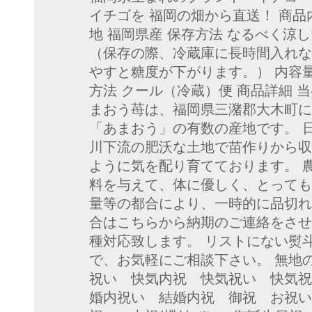
イチゴを 福岡の畑から直送！ 商品
地 福岡県産 保存方法 なるべく涼
（保存の際、冷蔵庫に長時間入れな
やすと糖度が下がります。） 内容量 4パ
方法 クール（冷蔵）便 商品詳細 
まおう苺は、福岡県三潴郡大木町に
「あまおう」の有数の産地です。 
川下流の肥沃な土地で苗作りから収
ように気を配り育てております。 
料を与えて、体に優しく、とっても
量等の都合により、一時的に品切れ
合はこちらから納期のご連絡をさせ
種対応致します。 リストにない熨
で、お気軽にご相談下さい。 無地
祝い 快気内祝 快気祝い 快気
婚内祝い 結婚内祝 御祝 お祝い