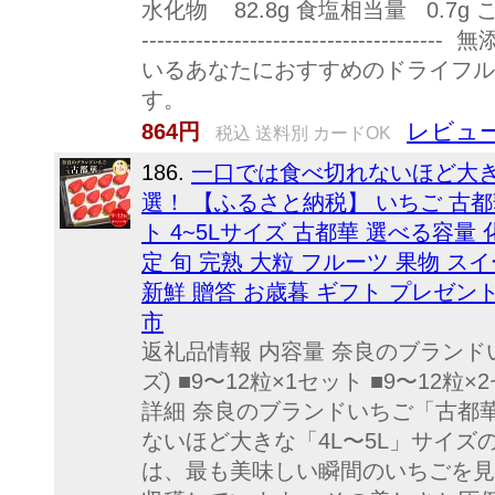
水化物 82.8g 食塩相当量 0.7g この
-----------------------------
いるあなたにおすすめのドライフル
す。
レビュー
864円
税込 送料別 カードOK
186.
一口では食べ切れないほど大き
選！ 【ふるさと納税】 いちご 古都華 
ト 4~5Lサイズ 古都華 選べる容量
定 旬 完熟 大粒 フルーツ 果物 ス
新鮮 贈答 お歳暮 ギフト プレゼン
市
返礼品情報 内容量 奈良のブランドい
ズ) ■9〜12粒×1セット ■9〜12粒
詳細 奈良のブランドいちご「古都
ないほど大きな「4L〜5L」サイズ
は、最も美味しい瞬間のいちごを見