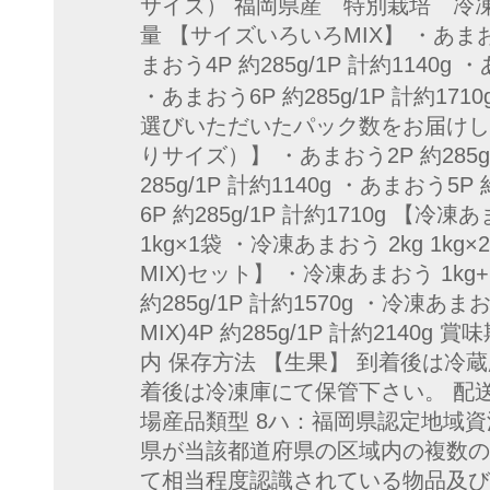
サイズ） 福岡県産 特別栽培 冷凍
量 【サイズいろいろMIX】 ・あまおう2
まおう4P 約285g/1P 計約1140g ・
・あまおう6P 約285g/1P 計約1
選びいただいたパック数をお届けしま
りサイズ）】 ・あまおう2P 約285g/
285g/1P 計約1140g ・あまおう5P 
6P 約285g/1P 計約1710g 【冷
1kg×1袋 ・冷凍あまおう 2kg 1k
MIX)セット】 ・冷凍あまおう 1kg
約285g/1P 計約1570g ・冷凍あ
MIX)4P 約285g/1P 計約2140
内 保存方法 【生果】 到着後は冷
着後は冷凍庫にて保管下さい。 配送
場産品類型 8ハ：福岡県認定地域
県が当該都道府県の区域内の複数の
て相当程度認識されている物品及び