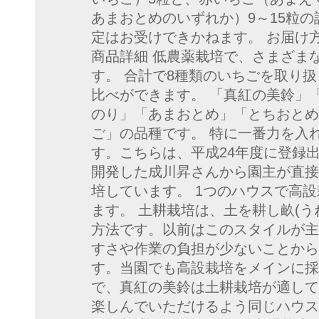
あまおとめのいずれか）9～15粒の
定はお受けできかねます。 お届け
商品詳細 低農薬栽培で、さまざま
す。 合計で8種類のいちごを取り
比べができます。 「真紅の美鈴」
のり」「あまおとめ」「とちおとめ
ご」の品種です。 特に一番力を入
す。こちらは、平成24年度に登録
開発した成川昇さんから園主が直接
培しています。 1つのハウスで高
ます。 土耕栽培は、土を耕し畝(う
方法です。以前はこのスタイルが主
すさや作業の負担が少ないことから
す。当園でも高設栽培をメインに採
で、真紅の美鈴は土耕栽培が適して
楽しんでいただけるよう同じハウス