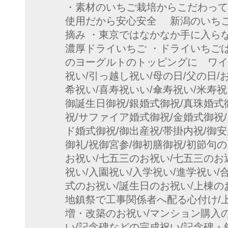
・素材のいちご栽培からこだわって
使用だから安心安全 新潟のいち
摘み ・東京ではなかなか手に入ら
濃厚ドライいちご ・ドライいちご
のヨーグルトのトッピングに ワイン
祝い/引っ越し祝い/母の日/父の日/
希祝い/喜寿祝いい/傘寿祝い/米寿祝
御誕生日御祝/銀婚式御祝/真珠婚式
祝/サファイア婚式御祝/金婚式御祝
ド婚式御祝/御出産祝/帯掛内祝/御安
御礼/祝御宮参/御初膳御祝/初節句
お祝い/七五三のお祝い/七五三のお
祝い/入園祝い/入学祝い/進学祝い/
式のお祝い/誕生日のお祝い/上棟の
地鎮祭で工事関係者へ配る心付け/
増・改築のお祝い/マンション購入
い/記念碑などの完成祝い/記念碑・