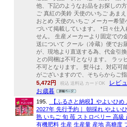
他、下記のようなお品をお探しの方に
ご 真紅の美鈴 天使のいちご あまえ
おとめ 天使のいちご メーカー希
づいて掲載しています。 *日々仕
せん。 生産メーカーより固定での
送について クール（冷蔵）便でお
が、現地より直送する為、代金引換
との同梱は不可となります。 ラッ
不可となります。 熨斗は、対応可
がございますので、そちらからご指
レビュ
5,472円
税込 送料込 カードOK
お歳暮
195.
【ふるさと納税】やよいひめ お
2027年 先行予約｜ 朝採れ やよい
熟 いちご 旬 苺 ストロベリー 高級
有機肥料 生産 生産量 産地 高糖度 プ