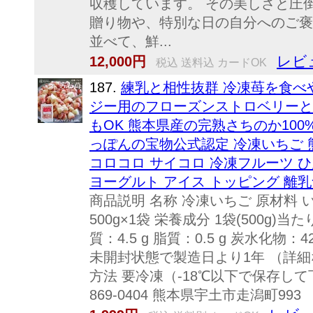
収穫しています。 その美しさと圧
贈り物や、特別な日の自分へのご褒
並べて、鮮...
レビ
12,000円
税込 送料込 カードOK
187.
練乳と相性抜群 冷凍苺を食べ
ジー用のフローズンストロベリーと
もOK 熊本県産の完熟さちのか100
っぽんの宝物公式認定 冷凍いちご 熊
コロコロ サイコロ 冷凍フルーツ 
ヨーグルト アイス トッピング 離
商品説明 名称 冷凍いちご 原材料 
500g×1袋 栄養成分 1袋(500g)当
質：4.5 g 脂質：0.5 g 炭水化物：4
未開封状態で製造日より1年 （詳
方法 要冷凍（-18℃以下で保存して
869-0404 熊本県宇土市走潟町993