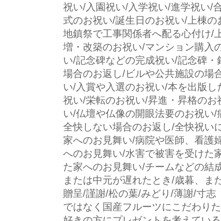
祝い/入園祝い/入学祝い/進学祝い/
式のお祝い/誕生日のお祝い/上棟の
地鎮祭で工事関係者へ配る心付け/
増・改築のお祝い/マンション購入
い/記念碑などの完成祝い/記念碑・
場合のお返し/ビルや公共施設の場
い/入賞や入選のお祝い/本を出版し
祝い/栄転のお祝い/昇進・昇格のお
い/仏壇や仏像の開眼法要のお祝い/
全快しない場合のお返し/全快祝い
家へのお見舞い/病院や医師、看護
へのお見舞い/水害で被害を受けた
た家へのお見舞い/チームなどの結成
または中元が遅れたとき/歳暮、また
贈呈/謹謝/松の葉/みどり/薄謝/寸
ではなく国産フルーツにこだわり
好きの方にプレゼントを考えてい