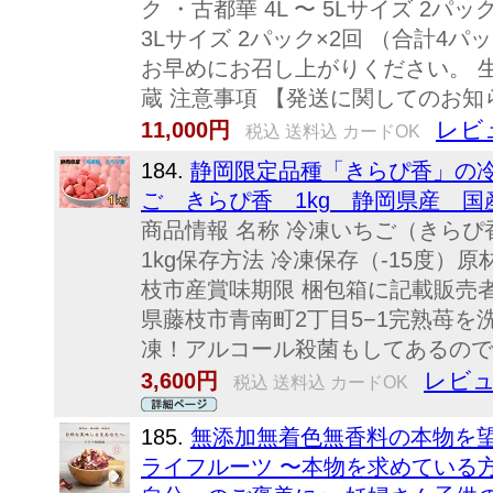
ク ・古都華 4L 〜 5Lサイズ 2パッ
3Lサイズ 2パック×2回 （合計4
お早めにお召し上がりください。 生
蔵 注意事項 【発送に関してのお知らせ
レビ
11,000円
税込 送料込 カードOK
184.
静岡限定品種「きらぴ香」の冷
ご きらぴ香 1kg 静岡県産 
商品情報 名称 冷凍いちご（きらぴ
1kg保存方法 冷凍保存（-15度）
枝市産賞味期限 梱包箱に記載販売
県藤枝市青南町2丁目5−1完熟苺
凍！アルコール殺菌もしてあるので
レビュ
3,600円
税込 送料込 カードOK
185.
無添加無着色無香料の本物を望
ライフルーツ 〜本物を求めている