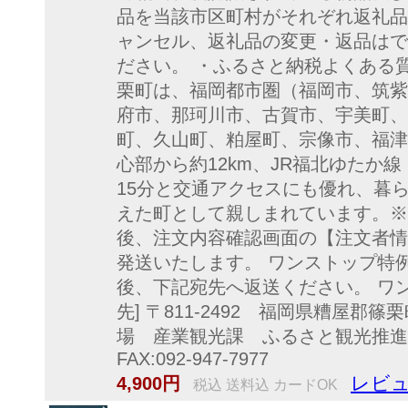
品を当該市区町村がそれぞれ返礼品
ャンセル、返礼品の変更・返品はで
ださい。 ・ふるさと納税よくある質
栗町は、福岡都市圏（福岡市、筑紫
府市、那珂川市、古賀市、宇美町、
町、久山町、粕屋町、宗像市、福津
心部から約12km、JR福北ゆたか
15分と交通アクセスにも優れ、暮
えた町として親しまれています。※
後、注文内容確認画面の【注文者情
発送いたします。 ワンストップ特
後、下記宛先へ返送ください。 ワン
先] 〒811-2492 福岡県糟屋郡
場 産業観光課 ふるさと観光推進室 宛て
FAX:092-947-7977
レビュ
4,900円
税込 送料込 カードOK