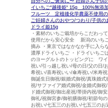
自分へのご褒美に〜 妊婦さん子供
イいちご“越後姫“ 15g 100%
フルーツ 定植後化学農薬不使用の
ご妊婦さんのおやつ/つわり/子供
ドライ姫15g
・素材のいちご栽培からこだわって
使用だから安心安全 新潟のいち
摘み ・東京ではなかなか手に入ら
濃厚ドライいちご ・ドライいちご
のヨーグルトのトッピングに ワイン
祝い/引っ越し祝い/母の日/父の日/
希祝い/喜寿祝いい/傘寿祝い/米寿祝
御誕生日御祝/銀婚式御祝/真珠婚式
祝/サファイア婚式御祝/金婚式御祝
ド婚式御祝/御出産祝/帯掛内祝/御安
御礼/祝御宮参/御初膳御祝/初節句
お祝い/七五三のお祝い/七五三のお