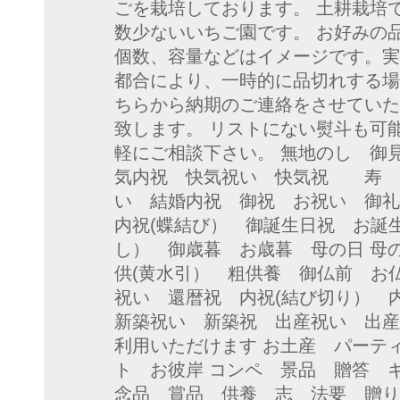
ごを栽培しております。 土耕栽培
数少ないいちご園です。 お好みの品
個数、容量などはイメージです。実
都合により、一時的に品切れする場
ちらから納期のご連絡をさせていた
致します。 リストにない熨斗も可
軽にご相談下さい。 無地のし 御
気内祝 快気祝い 快気祝 寿 
い 結婚内祝 御祝 お祝い 御
内祝(蝶結び） 御誕生日祝 お誕
し） 御歳暮 お歳暮 母の日 母
供(黄水引） 粗供養 御仏前 お
祝い 還暦祝 内祝(結び切り）
新築祝い 新築祝 出産祝い 出産
利用いただけます お土産 パーテ
ト お彼岸 コンペ 景品 贈答 
念品 賞品 供養 志 法要 贈り