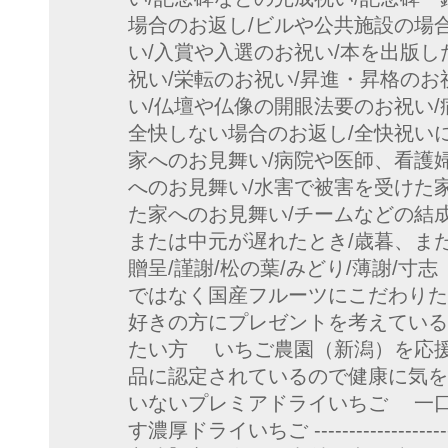
場合のお返し/ビルや公共施設の場
い/入賞や入選のお祝い/本を出版し
祝い/栄転のお祝い/昇進・昇格のお
い/仏壇や仏像の開眼法要のお祝い/
全快しない場合のお返し/全快祝い
家へのお見舞い/病院や医師、看護
へのお見舞い/水害で被害を受けた
た家へのお見舞い/チームなどの結成
または中元が遅れたとき/歳暮、また
贈呈/謹謝/松の葉/みどり/薄謝/寸
ではなく国産フルーツにこだわり
好きの方にプレゼントを考えてい
たい方 いちご農園（新潟）を応
品に認定されているので健康に気
いないプレミアドライいちご 一
す濃厚ドライいちご ------------------------