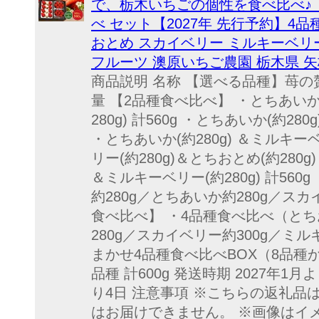
で、栃木いちごの個性を食べ比べ♪ 
べ セット【2027年 先行予約】4品種
おとめ スカイベリー ミルキーベリー 
フルーツ 澳原いちご農園 栃木県 
商品説明 名称 【選べる品種】苺の贅
量 【2品種食べ比べ】 ・とちあいか(
280g) 計560g ・とちあいか(約280g
・とちあいか(約280g) ＆ミルキーベリ
リー(約280g)＆とちおとめ(約280g)
＆ミルキーベリー(約280g) 計56
約280g／とちあいか約280g／スカイ
食べ比べ】 ・4品種食べ比べ（とち
280g／スカイベリー約300g／ミルキ
まかせ4品種食べ比べBOX（8品種か
品種 計600g 発送時期 2027年
り4日 注意事項 ※こちらの返礼
はお届けできません。 ※画像はイ