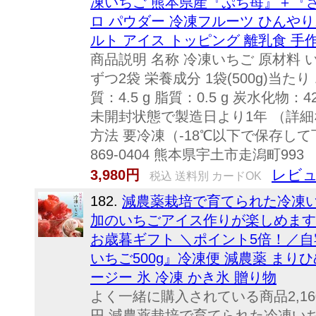
凍いちご 熊本県産『ぷち苺』＋『さら
ロ パウダー 冷凍フルーツ ひんやり
ルト アイス トッピング 離乳食 手
商品説明 名称 冷凍いちご 原材料 い
ずつ2袋 栄養成分 1袋(500g)当たり
質：4.5 g 脂質：0.5 g 炭水化物：4
未開封状態で製造日より1年 （詳
方法 要冷凍（-18℃以下で保存して
869-0404 熊本県宇土市走潟町993
レビュ
3,980円
税込 送料別 カードOK
182.
減農薬栽培で育てられた冷凍
加のいちごアイス作りが楽しめます。
お歳暮ギフト ＼ポイント5倍！／
いちご500g』冷凍便 減農薬 まりひ
ージー 氷 冷凍 かき氷 贈り物
よく一緒に購入されている商品2,160円1,
円 減農薬栽培で育てられた冷凍い