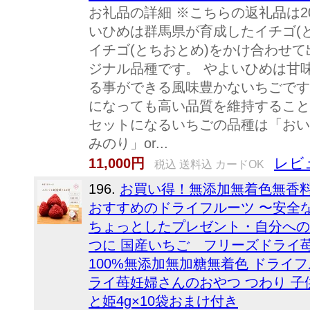
お礼品の詳細 ※こちらの返礼品は2
いひめは群馬県が育成したイチゴ(
イチゴ(とちおとめ)をかけ合わせ
ジナル品種です。 やよいひめは甘
る事ができる風味豊かないちごです。
になっても高い品質を維持すること
セットになるいちごの品種は「おいC
みのり」or...
レビ
11,000円
税込 送料込 カードOK
196.
お買い得！無添加無着色無香料
おすすめのドライフルーツ 〜安全
ちょっとしたプレゼント・自分への
つに 国産いちご フリーズドライ苺
100%無添加無加糖無着色 ドライ
ライ苺妊婦さんのおやつ つわり 
と姫4g×10袋おまけ付き