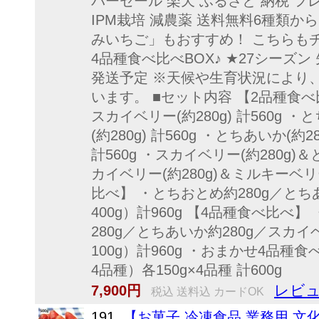
パーセール 楽天 ふるさと 納税 フ
IPM栽培 減農薬 送料無料6種類
みいちご」もおすすめ！ こちらも
4品種食べ比べBOX♪ ★27シーズン
発送予定 ※天候や生育状況により
います。 ■セット内容 【2品種食べ比
スカイベリー(約280g) 計560g ・
(約280g) 計560g ・とちあいか(約2
計560g ・スカイベリー(約280g)＆と
カイベリー(約280g)＆ミルキーベリー(
比べ】 ・とちおとめ約280g／とち
400g）計960g 【4品種食べ比べ
280g／とちあいか約280g／スカ
100g）計960g ・おまかせ4品種
4品種）各150g×4品種 計600g
レビュ
7,900円
税込 送料込 カードOK
191.
【お菓子 冷凍食品 業務用 文