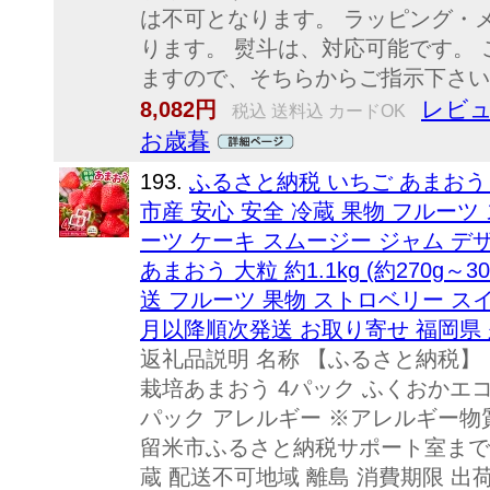
は不可となります。 ラッピング・
ります。 熨斗は、対応可能です。
ますので、そちらからご指示下さい
レビュ
8,082円
税込 送料込 カードOK
お歳暮
193.
ふるさと納税 いちご あまおう 
市産 安心 安全 冷蔵 果物 フルー
ーツ ケーキ スムージー ジャム 
あまおう 大粒 約1.1kg (約270g～
送 フルーツ 果物 ストロベリー スイー
月以降順次発送 お取り寄せ 福岡県
返礼品説明 名称 【ふるさと納税】【
栽培あまおう 4パック ふくおかエコ農産
パック アレルギー ※アレルギー
留米市ふるさと納税サポート室まで
蔵 配送不可地域 離島 消費期限 出