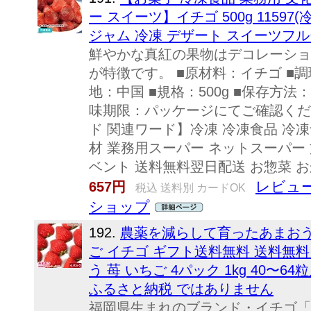
ー スイーツ】イチゴ 500g 1159
ジャム 冷凍 デザート スイーツフルー
鮮やかな真紅の果物はデコレーショ
が特徴です。 ■原材料：イチゴ ■
地：中国 ■規格：500g ■保存方
味期限：パッケージにてご確認くだ
ド 関連ワード】冷凍 冷凍食品 冷凍
材 業務用スーパー ネットスーパー 
ベント 送料無料翌日配送 お惣菜 おかず
レビュー
657円
税込 送料別 カードOK
ショップ
192.
農薬を減らして育ったあまお
ご イチゴ ギフト送料無料 送料無料 
う 苺 いちご 4パック 1kg 40〜64
ふるさと納税 ではありません
福岡県生まれのブランド・イチゴ「