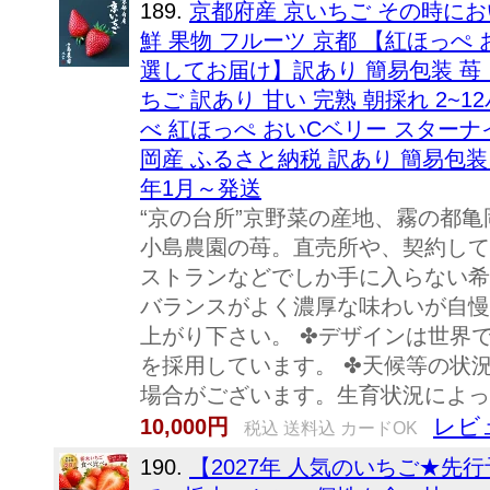
189.
京都府産 京いちご その時にお
鮮 果物 フルーツ 京都 【紅ほっぺ
選してお届け】訳あり 簡易包装 苺
ちご 訳あり 甘い 完熟 朝採れ 2~12パッ
べ 紅ほっぺ おいCベリー スターナイ
岡産 ふるさと納税 訳あり 簡易包装 小
年1月～発送
“京の台所”京野菜の産地、霧の都
小島農園の苺。直売所や、契約して
ストランなどでしか手に入らない希
バランスがよく濃厚な味わいが自慢
上がり下さい。 ✤デザインは世界
を採用しています。 ✤天候等の状
場合がございます。生育状況によって
レビ
10,000円
税込 送料込 カードOK
190.
【2027年 人気のいちご★先