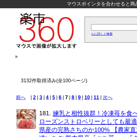
マウスポインタを合わせると商
らに詳しく検索
»
3132件取得済み(全100ページ)
前へ
|
2
|
3
|
4
|
5
|
6
|
7
|
8
|
9
|
10
|
11
|
次へ
181.
練乳と相性抜群！冷凍苺を食べ
ローズンストロベリーとしても最適 
県産の完熟さちのか100% 【農家