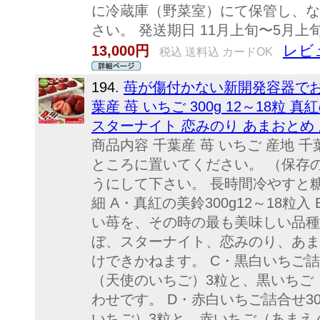
に冷蔵庫（野菜室）にて保管し、な
さい。 発送期日 11月上旬〜5月上旬
レビ
13,000円
税込 送料込 カードOK
194.
苺が傷付かない新開発容器でお送
葉産 苺 いちご 300g 12～18粒
スターナイト 恋みのり あまおとめ 
商品内容 千葉産 苺 いちご 産地 
ところに置いてください。 （保存
うにして下さい。 長時間冷やすと
細 A・真紅の美鈴300g12～18粒入 
い苺を、その時の最も美味しい品種
ぼ、スターナイト、恋みのり、あま
けできかねます。 C・黒白いちご詰合
（天使のいちご）3粒と、黒いちご
わせです。 D・赤白いちご詰合せ30
いちご）3粒と、赤いちご（あまえ