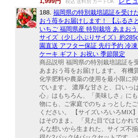
レビュ
1,999円
税込 送料別 カードOK
188.
福岡県の特別栽培認証を受け
おう苺をお届けします！ 【ふるさ
いちご 福岡県産 特別栽培 あまおう 
サイズ（少し小ぶりサイズ）約285g〜
園直送 アフター保証 先行予約 冷凍
ケーキ ギフト お祝い 季節限定
商品説明 福岡県の特別栽培認証を
あまおう苺をお届けします。 有機
化学肥料や農薬の使用を最小限に抑
でいます。 濃厚な甘さと、口いっ
心」はもちろん、「美味しさ」にも
物にも、ご家庭でのちょっとしたご
ください。 【サイズいろいろMIX
はそのまま。 「見た目ではじかれ
んな想いから生まれた、サイズ不揃
得な2パック/4パックセットです。