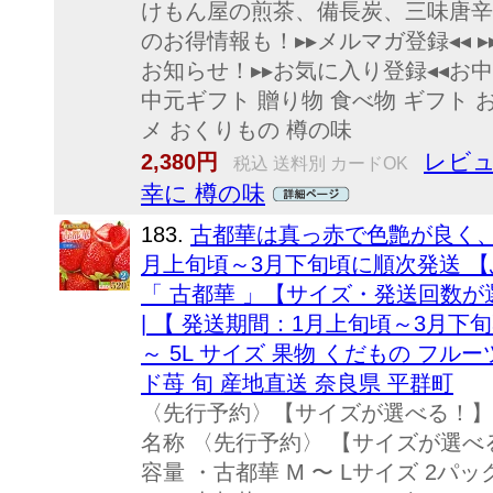
けもん屋の煎茶、備長炭、三味唐辛子
のお得情報も！▸▸メルマガ登録◂◂ ▸
お知らせ！▸▸お気に入り登録◂◂お中
中元ギフト 贈り物 食べ物 ギフト 
メ おくりもの 樽の味
レビュ
2,380円
税込 送料別 カードOK
幸に 樽の味
183.
古都華は真っ赤で色艶が良く
月上旬頃～3月下旬頃に順次発送 
「 古都華 」【サイズ・発送回数が
| 【 発送期間：1月上旬頃～3月下旬
～ 5L サイズ 果物 くだもの フルー
ド苺 旬 産地直送 奈良県 平群町
〈先行予約〉【サイズが選べる！】
名称 〈先行予約〉 【サイズが選べ
容量 ・古都華 M 〜 Lサイズ 2パック