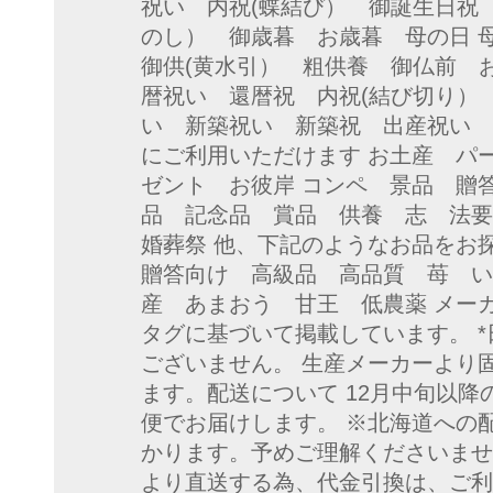
祝い 内祝(蝶結び） 御誕生日祝
のし） 御歳暮 お歳暮 母の日 
御供(黄水引） 粗供養 御仏前 
暦祝い 還暦祝 内祝(結び切り）
い 新築祝い 新築祝 出産祝い 
にご利用いただけます お土産 パ
ゼント お彼岸 コンペ 景品 贈
品 記念品 賞品 供養 志 法要
婚葬祭 他、下記のようなお品をお
贈答向け 高級品 高品質 苺 い
産 あまおう 甘王 低農薬 メー
タグに基づいて掲載しています。 
ございません。 生産メーカーより
ます。配送について 12月中旬以降
便でお届けします。 ※北海道への配
かります。予めご理解くださいませ
より直送する為、代金引換は、ご利