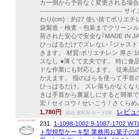
カー側から予告なく変更される場合があります。 -
-------------------------------
わり(cm)：約27 使い捨てポリエ
袋製造・検査・包装までクリーンル
荷された安心で安全な｢MADE IN 
ひっぱるだけでズレない ｢ジャス
きます。 材質:ポリエチレン 厚さ:
スなし ●薄くて丈夫です。 特に食
ドな作業にも対応します。 従来品
かえます。 指のはらを使って手首
ひっぱるだけ。 ズレ落ちがなくな
きは手首から裏返しにすると簡単で
宏 / セイコウ / せいこう / さくらめん
レビュ
1,780円
税込 送料別 カードOK
231.
1-1098-1002 9-1087-1702 W
ト型焼型ケーキ型 業務用お菓子の道