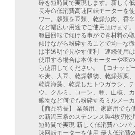
砕を短時間で実現します。新しく低
長寿命低消費高速回転モーターを使用
ワー。穀類を豆類、乾燥魚肉、香辛
など幅広い用途でご使用頂けます。 
範囲回転で傾ける事ができ材料の取
傾けながら粉砕することで均一な微
は半透明で見やす便利 連続使用は
使用する場合は本体モーターや羽の
ら使用してください。 【コナッピ
や麦、大豆、乾燥穀物、乾燥茶葉、
乾燥海藻、乾燥したトウガラシ、チ
ウ、クルミ、コーン、種、山椒、カ
鉱物など何でも粉砕するミルメーカ
【商品特長】 業務用、家庭用でも
の新潟三条のステンレス製4枚刃使
短時間で実現 新しく低消費ハンパ
速回転モーターを使用 最大低消費2