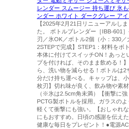
ダー 電動ミキサー ジュースミキサー
レンダー スムージー 持ち運び 氷
ンダー ホワイト ダークグレー アイリ
【2025年2月21日リニューアルし
た。 ボトルブレンダー［IBB-60
刃／氷OK／ボトル2個（小：330／
2STEPで完成】STEP1：材料をボ
本体に付けてスイッチON！あっと
プを付ければ、そのまま飲める！】
ら、洗い物を減らせる！ボトルは2
分だけ持ち運べる。キャップは、小
枚刃】切れ味が良く、飲み物や素材
（※氷は2.5cm角未満）【衝撃に
PCTG製ボトルを採用。ガラスの
軽くて衝撃にも強い。【おしゃれな
にもおすすめ。日頃の感謝を伝えた
健康な毎日をプレゼント！●電源AC10