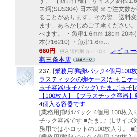
す。 【商品仕様】 サイズ／約径1.6×
ス鋼(SUS304) 日本製 ※ご注
ることがあります。その際、送料変
ます。あらかじめご了承ください。 
べます。 ・魚串1.6mm 18cm 20本(7
本(716210) ・魚串1.6m...
レビュー
660円
税込 送料別 カードOK
燕三条本店
237.
[業務用]鶏卵パック4個用10
ラスティックの卵ケース(たまごケース
玉子容器/玉子パック) たまご[玉子
【100枚入】【プラスチック容器】
4個入る容器です
[業務用]鶏卵パック 4個用 100枚
チック容器です ■たまご（Lサイズ
務用では小ロットの100枚入り。 ■