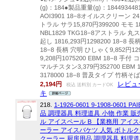
(g)：184●製品重量(g)：1844934
AOI3901 18−8オイルスクリーン 241
トラル サラ15,870円399200 モモ 1
NBL1829 TKG18−8アストラル 丸ス14
起し 1816,293円1298200 18−8 
18−8 長柄 穴明 ひしゃく9,852円12
9,208円1075200 EBM 18−8 手付 
マルチスタン3,379円352700 EBM 
3178000 18−8 普及タイプ 竹柄そば
レビュ
2,194円
税込 送料別 カードOK
キ
218.
1-1926-0601 9-1908-0601 P
品 調理器具 料理道具 小物 作業 販
ル アイスペール B 【業務用 アイ
ーラー アイスバケツ 人気 ボトル
クーラー 厨房用品 調理器具 料理道