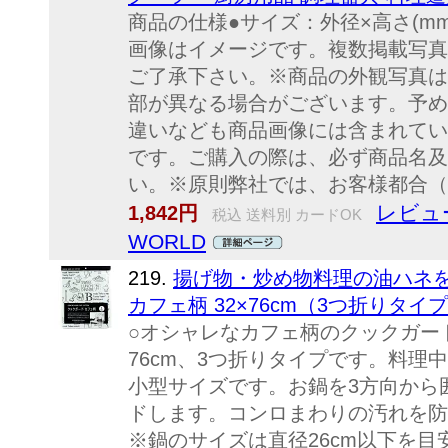
商品の仕様●サイズ：外径×高さ(mm)12
画像はイメージです。複数掲載写真
ご了承下さい。※商品の外観写真は
部が異なる場合がございます。予め
違いなども商品画像には含まれてい
です。ご購入の際は、必ず商品名及
い。※原則弊社では、お客様都合（※
レビュ
1,842円
税込 送料別 カードOK
WORLD
219.
揚げ物・炒め物料理の油ハネを
カフェ柄 32×76cm（3つ折りタイ
○オシャレなカフェ柄のクックガー
76cm、3つ折りタイプです。料理
小型サイズです。お鍋を3方向から
ドします。コンロまわりの汚れを防
※鍋のサイズは直径26cm以下を