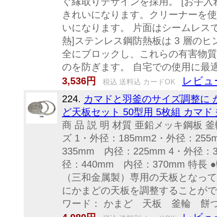
ぐ縁取りデザインを採用。 [お手入
きれいになります。クリーナーを使
いになります。 片面はシームレスで
熱]ステンレス鋼防熱板は 3 層の
全にブロックし、これらの有害物質
のを防ぎます。 自宅での使用に最
レビュ
3,536円
税込 送料込 カードOK
224.
カマドと羽釜のサイズ調整に 
ど天板セット 50型用 5枚組 カマド 
商 品 説 明 材質 亜鉛メッキ鋼板
ズ 1・外径：185mm2・外径：255
335mm 内径：225mm 4・外径：
径：440mm 内径：370mm 特長
（三和金属製）専用の天板となって
にかまどの天板を調整することができ
ワード： かまど 天板 釜輪 餅つ