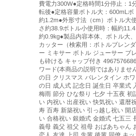
費電力300W●定格時間1分停止：1
転後●定格容量ボトル大：600mLボ
約1.2m●外形寸法（cm）ボトル大使用
さ約38.9ボトル小使用時：幅約11.4
約0.9kg●製品内容本体、ボトル
カッター（検索用：ボトルブレンダ
ー ミキサー ボトル ジューサー ブ
も砕ける キャップ付き 49675766866
ワード(本商品の説明ではありません
の日 クリスマス バレンタイン ホワ
の日 成人式 記念日 誕生日 卒業式 入
梅雨 節分 ひな祭り 七夕 十五夜 初
い 内祝い 出産祝い 快気祝い 還暦祝
寿 百寿 新築祝い 引っ越し祝い 開
い 合格祝い 銀婚式 金婚式 七五三
義母 義父 祖父 祖母 おばあちゃん 
恋人 友達 上司 先輩 後輩 同僚 キッ