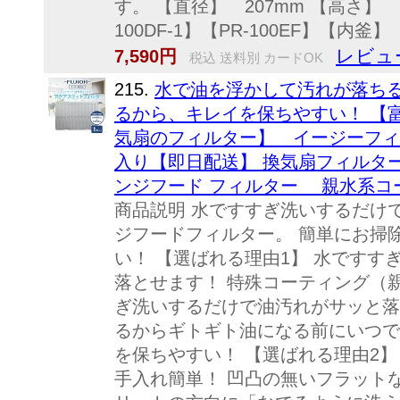
す。 【直径】 207mm 【高さ】 
100DF-1】【PR-100EF】【内釜】
レビュ
7,590円
税込 送料別 カードOK
215.
水で油を浮かして汚れが落ち
るから、キレイを保ちやすい！ 【
気扇のフィルター】 イージーフィルタ A
入り【即日配送】 換気扇フィルター
ンジフード フィルター 親水系コート
商品説明 水ですすぎ洗いするだけ
ジフードフィルター。 簡単にお掃
い！ 【選ばれる理由1】 水です
落とせます！ 特殊コーティング（
ぎ洗いするだけで油汚れがサッと落
るからギトギト油になる前にいつで
を保ちやすい！ 【選ばれる理由2
手入れ簡単！ 凹凸の無いフラット