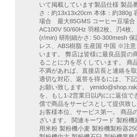
いて掲載しています製品仕様 製品番号 Y
さ：約13x13x20cm 本体：約380g 
場合 最大85GMS コーヒー豆場合
AC100V 50/60Hz 羽根2枚、刃4
(r/min) 研削細かさ: 50-300m
レス、ABS樹脂 生産国 中国 ※注
います。 弊店は皆様に最良品質の
ることに力を尽くしています。 商
不満があれば、直接店長と連絡を取
適切な対応、返答を得るには、下記
お願い致します。 yimido@shop.ra
を、もし1-2営業日以内にに返信
償で商品をサービスとして提供致し
お客様本位、サービス第一。 商品
ざいます。 関連キーワード 製粉機
用米粉 製粉機小麦 製粉機製粉器25
製粉機中古 製粉機石臼 製粉機業務用