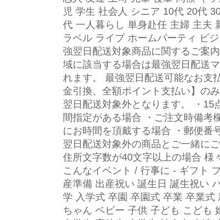
児 学生 社会人 シニア 10代 20代 30代
代 一人暮らし 単身赴任 主婦 主夫 
ラベル ライブ ホームパーティ ビジ
強翌日配送対象商品に関するご案内
域に該当する場合は最強翌日配送マ
れます。 最強翌日配送可能なお支
金引換、全額ポイント支払い】のみ
翌日配送対象外となります。 ・15
間指定がある場合 ・ご注文時備考
にお時間を頂戴する場合 ・郵便番
翌日配送対象外の商品とご一緒にご
住所文字数が40文字以上の場合 様
こんなイベント / 行事に - ギフト 
産準備 出産祝い 誕生日 誕生祝い 
学 入学式 卒園 卒園式 卒業 卒業式 新
ちゃん ベビー 子供 子ども こども 