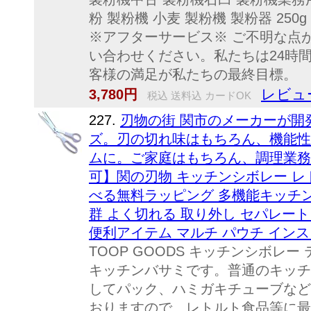
粉 製粉機 小麦 製粉機 製粉器 250
※アフターサービス※ ご不明な点
い合わせください。私たちは24時
客様の満足が私たちの最終目標。
レビュ
3,780円
税込 送料込 カードOK
227.
刃物の街 関市のメーカーが開
ズ。刃の切れ味はもちろん、機能性
ムに。ご家庭はもちろん、調理業務
可】関の刃物 キッチンシボレー レ
べる無料ラッピング 多機能キッチン
群 よく切れる 取り外し セパレート
便利アイテム マルチ パウチ イン
TOOP GOODS キッチンシボレ
キッチンバサミです。普通のキッチ
してパック、ハミガキチューブなど
おりますので、レトルト食品等に最