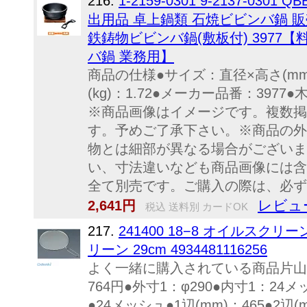
216.
1-2159-0301 9-2137-0301 
出用品 卓上鍋類 石焼ビビンバ鍋 販
鉄鋳物ビビンバ鍋(敷板付) 3977
バ鍋 業務用】
商品の仕様●サイズ：直径×高さ(mm)1
(kg)：1.72●メーカー品番：3977●
※商品画像はイメージです。複数掲
す。予めご了承下さい。※商品の外
物とは細部が異なる場合がございま
い、寸法違いなども商品画像には含
全て別売です。ご購入の際は、必ず商
レビュ
2,641円
税込 送料別 カードOK
217.
241400 18−8 オイルスクリーン
リーン 29cm 4934481116256
よく一緒に購入されている商品片山利器 
764円●外寸1：φ290●内寸1：24
●24メッシュ●1辺(mm)：465●2辺(