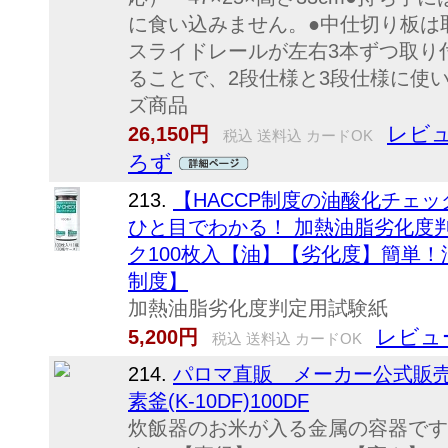
に食い込みません。●中仕切り板は
スライドレールが左右3本ずつ取り
ることで、2段仕様と3段仕様に使
ズ商品
レビュ
26,150円
税込 送料込 カードOK
ろず
213.
【HACCP制度の油酸化チェ
ひと目でわかる！ 加熱油脂劣化度
ク100枚入【油】【劣化度】簡単！
制度】
加熱油脂劣化度判定用試験紙
レビュ
5,200円
税込 送料込 カードOK
214.
パロマ直販 メーカー公式販売
素釜(K-10DF)100DF
炊飯器のお米が入る金属の容器です