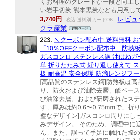
くお料理のグレードが一段と向上し
い岩手切炭 熊本黒炭なども用意してお
レビュ
3,740円
税込 送料別 カードOK
クラ産業
223.
＼クーポン配布中 送料無料 お
「10％OFFクーポン配布中」防熱板
ガスコンロ ステンレス鋼 油はねガ
単 折りたたみ式 繰り返し使えて 
板 耐高温 安全保護 防滴レンジフー
[高品質のステンレス鋼]防熱板は
り、防火および油除去層、酸ベース
び油除去層、および研磨されたステ
す。厚みは約0.6〜0.75mmで、
璧なデザイン]ガスコンロ周りにし
みデザイン。 そのため、調理中に
ん。また、誤って手足に触れた際の