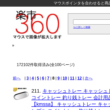
マウスポインタを合わせると商
らに詳しく検索
»
172102件取得済み(全100ページ)
前へ
|
3
|
4
|
5
|
6
|
7
|
8
|
9
|
10
|
11
|
12
|
次へ
211.
キャッシュトレー キャッシュト
コイントレー 釣り銭トレー 会計用
【kmssa】 キャッシュトレー キ