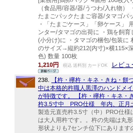
[業務用]鶏卵パック 4個用 100枚
（食品用/容器/器/うつわ/入れ物）
たまごパックたまご容器/タマゴパッ
・「たまごケース」「卵ケース」 用
ンター/タマゴの出荷に ・鶏を飼育
(小分け)に ・タマゴの梱包/包装に 材
のサイズ→縦約212(内寸)×横115×深
色) 数量 100枚
レビュ
1,210円
税込 送料別 カードOK
238.
【杵・欅杵・キネ・きね・餅つ
中は本格的杵職人黒澤のハンドメイ
が特徴です。 【杵・欅杵・キネ・
杵3.5寸中 PRO仕様 年内、正
製造元直売杵3.5寸（中）PRO仕
は大人用杵です。。杵の先端は丸形
形状よりも7センチ位下にあります