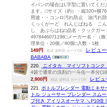
イパンの場合はL字型に置いてくだ
ます。□サイズ（約）・縦320×横7
用途・・コンロ汚れ防止 油汚れ防
くっくがーど れんじぱねる こん
し あぶらはね□品名・クックガード 
4978446071198□メーカー名・（
理単位・20個／80個□入数・1枚
レビュー
149円
税込 送料別 カードOK
BABABA
220.
ニイタカ マイソフトコンク 1
4袋で通常の洗剤の一斗缶一本分(18k
レビュ
2,900円
税込 送料込 カードOK
221.
ボトルブレンダー 電動ミキサー
トル ジューサー ブレンダー スムー
プ付き アイリスオーヤマ ＼P10倍