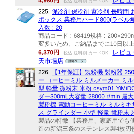
レビュ
4,980円
税込 送料別 カードOK
225.
保冷剤 保冷剤 蓄冷剤 長時間 
ボックス 業務用ハード800(ラベル無し) 
入数 : 20
商品コード : 68419規格 : 200×29
変多いため、ご納品までに10日以
レビュ
6,370円
税込 送料別 カードOK
天市場店
226.
【1年保証】製粉機 製粉器 25
ー コーヒーミル ミルメーカー ミル
型 軽量 微粉末 米粉 dsym01 Yi
ダー300mL大容量 28000 r/min
製粉機 電動コーヒーミル ミルミキ
ス グラインダー 小型 軽量 微粉末 
製品の特徴 【業務用、家庭用でも
造の新潟三条のステンレス製4枚刃