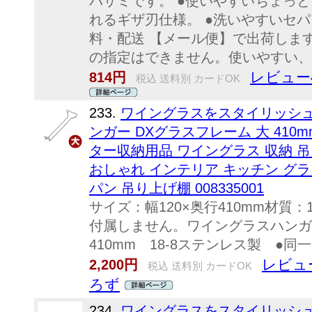
バサミです。 ●使いやすいちょっと
れるギザ刃仕様。 ●洗いやすいセ
料・配送 【メール便】で出荷しま
の指定はできません。使いやすい、
レビュー
814円
税込 送料別 カードOK
233.
ワイングラスをスタイリッシュに
ンガー DXグラスフレーム 大 410m
ター収納用品 ワイングラス 収納 
おしゃれ インテリア キッチン グラ
パン 吊り上げ棚 008335001
サイズ：幅120×奥行410mm材質
付属しません。ワイングラスハン
410mm 18-8ステンレス製 ●
レビュ
2,200円
税込 送料別 カードOK
ろず
234.
ワイングラスをスタイリッシュに