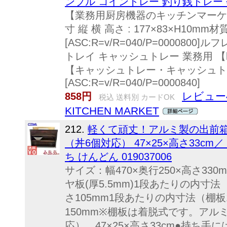
ンプル コイントレー 釣り銭トレー
【業務用厨房機器のキッチンマーケッ
寸 縦 横 高さ : 177×83×H10mm材
[ASC:R=v/R=040/P=000080
トレイ キャッシュトレー 業務用 
【キャッシュトレー・キャッシュト
[ASC:R=v/R=040/P=0000840]
レビュー
858円
税込 送料別 カードOK
KITCHEN MARKET
212.
軽くて頑丈！アルミ製の出前箱 1
（丼6個対応） 47×25×高さ33cm
ち けんどん 019037006
サイズ：幅470×奥行250×高さ330
ヤ板(厚5.5mm)1段あたりの内寸法
さ105mm1段あたりの内寸法（棚板
150mm※棚板は着脱式です。アル
応） 47×25×高さ33cm●持ち