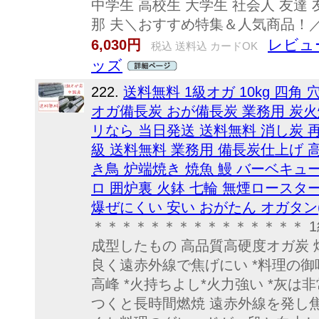
中学生 高校生 大学生 社会人 友達 友
那 夫＼おすすめ特集＆人気商品！／
レビュ
6,030円
税込 送料込 カードOK
ッズ
222.
送料無料 1級オガ 10kg 四角
オガ備長炭 おが備長炭 業務用 炭火
リなら 当日発送 送料無料 消し炭 再利
級 送料無料 業務用 備長炭仕上げ 
き鳥 炉端焼き 焼魚 鰻 バーベキュー
ロ 囲炉裏 火鉢 七輪 無煙ロースタ
爆ぜにくい 安い おがたん オガタン(8
＊＊＊＊＊＊＊＊＊＊＊＊＊＊＊ 1級
成型したもの 高品質高硬度オガ炭 
良く遠赤外線で焦げにい *料理の御
高峰 *火持ちよし*火力強い *灰は
つくと長時間燃焼 遠赤外線を発し