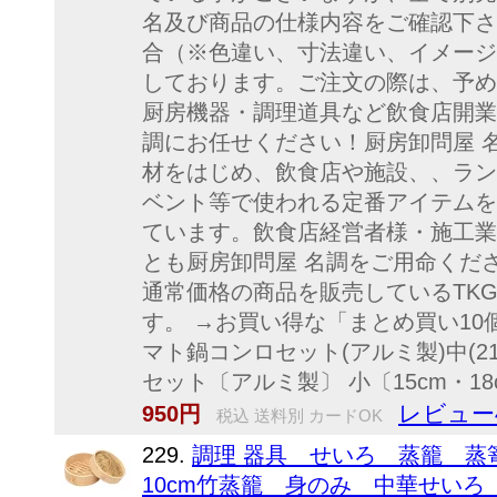
名及び商品の仕様内容をご確認下さ
合（※色違い、寸法違い、イメージ
しております。ご注文の際は、予めご了
厨房機器・調理道具など飲食店開業
調にお任せください！厨房卸問屋 
材をはじめ、飲食店や施設、、ラン
ベント等で使われる定番アイテムを
ています。飲食店経営者様・施工業
とも厨房卸問屋 名調をご用命くだ
通常価格の商品を販売しているTK
す。 →お買い得な「まとめ買い10
マト鍋コンロセット(アルミ製)中(21
セット〔アルミ製〕 小〔15cm・18
レビュー
950円
税込 送料別 カードOK
229.
調理 器具 せいろ 蒸籠 蒸
10cm竹蒸籠 身のみ 中華せいろ