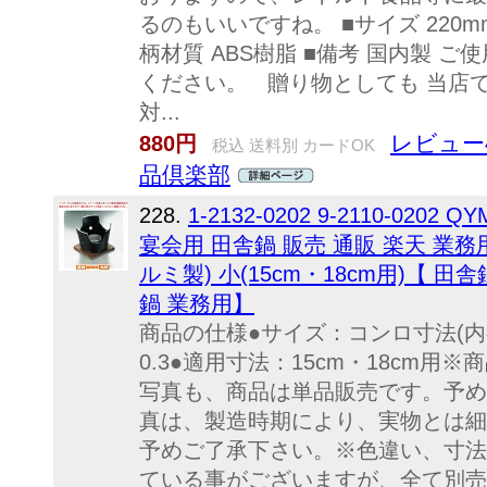
るのもいいですね。 ■サイズ 220m
柄材質 ABS樹脂 ■備考 国内製 
ください。 贈り物としても 当店
対...
レビュー
880円
税込 送料別 カードOK
品倶楽部
228.
1-2132-0202 9-2110-0202 Q
宴会用 田舎鍋 販売 通販 楽天 業
ルミ製) 小(15cm・18cm用)【 
鍋 業務用】
商品の仕様●サイズ：コンロ寸法(内径×高
0.3●適用寸法：15cm・18cm
写真も、商品は単品販売です。予め
真は、製造時期により、実物とは細
予めご了承下さい。※色違い、寸法
ている事がございますが、全て別売