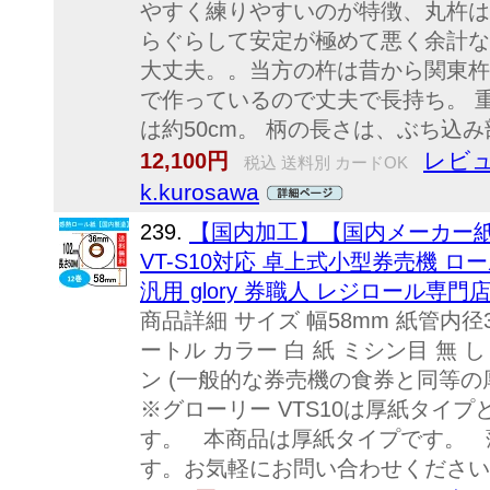
やすく練りやすいのが特徴、丸杵は
らぐらして安定が極めて悪く余計な
大丈夫。。当方の杵は昔から関東杵
で作っているので丈夫で長持ち。 
は約50cm。 柄の長さは、ぶち込み部
レビュ
12,100円
税込 送料別 カードOK
k.kurosawa
239.
【国内加工】【国内メーカー紙
VT-S10対応 卓上式小型券売機 ロー
汎用 glory 券職人 レジロール専門
商品詳細 サイズ 幅58mm 紙管内径3
ートル カラー 白 紙 ミシン目 無 し
ン (一般的な券売機の食券と同等の
※グローリー VTS10は厚紙タイ
す。 本商品は厚紙タイプです。 
す。お気軽にお問い合わせください