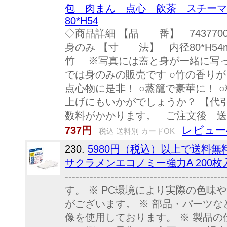
包 肉まん 点心 飲茶 スチーマー
80*H54
◇商品詳細 【品 番】 743770
身のみ 【寸 法】 内径80*H5
竹 ※写真には蓋と身が一緒に写
では身のみの販売です ○竹の香りが
点心物に是非！ ○蒸籠で豪華に！ ○
上げにもいかがでしょうか？ 【代
数料がかかります。 ご注文後 送料
レビュー
737円
税込 送料別 カードOK
230.
5980円（税込）以上で送料
サクラメンエコノミー強力A 200枚
-------------------------------------
す。 ※ PC環境により実際の色味
がございます。 ※ 部品・パーツ
像を使用しております。 ※ 製品