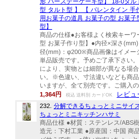
形 バースデーケーキ型】 18-0タルト
型 タルト型 】 【 バレンタイン 
用お菓子の道具 お菓子の型 お菓子
型】
商品の仕様●お客様よく検索キーワ
型 お菓子作り型】●内径×深さ(mm)：φ
径(mm)：φ200※商品画像はイ
単品販売です。予めご了承下さい。
により、実物とは細部が異なる場合
い。※色違い、寸法違いなども商品
いますが、全て別売です。ご購入の際
レビュ
1,364円
税込 送料別 カードOK
232.
分解できるちょっとミニサイズ
ちょっとミニキッチンハサミ
商品仕様 ●材質：ステンレス/ABS樹脂
造元：下村工業 ●原産国：中国 商