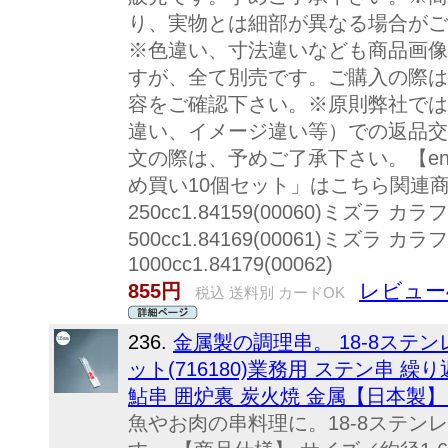
り、実物とは細部が異なる場合がご
※色違い、寸法違いなども商品画像
すが、全て別売です。ご購入の際は
容をご確認下さい。※原則弊社では
違い、イメージ違い等）での返品交
文の際は、予めご了承下さい。【end
め買い10個セット」はこちら関連商
250cc1.84159(00060)ミズラ カ
500cc1.84169(00061)ミズラ カ
1000cc1.84179(00062)
レビュー
855円
税込 送料別 カードOK
236.
金属製の調理串。 18-8ステンレス
ット(716180)業務用 ステン串 
鮎串 囲炉裏 炭火焼 金属【日本製
魚やお肉の串料理に。18-8ステン