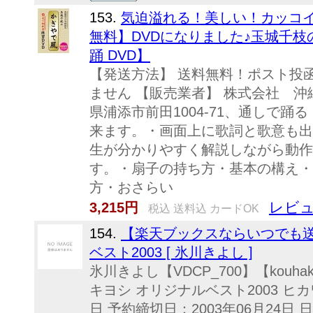
153.
気迫溢れる！美しい！カッコイ
無料】DVDになりました♪玉城千枝
踊 DVD】
【発送方法】 送料無料！ポスト投
ません 【販売業者】 株式会社 沖縄ち
県浦添市前田1004-71、通しで
来ます。・画面上に歌詞と歌意も出
生が分かりやすく解説しながら動作
す。・扇子の持ち方・基本の構え・
方・おさらい
レビュ
3,215円
税込 送料込 カードOK
154.
【楽天ブックスならいつでも送
ベスト2003 [ 氷川きよし ]
氷川きよし【VDCP_700】【kouhaku_
キヨシ オリジナルベスト2003 ヒカ
日 予約締切日：2003年06月24日 日