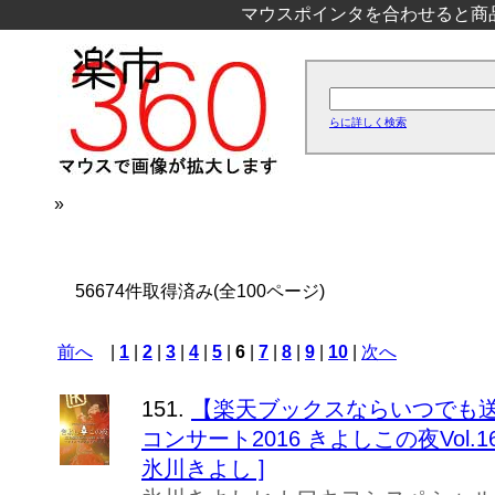
マウスポインタを合わせると商
らに詳しく検索
»
56674件取得済み(全100ページ)
前へ
|
1
|
2
|
3
|
4
|
5
|
6
|
7
|
8
|
9
|
10
|
次へ
151.
【楽天ブックスならいつでも送
コンサート2016 きよしこの夜Vol.
氷川きよし ]