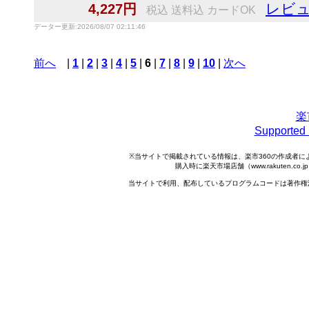
レビュ
4,227円
税込 送料込 カードOK
データー更新:2026/08/07 02:11:46
前へ
|
1
|
2
|
3
|
4
|
5
|
6
|
7
|
8
|
9
|
10
|
次へ
楽
Support
※当サイトで掲載されている情報は、楽市360の作成者
購入時に楽天市場店舗（www.rakuten.
当サイトで利用、配布しているプログラムコードは著作権法で