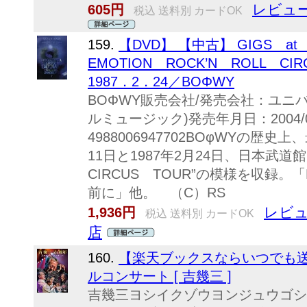
レビュー
605円
税込 送料別 カードOK
159.
【DVD】 【中古】 GIGS at
EMOTION ROCK’N ROLL CIR
1987．2．24／BOΦWY
BOΦWY販売会社/発売会社：ユニ
ルミュージック)発売年月日：2004/02
4988006947702BOφWYの歴史
11日と1987年2月24日、日本武道館
CIRCUS TOUR”の模様を収録。
前に」他。 （C）RS
レビュ
1,936円
税込 送料別 カードOK
店
160.
【楽天ブックスならいつでも送
ルコンサート [ 吉幾三 ]
吉幾三ヨシイクゾウヨンジュウゴシ