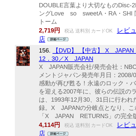
DOUBLE言葉より大切なものDisc-
ングLove so sweetA・RA・S
トーム
レビュ
2,719円
税込 送料別 カードOK
店
156.
【DVD】 【中古】 X JAPAN
12．30／X JAPAN
X JAPAN販売会社/発売会社：N
メントジャパン発売年月日：2008/02/2
感動が再び甦る！永遠のロック・バン
を迎える2007年に、彼らの伝説
は、1993年12月30、31日に行
録。X JAPANの分岐点となり、
「X JAPAN RETURNS」の完全版
レビュ
4,114円
税込 送料別 カードOK
店