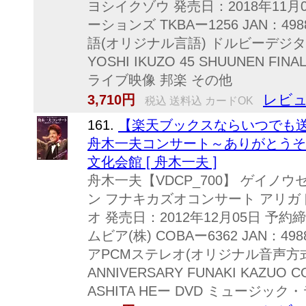
ヨシイクゾウ 発売日：2018年11月
ーションズ TKBAー1256 JAN：4988
語(オリジナル言語) ドルビーデジ
YOSHI IKUZO 45 SHUUNEN F
ライブ映像 邦楽 その他
レビュ
3,710円
税込 送料込 カードOK
161.
【楽天ブックスならいつでも送
舟木一夫コンサート～ありがとうそして
文化会館 [ 舟木一夫 ]
舟木一夫【VDCP_700】 ゲイノ
ン フナキカズオコンサート アリガ
オ 発売日：2012年12月05日 予約
ムビア(株) COBAー6362 JAN：4988
アPCMステレオ(オリジナル音声方式) KA
ANNIVERSARY FUNAKI KAZUO 
ASHITA HEー DVD ミュージッ