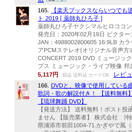
165.
【楽天ブックスならいつでも送
ト 2019 [ 薬師丸ひろ子 ]
薬師丸ひろ子ヤクシマルヒロココンサ
発売日：2020年02月19日 ビクター
JAN：4988002800605 16:9L
アPCMステレオ(オリジナル音声方式) H
CONCERT 2019 DVD ミュー
プス ミュージック・ライブ映像 邦
レビュ
5,117円
税込 送料込 カードOK
166.
DVDと、映像で使用している
歌詞・歌の解説付き！ 【送料無料
【琉球舞踊 DVD】
【発送方法】 送料無料！ポスト投
ません 【販売業者】 株式会社 沖縄ち
県浦添市前田1004-71.かぎやで風