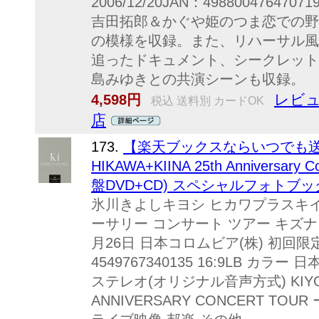
2006/12/20JAN：498800476
吉田拓郎＆かぐや姫のつま恋での野外
の模様を収録。また、リハーサル風
追ったドキュメント、シークレット
島みゆきとの共演シーンも収録。 
レビュ
4,598円
税込 送料別 カードOK
店
173.
【楽天ブックスならいつでも送料
HIKAWA+KIINA 25th Anniversary
盤DVD+CD) スペシャルフォトブック
氷川きよしキヨシ ヒカワプラスキイ
ーサリー コンサート ツアー キズナ 
月26日 日本コロムビア(株) 初回限定 C
4549767340135 16:9LB カラ
ステレオ(オリジナル音声方式) KIYOSHI
ANNIVERSARY CONCERT TOU