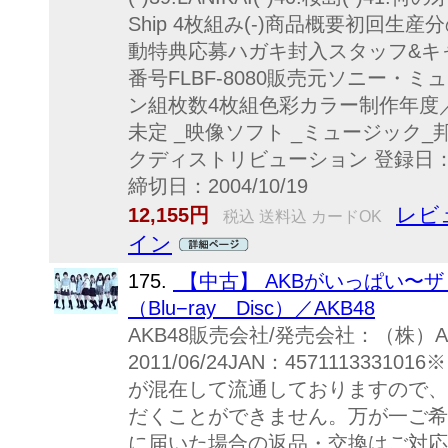
Ship 4枚組み(-)商品概要初回生産分
動特典応募ハガキ封入スタッフ&キ
番号FLBF-8080販売元ソニー・
ン組枚数4枚組色彩カラー制作年度／
未定 _映像ソフト _ミュージック_邦
クディストリビューション 登録日：2005
締切日：2004/10/19
レビ
12,155円
税込 送料込 カードOK
イン
175.
【中古】 AKBがいっぱい〜
（Blu−ray Disc）／AKB48
AKB48販売会社/発売会社：（株）
2011/06/24JAN：45711133
が混在して流通しておりますので、
だくことができません。万が一ご希
に届いた場合の返品・交換はご対応