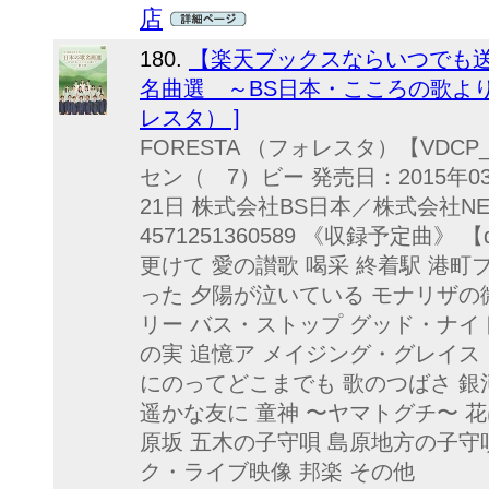
店
180.
【楽天ブックスならいつでも送料
名曲選 ～BS日本・こころの歌より～ 
レスタ） ]
FORESTA （フォレスタ）【VDC
セン（ 7）ビー 発売日：2015年03
21日 株式会社BS日本／株式会社NEXT
4571251360589 《収録予定曲》 
更けて 愛の讃歌 喝采 終着駅 港町
った 夕陽が泣いている モナリザの
リー バス・ストップ グッド・ナイ
の実 追憶ア メイジング・グレイス ア
にのってどこまでも 歌のつばさ 銀
遥かな友に 童神 〜ヤマトグチ〜 花
原坂 五木の子守唄 島原地方の子守唄 
ク・ライブ映像 邦楽 その他