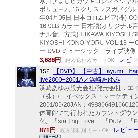
氷川きよしヒカワキヨシスペシャルコ
ボリューム 16 クリスマスガメグル
年04月05日 日本コロムビア(株) COBA
16:9LB カラー 日本語(オリジナル
ナル音声方式) HIKAWA KIYOSHI SP
KIYOSHI KONO YORU VOL.16 ー
ー DVD ミュージック・ライブ映像
レビュ
3,686円
税込 送料込 カードOK
152.
【DVD】 【中古】 ayumi ham
live2000−2001A／浜崎あゆみ
浜崎あゆみ販売会社/発売会社：エ
（株）(エイベックス・マーケティ
2001/06/20JAN：4988064910
体育館にて行われたカウントダウンライ
化。「starting over」「Duty」
レビュー
871円
税込 送料別 カードOK