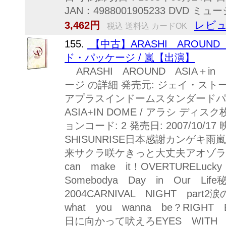
JAN：4988001905233 DVD
レビュ
3,462円
税込 送料込 カードOK
155.
【中古】ARASHI AROUND
ド・パッケージ / 嵐【出演】
ARASHI AROUND ASIA＋
ージ の詳細 発売元: ジェイ・スト
アプラスインドームスタンダードパッケー
ASIA+IN DOME / アラシ ディスク枚
ョンコード: 2 発売日: 2007/10/17
SHISUNRISE日本感謝カンゲキ
来サクラ咲ケきっと大丈夫アオゾラペダ
can make it！OVERTURELuc
Somebodya Day in Our Life
2004CARNIVAL NIGHT part2涙
what you wanna be？RIGHT
日に向かって吠えろEYES WITH D