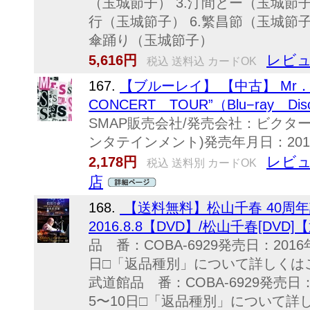
（玉城節子） 3.汀間とー（玉城節子
行（玉城節子） 6.繁昌節（玉城節子
傘踊り（玉城節子）
レビュ
5,616円
税込 送料込 カードOK
167.
【ブルーレイ】 【中古】 Mr．S“s
CONCERT TOUR”（Blu−ray Di
SMAP販売会社/発売会社：ビクタ
ンタテインメント)発売年月日：2014/12
レビュ
2,178円
税込 送料別 カードOK
店
168.
【送料無料】松山千春 40周
2016.8.8【DVD】/松山千春[DVD
品 番：COBA-6929発売日：201
日□「返品種別」について詳しくはこち
武道館品 番：COBA-6929発売日
5〜10日□「返品種別」について詳し