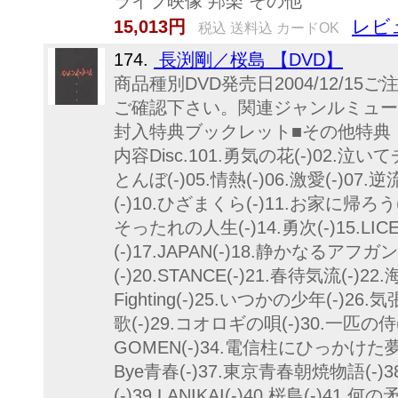
ライブ映像 邦楽 その他
レビ
15,013円
税込 送料込 カードOK
174.
長渕剛／桜島 【DVD】
商品種別DVD発売日2004/12/1
ご確認下さい。関連ジャンルミュー
封入特典ブックレット■その他特典
内容Disc.101.勇気の花(-)02.泣いて
とんぼ(-)05.情熱(-)06.激愛(-)07.
(-)10.ひざまくら(-)11.お家に帰ろう
そったれの人生(-)14.勇次(-)15.LI
(-)17.JAPAN(-)18.静かなるアフガ
(-)20.STANCE(-)21.春待気流(-)22.海
Fighting(-)25.いつかの少年(-)26.気
歌(-)29.コオロギの唄(-)30.一匹の侍(-
GOMEN(-)34.電信柱にひっかけた夢(-)3
Bye青春(-)37.東京青春朝焼物語(-
(-)39.LANIKAI(-)40.桜島(-)41.何の