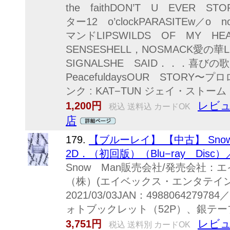
the faithDON’T U EVER S
ター12 o’clockPARASITEw／o
マンドLIPSWILDS OF MY HE
SENSESHELL，NOSMACK愛の華
SIGNALSHE SAID．．．喜びの歌Cr
PeacefuldaysOUR STOR
ンク : KAT−TUN ジェイ・ストーム
レビュ
1,200円
税込 送料込 カードOK
店
179.
【ブルーレイ】 【中古】 Snow
2D．（初回版）（Blu−ray Disc）
Snow Man販売会社/発売会社
（株）(エイベックス・エンタテイ
2021/03/03JAN：49880642
ォトブックレット（52P）、銀テープ
レビュ
3,751円
税込 送料別 カードOK