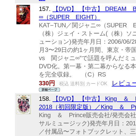
157.
【DVD】 【中古】 DREAM 
∞（SUPER EIGHT）
KAT−TUN／関ジャニ∞（SUPER
（株）ジェイ・ストーム(（株）ソ
ューション)発売年月日：2006/06/28J
月3〜29日の約1ヶ月間、東京・帝国
vs 関ジャニ∞”で話題を呼んだミュ
DVD化。第一幕・第二幕からなる本
を完全収録。 （C）RS
レビュー
330円
税込 送料別 カードOK
158.
【DVD】 【中古】 King ＆ Pri
2018（初回限定版）／King ＆ Pri
King ＆ Prince販売会社/発売会社：
サルミュージック)発売年月日：2018/12
／付属品〜フォトブックレット、三方