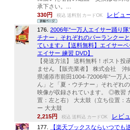
承下さい。...
レビュー
330円
税込 送料別 カードOK
176.
2006年“一万人エイサー踊り
チナー」それぞれのパーランクーと
ています♪ 【送料無料】エイサーペー
エイサー 練習 DVD】
【発送方法】 送料無料！ポスト投
ません 【販売業者】 株式会社 沖縄ち
県浦添市前田1004-72006年“一
ん」と「夏・ウチナー」それぞれの
映像が収録されています。 ◎教習 
置：左と右） 大太鼓（立ち位置：左
ー 大太鼓
レビュ
2,215円
税込 送料込 カードOK
177.
【楽天ブックスならいつでも送