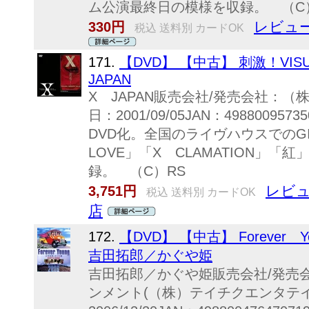
ム公演最終日の模様を収録。 （C
レビュー
330円
税込 送料別 カードOK
171.
【DVD】 【中古】 刺激！VIS
JAPAN
X JAPAN販売会社/発売会社：
日：2001/09/05JAN：4988009
DVD化。全国のライヴハウスでのGI
LOVE」「X CLAMATION」「紅」
録。 （C）RS
レビュ
3,751円
税込 送料別 カードOK
店
172.
【DVD】 【中古】 Forever Y
吉田拓郎／かぐや姫
吉田拓郎／かぐや姫販売会社/発売
ンメント(（株）テイチクエンタテ