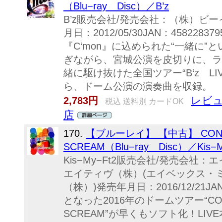
（Blu−ray Disc）／B’z
B’z販売会社/発売会社：（株）ビ
月日：2012/05/30JAN：458228
『C‘mon』に込められた“一緒に
ぎながら、宮城公演を皮切りに、ラ
緒に駆け抜けた全国ツアー“B‘z LIVE
ら、ドーム公演の演奏曲を収録。 （C
レビュ
2,783円
税込 送料別 カードOK
店
170.
【ブルーレイ】 【中古】 CONC
SCREAM（Blu−ray Disc）／Kis−M
Kis−My−Ft2販売会社/発売会
エイティヴ（株）(エイベックス・
（株）)発売年月日：2016/12/21JA
となった2016年のドームツアー“CON
SCREAM”が早くもソフト化！LI