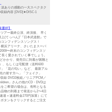
】
いあり、涙ありの感動の一大スペクタク
容 [DVD]★DISC-1
包装選択】
全国アリーナツアー最終公演、終演後、 早く
の頂上(てっぺん)”『日本武道館』で
大のコンフィデンスソングス！
りに、横浜アリーナ、さいたまスーパ
 2009〜終末のコンフィデンスソ
て長く愛されていく事でしょう。
日ほどかかり、発売日に到着が困難と
）、もしくは宅配便（送料600
少年」「花の匂い」など、 最新アル
-」「光の射す方へ」「フェイク」
映像収録 DVD2枚組／リニアPCM／
dren」さんの他のCD・DVDは
法をご希望の場合は、有料となる
品物の到着まで発送から2〜4日
速達＝速達料金270円加算）にて
】ボタンをクリックするとご注文