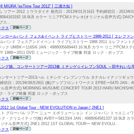
 “exTime Tour 2012” [ 三浦大知 ]
 ツアー 2012 ミウラダイチ 発売日：2013年01月16日 予約締切日：2013
64163182 16:9LB カラー リニアPCMステレオ(オリジナル音声方式) DAICHI M
ス...
ックス
ールバンド フェス&イベント ライブヒストリー 1988-2011 [ エレファン
バンド フェスアンドイベント ライブヒストリー 1988 2011 エレファントカ
UMBKー1165/6 JAN：4988005689443 16:9LB カラー リニアPC
 HISTORY 1988ー2011 DVD ミュージック・ライブ映像 邦楽 ロック・ポップス
ックス
グ娘。コンサートツアー2013春 ミチシゲ☆イレブンSOUL ～田中れいな卒業
 コンサートツアー2013ハル ミチシゲ イレブンソウル タナカレイナソツギョ
：2013年08月28日 (株)アップフロントワークス EPBEー5470 JAN：494246
 MORNING MUSUME.CONCERT TOUR 2013 HARU MICHISHIGE
ミュージック・ライブ映像 邦楽 ロック・ポップス
ックス
lobal Tour - NEW EVOLUTION in Japan [ 2NE1 ]
ァースト グローバル ツアー ニュー エボリューション イン ジャパン トゥエニィワン
リエイティヴ(株) AVBYー58133/4 JAN：4988064581337 16:9L
声方式) 2NE1 2012 1ST GLOBAL TOURー NEW EVOLU...
ックス