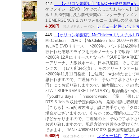
442.
【オリコン加盟店】10％OFF+送料無料■ケツメ
ケツメイシ 2DVD 【ケツの穴...こだわらへん】 
ル！ 約3時間に及ぶ前代未聞のエンターテインメントショー
1.EMERGENCY 2.カリフォルニー 3.逆転の発魂 4.Made in
4,950円
レビュー14件
アットマ
税込 送料込 カードOK
443.
【オリコン加盟店】Mr.Children〔ミスチル〕
Mr.Children 2DVD 【Mr.Children Tou
もLIVE DVDリリース！ ○2009年、バンド結成2
行われた感動のライブを完全ノーカットで収録！終末の
○2008年12月にリリースとなった「SUPERMA
ーアリーナ、大阪城ホール、日本武道館、そして振替公演ま
ングス」（17カ所34公演）。そのアリーナツア
○2009年11月11日発売 【ご注意】 ★お待た
思われますので、ご理解の上、予めご了承下さいませ
円）にてお送り致しますので、備考欄にて、その旨お申
バム「SUPERMARKET FANTASY」収録曲を中
「youthful days」「innocent worl
DTS 5.1ch ※収録予定内容の為、発売の際に収録
【こちら】へ ■配送方法は、誠に勝手ながら「ク
場合がございますので、あらかじめご理解の上ご了
ほどかかりますので、ご理解の上、予めご了承下さい
お送り致しますので、配送方法で速達をお選びくだ
できます。 JAN：4988061181073 楽天国際
5,468円
レビュー14件
アットマ
税込 送料込 カードOK