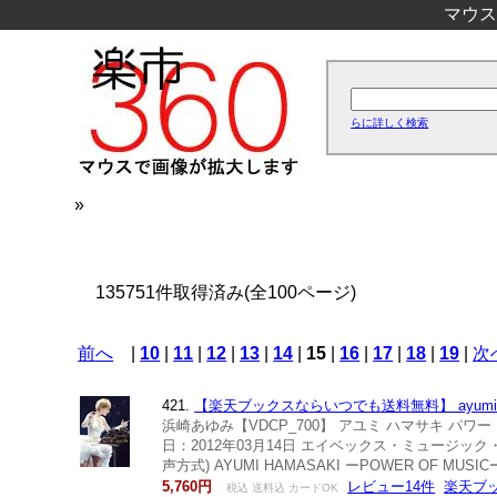
マウス
らに詳しく検索
»
135751件取得済み(全100ページ)
前へ
|
10
|
11
|
12
|
13
|
14
|
15
|
16
|
17
|
18
|
19
|
次
421.
【楽天ブックスならいつでも送料無料】 ayumi hamasa
浜崎あゆみ【VDCP_700】 アユミ ハマサキ パワー
日：2012年03月14日 エイベックス・ミュージック・クリエ
声方式) AYUMI HAMASAKI ーPOWER OF MUS
5,760円
レビュー14件
楽天ブ
税込 送料込 カードOK