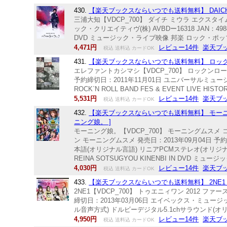
430.
【楽天ブックスならいつでも送料無料】 DAICHI MIURA
三浦大知【VDCP_700】 ダイチ ミウラ エクスタイム
ック・クリエイティヴ(株) AVBDー16318 JAN：49880
DVD ミュージック・ライブ映像 邦楽 ロック・ポップ
4,471円
レビュー14件
楽天ブ
税込 送料込 カードOK
431.
【楽天ブックスならいつでも送料無料】 ロックンロ
エレファントカシマシ【VDCP_700】 ロックンロール
予約締切日：2011年11月01日 ユニバーサルミュージック 
ROCK`N ROLL BAND FES & EVENT LIVE
5,531円
レビュー14件
楽天ブ
税込 送料込 カードOK
432.
【楽天ブックスならいつでも送料無料】 モーニン
ニング娘。 ]
モーニング娘。【VDCP_700】 モーニングムスメ
ン モーニングムスメ 発売日：2013年09月04日 予約締切日
本語(オリジナル言語) リニアPCMステレオ(オリジナル音声方式)
REINA SOTSUGYOU KINENBI IN DVD 
4,030円
レビュー14件
楽天ブ
税込 送料込 カードOK
433.
【楽天ブックスならいつでも送料無料】 2NE1 2012 1st G
2NE1【VDCP_700】 トゥエニィワン 2012 フ
締切日：2013年03月06日 エイベックス・ミュージック・ク
ル音声方式) ドルビーデジタル5.1chサラウンド(オリジナル音
4,950円
レビュー14件
楽天ブ
税込 送料込 カードOK