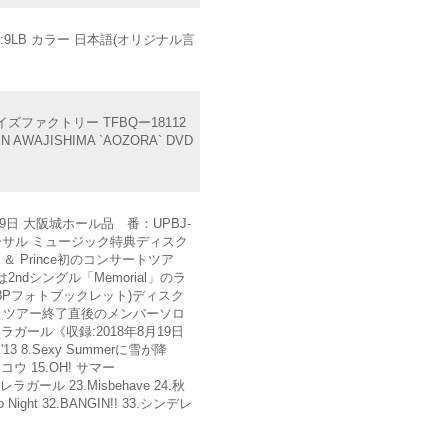
16:9LB カラー 日本語(オリジナル言
トイズファクトリー TFBQー18112
WAJISHIMA `AOZORA` DVD
19日 大阪城ホール品 番：UPBJ-
バーサル ミュージック特典ディスク
＆ Prince初のコンサートツア
は2ndシングル「Memorial」のラ
Pフォトブックレット)ディスク
＆ ツアー終了直後のメンバーソロ
ガール《収録:2018年8月19日
 '13 8.Sexy Summerに雪が降
ムコウ 15.OH! サマー
ンデレラガール 23.Misbehave 24.秋
 Night 32.BANGIN!! 33.シンデレ