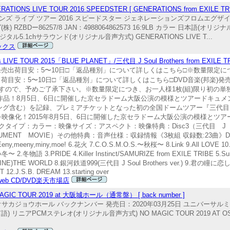
IVE TOUR 2016 SPEEDSTER [ GENERATIONS from EXILE TRI
ェネレーションズ ライブ ツアー 2016 スピードスター ジェネレーションズフロムエグザ
BDー86257/8 JAN：4988064862573 16:9LB カラー 日本語(オリ
.1chサラウンド(オリジナル音声方式) GENERATIONS LIVE T...
ックス
IVE TOUR 2015「BLUE PLANET」/三代目 J Soul Brothers from EXIL
2月16日発売出荷目安：5〜10日□「返品種別」について詳しくはこちら□※数量限
日発売出荷目安：5〜10日□「返品種別」について詳しくはこちら□DVD音楽(邦楽)発売元
で、予めご了承下さい。※数量限定につき、お一人様1枚(組)限り初の単独ドー
 PLANET」映像作品！8月5日、6日に開催した京セラドーム大阪公演の模様とツアー
含む）を記録、プレミアチケットとなった初の全国ドームツアー『三代目 J So
と熱狂を映像化！2015年8月5日、6日に開催した京セラドーム大阪公演の模様と
プ：カラー：映像サイズ：アスペクト：映像特典：Disc3（三代目 J Soul
CUMENT MOVIE）その他特典：音声仕様：収録情報《3枚組 収録数:23曲》DISC1 1
Eeny,meeny,miny,moe! 6.花火 7.C.O.S.M.O.S.〜秋桜〜 8.Link 9.All LOVE 1
.冬物語 3.PRIDE 4.Killer Instinct/SAMURIZE from EXILE TRIBE 5.S
U SHINE)THE WORLD 8.銀河鉄道999(三代目 J Soul Brothers ver.) 9.君の瞳に恋して
T 12.J.S.B. DREAM 13.starting over
n web CD/DVD楽天市場店
OUR 2019 at 大阪城ホール（通常盤） [ back number ]
ト オオサカジョウホール バックナンバー 発売日：2020年03月25日 ユニバーサルミ
ル言語) リニアPCMステレオ(オリジナル音声方式) NO MAGIC TOUR 2019 AT O