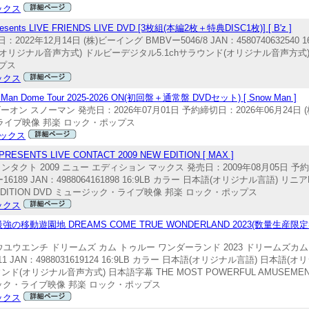
ックス
LIVE FRIENDS LIVE DVD [3枚組(本編2枚＋特典DISC1枚)] [ B'z ]
22年12月14日 (株)ビーイング BMBVー5046/8 JAN：4580740632540
ジナル音声方式) ドルビーデジタル5.1chサラウンド(オリジナル音声方式) B`Z P
プス
ックス
me Tour 2025-2026 ON(初回盤＋通常盤 DVDセット) [ Snow Man ]
ン スノーマン 発売日：2026年07月01日 予約締切日：2026年06月24日 (株)
ジック・ライブ映像 邦楽 ロック・ポップス
ックス
S LIVE CONTACT 2009 NEW EDITION [ MAX ]
コンタクト 2009 ニュー エディション マックス 発売日：2009年08月05日 予約
89 JAN：4988064161898 16:9LB カラー 日本語(オリジナル言語) 
 NEW EDITION DVD ミュージック・ライブ映像 邦楽 ロック・ポップス
ックス
園地 DREAMS COME TRUE WONDERLAND 2023(数量生産限定盤 3
ウユウエンチ ドリームズ カム トゥルー ワンダーランド 2023 ドリームズカムト
JAN：4988031619124 16:9LB カラー 日本語(オリジナル言語) 日本語
オリジナル音声方式) 日本語字幕 THE MOST POWERFUL AMUSEMENT PA
ミュージック・ライブ映像 邦楽 ロック・ポップス
ックス