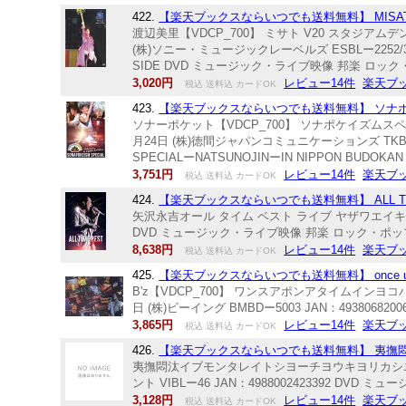
422.
【楽天ブックスならいつでも送料無料】 MISATO 
渡辺美里【VDCP_700】 ミサト V20 スタジアム
(株)ソニー・ミュージックレーベルズ ESBLー2252/3 JAN：
SIDE DVD ミュージック・ライブ映像 邦楽 ロッ
3,020円
レビュー14件
楽天ブ
税込 送料込 カードOK
423.
【楽天ブックスならいつでも送料無料】 ソナポケイ
ソナーポケット【VDCP_700】 ソナポケイズムスペ
月24日 (株)徳間ジャパンコミュニケーションズ TKBAー1
SPECIALーNATSUNOJINーIN NIPPON BU
3,751円
レビュー14件
楽天ブ
税込 送料込 カードOK
424.
【楽天ブックスならいつでも送料無料】 ALL TIME 
矢沢永吉オール タイム ベスト ライブ ヤザワエイキチ 発売日：2
DVD ミュージック・ライブ映像 邦楽 ロック・ポッ
8,638円
レビュー14件
楽天ブ
税込 送料込 カードOK
425.
【楽天ブックスならいつでも送料無料】 once upon a ti
B'z【VDCP_700】 ワンスアポンアタイムインヨコ
日 (株)ビーイング BMBDー5003 JAN：493806
3,865円
レビュー14件
楽天ブ
税込 送料込 カードOK
426.
【楽天ブックスならいつでも送料無料】 夷撫悶汰(い
夷撫悶汰イブモンタレイトシヨーチヨウキヨリカシユノコ
ント VIBLー46 JAN：4988002423392 DV
3,128円
レビュー14件
楽天ブ
税込 送料込 カードOK