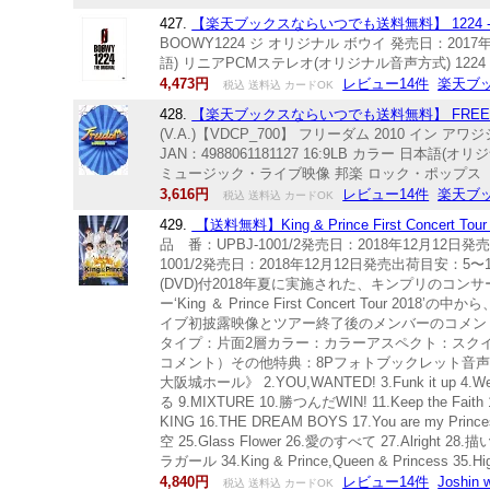
427.
【楽天ブックスならいつでも送料無料】 1224 -THE 
BOOWY1224 ジ オリジナル ボウイ 発売日：2017年
語) リニアPCMステレオ(オリジナル音声方式) 1224
4,473円
レビュー14件
楽天ブ
税込 送料込 カードOK
428.
【楽天ブックスならいつでも送料無料】 FREEDOM 201
(V.A.)【VDCP_700】 フリーダム 2010 イン 
JAN：4988061181127 16:9LB カラー 日本語(
ミュージック・ライブ映像 邦楽 ロック・ポップス
3,616円
レビュー14件
楽天ブ
税込 送料込 カードOK
429.
【送料無料】King & Prince First Concert T
品 番：UPBJ-1001/2発売日：2018年12月1
1001/2発売日：2018年12月12日発売出荷目安
(DVD)付2018年夏に実施された、キンプリのコンサ
ー‘King ＆ Prince First Concert To
イブ初披露映像とツアー終了後のメンバーのコメン
タイプ：片面2層カラー：カラーアスペクト：スクイー
コメント）その他特典：8Pフォトブックレット音声仕様：
大阪城ホール》 2.YOU,WANTED! 3.Funk it up 4.W
る 9.MIXTURE 10.勝つんだWIN! 11.Keep th
KING 16.THE DREAM BOYS 17.You are my Pr
空 25.Glass Flower 26.愛のすべて 27.Alright 28
ラガール 34.King & Prince,Queen & Princess 35.
4,840円
レビュー14件
Joshi
税込 送料込 カードOK