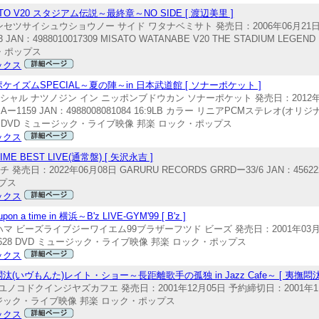
V20 スタジアム伝説～最終章～NO SIDE [ 渡辺美里 ]
デンセツサイシュウショウノー サイド ワタナベミサト 発売日：2006年06月21日 
4988010017309 MISATO WATANABE V20 THE STADIUM LEGEND 
ク・ポップス
ックス
ズムSPECIAL～夏の陣～in 日本武道館 [ ソナーポケット ]
シャル ナツノジン イン ニッポンブドウカン ソナーポケット 発売日：2012年11
159 JAN：4988008081084 16:9LB カラー リニアPCMステレオ(オリジ
DOKAN DVD ミュージック・ライブ映像 邦楽 ロック・ポップス
ックス
BEST LIVE(通常盤) [ 矢沢永吉 ]
022年06月08日 GARURU RECORDS GRRDー33/6 JAN：4562226221
プス
ックス
me in 横浜～B'z LIVE-GYM'99 [ B'z ]
ハマ ビーズライブジーワイエム99ブラザーフツド ビーズ 発売日：2001年03月1
8200628 DVD ミュージック・ライブ映像 邦楽 ロック・ポップス
ックス
ヴもんた)レイト・ショー～長距離歌手の孤独 in Jazz Cafe～ [ 夷撫悶汰
ドクインジヤズカフエ 発売日：2001年12月05日 予約締切日：2001年1
D ミュージック・ライブ映像 邦楽 ロック・ポップス
ックス