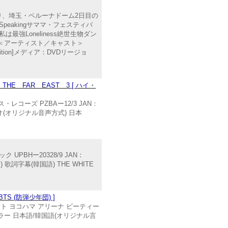
s”＞より、埼玉・ベルーナドーム2日目の
peakingサママ・フェスティバ
.)私は最強Loneliness絶世生物ダン
【特典映像】＜アーティスト／キャスト＞
r Edition]メディア：DVDリージョ
THE FAR EAST 3 [ ハイ・
コーズ PZBAー12/3 JAN：
レオ(オリジナル音声方式) 日本
UPBHー20328/9 JAN：
歌詞字幕(韓国語) THE WHITE
BTS (防弾少年団) ]
アット ヨコハマ アリーナ ビーティー
B カラー 日本語/韓国語(オリジナル言