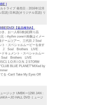
BE ]
イルトライブ 発売日：2016年12月
ジナル言語) 日本語(オリジナル言語) リ
E TRIBE[DVD]【返品種別A】
定につき、お一人様1枚(組)限り品
：rhythm zone※画像はイメー
ムツアー、三代目 J Soul
ドキュメント・スペシャルムービーを余す
ul Brothers LIVE
ツアードキュメント・スペシャルムー
 Brothers LIVE
.O.R.I.O.N. 2.STORM
0.“CLUB BLUE PLANET"MIXed by
ummer
る -Can't Take My Eyes Off
ュージック UMBKー1290 JAN：
SAKAーJO HALL DVD ミュージ