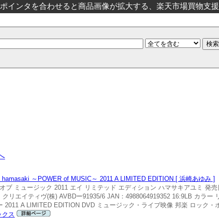
ポインタを合わせると商品画像が拡大する、楽天市場買物支援
へ
ki ～POWER of MUSIC～ 2011 A LIMITED EDITION [ 浜崎あゆみ ]
 オブ ミュージック 2011 エイ リミテッド エディション ハマサキアユミ 発売日
イティヴ(株) AVBDー91935/6 JAN：4988064919352 16:9LB 
ICー 2011 A LIMITED EDITION DVD ミュージック・ライブ映像 邦楽 ロック
ックス