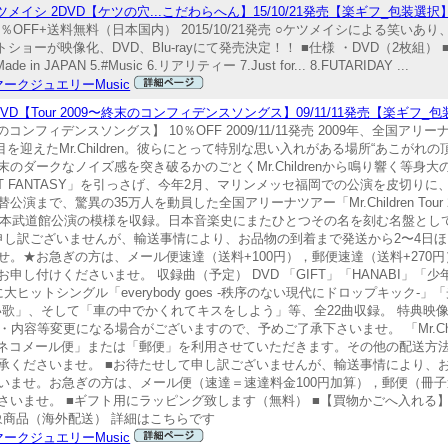
イシ 2DVD【ケツの穴...こだわらへん】15/10/21発売【楽ギフ_包装選択
10％OFF+送料無料（日本国内） 2015/10/21発売 ○ケツメイシによる笑
が映像化、DVD、Blu-rayにて発売決定！！ ■仕様 ・DVD（2枚組） ■収録内
 JAPAN 5.#Music 6.リアリティー 7.Just for... 8.FUTARIDAY ...
ークジュエリーMusic
DVD【Tour 2009〜終末のコンフィデンスソングス】09/11/11発売【楽ギフ_
r 2009〜終末のコンフィデンスソングス】 10％OFF 2009/11/11発売 2009年、
0年目を迎えたMr.Children。彼らにとって特別な思い入れがある場所“あこがれ
ダークなノイズ感を突き破るかのごとくMr.Childrenから鳴り響く等身
RKET FANTASY」を引っさげ、今年2月、マリンメッセ福岡での公演を皮切
で、驚異の35万人を動員した全国アリーナツアー「Mr.Children Tour
ー日本武道館公演の模様を収録。日本音楽史にまたひとつその名を刻む名盤とし
せして申し訳ございませんが、輸送事情により、お品物の到着まで発送から2〜4
。★お急ぎの方は、メール便速達（送料+100円），郵便速達（送料+270円
し付けくださいませ。 収録曲（予定） DVD 「GIFT」「HANABI」「
心に大ヒットシングル「everybody goes -秩序のない現代にドロップキック
d」「掌」「優しい歌」、そして「車の中でかくれてキスをしよう」等、全22曲収録。 特典
順・内容等変更になる場合がございますので、予めご了承下さいませ。 「Mr.Chil
ロネコメール便」または「郵便」を利用させていただきます。その他の配送方
承くださいませ。 ■お待たせして申し訳ございませんが、輸送事情により、お
ませ。お急ぎの方は、メール便（速達＝速達料金100円加算），郵便（冊子
さいませ。 ■ギフト用にラッピング致します（無料） ■【買物かごへ入れる
配送対象商品（海外配送） 詳細はこちらです
ークジュエリーMusic