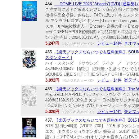
434.
DOME LIVE 2023 ”Atlantis”[DVD] [通常盤] 
ご注文前に必ずご確認ください＜商品説明＞自身初となるドーム
模様を完全収録。さらに、74分に及ぶドキュメンタリー
ル!アンラブレスアボイドノートLove me Love youum
スホールMagic我逢人 ＜Encore＞庶幾の唄 ＜Encore＞
Mrs.GREEN APPLE(演奏者)＜商品詳細＞商品番号：UPBH-2
ン：2発売日：2024/01/12JAN：4988031616901DOME L
5,247円
レビュー14件
ネオウ
税込 送料別 カードOK
435.
【楽天ブックスならいつでも送料無料】 SOUNDS LI
スタンダード ]
ハイ・スタンダードサウンズ ライク ／ アタツク フロ
4529455100647 【解説】 絶対無いと思ってた 
SOUNDS LIKE SHIT : THE STORY OF HIーSTA
3,892円
レビュー14件
楽天ブ
税込 送料込 カードOK
436.
【楽天ブックスならいつでも送料無料】 The White Lou
Mrs.GREEN APPLEザ ホワイト ラウンジ イン 
4988031691915 16:9LB カラー 日本語(オリ
LOUNGE IN CINEMA DVD ミュージック・ラ
5,020円
レビュー14件
楽天ブ
税込 送料込 カードOK
437.
【楽天ブックスならいつでも送料無料】 2015 BTS LIV
BTS (防弾少年団)【VDCP_700】 2015 ボ
エス ボウダンショウネンダン 発売日：2016年03月15日 
語) リニアPCMステレオ(オリジナル音声方式) D