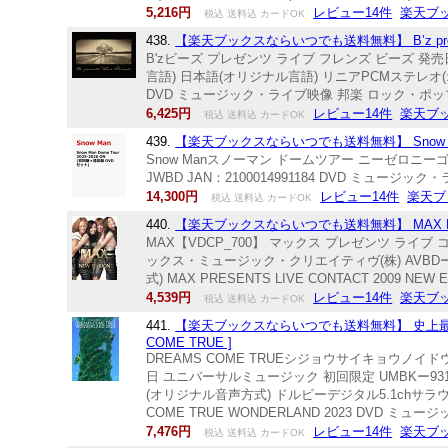
5,216円
レビュー14件
楽天ブ
税込 送料込 カードOK
438.
【楽天ブックスならいつでも送料無料】 B’z presents 
B'zビーズ プレゼンツ ライブ フレンズ ビーズ 発売日：20
言語) 日本語(オリジナル言語) リニアPCMステレオ(オリ
DVD ミュージック・ライブ映像 邦楽 ロック・ポッ
6,425円
レビュー14件
楽天ブ
税込 送料込 カードOK
439.
【楽天ブックスならいつでも送料無料】 Snow Man Do
Snow Manスノーマン ドームツアー ニーゼロニーゴーオ
JWBD JAN：2100014991184 DVD ミュー
14,300円
レビュー14件
楽天ブ
税込 送料込 カードOK
440.
【楽天ブックスならいつでも送料無料】 MAX PRESENT
MAX【VDCP_700】 マックス プレゼンツ ライブ 
ックス・ミュージック・クリエイティヴ(株) AVBDー161
式) MAX PRESENTS LIVE CONTACT 2009
4,539円
レビュー14件
楽天ブ
税込 送料込 カードOK
441.
【楽天ブックスならいつでも送料無料】 史上最強の移動遊
COME TRUE ]
DREAMS COME TRUEシジョウサイキョウノイド
日 ユニバーサルミュージック 初回限定 UMBKー9311 
(オリジナル音声方式) ドルビーデジタル5.1chサラウンド(
COME TRUE WONDERLAND 2023 DVD 
7,476円
レビュー14件
楽天ブ
税込 送料込 カードOK