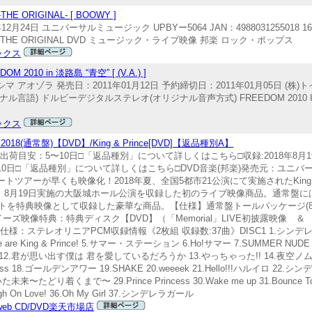
ORIGINAL- [ BOOWY ]
12月24日 ユニバーサルミュージック UPBYー5064 JAN：4988031255018 
 THE ORIGINAL DVD ミュージック・ライブ映像 邦楽 ロック・ポップス
ックス
0 in 淡路島 “青空” [ (V.A.) ]
アワジシマ アオゾラ 発売日：2011年01月12日 予約締切日：2011年01月05日 (株)
オリジナル言語) ドルビーデジタルステレオ(オリジナル音声方式) FREEDOM 2010 IN A
ックス
our 2018(通常盤)【DVD】/King & Prince[DVD]【返品種別A】
2日発売出荷目安：5〜10日□「返品種別」について詳しくはこちら□収録:2018年8月
：5〜10日□「返品種別」について詳しくはこちら□DVD音楽(邦楽)発売元：ユニ
ートツアーが早くも映像化！2018年夏、全国5都市21公演にて実施されたKing 
ur 2018’の中から、8月19日実施の大阪城ホール公演を収録した初のライブ映像商品。通常盤に
トを特典映像として収録した豪華な商品。【仕様】通常盤トールパッケージ(8
ズ映像特典：特典ディスク【DVD】（「Memorial」LIVE初披露映像 
ステレオリニアPCM収録情報《2枚組 収録数:37曲》DISC1 1.シンデレラ
e are King & Prince! 5.サマー・ステーション 6.Ho!サマー 7.SUMMER NUDE
e Faith 12.君が思い出す僕は 君を愛しているだろうか 13.やっちゃった!! 14.夜空ノ
incess 18.ゴールデンアワー 19.SHAKE 20.weeeek 21.Hello!!!ハルイロ 22.シ
.描いた未来〜たどり着くまで〜 29.Prince Princess 30.Wake me up 31.Bounce To
High On Love! 36.Oh My Girl 37.シンデレラガール
n web CD/DVD楽天市場店