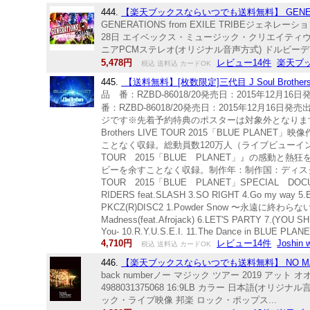
444.
【楽天ブックスならいつでも送料無料】 GENERATIONS L
GENERATIONS from EXILE TRIBEジ
28日 エイベックス・ミュージック・クリエイティヴ(株) RZ
ニアPCMステレオ(オリジナル音声方式) ドルビーデジタル5
5,478円
レビュー14件
楽天ブ
税込 送料込 カードOK
445.
【送料無料】[枚数限定]三代目 J Soul Brothers L
品 番：RZBD-86018/20発売日：2015年1
番：RZBD-86018/20発売日：2015年12月16
ジです※先着予約特典のポスターは対象外となりますの
Brothers LIVE TOUR 2015「BLUE
ことなく収録。総動員数120万人（ライブビューイング
TOUR 2015「BLUE PLANET」』の感動
ビーを余すことなく収録。制作年：制作国：ディスクタイ
TOUR 2015「BLUE PLANET」SPECIAL DO
RIDERS feat.SLASH 3.SO RIGHT 4.Go my way 5.
PKCZ(R)DISC2 1.Powder Snow 〜永遠に終わらない冬〜 2
Madness(feat.Afrojack) 6.LET'S PARTY 7.(YO
You- 10.R.Y.U.S.E.I. 11.The Dance in BLUE PLANE
4,710円
レビュー14件
Joshi
税込 送料込 カードOK
446.
【楽天ブックスならいつでも送料無料】 NO MAGIC T
back numberノー マジック ツアー 2019 アッ
4988031375068 16:9LB カラー 日本語(オリジナ
ック・ライブ映像 邦楽 ロック・ポップス...