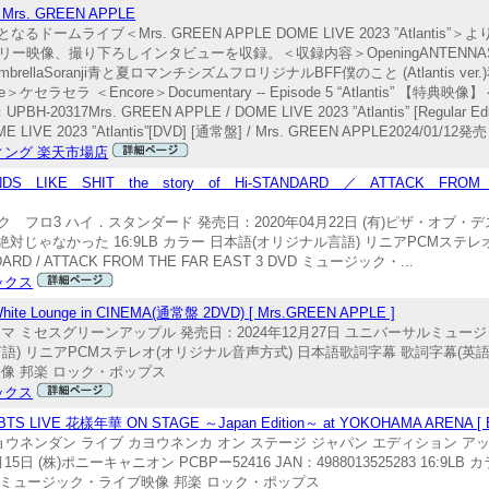
/ Mrs. GREEN APPLE
ライブ＜Mrs. GREEN APPLE DOME LIVE 2023 ”Atlanti
映像、撮り下ろしインタビューを収録。＜収録内容＞OpeningANTENNAS
brellaSoranji青と夏ロマンチシズムフロリジナルBFF僕のこと (Atlantis ver
ケセラセラ ＜Encore＞Documentary -- Episode 5 “Atlantis” 
0317Mrs. GREEN APPLE / DOME LIVE 2023 ”Atlantis” [Regula
IVE 2023 ”Atlantis”[DVD] [通常盤] / Mrs. GREEN APPLE2024/01/12発売
ィング 楽天市場店
KE SHIT the story of Hi-STANDARD ／ ATTACK FROM 
3 ハイ．スタンダード 発売日：2020年04月22日 (有)ピザ・オブ・デス・レ
でも絶対じゃなかった 16:9LB カラー 日本語(オリジナル言語) リニアPCMステ
NDARD / ATTACK FROM THE FAR EAST 3 DVD ミュージック・...
ックス
nge in CINEMA(通常盤 2DVD) [ Mrs.GREEN APPLE ]
シネマ ミセスグリーンアップル 発売日：2024年12月27日 ユニバーサルミュージック 
ジナル言語) リニアPCMステレオ(オリジナル音声方式) 日本語歌詞字幕 歌詞字幕(英語) 
イブ映像 邦楽 ロック・ポップス
ックス
E 花樣年華 ON STAGE ～Japan Edition～ at YOKOHAMA ARENA [ 
ウダンショウネンダン ライブ カヨウネンカ オン ステージ ジャパン エディション 
(株)ポニーキャニオン PCBPー52416 JAN：4988013525283 16:9L
VD ミュージック・ライブ映像 邦楽 ロック・ポップス