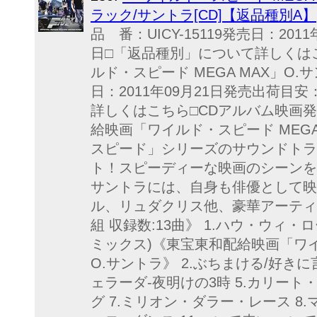
ラック/サントラ[CD]【返品種別A】
品 番：UICY-15119発売日：201
日□「返品種別」について詳しくは
ルド・スピード MEGA MAX」O.サ
日：2011年09月21日発売出荷目
詳しくはこちら□CDアルバム映画
給映画「ワイルド・スピード MEGA
スピード」シリーズのサウンドトラ
ト！スピーディーな映画のシーンを
サントラには、自身も俳優として映
ル、リュダクリス他、豪華アーティ
組 収録数:13曲》 1.ハウ・ウィ
ミックス)《東宝東和配給映画「ワイル
O.サントラ》 2.ぶちまける/好きに
ェラーダ-夜明けの3時 5.カリート
グ 7.ミリオン・ダラー・レース 8.マ