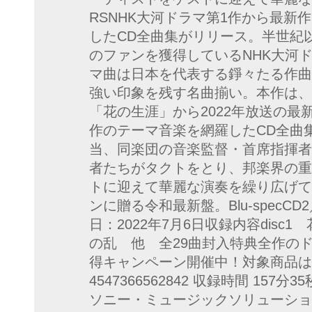
RSNHK大河ドラマ第1作から最新
したCD全曲集がリリース。半世紀
のファンを獲得しているNHK大河
マ曲は日本を代表する錚々たる作曲
強い印象を残す名曲揃い。本作は、記
「花の生涯」から2022年放送の最
作のテーマ音楽を網羅したCD全曲
当、同楽団の音楽監督・首席指揮者
者たちがタクトをとり、邦楽界の重
トに迎えて華麗な演奏を繰り広げて
ンに贈る令和最新盤。Blu-spec
日：2022年7月6日収録内容disc1
の乱 他 全29曲封入特典全作のド
得キャンペーン開催中！対象商品はコチ
4547366562842 収録時間 157分3
ソニー・ミュージックソリューションズ登