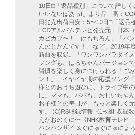
10日□「返品種別」について詳しく
いいないばあっ!」より品 番：COCX-
日発売出荷目安：5〜10日□「返
□CDアルバムテレビ発売元：日本
カピカブ〜！」はもちろん、「バン
んのじかんです！」など、2019
新曲を収録。「ワンワンパラダイス
ソングも、はるちゃんバージョンで
習慣を楽しく身につけられる「ごみ
ン！」、イヤイヤ期の応援ソング「
様とのおうち遊びに、ドライブ中の
に。ママも、パパも、おじいちゃん
お子様との毎日が、もっと楽しく元
す。 (C)RS収録情報《1枚組 収録数
えがおのくに〜《NHK教育テレビ「
バンバンザイ 3.ぐにゅぐにゅにょろに