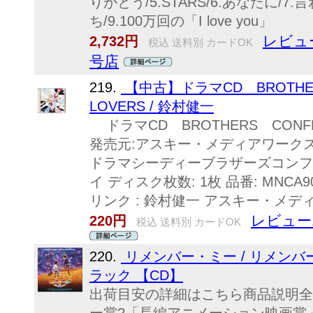
りがとう/5.STARS/6.あなたに/
ち/9.100万回の「I love you」
レビュ
2,732円
税込 送料別 カードOK
号店
219.
【中古】ドラマCD BROTHE
LOVERS / 鈴村健一
ドラマCD BROTHERS CONFL
発売元:アスキー・メディアワークス
ドラマシーディーブラザーズコンフリ
イ ディスク枚数: 1枚 品番: MNCA90
リンク : 鈴村健一 アスキー・メディ
レビュー
220円
税込 送料別 カードOK
220.
リメンバー・ミー / リメン
ラック 【CD】
出荷目安の詳細はこちら商品説明全米