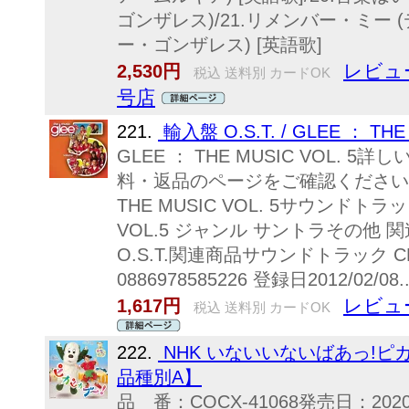
ゴンザレス)/21.リメンバー・ミー (
ー・ゴンザレス) [英語歌]
レビュ
2,530円
税込 送料別 カードOK
号店
221.
輸入盤 O.S.T. / GLEE ： THE 
GLEE ： THE MUSIC VOL.
料・返品のページをご確認ください発売日20
THE MUSIC VOL. 5サウンド
VOL.5 ジャンル サントラその他
O.S.T.関連商品サウンドトラック CD
0886978585226 登録日2012/02/08..
レビュ
1,617円
税込 送料別 カードOK
222.
NHK いないいないばあっ!ピカ
品種別A】
品 番：COCX-41068発売日：20