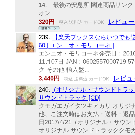
14. 最後の安息所 関連商品リンク
オン
レビュー
320円
税込 送料込 カードOK
239.
【楽天ブックスならいつでも送料無
60 [ エンニオ・モリコーネ ]
エンニオ・モリコーネ発売日：2016年
11月07日 JAN：0602557000719 
ク その他 輸入盤...
レビュ
3,440円
税込 送料込 カードOK
240.
(オリジナル・サウンドトラッ
サウンドトラック [CD]
クモガエガイタツキアカリ オリジ
他、ご注文時はお支払・送料・返品
日2017/4/21（オリジナル・サウ
オリジナル サウンドトラッククモ