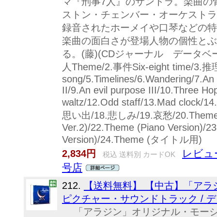
マ『刑事7人』のサントラ。楽曲の
ストン・チェンバー・オーケストラ
録音されたホーメイや口琴などの特
楽曲の面白さが登場人物の個性とぶ
る。(藤)(CDジャーナル データベー
人Theme/2.事件Six-eight time/3.推理
song/5.Timelines/6.Wandering/7.An e
II/9.An evil purpose III/10.Three H
waltz/12.Odd staff/13.Mad clo
思い出/18.悲しみ/19.哀愁/20.Theme (Gu
Ver.2)/22.Theme (Piano Version)/23
Version)/24.Theme (タイトル用)
レビュ
2,834円
税込 送料別 カードOK
号店
212.
【送料無料】 【中古】「アラ
ピクチャー・サウンドトラック / 
「アラジン」オリジナル・モーシ