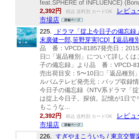
feat.SPHERE of INFLUENCE) (Bonu
レビュ
2,392円
税込 送料別 カードOK
市場店
225.
ドラマ「掟上今日子の備忘録
末廣健一郎,笹野芽実[CD]【返品種
品 番：VPCD-81857発売日：20
日□「返品種別」について詳しくは
子の備忘録」より品 番：VPCD-818
売出荷目安：5〜10日□「返品種別
ルバムテレビ発売元：バップ収録情報《
今日子の備忘録《NTV系ドラマ「掟
は掟上今日子。探偵。記憶が1日でリ
もこうな...
レビュ
2,392円
税込 送料別 カードOK
市場店
226.
すぎやまこういち / 東京交響楽