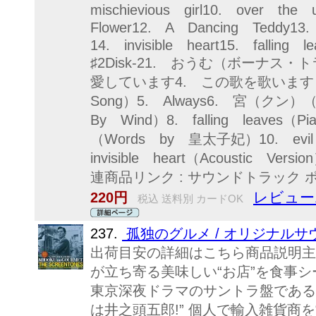
mischievious girl10. over the
Flower12. A Dancing Teddy1
14. invisible heart15. falling
♯2Disk-21. おうむ（ボーナス・
愛しています4. この歌を歌います（I 
Song）5. Always6. 宮（クン
By Wind）8. falling leave
（Words by 皇太子妃）10. evil 
invisible heart（Acoustic Ver
連商品リンク : サウンドトラック
レビュー
220円
税込 送料別 カードOK
237.
孤独のグルメ / オリジナルサ
出荷目安の詳細はこちら商品説明主人
が立ち寄る美味しい“お店”を食事シ
東京深夜ドラマのサントラ盤である
は井之頭五郎!” 個人で輸入雑貨商