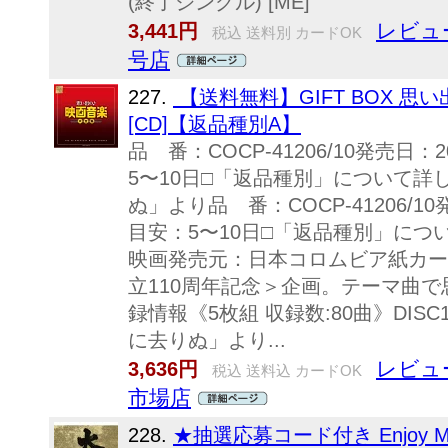
(終了ジングル) [ME]
レビュ
3,441円
税込 送料別 カードOK
号店
227.
【送料無料】GIFT BOX 
[CD]【返品種別A】
品 番：COCP-41206/10発売日
5〜10日□「返品種別」について詳
ぬ」より品 番：COCP-41206/1
目安：5〜10日□「返品種別」につ
映画発売元：日本コロムビア紙カー
立110周年記念＞企画。テーマ曲で思
録情報《5枚組 収録数:80曲》DIS
に去りぬ」より...
レビュ
3,636円
税込 送料込 カードOK
市場店
228.
★抽選応募コード付き Enjoy 