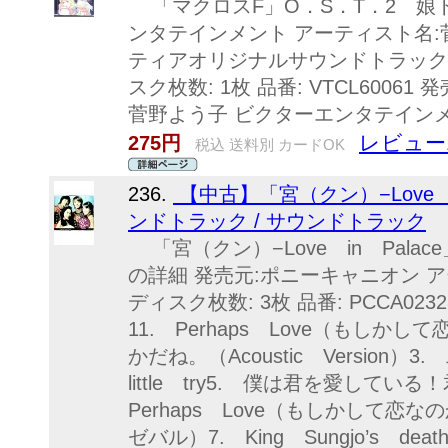
「マクロスF」O．S．T．2 娘ト
ンタテインメント アーティスト名:
ティアオリジナルサウンドトラック2
スク枚数: 1枚 品番: VTCL60061 発
菅野よう子 ビクターエンタテインメン
レビュー
275円
税込 送料別 カードOK
236.
【中古】「宮（クン）−Love 
ンドトラック / サウンドトラック
「宮（クン）−Love in Pal
の詳細 発売元:ポニーキャニオン 
ディスク枚数: 3枚 品番: PCCA02328 
11. Perhaps Love（もしか
かだね。（Acoustic Version）
little try5. 僕は君を愛して
Perhaps Love（もしかして恋なの
ゼバル）7. King Sungjo’s de