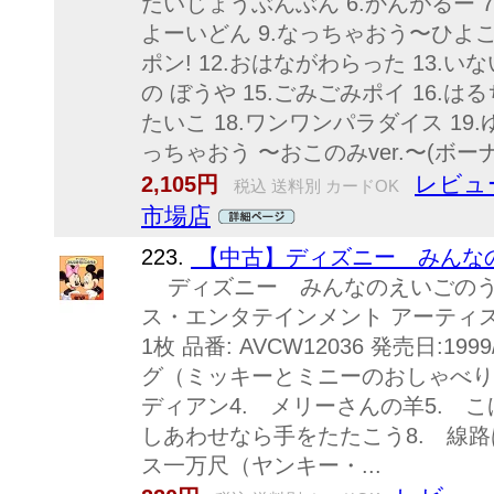
だいじょうぶんぶん 6.かんがるー 
よーいどん 9.なっちゃおう〜ひよこ〜
ポン! 12.おはながわらった 13.い
の ぼうや 15.ごみごみポイ 16.は
たいこ 18.ワンワンパラダイス 19.ゆ
っちゃおう 〜おこのみver.〜(ボー
レビュ
2,105円
税込 送料別 カードOK
市場店
223.
【中古】ディズニー みんなの
ディズニー みんなのえいごのうた
ス・エンタテインメント アーティス
1枚 品番: AVCW12036 発売日:1999
グ（ミッキーとミニーのおしゃべり）2
ディアン4. メリーさんの羊5. 
しあわせなら手をたたこう8. 線路
ス一万尺（ヤンキー・...