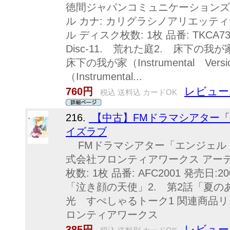
徳間ジャパンコミュニケーションズ 
ル カナ: カリグラシノアリエッティ
ル ディスク枚数: 1枚 品番: TKCA735
Disc-11. 荒れた庭2. 床下の我が家（I
床下の我が家（Instrumental Ver
（Instrumental...
レビュー
760円
税込 送料込 カードOK
216.
【中古】FMドラマシアター「
イズラブ
FMドラマシアター「エンジェル・
式会社フロンティアワークス アーテ
枚数: 1枚 品番: AFC2001 発売日:200
「泣き顔の天使」2. 第2話「夏の
光 すぺしゃるトーク1 関連商品リン
ロンティアワークス
レビュー
385円