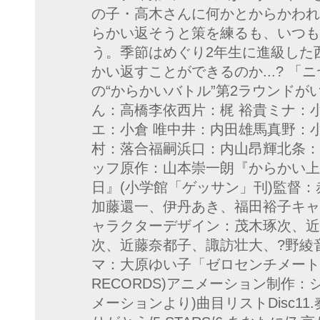
の子・高木さんに何かとからかわれ
らかい返そうと策を練るも、いつも
う。季節はめぐり2年生に進級した
かい返すことができるのか...? 
の“からかいバトル”第2ラウンドが
ん：高橋李依西片：梶 裕貴ミナ：
エ：小倉 唯中井：内田雄馬真野：
村：落合福嗣浜口：内山昂輝北条：
ッフ原作：山本崇一朗『からかい上
日』(小学館「ゲッサン」刊)監督
加藤還一、伊丹あき、福田裕子キャ
ャラクターデザイン：茂木琢次、近
次、近藤奈都子、諏訪壮大、?野綾
マ：大原ゆい子「ゼロセンチメートル」(T
RECORDS)アニメーション制作
メーションより)曲目リストDisc11.奏 