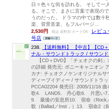
日々色々な街を訪れる。 そして一
る。そこで、まさに言葉で表現ので
うのだった。 ドラマの中では数十
楽、背景音楽、もフルバージ...
レビュ
2,530円
税込 送料別 カードOK
号店
238.
【送料無料】 【中古】【CD
ナル・サウンドトラック / サウン
【CD＋DVD】「チェオクの剣」
の詳細 発売元: ポニーキャニオン 
カナ: チェオクノケンオリジナル
ディーブイディー / サウンドトラック
PCCA02204 発売日: 2005/11/16
歌4. LAND5. 丹心歌6. 片思い7
9. 最後の安息所10. 宿命（Rock／
歌（Ballad／Inst．）13. 宿命2（Bal