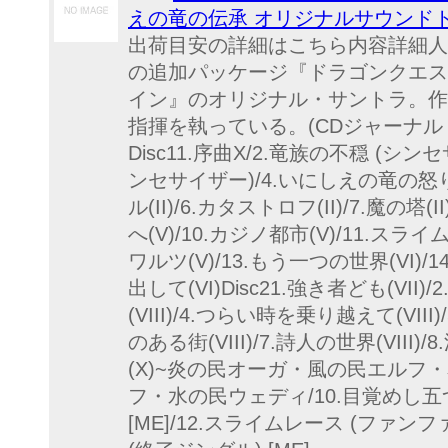
えの竜の伝承 オリジナルサウンドト
出荷目安の詳細はこちら内容詳細人
の追加パッケージ『ドラゴンクエス
イン』のオリジナル・サントラ。作
指揮を執っている。(CDジャーナル
Disc11.序曲X/2.竜族の不穏 (シ
ンセサイザー)/4.いにしえの竜の怒り
ル(II)/6.カタストロフ(II)/7.魔の塔(I
へ(V)/10.カジノ都市(V)/11.ス
ワルツ(V)/13.もう一つの世界(VI)/
出して(VI)Disc21.強き者ども(VII)
(VIII)/4.つらい時を乗り越えて(VIII
のある街(VIII)/7.詩人の世界(VIII)
(X)~炎の民オーガ・風の民エルフ
フ・水の民ウェディ/10.目覚めし五つの種
[ME]/12.スライムレース (ファンフ