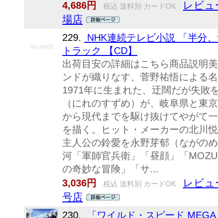
レビュ
4,686円
税込 送料別 カードOK
場店
229.
NHK連続テレビ小説 「半分
トラック 【CD】
出荷目安の詳細はこちら商品説明美
ンドが織りなす、菅野祐悟による名
1971年に生まれた、迂闊だが失
（にれのすずめ）が、岐阜県と東京
から現代までを駆け抜けてやがて一
を描く。ヒット・メーカーの北川悦
主人公の鈴愛を永野芽郁（ながのめ
河「軍師官兵衛」「昼顔」「MOZ
の奇妙な冒険」「サ...
レビュ
3,036円
税込 送料別 カードOK
号店
230.
「ワイルド・スピード MEGA