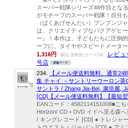
スーパー戦隊シリーズ48作目とな
がモチーフのスーパー戦隊！自分も
（ばくあげせんたい）ブンブンジャ
は、クリエイティブなバクアゲヒー
ー』！本作は、子どもたちに圧倒的
ーフに、タイヤやスピードメーター.
レビュ
1,316円
税込 送料別 カードOK
号店
234.
【メール便送料無料、通常24
集 チャイ －サントリーウーロン茶C
サントラ / Zhang Jia-Bei, 康浩麗, Ji
[CD]【メール便送料無料】【最短
EANコード：4582114151008■
Horizon/ CD＋DVD イドへ至る森へ至
/ キングレコード [CD] ● トレジャー
トウエスト・ジャパン [CD] ● アミン/