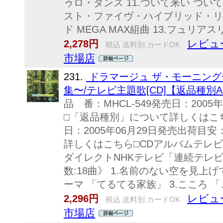
ゥロ・ダンス 11.ついて来い つい
スト・ファイヴ・ハイブリッド・リミ
ド MEGA MAX組曲 13.フュリ
レビュ
2,278円
税込 送料別 カードOK
市場店
231.
ドラマージュ ザ・モーニング
集〜/テレビ主題歌[CD]【返品種別
品 番：MHCL-549発売日：2005
□「返品種別」について詳しくはこちら
日：2005年06月29日発売出荷目
詳しくはこちら□CDアルバムテレ
ダイレクトNHKテレビ「連続テレビ
数:18曲》 1.名前のない空を見上げ
ーマ 「てるてる家族」 3.こころ 「ここ
レビュ
2,296円
税込 送料別 カードOK
市場店