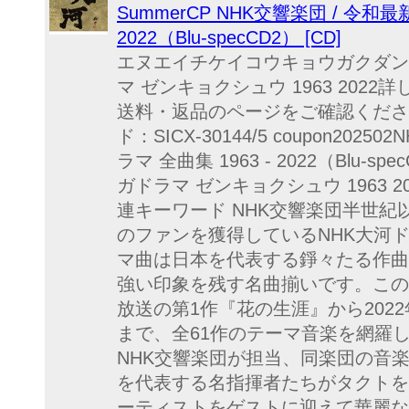
SummerCP NHK交響楽団 / 令和最
2022（Blu-specCD2） [CD]
エヌエイチケイコウキョウガクダン
マ ゼンキョクシュウ 1963 202
送料・返品のページをご確認ください発
ド：SICX-30144/5 coupon202
ラマ 全曲集 1963 - 2022（Blu
ガドラマ ゼンキョクシュウ 1963 2
連キーワード NHK交響楽団半世
のファンを獲得しているNHK大河
マ曲は日本を代表する錚々たる作曲
強い印象を残す名曲揃いです。この
放送の第1作『花の生涯』から202
まで、全61作のテーマ音楽を網羅
NHK交響楽団が担当、同楽団の音
を代表する名指揮者たちがタクトを
ーティストをゲストに迎えて華麗な