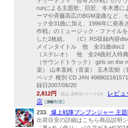
テリードラマ『怪奇大作戦』のサウンド
runによる主題歌、巨匠、冬木透
ーマや斉藤高広のBGM楽曲など、
ック全31曲に加え、1996年に発
作戦』のミュージック・ファイルを
した2枚組。 （C）RS収録内容di
メインタイトル 他 全31曲dis
（ステレオ） 他 全24曲封入特
（サウンドトラック） girls on t
楽） 山本直純（音楽） 玉木宏樹（
ペック 種別 CD JAN 4988021815
録日2007/06/20
レビュ
2,812円
税込 送料別 カードOK
店
233.
爆上戦隊ブンブンジャー 主題歌 
出荷目安の詳細はこちら商品説明シ
「車×モノ作り」バクアゲるぜ!202