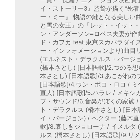
ー賞?「長編アニメーション映画賞
イ・ストーリー3』監督が描く“死
ー・ミー』 物語の鍵となる美しい
と雪の女王』の「レット・イット・
ン・アンダーソン=ロペス夫妻が作
ド・カフカ feat.東京スカパラダ
ー・インフォメーションより)曲目リス
(エルネスト・デラクルス・バージョ
(橋本さとし) [日本語歌]/2.つのる
本さとし) [日本語歌]/3.あこがれの
[日本語歌]/4.ウン・ポコ・ロコ / 
直人) [日本語歌]/5.ハラレ / 
ブ・サウンド/6.音楽がぼくの家族 /
ト・デラクルス (橋本さとし) [日本
イ・バージョン) / ヘクター (藤木直
歌]/8.哀しきジョローナ / イメル
ルス (橋本さとし) [日本語歌]/9.リ