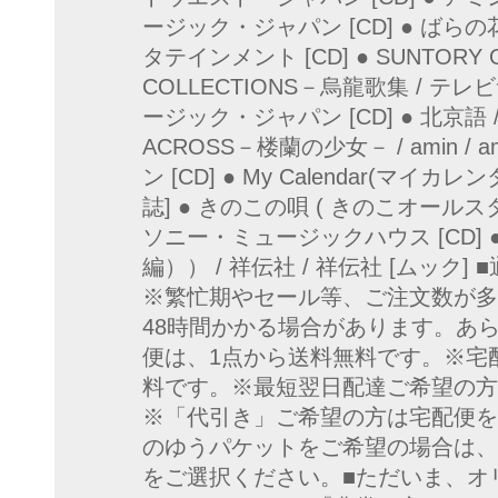
ージック・ジャパン [CD] ● ばらの
タテインメント [CD] ● SUNTORY O
COLLECTIONS－烏龍歌集 / テレビ
ージック・ジャパン [CD] ● 北京語 /
ACROSS－楼蘭の少女－ / amin /
ン [CD] ● My Calendar(マイカレ
誌] ● きのこの唄 ( きのこオールス
ソニー・ミュージックハウス [CD] 
編）） / 祥伝社 / 祥伝社 [ムック
※繁忙期やセール等、ご注文数が多
48時間かかる場合があります。あ
便は、1点から送料無料です。※宅配
料です。※最短翌日配達ご希望の方
※「代引き」ご希望の方は宅配便を
のゆうパケットをご希望の場合は、
をご選択ください。■ただいま、オ