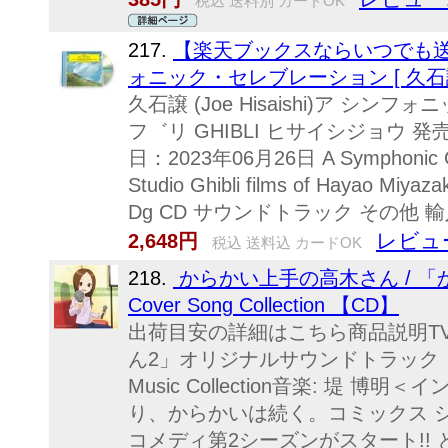
税込 送料別 カードOK
217.
【楽天ブックスならいつでも送
ォニック・セレブレーション [ 久石譲 (Joe
久石譲 (Joe Hisaishi)ア シ
フ゛リ GHIBLI ヒサイシジョウ 発
日：2023年06月26日 A Symphonic Cel
Studio Ghibli films of Hayao Miy
Dg CD サウンドトラック その他 
レビュ
2,648円
税込 送料込 カードOK
218.
からかい上手の高木さん / 
Cover Song Collection 【CD】
出荷目安の詳細はこちら商品説明T
ん2」オリジナルサウンドトラック
Music Collection音楽: 堤
り、からかいは続く。コミックス シ
コメディ第2シーズンがスタート!!