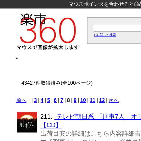
マウスポインタを合わせると商
らに詳しく検索
»
43427件取得済み(全100ページ)
前へ
|
3
|
4
|
5
|
6
|
7
|
8
|
9
|
10
|
11
|
12
|
次へ
211.
テレビ朝日系 「刑事7人」オ
【CD】
出荷目安の詳細はこちら内容詳細吉