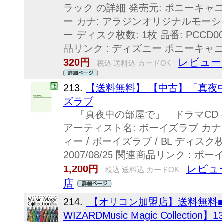
ラック の詳細 発売元: ポニーキャ
ー カナ: アラジンオリジナルモーシ
ー ディスク枚数: 1枚 品番: PCCD000
品リンク : ディズニー ポニーキャニオ
レビュー
320円
税込 送料込 カードOK
213.
【送料無料】 【中古】「真夜中
ズラブ
「真夜中の部屋で」 ドラマCD の
アーティスト名: ボーイズラブ カ
ィー / ボーイズラブ / BL ディスク枚数
2007/08/25 関連商品リンク :
レビュ
1,200円
税込 送料込 カードOK
店
214.
【オリコン加盟店】送料無料■V.A
WIZARDMusic Magic Collect